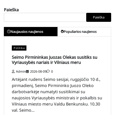
Paieška
Paieška
Naujausios naujienos
Populiarios naujienos
Politika
Seimo Pirmininkas Juozas Olekas susitiks su
Vyriausybės nariais ir Vilniaus meru
Admin
2026-08-09
0
Artėjant rudens Seimo sesijai, rugpjūčio 10 d.,
pirmadienį, Seimo Pirmininko Juozo Oleko
darbotvarkėje numatyti susitikimai su
naujosios Vyriausybės ministrais ir pokalbis su
Vilniaus miesto meru Valdu Benkunsku. 10.30
val. Seimo…