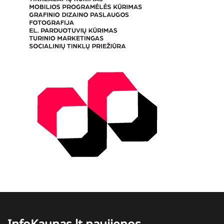
InfoKaunas.lt naujienos