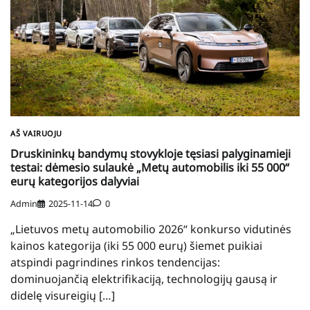
AŠ VAIRUOJU
Druskininkų bandymų stovykloje tęsiasi palyginamieji
testai: dėmesio sulaukė „Metų automobilis iki 55 000“
eurų kategorijos dalyviai
Admin
2025-11-14
0
„Lietuvos metų automobilio 2026“ konkurso vidutinės
kainos kategorija (iki 55 000 eurų) šiemet puikiai
atspindi pagrindines rinkos tendencijas:
dominuojančią elektrifikaciją, technologijų gausą ir
didelę visureigių […]