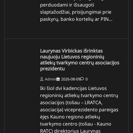
perduodami ir išsaugoti
slaptažodžiai, prisijungimai prie
paskyrų, banko kortelių ar PIN…
Laurynas Virbickas išrinktas
naujuoju Lietuvos regioninių
atliekų tvarkymo centrų asociacijos
prezidentu
Admin
2026-08-09
0
Iki šiol dvi kadencijas Lietuvos
regioninių atliekų tvarkymo centrų
asociacijos (toliau – LRATCA,
asociacija) viceprezidento pareigas
ėjęs Kauno regiono atliekų
tvarkymo centro (toliau - Kauno
RATC) direktorius Laurynas