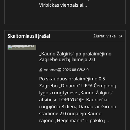
Virbickas vienbalsiai…
Skaitomiausii įrašai
Žiūrėti viską
„Kauno Žalgiris“ po pralaimėjimo
Zagrebe derbį laimėjo 2:0
Adomas
2026-08-08
0
Po skaudaus pralaimėjimo 0:5
Zagrebo „Dinamo“ UEFA Čempionų
lygos rungtynėse „Kauno Žalgiris“
atsitiesė TOPLYGOJE. Kauniečiai
rugpjūčio 8 dieną Dariaus ir Girėno
stadione 2:0 nugalėjo Kauno
rajono „Hegelmann“ ir pakilo į…