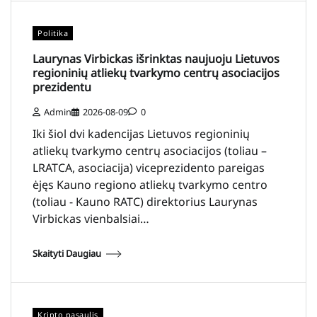
Politika
Laurynas Virbickas išrinktas naujuoju Lietuvos
regioninių atliekų tvarkymo centrų asociacijos
prezidentu
Admin
2026-08-09
0
Iki šiol dvi kadencijas Lietuvos regioninių
atliekų tvarkymo centrų asociacijos (toliau –
LRATCA, asociacija) viceprezidento pareigas
ėjęs Kauno regiono atliekų tvarkymo centro
(toliau - Kauno RATC) direktorius Laurynas
Virbickas vienbalsiai…
Skaityti Daugiau
Kripto pasaulis