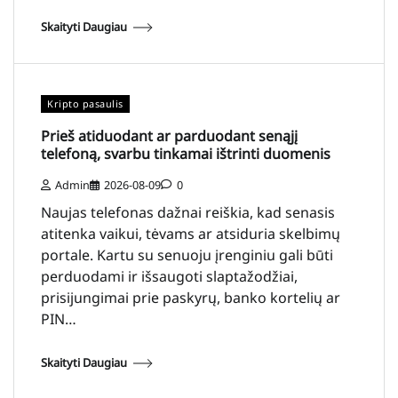
Skaityti Daugiau
Kripto pasaulis
Prieš atiduodant ar parduodant senąjį
telefoną, svarbu tinkamai ištrinti duomenis
Admin
2026-08-09
0
Naujas telefonas dažnai reiškia, kad senasis
atitenka vaikui, tėvams ar atsiduria skelbimų
portale. Kartu su senuoju įrenginiu gali būti
perduodami ir išsaugoti slaptažodžiai,
prisijungimai prie paskyrų, banko kortelių ar
PIN…
Skaityti Daugiau