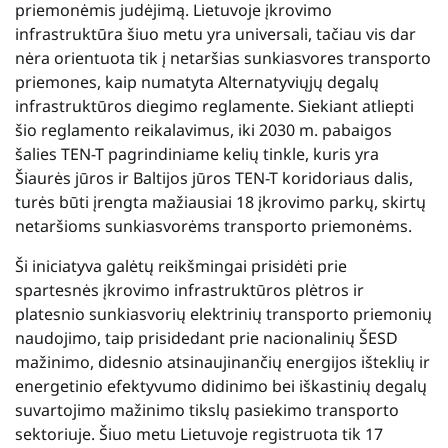
priemonėmis judėjimą. Lietuvoje įkrovimo
infrastruktūra šiuo metu yra universali, tačiau vis dar
nėra orientuota tik į netaršias sunkiasvores transporto
priemones, kaip numatyta Alternatyviųjų degalų
infrastruktūros diegimo reglamente. Siekiant atliepti
šio reglamento reikalavimus, iki 2030 m. pabaigos
šalies TEN-T pagrindiniame kelių tinkle, kuris yra
Šiaurės jūros ir Baltijos jūros TEN-T koridoriaus dalis,
turės būti įrengta mažiausiai 18 įkrovimo parkų, skirtų
netaršioms sunkiasvorėms transporto priemonėms.
Ši iniciatyva galėtų reikšmingai prisidėti prie
spartesnės įkrovimo infrastruktūros plėtros ir
platesnio sunkiasvorių elektrinių transporto priemonių
naudojimo, taip prisidedant prie nacionalinių ŠESD
mažinimo, didesnio atsinaujinančių energijos išteklių ir
energetinio efektyvumo didinimo bei iškastinių degalų
suvartojimo mažinimo tikslų pasiekimo transporto
sektoriuje. Šiuo metu Lietuvoje registruota tik 17