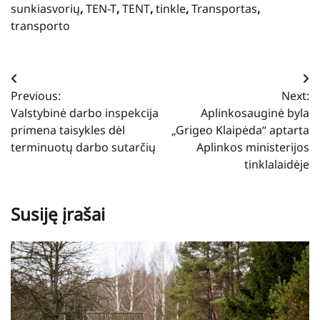
sunkiasvorių
,
TEN-T
,
TENT
,
tinkle
,
Transportas
,
transporto
Navigacija
Previous:
Next:
tarp
Valstybinė darbo inspekcija
Aplinkosauginė byla
įrašų
primena taisykles dėl
„Grigeo Klaipėda“ aptarta
terminuotų darbo sutarčių
Aplinkos ministerijos
tinklalaidėje
Susiję įrašai