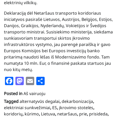
elektrinių vilkikų.
Deklaraciją dėl Netaršaus transporto koridoriaus
iniciatyvos pasirašė Lietuvos, Austrijos, Belgijos, Estijos,
Danijos, Graikijos, Nyderlandų, Vokietijos ir Švedijos
transporto ministrai. Susisiekimo ministerija, siekdama
sunkiasvoriam transportui skirtos įkrovimo
infrastruktūros vystymo, jau parengė paraišką ir gavo
Europos Komisijos bei Europos investicijų banko
pritarimą naudoti lėšas iš Modernizavimo fondo. Tam
numatyta 10 mln. Eur, o finansinė paskata startuos jau
nuo kitų metų.
Facebook
Mastodon
Email
Share
Posted in
Aš vairuoju
Tagged
alternatyvūs degalai
,
dekarbonizacija
,
elektriniai sunkvežimiai
,
ES
,
įkrovimo stotelės
,
koridorių
,
kūrimo
,
Lietuva
,
netaršaus
,
prie
,
prisideda
,