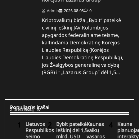
Admin
2026-08-08
0
Kriptovaliutų birža „Bybit“ pateikė
civilinį ieškinį JAV Kolumbijos
apygardos federaliniame teisme,
kaltindama Demokratinę Korėjos
Liaudies Respubliką (Korėjos
Liaudies Demokratinę Respubliką),
jos Žvalgybos generalinę valdybą
(RGB) ir „Lazarus Group“ dėl 1,5…
Populiarūs įrašai
Žiūrėti viską
Lietuvos
Bybit pateikė
Kaunas
Kaune
Respublikos
ieškinį dėl 1,5
vaikų
planuoj
Seimo
mlrd. USD
vasaros
interakty