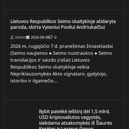
Lietuvos Respublikos Seimo skaitykloje atidaryta
paroda, skirta Vyteniui Povilui Andriukaičiui
Admin
2026-08-08
0
2026 m. rugpjūčio 7 d. pranešimas žiniasklaidai
(Seimo naujienos ● Seimo nuotraukos ● Seimo
transliacijos ir vaizdo įrašai) Lietuvos
Respublikos Seimo skaitykloje veikia
Nepriklausomybės Akto signataro, gydytojo,
istoriko ir ilgamečio…
Bybit pateikė ieškinį dėl 1,5 mlrd.
USD kriptovaliutos vagystės,
siekdama atsakomybės iš Šiaurės
Korėjos ir Lazarus Group