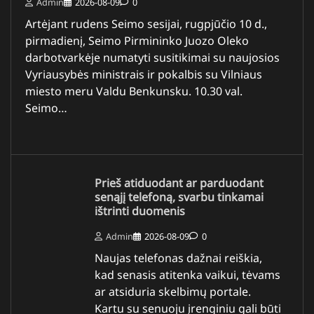
Admin
2026-08-09
0
Artėjant rudens Seimo sesijai, rugpjūčio 10 d.,
pirmadienį, Seimo Pirmininko Juozo Oleko
darbotvarkėje numatyti susitikimai su naujosios
Vyriausybės ministrais ir pokalbis su Vilniaus
miesto meru Valdu Benkunsku. 10.30 val.
Seimo…
Prieš atiduodant ar parduodant
senąjį telefoną, svarbu tinkamai
ištrinti duomenis
Admin
2026-08-09
0
Naujas telefonas dažnai reiškia,
kad senasis atitenka vaikui, tėvams
ar atsiduria skelbimų portale.
Kartu su senuoju įrenginiu gali būti