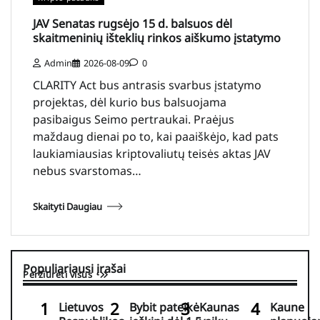
JAV Senatas rugsėjo 15 d. balsuos dėl
skaitmeninių išteklių rinkos aiškumo įstatymo
Admin
2026-08-09
0
CLARITY Act bus antrasis svarbus įstatymo
projektas, dėl kurio bus balsuojama
pasibaigus Seimo pertraukai. Praėjus
maždaug dienai po to, kai paaiškėjo, kad pats
laukiamiausias kriptovaliutų teisės aktas JAV
nebus svarstomas…
Skaityti Daugiau
Populiariausi įrašai
Peržiūrėti visus
Lietuvos
Bybit pateikė
Kaunas
Kaune