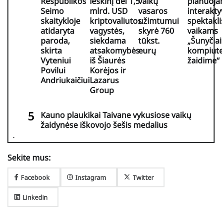
Respublikos
ieškinį dėl 1,5
vaikų
planuoj
Seimo
mlrd. USD
vasaros
interakty
skaitykloje
kriptovaliutos
užimtumui
spektakli
atidaryta
vagystės,
skyrė 760
vaikams
paroda,
siekdama
tūkst.
„Šunyčiai
skirta
atsakomybės
eurų
kompiute
Vyteniui
iš Šiaurės
žaidime“
Povilui
Korėjos ir
Andriukaičiui
Lazarus
Group
Kauno plaukikai Taivane vykusiose vaikų
žaidynėse iškovojo šešis medalius
Sekite mus:
Facebook
Instagram
Twitter
Linkedin