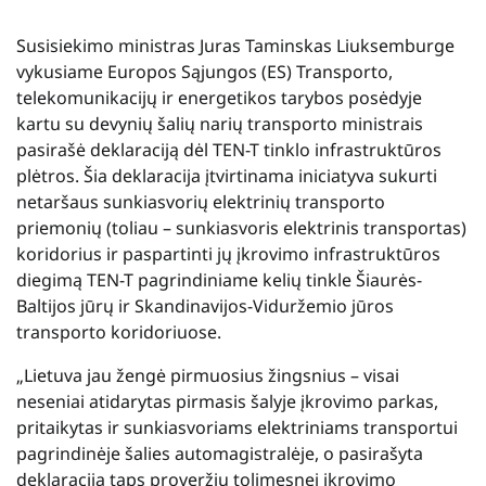
Susisiekimo ministras Juras Taminskas Liuksemburge
vykusiame Europos Sąjungos (ES) Transporto,
telekomunikacijų ir energetikos tarybos posėdyje
kartu su devynių šalių narių transporto ministrais
pasirašė deklaraciją dėl TEN-T tinklo infrastruktūros
plėtros. Šia deklaracija įtvirtinama iniciatyva sukurti
netaršaus sunkiasvorių elektrinių transporto
priemonių (toliau – sunkiasvoris elektrinis transportas)
koridorius ir paspartinti jų įkrovimo infrastruktūros
diegimą TEN-T pagrindiniame kelių tinkle Šiaurės-
Baltijos jūrų ir Skandinavijos-Viduržemio jūros
transporto koridoriuose.
„Lietuva jau žengė pirmuosius žingsnius – visai
neseniai atidarytas pirmasis šalyje įkrovimo parkas,
pritaikytas ir sunkiasvoriams elektriniams transportui
pagrindinėje šalies automagistralėje, o pasirašyta
deklaracija taps proveržiu tolimesnei įkrovimo