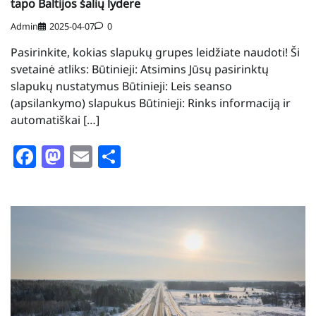
tapo Baltijos šalių lydere
Admin
2025-04-07
0
Pasirinkite, kokias slapukų grupes leidžiate naudoti! Ši
svetainė atliks: Būtinieji: Atsimins Jūsų pasirinktų
slapukų nustatymus Būtinieji: Leis seanso
(apsilankymo) slapukus Būtinieji: Rinks informaciją ir
automatiškai […]
Facebook
Mastodon
Email
Share