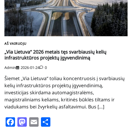
AŠ VAIRUOJU
„Via Lietuva“ 2026 metais tęs svarbiausių kelių
infrastruktūros projektų įgyvendinimą
Admin
2026-01-24
0
Šiemet „Via Lietuva“ toliau koncentruosis į svarbiausių
kelių infrastruktūros projektų įgyvendinimą,
investicijas skirdama automagistralėms,
magistraliniams keliams, kritinės būklės tiltams ir
viadukams bei žvyrkelių asfaltavimui. Bus […]
Facebook
Mastodon
Email
Share