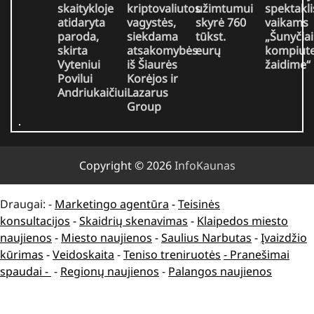
skaitykloje
kriptovaliutos
užimtumui
spektakli
atidaryta
vagystės,
skyrė 760
vaikams
paroda,
siekdama
tūkst.
„Šunyčiai
skirta
atsakomybės
eurų
kompiute
Vyteniui
iš Šiaurės
žaidime“
Povilui
Korėjos ir
Andriukaičiui
Lazarus
Group
Copyright © 2026
InfoKaunas
Draugai: -
Marketingo agentūra
-
Teisinės
konsultacijos
-
Skaidrių skenavimas
-
Klaipedos miesto
naujienos
-
Miesto naujienos
-
Saulius Narbutas
-
Įvaizdžio
kūrimas
-
Veidoskaita
-
Teniso treniruotės
- Pranešimai
spaudai -
-
Regionų naujienos
-
Palangos naujienos