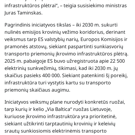
infrastruktūros plėtrai“, – teigia susisiekimo ministras
Juras Taminskas.
Pagrindinis iniciatyvos tikslas – iki 2030 m. sukurti
nulinės emisijos krovinių vežimo koridorius, derinant
veiksmus tarp ES valstybių narių, Europos Komisijos ir
pramonės atstovų, siekiant paspartinti sunkiasvorių
transporto priemonių įkrovimo infrastruktūros plėtrą.
2025 m. pabaigoje ES buvo užregistruota apie 22 500
elektrinių sunkvežimių, tikimasi, kad iki 2030 m. jų
skaičius pasieks 400 000. Siekiant patenkinti šį poreikį,
infrastruktūra turi vystytis kartu su transporto
priemonių skaičiaus augimu.
Iniciatyvos veiksmų plane nurodyti konkretūs ruožai,
tarp kurių ir kelio „Via Baltica“ ruožas Lietuvoje,
kuriuose įkrovimo infrastruktūra yra prioritetinė,
siekiant užtikrinti tarptautinių krovinių ir keleivių
srautų sunkiosiomis elektrinėmis transporto