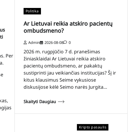
Politika
Ar Lietuvai reikia atskiro pacientų
bus
ombudsmeno?
ti
Admin
2026-08-08
0
2026 m. rugpjūčio 7 d. pranešimas
s. Per
žiniasklaidai Ar Lietuvai reikia atskiro
a.
pacientų ombudsmeno, ar pakaktų
sustiprinti jau veikiančias institucijas? Šį ir
se
kitus klausimus Seime vykusiose
diskusijose kėlė Seimo narės Jurgita…
kas,
Skaityti Daugiau
ogijas
Kripto pasaulis