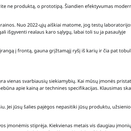
turite ne produktą, o prototipą. Šiandien efektyvumas mode
rainos. Nuo 2022-ųjų aiškiai matome, jog testų laboratorijos
 išgyventi realaus karo sąlygų, labai toli su ja pasaulyje
angą į frontą, gauna grįžtamąjį ryšį iš karių ir čia pat tobu
ra vienas svarbiausių siekiamybių. Kai mūsų įmonės prista
ebūna apie kainą ar technines specifikacijas. Klausimas s
 Jei jūsų šalies pajėgos nepasitiki jūsų produktu, užsienio
vos įmonėmis stiprėja. Kiekvienas metais vis daugiau įmoni