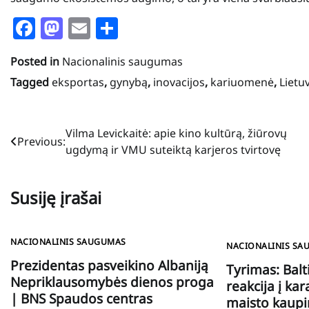
Facebook
Mastodon
Email
Share
Posted in
Nacionalinis saugumas
Tagged
eksportas
,
gynybą
,
inovacijos
,
kariuomenė
,
Lietu
Navigacija
Vilma Levickaitė: apie kino kultūrą, žiūrovų
Previous:
ugdymą ir VMU suteiktą karjeros tvirtovę
tarp
įrašų
Susiję įrašai
NACIONALINIS SAUGUMAS
NACIONALINIS SA
Prezidentas pasveikino Albaniją
Tyrimas: Balt
Nepriklausomybės dienos proga
reakcija į ka
| BNS Spaudos centras
maisto kaupi