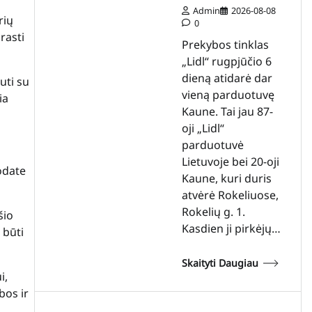
Admin
2026-08-08
rių
0
rasti
Prekybos tinklas
„Lidl“ rugpjūčio 6
dieną atidarė dar
uti su
vieną parduotuvę
ia
Kaune. Tai jau 87-
oji „Lidl“
parduotuvė
Lietuvoje bei 20-oji
odate
Kaune, kuri duris
atvėrė Rokeliuose,
Rokelių g. 1.
šio
Kasdien ji pirkėjų…
 būti
Skaityti Daugiau
i,
bos ir