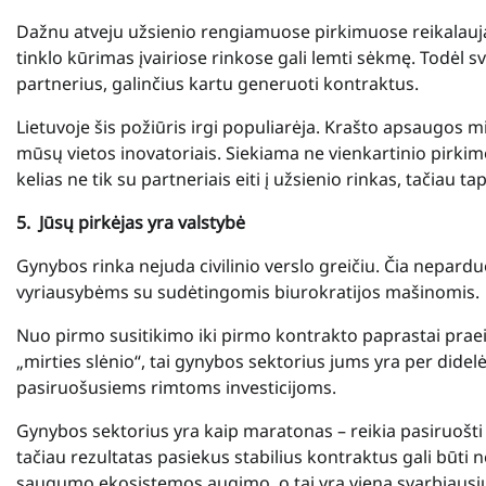
Dažnu atveju užsienio rengiamuose pirkimuose reikalaujam
tinklo kūrimas įvairiose rinkose gali lemti sėkmę. Todėl sva
partnerius, galinčius kartu generuoti kontraktus.
Lietuvoje šis požiūris irgi populiarėja. Krašto apsaugos m
mūsų vietos inovatoriais. Siekiama ne vienkartinio pirkim
kelias ne tik su partneriais eiti į užsienio rinkas, tačiau ta
5.
Jūsų pirkėjas yra valstybė
Gynybos rinka nejuda civilinio verslo greičiu. Čia nepard
vyriausybėms su sudėtingomis biurokratijos mašinomis.
Nuo pirmo susitikimo iki pirmo kontrakto paprastai praeina
„mirties slėnio“, tai gynybos sektorius jums yra per didelė 
pasiruošusiems rimtoms investicijoms.
Gynybos sektorius yra kaip maratonas – reikia pasiruošti
tačiau rezultatas pasiekus stabilius kontraktus gali būti ne
saugumo ekosistemos augimo, o tai yra viena svarbiaus