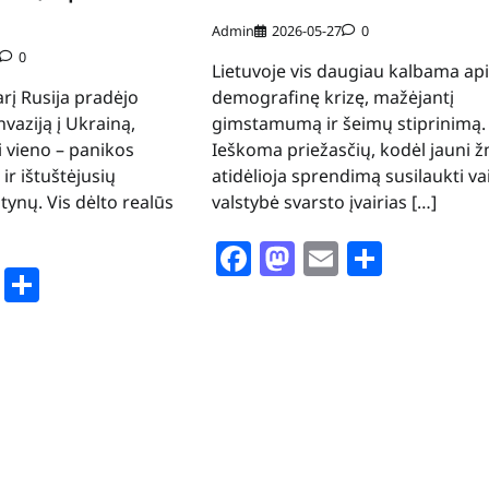
Admin
2026-05-27
0
0
Lietuvoje vis daugiau kalbama ap
arį Rusija pradėjo
demografinę krizę, mažėjantį
vaziją į Ukrainą,
gimstamumą ir šeimų stiprinimą.
i vieno – panikos
Ieškoma priežasčių, kodėl jauni 
ir ištuštėjusių
atidėlioja sprendimą susilaukti va
tynų. Vis dėlto realūs
valstybė svarsto įvairias […]
Facebook
Mastodon
Email
Share
book
stodon
Email
Share