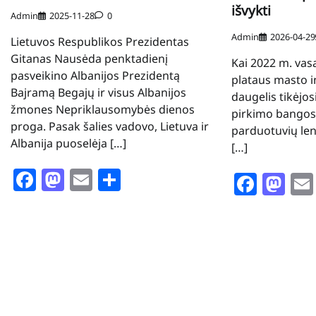
išvykti
Admin
2025-11-28
0
Admin
2026-04-29
Lietuvos Respublikos Prezidentas
Gitanas Nausėda penktadienį
Kai 2022 m. vas
pasveikino Albanijos Prezidentą
plataus masto in
Bajramą Begajų ir visus Albanijos
daugelis tikėjos
žmones Nepriklausomybės dienos
pirkimo bangos 
proga. Pasak šalies vadovo, Lietuva ir
parduotuvių len
Albanija puoselėja […]
[…]
Facebook
Mastodon
Email
Share
Face
Ma