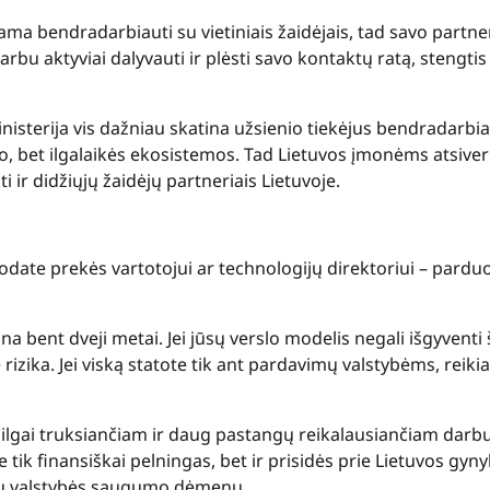
a bendradarbiauti su vietiniais žaidėjais, tad savo partne
rbu aktyviai dalyvauti ir plėsti savo kontaktų ratą, stengtis 
inisterija vis dažniau skatina užsienio tiekėjus bendradarbia
o, bet ilgalaikės ekosistemos. Tad Lietuvos įmonėms atsiver
pti ir didžiųjų žaidėjų partneriais Lietuvoje.
uodate prekės vartotojui ar technologijų direktoriui – pardu
 bent dveji metai. Jei jūsų verslo modelis negali išgyventi 
rizika. Jei viską statote tik ant pardavimų valstybėms, reikia
 ilgai truksiančiam ir daug pastangų reikalausiančiam darbu
 tik finansiškai pelningas, bet ir prisidės prie Lietuvos gyny
ių valstybės saugumo dėmenų.