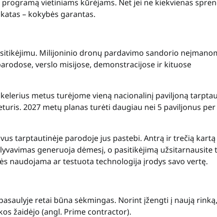
o programą vietiniams kūrėjams. Net jei ne kiekvienas spre
fikatas – kokybės garantas.
pasitikėjimu. Milijoninio dronų pardavimo sandorio neįman
i parodose, verslo misijose, demonstracijose ir kituose
š kelerius metus turėjome vieną nacionalinį paviljoną tarpta
turis. 2027 metų planas turėti daugiau nei 5 paviljonus per
s tarptautinėje parodoje jus pastebi. Antrą ir trečią kartą
lyvavimas generuoja dėmesį, o pasitikėjimą užsitarnausite t
nės naudojama ar testuota technologija įrodys savo vertę.
saulyje retai būna sėkmingas. Norint įžengti į naują rinką
nkos žaidėjo (angl. Prime contractor).