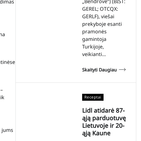
„Bendrovė“) (BIST:
ndimas
GEREL; OTCQX:
GERLF), viešai
prekyboje esanti
pramonės
oma
gamintoja
Turkijoje,
veikianti…
utinėse
Skaityti Daugiau
 –
ik
Receptai
Lidl atidarė 87-
ąją parduotuvę
Lietuvoje ir 20-
, jums
ąją Kaune