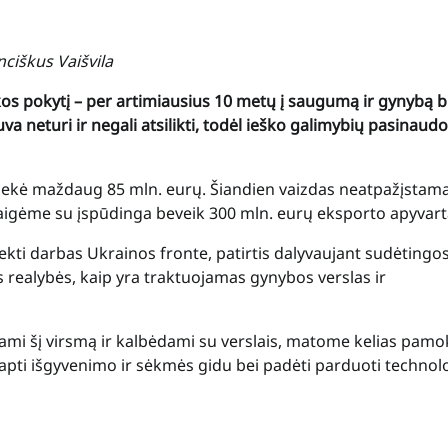
ciškus Vaišvila
kos pokytį – per artimiausius 10 metų į saugumą ir gynybą 
a neturi ir negali atsilikti, todėl ieško galimybių pasinaudo
siekė maždaug 85 mln. eurų. Šiandien vaizdas neatpažįstama
baigėme su įspūdinga beveik 300 mln. eurų eksporto apyvart
siekti darbas Ukrainos fronte, patirtis dalyvaujant sudėtingo
 realybės, kaip yra traktuojamas gynybos verslas ir
ami šį virsmą ir kalbėdami su verslais, matome kelias pamo
pti išgyvenimo ir sėkmės gidu bei padėti parduoti technol