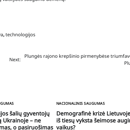
va
,
technologijos
Plungės rajono krepšinio pirmenybėse triumfav
Next:
Pl
UGUMAS
NACIONALINIS SAUGUMAS
ijos šalių gyventojų
Demografinė krizė Lietuvoje
rą Ukrainoje – ne
iš tiesų vyksta šeimose aug
mas, o pasiruošimas
vaikus?