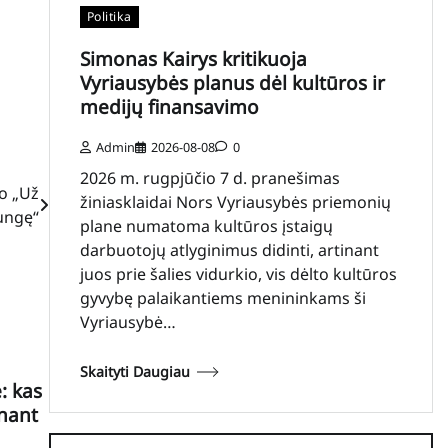
Politika
Simonas Kairys kritikuoja
Vyriausybės planus dėl kultūros ir
medijų finansavimo
Admin
2026-08-08
0
2026 m. rugpjūčio 7 d. pranešimas
o „Už
žiniasklaidai Nors Vyriausybės priemonių
ungę“
plane numatoma kultūros įstaigų
darbuotojų atlyginimus didinti, artinant
juos prie šalies vidurkio, vis dėlto kultūros
gyvybę palaikantiems menininkams ši
Vyriausybė…
Skaityti Daugiau
: kas
inant