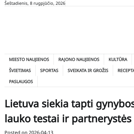
Skip
Šeštadienis, 8 rugpjūčio, 2026
to
content
MIESTO NAUJIENOS
RAJONO NAUJIENOS
KULTŪRA
ŠVIETIMAS
SPORTAS
SVEIKATA IR GROŽIS
RECEPT
PASLAUGOS
Lietuva siekia tapti gynybo
lauko testai ir partnerystės
Posted on
2026-04-13