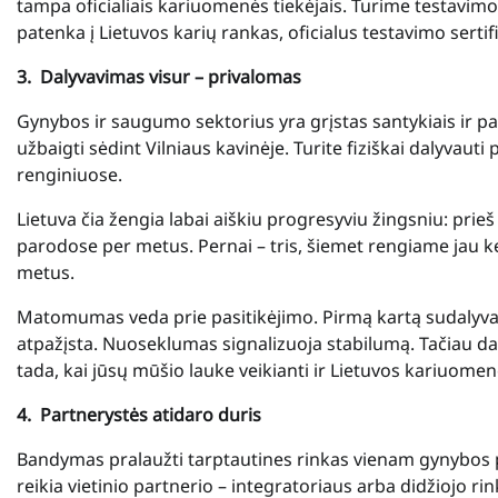
tampa oficialiais kariuomenės tiekėjais. Turime testavim
patenka į Lietuvos karių rankas, oficialus testavimo serti
3.
Dalyvavimas visur – privalomas
Gynybos ir saugumo sektorius yra grįstas santykiais ir 
užbaigti sėdint Vilniaus kavinėje. Turite fiziškai dalyvaut
renginiuose.
Lietuva čia žengia labai aiškiu progresyviu žingsniu: prie
parodose per metus. Pernai – tris, šiemet rengiame jau ke
metus.
Matomumas veda prie pasitikėjimo. Pirmą kartą sudalyvavu
atpažįsta. Nuoseklumas signalizuoja stabilumą. Tačiau da
tada, kai jūsų mūšio lauke veikianti ir Lietuvos kariuome
4.
Partnerystės atidaro duris
Bandymas pralaužti tarptautines rinkas vienam gynybos pa
reikia vietinio partnerio – integratoriaus arba didžiojo ri