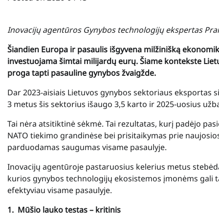
Inovacijų agentūros Gynybos technologijų ekspertas Pran
Šiandien Europa ir pasaulis išgyvena milžinišką ekonomi
investuojama šimtai milijardų eurų. Šiame kontekste Lietuv
proga tapti pasauline gynybos žvaigžde.
Dar 2023-aisiais Lietuvos gynybos sektoriaus eksportas 
3 metus šis sektorius išaugo 3,5 karto ir 2025-uosius už
Tai nėra atsitiktinė sėkmė. Tai rezultatas, kurį padėjo pa
NATO tiekimo grandinėse bei prisitaikymas prie naujosios
parduodamas saugumas visame pasaulyje.
Inovacijų agentūroje pastaruosius kelerius metus stebėd
kurios gynybos technologijų ekosistemos įmonėms gali ta
efektyviau visame pasaulyje.
1.
Mūšio lauko testas – kritinis