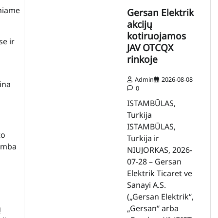
rniame
Gersan Elektrik
akcijų
kotiruojamos
e ir
JAV OTCQX
rinkoje
Admin
2026-08-08
lina
0
ISTAMBŪLAS,
Turkija
ISTAMBŪLAS,
to
Turkija ir
kamba
NIUJORKAS, 2026-
07-28 – Gersan
Elektrik Ticaret ve
Sanayi A.S.
(„Gersan Elektrik“,
„Gersan“ arba
ų