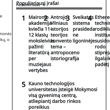
Populiariausi įrašai
Peržiūrėti visus
ie
Maironio
Antrojo
Sveikatos
Ether
akademija
Vilniaus
sistema
techni
kviečia 11–
istorijos
prasideda
rodiklia
žmonės
12 klasių
teorijos
ne
institu
ikų, o
moksleivius
konvento
ligoninėje
susid
pažinti
tema –
rodo
literatūrą
antropoceno
stiprėj
per
istoriografija
ilgalai
muziejaus
padėtį
vertybes
Kauno technologijos
universitetas įsteigė Mokymosi
visą gyvenimą centrą,
atliepiantį darbo rinkos
poreikius