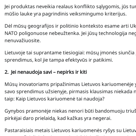
Jei produktas neveikia realaus konflikto sąlygomis, jūs 
mūšio lauke yra pagrindinis veiksmingumo kriterijus.
Dėl mūsų geografijos ir politinio konteksto esame arti Uk
NATO poligonuose nebeužtenka. Jei jūsų technologija negali
nenuvažiuosite.
Lietuvoje tai suprantame tiesiogiai: mūsų įmonės siunčia įr
sprendimus, kol jie tampa efektyvūs ir patikimi.
2.
Jei nenaudoja savi – nepirks ir kiti
Mūsų inovatoriams pripažinimas Lietuvos kariuomenėje y
savo sprendimus užsienyje, pirmasis klausimas niekada n
taip: Kaip Lietuvos kariuomenė tai naudoja?
Gynybos pramonėje niekas nenori būti bandomuoju triušiu.
pirkėjai daro prielaidą, kad kažkas yra negerai.
Pastaraisiais metais Lietuvos kariuomenės ryšys su Lietu