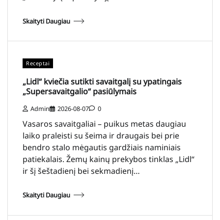
Skaityti Daugiau
Receptai
„Lidl“ kviečia sutikti savaitgalį su ypatingais
„Supersavaitgalio“ pasiūlymais
Admin
2026-08-07
0
Vasaros savaitgaliai – puikus metas daugiau
laiko praleisti su šeima ir draugais bei prie
bendro stalo mėgautis gardžiais naminiais
patiekalais. Žemų kainų prekybos tinklas „Lidl“
ir šį šeštadienį bei sekmadienį…
Skaityti Daugiau