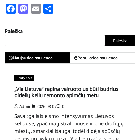
Facebook
Mastodon
Email
Share
Paieška
Paieška
Naujausios naujienos
Populiarios naujienos
Statybos
„Via Lietuva“ ragina vairuotojus būti budrius
didelių kelių remonto apimčių metu
Admin
2026-08-07
0
Savaitgaliais eismo intensyvumas Lietuvos
keliuose, ypač magistraliniuose ir prie didžiųjų
miestų, smarkiai išauga, todėl didėja spūsčių
bei eismo įvykių rizika. „Via Lietuva“ atkreipia