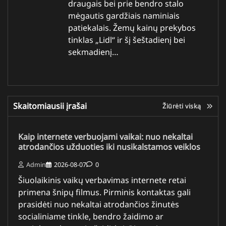
draugais bei prie bendro stalo
mėgautis gardžiais naminiais
patiekalais. Žemų kainų prekybos
tinklas „Lidl“ ir šį šeštadienį bei
sekmadienį…
Skaitomiausii įrašai
Žiūrėti viską
Kaip internete verbuojami vaikai: nuo nekaltai
atrodančios užduoties iki nusikalstamos veiklos
Admin
2026-08-07
0
Šiuolaikinis vaikų verbavimas internete retai
primena šnipų filmus. Pirminis kontaktas gali
prasidėti nuo nekaltai atrodančios žinutės
socialiniame tinkle, bendro žaidimo ar