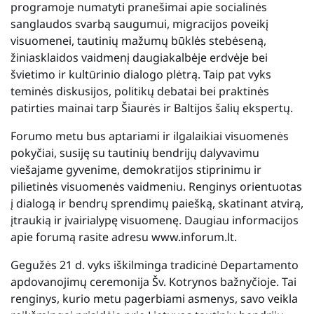
programoje numatyti pranešimai apie socialinės
sanglaudos svarbą saugumui, migracijos poveikį
visuomenei, tautinių mažumų būklės stebėseną,
žiniasklaidos vaidmenį daugiakalbėje erdvėje bei
švietimo ir kultūrinio dialogo plėtrą. Taip pat vyks
teminės diskusijos, politikų debatai bei praktinės
patirties mainai tarp Šiaurės ir Baltijos šalių ekspertų.
Forumo metu bus aptariami ir ilgalaikiai visuomenės
pokyčiai, susiję su tautinių bendrijų dalyvavimu
viešajame gyvenime, demokratijos stiprinimu ir
pilietinės visuomenės vaidmeniu. Renginys orientuotas
į dialogą ir bendrų sprendimų paiešką, skatinant atvirą,
įtraukią ir įvairialypę visuomenę. Daugiau informacijos
apie forumą rasite adresu www.inforum.lt.
Gegužės 21 d. vyks iškilminga tradicinė Departamento
apdovanojimų ceremonija Šv. Kotrynos bažnyčioje. Tai
renginys, kurio metu pagerbiami asmenys, savo veikla