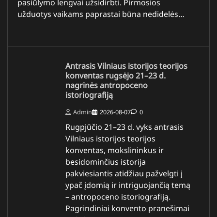
pasiūlymo lengvai užsidirbti. Pirmosios
užduotys vaikams paprastai būna nedidelės…
Antrasis Vilniaus istorijos teorijos
konventas rugsėjo 21–23 d.
nagrinės antropoceno
istoriografiją
Admin
2026-08-07
0
Rugpjūčio 21–23 d. vyks antrasis
Vilniaus istorijos teorijos
konventas, mokslininkus ir
besidominčius istorija
pakviesiantis atidžiau pažvelgti į
ypač įdomią ir intriguojančią temą
– antropoceno istoriografiją.
Pagrindiniai konvento pranešimai