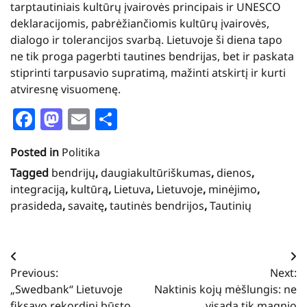
tarptautiniais kultūrų įvairovės principais ir UNESCO
deklaracijomis, pabrėžiančiomis kultūrų įvairovės,
dialogo ir tolerancijos svarbą. Lietuvoje ši diena tapo
ne tik proga pagerbti tautines bendrijas, bet ir paskata
stiprinti tarpusavio supratimą, mažinti atskirtį ir kurti
atviresnę visuomenę.
Facebook
Mastodon
Email
Share
Posted in
Politika
Tagged
bendrijų
,
daugiakultūriškumas
,
dienos
,
integraciją
,
kultūrą
,
Lietuva
,
Lietuvoje
,
minėjimo
,
prasideda
,
savaitę
,
tautinės bendrijos
,
Tautinių
Navigacija
Previous:
Next:
tarp
„Swedbank“ Lietuvoje
Naktinis kojų mėšlungis: ne
fiksavo rekordinį būsto
visada tik magnio