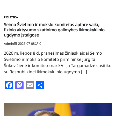
POLITIKA
Seimo Švietimo ir mokslo komitetas aptarė vaikų
fizinio aktyvumo skatinimo galimybes ikimokyklinio
ugdymo įstaigose
Admin
2026-07-08
0
2026 m. liepos 8 d. pranešimas žiniasklaidai Seimo
Švietimo ir mokslo komiteto pirmininkė Jurgita
Šukevičienė ir komiteto narė Vilija Targamadzė susitiko
su Respublikinei ikimokyklinio ugdymo […]
Facebook
Mastodon
Email
Share