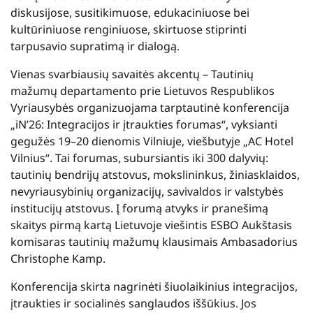
diskusijose, susitikimuose, edukaciniuose bei
kultūriniuose renginiuose, skirtuose stiprinti
tarpusavio supratimą ir dialogą.
Vienas svarbiausių savaitės akcentų – Tautinių
mažumų departamento prie Lietuvos Respublikos
Vyriausybės organizuojama tarptautinė konferencija
„iN’26: Integracijos ir įtraukties forumas“, vyksianti
gegužės 19–20 dienomis Vilniuje, viešbutyje „AC Hotel
Vilnius“. Tai forumas, subursiantis iki 300 dalyvių:
tautinių bendrijų atstovus, mokslininkus, žiniasklaidos,
nevyriausybinių organizacijų, savivaldos ir valstybės
institucijų atstovus. Į forumą atvyks ir pranešimą
skaitys pirmą kartą Lietuvoje viešintis ESBO Aukštasis
komisaras tautinių mažumų klausimais Ambasadorius
Christophe Kamp.
Konferencija skirta nagrinėti šiuolaikinius integracijos,
įtraukties ir socialinės sanglaudos iššūkius. Jos