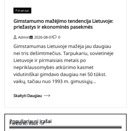
Finansai
Gimstamumo mažėjimo tendencija Lietuvoje:
priežastys ir ekonominės pasekmės
Admin
2026-08-07
0
Gimstamumas Lietuvoje mažėja jau daugiau
nei tris dešimtmečius. Tarpukariu, sovietinėje
Lietuvoje ir pirmaisiais metais po
nepriklausomybės atkūrimo kasmet
vidutiniškai gimdavo daugiau nei 50 tūkst.
vaikų, tačiau nuo 1993 m. gimusiųjų…
Skaityti Daugiau
Populiariausi įrašai
Peržiūrėti visus