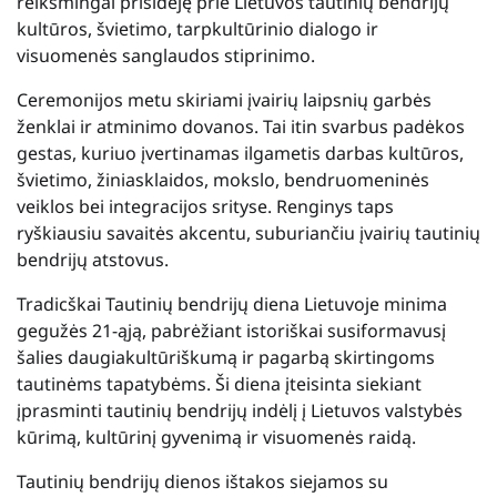
reikšmingai prisidėję prie Lietuvos tautinių bendrijų
kultūros, švietimo, tarpkultūrinio dialogo ir
visuomenės sanglaudos stiprinimo.
Ceremonijos metu skiriami įvairių laipsnių garbės
ženklai ir atminimo dovanos. Tai itin svarbus padėkos
gestas, kuriuo įvertinamas ilgametis darbas kultūros,
švietimo, žiniasklaidos, mokslo, bendruomeninės
veiklos bei integracijos srityse. Renginys taps
ryškiausiu savaitės akcentu, suburiančiu įvairių tautinių
bendrijų atstovus.
Tradicškai Tautinių bendrijų diena Lietuvoje minima
gegužės 21-ąją, pabrėžiant istoriškai susiformavusį
šalies daugiakultūriškumą ir pagarbą skirtingoms
tautinėms tapatybėms. Ši diena įteisinta siekiant
įprasminti tautinių bendrijų indėlį į Lietuvos valstybės
kūrimą, kultūrinį gyvenimą ir visuomenės raidą.
Tautinių bendrijų dienos ištakos siejamos su