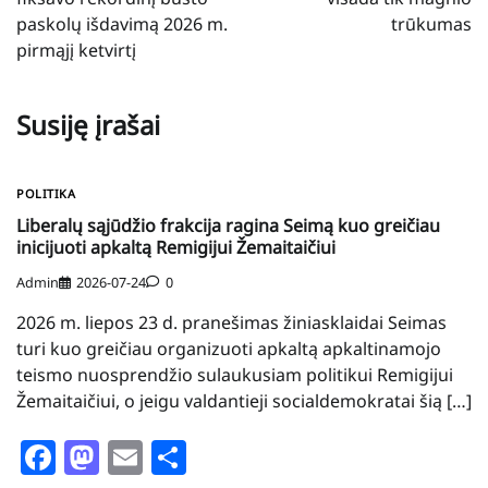
įrašų
paskolų išdavimą 2026 m.
trūkumas
pirmąjį ketvirtį
Susiję įrašai
POLITIKA
Liberalų sąjūdžio frakcija ragina Seimą kuo greičiau
inicijuoti apkaltą Remigijui Žemaitaičiui
Admin
2026-07-24
0
2026 m. liepos 23 d. pranešimas žiniasklaidai Seimas
turi kuo greičiau organizuoti apkaltą apkaltinamojo
teismo nuosprendžio sulaukusiam politikui Remigijui
Žemaitaičiui, o jeigu valdantieji socialdemokratai šią […]
Facebook
Mastodon
Email
Share