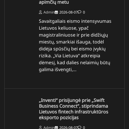
apimčių metu
Admin
2026-08-07
0
Savaitgaliais eismo intensyvumas
Lietuvos keliuose, ypač
magistraliniuose ir prie didžiųjų
miestų, smarkiai išauga, todėl
didėja spūsčių bei eismo įvykių
rizika. „Via Lietuva“ atkreipia
dėmesį, kad dalies nelaimių būtų
galima išvengti,…
„Inventi“ prisijungė prie „Swift
Business Connect“, stiprindama
Lietuvos fintech infrastruktūros
eksporto pozicijas
Admin
2026-08-07
0