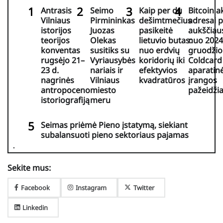
Antrasis
Seimo
Kaip per du
Bitcoin a
Vilniaus
Pirmininkas
dešimtmečius
adresai 
istorijos
Juozas
pasikeitė
aukščiaus
teorijos
Olekas
lietuvio butas:
nuo 2024
konventas
susitiks su
nuo erdvių
gruodžio
rugsėjo 21–
Vyriausybės
koridorių iki
Coldcard
23 d.
nariais ir
efektyvios
aparatin
nagrinės
Vilniaus
kvadratūros
įrangos
antropoceno
miesto
pažeidž
istoriografiją
meru
Seimas priėmė Pieno įstatymą, siekiant
subalansuoti pieno sektoriaus pajamas
Sekite mus:
Facebook
Instagram
Twitter
Linkedin