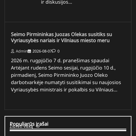
ir diskusijos…
Seimo Pirmininkas Juozas Olekas susitiks su
Vyriausybės nariais ir Vilniaus miesto meru
Admin
2026-08-07
0
2026 m. rugpjūčio 7 d. pranešimas spaudai
Artėjant rudens Seimo sesijai, rugpjūčio 10 d.,
pirmadienį, Seimo Pirmininko Juozo Oleko
darbotvarkėje numatyti susitikimai su naujosios
Vyriausybės ministrais ir pokalbis su Vilniaus…
Populiarūs įrašai
Žiūrėti viską