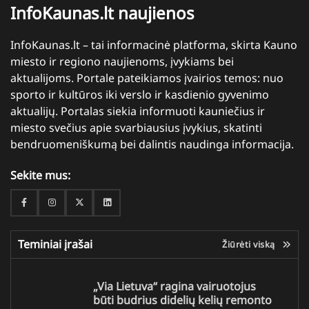
InfoKaunas.lt naujienos
InfoKaunas.lt – tai informacinė platforma, skirta Kauno
miesto ir regiono naujienoms, įvykiams bei
aktualijoms. Portale pateikiamos įvairios temos: nuo
sporto ir kultūros iki verslo ir kasdienio gyvenimo
aktualijų. Portalas siekia informuoti kauniečius ir
miesto svečius apie svarbiausius įvykius, skatinti
bendruomeniškumą bei dalintis naudinga informacija.
Sekite mus:
Facebook
Instagram
Twitter
Linkedin
Teminiai įrašai
Žiūrėti viską
„Via Lietuva“ ragina vairuotojus
būti budrius didelių kelių remonto