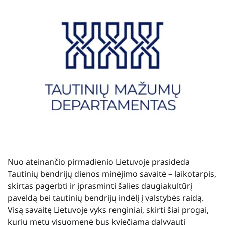
Nuo ateinančio pirmadienio Lietuvoje prasideda
Tautinių bendrijų dienos minėjimo savaitė – laikotarpis,
skirtas pagerbti ir įprasminti šalies daugiakultūrį
paveldą bei tautinių bendrijų indėlį į valstybės raidą.
Visą savaitę Lietuvoje vyks renginiai, skirti šiai progai,
kurių metu visuomenė bus kviečiama dalyvauti