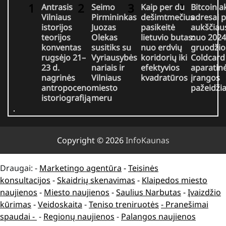
Antrasis
Seimo
Kaip per du
Bitcoin a
Vilniaus
Pirmininkas
dešimtmečius
adresai 
istorijos
Juozas
pasikeitė
aukščiaus
teorijos
Olekas
lietuvio butas:
nuo 2024
konventas
susitiks su
nuo erdvių
gruodžio
rugsėjo 21–
Vyriausybės
koridorių iki
Coldcard
23 d.
nariais ir
efektyvios
aparatin
nagrinės
Vilniaus
kvadratūros
įrangos
antropoceno
miesto
pažeidž
istoriografiją
meru
Copyright © 2026
InfoKaunas
Draugai: -
Marketingo agentūra
-
Teisinės
konsultacijos
-
Skaidrių skenavimas
-
Klaipedos miesto
naujienos
-
Miesto naujienos
-
Saulius Narbutas
-
Įvaizdžio
kūrimas
-
Veidoskaita
-
Teniso treniruotės
- Pranešimai
spaudai -
-
Regionų naujienos
-
Palangos naujienos