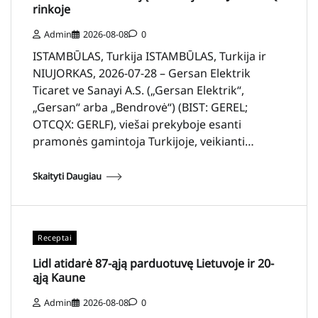
rinkoje
Admin
2026-08-08
0
ISTAMBŪLAS, Turkija ISTAMBŪLAS, Turkija ir
NIUJORKAS, 2026-07-28 – Gersan Elektrik
Ticaret ve Sanayi A.S. („Gersan Elektrik“,
„Gersan“ arba „Bendrovė“) (BIST: GEREL;
OTCQX: GERLF), viešai prekyboje esanti
pramonės gamintoja Turkijoje, veikianti…
Skaityti Daugiau
Receptai
Lidl atidarė 87-ąją parduotuvę Lietuvoje ir 20-
ąją Kaune
Admin
2026-08-08
0