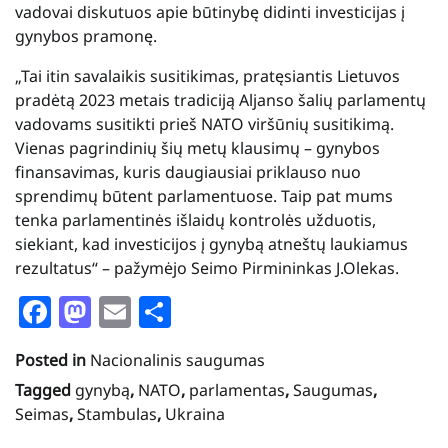
vadovai diskutuos apie būtinybę didinti investicijas į
gynybos pramonę.
„Tai itin savalaikis susitikimas, pratęsiantis Lietuvos
pradėtą 2023 metais tradiciją Aljanso šalių parlamentų
vadovams susitikti prieš NATO viršūnių susitikimą.
Vienas pagrindinių šių metų klausimų – gynybos
finansavimas, kuris daugiausiai priklauso nuo
sprendimų būtent parlamentuose. Taip pat mums
tenka parlamentinės išlaidų kontrolės užduotis,
siekiant, kad investicijos į gynybą atneštų laukiamus
rezultatus“ – pažymėjo Seimo Pirmininkas J.Olekas.
Facebook
Mastodon
Email
Share
Posted in
Nacionalinis saugumas
Tagged
gynybą
,
NATO
,
parlamentas
,
Saugumas
,
Seimas
,
Stambulas
,
Ukraina