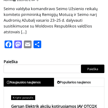
Seimo valdyba komandiravo Seimo Užsienio reikalų
komiteto pirmininką Remigijų Motuzą ir Seimo narį
Audronių Ažubalį vasario 23–25 d. dalyvauti
susitikimuose su Moldovos Respublikos valdžios
atstovais […]
Facebook
Mastodon
Email
Share
Paieška
Paieška
Naujausios naujienos
Populiarios naujienos
Kripto pasaulis
Gersan Elektrik akcijų kotiruojamos JAV OTCQX