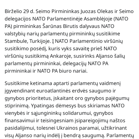
Birželio 29 d. Seimo Pirmininkas Juozas Olekas ir Seimo
delegacijos NATO Parlamentinėje Asamblėjoje (NATO
PA) pirmininkas Šarūnas Birutis dalyvaus NATO
valstybių narių parlamentų pirmininkų susitikime
Stambule, Turkijoje. Į NATO Parlamentinio viršūnių
susitikimo posėdį, kuris vyks savaitę prieš NATO
viršūnių susitikimą Ankaroje, susirinks Aljanso šalių
parlamentų pirmininkai, delegacijų NATO PA
pirmininkai ir NATO PA biuro nariai.
Susitikime ketinama aptarti parlamentų vaidmenį
įgyvendinant euroatlantinės erdvės saugumo ir
gynybos prioritetus, įskaitant oro gynybos pajėgumų
stiprinimą. Ypatingas dėmesys bus skiriamas NATO
vienybės ir sąjungininkų solidarumui, gynybos
finansavimui ir teisingesniam įsipareigojimų naštos
pasidalijimui, tolesnei Ukrainos paramai, užtikrinant
visų Aljanso narių indėlį į bendrą saugumą. Parlamentų