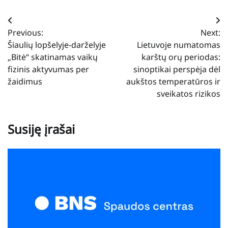
Navigacija
Previous:
Next:
tarp
Šiaulių lopšelyje-darželyje
Lietuvoje numatomas
įrašų
„Bitė“ skatinamas vaikų
karštų orų periodas:
fizinis aktyvumas per
sinoptikai perspėja dėl
žaidimus
aukštos temperatūros ir
sveikatos rizikos
Susiję įrašai