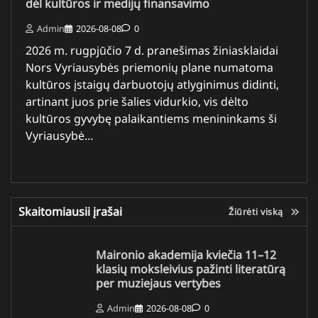
dėl kultūros ir medijų finansavimo
Admin
2026-08-08
0
2026 m. rugpjūčio 7 d. pranešimas žiniasklaidai
Nors Vyriausybės priemonių plane numatoma
kultūros įstaigų darbuotojų atlyginimus didinti,
artinant juos prie šalies vidurkio, vis dėlto
kultūros gyvybę palaikantiems menininkams ši
Vyriausybė…
Skaitomiausii įrašai
Žiūrėti viską
Maironio akademija kviečia 11–12
klasių moksleivius pažinti literatūrą
per muziejaus vertybes
Admin
2026-08-08
0