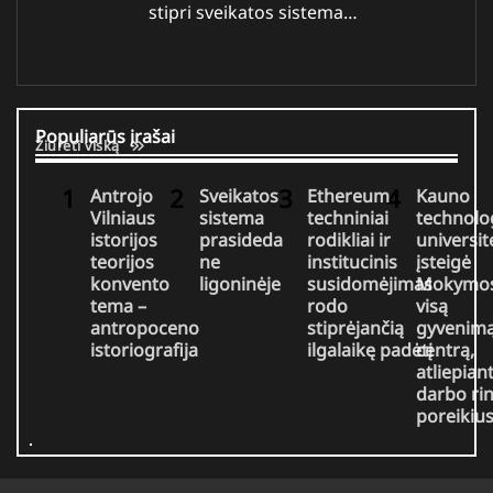
stipri sveikatos sistema…
Populiarūs įrašai
Žiūrėti viską
Antrojo
Sveikatos
Ethereum
Kauno
Vilniaus
sistema
techniniai
technolo
istorijos
prasideda
rodikliai ir
universit
teorijos
ne
institucinis
įsteigė
konvento
ligoninėje
susidomėjimas
Mokymos
tema –
rodo
visą
antropoceno
stiprėjančią
gyvenim
istoriografija
ilgalaikę padėtį
centrą,
atliepiant
darbo ri
poreikiu