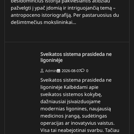
besidominčius istorija pakviesiantis atidžiau
pažvelgti į ypač įdomią ir intriguojančią temą –
antropoceno istoriografiją. Per pastaruosius du
dešimtmečius mokslininkai…
Sveikatos sistema prasideda ne
ligoninėje
Admin
2026-08-07
0
Sveikatos sistema prasideda ne
ligoninėje Kalbėdami apie
sveikatos sistemos kokybę,
dažniausiai įsivaizduojame
modernias ligonines, naujausią
medicinos įrangą, sudėtingas
operacijas ar inovatyvius vaistus.
Visa tai neabejotinai svarbu. Tačiau