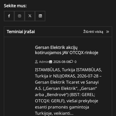
Sekite mus:
Facebook
Instagram
Twitter
Linkedin
Teminiai įrašai
Žiūrėti viską
Gersan Elektrik akcijų
kotiruojamos JAV OTCQX rinkoje
Admin
2026-08-08
0
ISTAMBŪLAS, Turkija ISTAMBŪLAS,
Turkija ir NIUJORKAS, 2026-07-28 –
Gersan Elektrik Ticaret ve Sanayi
A.S. („Gersan Elektrik“, „Gersan“
arba „Bendrovė“) (BIST: GEREL;
OTCQX: GERLF), viešai prekyboje
esanti pramonės gamintoja
Turkijoje, veikianti…