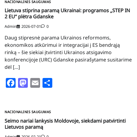
NACIONALINIS SAUGUMAS
Lietuva stiprina paramą Ukrainai: programos „STEP IN
2 EU“ plėtra Gdanske
Admin
2026-07-01
0
Daug stipresnė parama Ukrainos reformoms,
ekonomikos atkūrimui ir integracijai į ES bendrąją
rinką – šie siekiai įtvirtinti Ukrainos atsigavimo
konferencijoje (URC) Gdanske pasirašytame susitarime
dėl […]
Facebook
Mastodon
Email
Share
NACIONALINIS SAUGUMAS
Seimo nariai lankysis Moldovoje, siekdami patvirtinti
Lietuvos paramą
Admin
2026-02-21
0