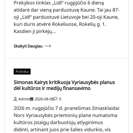
Prekybos tinklas „Lidl“ rugpjūčio 6 dieną
atidarė dar vieną parduotuvę Kaune. Tai jau 87-
oji „Lidl“ parduotuvė Lietuvoje bei 20-oji Kaune,
kuri duris atvėrė Rokeliuose, Rokelių g. 1.
Kasdien ji pirkėjų…
Skaityti Daugiau
Politika
Simonas Kairys kritikuoja Vyriausybės planus
dėl kultūros ir medijų finansavimo
Admin
2026-08-08
0
2026 m. rugpjūčio 7 d. pranešimas žiniasklaidai
Nors Vyriausybės priemonių plane numatoma
kultūros įstaigų darbuotojų atlyginimus
didinti, artinant juos prie šalies vidurkio, vis