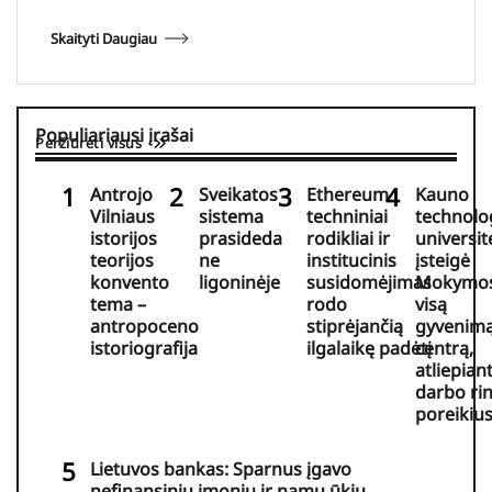
Skaityti Daugiau
Populiariausi įrašai
Peržiūrėti visus
Antrojo
Sveikatos
Ethereum
Kauno
Vilniaus
sistema
techniniai
technolo
istorijos
prasideda
rodikliai ir
universit
teorijos
ne
institucinis
įsteigė
konvento
ligoninėje
susidomėjimas
Mokymos
tema –
rodo
visą
antropoceno
stiprėjančią
gyvenim
istoriografija
ilgalaikę padėtį
centrą,
atliepiant
darbo ri
poreikiu
Lietuvos bankas: Sparnus įgavo
nefinansinių įmonių ir namų ūkių