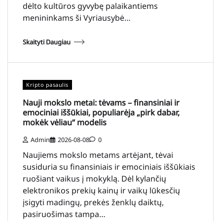
dėlto kultūros gyvybę palaikantiems
menininkams ši Vyriausybė…
Skaityti Daugiau
Kripto pasaulis
Nauji mokslo metai: tėvams – finansiniai ir
emociniai iššūkiai, populiarėja „pirk dabar,
mokėk vėliau“ modelis
Admin
2026-08-08
0
Naujiems mokslo metams artėjant, tėvai
susiduria su finansiniais ir emociniais iššūkiais
ruošiant vaikus į mokyklą. Dėl kylančių
elektronikos prekių kainų ir vaikų lūkesčių
įsigyti madingų, prekės ženklų daiktų,
pasiruošimas tampa…