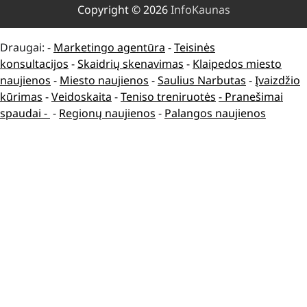
Copyright © 2026
InfoKaunas
Draugai: -
Marketingo agentūra
-
Teisinės
konsultacijos
-
Skaidrių skenavimas
-
Klaipedos miesto
naujienos
-
Miesto naujienos
-
Saulius Narbutas
-
Įvaizdžio
kūrimas
-
Veidoskaita
-
Teniso treniruotės
- Pranešimai
spaudai -
-
Regionų naujienos
-
Palangos naujienos