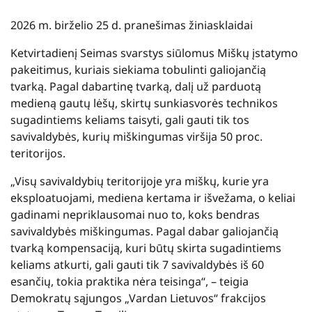
2026 m. birželio 25 d. pranešimas žiniasklaidai
Ketvirtadienį Seimas svarstys siūlomus Miškų įstatymo
pakeitimus, kuriais siekiama tobulinti galiojančią
tvarką. Pagal dabartinę tvarką, dalį už parduotą
medieną gautų lėšų, skirtų sunkiasvorės technikos
sugadintiems keliams taisyti, gali gauti tik tos
savivaldybės, kurių miškingumas viršija 50 proc.
teritorijos.
„Visų savivaldybių teritorijoje yra miškų, kurie yra
eksploatuojami, mediena kertama ir išvežama, o keliai
gadinami nepriklausomai nuo to, koks bendras
savivaldybės miškingumas. Pagal dabar galiojančią
tvarką kompensaciją, kuri būtų skirta sugadintiems
keliams atkurti, gali gauti tik 7 savivaldybės iš 60
esančių, tokia praktika nėra teisinga“, – teigia
Demokratų sąjungos „Vardan Lietuvos“ frakcijos