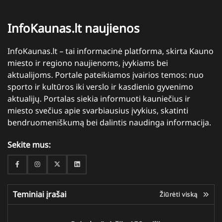
InfoKaunas.lt naujienos
InfoKaunas.lt – tai informacinė platforma, skirta Kauno
miesto ir regiono naujienoms, įvykiams bei
aktualijoms. Portale pateikiamos įvairios temos: nuo
sporto ir kultūros iki verslo ir kasdienio gyvenimo
aktualijų. Portalas siekia informuoti kauniečius ir
miesto svečius apie svarbiausius įvykius, skatinti
bendruomeniškumą bei dalintis naudinga informacija.
Sekite mus:
Facebook
Instagram
Twitter
Linkedin
Teminiai įrašai
Žiūrėti viską