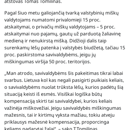
atstovas Tomas Tomilinas.
Pagal šiuo metu galiojančią tvarką valstybinių miškų
valdytojams numatomi privalomieji 15 proc.
atskaitymai, o privačių miškų valdytojams – 5 proc.
atskaitymai nuo pajamų, gautų už parduotą žaliavinę
medieną ir nenukirstą mišką. Didžioji dalis taip
surenkamų lėšų patenka į valstybės biudžetą, tačiau 15
proc. paskirstoma savivaldybėms, jeigu jų
miškingumas viršija 50 proc. teritorijos.
„Man atrodo, savivaldybėms šis pakeitimas tikrai labai
svarbus. Lietuva kol kas negali pasigirti puikiais keliais,
o savivaldybėms nuolat trūksta lėšų, kurios padėtų šią
situaciją keisti iš esmės. Visiškai logiška būtų
kompensaciją skirti tai savivaldybei, kurios keliais
važinėja miškovežiai. Jeigu savivaldybės miškingumas
mažesnis, tai ir kirtimų vyksta mažiau, tokiu atveju
priklausys mažesnė kompensacija, proporcinga
keliams padarytai žalai“, – sako T.Tomilinas.