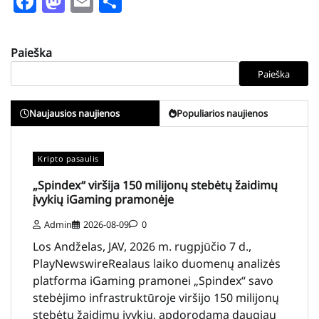
Facebook
Mastodon
Email
Share
Paieška
Paieška
Naujausios naujienos
Populiarios naujienos
Kripto pasaulis
„Spindex“ viršija 150 milijonų stebėtų žaidimų
įvykių iGaming pramonėje
Admin
2026-08-09
0
Los Andželas, JAV, 2026 m. rugpjūčio 7 d.,
PlayNewswireRealaus laiko duomenų analizės
platforma iGaming pramonei „Spindex“ savo
stebėjimo infrastruktūroje viršijo 150 milijonų
stebėtų žaidimų įvykių, apdorodama daugiau