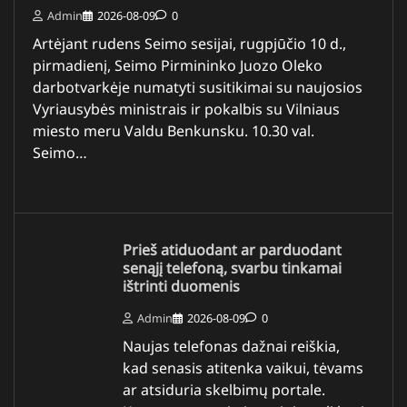
Admin
2026-08-09
0
Artėjant rudens Seimo sesijai, rugpjūčio 10 d.,
pirmadienį, Seimo Pirmininko Juozo Oleko
darbotvarkėje numatyti susitikimai su naujosios
Vyriausybės ministrais ir pokalbis su Vilniaus
miesto meru Valdu Benkunsku. 10.30 val.
Seimo…
Prieš atiduodant ar parduodant
senąjį telefoną, svarbu tinkamai
ištrinti duomenis
Admin
2026-08-09
0
Naujas telefonas dažnai reiškia,
kad senasis atitenka vaikui, tėvams
ar atsiduria skelbimų portale.