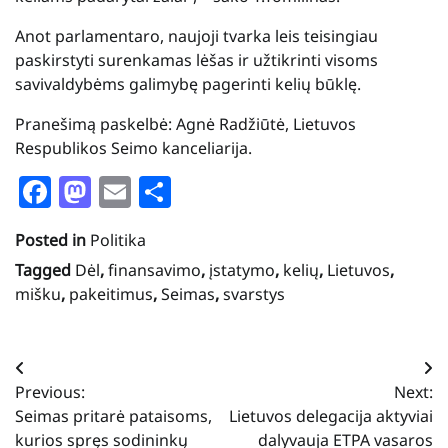
Anot parlamentaro, naujoji tvarka leis teisingiau
paskirstyti surenkamas lėšas ir užtikrinti visoms
savivaldybėms galimybę pagerinti kelių būklę.
Pranešimą paskelbė: Agnė Radžiūtė, Lietuvos
Respublikos Seimo kanceliarija.
Facebook
Mastodon
Email
Share
Posted in
Politika
Tagged
Dėl
,
finansavimo
,
įstatymo
,
kelių
,
Lietuvos
,
mišku
,
pakeitimus
,
Seimas
,
svarstys
Navigacija
Previous:
Next:
tarp
Seimas pritarė pataisoms,
Lietuvos delegacija aktyviai
įrašų
kurios spręs sodininkų
dalyvauja ETPA vasaros