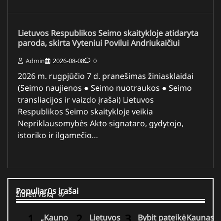
Lietuvos Respublikos Seimo skaitykloje atidaryta
paroda, skirta Vyteniui Povilui Andriukaičiui
Admin
2026-08-08
0
2026 m. rugpjūčio 7 d. pranešimas žiniasklaidai
(Seimo naujienos ● Seimo nuotraukos ● Seimo
transliacijos ir vaizdo įrašai) Lietuvos
Respublikos Seimo skaitykloje veikia
Nepriklausomybės Akto signataro, gydytojo,
istoriko ir ilgamečio…
Populiarūs įrašai
Žiūrėti viską
„Kauno
Lietuvos
Bybit pateikė
Kaunas