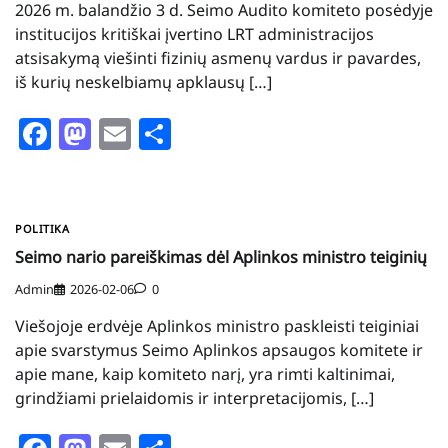
2026 m. balandžio 3 d. Seimo Audito komiteto posėdyje
institucijos kritiškai įvertino LRT administracijos
atsisakymą viešinti fizinių asmenų vardus ir pavardes,
iš kurių neskelbiamų apklausų […]
Facebook
Mastodon
Email
Share
POLITIKA
Seimo nario pareiškimas dėl Aplinkos ministro teiginių
Admin
2026-02-06
0
Viešojoje erdvėje Aplinkos ministro paskleisti teiginiai
apie svarstymus Seimo Aplinkos apsaugos komitete ir
apie mane, kaip komiteto narį, yra rimti kaltinimai,
grindžiami prielaidomis ir interpretacijomis, […]