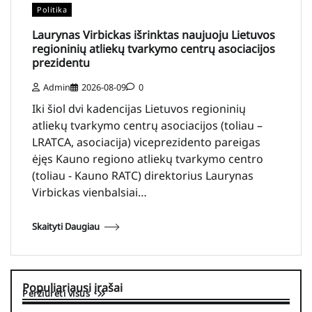
Politika
Laurynas Virbickas išrinktas naujuoju Lietuvos
regioninių atliekų tvarkymo centrų asociacijos
prezidentu
Admin
2026-08-09
0
Iki šiol dvi kadencijas Lietuvos regioninių
atliekų tvarkymo centrų asociacijos (toliau –
LRATCA, asociacija) viceprezidento pareigas
ėjęs Kauno regiono atliekų tvarkymo centro
(toliau - Kauno RATC) direktorius Laurynas
Virbickas vienbalsiai…
Skaityti Daugiau
Populiariausi įrašai
Peržiūrėti visus