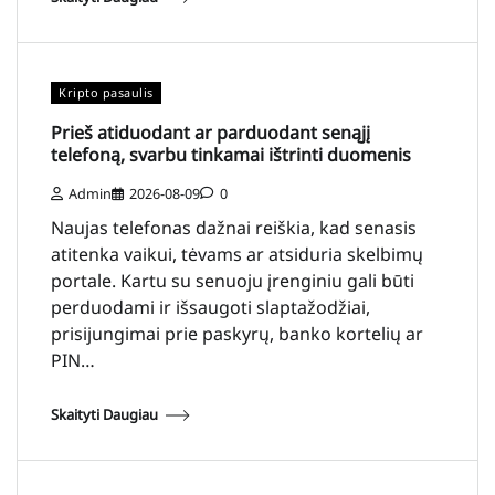
Kripto pasaulis
Prieš atiduodant ar parduodant senąjį
telefoną, svarbu tinkamai ištrinti duomenis
Admin
2026-08-09
0
Naujas telefonas dažnai reiškia, kad senasis
atitenka vaikui, tėvams ar atsiduria skelbimų
portale. Kartu su senuoju įrenginiu gali būti
perduodami ir išsaugoti slaptažodžiai,
prisijungimai prie paskyrų, banko kortelių ar
PIN…
Skaityti Daugiau