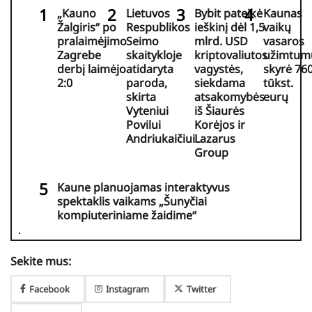
„Kauno
Lietuvos
Bybit pateikė
Kaunas
Žalgiris“ po
Respublikos
ieškinį dėl 1,5
vaikų
pralaimėjimo
Seimo
mlrd. USD
vasaros
Zagrebe
skaitykloje
kriptovaliutos
užimtum
derbį laimėjo
atidaryta
vagystės,
skyrė 76
2:0
paroda,
siekdama
tūkst.
skirta
atsakomybės
eurų
Vyteniui
iš Šiaurės
Povilui
Korėjos ir
Andriukaičiui
Lazarus
Group
Kaune planuojamas interaktyvus
spektaklis vaikams „Šunyčiai
kompiuteriniame žaidime“
Sekite mus:
Facebook
Instagram
Twitter