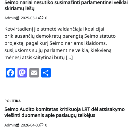
Seimo nariai nesutiko susimažinti parlamentinei veiklai
skiriamų lėšų
Admin
2025-03-14
0
Ketvirtadienį jie atmetė valdančiajai koalicijai
priklausančių demokratų parengtą Seimo statuto
projektą, pagal kurį Seimo nariams išlaidoms,
susijusioms su jų parlamentine veikla, kiekvieną
mėnesį atsiskaitytinai būtų […]
Facebook
Mastodon
Email
Share
POLITIKA
Seimo Audito komitetas kritikuoja LRT dėl atsisakymo
viešinti duomenis apie paslaugų teikėjus
Admin
2026-04-03
0