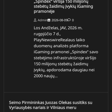
„Spindex“ viršija 150 milijonų
stebėtų žaidimų įvykių iGaming
pramonėje
Admin
2026-08-09
0
Los Andželas, JAV, 2026 m.
rugpjūčio 7 d.,
PlayNewswireRealaus laiko
duomenų analizės platforma
iGaming pramonei „Spindex“ savo
stebėjimo infrastruktūroje viršijo
150 milijonų stebėtų žaidimų
įvykių, apdorodama daugiau nei
2000 naujų…
Seimo Pirmininkas Juozas Olekas susitiks su
Vyriausybės nariais ir Vilniaus meru