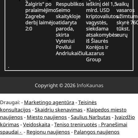
Žalgiris“ po
Respublikos
ieškinį dėl 1,5
vaikų
pralaimėjimo
Seimo
mlrd. USD
vasaros
Zagrebe
skaitykloje
kriptovaliutos
užimtum
derbį laimėjo
atidaryta
vagystės,
skyrė 76
2:0
paroda,
siekdama
tūkst.
skirta
atsakomybės
eurų
Vyteniui
iš Šiaurės
Povilui
Korėjos ir
Andriukaičiui
Lazarus
Group
Copyright © 2026
InfoKaunas
Draugai: -
Marketingo agentūra
-
Teisinės
konsultacijos
-
Skaidrių skenavimas
-
Klaipedos miesto
naujienos
-
Miesto naujienos
-
Saulius Narbutas
-
Įvaizdžio
kūrimas
-
Veidoskaita
-
Teniso treniruotės
- Pranešimai
spaudai -
-
Regionų naujienos
-
Palangos naujienos