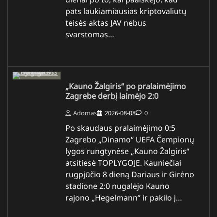
pats laukiamiausias kriptovaliutų
teisės aktas JAV nebus
svarstomas…
„Kauno Žalgiris“ po pralaimėjimo
Zagrebe derbį laimėjo 2:0
Adomas
2026-08-08
0
Po skaudaus pralaimėjimo 0:5
Zagrebo „Dinamo“ UEFA Čempionų
lygos rungtynėse „Kauno Žalgiris“
atsitiesė TOPLYGOJE. Kauniečiai
rugpjūčio 8 dieną Dariaus ir Girėno
stadione 2:0 nugalėjo Kauno
rajono „Hegelmann“ ir pakilo į…