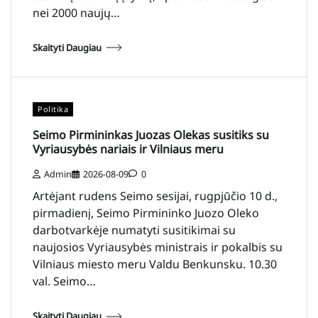
nei 2000 naujų…
Skaityti Daugiau
Politika
Seimo Pirmininkas Juozas Olekas susitiks su
Vyriausybės nariais ir Vilniaus meru
Admin
2026-08-09
0
Artėjant rudens Seimo sesijai, rugpjūčio 10 d.,
pirmadienį, Seimo Pirmininko Juozo Oleko
darbotvarkėje numatyti susitikimai su
naujosios Vyriausybės ministrais ir pokalbis su
Vilniaus miesto meru Valdu Benkunsku. 10.30
val. Seimo…
Skaityti Daugiau