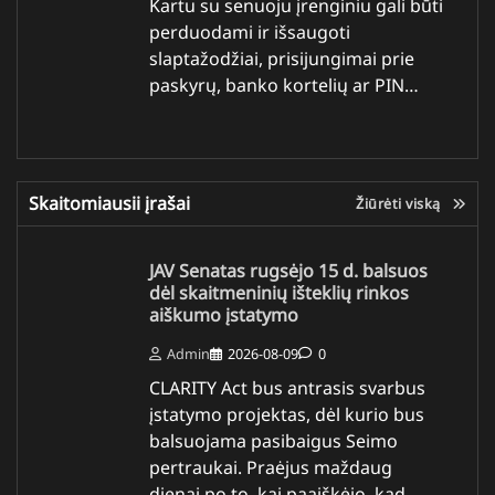
Kartu su senuoju įrenginiu gali būti
perduodami ir išsaugoti
slaptažodžiai, prisijungimai prie
paskyrų, banko kortelių ar PIN…
Skaitomiausii įrašai
Žiūrėti viską
JAV Senatas rugsėjo 15 d. balsuos
dėl skaitmeninių išteklių rinkos
aiškumo įstatymo
Admin
2026-08-09
0
CLARITY Act bus antrasis svarbus
įstatymo projektas, dėl kurio bus
balsuojama pasibaigus Seimo
pertraukai. Praėjus maždaug
dienai po to, kai paaiškėjo, kad