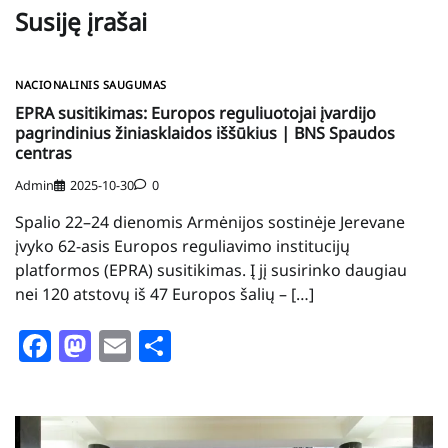
Susiję įrašai
NACIONALINIS SAUGUMAS
EPRA susitikimas: Europos reguliuotojai įvardijo
pagrindinius žiniasklaidos iššūkius | BNS Spaudos
centras
Admin
2025-10-30
0
Spalio 22–24 dienomis Armėnijos sostinėje Jerevane
įvyko 62-asis Europos reguliavimo institucijų
platformos (EPRA) susitikimas. Į jį susirinko daugiau
nei 120 atstovų iš 47 Europos šalių – […]
Facebook
Mastodon
Email
Share