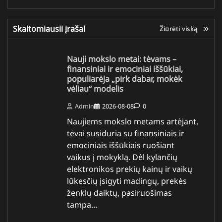
Skaitomiausii įrašai
Žiūrėti viską
Nauji mokslo metai: tėvams –
finansiniai ir emociniai iššūkiai,
populiarėja „pirk dabar, mokėk
vėliau“ modelis
Admin
2026-08-08
0
Naujiems mokslo metams artėjant,
tėvai susiduria su finansiniais ir
emociniais iššūkiais ruošiant
vaikus į mokyklą. Dėl kylančių
elektronikos prekių kainų ir vaikų
lūkesčių įsigyti madingų, prekės
ženklų daiktų, pasiruošimas
tampa…