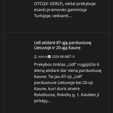
OTCQX: GERLF), viešai prekyboje
esanti pramonės gamintoja
Turkijoje, veikianti…
Lidl atidarė 87-ąją parduotuvę
Lietuvoje ir 20-ąją Kaune
Admin
2026-08-08
0
Prekybos tinklas „Lidl“ rugpjūčio 6
dieną atidarė dar vieną parduotuvę
Kaune. Tai jau 87-oji „Lidl“
parduotuvė Lietuvoje bei 20-oji
Kaune, kuri duris atvėrė
Rokeliuose, Rokelių g. 1. Kasdien ji
pirkėjų…