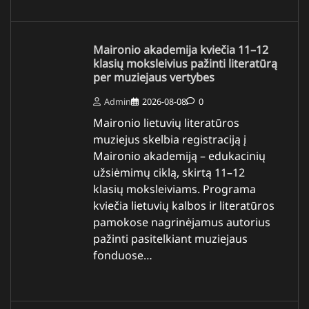
Maironio akademija kviečia 11–12
klasių moksleivius pažinti literatūrą
per muziejaus vertybes
Admin
2026-08-08
0
Maironio lietuvių literatūros
muziejus skelbia registraciją į
Maironio akademiją – edukacinių
užsiėmimų ciklą, skirtą 11–12
klasių moksleiviams. Programa
kviečia lietuvių kalbos ir literatūros
pamokose nagrinėjamus autorius
pažinti pasitelkiant muziejaus
fonduose…