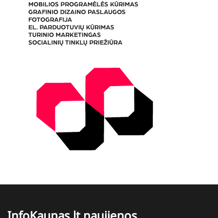
InfoKaunas.lt naujienos