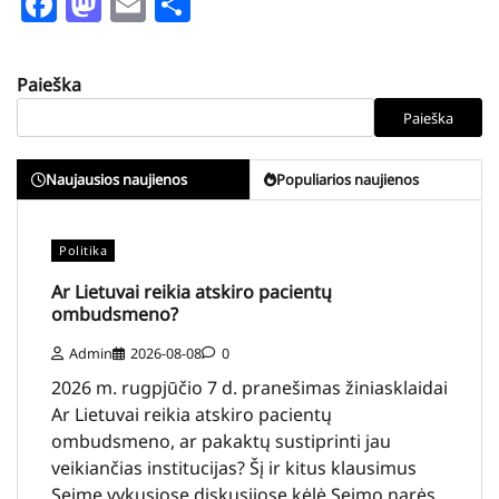
Facebook
Mastodon
Email
Share
Paieška
Paieška
Naujausios naujienos
Populiarios naujienos
Politika
Ar Lietuvai reikia atskiro pacientų
ombudsmeno?
Admin
2026-08-08
0
2026 m. rugpjūčio 7 d. pranešimas žiniasklaidai
Ar Lietuvai reikia atskiro pacientų
ombudsmeno, ar pakaktų sustiprinti jau
veikiančias institucijas? Šį ir kitus klausimus
Seime vykusiose diskusijose kėlė Seimo narės