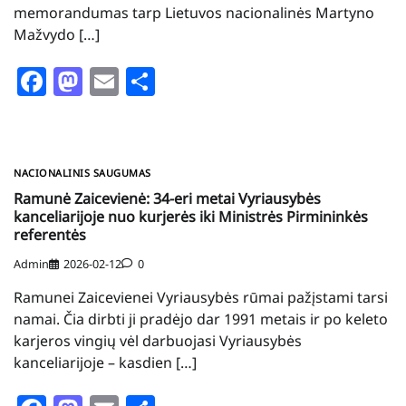
memorandumas tarp Lietuvos nacionalinės Martyno
Mažvydo […]
Facebook
Mastodon
Email
Share
NACIONALINIS SAUGUMAS
Ramunė Zaicevienė: 34-eri metai Vyriausybės
kanceliarijoje nuo kurjerės iki Ministrės Pirmininkės
referentės
Admin
2026-02-12
0
Ramunei Zaicevienei Vyriausybės rūmai pažįstami tarsi
namai. Čia dirbti ji pradėjo dar 1991 metais ir po keleto
karjeros vingių vėl darbuojasi Vyriausybės
kanceliarijoje – kasdien […]