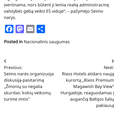
įvertinama, nors būtent ji lemia realią administracinę
valstybės gebą veikti ES viduje“, – pažymėjo Seimo
narys.
Facebook
Mastodon
Email
Share
Posted in
Nacionalinis saugumas
Navigacija
Previous:
Next:
tarp
Seimo narės organizuoja
Rixos Hotels atidaro naują
įrašų
diskusiją-pasitarimą
kurortą „Rixos Premium
„Žmonių su negalia
Magawish Bay View“
skurdas: kokių veiksmų
Hurgadoje, reaguodamas į
turime imtis“
augančią Baltijos šalių
paklausą