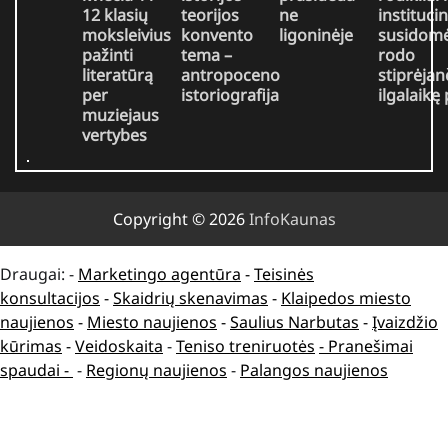
12 klasių
teorijos
ne
institucin
moksleivius
konvento
ligoninėje
susidomė
pažinti
tema –
rodo
literatūrą
antropoceno
stiprėjan
per
istoriografija
ilgalaikę
muziejaus
vertybes
Copyright © 2026
InfoKaunas
Draugai: -
Marketingo agentūra
-
Teisinės
konsultacijos
-
Skaidrių skenavimas
-
Klaipedos miesto
naujienos
-
Miesto naujienos
-
Saulius Narbutas
-
Įvaizdžio
kūrimas
-
Veidoskaita
-
Teniso treniruotės
- Pranešimai
spaudai -
-
Regionų naujienos
-
Palangos naujienos