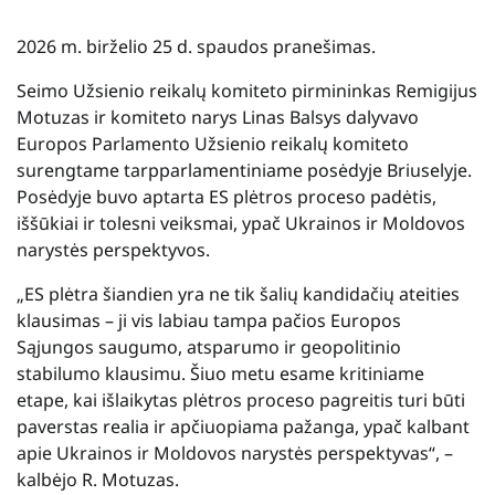
2026 m. birželio 25 d. spaudos pranešimas.
Seimo Užsienio reikalų komiteto pirmininkas Remigijus
Motuzas ir komiteto narys Linas Balsys dalyvavo
Europos Parlamento Užsienio reikalų komiteto
surengtame tarpparlamentiniame posėdyje Briuselyje.
Posėdyje buvo aptarta ES plėtros proceso padėtis,
iššūkiai ir tolesni veiksmai, ypač Ukrainos ir Moldovos
narystės perspektyvos.
„ES plėtra šiandien yra ne tik šalių kandidačių ateities
klausimas – ji vis labiau tampa pačios Europos
Sąjungos saugumo, atsparumo ir geopolitinio
stabilumo klausimu. Šiuo metu esame kritiniame
etape, kai išlaikytas plėtros proceso pagreitis turi būti
paverstas realia ir apčiuopiama pažanga, ypač kalbant
apie Ukrainos ir Moldovos narystės perspektyvas“, –
kalbėjo R. Motuzas.