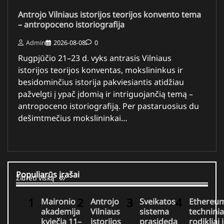
Antrojo Vilniaus istorijos teorijos konvento tema
– antropoceno istoriografija
Admin
2026-08-08
0
Rugpjūčio 21–23 d. vyks antrasis Vilniaus
istorijos teorijos konventas, mokslininkus ir
besidominčius istorija pakviesiantis atidžiau
pažvelgti į ypač įdomią ir intriguojančią temą –
antropoceno istoriografiją. Per pastaruosius du
dešimtmečius mokslininkai…
Populiarūs įrašai
Žiūrėti viską
Maironio
Antrojo
Sveikatos
Ethereu
akademija
Vilniaus
sistema
techninia
kviečia 11–
istorijos
prasideda
rodikliai i