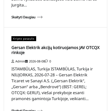
Jurgita…
Skaityti Daugiau
Kripto pasaulis
Gersan Elektrik akcijų kotiruojamos JAV OTCQX
rinkoje
Admin
2026-08-08
0
ISTAMBŪLAS, Turkija ISTAMBŪLAS, Turkija ir
NIUJORKAS, 2026-07-28 – Gersan Elektrik
Ticaret ve Sanayi A.S. („Gersan Elektrik“,
„Gersan“ arba „Bendrovė“) (BIST: GEREL;
OTCQX: GERLF), viešai prekyboje esanti
pramonės gamintoja Turkijoje, veikianti…
Skaityti Daugiau