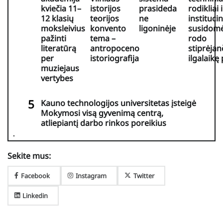
kviečia 11–
istorijos
prasideda
rodikliai i
12 klasių
teorijos
ne
institucin
moksleivius
konvento
ligoninėje
susidomė
pažinti
tema –
rodo
literatūrą
antropoceno
stiprėjan
per
istoriografija
ilgalaikę
muziejaus
vertybes
Kauno technologijos universitetas įsteigė
Mokymosi visą gyvenimą centrą,
atliepiantį darbo rinkos poreikius
Sekite mus:
Facebook
Instagram
Twitter
Linkedin