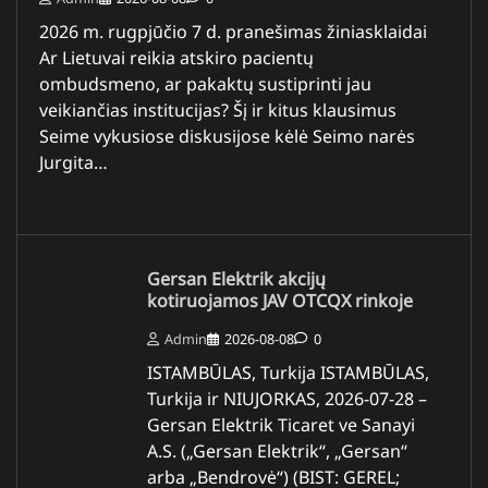
2026 m. rugpjūčio 7 d. pranešimas žiniasklaidai
Ar Lietuvai reikia atskiro pacientų
ombudsmeno, ar pakaktų sustiprinti jau
veikiančias institucijas? Šį ir kitus klausimus
Seime vykusiose diskusijose kėlė Seimo narės
Jurgita…
Gersan Elektrik akcijų
kotiruojamos JAV OTCQX rinkoje
Admin
2026-08-08
0
ISTAMBŪLAS, Turkija ISTAMBŪLAS,
Turkija ir NIUJORKAS, 2026-07-28 –
Gersan Elektrik Ticaret ve Sanayi
A.S. („Gersan Elektrik“, „Gersan“
arba „Bendrovė“) (BIST: GEREL;