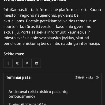
InfoKaunas.lt – tai informacinė platforma, skirta Kauno
miesto ir regiono naujienoms, įvykiams bei
aktualijoms. Portale pateikiamos įvairios temos: nuo
sporto ir kultūros iki verslo ir kasdienio gyvenimo
aktualijų. Portalas siekia informuoti kauniečius ir
miesto svečius apie svarbiausius įvykius, skatinti
bendruomeniškumą bei dalintis naudinga informacija.
Sekite mus:
Facebook
Instagram
Twitter
Linkedin
Teminiai įrašai
Žiūrėti viską
Ar Lietuvai reikia atskiro pacientų
ombudsmeno?
Admin
2026-08-08
0