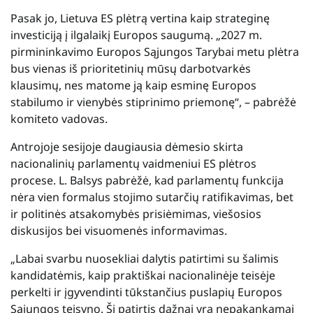
Pasak jo, Lietuva ES plėtrą vertina kaip strateginę
investiciją į ilgalaikį Europos saugumą. „2027 m.
pirmininkavimo Europos Sąjungos Tarybai metu plėtra
bus vienas iš prioritetinių mūsų darbotvarkės
klausimų, nes matome ją kaip esminę Europos
stabilumo ir vienybės stiprinimo priemonę“, – pabrėžė
komiteto vadovas.
Antrojoje sesijoje daugiausia dėmesio skirta
nacionalinių parlamentų vaidmeniui ES plėtros
procese. L. Balsys pabrėžė, kad parlamentų funkcija
nėra vien formalus stojimo sutarčių ratifikavimas, bet
ir politinės atsakomybės prisiėmimas, viešosios
diskusijos bei visuomenės informavimas.
„Labai svarbu nuosekliai dalytis patirtimi su šalimis
kandidatėmis, kaip praktiškai nacionalinėje teisėje
perkelti ir įgyvendinti tūkstančius puslapių Europos
Sąjungos teisyno. Ši patirtis dažnai yra nepakankamai