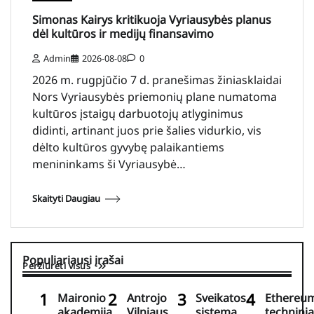
Simonas Kairys kritikuoja Vyriausybės planus
dėl kultūros ir medijų finansavimo
Admin
2026-08-08
0
2026 m. rugpjūčio 7 d. pranešimas žiniasklaidai
Nors Vyriausybės priemonių plane numatoma
kultūros įstaigų darbuotojų atlyginimus
didinti, artinant juos prie šalies vidurkio, vis
dėlto kultūros gyvybę palaikantiems
menininkams ši Vyriausybė…
Skaityti Daugiau
Populiariausi įrašai
Peržiūrėti visus
Maironio
Antrojo
Sveikatos
Ethereu
akademija
Vilniaus
sistema
techninia