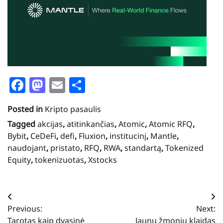
Facebook
Mastodon
Email
Share
Posted in
Kripto pasaulis
Tagged
akcijas
,
atitinkančias
,
Atomic
,
Atomic RFQ
,
Bybit
,
CeDeFi
,
defi
,
Fluxion
,
institucinį
,
Mantle
,
naudojant
,
pristato
,
RFQ
,
RWA
,
standartą
,
Tokenized
Equity
,
tokenizuotas
,
Xstocks
Navigacija
Previous:
Next:
tarp
Tarotas kaip dvasinė
Jaunų žmonių klaidas