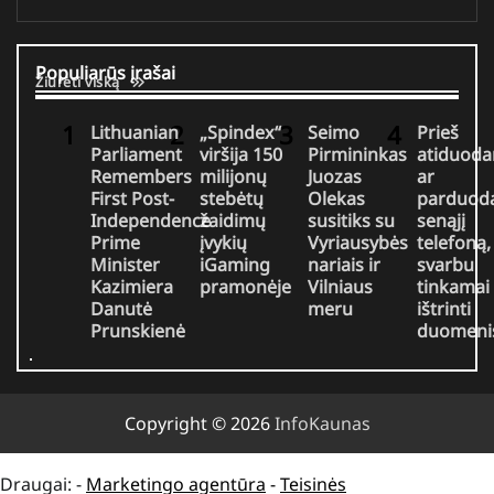
Populiarūs įrašai
Žiūrėti viską
Lithuanian
„Spindex“
Seimo
Prieš
Parliament
viršija 150
Pirmininkas
atiduoda
Remembers
milijonų
Juozas
ar
First Post-
stebėtų
Olekas
parduod
Independence
žaidimų
susitiks su
senąjį
Prime
įvykių
Vyriausybės
telefoną,
Minister
iGaming
nariais ir
svarbu
Kazimiera
pramonėje
Vilniaus
tinkamai
Danutė
meru
ištrinti
Prunskienė
duomeni
Copyright © 2026
InfoKaunas
Draugai: -
Marketingo agentūra
-
Teisinės