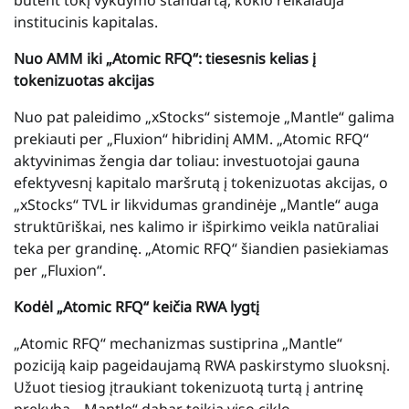
institucinis kapitalas.
Nuo AMM iki „Atomic RFQ“: tiesesnis kelias į
tokenizuotas akcijas
Nuo pat paleidimo „xStocks“ sistemoje „Mantle“ galima
prekiauti per „Fluxion“ hibridinį AMM. „Atomic RFQ“
aktyvinimas žengia dar toliau: investuotojai gauna
efektyvesnį kapitalo maršrutą į tokenizuotas akcijas, o
„xStocks“ TVL ir likvidumas grandinėje „Mantle“ auga
struktūriškai, nes kalimo ir išpirkimo veikla natūraliai
teka per grandinę. „Atomic RFQ“ šiandien pasiekiamas
per „Fluxion“.
Kodėl „Atomic RFQ“ keičia RWA lygtį
„Atomic RFQ“ mechanizmas sustiprina „Mantle“
poziciją kaip pageidaujamą RWA paskirstymo sluoksnį.
Užuot tiesiog įtraukiant tokenizuotą turtą į antrinę
prekybą, „Mantle“ dabar teikia viso ciklo