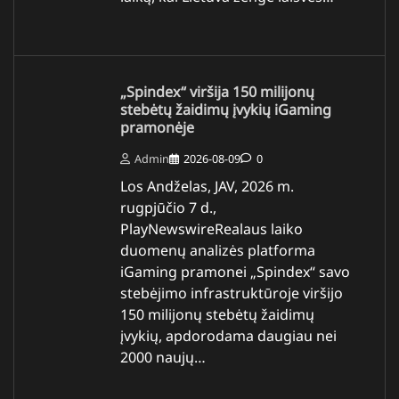
„Spindex“ viršija 150 milijonų
stebėtų žaidimų įvykių iGaming
pramonėje
Admin
2026-08-09
0
Los Andželas, JAV, 2026 m.
rugpjūčio 7 d.,
PlayNewswireRealaus laiko
duomenų analizės platforma
iGaming pramonei „Spindex“ savo
stebėjimo infrastruktūroje viršijo
150 milijonų stebėtų žaidimų
įvykių, apdorodama daugiau nei
2000 naujų…