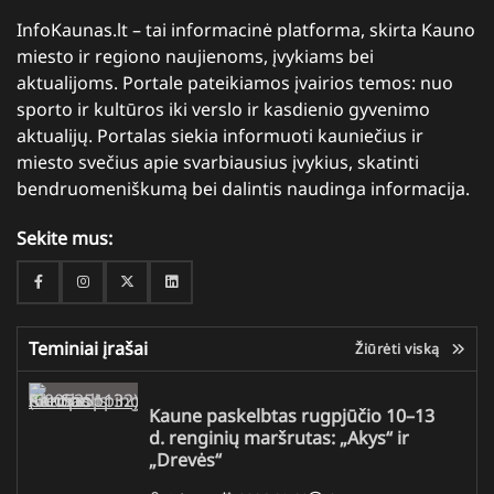
InfoKaunas.lt – tai informacinė platforma, skirta Kauno
miesto ir regiono naujienoms, įvykiams bei
aktualijoms. Portale pateikiamos įvairios temos: nuo
sporto ir kultūros iki verslo ir kasdienio gyvenimo
aktualijų. Portalas siekia informuoti kauniečius ir
miesto svečius apie svarbiausius įvykius, skatinti
bendruomeniškumą bei dalintis naudinga informacija.
Sekite mus:
Facebook
Instagram
Twitter
Linkedin
Teminiai įrašai
Žiūrėti viską
Kaune paskelbtas rugpjūčio 10–13
d. renginių maršrutas: „Akys“ ir
„Drevės“