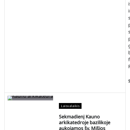
Laisvalaikis
Sekmadienį Kauno
arkikatedroje bazilikoje
aukojamos šv. Mišios