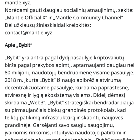
mantle.xyz.
Norėdami gauti daugiau socialinių atnaujinimų, sekite:
„Mantle Official X“ ir „Mantle Community Channel“
Dėl užklausų žiniasklaidai kreipkitės:
contact@mantle.xyz
Apie „Bybit“
„Bybit“ yra antra pagal dydį pasaulyje kriptovaliutų
birža pagal prekybos apimtį, aptarnaujanti daugiau nei
80 milijonų naudotojų bendruomenę visame pasaulyje.
2018 m. įkurta „Bybit“ iš naujo apibrėžia atvirumą
decentralizuotame pasaulyje, kurdama paprastesnę,
atviresnę ir lygią ekosistemą visiems. Didelį dėmesį
skirdama „Web3“, „Bybit“ strategiškai bendradarbiauja
su pirmaujančiais blokų grandinės protokolais, kad
teiktų patikimą infrastruktūrą ir skatintų naujoves
grandinėje. Garsėjanti savo saugiu saugojimu,
įvairiomis rinkomis, intuityvia naudotojo patirtimi ir
pažangiais blokų grandinės įrankiais, „Bybit“ panaikina