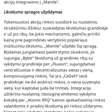
akcijų integravimo į „Mantle“.
Likvidumo spragos užpildymas
Tokenizuotos akcijų rinkos susidūrė su nuolatiniu
struktūriniu iššūkiu: suskaidytas likvidumas grandinėje
ir už jos ribų, be jokio mechanizmo, galinčio pririšti
kainą prie pagrindinės vertybinio popieriaus
instituciniu tikslumu. „Mantle“ užpildo šią spragą.
Būdamas jungiamasis paskirstymo sluoksnis, jis
sujungia „Bybit“ likvidumą už grandinės ribų su
vykdymu grandinėje per „Fluxion“, sujungdamas
centralizuotas ir decentralizuotas vietas į vieną,
komponuojamą rinkinį. Tai yra „CeDeFi“ tezė
praktikoje: ne dvi atskiros rinkos, o viena suvienyta
vieta, kur kapitalas juda be trinties. Integracija
užtikrina nuolatinę, tiesioginę emitento vykdymo
kokybę per „Atomic RFQ“ kainos apskaičiavimą rinkos
valandomis ir pradinį likvidumą po rinkos uždarymo,
būtent tokį vykdymo standartą, kokio reikalauja