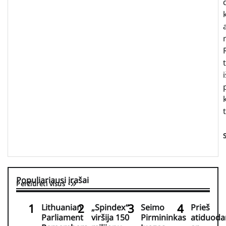
Populiariausi įrašai
Peržiūrėti visus
Lithuanian
„Spindex“
Seimo
Prieš
Parliament
viršija 150
Pirmininkas
atiduoda