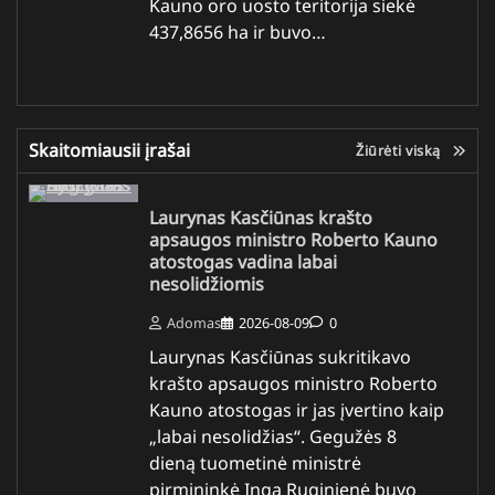
Kauno oro uosto teritorija siekė
437,8656 ha ir buvo…
Skaitomiausii įrašai
Žiūrėti viską
Laurynas Kasčiūnas krašto
apsaugos ministro Roberto Kauno
atostogas vadina labai
nesolidžiomis
Adomas
2026-08-09
0
Laurynas Kasčiūnas sukritikavo
krašto apsaugos ministro Roberto
Kauno atostogas ir jas įvertino kaip
„labai nesolidžias“. Gegužės 8
dieną tuometinė ministrė
pirmininkė Inga Ruginienė buvo