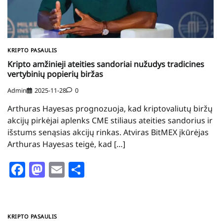
KRIPTO PASAULIS
Kripto amžinieji ateities sandoriai nužudys tradicines
vertybinių popierių biržas
Admin
2025-11-28
0
Arthuras Hayesas prognozuoja, kad kriptovaliutų biržų
akcijų pirkėjai aplenks CME stiliaus ateities sandorius ir
išstums senąsias akcijų rinkas. Atviras BitMEX įkūrėjas
Arthuras Hayesas teigė, kad […]
Facebook
Mastodon
Email
Share
KRIPTO PASAULIS