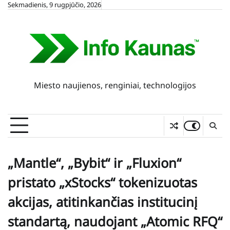
Skip
Sekmadienis, 9 rugpjūčio, 2026
to
content
Miesto naujienos, renginiai, technologijos
„Mantle“, „Bybit“ ir „Fluxion“
pristato „xStocks“ tokenizuotas
akcijas, atitinkančias institucinį
standartą, naudojant „Atomic RFQ“