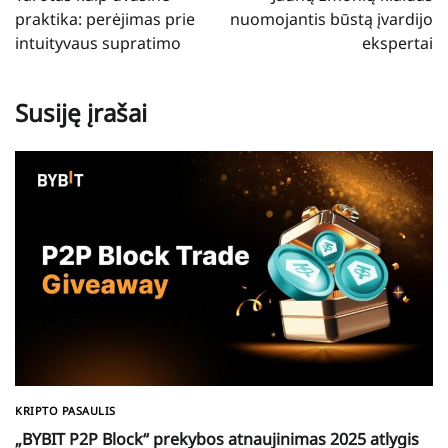
įrašų
praktika: perėjimas prie
nuomojantis būstą įvardijo
intuityvaus supratimo
ekspertai
Susiję įrašai
KRIPTO PASAULIS
„BYBIT P2P Block“ prekybos atnaujinimas 2025 atlygis