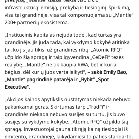
infrastruktūrą: emisiją, prekybą ir tiesioginį išpirkimą,
visa tai grandinėje, visa tai komponuojama su „Mantle“
200+ partnerių ekosistema.
„Institucinis kapitalas nejuda todėl, kad turtas yra
grandinėje. Jis juda tada, kai vykdymo kokybė atitinka
tai, ko jis jau tikisi už grandinės ribų. „Atomic RFQ“
užpildo šią spragą ir taip įgyvendina „CeDeFi“ tezės
realybę. „Mantle“ ne tik kaupia RWA, bet ir kuria
bėgius, dėl kurių juos verta laikyti“, –
sakė Emily Bao,
„Mantle“ pagrindinė patarėja ir „Bybit“ „Spot
Executive“.
„Akcijos kainos apytikslis nustatymas niekada nebuvo
pakankamai geras. Skirtumas tarp „TradFi“ ir
grandinės niekada nebuvo susijęs su turtu, jis buvo
susijęs su vykdymo kokybe. „Atomic RFQ“ užpildo šią
spragą. Investuotojai gauna tikrąją kainą tiesiogiai iš
emitento, grandinėje, laikydamiesi to paties standarto,