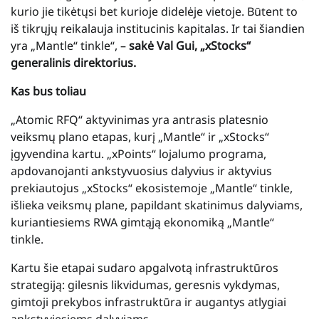
kurio jie tikėtųsi bet kurioje didelėje vietoje. Būtent to
iš tikrųjų reikalauja institucinis kapitalas. Ir tai šiandien
yra „Mantle“ tinkle“, –
sakė Val Gui, „xStocks“
generalinis direktorius.
Kas bus toliau
„Atomic RFQ“ aktyvinimas yra antrasis platesnio
veiksmų plano etapas, kurį „Mantle“ ir „xStocks“
įgyvendina kartu. „xPoints“ lojalumo programa,
apdovanojanti ankstyvuosius dalyvius ir aktyvius
prekiautojus „xStocks“ ekosistemoje „Mantle“ tinkle,
išlieka veiksmų plane, papildant skatinimus dalyviams,
kuriantiesiems RWA gimtąją ekonomiką „Mantle“
tinkle.
Kartu šie etapai sudaro apgalvotą infrastruktūros
strategiją: gilesnis likvidumas, geresnis vykdymas,
gimtoji prekybos infrastruktūra ir augantys atlygiai
ankstyviesiems dalyviams.