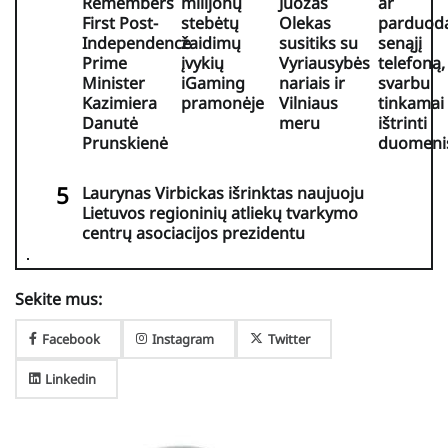
Remembers
milijonų
Juozas
ar
First Post-
stebėtų
Olekas
parduod
Independence
žaidimų
susitiks su
senąjį
Prime
įvykių
Vyriausybės
telefoną,
Minister
iGaming
nariais ir
svarbu
Kazimiera
pramonėje
Vilniaus
tinkamai
Danutė
meru
ištrinti
Prunskienė
duomeni
Laurynas Virbickas išrinktas naujuoju
Lietuvos regioninių atliekų tvarkymo
centrų asociacijos prezidentu
Sekite mus:
Facebook
Instagram
Twitter
Linkedin