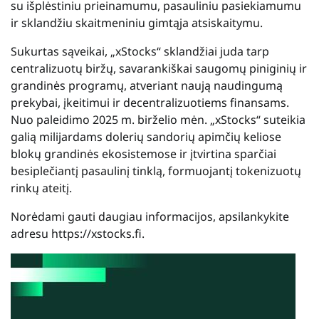
su išplėstiniu prieinamumu, pasauliniu pasiekiamumu
ir sklandžiu skaitmeniniu gimtąja atsiskaitymu.
Sukurtas sąveikai, „xStocks“ sklandžiai juda tarp
centralizuotų biržų, savarankiškai saugomų piniginių ir
grandinės programų, atveriant naują naudingumą
prekybai, įkeitimui ir decentralizuotiems finansams.
Nuo paleidimo 2025 m. birželio mėn. „xStocks“ suteikia
galią milijardams dolerių sandorių apimčių keliose
blokų grandinės ekosistemose ir įtvirtina sparčiai
besiplečiantį pasaulinį tinklą, formuojantį tokenizuotų
rinkų ateitį.
Norėdami gauti daugiau informacijos, apsilankykite
adresu https://xstocks.fi.