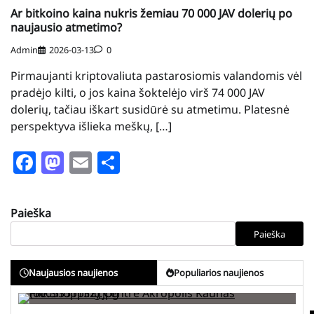
Ar bitkoino kaina nukris žemiau 70 000 JAV dolerių po
naujausio atmetimo?
Admin
2026-03-13
0
Pirmaujanti kriptovaliuta pastarosiomis valandomis vėl
pradėjo kilti, o jos kaina šoktelėjo virš 74 000 JAV
dolerių, tačiau iškart susidūrė su atmetimu. Platesnė
perspektyva išlieka meškų, […]
Facebook
Mastodon
Email
Share
Paieška
Paieška
Naujausios naujienos
Populiarios naujienos