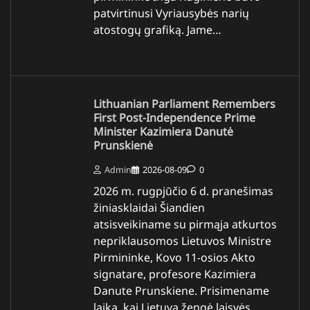
patvirtinusi Vyriausybės narių
atostogų grafiką. Jame…
Lithuanian Parliament Remembers
First Post-Independence Prime
Minister Kazimiera Danutė
Prunskienė
Admin
2026-08-09
0
2026 m. rugpjūčio 6 d. pranešimas
žiniasklaidai Šiandien
atsisveikiname su pirmąja atkurtos
nepriklausomos Lietuvos Ministre
Pirmininke, Kovo 11-osios Akto
signatare, profesore Kazimiera
Danute Prunskiene. Prisimename
laiką, kai Lietuva žengė laisvės…