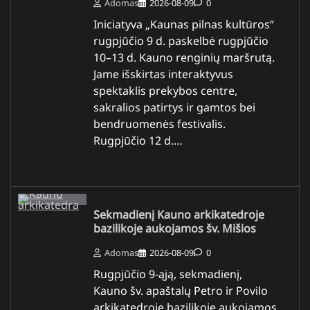
Adomas
2026-08-09
0
Iniciatyva „Kaunas pilnas kultūros“
rugpjūčio 9 d. paskelbė rugpjūčio
10–13 d. Kauno renginių maršrutą.
Jame išskirtas interaktyvus
spektaklis prekybos centre,
sakralios patirtys ir gamtos bei
bendruomenės festivalis.
Rugpjūčio 12 d.…
Sekmadienį Kauno arkikatedroje
bazilikoje aukojamos šv. Mišios
Adomas
2026-08-09
0
Rugpjūčio 9-ąją, sekmadienį,
Kauno šv. apaštalų Petro ir Povilo
arkikatedroje bazilikoje aukojamos