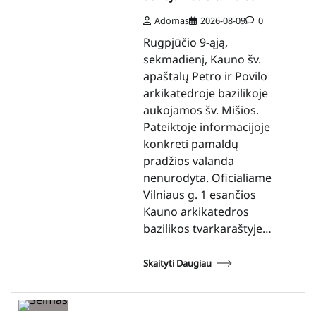
Adomas
2026-08-09
0
Rugpjūčio 9-ąją,
sekmadienį, Kauno šv.
apaštalų Petro ir Povilo
arkikatedroje bazilikoje
aukojamos šv. Mišios.
Pateiktoje informacijoje
konkreti pamaldų
pradžios valanda
nenurodyta. Oficialiame
Vilniaus g. 1 esančios
Kauno arkikatedros
bazilikos tvarkaraštyje…
Skaityti Daugiau