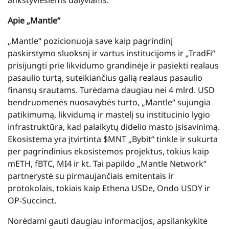
Apie „Mantle“
„Mantle“ pozicionuoja save kaip pagrindinį
paskirstymo sluoksnį ir vartus institucijoms ir „TradFi“
prisijungti prie likvidumo grandinėje ir pasiekti realaus
pasaulio turtą, suteikiančius galią realaus pasaulio
finansų srautams. Turėdama daugiau nei 4 mlrd. USD
bendruomenės nuosavybės turto, „Mantle“ sujungia
patikimumą, likvidumą ir mastelį su institucinio lygio
infrastruktūra, kad palaikytų didelio masto įsisavinimą.
Ekosistema yra įtvirtinta $MNT „Bybit“ tinkle ir sukurta
per pagrindinius ekosistemos projektus, tokius kaip
mETH, fBTC, MI4 ir kt. Tai papildo „Mantle Network“
partnerystė su pirmaujančiais emitentais ir
protokolais, tokiais kaip Ethena USDe, Ondo USDY ir
OP-Succinct.
Norėdami gauti daugiau informacijos, apsilankykite