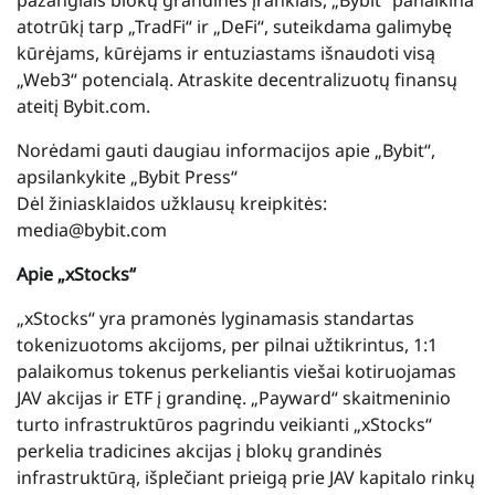
atotrūkį tarp „TradFi“ ir „DeFi“, suteikdama galimybę
kūrėjams, kūrėjams ir entuziastams išnaudoti visą
„Web3“ potencialą. Atraskite decentralizuotų finansų
ateitį Bybit.com.
Norėdami gauti daugiau informacijos apie „Bybit“,
apsilankykite „Bybit Press“
Dėl žiniasklaidos užklausų kreipkitės:
media@bybit.com
Apie „xStocks“
„xStocks“ yra pramonės lyginamasis standartas
tokenizuotoms akcijoms, per pilnai užtikrintus, 1:1
palaikomus tokenus perkeliantis viešai kotiruojamas
JAV akcijas ir ETF į grandinę. „Payward“ skaitmeninio
turto infrastruktūros pagrindu veikianti „xStocks“
perkelia tradicines akcijas į blokų grandinės
infrastruktūrą, išplečiant prieigą prie JAV kapitalo rinkų