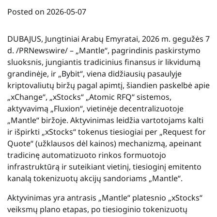
Posted on
2026-05-07
DUBAJUS, Jungtiniai Arabų Emyratai
,
2026 m. gegužės 7
d.
/PRNewswire/ – „Mantle“, pagrindinis paskirstymo
sluoksnis, jungiantis tradicinius finansus ir likvidumą
grandinėje, ir „Bybit“, viena didžiausių pasaulyje
kriptovaliutų biržų pagal apimtį, šiandien paskelbė apie
„xChange“, „xStocks“ „Atomic RFQ“ sistemos,
aktyvavimą „Fluxion“, vietinėje decentralizuotoje
„Mantle“ biržoje. Aktyvinimas leidžia vartotojams kalti
ir išpirkti „xStocks“ tokenus tiesiogiai per „Request for
Quote“ (užklausos dėl kainos) mechanizmą, apeinant
tradicinę automatizuoto rinkos formuotojo
infrastruktūrą ir suteikiant vietinį, tiesioginį emitento
kanalą tokenizuotų akcijų sandoriams „Mantle“.
Aktyvinimas yra antrasis „Mantle“ platesnio „xStocks“
veiksmų plano etapas, po tiesioginio tokenizuotų