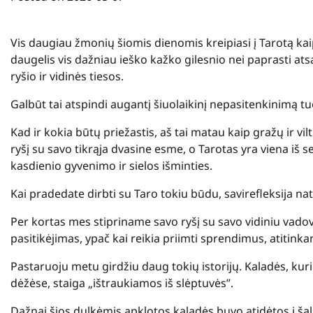
Vis daugiau žmonių šiomis dienomis kreipiasi į Tarotą kaip
daugelis vis dažniau ieško kažko gilesnio nei paprasti at
ryšio ir vidinės tiesos.
Galbūt tai atspindi augantį šiuolaikinį nepasitenkinimą tu
Kad ir kokia būtų priežastis, aš tai matau kaip gražų ir vi
ryšį su savo tikrąja dvasine esme, o Tarotas yra viena iš s
kasdienio gyvenimo ir sielos išminties.
Kai pradedate dirbti su Taro tokiu būdu, savirefleksija na
Per kortas mes stipriname savo ryšį su savo vidiniu vadovu 
pasitikėjimas, ypač kai reikia priimti sprendimus, atitinka
Pastaruoju metu girdžiu daug tokių istorijų. Kaladės, kur
dėžėse, staiga „ištraukiamos iš slėptuvės”.
Dažnai šios dulkėmis apklotos kaladės buvo atidėtos į šalį