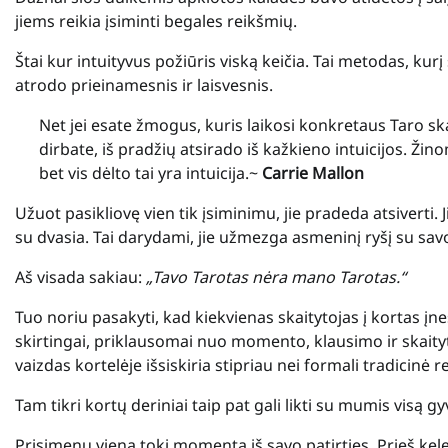
jiems reikia įsiminti begales reikšmių.
Štai kur intuityvus požiūris viską keičia. Tai metodas, kurį
atrodo prieinamesnis ir laisvesnis.
Net jei esate žmogus, kuris laikosi konkretaus Taro sk
dirbate, iš pradžių atsirado iš kažkieno intuicijos. Žin
bet vis dėlto tai yra intuicija.~
Carrie Mallon
Užuot pasikliovę vien tik įsiminimu, jie pradeda atsiverti. 
su dvasia. Tai darydami, jie užmezga asmeninį ryšį su savo 
Aš visada sakiau:
„Tavo Tarotas nėra mano Tarotas.“
Tuo noriu pasakyti, kad kiekvienas skaitytojas į kortas įneš
skirtingai, priklausomai nuo momento, klausimo ir skaity
vaizdas kortelėje išsiskiria stipriau nei formali tradicinė re
Tam tikri kortų deriniai taip pat gali likti su mumis visą g
Prisimenu vieną tokį momentą iš savo patirties. Prieš kel