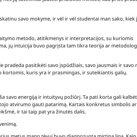
 skatinu savo mokyme, ir vėl ir vėl studentai man sako, kiek j
aitymo metodo, atitikmenys ir interpretacijos, su kuriomis
oma, jų intuicija buvo pagrįsta tam tikra teorija ar metodologi
Jie pradeda pasitikėti savo įspūdžiais, savo jausmais ir savo 
kortomis, kuris yra ir prasmingas, ir suteikiantis galių.
a savo energiją ir intuityvų požiūrį. Ta pati korta gali kalbėt
tojo atvirumo gauti patarimą. Kartais konkretus simbolis ar
ikšmė, ir tai taip pat yra žinutės dalis.
yvenimą.
erius metus mano tėvui buvo diagnozuota mirtina liga. Kaip 