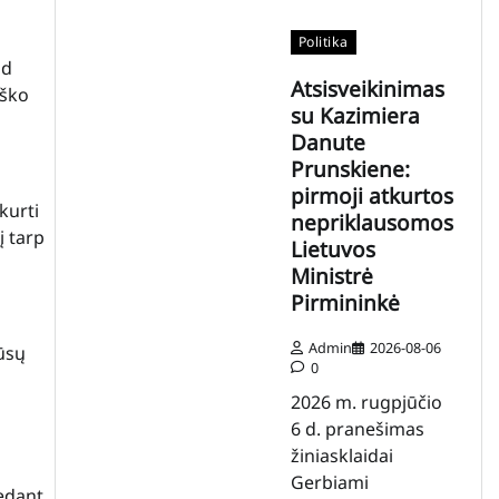
Politika
ad
Atsisveikinimas
iško
su Kazimiera
Danute
Prunskiene:
pirmoji atkurtos
kurti
nepriklausomos
į tarp
Lietuvos
Ministrė
Pirmininkė
Admin
2026-08-06
mūsų
0
2026 m. rugpjūčio
6 d. pranešimas
žiniasklaidai
Gerbiami
dedant