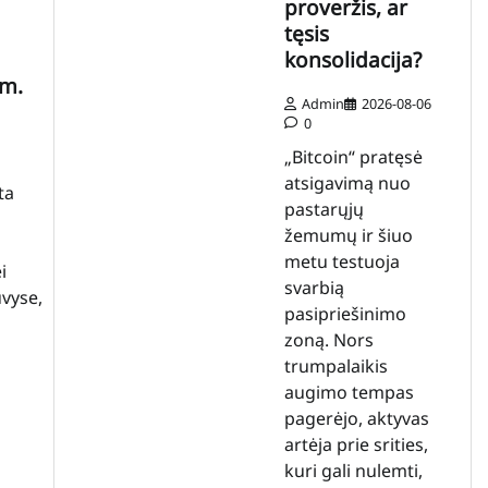
proveržis, ar
tęsis
konsolidacija?
 m.
Admin
2026-08-06
0
„Bitcoin“ pratęsė
atsigavimą nuo
ta
pastarųjų
žemumų ir šiuo
metu testuoja
i
svarbią
uvyse,
pasipriešinimo
zoną. Nors
trumpalaikis
augimo tempas
pagerėjo, aktyvas
artėja prie srities,
kuri gali nulemti,