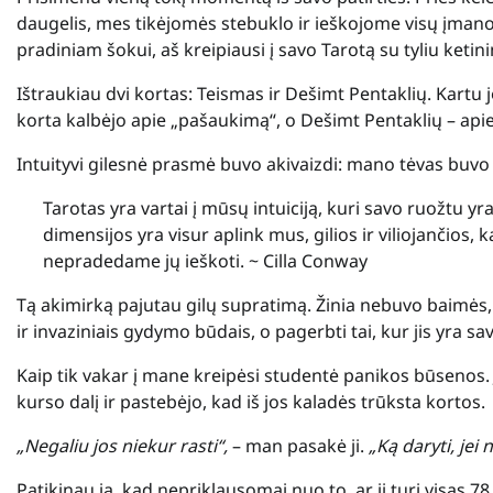
daugelis, mes tikėjomės stebuklo ir ieškojome visų įmanom
pradiniam šokui, aš kreipiausi į savo Tarotą su tyliu ketin
Ištraukiau dvi kortas: Teismas ir Dešimt Pentaklių. Kartu
korta kalbėjo apie „pašaukimą“, o Dešimt Pentaklių – apie
Intuityvi gilesnė prasmė buvo akivaizdi: mano tėvas buv
Tarotas yra vartai į mūsų intuiciją, kuri savo ruožtu y
dimensijos yra visur aplink mus, gilios ir viliojančios,
nepradedame jų ieškoti. ~ Cilla Conway
Tą akimirką pajutau gilų supratimą. Žinia nebuvo baimės, 
ir invaziniais gydymo būdais, o pagerbti tai, kur jis yra sav
Kaip tik vakar į mane kreipėsi studentė panikos būsenos. Ji
kurso dalį ir pastebėjo, kad iš jos kaladės trūksta kortos.
„Negaliu jos niekur rasti“,
– man pasakė ji.
„Ką daryti, jei
Patikinau ją, kad nepriklausomai nuo to, ar ji turi visas 78 ko