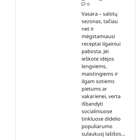
0
Vasara – salotų
sezonas, tačiau
net ir
mėgstamiausi
receptai ilgainiui
pabosta. Jei
ieškote idėjos
lengviems,
maistingiems ir
ilgam sotiems
pietums ar
vakarienei, verta
išbandyti
socialiniuose
tinkluose didelio
populiarumo
sulaukusį lašišos…