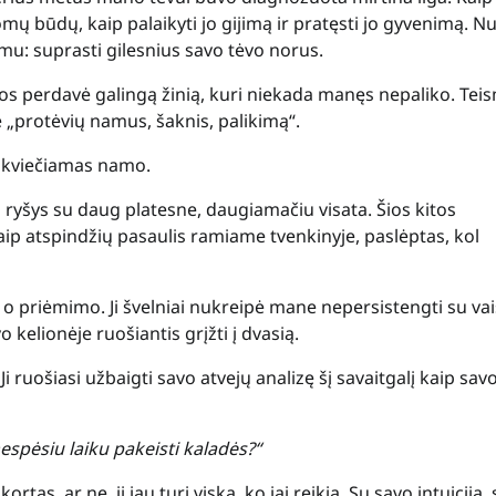
ų būdų, kaip palaikyti jo gijimą ir pratęsti jo gyvenimą. N
imu: suprasti gilesnius savo tėvo norus.
 jos perdavė galingą žinią, kuri niekada manęs nepaliko. Tei
 „protėvių namus, šaknis, palikimą“.
o kviečiamas namo.
ra ryšys su daug platesne, daugiamačiu visata. Šios kitos
 kaip atspindžių pasaulis ramiame tvenkinyje, paslėptas, kol
o priėmimo. Ji švelniai nukreipė mane nepersistengti su vai
o kelionėje ruošiantis grįžti į dvasią.
 ruošiasi užbaigti savo atvejų analizę šį savaitgalį kaip sav
 nespėsiu laiku pakeisti kaladės?“
rtas, ar ne, ji jau turi viską, ko jai reikia. Su savo intuicija,