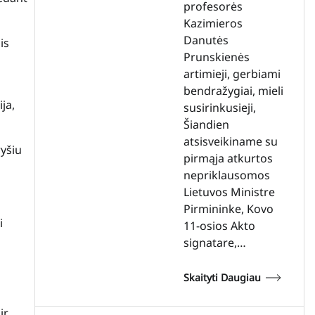
profesorės
Kazimieros
Danutės
is
Prunskienės
artimieji, gerbiami
bendražygiai, mieli
ja,
susirinkusieji,
Šiandien
atsisveikiname su
ryšiu
pirmąja atkurtos
nepriklausomos
Lietuvos Ministre
Pirmininke, Kovo
i
11-osios Akto
signatare,…
Skaityti Daugiau
ir