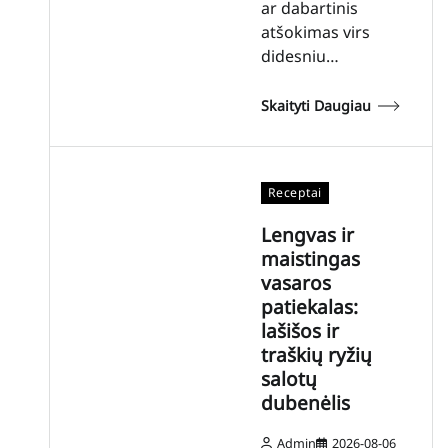
ar dabartinis
atšokimas virs
didesniu…
Skaityti Daugiau
Receptai
Lengvas ir
maistingas
vasaros
patiekalas:
lašišos ir
traškių ryžių
salotų
dubenėlis
Admin
2026-08-06