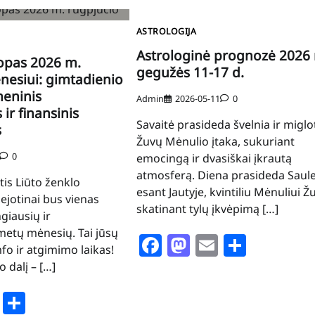
ASTROLOGIJA
Astrologinė prognozė 2026
opas 2026 m.
gegužės 11-17 d.
nesiui: gimtadienio
meninis
Admin
2026-05-11
0
ir finansinis
Savaitė prasideda švelnia ir miglo
s
Žuvų Mėnulio įtaka, sukuriant
0
emocingą ir dvasiškai įkrautą
atmosferą. Diena prasideda Saule
tis Liūto ženklo
esant Jautyje, kvintiliu Mėnuliui Ž
jotinai bus vienas
skatinant tylų įkvėpimą […]
ngiausių ir
 metų mėnesių. Tai jūsų
Facebook
Mastodon
Email
Share
fo ir atgimimo laikas!
 dalį – […]
book
stodon
Email
Share