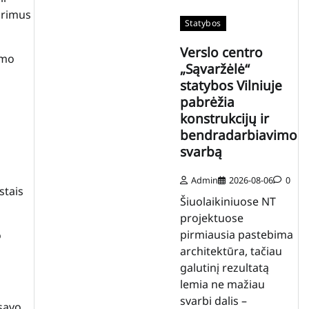
urimus
Statybos
Verslo centro
smo
„Sąvaržėlė“
statybos Vilniuje
pabrėžia
konstrukcijų ir
bendradarbiavimo
svarbą
Admin
2026-08-06
0
stais
Šiuolaikiniuose NT
projektuose
pirmiausia pastebima
o
architektūra, tačiau
galutinį rezultatą
lemia ne mažiau
svarbi dalis –
 savo