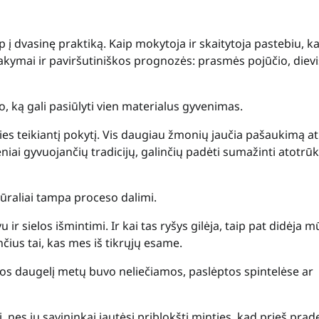
 į dvasinę praktiką. Kaip mokytoja ir skaitytoja pastebiu, k
sakymai ir paviršutiniškos prognozės: prasmės pojūčio, diev
o, ką gali pasiūlyti vien materialus gyvenimas.
lties teikiantį pokytį. Vis daugiau žmonių jaučia pašaukimą at
eniai gyvuojančių tradicijų, galinčių padėti sumažinti atotrūk
tūraliai tampa proceso dalimi.
ir sielos išmintimi. Ir kai tas ryšys gilėja, taip pat didėja 
nčius tai, kas mes iš tikrųjų esame.
ios daugelį metų buvo neliečiamos, paslėptos spintelėse ar
, nes jų savininkai jautėsi priblokšti minties, kad prieš pra