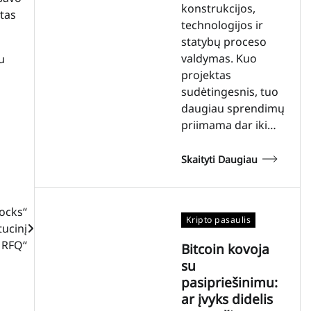
konstrukcijos,
otas
technologijos ir
statybų proceso
valdymas. Kuo
u
projektas
sudėtingesnis, tuo
daugiau sprendimų
priimama dar iki…
Skaityti Daugiau
tocks“
Kripto pasaulis
tucinį
 RFQ“
Bitcoin kovoja
su
pasipriešinimu:
ar įvyks didelis