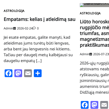
ASTROLOGIJA
ASTROLOGIJA
Empatams: kelias į atleidimą sau
Liūto horosk
rugpjūčio mė
Admin
2026-02-24
0
triumfas, as
Jei esate empatas, galite manyti, kad
magnetizmas 
atleidimas jums turėtų būti lengvas,
praktiškuma
arba bent jau lengvesnis nei kitiems.
Admin
2026-07-23
Tačiau per daugelį metų kalbėjausi su
daugeliu empatų […]
2026-ųjų rugpjū
atstovams neabe
Facebook
Mastodon
Email
Share
ryškiausių, gali
įsimintiniausių
asmeninis trium
Didžiąją mėnesio
Face
Ma