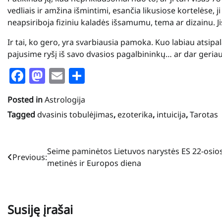
vedliais ir amžina išmintimi, esančia likusiose kortelėse, j
neapsiriboja fiziniu kaladės išsamumu, tema ar dizainu. Ji
Ir tai, ko gero, yra svarbiausia pamoka. Kuo labiau atsipal
pajusime ryšį iš savo dvasios pagalbininkų… ar dar geriau
Facebook
Mastodon
Email
Share
Posted in
Astrologija
Tagged
dvasinis tobulėjimas
,
ezoterika
,
intuicija
,
Tarotas
Navigacija
Seime paminėtos Lietuvos narystės ES 22-osio
Previous:
metinės ir Europos diena
tarp
įrašų
Susiję įrašai