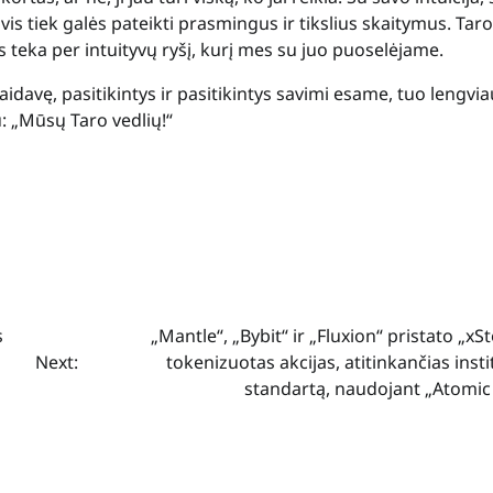
i vis tiek galės pateikti prasmingus ir tikslius skaitymus. Tar
s teka per intuityvų ryšį, kurį mes su juo puoselėjame.
aidavę, pasitikintys ir pasitikintys savimi esame, tuo lengvia
: „Mūsų Taro vedlių!“
s
„Mantle“, „Bybit“ ir „Fluxion“ pristato „xS
Next:
tokenizuotas akcijas, atitinkančias insti
standartą, naudojant „Atomic