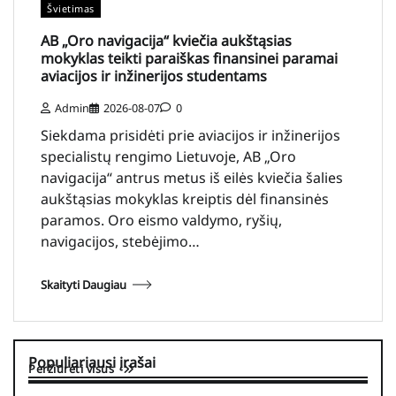
Švietimas
AB „Oro navigacija“ kviečia aukštąsias
mokyklas teikti paraiškas finansinei paramai
aviacijos ir inžinerijos studentams
Admin
2026-08-07
0
Siekdama prisidėti prie aviacijos ir inžinerijos
specialistų rengimo Lietuvoje, AB „Oro
navigacija“ antrus metus iš eilės kviečia šalies
aukštąsias mokyklas kreiptis dėl finansinės
paramos. Oro eismo valdymo, ryšių,
navigacijos, stebėjimo…
Skaityti Daugiau
Populiariausi įrašai
Peržiūrėti visus