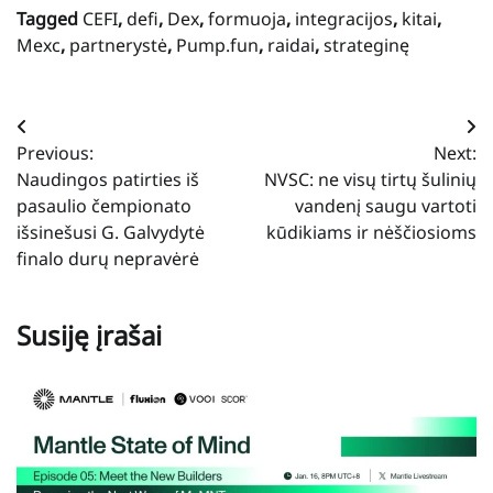
Tagged
CEFI
,
defi
,
Dex
,
formuoja
,
integracijos
,
kitai
,
Mexc
,
partnerystė
,
Pump.fun
,
raidai
,
strateginę
Navigacija
Previous:
Next:
tarp
Naudingos patirties iš
NVSC: ne visų tirtų šulinių
įrašų
pasaulio čempionato
vandenį saugu vartoti
išsinešusi G. Galvydytė
kūdikiams ir nėščiosioms
finalo durų nepravėrė
Susiję įrašai