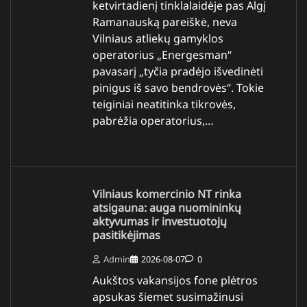
ketvirtadienį tinklalaidėje pas Algį
Ramanauską pareiškė, neva
Vilniaus atliekų gamyklos
operatorius „Energesman“
pavasarį „tyčia pradėjo išvedinėti
pinigus iš savo bendrovės“. Tokie
teiginiai neatitinka tikrovės,
pabrėžia operatorius,…
Vilniaus komercinio NT rinka
atsigauna: auga nuomininkų
aktyvumas ir investuotojų
pasitikėjimas
Admin
2026-08-07
0
Aukštos vakansijos fone plėtros
apsukas šiemet susimažinusi