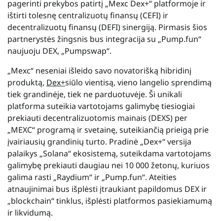
pagerinti prekybos patirtį „Mexc Dex+“ platformoje ir
ištirti tolesnę centralizuotų finansų (CEFI) ir
decentralizuotų finansų (DEFI) sinergiją. Pirmasis šios
partnerystės žingsnis bus integracija su „Pump.fun“
naujuoju DEX, „Pumpswap“.
„Mexc“ neseniai išleido savo novatorišką hibridinį
produktą,
Dex+
siūlo vientisą, vieno langelio sprendimą
tiek grandinėje, tiek ne parduotuvėje. Ši unikali
platforma suteikia vartotojams galimybę tiesiogiai
prekiauti decentralizuotomis mainais (DEXS) per
„MEXC“ programą ir svetainę, suteikiančią prieigą prie
įvairiausių grandinių turto. Pradinė „Dex+“ versija
palaikys „Solana“ ekosistemą, suteikdama vartotojams
galimybę prekiauti daugiau nei 10 000 žetonų, kuriuos
galima rasti „Raydium“ ir „Pump.fun“. Ateities
atnaujinimai bus išplėsti įtraukiant papildomus DEX ir
„blockchain“ tinklus, išplėsti platformos pasiekiamumą
ir likvidumą.