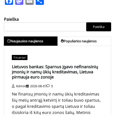
Facebook
Mastodon
Email
Share
Paieška
Paieška
Naujausios naujienos
Populiarios naujienos
Finansai
Lietuvos bankas: Sparnus įgavo nefinansinių
įmonių ir namų ūkių kreditavimas, Lietuva
pirmauja euro zonoje
Admin
2026-08-07
0
Ne finansų įmonių ir namų ūkių kreditavimas
šių metų antrąjį ketvirtį ir toliau buvo spartus,
o pagal kreditavimo spartą Lietuva ir toliau
išsiskiria iš kitų euro zonos šalių. Metinis