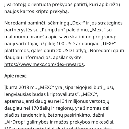
į vartotoją orientuotą prekybos patirtį, kuri apibrėžtų
naujos kartos kripto prekybą.
Norėdami paminėti sėkmingą „Dex+“ ir jos strateginės
partnerystės su „Pump.fun“ paleidimu, „Mexc“ su
malonumu praneša apie savo skatinimo programą:
nauji vartotojai, užpildę 100 USD ar daugiau „DEX+“
platformos, galės gauti 20 USDT atlygį. Norėdami gauti
daugiau informacijos, apsilankykite:
https://www.mexc.com/dex-rewards
.
Apie mexc
Įkurta 2018 m., „MEXC“ yra įsipareigojusi būti „jūsų
lengviausias būdas kriptovaliutas“. „MEXC“,
aptarnaujanti daugiau nei 34 milijonus vartotojų
daugiau nei 170 šalių ir regionų, yra žinomas dėl
plačios tendencinių žetonų pasirinkimo, dažni
„AirDrop“ galimybės ir mažos prekybos mokesčiai.
Mūsų patogi vartotojui skirta platforma yra skirta