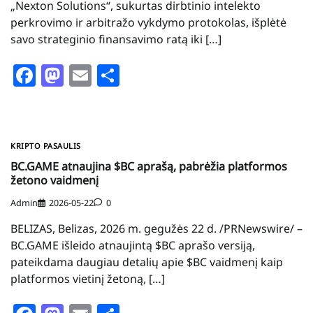
„Nexton Solutions“, sukurtas dirbtinio intelekto
perkrovimo ir arbitražo vykdymo protokolas, išplėtė
savo strateginio finansavimo ratą iki […]
Facebook
Mastodon
Email
Share
KRIPTO PASAULIS
BC.GAME atnaujina $BC aprašą, pabrėžia platformos
žetono vaidmenį
Admin
2026-05-22
0
BELIZAS, Belizas, 2026 m. gegužės 22 d. /PRNewswire/ –
BC.GAME išleido atnaujintą $BC aprašo versiją,
pateikdama daugiau detalių apie $BC vaidmenį kaip
platformos vietinį žetoną, […]