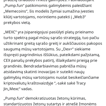
„Pump.fun“ patikimomis galimybėmis paleidžiant
„Memecoins“, šis modelis žymiai sumažina įvesties
kliūtį vartotojams, norintiems patekti į „Web3“
prekybos vietą.
„MEXC“ yra įsipareigojusi pasiūlyti platų prieinamo
turto spektrą pagal mūsų sąrašo strategiją, tuo pačiu
užtikrinant greitą sąrašo greitį ir aukščiausios pakopos
saugumą mūsų vartotojams. Su „Dex+“ siekiame
išspręsti pagrindinius iššūkius, pateikdami pažįstamą,
CEX panašų prekybos patirtį, išlaikydami prieigą prie
grandinės. Bendradarbiavimas pabrėžia mūsų
atsidavimą skatinti inovacijas ir suteikti naujų
galimybių mūsų vartotojams nuolat besikeičiančiame
kriptovaliutų kraštovaizdyje “,-sakė sakė
Tracy
Jin
„Mexc“ vadas.
„Pump.fun“ demokratizuotas žetonų kūrimas,
standartizuotos žetonų sutartys ir atnešė žmonėms