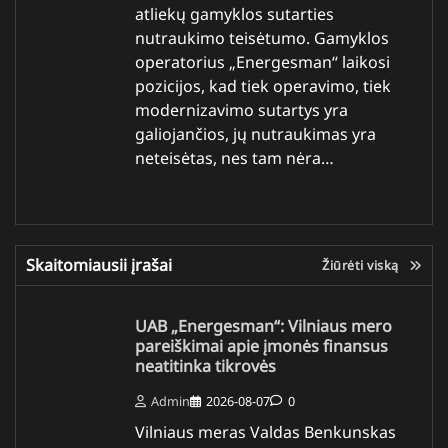
atliekų gamyklos sutarties
nutraukimo teisėtumo. Gamyklos
operatorius „Energesman“ laikosi
pozicijos, kad tiek operavimo, tiek
modernizavimo sutartys yra
galiojančios, jų nutraukimas yra
neteisėtas, nes tam nėra…
Skaitomiausii įrašai
Žiūrėti viską
UAB „Energesman“: Vilniaus mero
pareiškimai apie įmonės finansus
neatitinka tikrovės
Admin
2026-08-07
0
Vilniaus meras Valdas Benkunskas