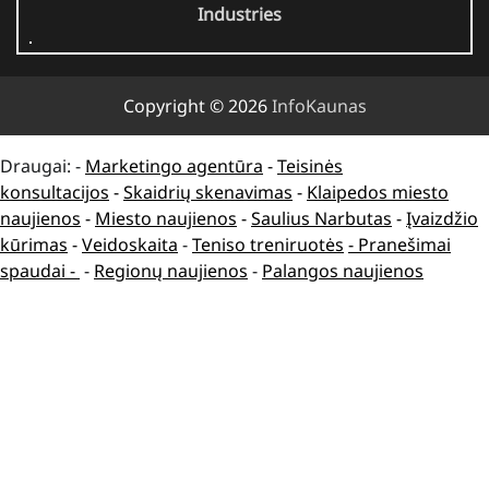
Industries
Copyright © 2026
InfoKaunas
Draugai: -
Marketingo agentūra
-
Teisinės
konsultacijos
-
Skaidrių skenavimas
-
Klaipedos miesto
naujienos
-
Miesto naujienos
-
Saulius Narbutas
-
Įvaizdžio
kūrimas
-
Veidoskaita
-
Teniso treniruotės
- Pranešimai
spaudai -
-
Regionų naujienos
-
Palangos naujienos