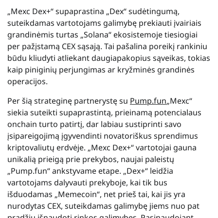
„Mexc Dex+“ supaprastina „Dex“ sudėtingumą,
suteikdamas vartotojams galimybę prekiauti įvairiais
grandinėmis turtas „Solana“ ekosistemoje tiesiogiai
per pažįstamą CEX sąsają. Tai pašalina poreikį rankiniu
būdu kliudyti atliekant daugiapakopius sąveikas, tokias
kaip piniginių perjungimas ar kryžminės grandinės
operacijos.
Per šią strateginę partnerystę su
Pump.fun
„Mexc“
siekia suteikti supaprastintą, prieinamą potencialaus
onchain turto patirtį, dar labiau sustiprinti savo
įsipareigojimą įgyvendinti novatoriškus sprendimus
kriptovaliutų erdvėje. „Mexc Dex+“ vartotojai gauna
unikalią prieigą prie prekybos, naujai paleistų
„Pump.fun“ ankstyvame etape. „Dex+“ leidžia
vartotojams dalyvauti prekyboje, kai tik bus
išduodamas „Memecoin“, net prieš tai, kai jis yra
nurodytas CEX, suteikdamas galimybę jiems nuo pat
pradžių išnaudoti rinkos galimybes. Pasinaudojant