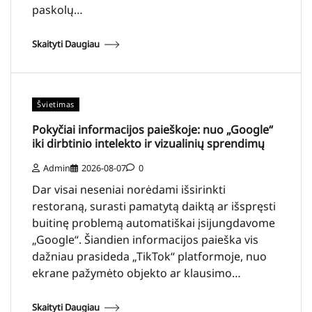
paskolų…
Skaityti Daugiau
Švietimas
Pokyčiai informacijos paieškoje: nuo „Google“
iki dirbtinio intelekto ir vizualinių sprendimų
Admin
2026-08-07
0
Dar visai neseniai norėdami išsirinkti
restoraną, surasti pamatytą daiktą ar išspręsti
buitinę problemą automatiškai įsijungdavome
„Google“. Šiandien informacijos paieška vis
dažniau prasideda „TikTok“ platformoje, nuo
ekrane pažymėto objekto ar klausimo…
Skaityti Daugiau