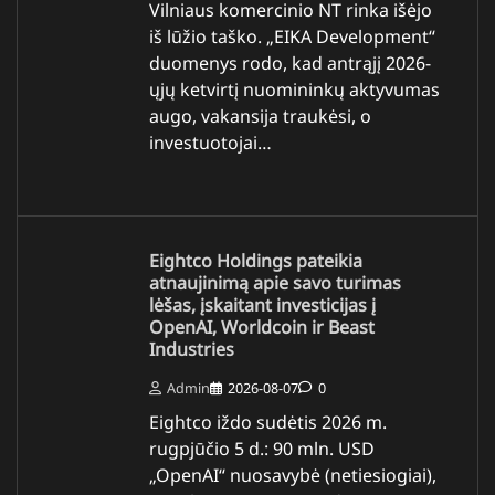
Vilniaus komercinio NT rinka išėjo
iš lūžio taško. „EIKA Development“
duomenys rodo, kad antrąjį 2026-
ųjų ketvirtį nuomininkų aktyvumas
augo, vakansija traukėsi, o
investuotojai…
Eightco Holdings pateikia
atnaujinimą apie savo turimas
lėšas, įskaitant investicijas į
OpenAI, Worldcoin ir Beast
Industries
Admin
2026-08-07
0
Eightco iždo sudėtis 2026 m.
rugpjūčio 5 d.: 90 mln. USD
„OpenAI“ nuosavybė (netiesiogiai),