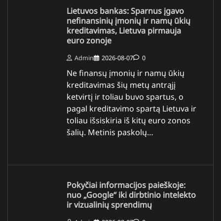
Lietuvos bankas: Sparnus įgavo
nefinansinių įmonių ir namų ūkių
kreditavimas, Lietuva pirmauja
euro zonoje
Admin
2026-08-07
0
Ne finansų įmonių ir namų ūkių
kreditavimas šių metų antrąjį
ketvirtį ir toliau buvo spartus, o
pagal kreditavimo spartą Lietuva ir
toliau išsiskiria iš kitų euro zonos
šalių. Metinis paskolų…
Pokyčiai informacijos paieškoje:
nuo „Google“ iki dirbtinio intelekto
ir vizualinių sprendimų