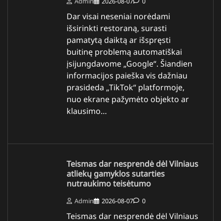
Admin
2026-08-07
0
Dar visai neseniai norėdami
išsirinkti restoraną, surasti
pamatytą daiktą ar išspręsti
buitinę problemą automatiškai
įsijungdavome „Google“. Šiandien
informacijos paieška vis dažniau
prasideda „TikTok“ platformoje,
nuo ekrane pažymėto objekto ar
klausimo…
Teismas dar nesprendė dėl Vilniaus
atliekų gamyklos sutarties
nutraukimo teisėtumo
Admin
2026-08-07
0
Teismas dar nesprendė dėl Vilniaus