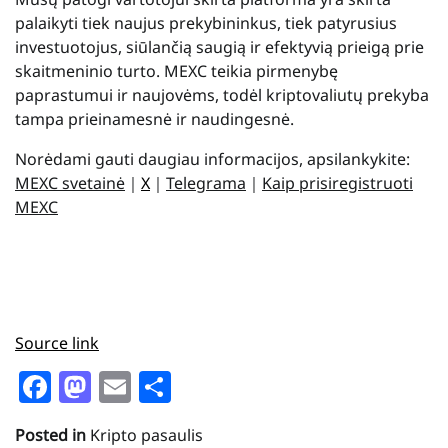
palaikyti tiek naujus prekybininkus, tiek patyrusius
investuotojus, siūlančią saugią ir efektyvią prieigą prie
skaitmeninio turto. MEXC teikia pirmenybę
paprastumui ir naujovėms, todėl kriptovaliutų prekyba
tampa prieinamesnė ir naudingesnė.
Norėdami gauti daugiau informacijos, apsilankykite:
MEXC svetainė
｜
X
｜
Telegrama
｜
Kaip prisiregistruoti
MEXC
Source link
Facebook
Mastodon
Email
Share
Posted in
Kripto pasaulis