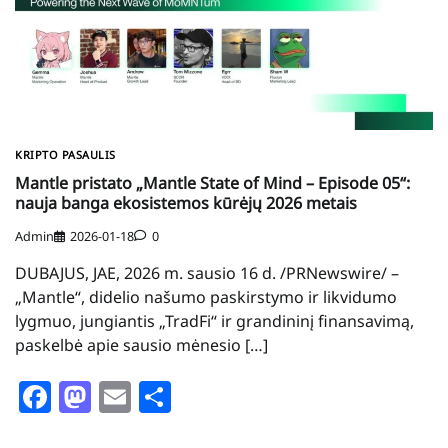
KRIPTO PASAULIS
Mantle pristato „Mantle State of Mind – Episode 05“:
nauja banga ekosistemos kūrėjų 2026 metais
Admin
2026-01-18
0
DUBAJUS, JAE, 2026 m. sausio 16 d. /PRNewswire/ –
„Mantle“, didelio našumo paskirstymo ir likvidumo
lygmuo, jungiantis „TradFi“ ir grandininį finansavimą,
paskelbė apie sausio mėnesio […]
Facebook
Mastodon
Email
Share