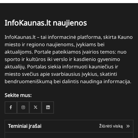
InfoKaunas.lt naujienos
InfoKaunas.lt – tai informacinė platforma, skirta Kauno
miesto ir regiono naujienoms, įvykiams bei
aktualijoms. Portale pateikiamos įvairios temos: nuo
sporto ir kultūros iki verslo ir kasdienio gyvenimo
aktualijų. Portalas siekia informuoti kauniečius ir
miesto svečius apie svarbiausius įvykius, skatinti
bendruomeniškumą bei dalintis naudinga informacija.
Sekite mus:
Facebook
Instagram
Twitter
Linkedin
Teminiai įrašai
Žiūrėti viską