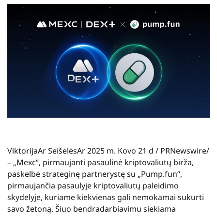
Viktorija
Ar
Seišelės
Ar
2025 m. Kovo 21 d
/ PRNewswire/
– „Mexc“, pirmaujanti pasaulinė kriptovaliutų birža,
paskelbė strateginę partnerystę su „Pump.fun“,
pirmaujančia pasaulyje kriptovaliutų paleidimo
skydelyje, kuriame kiekvienas gali nemokamai sukurti
savo žetoną. Šiuo bendradarbiavimu siekiama