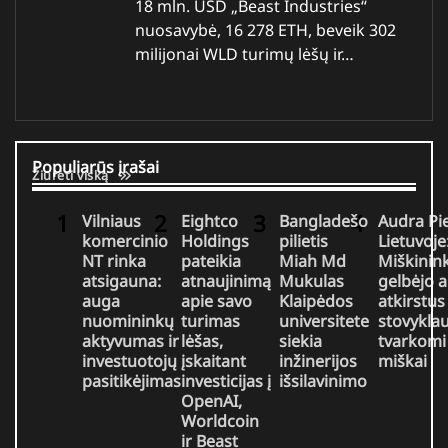
18 mln. USD „Beast Industries“
nuosavybė, 16 278 ETH, beveik 302
milijonai WLD turimų lėšų ir…
Populiarūs įrašai
Žiūrėti viską
Vilniaus
Eightco
Bangladešo
Audra Pi
komercinio
Holdings
pilietis
Lietuvoje
NT rinka
pateikia
Miah Md
Miškinink
atsigauna:
atnaujinimą
Mukulas
gelbėjo 
auga
apie savo
Klaipėdos
atkirstus
nuomininkų
turimas
universitete
stovyklau
aktyvumas ir
lėšas,
siekia
tvarkomi
investuotojų
įskaitant
inžinerijos
miškai
pasitikėjimas
investicijas į
išsilavinimo
OpenAI,
Worldcoin
ir Beast