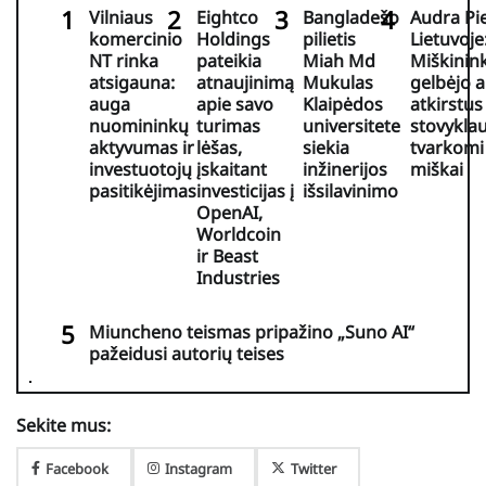
Vilniaus
Eightco
Bangladešo
Audra Pi
komercinio
Holdings
pilietis
Lietuvoje
NT rinka
pateikia
Miah Md
Miškinink
atsigauna:
atnaujinimą
Mukulas
gelbėjo 
auga
apie savo
Klaipėdos
atkirstus
nuomininkų
turimas
universitete
stovyklau
aktyvumas ir
lėšas,
siekia
tvarkomi
investuotojų
įskaitant
inžinerijos
miškai
pasitikėjimas
investicijas į
išsilavinimo
OpenAI,
Worldcoin
ir Beast
Industries
Miuncheno teismas pripažino „Suno AI“
pažeidusi autorių teises
Sekite mus:
Facebook
Instagram
Twitter