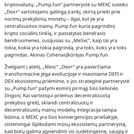
kriptovaliutų. „Pump.fun“ partnerystė su MEXC suteiks
„Dex+“ vartotojams galingą įrankį, skirtą prieiti prie
norimų prekybinių monetų – ilgai, kol jie yra
centralizuotos mainų. Pump.fun kuria pagrindinį
kripto socialinį tinklą, ir pastatytas bendrasis
bendruomenes, susijusias su „MeSxc“, kaip tai yra
tokia, kokia yra tokia pagrindą, yra toks, koks yra toks
pagrindas.
Alonas Cohenas
Įkūrėjas Pump.fun.
Žvelgiant į ateitį, „Mexc“ „Dex+“ yra paverčiama
transformacine jėga evoliucijoje ir masiniame DEFI ir
DEX ekosistemų priėmime, o jos strateginė partnerystė
su „Pump.fun“ pažymi esminį pirmąjį šios kelionės
žingsnį. Kai vartotojui priėmus decentralizuotą
prekybos greitį, sklandi centralizuotų ir
decentralizuotų mainų modelių integracija tampa
būtina, o MEXC yra šios konvergencijos priešakyje,
sistemingai išplėsdami mūsų ekosistemų partnerystę,
kad būtų galima įgyvendinti vis sudėtingesnę, saugią ir