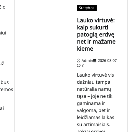
čio
Statybos
Lauko virtuvė:
kaip sukurti
iui
patogią erdvę
.
net ir mažame
kieme
Admin
2026-08-07
už
0
Lauko virtuvė vis
dažniau tampa
 bus
natūralia namų
stemos
tąsa – joje ne tik
gaminama ir
ai
valgoma, bet ir
leidžiamas laikas
su artimaisiais.
Tokiai erdvei