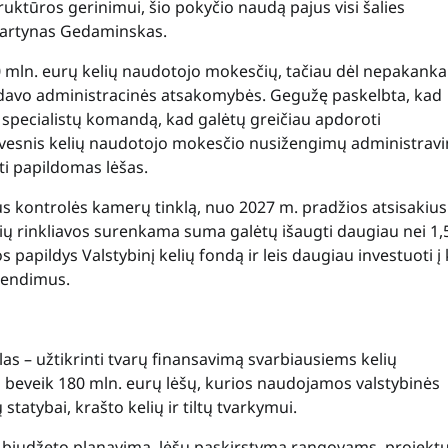
struktūros gerinimui, šio pokyčio naudą pajus visi šalies
 Martynas Gedaminskas.
0 mln. eurų kelių naudotojo mokesčių, tačiau dėl nepakank
engdavo administracinės atsakomybės. Gegužę paskelbta, kad
s specialistų komandą, kad galėtų greičiau apdoroti
yvesnis kelių naudotojo mokesčio nusižengimų administrav
kti papildomas lėšas.
 kontrolės kamerų tinklą, nuo 2027 m. pradžios atsisakius
kelių rinkliavos surenkama suma galėtų išaugti daugiau nei 1,
os papildys Valstybinį kelių fondą ir leis daugiau investuoti į 
rendimus.
las – užtikrinti tvarų finansavimą svarbiausiems kelių
beveik 180 mln. eurų lėšų, kurios naudojamos valstybinės
statybai, krašto kelių ir tiltų tvarkymui.
už biudžeto planavimą, lėšų paskirstymą rangovams, projekt