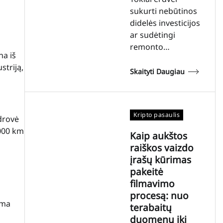
sukurti nebūtinos
didelės investicijos
ar sudėtingi
remonto…
na iš
striją,
Skaityti Daugiau
Kripto pasaulis
drovė
2000 km
Kaip aukštos
raiškos vaizdo
įrašų kūrimas
pakeitė
filmavimo
procesą: nuo
ama
terabaitų
duomenų iki