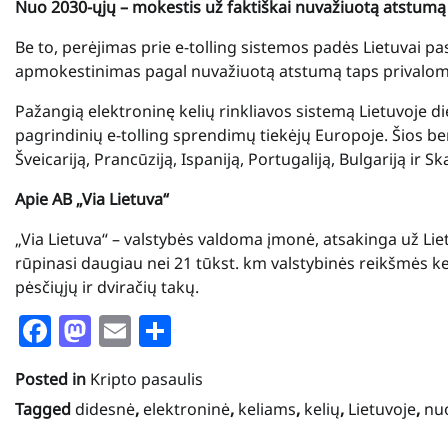
Nuo 2030-ųjų – mokestis už faktiškai nuvažiuotą atstumą 
Be to, perėjimas prie e-tolling sistemos padės Lietuvai p
apmokestinimas pagal nuvažiuotą atstumą taps privaloma
Pažangią elektroninę kelių rinkliavos sistemą Lietuvoje d
pagrindinių e-tolling sprendimų tiekėjų Europoje. Šios ben
Šveicariją, Prancūziją, Ispaniją, Portugaliją, Bulgariją ir Sk
Apie AB „Via Lietuva“
„Via Lietuva“ – valstybės valdoma įmonė, atsakinga už Li
rūpinasi daugiau nei 21 tūkst. km valstybinės reikšmės kel
pėsčiųjų ir dviračių takų.
Facebook
Mastodon
Email
Share
Posted in
Kripto pasaulis
Tagged
didesnė
,
elektroninė
,
keliams
,
kelių
,
Lietuvoje
,
nu