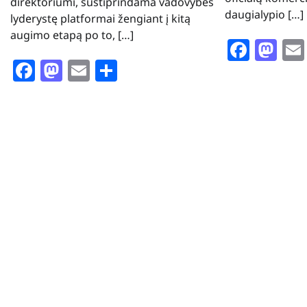
direktoriumi, sustiprindama vadovybės
daugialypio […]
lyderystę platformai žengiant į kitą
augimo etapą po to, […]
Face
Ma
Facebook
Mastodon
Email
Share