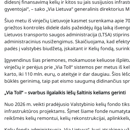
didesnį finansavimą kelių ir kitos su jais susijusios infra
gyventojai“, – sako „Via Lietuva“ generalinis direktorius
Šiuo metu iš vinječių Lietuvoje kasmet surenkama apie 7
griežtos kontrolės didelė dalis pažeidėjų ilgą laiką išv
Lietuvos transporto saugos administracija (LTSA) stiprin
administracinius nusižengimus. Skaičiuojama, kad efekt
padės į valstybės biudžetą, įskaitant ir Kelių fondą, surin
Įgyvendinus šias priemones, mokamuose keliuose išplėtus
vinječių ir perėjus prie „Via Toll“ sistemos per metus iš 
karto, iki 110 mln. eurų, o ateityje ir dar daugiau. Šios lėš
būklės gerinimą, taip pat eismo saugumą didinančius sp
„Via Toll“ – svarbus ilgalaikis lėšų šaltinis keliams gerinti
Nuo 2026 m. veikti pradėjusio Valstybinio kelių fondo tiks
infrastruktūros projektams. Šįmet šiame fonde numatyta 
reikšmės kelių remontui, kelių rekonstrukcijai, aplinkkelių 
Kelių fondą administruoja „Via Lietuva“, kuri atsakinga 