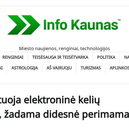
Miesto naujienos, renginiai, technologijos
RENGINIAI
TEISĖSAUGA IR TEISĖTVARKA
POLITIKA
N
AI
ASTROLOGIJA
AŠ VAIRUOJU
TURIZMAS
APLINKO
uoja elektroninė kelių
ll“, žadama didesnė perimam