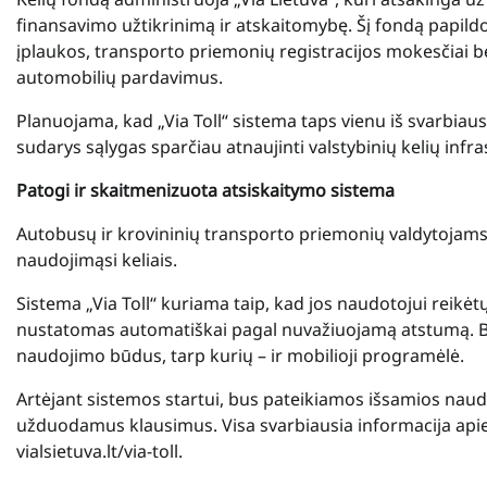
finansavimo užtikrinimą ir atskaitomybę. Šį fondą papildo 
įplaukos, transporto priemonių registracijos mokesčiai 
automobilių pardavimus.
Planuojama, kad „Via Toll“ sistema taps vienu iš svarbiausių
sudarys sąlygas sparčiau atnaujinti valstybinių kelių infra
Patogi ir skaitmenizuota atsiskaitymo sistema
Autobusų ir krovininių transporto priemonių valdytojams e-t
naudojimąsi keliais.
Sistema „Via Toll“ kuriama taip, kad jos naudotojui reikė
nustatomas automatiškai pagal nuvažiuojamą atstumą. Be 
naudojimo būdus, tarp kurių – ir mobilioji programėlė.
Artėjant sistemos startui, bus pateikiamos išsamios naudoj
užduodamus klausimus. Visa svarbiausia informacija apie
vialsietuva.lt/via-toll.