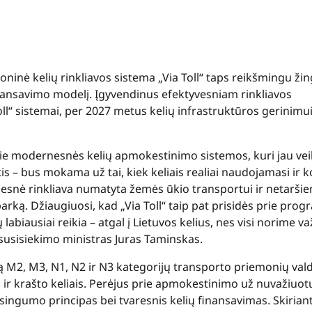
roninė kelių rinkliavos sistema „Via Toll“ taps reikšmingu ži
finansavimo modelį. Įgyvendinus efektyvesniam rinkliavos
ll“ sistemai, per 2027 metus kelių infrastruktūros gerinimu
ie modernesnės kelių apmokestinimo sistemos, kuri jau vei
s – bus mokama už tai, kiek keliais realiai naudojamasi ir k
ažesnė rinkliava numatyta žemės ūkio transportui ir netarši
arką. Džiaugiuosi, kad „Via Toll“ taip pat prisidės prie pro
labiausiai reikia – atgal į Lietuvos kelius, nes visi norime va
o susisiekimo ministras Juras Taminskas.
iavą M2, M3, N1, N2 ir N3 kategorijų transporto priemonių vald
ir krašto keliais. Perėjus prie apmokestinimo už nuvažiuot
singumo principas bei tvaresnis kelių finansavimas. Skirian