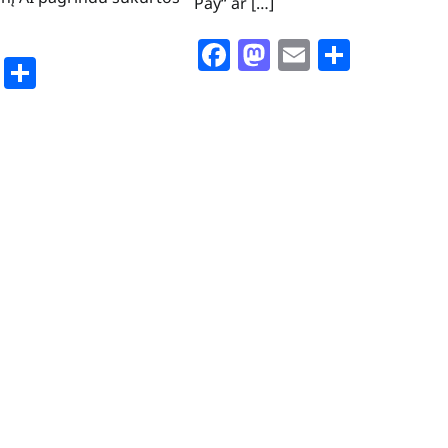
Pay“ ar […]
Facebook
Mastodon
Email
Share
book
stodon
Email
Share