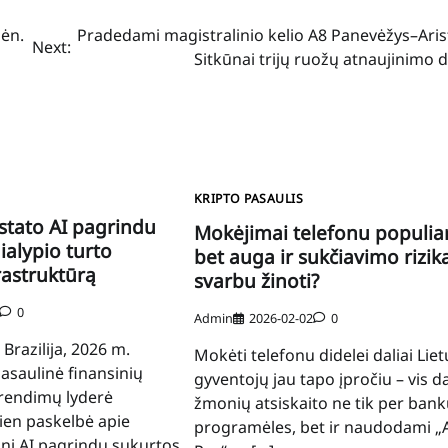
ėn.
Pradedami magistralinio kelio A8 Panevėžys–Aris
Next:
Sitkūnai trijų ruožų atnaujinimo 
KRIPTO PASAULIS
stato AI pagrindu
Mokėjimai telefonu populiar
ialypio turto
bet auga ir sukčiavimo rizika
rastruktūrą
svarbu žinoti?
0
Admin
2026-02-02
0
 Brazilija, 2026 m.
Mokėti telefonu didelei daliai Lie
Pasaulinė finansinių
gyventojų jau tapo įpročiu – vis 
prendimų lyderė
žmonių atsiskaito ne tik per bank
ien paskelbė apie
programėles, bet ir naudodami „
inį AI pagrindu sukurtos