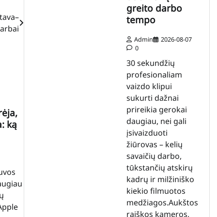
greito darbo
tava–
tempo
darbai
Admin
2026-08-07
0
30 sekundžių
profesionaliam
vaizdo klipui
sukurti dažnai
prireikia gerokai
ėja,
daugiau, nei gali
: ką
įsivaizduoti
žiūrovas – kelių
savaičių darbo,
tūkstančių atskirų
tuvos
kadrų ir milžiniško
daugiau
kiekio filmuotos
ų
medžiagos.Aukštos
Apple
raiškos kameros,