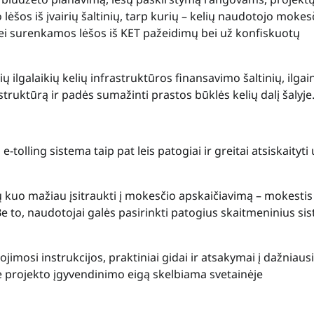
lėšos iš įvairių šaltinių, tarp kurių – kelių naudotojo mokes
bei surenkamos lėšos iš KET pažeidimų bei už konfiskuotų
 ilgalaikių kelių infrastruktūros finansavimo šaltinių, ilgain
struktūrą ir padės sumažinti prastos būklės kelių dalį šalyje
olling sistema taip pat leis patogiai ir greitai atsiskaityti 
tų kuo mažiau įsitraukti į mokesčio apskaičiavimą – mokestis
to, naudotojai galės pasirinkti patogius skaitmeninius si
imosi instrukcijos, praktiniai gidai ir atsakymai į dažniausi
 projekto įgyvendinimo eigą skelbiama svetainėje