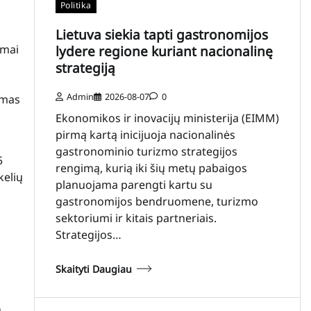
Politika
Lietuva siekia tapti gastronomijos
amai
lydere regione kuriant nacionalinę
strategiją
Admin
2026-08-07
0
imas
Ekonomikos ir inovacijų ministerija (EIMM)
pirmą kartą inicijuoja nacionalinės
gastronominio turizmo strategijos
5
rengimą, kurią iki šių metų pabaigos
kelių
planuojama parengti kartu su
gastronomijos bendruomene, turizmo
sektoriumi ir kitais partneriais.
Strategijos…
Skaityti Daugiau
ų