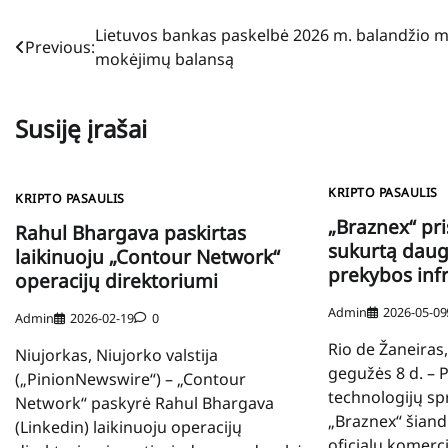
Navigacija
Lietuvos bankas paskelbė 2026 m. balandžio m
Previous:
mokėjimų balansą
tarp
įrašų
Susiję įrašai
KRIPTO PASAULIS
KRIPTO PASAULIS
„Braznex“ pri
Rahul Bhargava paskirtas
sukurtą daug
laikinuoju „Contour Network“
prekybos inf
operacijų direktoriumi
Admin
2026-05-09
Admin
2026-02-19
0
Rio de Žaneiras,
Niujorkas, Niujorko valstija
gegužės 8 d. – 
(„PinionNewswire“) – „Contour
technologijų s
Network“ paskyrė Rahul Bhargava
„Braznex“ šiand
(Linkedin) laikinuoju operacijų
oficialų komerc