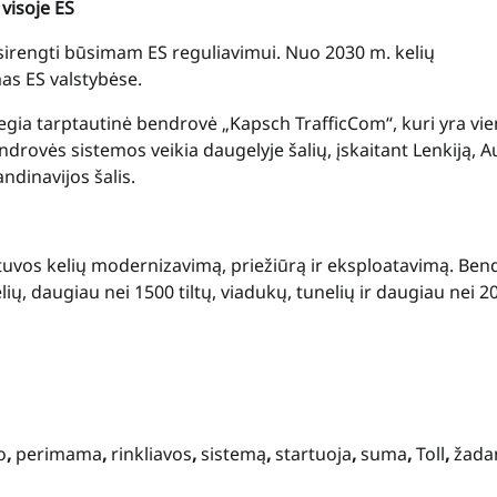
visoje ES
asirengti būsimam ES reguliavimui. Nuo 2030 m. kelių
s ES valstybėse.
iegia tarptautinė bendrovė „Kapsch TrafficCom“, kuri yra vie
drovės sistemos veikia daugelyje šalių, įskaitant Lenkiją, Au
andinavijos šalis.
etuvos kelių modernizavimą, priežiūrą ir eksploatavimą. Ben
ių, daugiau nei 1500 tiltų, viadukų, tunelių ir daugiau nei 
o
,
perimama
,
rinkliavos
,
sistemą
,
startuoja
,
suma
,
Toll
,
žad