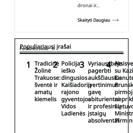
dronai ir…
Skaityti Daugiau
Populiariausi įrašai
Peržiūrėti visus
Tradicinė
Policija
Vyriausybėje
Atsisv
Žolinė
ieško
pagerbti
su Kaz
Trakuose:
dingusios
aukščiausius
Danut
šventė ir
Kaišiadorių
įvertinimus
Prunsk
amatų
rajono
gavę
pirmoj
kiemelis
gyventojos
abiturientai
nepri
Vidos
ir profesinių
Lietuv
Ladienės
įstaigų
Minist
absolventai
Pirmin