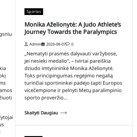
Sportas
Monika Aželionytė: A Judo Athlete’s
Journey Towards the Paralympics
ngsniu
Admin
2026-08-07
0
i
„Nematyti prasmės dalyvauti varžybose,
jei nesieki medalio“, – tvirtai pareiškia
kia
dziudo imtynininkė Monika Aželionytė.
okį
Toks principingumas regėjimo negalią
ems
turinčiai sportininkei padėjo tapti Europos
gramos
vicečempione ir pelnyti Metų paralimpinio
žiuoti
sporto proveržio…
Skaityti Daugiau
ytojai
us
t