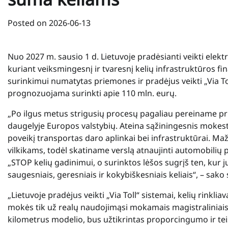
Posted on
2026-06-13
Nuo 2027 m. sausio 1 d. Lietuvoje pradėsianti veikti elekt
kuriant veiksmingesnį ir tvaresnį kelių infrastruktūros 
surinkimui numatytas priemones ir pradėjus veikti „Via To
prognozuojama surinkti apie 110 mln. eurų.
„Po ilgus metus strigusių procesų pagaliau pereiname pr
daugelyje Europos valstybių. Ateina sąžiningesnis mokesti
poveikį transportas daro aplinkai bei infrastruktūrai. M
vilkikams, todėl skatiname verslą atnaujinti automobilių p
„STOP kelių gadinimui, o surinktos lėšos sugrįš ten, kur jų 
saugesniais, geresniais ir kokybiškesniais keliais“, – sak
„Lietuvoje pradėjus veikti „Via Toll“ sistemai, kelių rinkl
mokės tik už realų naudojimąsi mokamais magistraliniais 
kilometrus modelio, bus užtikrintas proporcingumo ir tei