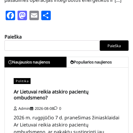
pasaulines operacijas integruotos energetikos ir […]
Facebook
Mastodon
Email
Share
Paieška
Paieška
Naujausios naujienos
Populiarios naujienos
Politika
Ar Lietuvai reikia atskiro pacientų
ombudsmeno?
Admin
2026-08-08
0
2026 m. rugpjūčio 7 d. pranešimas žiniasklaidai
Ar Lietuvai reikia atskiro pacientų
ombudsmeno, ar pakaktų sustiprinti jau