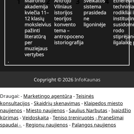
Maironio
Antrojo
Sveikatos
Ethereu
akademija
Vilniaus
sistema
techninia
kviečia 11–
istorijos
prasideda
rodikliai i
12 klasių
teorijos
ne
institucin
moksleivius
konvento
ligoninėje
susidomė
pažinti
tema –
rodo
literatūrą
antropoceno
stiprėjan
per
istoriografija
ilgalaikę
muziejaus
vertybes
Copyright © 2026
InfoKaunas
Draugai: -
Marketingo agentūra
-
Teisinės
konsultacijos
-
Skaidrių skenavimas
-
Klaipedos miesto
naujienos
-
Miesto naujienos
-
Saulius Narbutas
-
Įvaizdžio
kūrimas
-
Veidoskaita
-
Teniso treniruotės
- Pranešimai
spaudai -
-
Regionų naujienos
-
Palangos naujienos