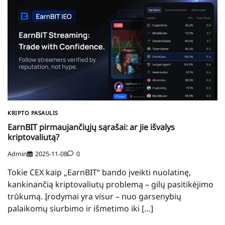
KRIPTO PASAULIS
EarnBIT pirmaujančiųjų sąrašai: ar jie išvalys
kriptovaliutą?
Admin
2025-11-08
0
Tokie CEX kaip „EarnBIT“ bando įveikti nuolatinę,
kankinančią kriptovaliutų problemą – gilų pasitikėjimo
trūkumą. Įrodymai yra visur – nuo ​​garsenybių
palaikomų siurbimo ir išmetimo iki […]