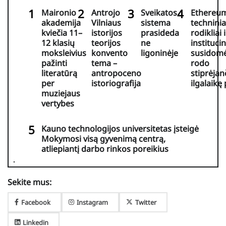
Maironio
Antrojo
Sveikatos
Ethereu
akademija
Vilniaus
sistema
techninia
kviečia 11–
istorijos
prasideda
rodikliai i
12 klasių
teorijos
ne
institucin
moksleivius
konvento
ligoninėje
susidomė
pažinti
tema –
rodo
literatūrą
antropoceno
stiprėjan
per
istoriografija
ilgalaikę
muziejaus
vertybes
Kauno technologijos universitetas įsteigė
Mokymosi visą gyvenimą centrą,
atliepiantį darbo rinkos poreikius
Sekite mus:
Facebook
Instagram
Twitter
Linkedin