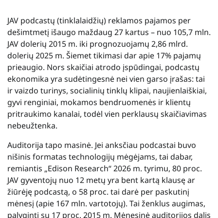
JAV podcastų (tinklalaidžių) reklamos pajamos per
dešimtmetį išaugo maždaug 27 kartus – nuo 105,7 mln.
JAV dolerių 2015 m. iki prognozuojamų 2,86 mlrd.
dolerių 2025 m. Šiemet tikimasi dar apie 17% pajamų
prieaugio. Nors skaičiai atrodo įspūdingai, podcastų
ekonomika yra sudėtingesnė nei vien garso įrašas: tai
ir vaizdo turinys, socialinių tinklų klipai, naujienlaiškiai,
gyvi renginiai, mokamos bendruomenės ir klientų
pritraukimo kanalai, todėl vien perklausų skaičiavimas
nebeužtenka.
Auditorija tapo masinė. Jei anksčiau podcastai buvo
nišinis formatas technologijų mėgėjams, tai dabar,
remiantis „Edison Research“ 2026 m. tyrimu, 80 proc.
JAV gyventojų nuo 12 metų yra bent kartą klausę ar
žiūrėję podcastą, o 58 proc. tai darė per paskutinį
mėnesį (apie 167 mln. vartotojų). Tai ženklus augimas,
palyginti su 17 proc. 2015 m. Mėnesinė auditorijos dalis