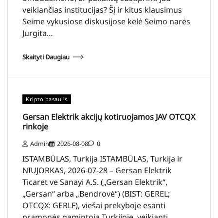
veikiančias institucijas? Šį ir kitus klausimus
Seime vykusiose diskusijose kėlė Seimo narės
Jurgita…
Skaityti Daugiau
Kripto pasaulis
Gersan Elektrik akcijų kotiruojamos JAV OTCQX
rinkoje
Admin
2026-08-08
0
ISTAMBŪLAS, Turkija ISTAMBŪLAS, Turkija ir
NIUJORKAS, 2026-07-28 – Gersan Elektrik
Ticaret ve Sanayi A.S. („Gersan Elektrik“,
„Gersan“ arba „Bendrovė“) (BIST: GEREL;
OTCQX: GERLF), viešai prekyboje esanti
pramonės gamintoja Turkijoje, veikianti…