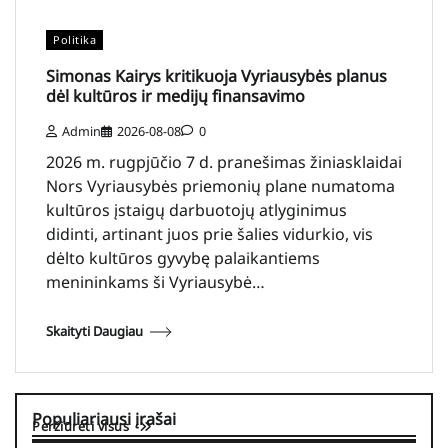
Politika
Simonas Kairys kritikuoja Vyriausybės planus
dėl kultūros ir medijų finansavimo
Admin
2026-08-08
0
2026 m. rugpjūčio 7 d. pranešimas žiniasklaidai
Nors Vyriausybės priemonių plane numatoma
kultūros įstaigų darbuotojų atlyginimus
didinti, artinant juos prie šalies vidurkio, vis
dėlto kultūros gyvybę palaikantiems
menininkams ši Vyriausybė…
Skaityti Daugiau
Populiariausi įrašai
Peržiūrėti visus