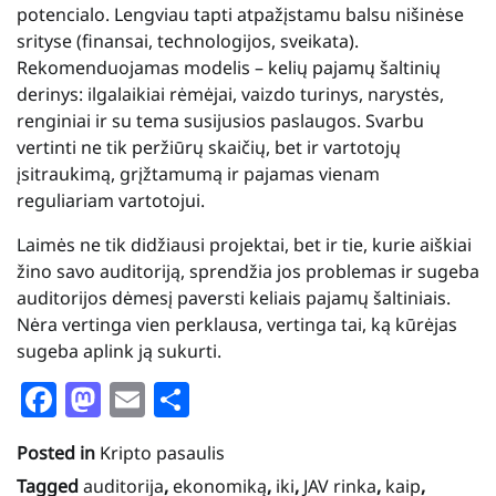
potencialo. Lengviau tapti atpažįstamu balsu nišinėse
srityse (finansai, technologijos, sveikata).
Rekomenduojamas modelis – kelių pajamų šaltinių
derinys: ilgalaikiai rėmėjai, vaizdo turinys, narystės,
renginiai ir su tema susijusios paslaugos. Svarbu
vertinti ne tik peržiūrų skaičių, bet ir vartotojų
įsitraukimą, grįžtamumą ir pajamas vienam
reguliariam vartotojui.
Laimės ne tik didžiausi projektai, bet ir tie, kurie aiškiai
žino savo auditoriją, sprendžia jos problemas ir sugeba
auditorijos dėmesį paversti keliais pajamų šaltiniais.
Nėra vertinga vien perklausa, vertinga tai, ką kūrėjas
sugeba aplink ją sukurti.
Facebook
Mastodon
Email
Share
Posted in
Kripto pasaulis
Tagged
auditorija
,
ekonomiką
,
iki
,
JAV rinka
,
kaip
,