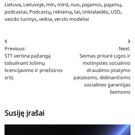
Lietuva
,
Lietuvoje
,
mln
,
mlrd
,
nuo
,
pajamos
,
pajamų
,
podcastai
,
Podcastų
,
reklamą
,
tai
,
tinklalaidės
,
USD
,
vaizdo turinys
,
veikia
,
verslo modeliai
Navigacija
Previous:
Next:
tarp
STT vertina pažangą
Seimas pritarė Ligos ir
įrašų
tobulinant lošimų
motinystės socialinio
licencijavimo ir priežiūros
draudimo įstatymo
sritį
pataisoms, didinančioms
socialines garantijas
šeimoms
Susiję įrašai