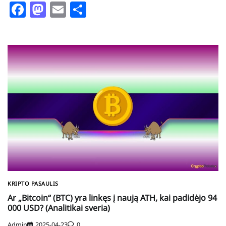
Facebook
Mastodon
Email
Share
KRIPTO PASAULIS
Ar „Bitcoin“ (BTC) yra linkęs į naują ATH, kai padidėjo 94
000 USD? (Analitikai sveria)
Admin
2025-04-23
0