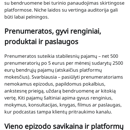
su bendruomene bei turinio panaudojimas skirtingose
platformose. Niche laidos su vertinga auditorija gali
būti labai pelningos.
Prenumeratos, gyvi renginiai,
produktai ir paslaugos
Prenumeratos suteikia stabilesnių pajamų – net 500
prenumeratorių po 5 eurus per mėnesį sudarytų 2500
eurų bendrųjų pajamų (atskaičius platformų
mokesčius). Svarbiausia – pasiūlyti prenumeratoriams
nemokamus epizodus, papildomus pokalbius,
ankstesnę prieigą, uždarą bendruomenę ar kitokią
vertę. Kiti pajamų šaltiniai apima gyvus renginius,
mokymus, konsultacijas, knygas, filmus ar paslaugas,
kur podcastas tampa klientų pritraukimo kanalu.
Vieno epizodo savikaina ir platformų