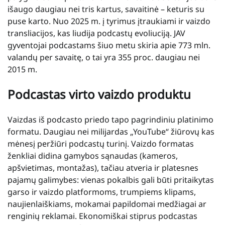
išaugo daugiau nei tris kartus, savaitinė – keturis su
puse karto. Nuo 2025 m. į tyrimus įtraukiami ir vaizdo
transliacijos, kas liudija podcastų evoliuciją. JAV
gyventojai podcastams šiuo metu skiria apie 773 mln.
valandų per savaitę, o tai yra 355 proc. daugiau nei
2015 m.
Podcastas virto vaizdo produktu
Vaizdas iš podcasto priedo tapo pagrindiniu platinimo
formatu. Daugiau nei milijardas „YouTube“ žiūrovų kas
mėnesį peržiūri podcastų turinį. Vaizdo formatas
ženkliai didina gamybos sąnaudas (kameros,
apšvietimas, montažas), tačiau atveria ir platesnes
pajamų galimybes: vienas pokalbis gali būti pritaikytas
garso ir vaizdo platformoms, trumpiems klipams,
naujienlaiškiams, mokamai papildomai medžiagai ar
renginių reklamai. Ekonomiškai stiprus podcastas