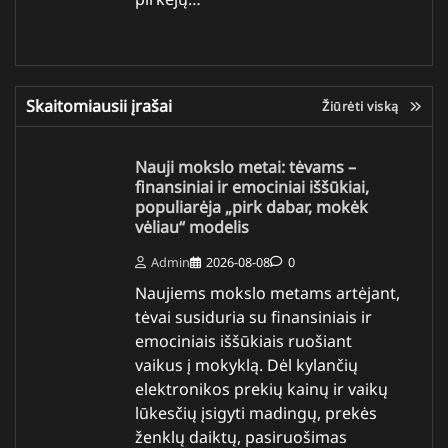
Skaitomiausii įrašai
Žiūrėti viską
Nauji mokslo metai: tėvams –
finansiniai ir emociniai iššūkiai,
populiarėja „pirk dabar, mokėk
vėliau“ modelis
Admin
2026-08-08
0
Naujiems mokslo metams artėjant,
tėvai susiduria su finansiniais ir
emociniais iššūkiais ruošiant
vaikus į mokyklą. Dėl kylančių
elektronikos prekių kainų ir vaikų
lūkesčių įsigyti madingų, prekės
ženklų daiktų, pasiruošimas