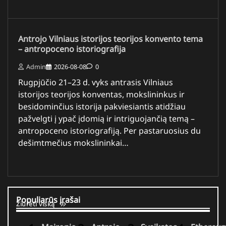
Antrojo Vilniaus istorijos teorijos konvento tema
– antropoceno istoriografija
Admin
2026-08-08
0
Rugpjūčio 21–23 d. vyks antrasis Vilniaus
istorijos teorijos konventas, mokslininkus ir
besidominčius istorija pakviesiantis atidžiau
pažvelgti į ypač įdomią ir intriguojančią temą –
antropoceno istoriografiją. Per pastaruosius du
dešimtmečius mokslininkai…
Populiarūs įrašai
Žiūrėti viską