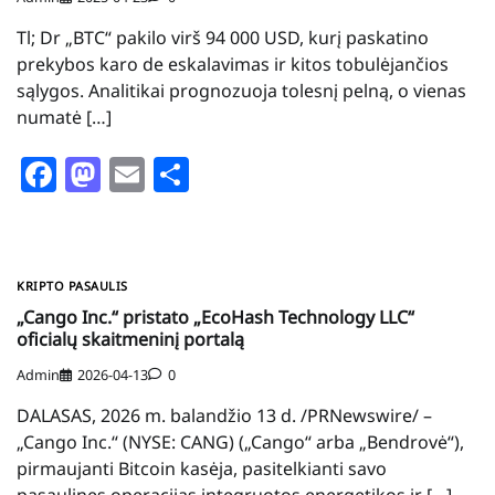
Tl; Dr „BTC“ pakilo virš 94 000 USD, kurį paskatino
prekybos karo de eskalavimas ir kitos tobulėjančios
sąlygos. Analitikai prognozuoja tolesnį pelną, o vienas
numatė […]
Facebook
Mastodon
Email
Share
KRIPTO PASAULIS
„Cango Inc.“ pristato „EcoHash Technology LLC“
oficialų skaitmeninį portalą
Admin
2026-04-13
0
DALASAS, 2026 m. balandžio 13 d. /PRNewswire/ –
„Cango Inc.“ (NYSE: CANG) („Cango“ arba „Bendrovė“),
pirmaujanti Bitcoin kasėja, pasitelkianti savo