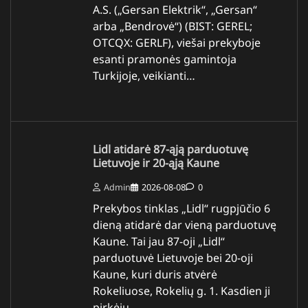
A.S. („Gersan Elektrik“, „Gersan“
arba „Bendrovė“) (BIST: GEREL;
OTCQX: GERLF), viešai prekyboje
esanti pramonės gamintoja
Turkijoje, veikianti…
Lidl atidarė 87-ąją parduotuvę
Lietuvoje ir 20-ąją Kaune
Admin
2026-08-08
0
Prekybos tinklas „Lidl“ rugpjūčio 6
dieną atidarė dar vieną parduotuvę
Kaune. Tai jau 87-oji „Lidl“
parduotuvė Lietuvoje bei 20-oji
Kaune, kuri duris atvėrė
Rokeliuose, Rokelių g. 1. Kasdien ji
pirkėjų…