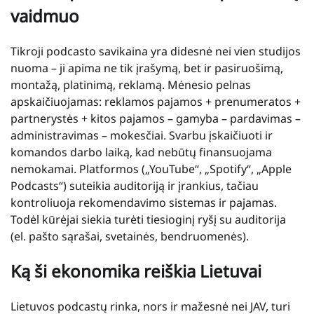
vaidmuo
Tikroji podcasto savikaina yra didesnė nei vien studijos
nuoma – ji apima ne tik įrašymą, bet ir pasiruošimą,
montažą, platinimą, reklamą. Mėnesio pelnas
apskaičiuojamas: reklamos pajamos + prenumeratos +
partnerystės + kitos pajamos – gamyba – pardavimas –
administravimas – mokesčiai. Svarbu įskaičiuoti ir
komandos darbo laiką, kad nebūtų finansuojama
nemokamai. Platformos („YouTube“, „Spotify“, „Apple
Podcasts“) suteikia auditoriją ir įrankius, tačiau
kontroliuoja rekomendavimo sistemas ir pajamas.
Todėl kūrėjai siekia turėti tiesioginį ryšį su auditorija
(el. pašto sąrašai, svetainės, bendruomenės).
Ką ši ekonomika reiškia Lietuvai
Lietuvos podcastų rinka, nors ir mažesnė nei JAV, turi