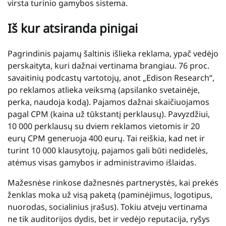
virsta turinio gamybos sistema.
Iš kur atsiranda pinigai
Pagrindinis pajamų šaltinis išlieka reklama, ypač vedėjo
perskaityta, kuri dažnai vertinama brangiau. 76 proc.
savaitinių podcastų vartotojų, anot „Edison Research“,
po reklamos atlieka veiksmą (apsilanko svetainėje,
perka, naudoja kodą). Pajamos dažnai skaičiuojamos
pagal CPM (kaina už tūkstantį perklausų). Pavyzdžiui,
10 000 perklausų su dviem reklamos vietomis ir 20
eurų CPM generuoja 400 eurų. Tai reiškia, kad net ir
turint 10 000 klausytojų, pajamos gali būti nedidelės,
atėmus visas gamybos ir administravimo išlaidas.
Mažesnėse rinkose dažnesnės partnerystės, kai prekės
ženklas moka už visą paketą (paminėjimus, logotipus,
nuorodas, socialinius įrašus). Tokiu atveju vertinama
ne tik auditorijos dydis, bet ir vedėjo reputacija, ryšys