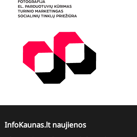
InfoKaunas.lt naujienos