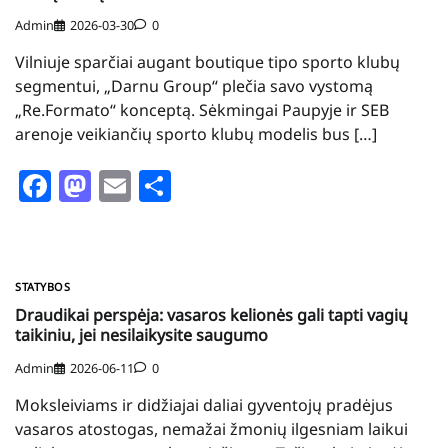
Admin
2026-03-30
0
Vilniuje sparčiai augant boutique tipo sporto klubų
segmentui, „Darnu Group“ plečia savo vystomą
„Re.Formato“ konceptą. Sėkmingai Paupyje ir SEB
arenoje veikiančių sporto klubų modelis bus […]
Facebook
Mastodon
Email
Share
STATYBOS
Draudikai perspėja: vasaros kelionės gali tapti vagių
taikiniu, jei nesilaikysite saugumo
Admin
2026-06-11
0
Moksleiviams ir didžiajai daliai gyventojų pradėjus
vasaros atostogas, nemažai žmonių ilgesniam laikui