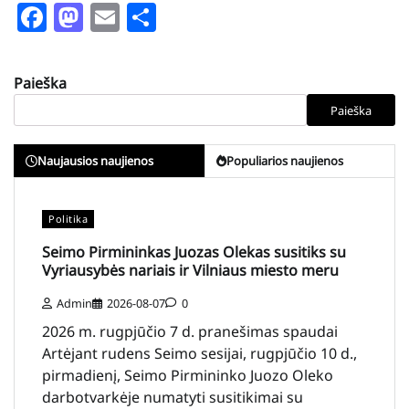
Facebook
Mastodon
Email
Share
Paieška
Paieška
Naujausios naujienos
Populiarios naujienos
Politika
Seimo Pirmininkas Juozas Olekas susitiks su
Vyriausybės nariais ir Vilniaus miesto meru
Admin
2026-08-07
0
2026 m. rugpjūčio 7 d. pranešimas spaudai
Artėjant rudens Seimo sesijai, rugpjūčio 10 d.,
pirmadienį, Seimo Pirmininko Juozo Oleko
darbotvarkėje numatyti susitikimai su