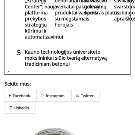
„Strategy
bendradarbiavimas:
iki vadovo –
savivaldy
Center“: nauja
sveikatai palankesni
galimybių
svarsto
platforma
produktai vaikams
spektras platus
mobingo
prekybos
su mėgstamais
apraiško
strategijų
herojais
kūrimui ir
automatizavimui
Kauno technologijos universiteto
mokslininkai siūlo tvarią alternatyvą
tradiciniam betonui
Sekite mus:
Facebook
Instagram
Twitter
Linkedin