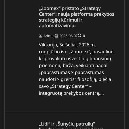
„Zoomex“ pristato „Strategy
Center“: nauja platforma prekybos
strategijų kūrimui ir
automatizavimui
Admin
2026-08-07
0
Viktorija, Seišeliai, 2026 m.
rugpjūčio 6 d.„Zoomex“, pasaulinė
kriptovaliutų išvestinių finansinių
priemonių birža, veikianti pagal
„paprastumas × paprastumas
naudoti × greitis“ filosofiją, plečia
savo „Strategy Center“ –
integruotą prekybos centrą,…
„Lidl“ ir „Šunyčių patrulių“