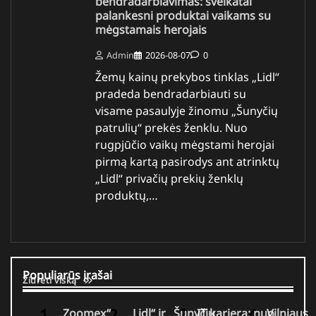
bendradarbiavimas: sveikatai
palankesni produktai vaikams su
mėgstamais herojais
Admin
2026-08-07
0
Žemų kainų prekybos tinklas „Lidl“
pradeda bendradarbiauti su
visame pasaulyje žinomu „Šunyčių
patrulių“ prekės ženklu. Nuo
rugpjūčio vaikų mėgstami herojai
pirmą kartą pasirodys ant atrinktų
„Lidl“ privačių prekių ženklų
produktų,…
Populiarūs įrašai
Žiūrėti viską
„Zoomex“
„Lidl“ ir „Šunyčių
IT karjera: nuo
Vilniaus