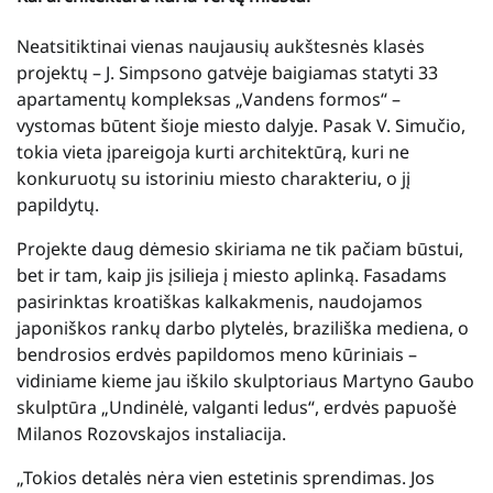
Neatsitiktinai vienas naujausių aukštesnės klasės
projektų – J. Simpsono gatvėje baigiamas statyti 33
apartamentų kompleksas „Vandens formos“ –
vystomas būtent šioje miesto dalyje. Pasak V. Simučio,
tokia vieta įpareigoja kurti architektūrą, kuri ne
konkuruotų su istoriniu miesto charakteriu, o jį
papildytų.
Projekte daug dėmesio skiriama ne tik pačiam būstui,
bet ir tam, kaip jis įsilieja į miesto aplinką. Fasadams
pasirinktas kroatiškas kalkakmenis, naudojamos
japoniškos rankų darbo plytelės, braziliška mediena, o
bendrosios erdvės papildomos meno kūriniais –
vidiniame kieme jau iškilo skulptoriaus Martyno Gaubo
skulptūra „Undinėlė, valganti ledus“, erdvės papuošė
Milanos Rozovskajos instaliacija.
„Tokios detalės nėra vien estetinis sprendimas. Jos