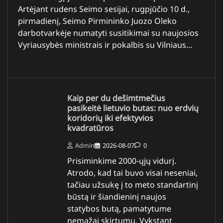
Artėjant rudens Seimo sesijai, rugpjūčio 10 d.,
pirmadienį, Seimo Pirmininko Juozo Oleko
darbotvarkėje numatyti susitikimai su naujosios
Vyriausybės ministrais ir pokalbis su Vilniaus…
Kaip per du dešimtmečius
pasikeitė lietuvio butas: nuo erdvių
koridorių iki efektyvios
kvadratūros
Admin
2026-08-07
0
Prisiminkime 2000-ųjų vidurį.
Atrodo, kad tai buvo visai neseniai,
tačiau užsukę į to meto standartinį
būstą ir šiandieninį naujos
statybos butą, pamatytume
nemažai skirtumų. Vykstant