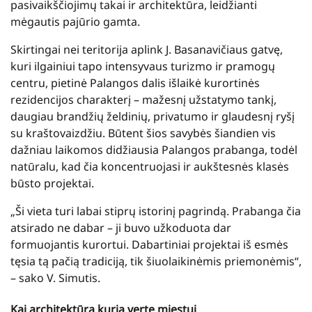
pasivaikščiojimų takai ir architektūra, leidžianti
mėgautis pajūrio gamta.
Skirtingai nei teritorija aplink J. Basanavičiaus gatvę,
kuri ilgainiui tapo intensyvaus turizmo ir pramogų
centru, pietinė Palangos dalis išlaikė kurortinės
rezidencijos charakterį – mažesnį užstatymo tankį,
daugiau brandžių želdinių, privatumo ir glaudesnį ryšį
su kraštovaizdžiu. Būtent šios savybės šiandien vis
dažniau laikomos didžiausia Palangos prabanga, todėl
natūralu, kad čia koncentruojasi ir aukštesnės klasės
būsto projektai.
„Ši vieta turi labai stiprų istorinį pagrindą. Prabanga čia
atsirado ne dabar – ji buvo užkoduota dar
formuojantis kurortui. Dabartiniai projektai iš esmės
tęsia tą pačią tradiciją, tik šiuolaikinėmis priemonėmis“,
– sako V. Simutis.
Kai architektūra kuria vertę miestui