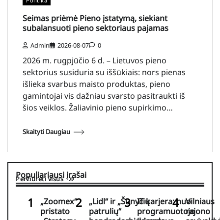
Politika
Seimas priėmė Pieno įstatymą, siekiant
subalansuoti pieno sektoriaus pajamas
Admin
2026-08-07
0
2026 m. rugpjūčio 6 d. – Lietuvos pieno
sektorius susiduria su iššūkiais: nors pienas
išlieka svarbus maisto produktas, pieno
gamintojai vis dažniau svarsto pasitraukti iš
šios veiklos. Žaliavinio pieno supirkimo…
Skaityti Daugiau
Populiariausi įrašai
Peržiūrėti visus
„Zoomex“
„Lidl“ ir „Šunyčių
IT karjera: nuo
Vilniaus
pristato
patrulių“
programuotojo
rajono