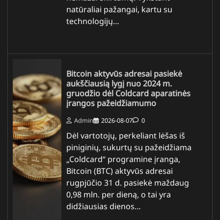
natūraliai pažangai, kartu su
technologijų…
Bitcoin aktyvūs adresai pasiekė
aukščiausią lygį nuo 2024 m.
gruodžio dėl Coldcard aparatinės
įrangos pažeidžiamumo
Admin
2026-08-07
0
Dėl vartotojų, perkeliant lėšas iš
piniginių, sukurtų su pažeidžiama
„Coldcard“ programine įranga,
Bitcoin (BTC) aktyvūs adresai
rugpjūčio 31 d. pasiekė maždaug
0,98 mln. per dieną, o tai yra
didžiausias dienos…