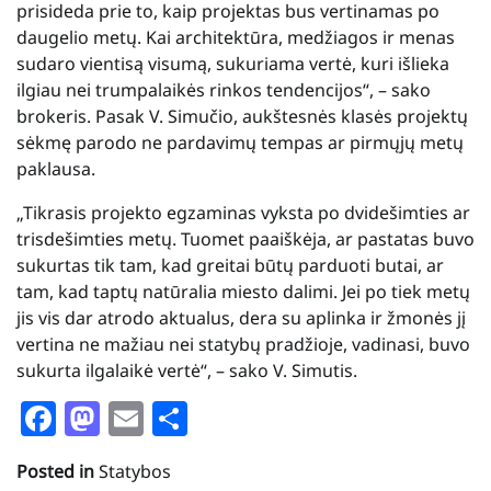
prisideda prie to, kaip projektas bus vertinamas po
daugelio metų. Kai architektūra, medžiagos ir menas
sudaro vientisą visumą, sukuriama vertė, kuri išlieka
ilgiau nei trumpalaikės rinkos tendencijos“, – sako
brokeris. Pasak V. Simučio, aukštesnės klasės projektų
sėkmę parodo ne pardavimų tempas ar pirmųjų metų
paklausa.
„Tikrasis projekto egzaminas vyksta po dvidešimties ar
trisdešimties metų. Tuomet paaiškėja, ar pastatas buvo
sukurtas tik tam, kad greitai būtų parduoti butai, ar
tam, kad taptų natūralia miesto dalimi. Jei po tiek metų
jis vis dar atrodo aktualus, dera su aplinka ir žmonės jį
vertina ne mažiau nei statybų pradžioje, vadinasi, buvo
sukurta ilgalaikė vertė“, – sako V. Simutis.
Facebook
Mastodon
Email
Share
Posted in
Statybos