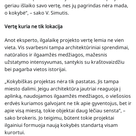
geriau išlaiko savo vertę, nes jų pagrindas nėra mada,
o kokybė“, – sako V. Simutis.
Vertę kuria ne tik lokacija
Anot eksperto, ilgalaikę projekto vertę lemia ne vien
vieta. Vis svarbesni tampa architektūriniai sprendimai,
natūralios ir ilgaamžės medžiagos, mažesnis
užstatymo intensyvumas, santykis su kraštovaizdžiu
bei pagarba vietos istorijai.
„Kokybiškas projektas nėra tik pastatas. Jis tampa
miesto dalimi. Jeigu architektūra jautriai reaguoja į
aplinką, naudojamos ilgaamžės medžiagos, o viešosios
erdvės kuriamos galvojant ne tik apie gyventojus, bet ir
apie visą miestą, tokie objektai daug lėčiau sensta“, –
sako brokeris. Jo teigimu, būtent tokie projektai
ilgainiui formuoja naują kokybės standartą visam
kurortui.