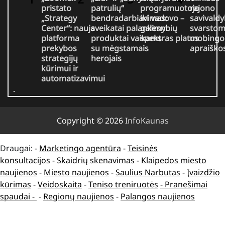
pristato
patrulių“
programuotojo
rajono
„Strategy
bendradarbiavimas:
iki vadovo –
savivaldy
Center“: nauja
sveikatai palankesni
galimybių
svarsto
platforma
produktai vaikams
spektras platus
mobingo
prekybos
su mėgstamais
apraiško
strategijų
herojais
kūrimui ir
automatizavimui
Copyright © 2026
InfoKaunas
Draugai: -
Marketingo agentūra
-
Teisinės
konsultacijos
-
Skaidrių skenavimas
-
Klaipedos miesto
naujienos
-
Miesto naujienos
-
Saulius Narbutas
-
Įvaizdžio
kūrimas
-
Veidoskaita
-
Teniso treniruotės
- Pranešimai
spaudai -
-
Regionų naujienos
-
Palangos naujienos