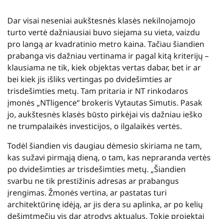
Dar visai neseniai aukštesnės klasės nekilnojamojo
turto vertė dažniausiai buvo siejama su vieta, vaizdu
pro langą ar kvadratinio metro kaina. Tačiau šiandien
prabanga vis dažniau vertinama ir pagal kitą kriterijų –
klausiama ne tik, kiek objektas vertas dabar, bet ir ar
bei kiek jis išliks vertingas po dvidešimties ar
trisdešimties metų. Tam pritaria ir NT rinkodaros
įmonės „NTligence“ brokeris Vytautas Simutis. Pasak
jo, aukštesnės klasės būsto pirkėjai vis dažniau ieško
ne trumpalaikės investicijos, o ilgalaikės vertės.
Todėl šiandien vis daugiau dėmesio skiriama ne tam,
kas sužavi pirmąją dieną, o tam, kas nepraranda vertės
po dvidešimties ar trisdešimties metų. „Šiandien
svarbu ne tik prestižinis adresas ar prabangus
įrengimas. Žmonės vertina, ar pastatas turi
architektūrinę idėją, ar jis dera su aplinka, ar po kelių
dešimtmečių vis dar atrodys aktualus. Tokie projektai