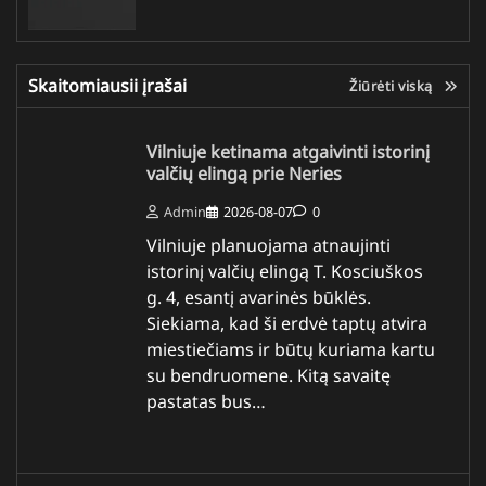
Skaitomiausii įrašai
Žiūrėti viską
Vilniuje ketinama atgaivinti istorinį
valčių elingą prie Neries
Admin
2026-08-07
0
Vilniuje planuojama atnaujinti
istorinį valčių elingą T. Kosciuškos
g. 4, esantį avarinės būklės.
Siekiama, kad ši erdvė taptų atvira
miestiečiams ir būtų kuriama kartu
su bendruomene. Kitą savaitę
pastatas bus…