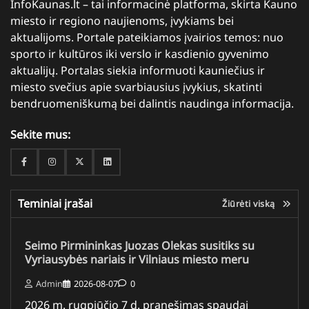
InfoKaunas.lt – tai informacinė platforma, skirta Kauno
miesto ir regiono naujienoms, įvykiams bei
aktualijoms. Portale pateikiamos įvairios temos: nuo
sporto ir kultūros iki verslo ir kasdienio gyvenimo
aktualijų. Portalas siekia informuoti kauniečius ir
miesto svečius apie svarbiausius įvykius, skatinti
bendruomeniškumą bei dalintis naudinga informacija.
Sekite mus:
Facebook
Instagram
Twitter
Linkedin
Teminiai įrašai
Žiūrėti viską
Seimo Pirmininkas Juozas Olekas susitiks su
Vyriausybės nariais ir Vilniaus miesto meru
Admin
2026-08-07
0
2026 m. rugpjūčio 7 d. pranešimas spaudai