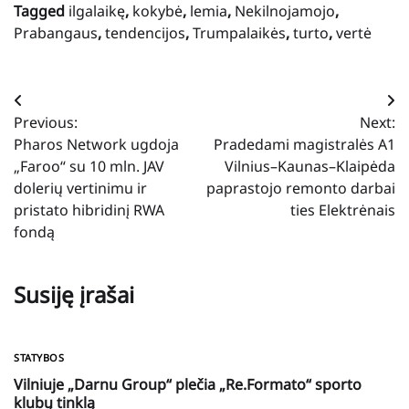
Tagged
ilgalaikę
,
kokybė
,
lemia
,
Nekilnojamojo
,
Prabangaus
,
tendencijos
,
Trumpalaikės
,
turto
,
vertė
Navigacija
Previous:
Next:
tarp
Pharos Network ugdoja
Pradedami magistralės A1
įrašų
„Faroo“ su 10 mln. JAV
Vilnius–Kaunas–Klaipėda
dolerių vertinimu ir
paprastojo remonto darbai
pristato hibridinį RWA
ties Elektrėnais
fondą
Susiję įrašai
STATYBOS
Vilniuje „Darnu Group“ plečia „Re.Formato“ sporto
klubų tinklą