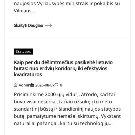
naujosios Vyriausybės ministrais ir pokalbis su
Vilniaus…
Skaityti Daugiau
Statybos
Kaip per du dešimtmečius pasikeitė lietuvio
butas: nuo erdvių koridorių iki efektyvios
kvadratūros
Admin
2026-08-07
0
Prisiminkime 2000-ųjų vidurį. Atrodo, kad tai
buvo visai neseniai, tačiau užsukę į to meto
standartinį būstą ir šiandieninį naujos statybos
butą, pamatytume nemažai skirtumų. Vykstant
natūraliai pažangai, kartu su technologijų…