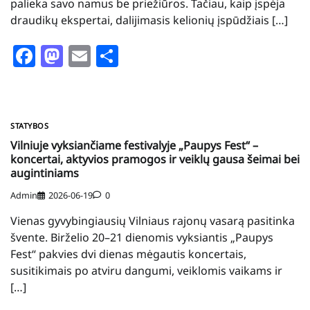
palieka savo namus be priežiūros. Tačiau, kaip įspėja
draudikų ekspertai, dalijimasis kelionių įspūdžiais […]
Facebook
Mastodon
Email
Share
STATYBOS
Vilniuje vyksiančiame festivalyje „Paupys Fest“ –
koncertai, aktyvios pramogos ir veiklų gausa šeimai bei
augintiniams
Admin
2026-06-19
0
Vienas gyvybingiausių Vilniaus rajonų vasarą pasitinka
švente. Birželio 20–21 dienomis vyksiantis „Paupys
Fest“ pakvies dvi dienas mėgautis koncertais,
susitikimais po atviru dangumi, veiklomis vaikams ir
[…]