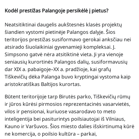
Kodėl prestižas Palangoje persikėlė į pietus?
Neatsitiktinai daugelis aukštesnės klasės projektų
šiandien vystomi pietinėje Palangos dalyje. Šios
teritorijos prestižas susiformavo gerokai anksčiau nei
atsirado šiuolaikiniai gyvenamieji kompleksai. J.
Simpsono gatvė nėra atsitiktinė vieta. Ji yra vienoje
seniausių kurortinės Palangos dalių, susiformavusių
dar XIX a. pabaigoje–XX a. pradžioje, kai grafų
Tiškevičių dėka Palanga buvo kryptingai vystoma kaip
aristokratiškas Baltijos kurortas.
Būtent teritorijoje tarp Birutės parko, Tiškevičių rūmų
ir jūros kūrėsi pirmosios reprezentacinės vasarvietės,
vilos ir pensionai, kuriuose vasarodavo to meto
inteligentija bei pasiturintys poilsiautojai iš Vilniaus,
Kauno ir Varšuvos. Šios miesto dalies išskirtinumą kūrė
ne komercija, o poilsio kultūra – parkai,