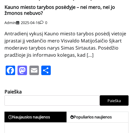
Kauno miesto tarybos posėdyje – nei mero, nei jo
žmonos nebuvo?
Admin
2025-04-16
0
Antradienį vykusį Kauno miesto tarybos posėdį vietoje
įprastai jį vedančio mero Visvaldo Matijošaičio šįkart
moderavo tarybos narys Simas Sirtautas. Posėdžio
pradžioje jis informavo kolegas, kad […]
Facebook
Mastodon
Email
Share
Paieška
Paieška
Naujausios naujienos
Populiarios naujienos