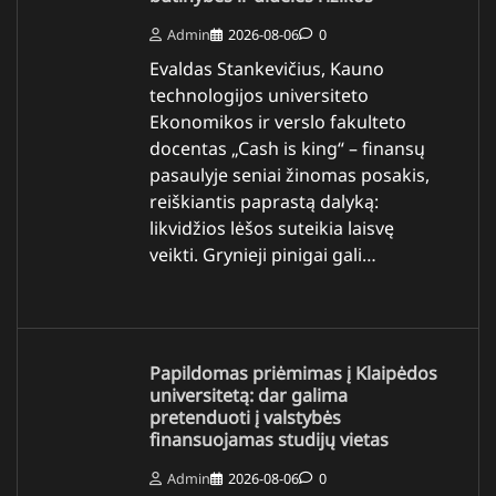
Admin
2026-08-06
0
Evaldas Stankevičius, Kauno
technologijos universiteto
Ekonomikos ir verslo fakulteto
docentas „Cash is king“ – finansų
pasaulyje seniai žinomas posakis,
reiškiantis paprastą dalyką:
likvidžios lėšos suteikia laisvę
veikti. Grynieji pinigai gali…
Papildomas priėmimas į Klaipėdos
universitetą: dar galima
pretenduoti į valstybės
finansuojamas studijų vietas
Admin
2026-08-06
0