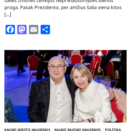
šalies žmones Lenkijos Nepriklausomybės dienos
proga. Pasak Prezidento, per amžius šalia viena kitos
[…]
Facebook
Mastodon
Email
Share
KAUNO MIESTO NAUJIENOS
KAUNO RAJONO NAUJIENOS
POLITIKA