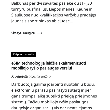
Balkūnas per dvi savaites pasiekė du ITF J30
turnyrų pusfinalius. Liepos mėnesį Kaune ir
Šiauliuose nuo kvalifikacijos varžybų pradėjęs
jaunasis sportininkas abiejuose…
Skaityti Daugiau
Kripto pasaulis
eSIM technologija leidžia skaitmenizuoti
mobiliojo ryšio paslaugas verslui
Admin
2026-08-06
0
Darbuotoją galima įdarbinti nuotoliniu būdu,
elektroniniu parašu pasirašyti sutartį ir per
gana trumpą laiką suteikti prieigą prie įmonės
sistemų. Tačiau mobiliojo ryšio paslaugos
daugelyje organizacijų vis dar neatsiejamos