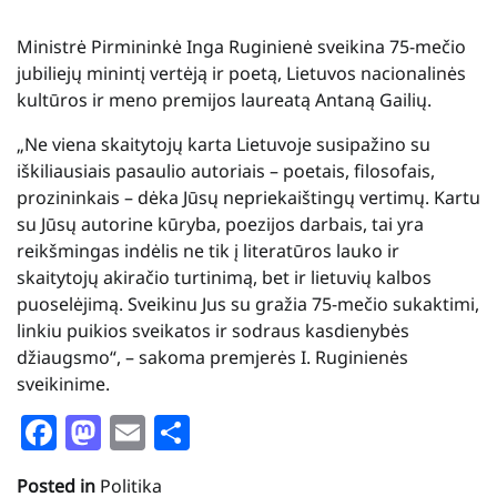
Ministrė Pirmininkė Inga Ruginienė sveikina 75-mečio
jubiliejų minintį vertėją ir poetą, Lietuvos nacionalinės
kultūros ir meno premijos laureatą Antaną Gailių.
„Ne viena skaitytojų karta Lietuvoje susipažino su
iškiliausiais pasaulio autoriais – poetais, filosofais,
prozininkais – dėka Jūsų nepriekaištingų vertimų. Kartu
su Jūsų autorine kūryba, poezijos darbais, tai yra
reikšmingas indėlis ne tik į literatūros lauko ir
skaitytojų akiračio turtinimą, bet ir lietuvių kalbos
puoselėjimą. Sveikinu Jus su gražia 75-mečio sukaktimi,
linkiu puikios sveikatos ir sodraus kasdienybės
džiaugsmo“, – sakoma premjerės I. Ruginienės
sveikinime.
Facebook
Mastodon
Email
Share
Posted in
Politika