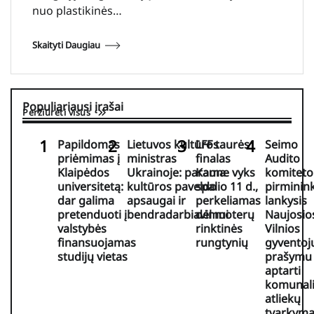
nuo plastikinės…
Skaityti Daugiau
Populiariausi įrašai
Peržiūrėti visus
Papildomas
Lietuvos kultūros
LFF taurės
Seimo
priėmimas į
ministras
finalas
Audito
Klaipėdos
Ukrainoje: parama
Kaune vyks
komiteto
universitetą:
kultūros paveldo
spalio 11 d.,
pirminin
dar galima
apsaugai ir
perkeliamas
lankysis
pretenduoti į
bendradarbiavimui
dėl moterų
Naujosio
valstybės
rinktinės
Vilnios
finansuojamas
rungtynių
gyventoj
studijų vietas
prašymu
aptarti
komunali
atliekų
tvarkym