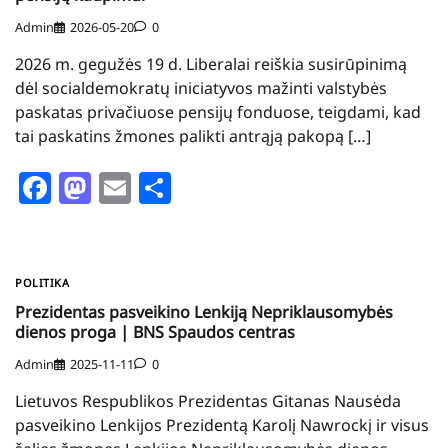
Admin
2026-05-20
0
2026 m. gegužės 19 d. Liberalai reiškia susirūpinimą
dėl socialdemokratų iniciatyvos mažinti valstybės
paskatas privačiuose pensijų fonduose, teigdami, kad
tai paskatins žmones palikti antrąją pakopą […]
Facebook
Mastodon
Email
Share
POLITIKA
Prezidentas pasveikino Lenkiją Nepriklausomybės
dienos proga | BNS Spaudos centras
Admin
2025-11-11
0
Lietuvos Respublikos Prezidentas Gitanas Nausėda
pasveikino Lenkijos Prezidentą Karolį Nawrockį ir visus