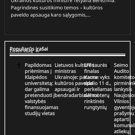
Ukrainos kultūros ministre Tetyana Berezhna.
Pagrindinės susitikimo temos – kultūros
paveldo apsauga karo sąlygomis,…
Populiarūs įrašai
Žiūrėti viską
Papildomas
Lietuvos kultūros
LFF taurės
Seimo
priėmimas į
ministras
finalas
Audito
Klaipėdos
Ukrainoje: parama
Kaune vyks
komiteto
universitetą:
kultūros paveldo
spalio 11 d.,
pirminin
dar galima
apsaugai ir
perkeliamas
lankysis
pretenduoti į
bendradarbiavimui
dėl moterų
Naujosio
valstybės
rinktinės
Vilnios
finansuojamas
rungtynių
gyventoj
studijų vietas
prašymu
aptarti
komunali
atliekų