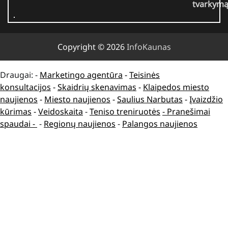
tvarkym
Copyright © 2026
InfoKaunas
Draugai: -
Marketingo agentūra
-
Teisinės
konsultacijos
-
Skaidrių skenavimas
-
Klaipedos miesto
naujienos
-
Miesto naujienos
-
Saulius Narbutas
-
Įvaizdžio
kūrimas
-
Veidoskaita
-
Teniso treniruotės
- Pranešimai
spaudai -
-
Regionų naujienos
-
Palangos naujienos