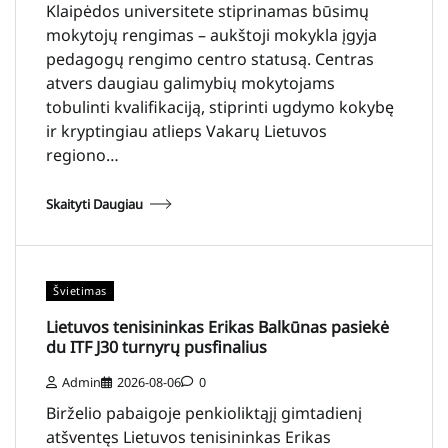
Klaipėdos universitete stiprinamas būsimų
mokytojų rengimas – aukštoji mokykla įgyja
pedagogų rengimo centro statusą. Centras
atvers daugiau galimybių mokytojams
tobulinti kvalifikaciją, stiprinti ugdymo kokybę
ir kryptingiau atlieps Vakarų Lietuvos
regiono…
Skaityti Daugiau
Švietimas
Lietuvos tenisininkas Erikas Balkūnas pasiekė
du ITF J30 turnyrų pusfinalius
Admin
2026-08-06
0
Birželio pabaigoje penkioliktąjį gimtadienį
atšventęs Lietuvos tenisininkas Erikas