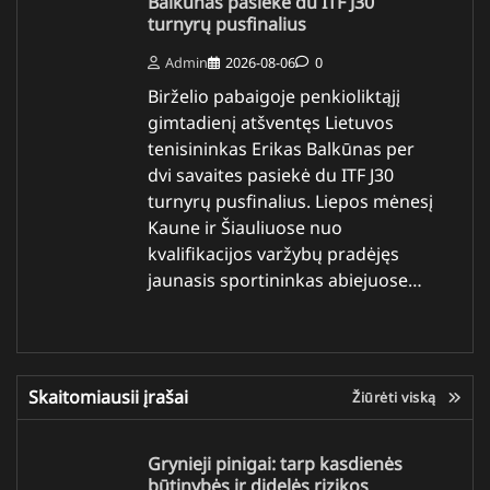
Balkūnas pasiekė du ITF J30
turnyrų pusfinalius
Admin
2026-08-06
0
Birželio pabaigoje penkioliktąjį
gimtadienį atšventęs Lietuvos
tenisininkas Erikas Balkūnas per
dvi savaites pasiekė du ITF J30
turnyrų pusfinalius. Liepos mėnesį
Kaune ir Šiauliuose nuo
kvalifikacijos varžybų pradėjęs
jaunasis sportininkas abiejuose…
Skaitomiausii įrašai
Žiūrėti viską
Grynieji pinigai: tarp kasdienės
būtinybės ir didelės rizikos