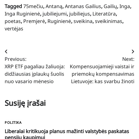
Tagged
75mečiu
,
Antaną
,
Antanas Gailius
,
Gailių
,
Inga
,
Inga Ruginienė
,
jubiliejumi
,
jubiliejus
,
Literatūra
,
poetas
,
Premjerė
,
Ruginienė
,
sveikina
,
sveikinimas
,
vertėjas
Navigacija
Previous:
Next:
tarp
XRP ETF pagaliau žaliuoja:
Kompensuojamieji vaistai ir
įrašų
didžiausias įplaukų šuolis
priemokų kompensavimas
nuo vasario mėnesio
Lietuvoje: kas svarbu žinoti
Susiję įrašai
POLITIKA
Liberalai kritikuoja planus mažinti valstybės paskatas
pensijų kaupimui