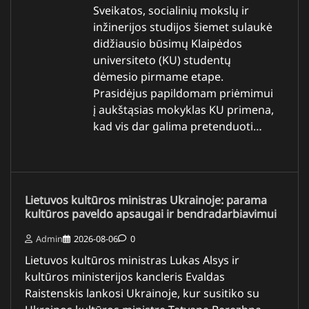
Sveikatos, socialinių mokslų ir
inžinerijos studijos šiemet sulaukė
didžiausio būsimų Klaipėdos
universiteto (KU) studentų
dėmesio pirmame etape.
Prasidėjus papildomam priėmimui
į aukštąsias mokyklas KU primena,
kad vis dar galima pretenduoti…
Lietuvos kultūros ministras Ukrainoje: parama
kultūros paveldo apsaugai ir bendradarbiavimui
Admin
2026-08-06
0
Lietuvos kultūros ministras Lukas Alsys ir
kultūros ministerijos kancleris Evaldas
Raistenskis lankosi Ukrainoje, kur susitiko su