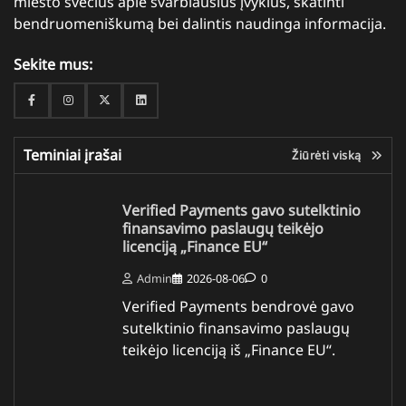
miesto svečius apie svarbiausius įvykius, skatinti
bendruomeniškumą bei dalintis naudinga informacija.
Sekite mus:
Facebook
Instagram
Twitter
Linkedin
Teminiai įrašai
Žiūrėti viską
Verified Payments gavo sutelktinio
finansavimo paslaugų teikėjo
licenciją „Finance EU“
Admin
2026-08-06
0
Verified Payments bendrovė gavo
sutelktinio finansavimo paslaugų
teikėjo licenciją iš „Finance EU“.