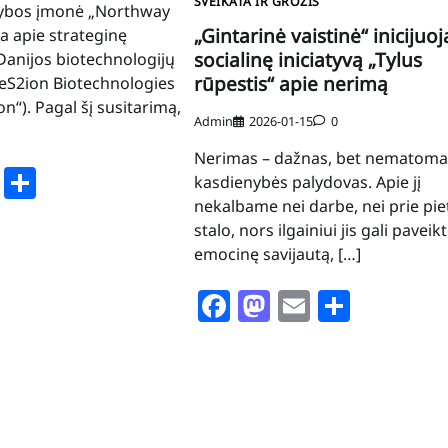
SVEIKATA IR GROŽIS
ybos įmonė „Northway
„Gintarinė vaistinė“ inicijuoj
a apie strateginę
socialinę iniciatyvą „Tylus
Danijos biotechnologijų
rūpestis“ apie nerimą
eS2ion Biotechnologies
n“). Pagal šį susitarimą,
Admin
2026-01-15
0
Nerimas – dažnas, bet nematoma
book
stodon
Email
Share
kasdienybės palydovas. Apie jį
nekalbame nei darbe, nei prie pie
stalo, nors ilgainiui jis gali paveikt
emocinę savijautą, […]
Facebook
Mastodon
Email
Share