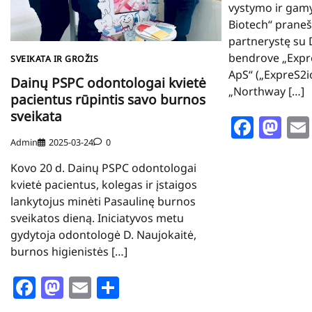
vystymo ir gam
Biotech“ praneš
partnerystę su 
bendrove „Expr
SVEIKATA IR GROŽIS
ApS“ („ExpreS2io
Dainų PSPC odontologai kvietė
„Northway […]
pacientus rūpintis savo burnos
sveikata
Face
Ma
Admin
2025-03-24
0
Kovo 20 d. Dainų PSPC odontologai
kvietė pacientus, kolegas ir įstaigos
lankytojus minėti Pasaulinę burnos
sveikatos dieną. Iniciatyvos metu
gydytoja odontologė D. Naujokaitė,
burnos higienistės […]
Facebook
Mastodon
Email
Share