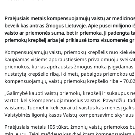
Praėjusiais metais kompensuojamųjų vaistų ar medicinos p
beveik kas antras žmogus Lietuvoje. Apie pusei milijono
vaisto ar priemonės suma, bet ir priemoka. Ji padengta t
priemokų krepšelį arba jei priklausė toms visuomenės 
Kompensuojamųjų vaistų priemokų krepšelis nuo kiekvien
kaupiamas visiems apdraustiesiems privalomuoju sveikat
priemokos, kurias apdraustas žmogus moka įsigydamas 
nustatytą krepšelio ribą, iki metų pabaigos priemokos už
kompensuojamųjų vaistų priemokų krepšelio riba – 70,02
„Galimybė kaupti vaistų priemokų krepšelį ir sukaupus n
vartoti kelis kompensuojamuosius vaistus. Pavyzdžiui tada, 
vaistams. Tuomet ir keli eurai už vaistus kas mėnesį gali
Valstybinės ligonių kasos Vaistų kompensavimo skyriaus
Praėjusiais metais 105 tūkst. žmonių vaistų priemokos bu
mln. eurų. Taigi maždaug kas dvyliktam kompensuojamuos