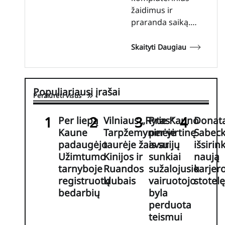
žaidimus ir
praranda saiką.…
Skaityti Daugiau
Populiariausi įrašai
Peržiūrėti visus
Per liepą
Vilniaus „Rytas“
Prie Kauno
Donat
Kaune
Tarpžemyninėje
per virtinę
Sabeck
padaugėjo
taurėje žais su
avarijų
išsirin
Užimtumo
Kinijos ir
sunkiai
naują
tarnyboje
Ruandos
sužalojusio
karjer
registruotų
klubais
vairuotojo
stotelę
bedarbių
byla
perduota
teismui