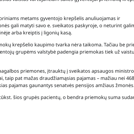
doriniams metams gyventojo krepšelis anuliuojamas ir
s gali matyti savo e. sveikatos paskyroje, o neturint gali
ėje arba kreiptis į ligonių kasą.
mokų krepšelio kaupimo tvarka nėra taikoma. Tačiau be pr
gyventojų grupėms valstybė padengia priemokas tiek už vaistu
galbos priemones, įtrauktų į sveikatos apsaugos ministro
ai, taip pat mažas draudžiamąsias pajamas – mažiau nei 46
okias pajamas gaunantys senatvės pensijos amžiaus žmonės
ūkst. šios grupės pacientų, o bendra priemokų suma sudar