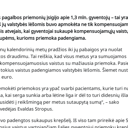
agalbos priemonių įsigijo apie 1,3 mln. gyventojų – tai yra
 iš jų valstybės lėšomis buvo apmokėta ne tik kompensuojam
ais atvejais, kai gyventojai sukaupė kompensuojamųjų vaist
grupėms, kurioms priemoka padengiama.
ų kalendorinių metų pradžios iki jų pabaigos yra nuolat
os draudimu. Tai reiškia, kad visus metus yra sumuojamos
kompensuojamuosius vaistus su mažiausia priemoka. Pasi
 tokius vaistus padengiamos valstybės lėšomis. Šiemet nust
 euro.
emokėti priemokos yra ypač svarbi pacientams, kurie turi n
kai serga sunkia arba lėtine liga ir dėl to turi didesnių išl
 susidėti į reikšmingą per metus sutaupytą sumą“, – sako
 vedėjas Evaldas Stropus.
vo padengtos sukaupus krepšelį. Iš viso tam prireikė apie 5
ius vaistus vartojančiam šalies gyventojui priemokų krepš