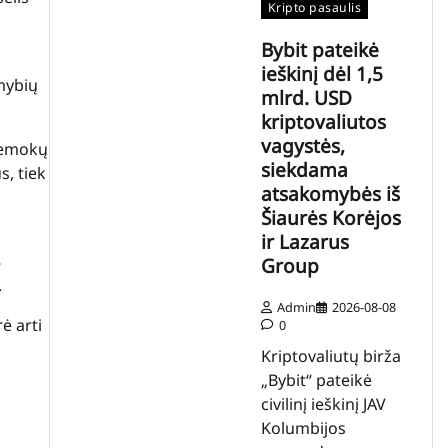
Kripto pasaulis
Bybit pateikė
ieškinį dėl 1,5
mybių
mlrd. USD
kriptovaliutos
vagystės,
iemokų
siekdama
s, tiek
atsakomybės iš
Šiaurės Korėjos
ir Lazarus
8
Group
.
Admin
2026-08-08
ė arti
0
Kriptovaliutų birža
„Bybit“ pateikė
civilinį ieškinį JAV
Kolumbijos