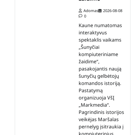
Adomas
2026-08-08
0
Kaune numatomas
interaktyvus
spektaklis vaikams
„Šunyčiai
kompiuteriniame
žaidime“,
pasakojantis naują
šunyčių gelbėtojų
komandos istoriją.
Pastatymą
organizuoja VšĮ
„Markmedia“.
Pagrindinis istorijos
veikėjas Maršalas
pernelyg įsitraukia į
kompiuterinius