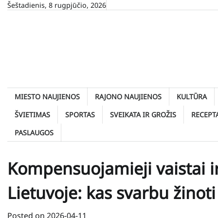
Skip
Šeštadienis, 8 rugpjūčio, 2026
to
content
MIESTO NAUJIENOS
RAJONO NAUJIENOS
KULTŪRA
ŠVIETIMAS
SPORTAS
SVEIKATA IR GROŽIS
RECEPT
PASLAUGOS
Kompensuojamieji vaistai
Lietuvoje: kas svarbu žinoti
Posted on
2026-04-11