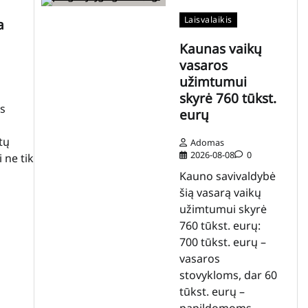
Laisvalaikis
a
Kaunas vaikų
vasaros
užimtumui
skyrė 760 tūkst.
s
eurų
tų
Adomas
2026-08-08
0
i ne tik
Kauno savivaldybė
šią vasarą vaikų
užimtumui skyrė
760 tūkst. eurų:
700 tūkst. eurų –
vasaros
stovykloms, dar 60
tūkst. eurų –
papildomoms