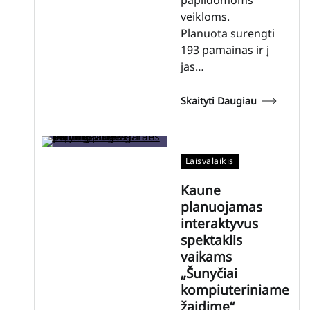
veikloms.
Planuota surengti
193 pamainas ir į
jas…
Skaityti Daugiau
Laisvalaikis
Kaune
planuojamas
interaktyvus
spektaklis
vaikams
„Šunyčiai
kompiuteriniame
žaidime“