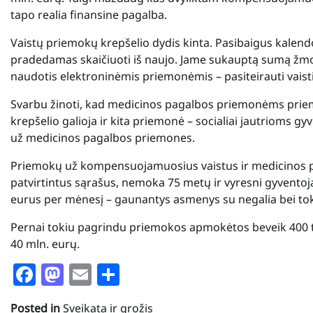
tapo realia finansine pagalba.
Vaistų priemokų krepšelio dydis kinta. Pasibaigus kalen
pradedamas skaičiuoti iš naujo. Jame sukauptą sumą žmonė
naudotis elektroninėmis priemonėmis – pasiteirauti vaistin
Svarbu žinoti, kad medicinos pagalbos priemonėms prie
krepšelio galioja ir kita priemonė – socialiai jautrioms 
už medicinos pagalbos priemones.
Priemokų už kompensuojamuosius vaistus ir medicinos pa
patvirtintus sąrašus
, nemoka 75 metų ir vyresni gyventoj
eurus per mėnesį – gaunantys asmenys su negalia bei t
Pernai tokiu pagrindu priemokos apmokėtos beveik 400 t
40 mln. eurų.
Facebook
Mastodon
Email
Share
Posted in
Sveikata ir grožis