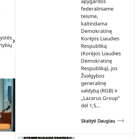
apygardos
,
federaliniame
teisme,
kaltindama
Demokratinę
rystės
Korėjos Liaudies
mybių
Respubliką
(Korėjos Liaudies
Demokratinę
Respubliką), jos
Žvalgybos
generalinę
valdybą (RGB) ir
„Lazarus Group“
dėl 1,5…
Skaityti Daugiau