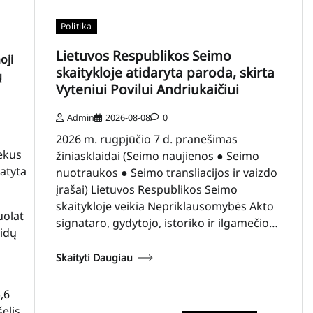
Politika
Lietuvos Respublikos Seimo
oji
skaitykloje atidaryta paroda, skirta
ų
Vyteniui Povilui Andriukaičiui
Admin
2026-08-08
0
2026 m. rugpjūčio 7 d. pranešimas
ekus
žiniasklaidai (Seimo naujienos ● Seimo
atyta
nuotraukos ● Seimo transliacijos ir vaizdo
įrašai) Lietuvos Respublikos Seimo
skaitykloje veikia Nepriklausomybės Akto
uolat
signataro, gydytojo, istoriko ir ilgamečio…
aidų
Skaityti Daugiau
,6
elis