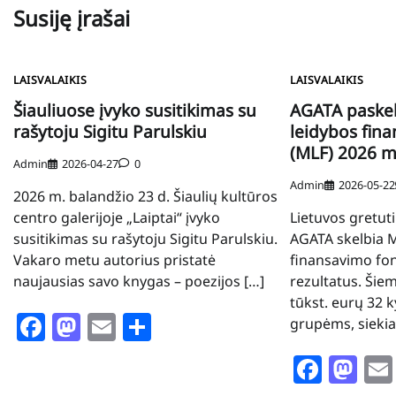
įrašų
Susiję įrašai
LAISVALAIKIS
LAISVALAIKIS
Šiauliuose įvyko susitikimas su
AGATA paske
rašytoju Sigitu Parulskiu
leidybos fin
(MLF) 2026 m
Admin
2026-04-27
0
Admin
2026-05-22
2026 m. balandžio 23 d. Šiaulių kultūros
centro galerijoje „Laiptai“ įvyko
Lietuvos gretuti
susitikimas su rašytoju Sigitu Parulskiu.
AGATA skelbia 
Vakaro metu autorius pristatė
finansavimo fo
naujausias savo knygas – poezijos […]
rezultatus. Šie
tūkst. eurų 32 k
Facebook
Mastodon
Email
Share
grupėms, siekia
Face
Ma