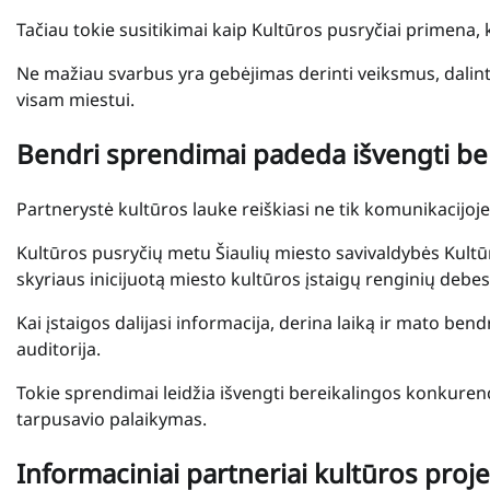
Tačiau tokie susitikimai kaip Kultūros pusryčiai primena, 
Ne mažiau svarbus yra gebėjimas derinti veiksmus, dalinti
visam miestui.
Bendri sprendimai padeda išvengti be
Partnerystė kultūros lauke reiškiasi ne tik komunikacijoj
Kultūros pusryčių metu Šiaulių miesto savivaldybės Kultū
skyriaus inicijuotą miesto kultūros įstaigų renginių debesį
Kai įstaigos dalijasi informacija, derina laiką ir mato bendr
auditorija.
Tokie sprendimai leidžia išvengti bereikalingos konkuren
tarpusavio palaikymas.
Informaciniai partneriai kultūros proj