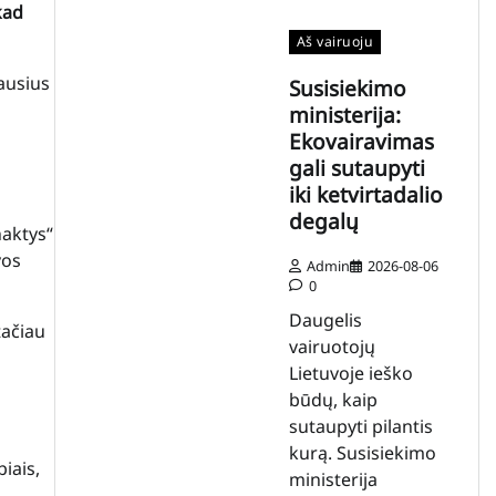
kad
Aš vairuoju
ausius
Susisiekimo
ministerija:
Ekovairavimas
gali sutaupyti
iki ketvirtadalio
degalų
naktys“
vos
Admin
2026-08-06
0
Daugelis
tačiau
vairuotojų
Lietuvoje ieško
būdų, kaip
sutaupyti pilantis
kurą. Susisiekimo
iais,
ministerija