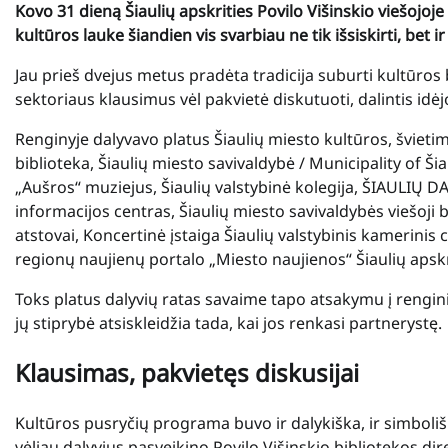
Kovo 31 dieną Šiaulių apskrities Povilo Višinskio viešojoje
kultūros lauke šiandien vis svarbiau ne tik išsiskirti, bet ir
Jau prieš dvejus metus pradėta tradicija suburti kultūros
sektoriaus klausimus vėl pakvietė diskutuoti, dalintis id
Renginyje dalyvavo platus Šiaulių miesto kultūros, švieti
biblioteka, Šiaulių miesto savivaldybė / Municipality of Šiau
„Aušros“ muziejus, Šiaulių valstybinė kolegija, ŠIAULIŲ D
informacijos centras, Šiaulių miesto savivaldybės viešoji 
atstovai, Koncertinė įstaiga Šiaulių valstybinis kamerinis 
regionų naujienų portalo „Miesto naujienos“ Šiaulių apskri
Toks platus dalyvių ratas savaime tapo atsakymu į rengini
jų stiprybė atsiskleidžia tada, kai jos renkasi partnerystę.
Klausimas, pakvietęs diskusijai
Kultūros pusryčių programa buvo ir dalykiška, ir simbolišk
vėliau dalyvius pasveikino Povilo Višinskio bibliotekos d