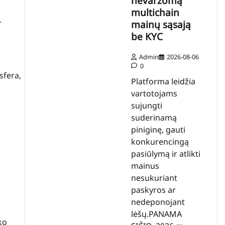
nevaržomą
multichain
r
mainų sąsają
be KYC
Admin
2026-08-06
0
sfera,
Platforma leidžia
vartotojams
sujungti
suderinamą
piniginę, gauti
konkurencingą
pasiūlymą ir atlikti
mainus
nesukuriant
paskyros ar
nedeponojant
lėšų.PANAMA
ko