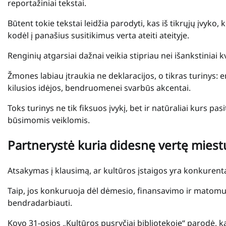
reportažiniai tekstai.
Būtent tokie tekstai leidžia parodyti, kas iš tikrųjų įvy
kodėl į panašius susitikimus verta ateiti ateityje.
Renginių atgarsiai dažnai veikia stipriau nei išankstiniai k
Žmones labiau įtraukia ne deklaracijos, o tikras turinys: 
kilusios idėjos, bendruomenei svarbūs akcentai.
Toks turinys ne tik fiksuos įvykį, bet ir natūraliai kurs p
būsimomis veiklomis.
Partnerystė kuria didesnę vertę miest
Atsakymas į klausimą, ar kultūros įstaigos yra konkurentai
Taip, jos konkuruoja dėl dėmesio, finansavimo ir matomu
bendradarbiauti.
Kovo 31-osios „Kultūros pusryčiai bibliotekoje“ parodė, ka