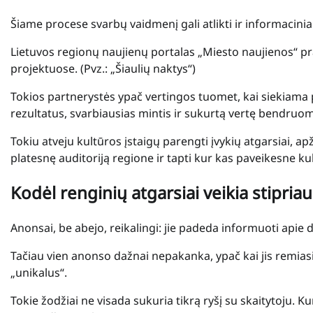
Šiame procese svarbų vaidmenį gali atlikti ir informaciniai
Lietuvos regionų naujienų portalas „Miesto naujienos“ pr
projektuose. (Pvz.: „Šiaulių naktys“)
Tokios partnerystės ypač vertingos tuomet, kai siekiama pl
rezultatus, svarbiausias mintis ir sukurtą vertę bendruo
Tokiu atveju kultūros įstaigų parengti įvykių atgarsiai, a
platesnę auditoriją regione ir tapti kur kas paveikesne k
Kodėl renginių atgarsiai veikia stipria
Anonsai, be abejo, reikalingi: jie padeda informuoti apie d
Tačiau vien anonso dažnai nepakanka, ypač kai jis remiasi s
„unikalus“.
Tokie žodžiai ne visada sukuria tikrą ryšį su skaitytoju. K