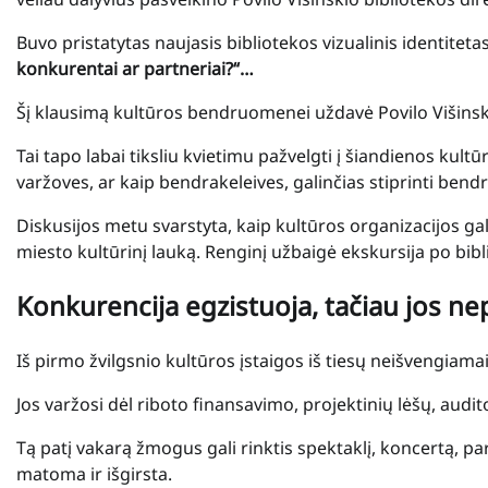
Buvo pristatytas naujasis bibliotekos vizualinis identiteta
konkurentai ar partneriai?“…
Šį klausimą kultūros bendruomenei uždavė Povilo Višinsk
Tai tapo labai tiksliu kvietimu pažvelgti į šiandienos kult
varžoves, ar kaip bendrakeleives, galinčias stiprinti bend
Diskusijos metu svarstyta, kaip kultūros organizacijos galėt
miesto kultūrinį lauką. Renginį užbaigė ekskursija po bibl
Konkurencija egzistuoja, tačiau jos n
Iš pirmo žvilgsnio kultūros įstaigos iš tiesų neišvengiama
Jos varžosi dėl riboto finansavimo, projektinių lėšų, audit
Tą patį vakarą žmogus gali rinktis spektaklį, koncertą, pa
matoma ir išgirsta.