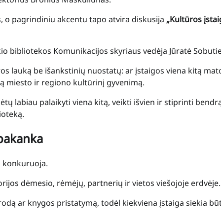
s, o pagrindiniu akcentu tapo atvira diskusija
„Kultūros įstai
io bibliotekos Komunikacijos skyriaus vedėja Jūratė Sobuti
ūros lauką be išankstinių nuostatų: ar įstaigos viena kitą mat
rą miesto ir regiono kultūrinį gyvenimą.
ų labiau palaikyti viena kitą, veikti išvien ir stiprinti bendr
ioteką.
epakanka
i konkuruoja.
orijos dėmesio, rėmėjų, partnerių ir vietos viešojoje erdvėje.
rodą ar knygos pristatymą, todėl kiekviena įstaiga siekia būt