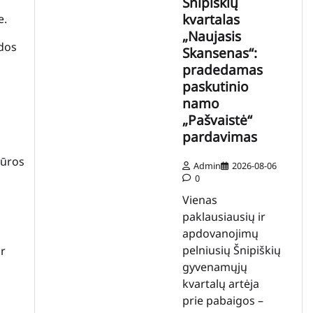
Šnipiškių
kvartalas
e.
„Naujasis
udos
Skansenas“:
pradedamas
paskutinio
namo
„Pašvaistė“
pardavimas
tūros
Admin
2026-08-06
0
Vienas
paklausiausių ir
apdovanojimų
pelniusių Šnipiškių
ir
gyvenamųjų
kvartalų artėja
prie pabaigos –