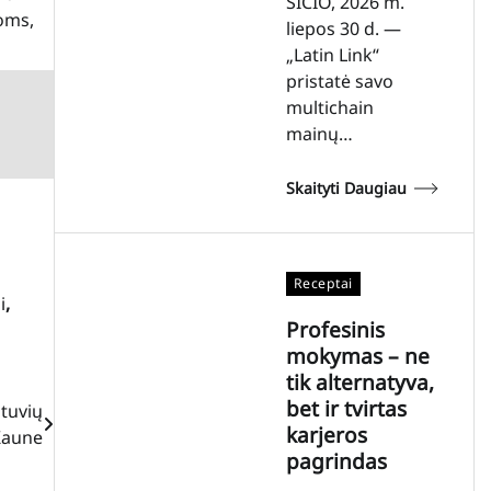
SIČIO, 2026 m.
moms,
liepos 30 d. —
„Latin Link“
pristatė savo
multichain
mainų…
Skaityti Daugiau
Receptai
i
,
Profesinis
mokymas – ne
tik alternatyva,
bet ir tvirtas
otuvių
karjeros
 Kaune
pagrindas