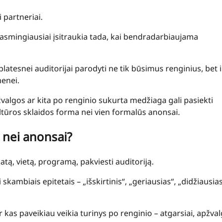
 partneriai.
asmingiausiai įsitraukia tada, kai bendradarbiaujama
atesnei auditorijai parodyti ne tik būsimus renginius, bet i
menei.
pžvalgos ar kita po renginio sukurta medžiaga gali pasiekti
ultūros sklaidos forma nei vien formalūs anonsai.
u nei anonsai?
atą, vietą, programą, pakviesti auditoriją.
kambiais epitetais – „išskirtinis“, „geriausias“, „didžiausias
ur kas paveikiau veikia turinys po renginio – atgarsiai, apžva