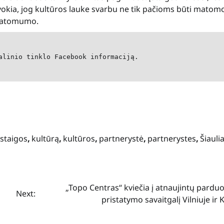
vokia, jog kultūros lauke svarbu ne tik pačioms būti mato
 matomumo.
alinio tinklo Facebook informaciją.
įstaigos
,
kultūrą
,
kultūros
,
partnerystė
,
partnerystes
,
Šiaulia
„Topo Centras“ kviečia į atnaujintų pardu
Next:
pristatymo savaitgalį Vilniuje ir