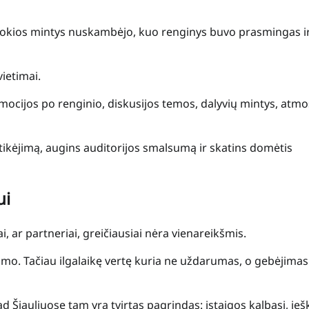
ko, kokios mintys nuskambėjo, kuo renginys buvo prasmingas i
vietimai.
emocijos po renginio, diskusijos temos, dalyvių mintys, atmo
asitikėjimą, augins auditorijos smalsumą ir skatins domėtis
ui
, ar partneriai, greičiausiai nėra vienareikšmis.
mo. Tačiau ilgalaikę vertę kuria ne uždarumas, o gebėjimas
d Šiauliuose tam yra tvirtas pagrindas: įstaigos kalbasi, ieš