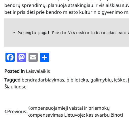
bendrų sprendimų, planuoja atsakingiau ir vis aiškiau su
bet ir prisidėti prie bendro miesto kultūrinio gyvenimo
• Parengta pagal Povilo Višinskio bibliotekos soci
Facebook
Mastodon
Email
Share
Posted in
Laisvalaikis
Tagged
bendradarbiavimas
,
biblioteka
,
galimybių
,
ieško
,
Šiauliuose
Navigacija
Kompensuojamieji vaistai ir priemokų
Previous:
kompensavimas Lietuvoje: kas svarbu žinoti
tarp