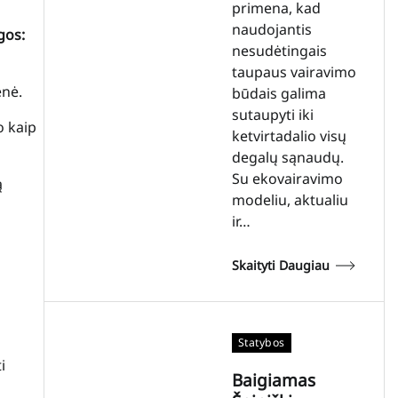
primena, kad
naudojantis
gos:
nesudėtingais
taupaus vairavimo
enė.
būdais galima
sutaupyti iki
o kaip
ketvirtadalio visų
degalų sąnaudų.
Su ekovairavimo
ą
modeliu, aktualiu
ir…
Skaityti Daugiau
Statybos
i
Baigiamas