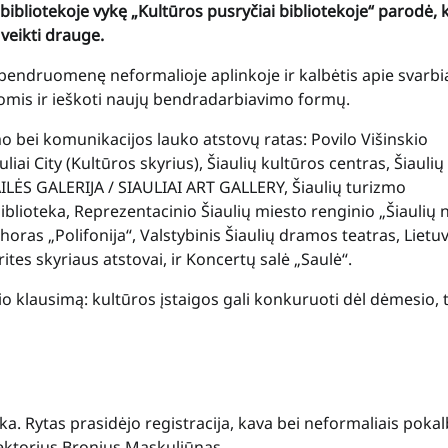
 bibliotekoje vykę „Kultūros pusryčiai bibliotekoje“ parodė, 
 veikti drauge.
 bendruomenę neformalioje aplinkoje ir kalbėtis apie svarbi
ėjomis ir ieškoti naujų bendradarbiavimo formų.
mo bei komunikacijos lauko atstovų ratas: Povilo Višinskio
liai City (Kultūros skyrius), Šiaulių kultūros centras, Šiaulių
AILĖS GALERIJA / SIAULIAI ART GALLERY, Šiaulių turizmo
biblioteka, Reprezentacinio Šiaulių miesto renginio „Šiaulių 
choras „Polifonija“, Valstybinis Šiaulių dramos teatras, Lietu
tes skyriaus atstovai, ir Koncertų salė „Saulė“.
o klausimą: kultūros įstaigos gali konkuruoti dėl dėmesio, 
a. Rytas prasidėjo registracija, kava bei neformaliais pokalb
irektorius Bronius Maskuliūnas.