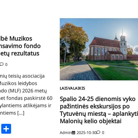
lbė Muzikos
ansavimo fondo
etų rezultatus
0
nių teisių asociacija
Muzikos leidybos
LAISVALAIKIS
ndo (MLF) 2026 metų
met fondas paskirstė 60
Spalio 24-25 dienomis vyko
ylantiems atlikėjams ir
pažintinės ekskursijos po
ntiems […]
Tytuvėnų miestą – aplankyti 
Malonių kelio objektai
book
stodon
Email
Share
Admin
2025-10-30
0