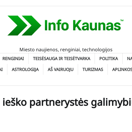
Miesto naujienos, renginiai, technologijos
RENGINIAI
TEISĖSAUGA IR TEISĖTVARKA
POLITIKA
N
AI
ASTROLOGIJA
AŠ VAIRUOJU
TURIZMAS
APLINKO
s ieško partnerystės galimyb