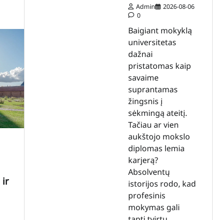
Admin
2026-08-06
0
Baigiant mokyklą
universitetas
dažnai
pristatomas kaip
savaime
suprantamas
žingsnis į
sėkmingą ateitį.
Tačiau ar vien
aukštojo mokslo
diplomas lemia
karjerą?
Absolventų
ir
istorijos rodo, kad
profesinis
mokymas gali
tapti tvirtu