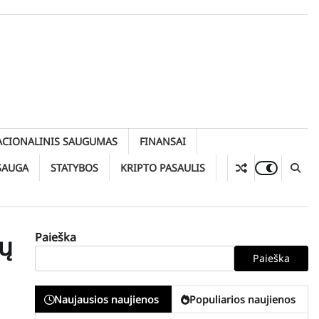
ACIONALINIS SAUGUMAS
FINANSAI
SAUGA
STATYBOS
KRIPTO PASAULIS
Paieška
ių
Paieška
Naujausios naujienos
Populiarios naujienos