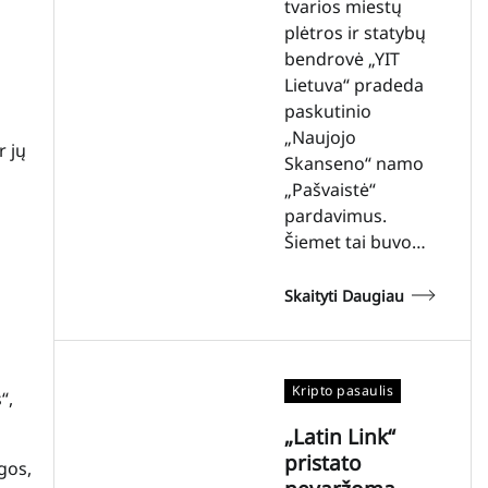
tvarios miestų
plėtros ir statybų
bendrovė „YIT
Lietuva“ pradeda
paskutinio
„Naujojo
r jų
Skanseno“ namo
„Pašvaistė“
pardavimus.
Šiemet tai buvo…
Skaityti Daugiau
Kripto pasaulis
“,
„Latin Link“
pristato
lgos,