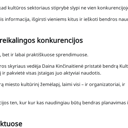
kad kultūros sektoriaus stiprybė slypi ne vien konkurencijoj
s informacija, išgirsti vieniems kitus ir ieškoti bendros na
reikalingos konkurencijos
e, bet ir labai praktiškuose sprendimuose.
ros skyriaus vedėja Daina Kinčinaitienė pristatė bendrą Kul
 ir pakvietė visas įstaigas juo aktyviai naudotis.
ą miesto kultūrinį žemėlapį, laimi visi – ir organizatoriai, ir
cijos ten, kur kur kas naudingiau būtų bendras planavimas 
ektuose