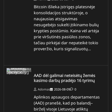
Bitcoin išlieka įstrigęs platesnėje
konsolidacijos struktūroje, o
naujausias atsigavimas
nesugebėjo sukelti įtikinamo bulių
krypties postūmio. Kaina vėl artėja
prie viršutinės pasiūlos zonos,
tačiau pirkėjai dar nepateikė tokio
proveržio, kuris signalizuotų…
AAD dėl galimai neteisėtų žemės
kasimo darbų pradėjo 16 tyrimų
Adomas
2026-08-09
0
Aplinkos apsaugos departamentas
(AAD) pranešė, kad po balandį–
birželį visoje Lietuvoje atliktų