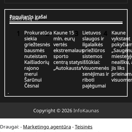
Populiarūs įrašai
Žiūrėti viską
Prokuratūra
Kaune 15
Lietuvos
Kaune
siekia
mln. eurų
slaugos ir
vykstant
griežtesnės
vertės
ilgalaikės
pokyčia
bausmės
ekstremalaus
priežiūros
„Saugėn
nuteistam
sporto
sistemos
miestelyj
Kaišiadorių
centrą statys
iššūkiai:
neaišku, 
rajono
„Autokausta“
visuomenės
jis liks
merui
senėjimas ir
prieinam
Šarūnui
riboti
visuomen
Čėsnai
pajėgumai
Copyright © 2026
InfoKaunas
Draugai: -
Marketingo agentūra
-
Teisinės