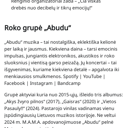
Renginio organizatoriai žada – „Čia viskas
drebės nuo decibelų ir tikrų emocijų!“
Roko grupė „Abudu“
„Abudu“ muzika – tai nostalgiška, eklektiška kelionė
per laiką ir jausmus. Kiekviena daina – tarsi emocinis
impulsas, jungiantis elektronikos, akustikos ir roko
sluoksnius į vientisą garso peizažą. Jų koncertai – tai
išgyvenimas, kuriame kiekviena detalė – apgalvota iki
menkiausios smulkmenos. Spotify | YouTube |
Facebook | Instagram | Bandcamp
Grupė aktyviai kuria nuo 2015-ųjų, išleido tris albumus:
„Akys žvyro pilnos“ (2017), „Gaisras“ (2020) ir „Vietos
Pasauly!!“ (2024). Pastarojo vinilas vadinamas vienu
įspūdingiausių Lietuvos muzikos istorijoje. Ne veltui
2024 m. M.A.M.A. apdovanojimuose „Abudu“ pelnė