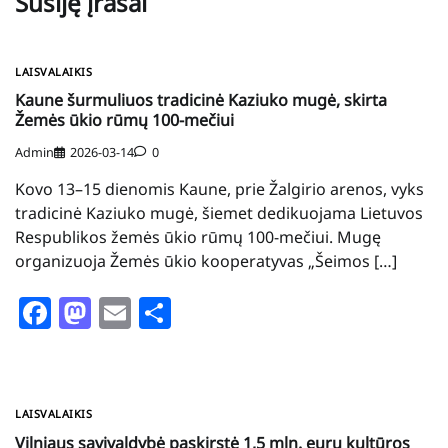
Susiję įrašai
LAISVALAIKIS
Kaune šurmuliuos tradicinė Kaziuko mugė, skirta
Žemės ūkio rūmų 100-mečiui
Admin
2026-03-14
0
Kovo 13–15 dienomis Kaune, prie Žalgirio arenos, vyks
tradicinė Kaziuko mugė, šiemet dedikuojama Lietuvos
Respublikos žemės ūkio rūmų 100-mečiui. Mugę
organizuoja Žemės ūkio kooperatyvas „Šeimos […]
Facebook
Mastodon
Email
Share
LAISVALAIKIS
Vilniaus savivaldybė paskirstė 1,5 mln. eurų kultūros