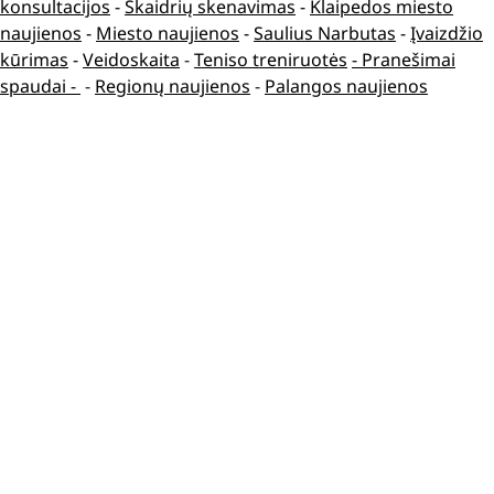
konsultacijos
-
Skaidrių skenavimas
-
Klaipedos miesto
naujienos
-
Miesto naujienos
-
Saulius Narbutas
-
Įvaizdžio
kūrimas
-
Veidoskaita
-
Teniso treniruotės
- Pranešimai
spaudai -
-
Regionų naujienos
-
Palangos naujienos