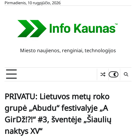
Skip
Pirmadienis, 10 rugpjūčio, 2026
to
content
Miesto naujienos, renginiai, technologijos
PRIVATU: Lietuvos metų roko
grupė „Abudu“ festivalyje „A
GirDž!?!“ #3, šventėje „Šiaulių
naktys XV“