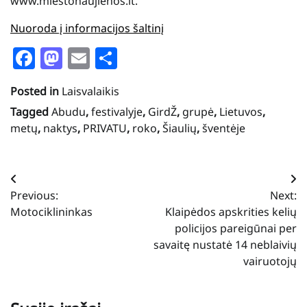
www.miestonaujienos.lt.
Nuoroda į informacijos šaltinį
Facebook
Mastodon
Email
Share
Posted in
Laisvalaikis
Tagged
Abudu
,
festivalyje
,
GirdŽ
,
grupė
,
Lietuvos
,
metų
,
naktys
,
PRIVATU
,
roko
,
Šiaulių
,
šventėje
Navigacija
Previous:
Next:
tarp
Motociklininkas
Klaipėdos apskrities kelių
įrašų
policijos pareigūnai per
savaitę nustatė 14 neblaivių
vairuotojų