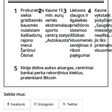
Prokuratūra
Kaune 15
Lietuvos
Kaune
siekia
mln. eurų
slaugos ir
vykstant
griežtesnės
vertės
ilgalaikės
pokyčia
bausmės
ekstremalaus
priežiūros
„Saugėn
nuteistam
sporto
sistemos
miestelyj
Kaišiadorių
centrą statys
iššūkiai:
neaišku, 
rajono
„Autokausta“
visuomenės
jis liks
merui
senėjimas ir
prieinam
Šarūnui
riboti
visuomen
Čėsnai
pajėgumai
Kinija didina aukso atsargas, centriniai
bankai perka rekordinius kiekius,
pralenkiant Bitcoin
Sekite mus:
Facebook
Instagram
Twitter