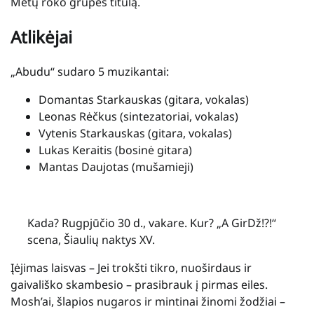
Metų roko grupės titulą.
Atlikėjai
„Abudu“ sudaro 5 muzikantai:
Domantas Starkauskas (gitara, vokalas)
Leonas Rėčkus (sintezatoriai, vokalas)
Vytenis Starkauskas (gitara, vokalas)
Lukas Keraitis (bosinė gitara)
Mantas Daujotas (mušamieji)
Kada? Rugpjūčio 30 d., vakare. Kur? „A GirDž!?!“
scena, Šiaulių naktys XV.
Įėjimas laisvas – Jei trokšti tikro, nuoširdaus ir
gaivališko skambesio – prasibrauk į pirmas eiles.
Mosh’ai, šlapios nugaros ir mintinai žinomi žodžiai –