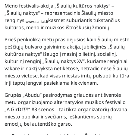
Meno festivalis-akcija „Šiaulių kultūros naktys“ –
„Šiaulių naktys“ – reprezentacinis Šiaulių miesto
renginys
kasmet suburiantis tūkstančius
www.siailiai.lt
kultūros, meno ir muzikos ištroškusių žmonių.
Prieš penkioliką metų prasidėjusios kaip Šiaulių miesto
pėščiųjų bulvaro gaivinimo akcija, jubiliejinės „Šiaulių
kultūros
naktys“ išaugo į masinį pilietinį, socialinį,
kultūrinį renginį „Šiaulių naktys XV“, kuriame renginiai
vakare ir naktį vyksta netikėtose, netradicinėse Šiaulių
miesto vietose, kad visas miestas imtų pulsuoti kultūra
ir ji taptų lengvai pasiekiama kiekvienam.
Grupės „Abudu“ pasirodymas griaudės ant šventės
metu organizuojamo alternatyvios muzikos festivalio
„A GirDž!?!“ #3 scenos – tai tikra organizatorių dovana
miesto publikai ir svečiams, ieškantiems stiprių
emocijų bei autentiško garso.