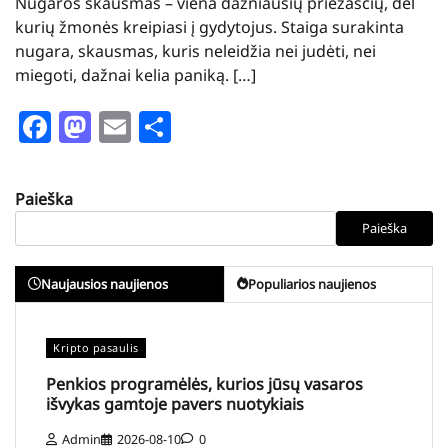
Nugaros skausmas – viena dažniausių priežasčių, dėl
kurių žmonės kreipiasi į gydytojus. Staiga surakinta
nugara, skausmas, kuris neleidžia nei judėti, nei
miegoti, dažnai kelia paniką. […]
Facebook
Mastodon
Email
Share
Paieška
Paieška
Naujausios naujienos
Populiarios naujienos
Kripto pasaulis
Penkios programėlės, kurios jūsų vasaros
išvykas gamtoje pavers nuotykiais
Admin
2026-08-10
0