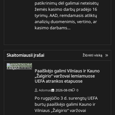
patikrinimų dėl galimai neteisėtų
žemės kasimo darbų pradėjo 16
tyrimų. AAD, remdamasis atliktų
analizių duomenimis, vertino, ar
kasimo darbams…
Skaitomiausii įrašai
Žiūrėti viską
Paaiškėjo galimi Vilniaus ir Kauno
„Žalgirio“ varžovai lemiamuose
UEFA atrankos etapuose
Adomas
2026-08-09
0
Po rugpjūčio 3 d. surengtų UEFA
burtų paaiškėjo galimi Kauno ir
Vilniaus „Žalgirio“ varžovai