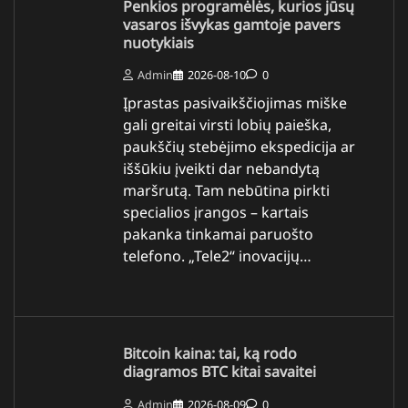
Penkios programėlės, kurios jūsų
vasaros išvykas gamtoje pavers
nuotykiais
Admin
2026-08-10
0
Įprastas pasivaikščiojimas miške
gali greitai virsti lobių paieška,
paukščių stebėjimo ekspedicija ar
iššūkiu įveikti dar nebandytą
maršrutą. Tam nebūtina pirkti
specialios įrangos – kartais
pakanka tinkamai paruošto
telefono. „Tele2“ inovacijų…
Bitcoin kaina: tai, ką rodo
diagramos BTC kitai savaitei
Admin
2026-08-09
0