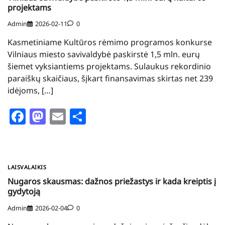
projektams
Admin
2026-02-11
0
Kasmetiniame Kultūros rėmimo programos konkurse
Vilniaus miesto savivaldybė paskirstė 1,5 mln. eurų
šiemet vyksiantiems projektams. Sulaukus rekordinio
paraiškų skaičiaus, šįkart finansavimas skirtas net 239
idėjoms, […]
Facebook
Mastodon
Email
Share
LAISVALAIKIS
Nugaros skausmas: dažnos priežastys ir kada kreiptis į
gydytoją
Admin
2026-02-04
0