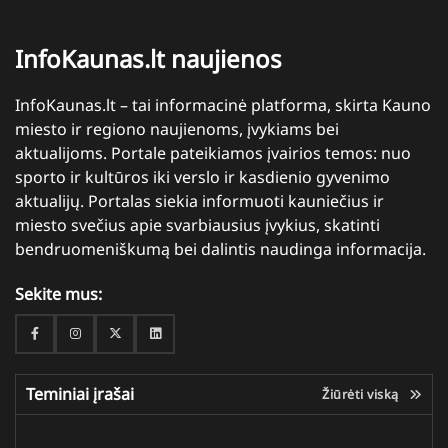
InfoKaunas.lt naujienos
InfoKaunas.lt – tai informacinė platforma, skirta Kauno
miesto ir regiono naujienoms, įvykiams bei
aktualijoms. Portale pateikiamos įvairios temos: nuo
sporto ir kultūros iki verslo ir kasdienio gyvenimo
aktualijų. Portalas siekia informuoti kauniečius ir
miesto svečius apie svarbiausius įvykius, skatinti
bendruomeniškumą bei dalintis naudinga informacija.
Sekite mus:
Facebook
Instagram
Twitter
Linkedin
Teminiai įrašai
Žiūrėti viską