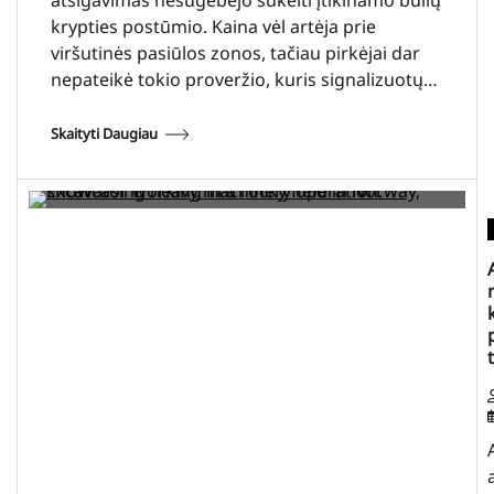
atsigavimas nesugebėjo sukelti įtikinamo bulių
krypties postūmio. Kaina vėl artėja prie
viršutinės pasiūlos zonos, tačiau pirkėjai dar
nepateikė tokio proveržio, kuris signalizuotų…
Skaityti Daugiau