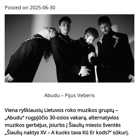
Posted on
2025-06-30
Abudu – Pijus Veberis
Viena ryškiausių Lietuvos roko muzikos grupių –
„Abudu“ rugpjūčio 30-osios vakarą, alternatyvios
muzikos gerbėjus, įsiurbs į Šiaulių miesto šventės
„Šiaulių naktys XV – A kuoks tava Kū Er kods?“ sūkurį.