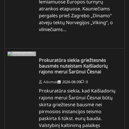
lemiamuose Europos turnyrų
atrankos etapuose. Kauniečiams
pergalės prieš Zagrebo „Dinamo“
atveju tektų Norvegijos „Viking“, o
vilniečiams…
Prokuratūra siekia griežtesnės
bausmės nuteistam Kaišiadorių
rajono merui Šarūnui Čėsnai
Adomas
2026-08-09
0
Prokuratūra siekia, kad Kaišiadorių
rajono merui Šarūnui Čėsnai būtų
skirta griežtesnė bausmė nei
pirmosios instancijos teismo
paskirta 6 tūkst. eurų bauda.
Valstybinį kaltinimą palaikęs