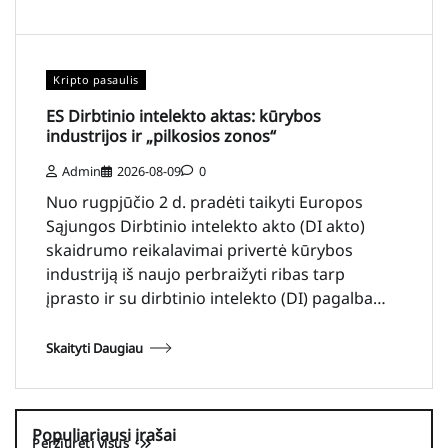
Kripto pasaulis
ES Dirbtinio intelekto aktas: kūrybos
industrijos ir „pilkosios zonos“
Admin
2026-08-09
0
Nuo rugpjūčio 2 d. pradėti taikyti Europos
Sąjungos Dirbtinio intelekto akto (DI akto)
skaidrumo reikalavimai privertė kūrybos
industriją iš naujo perbraižyti ribas tarp
įprasto ir su dirbtinio intelekto (DI) pagalba…
Skaityti Daugiau
Populiariausi įrašai
Peržiūrėti visus