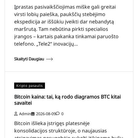
Įprastas pasivaikščiojimas miške gali greitai
virsti lobių paieška, paukščių stebėjimo
ekspedicija ar iššūkiu įveikti dar nebandytą
maršrutą. Tam nebūtina pirkti specialios
įrangos – kartais pakanka tinkamai paruošto
telefono. „Tele2“ inovacijų…
Skaityti Daugiau
Kripto pasaulis
Bitcoin kaina: tai, ką rodo diagramos BTC kitai
savaitei
Admin
2026-08-09
0
Bitcoin išlieka įstrigęs platesnėje
konsolidacijos struktūroje, o naujausias