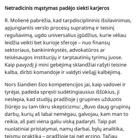
Netradicinis mąstymas padėjo siekti karjeros
R. Molienė pabrėžia, kad tarpdisciplininis išsilavinimas,
apjungiantis verslo procesų supratimą ir teisinį
reguliavimą, ugdo universalius įgūdžius, kurie vėliau
leidžia veikti bet kurioje sferoje – nuo finansų
sektoriaus, bankininkystės, advokatūros ar
teisėsaugos institucijų ir tarptautinių tyrimų juose.
Kaip pavyzdį ji mini gebėjimą sklandžiai rašyti teisine
kalba, dirbti komandoje ir valdyti viešąjį kalbėjimą.
Nors šiandien šios kompetencijos jai, kaip vadovei ir
tyrėjai, padeda spręsti sudėtingiausius iššūkius, ji
neslepia, kad studijų pradžioje į grupines užduotis
žiūrėjo su tam tikru skepticizmu: „Buvo daug grupinių
darbų, kurių aš labai nemėgau, galvojau, kam man to
reikia, aš pati viena galiu viską padaryti. Taip pat
nuolatiniai pristatymai, namų darbai, bylų analitika,
teismų praktika – pradžioje tai net erzino. Tačiau