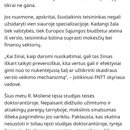
tikrai ne gana.
Jos nuomone, apskritai, šiuolaikinis teisininkas negali
užsidaryti vien siauroje specializacijoje. Kadangi žala
tiek valstybės, tiek Europos Sąjungos biudžetui ateina
iš verslo, teisininkui būtina suprasti mokesčių bei
finansų sektorių.
„Kai žinai, kaip daromi nusikaltimai, gali tas žinias
iškart taikyti prevenciškai, kita vertus gali ir efektyviai
ginti nuo to nukentėjusią šalį ar užtikrinti skaidraus
verslo veikimo mechanizmą“, – įsitikinusi FNTT skyriaus
vadovė.
Šiuo metu R. Molienė tęsia studijas teisės
doktorantūroje. Nepaisant didžiulio užimtumo ir
atsakingų pareigų tarnyboje, mokslinis smalsumas
išlieka pagrindiniu jos varikliu. Paklausta, kas skatina
nesustoti ir toliau tęsti studijas doktorantūroje, tyrėja