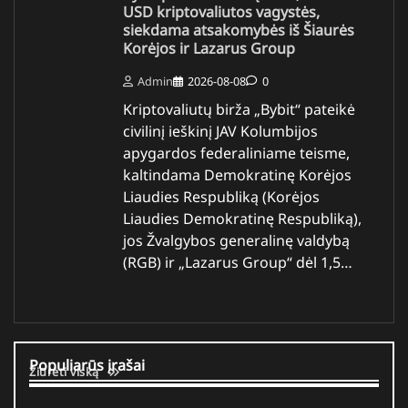
USD kriptovaliutos vagystės,
siekdama atsakomybės iš Šiaurės
Korėjos ir Lazarus Group
Admin
2026-08-08
0
Kriptovaliutų birža „Bybit“ pateikė
civilinį ieškinį JAV Kolumbijos
apygardos federaliniame teisme,
kaltindama Demokratinę Korėjos
Liaudies Respubliką (Korėjos
Liaudies Demokratinę Respubliką),
jos Žvalgybos generalinę valdybą
(RGB) ir „Lazarus Group“ dėl 1,5…
Populiarūs įrašai
Žiūrėti viską