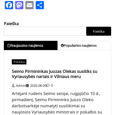
Facebook
Mastodon
Email
Share
Paieška
Paieška
Naujausios naujienos
Populiarios naujienos
Politika
Seimo Pirmininkas Juozas Olekas susitiks su
Vyriausybės nariais ir Vilniaus meru
Admin
2026-08-09
0
Artėjant rudens Seimo sesijai, rugpjūčio 10 d.,
pirmadienį, Seimo Pirmininko Juozo Oleko
darbotvarkėje numatyti susitikimai su
naujosios Vyriausybės ministrais ir pokalbis su