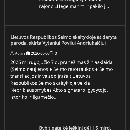
rajono „Hegelmann“ ir pakilo į…
Lietuvos Respublikos Seimo skaitykloje atidaryta
paroda, skirta Vyteniui Povilui Andriukaičiui
Admin
2026-08-08
0
2026 m. rugpjūčio 7 d. pranešimas žiniasklaidai
(Seimo naujienos ● Seimo nuotraukos ● Seimo
transliacijos ir vaizdo įrašai) Lietuvos
Respublikos Seimo skaitykloje veikia
Nepriklausomybės Akto signataro, gydytojo,
istoriko ir ilgamečio…
Bybit pateikė ieškinį dėl 1,5 mlrd.