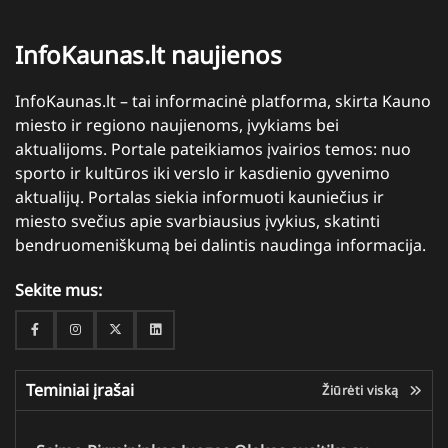
InfoKaunas.lt naujienos
InfoKaunas.lt – tai informacinė platforma, skirta Kauno
miesto ir regiono naujienoms, įvykiams bei
aktualijoms. Portale pateikiamos įvairios temos: nuo
sporto ir kultūros iki verslo ir kasdienio gyvenimo
aktualijų. Portalas siekia informuoti kauniečius ir
miesto svečius apie svarbiausius įvykius, skatinti
bendruomeniškumą bei dalintis naudinga informacija.
Sekite mus:
Facebook
Instagram
Twitter
Linkedin
Teminiai įrašai
Žiūrėti viską