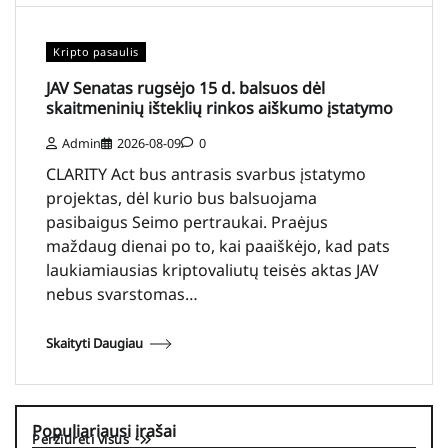
Kripto pasaulis
JAV Senatas rugsėjo 15 d. balsuos dėl
skaitmeninių išteklių rinkos aiškumo įstatymo
Admin
2026-08-09
0
CLARITY Act bus antrasis svarbus įstatymo
projektas, dėl kurio bus balsuojama
pasibaigus Seimo pertraukai. Praėjus
maždaug dienai po to, kai paaiškėjo, kad pats
laukiamiausias kriptovaliutų teisės aktas JAV
nebus svarstomas…
Skaityti Daugiau
Populiariausi įrašai
Peržiūrėti visus