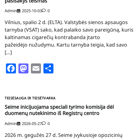
pasisakys teismas
Admin
2025-10-03
0
Vilnius, spalio 2 d. (ELTA). Valstybės sienos apsaugos
tarnyba (VSAT) sako, kad palaiko savo pareigūną, kuris
kaltinamas cigarečių kontrabanda įtarto
pažeidėjo nužudymu. Kartu tarnyba teigia, kad savo
[…]
Facebook
Mastodon
Email
Share
TEISĖSAUGA IR TEISĖTVARKA
Seime inicijuojama speciali tyrimo komisija dėl
duomenų nutekinimo iš Registrų centro
Admin
2026-05-27
0
2026 m. gegužės 27 d. Seime įvykusioje opozicinių