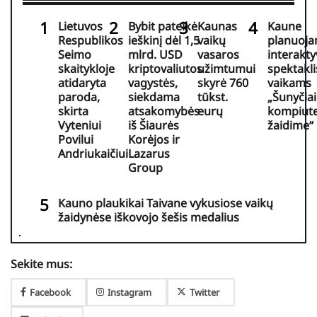
Lietuvos
Bybit pateikė
Kaunas
Kaune
Respublikos
ieškinį dėl 1,5
vaikų
planuoj
Seimo
mlrd. USD
vasaros
interakty
skaitykloje
kriptovaliutos
užimtumui
spektakli
atidaryta
vagystės,
skyrė 760
vaikams
paroda,
siekdama
tūkst.
„Šunyčiai
skirta
atsakomybės
eurų
kompiute
Vyteniui
iš Šiaurės
žaidime“
Povilui
Korėjos ir
Andriukaičiui
Lazarus
Group
Kauno plaukikai Taivane vykusiose vaikų
žaidynėse iškovojo šešis medalius
Sekite mus:
Facebook
Instagram
Twitter