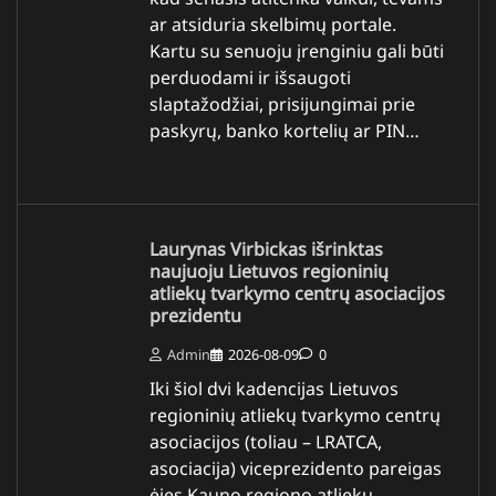
ar atsiduria skelbimų portale.
Kartu su senuoju įrenginiu gali būti
perduodami ir išsaugoti
slaptažodžiai, prisijungimai prie
paskyrų, banko kortelių ar PIN…
Laurynas Virbickas išrinktas
naujuoju Lietuvos regioninių
atliekų tvarkymo centrų asociacijos
prezidentu
Admin
2026-08-09
0
Iki šiol dvi kadencijas Lietuvos
regioninių atliekų tvarkymo centrų
asociacijos (toliau – LRATCA,
asociacija) viceprezidento pareigas
ėjęs Kauno regiono atliekų