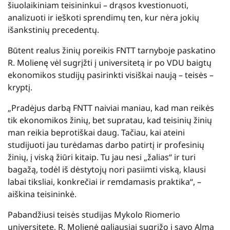
šiuolaikiniam teisininkui – drąsos kvestionuoti,
analizuoti ir ieškoti sprendimų ten, kur nėra jokių
išankstinių precedentų.
Būtent realus žinių poreikis FNTT tarnyboje paskatino
R. Molienę vėl sugrįžti į universitetą ir po VDU baigtų
ekonomikos studijų pasirinkti visiškai naują – teisės –
kryptį.
„Pradėjus darbą FNTT naiviai maniau, kad man reikės
tik ekonomikos žinių, bet supratau, kad teisinių žinių
man reikia beprotiškai daug. Tačiau, kai ateini
studijuoti jau turėdamas darbo patirtį ir profesinių
žinių, į viską žiūri kitaip. Tu jau nesi „žalias“ ir turi
bagažą, todėl iš dėstytojų nori pasiimti viską, klausi
labai tiksliai, konkrečiai ir remdamasis praktika“, –
aiškina teisininkė.
Pabandžiusi teisės studijas Mykolo Riomerio
universitete, R. Molienė galiausiai sugrįžo į savo Alma