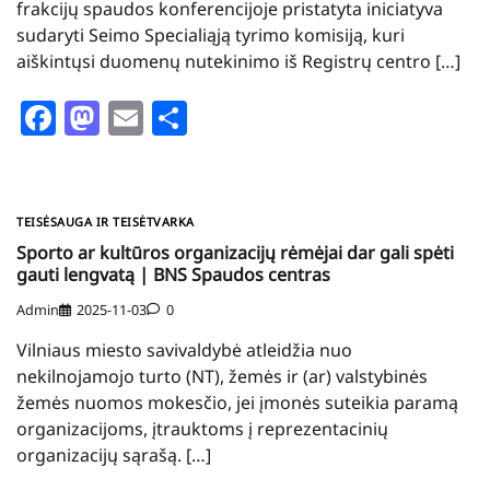
frakcijų spaudos konferencijoje pristatyta iniciatyva
sudaryti Seimo Specialiąją tyrimo komisiją, kuri
aiškintųsi duomenų nutekinimo iš Registrų centro […]
Facebook
Mastodon
Email
Share
TEISĖSAUGA IR TEISĖTVARKA
Sporto ar kultūros organizacijų rėmėjai dar gali spėti
gauti lengvatą | BNS Spaudos centras
Admin
2025-11-03
0
Vilniaus miesto savivaldybė atleidžia nuo
nekilnojamojo turto (NT), žemės ir (ar) valstybinės
žemės nuomos mokesčio, jei įmonės suteikia paramą
organizacijoms, įtrauktoms į reprezentacinių
organizacijų sąrašą. […]