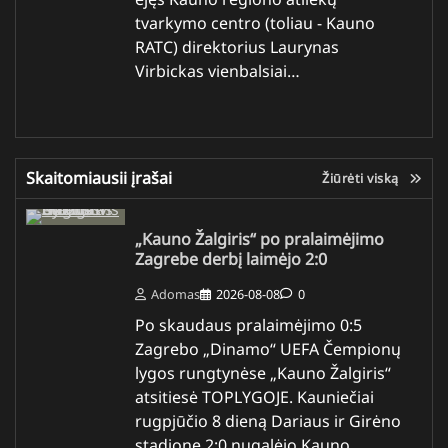
tvarkymo centro (toliau - Kauno
RATC) direktorius Laurynas
Virbickas vienbalsiai…
Skaitomiausii įrašai
Žiūrėti viską
„Kauno Žalgiris“ po pralaimėjimo
Zagrebe derbį laimėjo 2:0
Adomas
2026-08-08
0
Po skaudaus pralaimėjimo 0:5
Zagrebo „Dinamo“ UEFA Čempionų
lygos rungtynėse „Kauno Žalgiris“
atsitiesė TOPLYGOJE. Kauniečiai
rugpjūčio 8 dieną Dariaus ir Girėno
stadione 2:0 nugalėjo Kauno