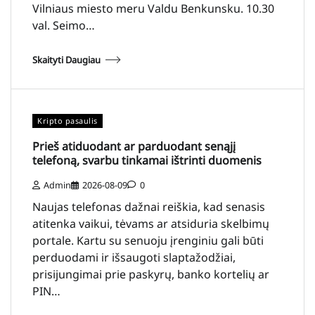
Vilniaus miesto meru Valdu Benkunsku. 10.30
val. Seimo…
Skaityti Daugiau
Kripto pasaulis
Prieš atiduodant ar parduodant senąjį
telefoną, svarbu tinkamai ištrinti duomenis
Admin
2026-08-09
0
Naujas telefonas dažnai reiškia, kad senasis
atitenka vaikui, tėvams ar atsiduria skelbimų
portale. Kartu su senuoju įrenginiu gali būti
perduodami ir išsaugoti slaptažodžiai,
prisijungimai prie paskyrų, banko kortelių ar
PIN…