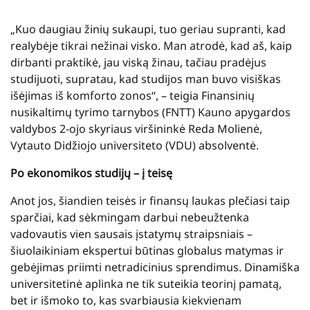
„Kuo daugiau žinių sukaupi, tuo geriau supranti, kad
realybėje tikrai nežinai visko. Man atrodė, kad aš, kaip
dirbanti praktikė, jau viską žinau, tačiau pradėjus
studijuoti, supratau, kad studijos man buvo visiškas
išėjimas iš komforto zonos“, – teigia Finansinių
nusikaltimų tyrimo tarnybos (FNTT) Kauno apygardos
valdybos 2-ojo skyriaus viršininkė Reda Molienė,
Vytauto Didžiojo universiteto (VDU) absolventė.
Po ekonomikos studijų – į teisę
Anot jos, šiandien teisės ir finansų laukas plečiasi taip
sparčiai, kad sėkmingam darbui nebeužtenka
vadovautis vien sausais įstatymų straipsniais –
šiuolaikiniam ekspertui būtinas globalus matymas ir
gebėjimas priimti netradicinius sprendimus. Dinamiška
universitetinė aplinka ne tik suteikia teorinį pamatą,
bet ir išmoko to, kas svarbiausia kiekvienam