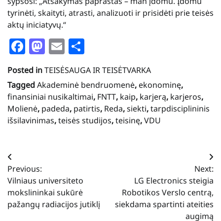
šypsosi: „Atsakymas paprastas – man įdomu. Įdomu
tyrinėti, skaityti, atrasti, analizuoti ir prisidėti prie teisės
aktų iniciatyvų.“
Facebook
Mastodon
Email
Share
Posted in
TEISĖSAUGA IR TEISĖTVARKA
Tagged
Akademinė bendruomenė
,
ekonominę
,
finansiniai nusikaltimai
,
FNTT
,
kaip
,
karjerą
,
karjeros
,
Molienė
,
padeda
,
patirtis
,
Reda
,
siekti
,
tarpdisciplininis
išsilavinimas
,
teisės studijos
,
teisinę
,
VDU
Navigacija
Previous:
Next:
tarp
Vilniaus universiteto
LG Electronics steigia
įrašų
mokslininkai sukūrė
Robotikos Verslo centrą,
pažangų radiacijos jutiklį
siekdama spartinti ateities
augimą