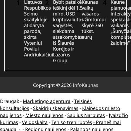
Lietuvos
Bybit pateikė
Kaunas
Kaune
Respublikos
ieškinį dėl 1,5
vaikų
planuoj
Seimo
mlrd. USD
vasaros
interakty
skaitykloje
kriptovaliutos
užimtumui
spektakli
atidaryta
vagystės,
skyrė 760
vaikams
paroda,
siekdama
tūkst.
„Šunyčiai
skirta
atsakomybės
eurų
kompiute
Vyteniui
iš Šiaurės
žaidime“
Povilui
Korėjos ir
Andriukaičiui
Lazarus
Group
Copyright © 2026
InfoKaunas
Draugai: -
Marketingo agentūra
-
Teisinės
konsultacijos
-
Skaidrių skenavimas
-
Klaipedos miesto
naujienos
-
Miesto naujienos
-
Saulius Narbutas
-
Įvaizdžio
kūrimas
-
Veidoskaita
-
Teniso treniruotės
- Pranešimai
spaudai -
-
Regionų naujienos
-
Palangos naujienos