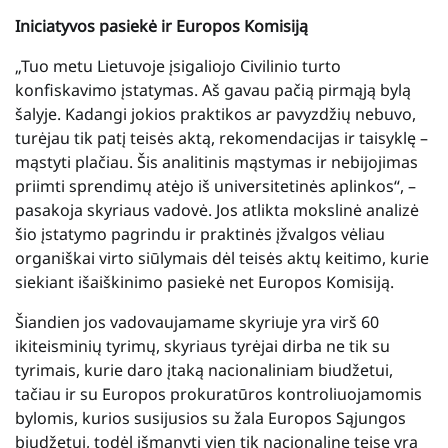
Iniciatyvos pasiekė ir Europos Komisiją
„Tuo metu Lietuvoje įsigaliojo Civilinio turto
konfiskavimo įstatymas. Aš gavau pačią pirmąją bylą
šalyje. Kadangi jokios praktikos ar pavyzdžių nebuvo,
turėjau tik patį teisės aktą, rekomendacijas ir taisyklę –
mąstyti plačiau. Šis analitinis mąstymas ir nebijojimas
priimti sprendimų atėjo iš universitetinės aplinkos“, –
pasakoja skyriaus vadovė. Jos atlikta mokslinė analizė
šio įstatymo pagrindu ir praktinės įžvalgos vėliau
organiškai virto siūlymais dėl teisės aktų keitimo, kurie
siekiant išaiškinimo pasiekė net Europos Komisiją.
Šiandien jos vadovaujamame skyriuje yra virš 60
ikiteisminių tyrimų, skyriaus tyrėjai dirba ne tik su
tyrimais, kurie daro įtaką nacionaliniam biudžetui,
tačiau ir su Europos prokuratūros kontroliuojamomis
bylomis, kurios susijusios su žala Europos Sąjungos
biudžetui, todėl išmanyti vien tik nacionalinę teisę yra