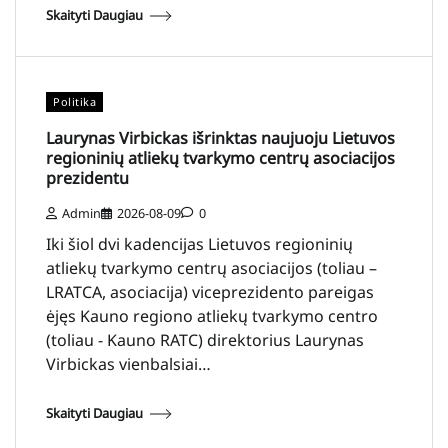
Skaityti Daugiau
Politika
Laurynas Virbickas išrinktas naujuoju Lietuvos
regioninių atliekų tvarkymo centrų asociacijos
prezidentu
Admin
2026-08-09
0
Iki šiol dvi kadencijas Lietuvos regioninių
atliekų tvarkymo centrų asociacijos (toliau –
LRATCA, asociacija) viceprezidento pareigas
ėjęs Kauno regiono atliekų tvarkymo centro
(toliau - Kauno RATC) direktorius Laurynas
Virbickas vienbalsiai…
Skaityti Daugiau