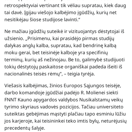
retrospektyviai vertinant tik vėliau supratau, kiek daug
tai davė. Įgijau viešojo kalbėjimo įgūdžių, kurių net
nesitikėjau šiose studijose lavinti.“
Ne mažiau įgūdžių suteikė ir vizituojantys dėstytojai iš
užsienio. „Prisimenu, kai prasidėjo pirmas studijų
dalykas anglų kalba, supratau, kad bendrinę kalbą
moku gerai, bet teisinėje kalboje yra specifinių
terminų, kurių aš nežinojau. Be to, galimybė studijuoti
tokių dėstytojų paskaitose organiškai padeda išeiti iš
nacionalinės teisės rėmų“, – teigia tyrėja.
Viešasis kalbėjimas, žinios Europos Sąjungos teisėje,
darbo komandoje įgūdžiai padėjo R. Molienei siekti
FNNT Kauno apygardos valdybos Nusikalstamų veikų
tyrimo skyriaus vadovės pozicijos. Tačiau universiteto
suteiktas gebėjimas mąstyti plačiau tapo esminiu lūžiu
jos karjeroje, kai teisininkei teko imtis bylų, neturėjusių
precedentų šalyje.