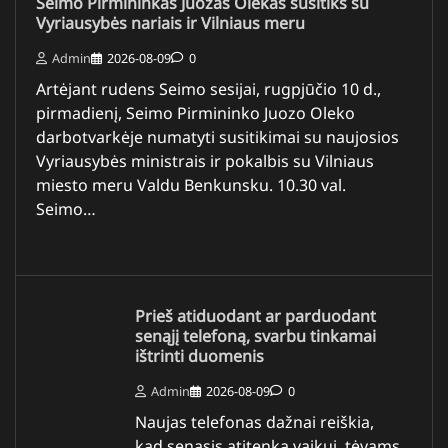
Seimo Pirmininkas Juozas Olekas susitiks su
Vyriausybės nariais ir Vilniaus meru
Admin
2026-08-09
0
Artėjant rudens Seimo sesijai, rugpjūčio 10 d.,
pirmadienį, Seimo Pirmininko Juozo Oleko
darbotvarkėje numatyti susitikimai su naujosios
Vyriausybės ministrais ir pokalbis su Vilniaus
miesto meru Valdu Benkunsku. 10.30 val.
Seimo…
Prieš atiduodant ar parduodant
senąjį telefoną, svarbu tinkamai
ištrinti duomenis
Admin
2026-08-09
0
Naujas telefonas dažnai reiškia,
kad senasis atitenka vaikui, tėvams