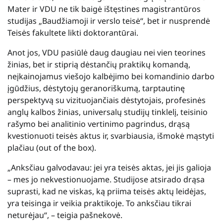
Mater ir VDU ne tik baigė ištęstines magistrantūros
studijas „Baudžiamoji ir verslo teisė“, bet ir nusprendė
Teisės fakultete likti doktorantūrai.
Anot jos, VDU pasiūlė daug daugiau nei vien teorines
žinias, bet ir stiprią dėstančių praktikų komandą,
neįkainojamus viešojo kalbėjimo bei komandinio darbo
įgūdžius, dėstytojų geranoriškumą, tarptautinę
perspektyvą su vizituojančiais dėstytojais, profesinės
anglų kalbos žinias, universalų studijų tinklelį, teisinio
rašymo bei analitinio vertinimo pagrindus, drąsą
kvestionuoti teisės aktus ir, svarbiausia, išmokė mąstyti
plačiau (out of the box).
„Anksčiau galvodavau: jei yra teisės aktas, jei jis galioja
– mes jo nekvestionuojame. Studijose atsirado drąsa
suprasti, kad ne viskas, ką priima teisės aktų leidėjas,
yra teisinga ir veikia praktikoje. To anksčiau tikrai
neturėjau“, – teigia pašnekovė.