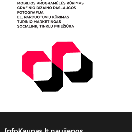
InfoKaunas.lt naujienos