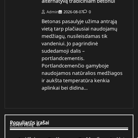
alternatyvą tradiciniam betonui
Admin
2026-08-07
0
Betonas pasaulyje užima antrąją
vietą tarp plačiausiai naudojamų
medžiagų, nusileisdamas tik
vandeniui. Jo pagrindinė
sudedamoji dalis –
portlandcementis.
Portlandcemenčio gamyboje
naudojamos natūralios medžiagos
ir aukšta temperatūra kenkia
aplinkai bei didina…
Populiarūs įrašai
Žiūrėti viską