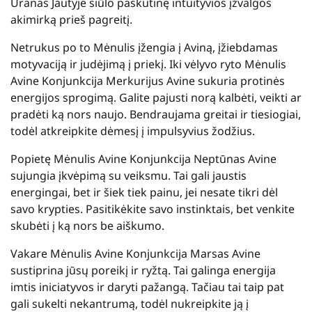
Uranas Jautyje siūlo paskutinę intuityvios įžvalgos
akimirką prieš pagreitį.
Netrukus po to Mėnulis įžengia į Aviną, įžiebdamas
motyvaciją ir judėjimą į priekį. Iki vėlyvo ryto Mėnulis
Avine Konjunkcija Merkurijus Avine sukuria protinės
energijos sprogimą. Galite pajusti norą kalbėti, veikti ar
pradėti ką nors naujo. Bendraujama greitai ir tiesiogiai,
todėl atkreipkite dėmesį į impulsyvius žodžius.
Popietę Mėnulis Avine Konjunkcija Neptūnas Avine
sujungia įkvėpimą su veiksmu. Tai gali jaustis
energingai, bet ir šiek tiek painu, jei nesate tikri dėl
savo krypties. Pasitikėkite savo instinktais, bet venkite
skubėti į ką nors be aiškumo.
Vakare Mėnulis Avine Konjunkcija Marsas Avine
sustiprina jūsų poreikį ir ryžtą. Tai galinga energija
imtis iniciatyvos ir daryti pažangą. Tačiau tai taip pat
gali sukelti nekantrumą, todėl nukreipkite ją į