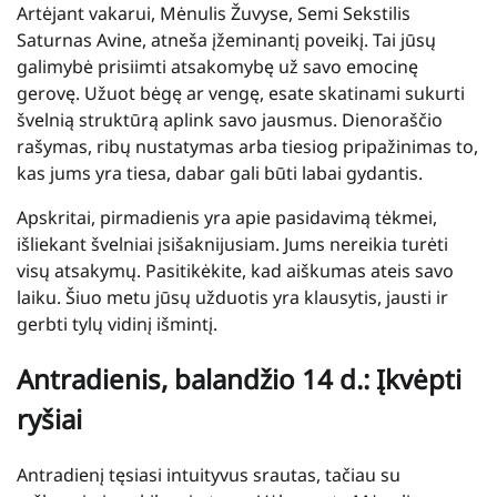
Artėjant vakarui, Mėnulis Žuvyse, Semi Sekstilis
Saturnas Avine, atneša įžeminantį poveikį. Tai jūsų
galimybė prisiimti atsakomybę už savo emocinę
gerovę. Užuot bėgę ar vengę, esate skatinami sukurti
švelnią struktūrą aplink savo jausmus. Dienoraščio
rašymas, ribų nustatymas arba tiesiog pripažinimas to,
kas jums yra tiesa, dabar gali būti labai gydantis.
Apskritai, pirmadienis yra apie pasidavimą tėkmei,
išliekant švelniai įsišaknijusiam. Jums nereikia turėti
visų atsakymų. Pasitikėkite, kad aiškumas ateis savo
laiku. Šiuo metu jūsų užduotis yra klausytis, jausti ir
gerbti tylų vidinį išmintį.
Antradienis, balandžio 14 d.: Įkvėpti
ryšiai
Antradienį tęsiasi intuityvus srautas, tačiau su