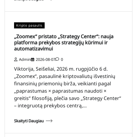
Kripto pasaulis
„Zoomex“ pristato „Strategy Center“: nauja
platforma prekybos strategijų kūrimui ir
automatizavimui
Admin
2026-08-07
0
Viktorija, Seišeliai, 2026 m. rugpjūčio 6 d.
„Zoomex“, pasaulinė kriptovaliutų išvestinių
finansinių priemonių birža, veikianti pagal
„paprastumas × paprastumas naudoti ×
greitis“ filosofiją, plečia savo „Strategy Center“
– integruotą prekybos centrą,…
Skaityti Daugiau