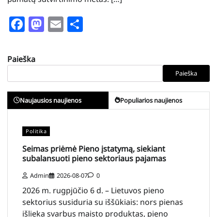
Facebook
Mastodon
Email
Share
Paieška
Paieška
Naujausios naujienos
Populiarios naujienos
Politika
Seimas priėmė Pieno įstatymą, siekiant
subalansuoti pieno sektoriaus pajamas
Admin
2026-08-07
0
2026 m. rugpjūčio 6 d. – Lietuvos pieno
sektorius susiduria su iššūkiais: nors pienas
išlieka svarbus maisto produktas, pieno