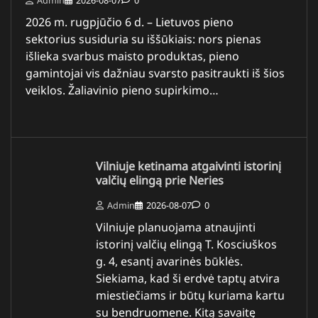
2026 m. rugpjūčio 6 d. – Lietuvos pieno
sektorius susiduria su iššūkiais: nors pienas
išlieka svarbus maisto produktas, pieno
gamintojai vis dažniau svarsto pasitraukti iš šios
veiklos. Žaliavinio pieno supirkimo…
Vilniuje ketinama atgaivinti istorinį
valčių elingą prie Neries
Admin
2026-08-07
0
Vilniuje planuojama atnaujinti
istorinį valčių elingą T. Kosciuškos
g. 4, esantį avarinės būklės.
Siekiama, kad ši erdvė taptų atvira
miestiečiams ir būtų kuriama kartu
su bendruomene. Kitą savaitę