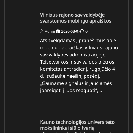
Vilniaus rajono savivaldybėje
svarstomos mobingo apraiškos
Admin
2026-08-07
0
Atsižvelgdamas į pranešimus apie
mobingo apraiškas Vilniaus rajono
savivaldybės administracijoje,
Teisėtvarkos ir savivaldos plėtros
komitetas antradienį, rugpjūčio 4
d., sušaukė neeilinį posėdį.
„Gauname signalus ir jaučiamės
įpareigoti į juos reaguoti“,…
Kauno technologijos universiteto
mokslininkai siūlo tvarią