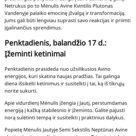
Netrukus po to Mėnulis Avine Kvintilis Plutonas
Vandenyje palaiko emocinę įžvalgą ir transformaciją.
Jums gali būti lengviau suprasti savo reakcijas ir priimti
įgalinančius sprendimus.
Penktadienis, balandžio 17 d.:
Įžeminti ketinimai
Penktadienis prasideda nuo užsilikusios Avino
energijos, kuri skatina naujas pradžias. Tai galinga
diena išsikelti ketinimus ir susitelkti į tai, ką iš tikrųjų
norite sukurti.
Apie vidurdienį Mėnulis įžengia į Jautį, perstumdamas
energiją į kažką stabilesnio ir įžeminto. Galite pajusti
norą sulėtinti tempą ir susitelkti į praktinius dalykus.
Popietę Mėnulis Jautyje Semi Sekstilis Neptūnas Avine