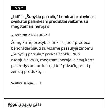
Receptai
„Lidl“ ir „Šunyčių patrulių“ bendradarbiavimas:
sveikatai palankesni produktai vaikams su
mėgstamais herojais
Admin
2026-08-07
0
Žemų kainų prekybos tinklas „Lidl“ pradeda
bendradarbiauti su visame pasaulyje žinomu
„Šunyčių patrulių“ prekės ženklu. Nuo
rugpjūčio vaikų mėgstami herojai pirmą kartą
pasirodys ant atrinktų „Lidl“ privačių prekių
ženklų produktų,…
Skaityti Daugiau
Populiariausi įrašai
Peržiūrėti visus