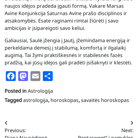
naujos idėjos pradeda įgauti formą. Vakare Marsas
Avine Konjunkcija Saturnas Avine prašo disciplinos ir
atsakomybės. Esate raginami rimtai žiūrėti į savo
ambicijas ir įsipareigoti savo keliui.
Galiausiai, Saulė įžengia į Jautį, įžemindama energiją ir
perkeldama dėmesį į stabilumą, komfortą ir ilgalaikį
augimą. Tai žymi praktiškesnės ir stabilesnės fazės
pradžią, kai jūsų idėjos gali pradėti įsišaknyti ir klestėti.
Facebook
Mastodon
Email
Share
Posted in
Astrologija
Tagged
astrologija
,
horoskopas
,
savaitės horoskopas
Navigacija
Previous:
Next:
tarp
Diana Nausėdienė
„Pentasweet“ į gamyklos