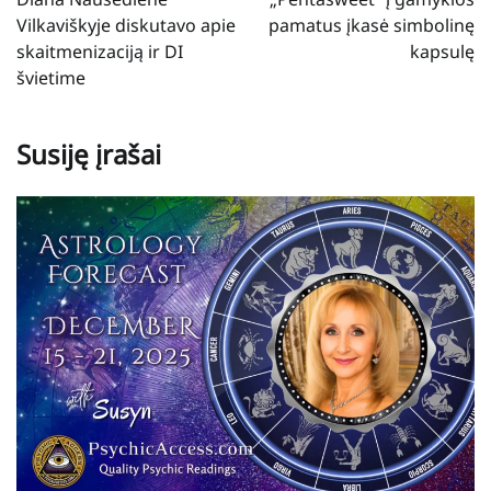
įrašų
Vilkaviškyje diskutavo apie
pamatus įkasė simbolinę
skaitmenizaciją ir DI
kapsulę
švietime
Susiję įrašai