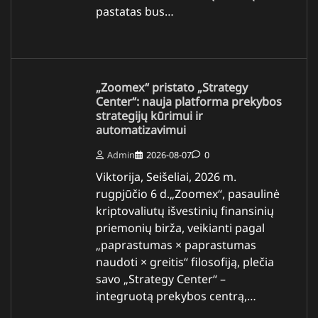
pastatas bus…
„Zoomex“ pristato „Strategy
Center“: nauja platforma prekybos
strategijų kūrimui ir
automatizavimui
Admin
2026-08-07
0
Viktorija, Seišeliai, 2026 m.
rugpjūčio 6 d.„Zoomex“, pasaulinė
kriptovaliutų išvestinių finansinių
priemonių birža, veikianti pagal
„paprastumas × paprastumas
naudoti × greitis“ filosofiją, plečia
savo „Strategy Center“ –
integruotą prekybos centrą,…