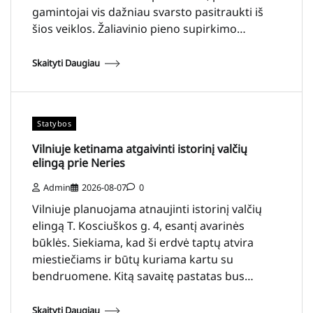
gamintojai vis dažniau svarsto pasitraukti iš
šios veiklos. Žaliavinio pieno supirkimo…
Skaityti Daugiau
Statybos
Vilniuje ketinama atgaivinti istorinį valčių
elingą prie Neries
Admin
2026-08-07
0
Vilniuje planuojama atnaujinti istorinį valčių
elingą T. Kosciuškos g. 4, esantį avarinės
būklės. Siekiama, kad ši erdvė taptų atvira
miestiečiams ir būtų kuriama kartu su
bendruomene. Kitą savaitę pastatas bus…
Skaityti Daugiau