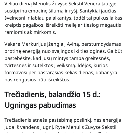
Vėliau dieną Mėnulis Žuvyse Sekstil Venera Jautyje
sustiprina emocinę šilumą ir ryšį. Santykiai jaučiasi
švelnesni ir labiau palaikantys, todėl tai puikus laikas
kreiptis pagalbos, išreikšti meilę ar tiesiog mėgautis
ramiomis akimirkomis.
Vakare Merkurijus įžengia į Aviną, perstumdydamas
protinę energiją nuo svajingos iki tiesioginės. Galbūt
pastebėsite, kad jūsų mintys tampa greitesnės,
tvirtesnės ir sutelktos į veiksmą. Idėjos, kurios
formavosi per pastarąsias kelias dienas, dabar yra
pasirengusios būti išreikštos.
Trečiadienis, balandžio 15 d.:
Ugningas pabudimas
Trečiadienis atneša pastebimą poslinkį, nes energija
juda iš vandens į ugnį. Ryte Mėnulis Žuvyse Sekstil