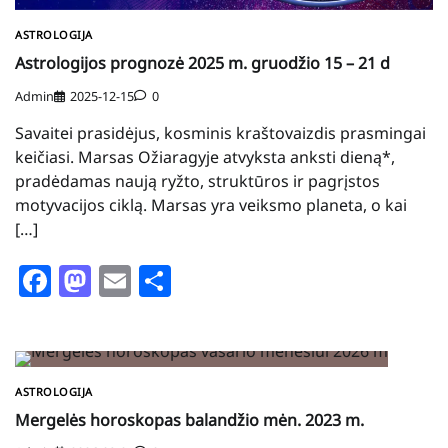
ASTROLOGIJA
Astrologijos prognozė 2025 m. gruodžio 15 – 21 d
Admin
2025-12-15
0
Savaitei prasidėjus, kosminis kraštovaizdis prasmingai
keičiasi. Marsas Ožiaragyje atvyksta anksti dieną*,
pradėdamas naują ryžto, struktūros ir pagrįstos
motyvacijos ciklą. Marsas yra veiksmo planeta, o kai
[…]
Facebook
Mastodon
Email
Share
ASTROLOGIJA
Mergelės horoskopas balandžio mėn. 2023 m.