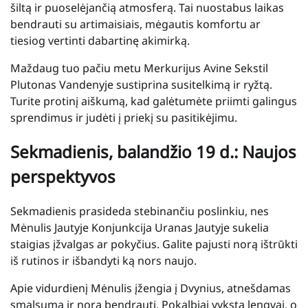
šiltą ir puoselėjančią atmosferą. Tai nuostabus laikas
bendrauti su artimaisiais, mėgautis komfortu ar
tiesiog vertinti dabartinę akimirką.
Maždaug tuo pačiu metu Merkurijus Avine Sekstil
Plutonas Vandenyje sustiprina susitelkimą ir ryžtą.
Turite protinį aiškumą, kad galėtumėte priimti galingus
sprendimus ir judėti į priekį su pasitikėjimu.
Sekmadienis, balandžio 19 d.: Naujos
perspektyvos
Sekmadienis prasideda stebinančiu poslinkiu, nes
Mėnulis Jautyje Konjunkcija Uranas Jautyje sukelia
staigias įžvalgas ar pokyčius. Galite pajusti norą ištrūkti
iš rutinos ir išbandyti ką nors naujo.
Apie vidurdienį Mėnulis įžengia į Dvynius, atnešdamas
smalsumą ir norą bendrauti. Pokalbiai vyksta lengvai, o