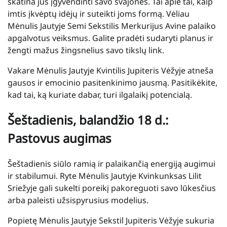
skatina jus įgyvendinti savo svajones. Tai apie tai, kaip
imtis įkvėptų idėjų ir suteikti joms formą. Vėliau
Mėnulis Jautyje Semi Sekstilis Merkurijus Avine palaiko
apgalvotus veiksmus. Galite pradėti sudaryti planus ir
žengti mažus žingsnelius savo tikslų link.
Vakare Mėnulis Jautyje Kvintilis Jupiteris Vėžyje atneša
gausos ir emocinio pasitenkinimo jausmą. Pasitikėkite,
kad tai, ką kuriate dabar, turi ilgalaikį potencialą.
Šeštadienis, balandžio 18 d.:
Pastovus augimas
Šeštadienis siūlo ramią ir palaikančią energiją augimui
ir stabilumui. Ryte Mėnulis Jautyje Kvinkunksas Lilit
Sriežyje gali sukelti poreikį pakoreguoti savo lūkesčius
arba paleisti užsispyrusius modelius.
Popietę Mėnulis Jautyje Sekstil Jupiteris Vėžyje sukuria