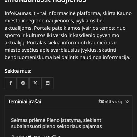
InfoKaunas.lt – tai informacinė platforma, skirta Kauno
miesto ir regiono naujienoms, įvykiams bei
aktualijoms. Portale pateikiamos įvairios temos: nuo
sporto ir kultūros iki verslo ir kasdienio gyvenimo
aktualijų. Portalas siekia informuoti kauniečius ir
miesto svečius apie svarbiausius įvykius, skatinti
bendruomeniškumą bei dalintis naudinga informacija.
Sekite mus:
Facebook
Instagram
Twitter
Linkedin
Teminiai įrašai
Žiūrėti viską
Seimas priėmė Pieno įstatymą, siekiant
subalansuoti pieno sektoriaus pajamas
Admin
2026-08-07
0