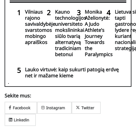
Vilniaus
Kauno
Monika
Lietuva s
rajono
technologijos
Aželionytė:
tapti
savivaldybėje
universiteto
A Judo
gastrono
svarstomos
mokslininkai
Athlete’s
lydere r
mobingo
siūlo tvarią
Journey
kuriant
apraiškos
alternatyvą
Towards
nacional
tradiciniam
the
strategij
betonui
Paralympics
Lauko virtuvė: kaip sukurti patogią erdvę
net ir mažame kieme
Sekite mus:
Facebook
Instagram
Twitter
Linkedin