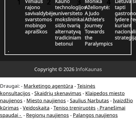
Vilniaus
Kauno
Monika
Lietuva s
rajono
technologijos
Aželionytė:
tapti
savivaldybėje
universiteto
A Judo
gastrono
svarstomos
mokslininkai
Athlete’s
lydere r
mobingo
siūlo tvarią
Journey
kuriant
apraiškos
alternatyvą
Towards
nacional
tradiciniam
the
strategij
betonui
Paralympics
Copyright © 2026
InfoKaunas
Draugai: -
Marketingo agentūra
-
Teisinės
konsultacijos
-
Skaidrių skenavimas
-
Klaipedos miesto
naujienos
-
Miesto naujienos
-
Saulius Narbutas
-
Įvaizdžio
kūrimas
-
Veidoskaita
-
Teniso treniruotės
- Pranešimai
spaudai -
-
Regionų naujienos
-
Palangos naujienos