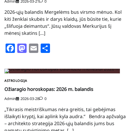
Admin
2026-03-21
0
2026-ųjų balandis Mergelėms bus virsmo mėnuo. Kol
kiti ženklai skubės ir darys klaidų, jūs būsite tie, kurie
„šlifuoja deimantus“. Jūsų valdovas Merkurijus šį
mėnesį skatins […]
Facebook
Mastodon
Email
Share
ASTROLOGIJA
Ožiaragio horoskopas: 2026 m. balandis
Admin
2026-03-28
0
„Tikrasis meistriškumas nėra greitis, tai gebėjimas
išlaikyti kryptį, kai aplink kyla audra.“ Bendra apžvalga
– architekto strategija 2026-ųjų balandis jums bus
pamatų sutvirtinimo metas. […]