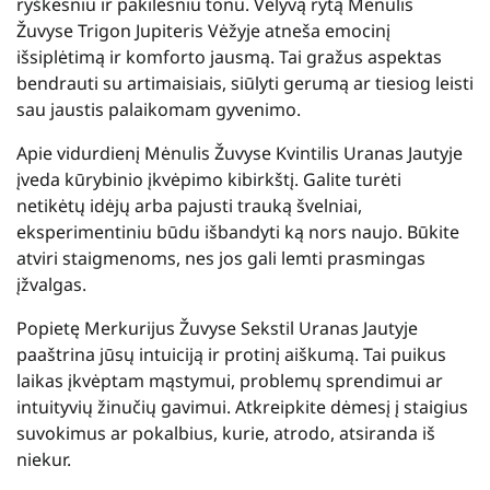
ryškesniu ir pakilesniu tonu. Vėlyvą rytą Mėnulis
Žuvyse Trigon Jupiteris Vėžyje atneša emocinį
išsiplėtimą ir komforto jausmą. Tai gražus aspektas
bendrauti su artimaisiais, siūlyti gerumą ar tiesiog leisti
sau jaustis palaikomam gyvenimo.
Apie vidurdienį Mėnulis Žuvyse Kvintilis Uranas Jautyje
įveda kūrybinio įkvėpimo kibirkštį. Galite turėti
netikėtų idėjų arba pajusti trauką švelniai,
eksperimentiniu būdu išbandyti ką nors naujo. Būkite
atviri staigmenoms, nes jos gali lemti prasmingas
įžvalgas.
Popietę Merkurijus Žuvyse Sekstil Uranas Jautyje
paaštrina jūsų intuiciją ir protinį aiškumą. Tai puikus
laikas įkvėptam mąstymui, problemų sprendimui ar
intuityvių žinučių gavimui. Atkreipkite dėmesį į staigius
suvokimus ar pokalbius, kurie, atrodo, atsiranda iš
niekur.