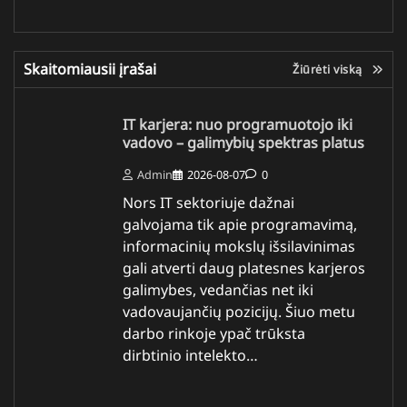
Skaitomiausii įrašai
Žiūrėti viską
IT karjera: nuo programuotojo iki
vadovo – galimybių spektras platus
Admin
2026-08-07
0
Nors IT sektoriuje dažnai
galvojama tik apie programavimą,
informacinių mokslų išsilavinimas
gali atverti daug platesnes karjeros
galimybes, vedančias net iki
vadovaujančių pozicijų. Šiuo metu
darbo rinkoje ypač trūksta
dirbtinio intelekto…