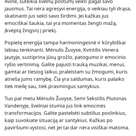
Avine, suteikia švelnų postūmį veikti pagal savo
jausmus. Tai nėra agresyvi energija, o veikiau tyli drąsa,
skatinanti jus sekti savo širdimi. Jei kažkas jus
emociškai šaukia, tai yra momentas žengti mažą,
įkvėptą žingsnį į priekį.
Popietę energija tampa harmoningesnė ir kūrybiškai
labiau tenkinanti. Mėnulis Žuvyse, Kvintilis Venera
Jautyje, sustiprina jūsų grožio, patogumo ir emocinio
ryšio vertinimą. Galite pajusti trauką muzikai, menui,
gamtai ar tiesiog laikui, praleistam su žmogumi, kuris
atneša jums ramybę. Čia yra saldumas, kuris palaiko
tiek meilę sau, tiek prasmingus santykius.
Tuo pat metu Mėnulis Žuvyse, Semi Sekstilis Plutonas
Vandenyje, švelniai stumia jus link emocinės
transformacijos. Galite pastebėti subtilius poslinkius,
kaip suvokiate situaciją ar santykius. Kažkas po
paviršiumi vystosi, net jei tai dar nėra visiškai matoma.