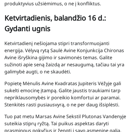
produktyvius užsiėmimus, o ne į konfliktus.
Ketvirtadienis, balandžio 16 d.:
Gydanti ugnis
Ketvirtadienį nešiojama stipri transformuojanti
energija. Vėlyvą rytą Saulė Avine Konjunkcija Chironas
Avine išryškina gijimo ir savimonės temas. Galite
sužinoti apie seną žaizdą ar nesaugumą, tačiau tai yra
galimybė augti, o ne skaudėti.
Popietę Mėnulis Avine Kvadratas Jupiteris Vėžyje gali
sukelti emocinę įtampą. Galite jaustis traukiami tarp
nepriklausomybės ir poreikio komfortui ar paramai.
Stenkitės rasti pusiausvyrą, o ne per daug išsiplėsti.
Tuo pat metu Marsas Avine Sekstil Plutonas Vandenyje
suteikia stiprų ryžtą. Tai puikus aspektas daryti
prasmingus pokyčius ir žengti į savo asmeninę galią.