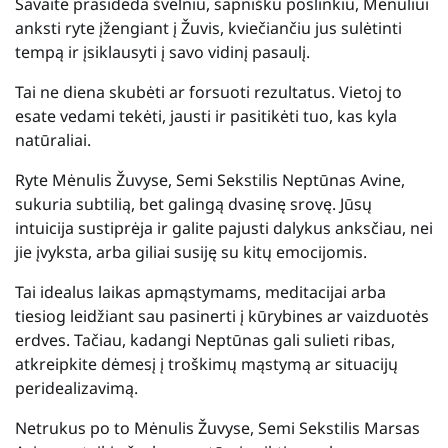
Savaitė prasideda švelniu, sapnišku poslinkiu, Mėnuliui
anksti ryte įžengiant į Žuvis, kviečiančiu jus sulėtinti
tempą ir įsiklausyti į savo vidinį pasaulį.
Tai ne diena skubėti ar forsuoti rezultatus. Vietoj to
esate vedami tekėti, jausti ir pasitikėti tuo, kas kyla
natūraliai.
Ryte Mėnulis Žuvyse, Semi Sekstilis Neptūnas Avine,
sukuria subtilią, bet galingą dvasinę srovę. Jūsų
intuicija sustiprėja ir galite pajusti dalykus anksčiau, nei
jie įvyksta, arba giliai susiję su kitų emocijomis.
Tai idealus laikas apmąstymams, meditacijai arba
tiesiog leidžiant sau pasinerti į kūrybines ar vaizduotės
erdves. Tačiau, kadangi Neptūnas gali sulieti ribas,
atkreipkite dėmesį į troškimų mąstymą ar situacijų
peridealizavimą.
Netrukus po to Mėnulis Žuvyse, Semi Sekstilis Marsas