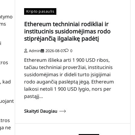
Kripto pasaulis
tatymo
Ethereum techniniai rodikliai ir
ams
institucinis susidomėjimas rodo
stiprėjančią ilgalaikę padėtį
i
Admin
2026-08-07
0
Ethereum išlieka arti 1 900 USD ribos,
tros
tačiau techniniai proveržiai, institucinis
susidomėjimas ir dideli turto įsigijimai
, kad
rodo augančią paslėptą jėgą. Ethereum
laikosi netoli 1 900 USD lygio, nors per
pastąjį…
juojant
Skaityti Daugiau
ktros
ga ne