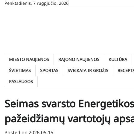
Skip
Penktadienis, 7 rugpjūčio, 2026
to
content
MIESTO NAUJIENOS
RAJONO NAUJIENOS
KULTŪRA
ŠVIETIMAS
SPORTAS
SVEIKATA IR GROŽIS
RECEPT
PASLAUGOS
Seimas svarsto Energetikos
pažeidžiamų vartotojų aps
Posted on
2026-05-15