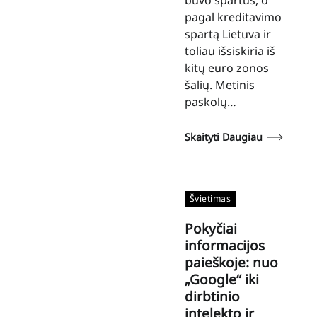
pagal kreditavimo
spartą Lietuva ir
toliau išsiskiria iš
kitų euro zonos
šalių. Metinis
paskolų…
Skaityti Daugiau
Švietimas
Pokyčiai
informacijos
paieškoje: nuo
„Google“ iki
dirbtinio
intelekto ir