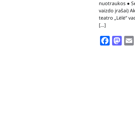
nuotraukos ● Se
vaizdo įrašai) A
teatro „Lėlė“ v
[…]
Face
Ma