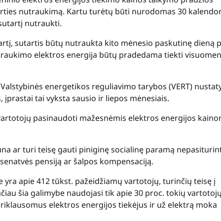
ties nutraukimą. Kartu turėtų būti nurodomas 30 kalendor
sutartį nutraukti.
rtį, sutartis būtų nutraukta kito mėnesio paskutinę dieną p
utraukimo elektros energija būtų pradedama tiekti visuomen
us Valstybinės energetikos reguliavimo tarybos (VERT) nusta
prastai tai vyksta sausio ir liepos mėnesiais.
vartotojų pasinaudoti mažesnėmis elektros energijos kainom
una ar turi teisę gauti piniginę socialinę paramą nepasituri
senatvės pensiją ar šalpos kompensaciją.
yra apie 412 tūkst. pažeidžiamų vartotojų, turinčių teisę į
iau šia galimybe naudojasi tik apie 30 proc. tokių vartotojų
epriklausomus elektros energijos tiekėjus ir už elektrą moka