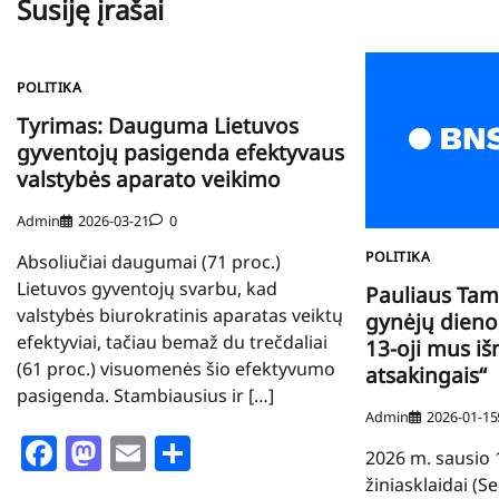
Susiję įrašai
POLITIKA
Tyrimas: Dauguma Lietuvos
gyventojų pasigenda efektyvaus
valstybės aparato veikimo
Admin
2026-03-21
0
POLITIKA
Absoliučiai daugumai (71 proc.)
Lietuvos gyventojų svarbu, kad
Pauliaus Tam
valstybės biurokratinis aparatas veiktų
gynėjų dieno
efektyviai, tačiau bemaž du trečdaliai
13-oji mus i
(61 proc.) visuomenės šio efektyvumo
atsakingais“
pasigenda. Stambiausius ir […]
Admin
2026-01-15
Facebook
Mastodon
Email
Share
2026 m. sausio 
žiniasklaidai (