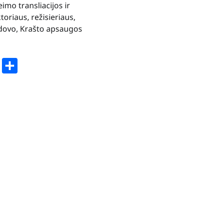
imo transliacijos ir
ktoriaus, režisieriaus,
adovo, Krašto apsaugos
book
stodon
Email
Share