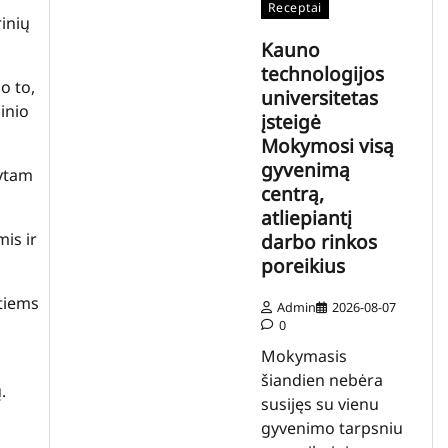
Receptai
inių
Kauno
technologijos
o to,
universitetas
inio
įsteigė
Mokymosi visą
gyvenimą
tytam
centrą,
atliepiantį
is ir
darbo rinkos
poreikius
ntiems
Admin
2026-08-07
0
Mokymasis
šiandien nebėra
.
susijęs su vienu
gyvenimo tarpsniu