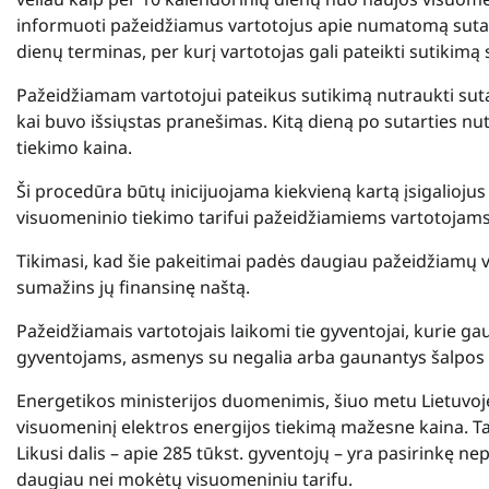
informuoti pažeidžiamus vartotojus apie numatomą sutar
dienų terminas, per kurį vartotojas gali pateikti sutikimą 
Pažeidžiamam vartotojui pateikus sutikimą nutraukti suta
kai buvo išsiųstas pranešimas. Kitą dieną po sutarties n
tiekimo kaina.
Ši procedūra būtų inicijuojama kiekvieną kartą įsigalioj
visuomeninio tiekimo tarifui pažeidžiamiems vartotojams, į
Tikimasi, kad šie pakeitimai padės daugiau pažeidžiamų 
sumažins jų finansinę naštą.
Pažeidžiamais vartotojais laikomi tie gyventojai, kurie ga
gyventojams, asmenys su negalia arba gaunantys šalpos 
Energetikos ministerijos duomenimis, šiuo metu Lietuvoje 
visuomeninį elektros energijos tiekimą mažesne kaina. Tač
Likusi dalis – apie 285 tūkst. gyventojų – yra pasirinkę n
daugiau nei mokėtų visuomeniniu tarifu.