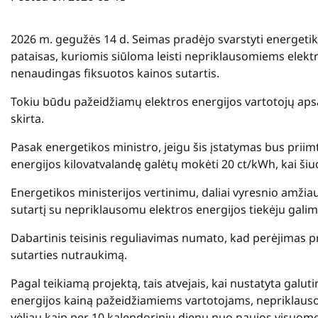
2026 m. gegužės 14 d. Seimas pradėjo svarstyti energeti
pataisas, kuriomis siūloma leisti nepriklausomiems elek
nenaudingas fiksuotos kainos sutartis.
Tokiu būdu pažeidžiamų elektros energijos vartotojų aps
skirta.
Pasak energetikos ministro, jeigu šis įstatymas bus priimt
energijos kilovatvalandę galėtų mokėti 20 ct/kWh, kai šiu
Energetikos ministerijos vertinimu, daliai vyresnio amžiau
sutartį su nepriklausomu elektros energijos tiekėju galim
Dabartinis teisinis reguliavimas numato, kad perėjimas pr
sutarties nutraukimą.
Pagal teikiamą projektą, tais atvejais, kai nustatyta galu
energijos kainą pažeidžiamiems vartotojams, nepriklaus
vėliau kaip per 10 kalendorinių dienų nuo naujos visuome