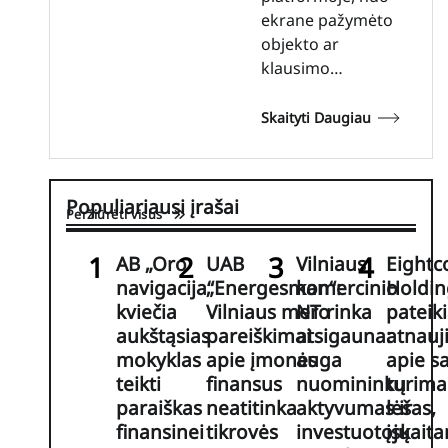
ekrane pažymėto
objekto ar
klausimo…
Skaityti Daugiau
Populiariausi įrašai
Peržiūrėti visus
AB „Oro
UAB
Vilniaus
Eightc
navigacija“
„Energesman“:
komercinio
Holdin
kviečia
Vilniaus mero
NT rinka
pateik
aukštąsias
pareiškimai
atsigauna:
atnauj
mokyklas
apie įmonės
auga
apie s
teikti
finansus
nuomininkų
turima
paraiškas
neatitinka
aktyvumas ir
lėšas,
finansinei
tikrovės
investuotojų
įskaita