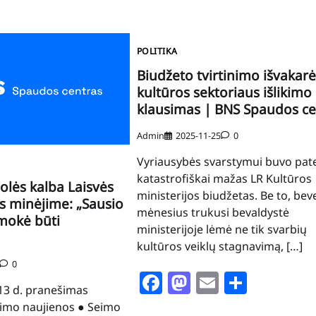
POLITIKA
Biudžeto tvirtinimo išvakarė
kultūros sektoriaus išlikimo
klausimas | BNS Spaudos ce
Admin
2025-11-25
0
Vyriausybės svarstymui buvo pate
katastrofiškai mažas LR Kultūros
olės kalba Laisvės
ministerijos biudžetas. Be to, bev
s minėjime: „Sausio
mėnesius trukusi bevaldystė
šmokė būti
ministerijoje lėmė ne tik svarbių
kultūros veiklų stagnavimą, […]
0
Facebook
Mastodon
Email
Share
13 d. pranešimas
Seimo naujienos ● Seimo