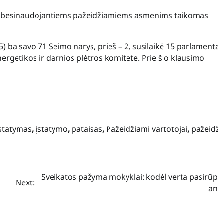
ga besinaudojantiems pažeidžiamiems asmenims taikomas
) balsavo 71 Seimo narys, prieš – 2, susilaikė 15 parlament
ergetikos ir darnios plėtros komitete. Prie šio klausimo
įstatymas
,
įstatymo
,
pataisas
,
Pažeidžiami vartotojai
,
pažeid
Sveikatos pažyma mokyklai: kodėl verta pasirūpi
Next:
an