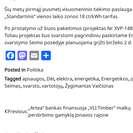
Šių metų pirmąjį pusmetį visuomeninio tiekimo paslau
„Standartinis“ vienos laiko zonos 18 ct/kWh tarifas.
Po pristatymo už šiuos pakeitimus (projektas Nr. XVP-1485
Toliau projektas bus svarstomi pagrindiniu paskirtame En
svarstymo Seimo posėdyje planuojama grįžti birželio 2 d.
Facebook
Mastodon
Email
Share
Posted in
Politika
Tagged
apsaugos
,
Dėl
,
elektra
,
energetika
,
Energetikos
,
Seimas
,
svarsto
,
vartotojų
,
Žygimantas Vaičiūnas
Navigacija
„Artea“ bankas finansuoja „VLI Timber“ malkų
Previous:
perdirbimo gamyklą Jonavos rajone
tarp
įrašų