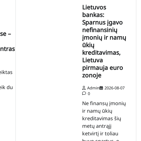
Lietuvos
bankas:
Sparnus įgavo
nefinansinių
se –
įmonių ir namų
ūkių
ntras
kreditavimas,
Lietuva
pirmauja euro
iktas
zonoje
eik du
Admin
2026-08-07
0
Ne finansų įmonių
ir namų ūkių
kreditavimas šių
metų antrąjį
ketvirtį ir toliau
buvo spartus, o