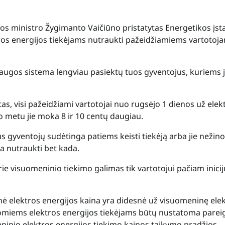
kos ministro Žygimanto Vaičiūno pristatytas Energetikos įs
tros energijos tiekėjams nutraukti pažeidžiamiems vartotoj
augos sistema lengviau pasiektų tuos gyventojus, kuriems j
as, visi pažeidžiami vartotojai nuo rugsėjo 1 dienos už elek
o metu jie moka 8 ir 10 centų daugiau.
s gyventojų sudėtinga patiems keisti tiekėją arba jie nežino
a nutraukti bet kada.
ie visuomeninio tiekimo galimas tik vartotojui pačiam inici
tinė elektros energijos kaina yra didesnė už visuomeninę ele
omiems elektros energijos tiekėjams būtų nustatoma parei
ninio elektros energijos tiekimo kainos taikymo pradžios