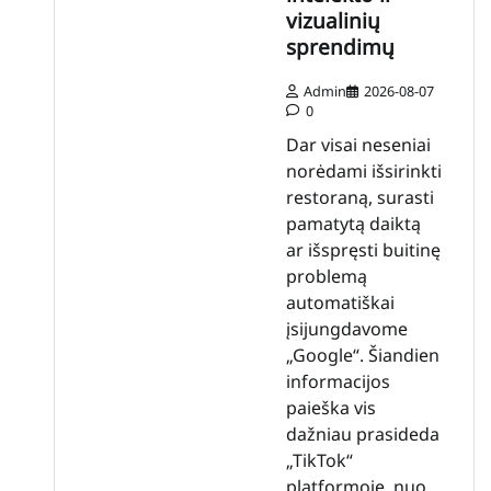
vizualinių
sprendimų
Admin
2026-08-07
0
Dar visai neseniai
norėdami išsirinkti
restoraną, surasti
pamatytą daiktą
ar išspręsti buitinę
problemą
automatiškai
įsijungdavome
„Google“. Šiandien
informacijos
paieška vis
dažniau prasideda
„TikTok“
platformoje, nuo