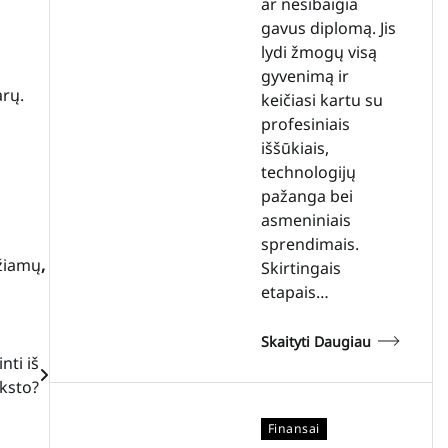
ar nesibaigia
gavus diplomą. Jis
lydi žmogų visą
gyvenimą ir
arų.
keičiasi kartu su
profesiniais
iššūkiais,
technologijų
pažanga bei
asmeniniais
sprendimais.
žiamų
,
Skirtingais
etapais…
Skaityti Daugiau
nti iš
ksto?
Finansai