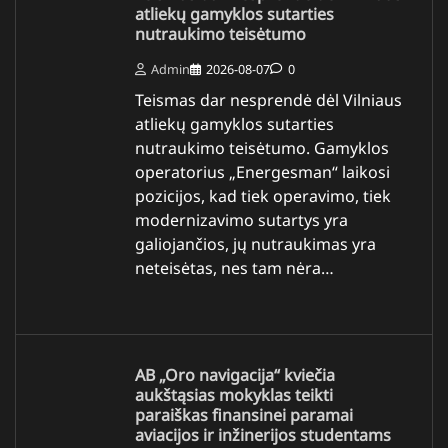
atliekų gamyklos sutarties
nutraukimo teisėtumo
Admin
2026-08-07
0
Teismas dar nesprendė dėl Vilniaus
atliekų gamyklos sutarties
nutraukimo teisėtumo. Gamyklos
operatorius „Energesman“ laikosi
pozicijos, kad tiek operavimo, tiek
modernizavimo sutartys yra
galiojančios, jų nutraukimas yra
neteisėtas, nes tam nėra…
AB „Oro navigacija“ kviečia
aukštąsias mokyklas teikti
paraiškas finansinei paramai
aviacijos ir inžinerijos studentams