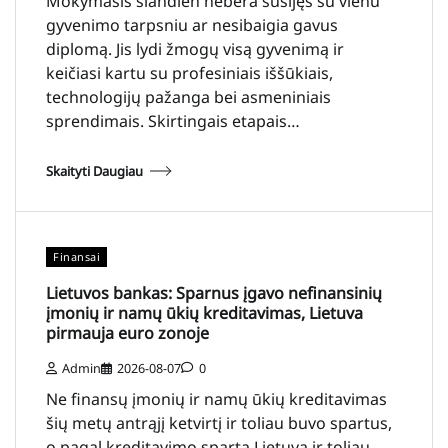
Mokymasis šiandien nebėra susijęs su vienu
gyvenimo tarpsniu ar nesibaigia gavus
diplomą. Jis lydi žmogų visą gyvenimą ir
keičiasi kartu su profesiniais iššūkiais,
technologijų pažanga bei asmeniniais
sprendimais. Skirtingais etapais…
Skaityti Daugiau
Finansai
Lietuvos bankas: Sparnus įgavo nefinansinių
įmonių ir namų ūkių kreditavimas, Lietuva
pirmauja euro zonoje
Admin
2026-08-07
0
Ne finansų įmonių ir namų ūkių kreditavimas
šių metų antrąjį ketvirtį ir toliau buvo spartus,
o pagal kreditavimo spartą Lietuva ir toliau