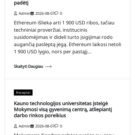
padėtį
Admin
2026-08-07
0
Ethereum išlieka arti 1 900 USD ribos, tačiau
techniniai proveržiai, institucinis
susidomėjimas ir dideli turto įsigijimai rodo
augančią paslėptą jėgą. Ethereum laikosi netoli
1 900 USD lygio, nors per pastąjį…
Skaityti Daugiau
Receptai
Kauno technologijos universitetas įsteigė
Mokymosi visą gyvenimą centrą, atliepiantį
darbo rinkos poreikius
Admin
2026-08-07
0