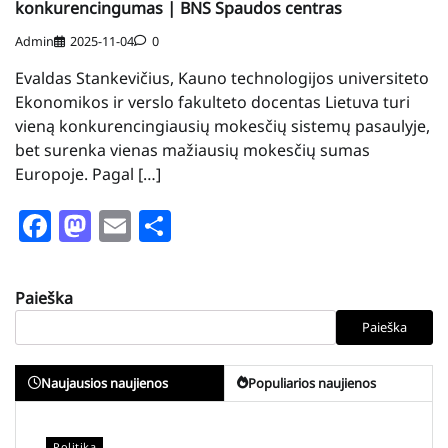
konkurencingumas | BNS Spaudos centras
Admin
2025-11-04
0
Evaldas Stankevičius, Kauno technologijos universiteto
Ekonomikos ir verslo fakulteto docentas Lietuva turi
vieną konkurencingiausių mokesčių sistemų pasaulyje,
bet surenka vienas mažiausių mokesčių sumas
Europoje. Pagal […]
Facebook
Mastodon
Email
Share
Paieška
Paieška
Naujausios naujienos
Populiarios naujienos
Politika