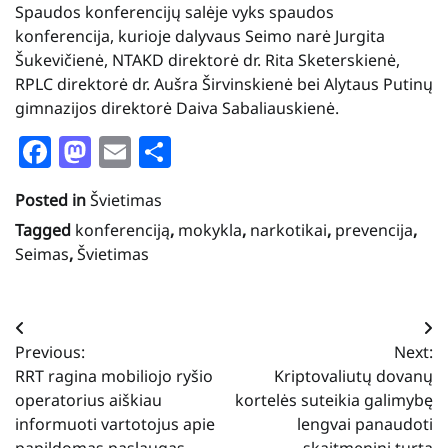
Spaudos konferencijų salėje vyks spaudos
konferencija, kurioje dalyvaus Seimo narė Jurgita
Šukevičienė, NTAKD direktorė dr. Rita Sketerskienė,
RPLC direktorė dr. Aušra Širvinskienė bei Alytaus Putinų
gimnazijos direktorė Daiva Sabaliauskienė.
Facebook
Mastodon
Email
Share
Posted in
Švietimas
Tagged
konferenciją
,
mokykla
,
narkotikai
,
prevencija
,
Seimas
,
Švietimas
Navigacija
Previous:
Next:
tarp
RRT ragina mobiliojo ryšio
Kriptovaliutų dovanų
įrašų
operatorius aiškiau
kortelės suteikia galimybę
informuoti vartotojus apie
lengvai panaudoti
papildomas paslaugas
skaitmeninį turtą