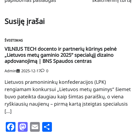
Susiję įrašai
ŠVIETIMAS
VILNIUS TECH docento ir partnerių kūrinys pelnė
„Lietuvos metų gaminio 2025“ specialųjį dizaino
apdovanojimą | BNS Spaudos centras
Admin
2025-12-17
0
Lietuvos pramonininkų konfederacijos (LPK)
rengiamam konkursui „Lietuvos metų gaminys“ šiemet
buvo pateikta daugiau kaip šimtas paraiškų, o viena
ryškiausių naujienų – pirmą kartą įsteigtas specialusis
[…]
Facebook
Mastodon
Email
Share