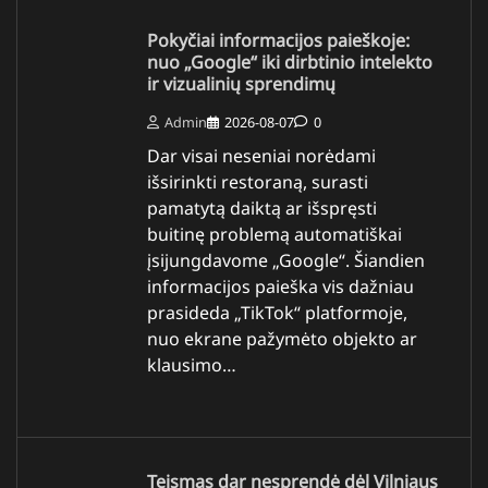
Pokyčiai informacijos paieškoje:
nuo „Google“ iki dirbtinio intelekto
ir vizualinių sprendimų
Admin
2026-08-07
0
Dar visai neseniai norėdami
išsirinkti restoraną, surasti
pamatytą daiktą ar išspręsti
buitinę problemą automatiškai
įsijungdavome „Google“. Šiandien
informacijos paieška vis dažniau
prasideda „TikTok“ platformoje,
nuo ekrane pažymėto objekto ar
klausimo…
Teismas dar nesprendė dėl Vilniaus