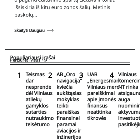
išsiskiria iš kitų euro zonos šalių. Metinis
paskolų…
Skaityti Daugiau
Populiariausi įrašai
Peržiūrėti visus
Teismas
AB „Oro
UAB
Vilniaus
dar
navigacija“
„Energesman“:
komercin
nesprendė
kviečia
Vilniaus mero
NT rinka
dėl Vilniaus
aukštąsias
pareiškimai
atsigaun
atliekų
mokyklas
apie įmonės
auga
gamyklos
teikti
finansus
nuomini
sutarties
paraiškas
neatitinka
aktyvuma
nutraukimo
finansinei
tikrovės
investuo
teisėtumo
paramai
pasitikėj
aviacijos ir
inžinerijos