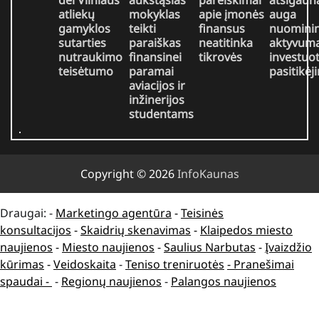
atliekų
mokyklas
apie įmonės
auga
gamyklos
teikti
finansus
nuomini
sutarties
paraiškas
neatitinka
aktyvuma
nutraukimo
finansinei
tikrovės
investuo
teisėtumo
paramai
pasitikėj
aviacijos ir
inžinerijos
studentams
Copyright © 2026
InfoKaunas
Draugai: -
Marketingo agentūra
-
Teisinės
konsultacijos
-
Skaidrių skenavimas
-
Klaipedos miesto
naujienos
-
Miesto naujienos
-
Saulius Narbutas
-
Įvaizdžio
kūrimas
-
Veidoskaita
-
Teniso treniruotės
- Pranešimai
spaudai -
-
Regionų naujienos
-
Palangos naujienos