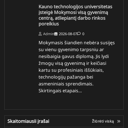
Kauno technologijos universitetas
įsteigė Mokymosi visą gyvenimą
centrą, atliepiantį darbo rinkos
poreikius
Admin
2026-08-07
0
Mokymasis šiandien nebėra susijęs
su vienu gyvenimo tarpsniu ar
nesibaigia gavus diplomą. Jis lydi
žmogų visą gyvenimą ir keičiasi
kartu su profesiniais iššūkiais,
technologijų pažanga bei
asmeniniais sprendimais.
Skirtingais etapais…
Skaitomiausii įrašai
Žiūrėti viską