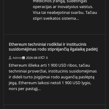
medicinos įrangą, sudėtingas
operacijas ar inovatyvius vaistus.
Visa tai neabejotinai svarbu. Tačiau
stipri sveikatos sistema…
Ethereum techniniai rodikliai ir institucinis
susidomėjimas rodo stiprėjančią ilgalaikę padėtį
Admin
2026-08-07
0
Ethereum išlieka arti 1 900 USD ribos, tačiau
techniniai proveržiai, institucinis susidomėjimas
ir dideli turto įsigijimai rodo augančią paslėptą
jėgą. Ethereum laikosi netoli 1 900 USD lygio,
nors per pastąjį…