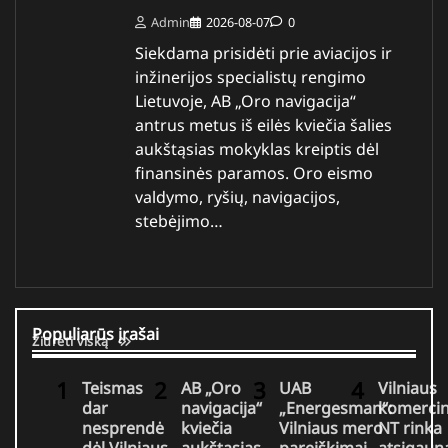
Admin
2026-08-07
0
Siekdama prisidėti prie aviacijos ir
inžinerijos specialistų rengimo
Lietuvoje, AB „Oro navigacija“
antrus metus iš eilės kviečia šalies
aukštąsias mokyklas kreiptis dėl
finansinės paramos. Oro eismo
valdymo, ryšių, navigacijos,
stebėjimo…
Populiarūs įrašai
Žiūrėti viską
Teismas
AB „Oro
UAB
Vilniaus
dar
navigacija“
„Energesman“:
komercin
nesprendė
kviečia
Vilniaus mero
NT rinka
dėl Vilniaus
aukštąsias
pareiškimai
atsigaun