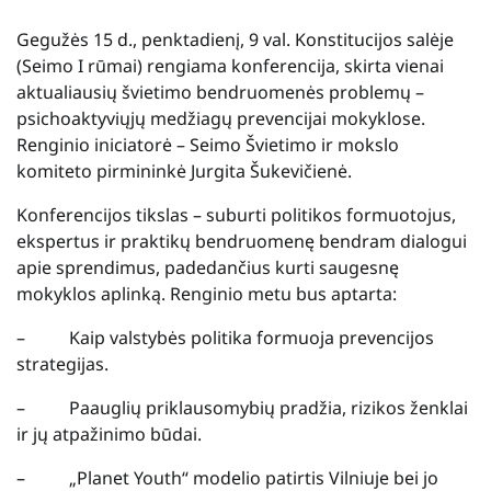
Gegužės 15 d., penktadienį, 9 val. Konstitucijos salėje
(Seimo I rūmai) rengiama konferencija, skirta vienai
aktualiausių švietimo bendruomenės problemų –
psichoaktyviųjų medžiagų prevencijai mokyklose.
Renginio iniciatorė – Seimo Švietimo ir mokslo
komiteto pirmininkė Jurgita Šukevičienė.
Konferencijos tikslas – suburti politikos formuotojus,
ekspertus ir praktikų bendruomenę bendram dialogui
apie sprendimus, padedančius kurti saugesnę
mokyklos aplinką. Renginio metu bus aptarta:
–
Kaip valstybės politika formuoja prevencijos
strategijas.
–
Paauglių priklausomybių pradžia, rizikos ženklai
ir jų atpažinimo būdai.
–
„Planet Youth“ modelio patirtis Vilniuje bei jo