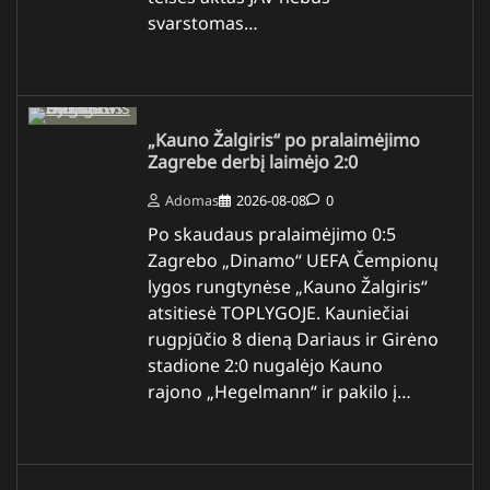
svarstomas…
„Kauno Žalgiris“ po pralaimėjimo
Zagrebe derbį laimėjo 2:0
Adomas
2026-08-08
0
Po skaudaus pralaimėjimo 0:5
Zagrebo „Dinamo“ UEFA Čempionų
lygos rungtynėse „Kauno Žalgiris“
atsitiesė TOPLYGOJE. Kauniečiai
rugpjūčio 8 dieną Dariaus ir Girėno
stadione 2:0 nugalėjo Kauno
rajono „Hegelmann“ ir pakilo į…