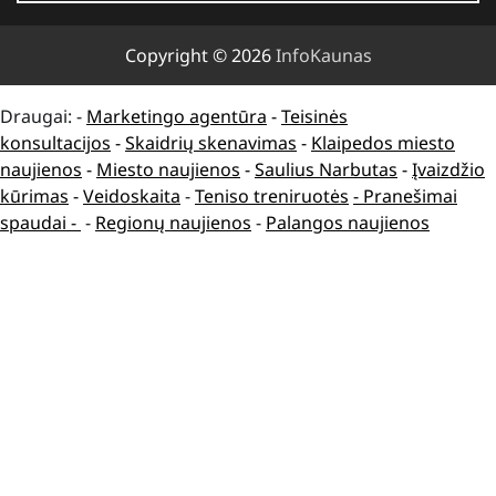
Copyright © 2026
InfoKaunas
Draugai: -
Marketingo agentūra
-
Teisinės
konsultacijos
-
Skaidrių skenavimas
-
Klaipedos miesto
naujienos
-
Miesto naujienos
-
Saulius Narbutas
-
Įvaizdžio
kūrimas
-
Veidoskaita
-
Teniso treniruotės
- Pranešimai
spaudai -
-
Regionų naujienos
-
Palangos naujienos