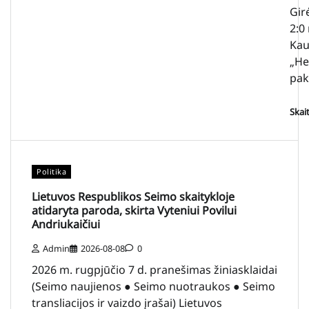
Gir
2:0
Kau
„He
pak
Skai
Politika
Lietuvos Respublikos Seimo skaitykloje
atidaryta paroda, skirta Vyteniui Povilui
Andriukaičiui
Admin
2026-08-08
0
2026 m. rugpjūčio 7 d. pranešimas žiniasklaidai
(Seimo naujienos ● Seimo nuotraukos ● Seimo
transliacijos ir vaizdo įrašai) Lietuvos