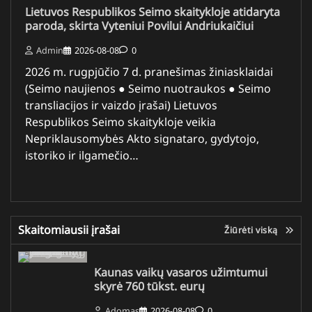
Lietuvos Respublikos Seimo skaitykloje atidaryta
paroda, skirta Vyteniui Povilui Andriukaičiui
Admin
2026-08-08
0
2026 m. rugpjūčio 7 d. pranešimas žiniasklaidai
(Seimo naujienos ● Seimo nuotraukos ● Seimo
transliacijos ir vaizdo įrašai) Lietuvos
Respublikos Seimo skaitykloje veikia
Nepriklausomybės Akto signataro, gydytojo,
istoriko ir ilgamečio…
Skaitomiausii įrašai
Žiūrėti viską
Kaunas vaikų vasaros užimtumui
skyrė 760 tūkst. eurų
Adomas
2026-08-08
0