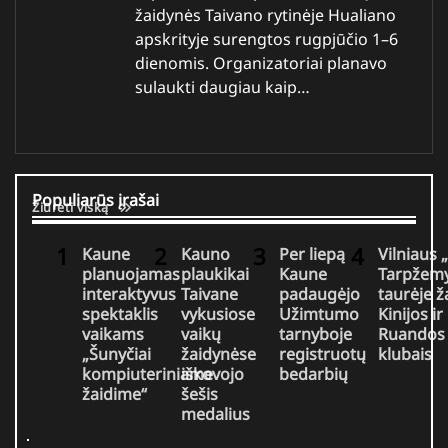
žaidynės Taivano rytinėje Hualiano
apskrityje surengtos rugpjūčio 1–6
dienomis. Organizatoriai planavo
sulaukti daugiau kaip…
Populiarūs įrašai
Žiūrėti viską
Kaune
Kauno
Per liepą
Vilniaus 
planuojamas
plaukikai
Kaune
Tarpžemy
interaktyvus
Taivane
padaugėjo
taurėje ž
spektaklis
vykusiose
Užimtumo
Kinijos ir
vaikams
vaikų
tarnyboje
Ruandos
„Šunyčiai
žaidynėse
registruotų
klubais
kompiuteriniame
iškovojo
bedarbių
žaidime“
šešis
medalius