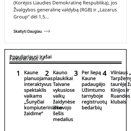
(Korėjos Liaudies Demokratinę Respubliką), jos
Žvalgybos generalinę valdybą (RGB) ir „Lazarus
Group“ dėl 1,5…
Skaityti Daugiau
Populiariausi įrašai
Peržiūrėti visus
Kaune
Kauno
Per liepą
Vilniaus 
planuojamas
plaukikai
Kaune
Tarpžemy
interaktyvus
Taivane
padaugėjo
taurėje ž
spektaklis
vykusiose
Užimtumo
Kinijos ir
vaikams
vaikų
tarnyboje
Ruandos
„Šunyčiai
žaidynėse
registruotų
klubais
kompiuteriniame
iškovojo
bedarbių
žaidime“
šešis
medalius