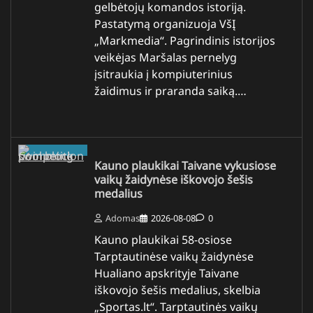
gelbėtojų komandos istoriją.
Pastatymą organizuoja VšĮ
„Markmedia“. Pagrindinis istorijos
veikėjas Maršalas pernelyg
įsitraukia į kompiuterinius
žaidimus ir praranda saiką.…
Kauno plaukikai Taivane vykusiose
vaikų žaidynėse iškovojo šešis
medalius
Adomas
2026-08-08
0
Kauno plaukikai 58-osiose
Tarptautinėse vaikų žaidynėse
Hualiano apskrityje Taivane
iškovojo šešis medalius, skelbia
„Sportas.lt“. Tarptautinės vaikų