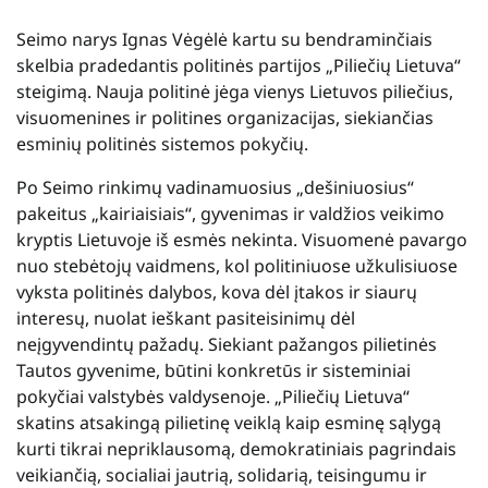
Seimo narys Ignas Vėgėlė kartu su bendraminčiais
skelbia pradedantis politinės partijos „Piliečių Lietuva“
steigimą. Nauja politinė jėga vienys Lietuvos piliečius,
visuomenines ir politines organizacijas, siekiančias
esminių politinės sistemos pokyčių.
Po Seimo rinkimų vadinamuosius „dešiniuosius“
pakeitus „kairiaisiais“, gyvenimas ir valdžios veikimo
kryptis Lietuvoje iš esmės nekinta. Visuomenė pavargo
nuo stebėtojų vaidmens, kol politiniuose užkulisiuose
vyksta politinės dalybos, kova dėl įtakos ir siaurų
interesų, nuolat ieškant pasiteisinimų dėl
neįgyvendintų pažadų. Siekiant pažangos pilietinės
Tautos gyvenime, būtini konkretūs ir sisteminiai
pokyčiai valstybės valdysenoje. „Piliečių Lietuva“
skatins atsakingą pilietinę veiklą kaip esminę sąlygą
kurti tikrai nepriklausomą, demokratiniais pagrindais
veikiančią, socialiai jautrią, solidarią, teisingumu ir