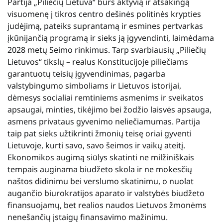
Partija „Piliečių Lietuva“ burs aktyvią ir atsakingą
visuomenę į tikros centro dešinės politinės krypties
judėjimą, pateiks suprantamą ir esmines pertvarkas
įkūnijančią programą ir sieks ją įgyvendinti, laimėdama
2028 metų Seimo rinkimus. Tarp svarbiausių „Piliečių
Lietuvos“ tikslų – realus Konstitucijoje piliečiams
garantuotų teisių įgyvendinimas, pagarba
valstybingumo simboliams ir Lietuvos istorijai,
dėmesys socialiai remtiniems asmenims ir sveikatos
apsaugai, minties, tikėjimo bei žodžio laisvės apsauga,
asmens privataus gyvenimo neliečiamumas. Partija
taip pat sieks užtikrinti žmonių teisę oriai gyventi
Lietuvoje, kurti savo, savo šeimos ir vaikų ateitį.
Ekonomikos augimą siūlys skatinti ne milžiniškais
tempais auginama biudžeto skola ir ne mokesčių
naštos didinimu bei verslumo skatinimu, o nuolat
augančio biurokratijos aparato ir valstybės biudžeto
finansuojamų, bet realios naudos Lietuvos žmonėms
nenešančių įstaigų finansavimo mažinimu.