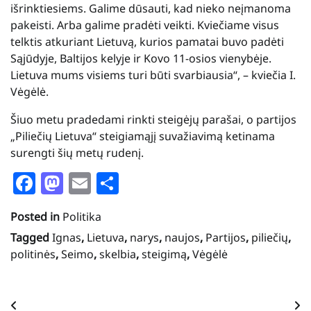
išrinktiesiems. Galime dūsauti, kad nieko neįmanoma
pakeisti. Arba galime pradėti veikti. Kviečiame visus
telktis atkuriant Lietuvą, kurios pamatai buvo padėti
Sąjūdyje, Baltijos kelyje ir Kovo 11-osios vienybėje.
Lietuva mums visiems turi būti svarbiausia“, – kviečia I.
Vėgėlė.
Šiuo metu pradedami rinkti steigėjų parašai, o partijos
„Piliečių Lietuva“ steigiamąjį suvažiavimą ketinama
surengti šių metų rudenį.
Facebook
Mastodon
Email
Share
Posted in
Politika
Tagged
Ignas
,
Lietuva
,
narys
,
naujos
,
Partijos
,
piliečių
,
politinės
,
Seimo
,
skelbia
,
steigimą
,
Vėgėlė
Navigacija