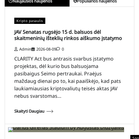
Naujausios naujienos
Populiarios naujienos
Kripto pasaulis
JAV Senatas rugsėjo 15 d. balsuos dėl
skaitmeninių išteklių rinkos aiškumo įstatymo
Admin
2026-08-09
0
CLARITY Act bus antrasis svarbus įstatymo
projektas, dėl kurio bus balsuojama
pasibaigus Seimo pertraukai. Praėjus
maždaug dienai po to, kai paaiškėjo, kad pats
laukiamiausias kriptovaliutų teisės aktas JAV
nebus svarstomas…
Skaityti Daugiau
Spo