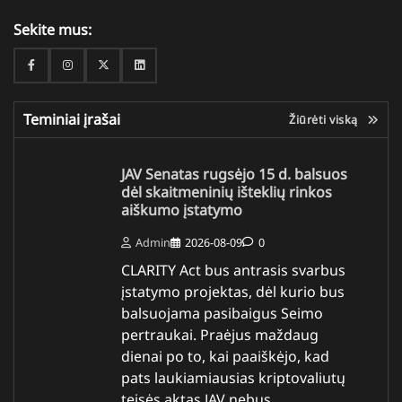
Sekite mus:
Facebook
Instagram
Twitter
Linkedin
Teminiai įrašai
Žiūrėti viską
JAV Senatas rugsėjo 15 d. balsuos
dėl skaitmeninių išteklių rinkos
aiškumo įstatymo
Admin
2026-08-09
0
CLARITY Act bus antrasis svarbus
įstatymo projektas, dėl kurio bus
balsuojama pasibaigus Seimo
pertraukai. Praėjus maždaug
dienai po to, kai paaiškėjo, kad
pats laukiamiausias kriptovaliutų
teisės aktas JAV nebus