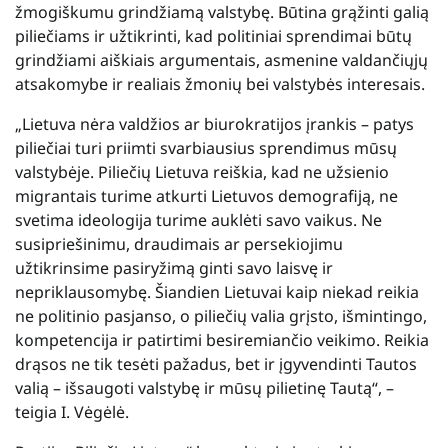
žmogiškumu grindžiamą valstybę. Būtina grąžinti galią
piliečiams ir užtikrinti, kad politiniai sprendimai būtų
grindžiami aiškiais argumentais, asmenine valdančiųjų
atsakomybe ir realiais žmonių bei valstybės interesais.
„Lietuva nėra valdžios ar biurokratijos įrankis – patys
piliečiai turi priimti svarbiausius sprendimus mūsų
valstybėje. Piliečių Lietuva reiškia, kad ne užsienio
migrantais turime atkurti Lietuvos demografiją, ne
svetima ideologija turime auklėti savo vaikus. Ne
susipriešinimu, draudimais ar persekiojimu
užtikrinsime pasiryžimą ginti savo laisvę ir
nepriklausomybę. Šiandien Lietuvai kaip niekad reikia
ne politinio pasjanso, o piliečių valia grįsto, išmintingo,
kompetencija ir patirtimi besiremiančio veikimo. Reikia
drąsos ne tik tesėti pažadus, bet ir įgyvendinti Tautos
valią – išsaugoti valstybę ir mūsų pilietinę Tautą“, –
teigia I. Vėgėlė.