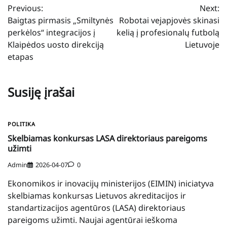
Previous:
Next:
tarp
Baigtas pirmasis „Smiltynės
Robotai vejapjovės skinasi
įrašų
perkėlos“ integracijos į
kelią į profesionalų futbolą
Klaipėdos uosto direkciją
Lietuvoje
etapas
Susiję įrašai
POLITIKA
Skelbiamas konkursas LASA direktoriaus pareigoms
užimti
Admin
2026-04-07
0
Ekonomikos ir inovacijų ministerijos (EIMIN) iniciatyva
skelbiamas konkursas Lietuvos akreditacijos ir
standartizacijos agentūros (LASA) direktoriaus
pareigoms užimti. Naujai agentūrai ieškoma