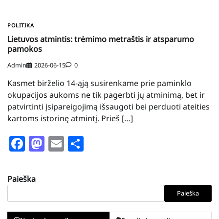
POLITIKA
Lietuvos atmintis: trėmimo metraštis ir atsparumo
pamokos
Admin
2026-06-15
0
Kasmet birželio 14-ąją susirenkame prie paminklo
okupacijos aukoms ne tik pagerbti jų atminimą, bet ir
patvirtinti įsipareigojimą išsaugoti bei perduoti ateities
kartoms istorinę atmintį. Prieš […]
Facebook
Mastodon
Email
Share
Paieška
Paieška