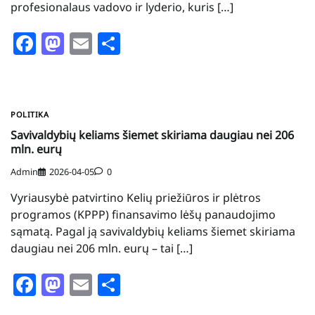
profesionalaus vadovo ir lyderio, kuris […]
Facebook
Mastodon
Email
Share
POLITIKA
Savivaldybių keliams šiemet skiriama daugiau nei 206
mln. eurų
Admin
2026-04-05
0
Vyriausybė patvirtino Kelių priežiūros ir plėtros
programos (KPPP) finansavimo lėšų panaudojimo
sąmatą. Pagal ją savivaldybių keliams šiemet skiriama
daugiau nei 206 mln. eurų – tai […]
Facebook
Mastodon
Email
Share