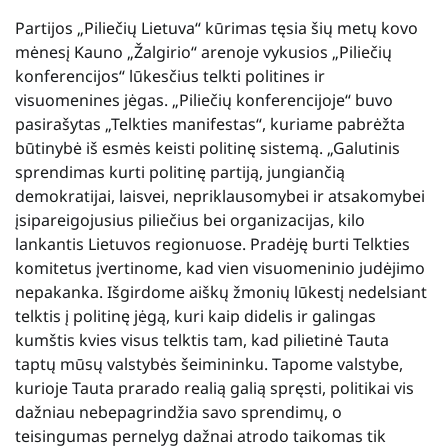
Partijos „Piliečių Lietuva“ kūrimas tęsia šių metų kovo
mėnesį Kauno „Žalgirio“ arenoje vykusios „Piliečių
konferencijos“ lūkesčius telkti politines ir
visuomenines jėgas. „Piliečių konferencijoje“ buvo
pasirašytas „Telkties manifestas“, kuriame pabrėžta
būtinybė iš esmės keisti politinę sistemą. „Galutinis
sprendimas kurti politinę partiją, jungiančią
demokratijai, laisvei, nepriklausomybei ir atsakomybei
įsipareigojusius piliečius bei organizacijas, kilo
lankantis Lietuvos regionuose. Pradėję burti Telkties
komitetus įvertinome, kad vien visuomeninio judėjimo
nepakanka. Išgirdome aiškų žmonių lūkestį nedelsiant
telktis į politinę jėgą, kuri kaip didelis ir galingas
kumštis kvies visus telktis tam, kad pilietinė Tauta
taptų mūsų valstybės šeimininku. Tapome valstybe,
kurioje Tauta prarado realią galią spręsti, politikai vis
dažniau nebepagrindžia savo sprendimų, o
teisingumas pernelyg dažnai atrodo taikomas tik