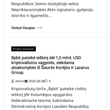
Respublikos Seimo skaitykloje veikia
Nepriklausomybės Akto signataro, gydytojo,
istoriko ir ilgamečio…
Skaityti Daugiau
Kripto pasaulis
Bybit pateikė ieškinį dėl 1,5 mlrd. USD
kriptovaliutos vagystės, siekdama
atsakomybės iš Šiaurės Korėjos ir Lazarus
Group
Admin
2026-08-08
0
Kriptovaliutų birža „Bybit“ pateikė civilinį
ieškinį JAV Kolumbijos apygardos
federaliniame teisme, kaltindama
Demokratinę Korėjos Liaudies Respubliką