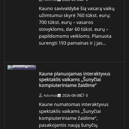
Kauno savivaldybė šią vasarą vaikų
užimtumui skyrė 760 tūkst. eurų:
700 tūkst. eurų – vasaros
stovykloms, dar 60 tūkst. eurų –
papildomoms veikloms. Planuota
surengti 193 pamainas ir į jas…
Kaune planuojamas interaktyvus
spektaklis vaikams „Šunyčiai
kompiuteriniame žaidime“
Adomas
2026-08-08
0
Kaune numatomas interaktyvus
spektaklis vaikams „Šunyčiai
kompiuteriniame žaidime“,
pasakojantis naują šunyčių