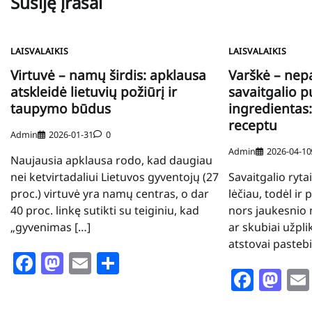
Susiję įrašai
LAISVALAIKIS
LAISVALAIKIS
Virtuvė – namų širdis: apklausa
Varškė – ne
atskleidė lietuvių požiūrį ir
savaitgalio p
taupymo būdus
ingredientas: 
receptu
Admin
2026-01-31
0
Admin
2026-04-10
Naujausia apklausa rodo, kad daugiau
nei ketvirtadaliui Lietuvos gyventojų (27
Savaitgalio ryta
proc.) virtuvė yra namų centras, o dar
lėčiau, todėl ir
40 proc. linkę sutikti su teiginiu, kad
nors jaukesnio 
„gyvenimas […]
ar skubiai užpli
atstovai pastebi
Facebook
Mastodon
Email
Share
Face
Ma