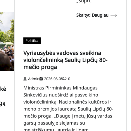
„Stipri…
Skaityti Daugiau
Politika
Vyriausybės vadovas sveikina
violončelininką Saulių Lipčių 80-
mečio proga
Admin
2026-08-08
0
Ministras Pirmininkas Mindaugas
ukė
Sinkevičius nuoširdžiai pasveikino
violončelininką, Nacionalinės kultūros ir
gą
meno premijos laureatą Saulių Lipčių 80-
mečio proga. „Daugelį metų Jūsų vardas
garsų pasaulyje siejamas su
meistriškumu, jautria ir ilgam