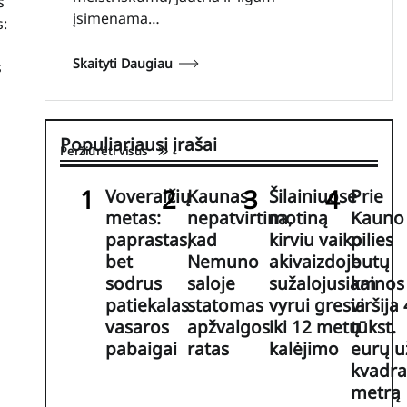
s
įsimenama…
s:
Skaityti Daugiau
s
Populiariausi įrašai
Peržiūrėti visus
Voveraičių
Kaunas
Šilainiuose
Prie
metas:
nepatvirtina,
motiną
Kauno
paprastas,
kad
kirviu vaiko
pilies
bet
Nemuno
akivaizdoje
butų
sodrus
saloje
sužalojusiam
kainos
patiekalas
statomas
vyrui gresia
viršija 
vasaros
apžvalgos
iki 12 metų
tūkst.
pabaigai
ratas
kalėjimo
eurų u
kvadra
metrą