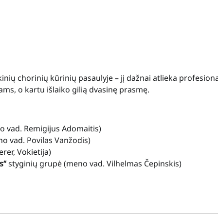
inių chorinių kūrinių pasaulyje – jį dažnai atlieka profesiona
s, o kartu išlaiko gilią dvasinę prasmę.
 vad. Remigijus Adomaitis)
o vad. Povilas Vanžodis)
rer, Vokietija)
s“
styginių grupė (meno vad. Vilhelmas Čepinskis)