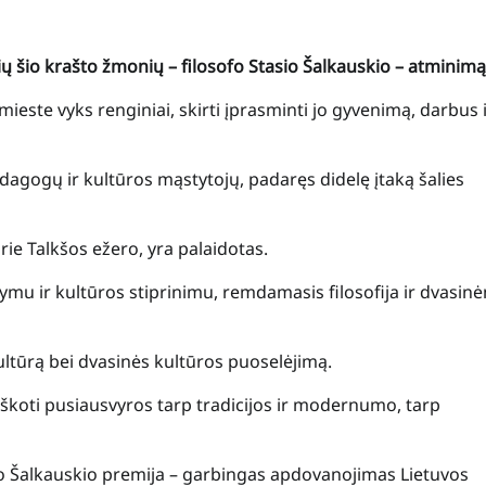
sių šio krašto žmonių – filosofo Stasio Šalkauskio – atminimą
ieste vyks renginiai, skirti įprasminti jo gyvenimą, darbus 
edagogų ir kultūros mąstytojų, padaręs didelę įtaką šalies
rie Talkšos ežero, yra palaidotas.
mu ir kultūros stiprinimu, remdamasis filosofija ir dvasin
ultūrą bei dvasinės kultūros puoselėjimą.
ieškoti pusiausvyros tarp tradicijos ir modernumo, tarp
sio Šalkauskio premija – garbingas apdovanojimas Lietuvos