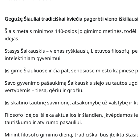
Gegužę Šiauliai tradiciškai kviečia pagerbti vieno iškiliau
Šiais metais minimos 140-osios jo gimimo metinės, todėl m
idėjas.
Stasys Šalkauskis – vienas ryškiausių Lietuvos filosofų, p
intelektiniam gyvenimui.
Jis gimė Šiauliuose ir čia pat, senosiose miesto kapinėse p
Savo gyvenimo pašaukimą Šalkauskis siejo su tautos ugdy
vertybėmis – tiesa, gėriu ir grožiu.
Jis skatino tautinę savimonę, atsakomybę už valstybę ir k
Filosofo idėjos išlieka aktualios ir šiandien, įkvėpdamos 
tautiškumo ir atvirumo pasauliui.
Minint filosofo gimimo dieną, tradiciškai bus įteikta Sta