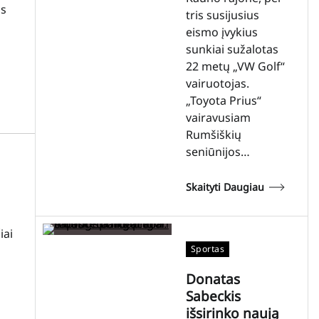
os
tris susijusius
eismo įvykius
sunkiai sužalotas
22 metų „VW Golf“
vairuotojas.
„Toyota Prius“
vairavusiam
Rumšiškių
seniūnijos…
Skaityti Daugiau
iai
Sportas
Donatas
Sabeckis
išsirinko naują