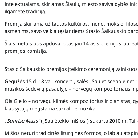
intelektualams, skiriamas Šiaulių miesto savivaldybės inic
ilgametę tradiciją.
Premija skiriama už tautos kultūros, meno, mokslo, filos
asmenims, savo veikla tęsiantiems Stasio Šalkauskio darbu
Šiais metais bus apdovanotas jau 14-asis premijos laureat
premijos komisija.
Stasio Šalkauskio premijos įteikimo ceremoniją vainikuos i
Gegužės 15 d. 18 val. koncertų salės „Saulė“ scenoje net 1
muzikos šedevrų pasaulyje – norvegų kompozitoriaus ir pi
Ola Gjeilo – norvegų kilmės kompozitorius ir pianistas, gyv
klausytojų mėgstama sakraline muzika.
„Sunrise Mass“
(„Saulėtekio mišios“) sukurta 2010 m. Tai k
Mišios neturi tradicinės liturginės formos, o labiau atspin