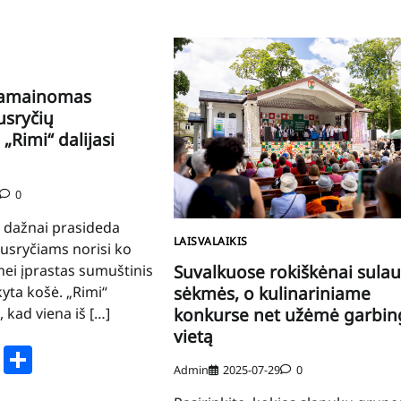
pamainomas
usryčių
„Rimi“ dalijasi
0
i dažnai prasideda
LAISVALAIKIS
 pusryčiams norisi ko
nei įprastas sumuštinis
Suvalkuose rokiškėnai sula
kyta košė. „Rimi“
sėkmės, o kulinariniame
, kad viena iš […]
konkurse net užėmė garbin
vietą
book
stodon
Email
Share
Admin
2025-07-29
0