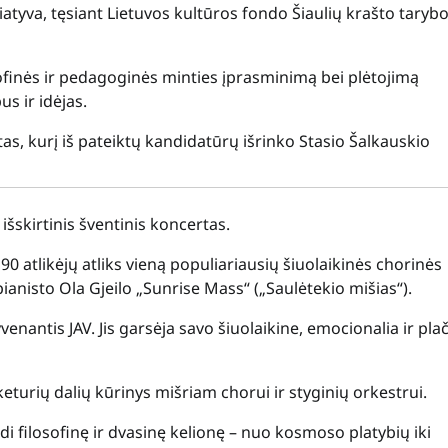
iatyva, tęsiant Lietuvos kultūros fondo Šiaulių krašto taryb
ofinės ir pedagoginės minties įprasminimą bei plėtojimą
s ir idėjas.
as, kurį iš pateiktų kandidatūrų išrinko Stasio Šalkauskio
šskirtinis šventinis koncertas.
90 atlikėjų atliks vieną populiariausių šiuolaikinės chorinės
anisto Ola Gjeilo „Sunrise Mass“ („Saulėtekio mišias“).
enantis JAV. Jis garsėja savo šiuolaikine, emocionalia ir plač
eturių dalių kūrinys mišriam chorui ir styginių orkestrui.
di filosofinę ir dvasinę kelionę – nuo kosmoso platybių iki