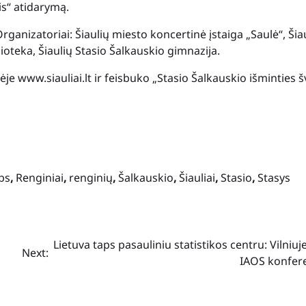
is“ atidarymą.
ganizatoriai: Šiaulių miesto koncertinė įstaiga „Saulė“, Šia
ioteka, Šiaulių Stasio Šalkauskio gimnazija.
je www.siauliai.lt ir feisbuko „Stasio Šalkauskio išminties 
bs
,
Renginiai
,
renginių
,
Šalkauskio
,
Šiauliai
,
Stasio
,
Stasys
Lietuva taps pasauliniu statistikos centru: Vilniuj
Next:
IAOS konfere