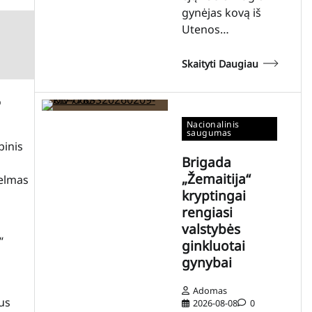
gynėjas kovą iš
Utenos…
Skaityti Daugiau
o
Nacionalinis
saugumas
binis
Brigada
„Žemaitija“
helmas
kryptingai
rengiasi
valstybės
“
ginkluotai
gynybai
Adomas
jus
2026-08-08
0