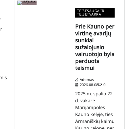
TEISĖSAUGA IR
TEISĖTVARKA
.
Prie Kauno per
ir
virtinę avarijų
sunkiai
sužalojusio
vairuotojo byla
perduota
teismui
ėmis
Adomas
2026-08-08
0
2025 m. spalio 22
d. vakare
Marijampolės–
Kauno kelyje, ties
Armaniškių kaimu
Kauno rajone, per