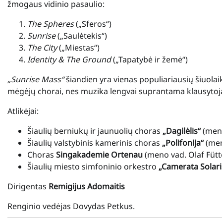
žmogaus vidinio pasaulio:
The Spheres
(„Sferos“)
Sunrise
(„Saulėtekis“)
The City
(„Miestas“)
Identity & The Ground
(„Tapatybė ir žemė“)
„Sunrise Mass“
šiandien yra vienas populiariausių šiuolaik
mėgėjų chorai, nes muzika lengvai suprantama klausytojam
Atlikėjai:
Šiaulių berniukų ir jaunuolių choras
„Dagilėlis“
(meno
Šiaulių valstybinis kamerinis choras
„Polifonija“
(men
Choras
Singakademie Ortenau
(meno vad. Olaf Fütte
Šiaulių miesto simfoninio orkestro
„Camerata Solari
Dirigentas
Remigijus Adomaitis
Renginio vedėjas Dovydas Petkus.