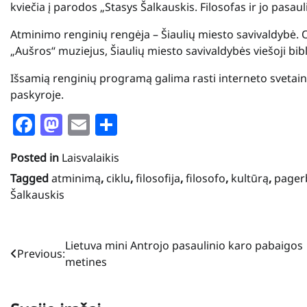
kviečia į parodos „Stasys Šalkauskis. Filosofas ir jo pasaul
Atminimo renginių rengėja – Šiaulių miesto savivaldybė. Or
„Aušros“ muziejus, Šiaulių miesto savivaldybės viešoji bibl
Išsamią renginių programą galima rasti interneto svetainė
paskyroje.
Facebook
Mastodon
Email
Share
Posted in
Laisvalaikis
Tagged
atminimą
,
ciklu
,
filosofija
,
filosofo
,
kultūrą
,
pager
Šalkauskis
Navigacija
Lietuva mini Antrojo pasaulinio karo pabaigos
Previous:
metines
tarp
įrašų