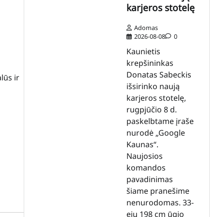
karjeros stotelę
Adomas
2026-08-08
0
Kaunietis
krepšininkas
Donatas Sabeckis
lūs ir
išsirinko naują
karjeros stotelę,
rugpjūčio 8 d.
paskelbtame įraše
nurodė „Google
Kaunas“.
Naujosios
komandos
pavadinimas
šiame pranešime
nenurodomas. 33-
ejų 198 cm ūgio