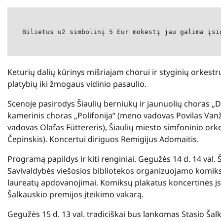
Bilietus už simbolinį 5 Eur mokestį jau galima įsi
Keturių dalių kūrinys mišriajam chorui ir styginių orkestr
platybių iki žmogaus vidinio pasaulio.
Scenoje pasirodys Šiaulių berniukų ir jaunuolių choras „D
kamerinis choras „Polifonija“ (meno vadovas Povilas Van
vadovas Olafas Füttereris), Šiaulių miesto simfoninio or
Čepinskis). Koncertui diriguos Remigijus Adomaitis.
Programą papildys ir kiti renginiai. Gegužės 14 d. 14 val.
Savivaldybės viešosios bibliotekos organizuojamo komik
laureatų apdovanojimai. Komiksų plakatus koncertinės įsta
Šalkauskio premijos įteikimo vakarą.
Gegužės 15 d. 13 val. tradiciškai bus lankomas Stasio Šal