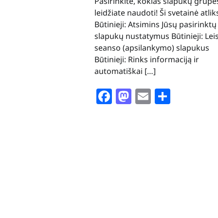
Pasirinkite, kokias slapukų grupe
leidžiate naudoti! Ši svetainė atlik
Būtinieji: Atsimins Jūsų pasirinktų
slapukų nustatymus Būtinieji: Lei
seanso (apsilankymo) slapukus
Būtinieji: Rinks informaciją ir
automatiškai […]
Facebook
Mastodon
Email
Share