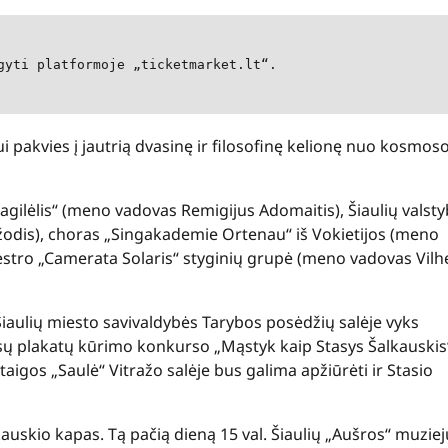
gyti platformoje „ticketmarket.lt“.
ui pakvies į jautrią dvasinę ir filosofinę kelionę nuo kosmos
agilėlis“ (meno vadovas Remigijus Adomaitis), Šiaulių valsty
žodis), choras „Singakademie Ortenau“ iš Vokietijos (meno
kestro „Camerata Solaris“ styginių grupė (meno vadovas Vil
 Šiaulių miesto savivaldybės Tarybos posėdžių salėje vyks
sų plakatų kūrimo konkurso „Mąstyk kaip Stasys Šalkauskis
igos „Saulė“ Vitražo salėje bus galima apžiūrėti ir Stasio
kauskio kapas. Tą pačią dieną 15 val. Šiaulių „Aušros“ muzie