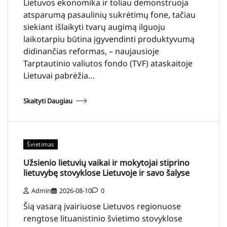
Lietuvos ekonomika ir toliau demonstruoja
atsparumą pasaulinių sukrėtimų fone, tačiau
siekiant išlaikyti tvarų augimą ilguoju
laikotarpiu būtina įgyvendinti produktyvumą
didinančias reformas, – naujausioje
Tarptautinio valiutos fondo (TVF) ataskaitoje
Lietuvai pabrėžia…
Skaityti Daugiau
Švietimas
Užsienio lietuvių vaikai ir mokytojai stiprino
lietuvybę stovyklose Lietuvoje ir savo šalyse
Admin
2026-08-10
0
Šią vasarą įvairiuose Lietuvos regionuose
rengtose lituanistinio švietimo stovyklose