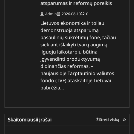
atsparumas ir reformų poreikis
Admin
2026-08-10
0
Lietuvos ekonomika ir toliau
demonstruoja atsparumą
pasaulinių sukrėtimų fone, tačiau
siekiant išlaikyti tvarų augimą
ilguoju laikotarpiu būtina
įgyvendinti produktyvumą
didinančias reformas, –
naujausioje Tarptautinio valiutos
fondo (TVF) ataskaitoje Lietuvai
pabrėžia…
Skaitomiausii įrašai
Žiūrėti viską