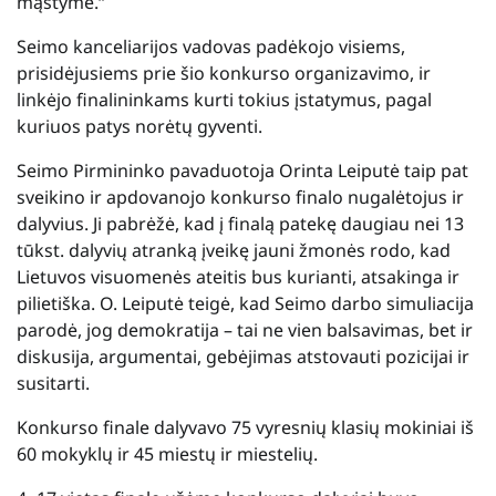
mąstyme.“
Seimo kanceliarijos vadovas padėkojo visiems,
prisidėjusiems prie šio konkurso organizavimo, ir
linkėjo finalininkams kurti tokius įstatymus, pagal
kuriuos patys norėtų gyventi.
Seimo Pirmininko pavaduotoja Orinta Leiputė taip pat
sveikino ir apdovanojo konkurso finalo nugalėtojus ir
dalyvius. Ji pabrėžė, kad į finalą patekę daugiau nei 13
tūkst. dalyvių atranką įveikę jauni žmonės rodo, kad
Lietuvos visuomenės ateitis bus kurianti, atsakinga ir
pilietiška. O. Leiputė teigė, kad Seimo darbo simuliacija
parodė, jog demokratija – tai ne vien balsavimas, bet ir
diskusija, argumentai, gebėjimas atstovauti pozicijai ir
susitarti.
Konkurso finale dalyvavo 75 vyresnių klasių mokiniai iš
60 mokyklų ir 45 miestų ir miestelių.