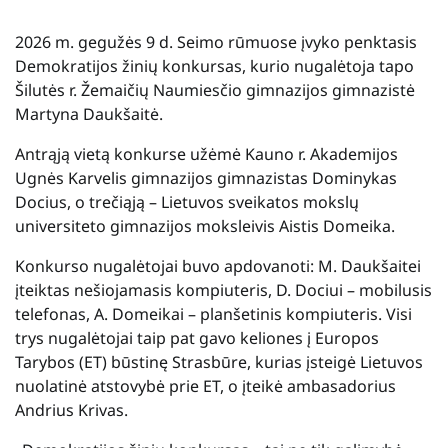
2026 m. gegužės 9 d. Seimo rūmuose įvyko penktasis
Demokratijos žinių konkursas, kurio nugalėtoja tapo
Šilutės r. Žemaičių Naumiesčio gimnazijos gimnazistė
Martyna Daukšaitė.
Antrąją vietą konkurse užėmė Kauno r. Akademijos
Ugnės Karvelis gimnazijos gimnazistas Dominykas
Docius, o trečiąją – Lietuvos sveikatos mokslų
universiteto gimnazijos moksleivis Aistis Domeika.
Konkurso nugalėtojai buvo apdovanoti: M. Daukšaitei
įteiktas nešiojamasis kompiuteris, D. Dociui – mobilusis
telefonas, A. Domeikai – planšetinis kompiuteris. Visi
trys nugalėtojai taip pat gavo keliones į Europos
Tarybos (ET) būstinę Strasbūre, kurias įsteigė Lietuvos
nuolatinė atstovybė prie ET, o įteikė ambasadorius
Andrius Krivas.