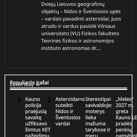
Dviejų Lietuvos geografinių
objektų – Nidos ir Šventosios upės
– vardais pavadinti asteroidai. Juos
atrado ir vardus pasiūlė Vilniaus
universiteto (VU) Fizikos fakulteto
Teorinės fizikos ir astronomijos
instituto astronomas dr.…
Populiarūs įrašai
Žiūrėti viską
Kauno
Asteroidams
Stereotipai
„Meles“
policija
suteikti
savivaldoje:
2027 m.
praėjusią
Nidos ir
moterys
greta
savaitę
Šventosios
lieka
Kauno LE
užfiksavo
vardai
mažuma
pradės
šimtus KET
tarybose ir
penkių
pažeidimų,
merų
gamybin