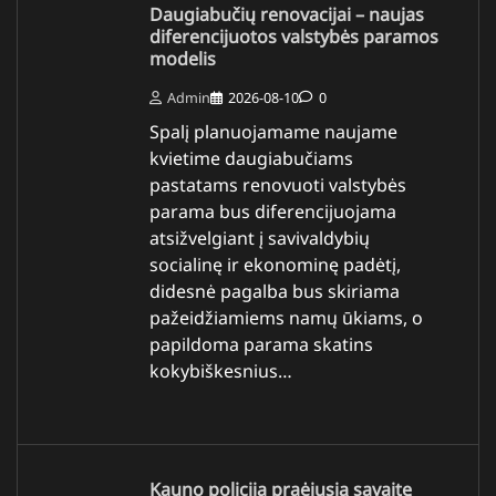
Daugiabučių renovacijai – naujas
diferencijuotos valstybės paramos
modelis
Admin
2026-08-10
0
Spalį planuojamame naujame
kvietime daugiabučiams
pastatams renovuoti valstybės
parama bus diferencijuojama
atsižvelgiant į savivaldybių
socialinę ir ekonominę padėtį,
didesnė pagalba bus skiriama
pažeidžiamiems namų ūkiams, o
papildoma parama skatins
kokybiškesnius…
Kauno policija praėjusią savaitę