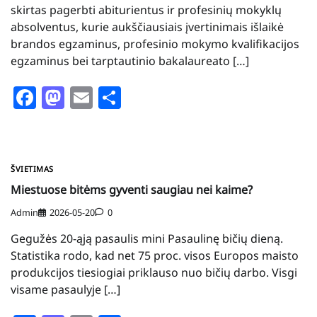
skirtas pagerbti abiturientus ir profesinių mokyklų
absolventus, kurie aukščiausiais įvertinimais išlaikė
brandos egzaminus, profesinio mokymo kvalifikacijos
egzaminus bei tarptautinio bakalaureato […]
Facebook
Mastodon
Email
Share
ŠVIETIMAS
Miestuose bitėms gyventi saugiau nei kaime?
Admin
2026-05-20
0
Gegužės 20-ąją pasaulis mini Pasaulinę bičių dieną.
Statistika rodo, kad net 75 proc. visos Europos maisto
produkcijos tiesiogiai priklauso nuo bičių darbo. Visgi
visame pasaulyje […]