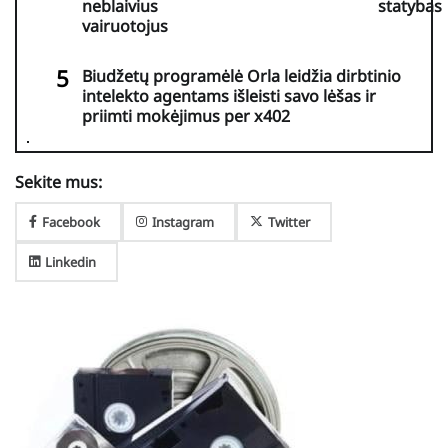
neblaivius
statybas
vairuotojus
Biudžetų programėlė Orla leidžia dirbtinio
intelekto agentams išleisti savo lėšas ir
priimti mokėjimus per x402
Sekite mus:
Facebook
Instagram
Twitter
Linkedin