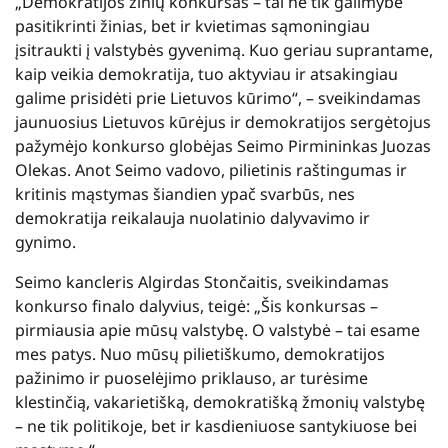
„Demokratijos žinių konkursas – tai ne tik galimybė
pasitikrinti žinias, bet ir kvietimas sąmoningiau
įsitraukti į valstybės gyvenimą. Kuo geriau suprantame,
kaip veikia demokratija, tuo aktyviau ir atsakingiau
galime prisidėti prie Lietuvos kūrimo“, – sveikindamas
jaunuosius Lietuvos kūrėjus ir demokratijos sergėtojus
pažymėjo konkurso globėjas Seimo Pirmininkas Juozas
Olekas. Anot Seimo vadovo, pilietinis raštingumas ir
kritinis mąstymas šiandien ypač svarbūs, nes
demokratija reikalauja nuolatinio dalyvavimo ir
gynimo.
Seimo kancleris Algirdas Stončaitis, sveikindamas
konkurso finalo dalyvius, teigė: „Šis konkursas –
pirmiausia apie mūsų valstybę. O valstybė – tai esame
mes patys. Nuo mūsų pilietiškumo, demokratijos
pažinimo ir puoselėjimo priklauso, ar turėsime
klestinčią, vakarietišką, demokratišką žmonių valstybę
– ne tik politikoje, bet ir kasdieniuose santykiuose bei