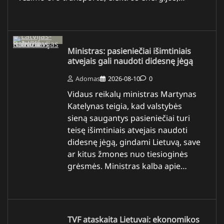
Ministras: pasieniečiai išimtiniais
atvejais gali naudoti didesnę jėgą
Adomas
2026-08-10
0
Vidaus reikalų ministras Martynas
Katelynas teigia, kad valstybės
sieną saugantys pasieniečiai turi
teisę išimtiniais atvejais naudoti
didesnę jėgą, gindami Lietuvą, save
ar kitus žmones nuo tiesioginės
grėsmės. Ministras kalba apie…
TVF ataskaita Lietuvai: ekonomikos