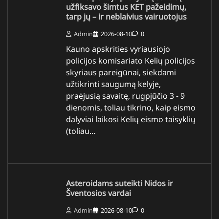
užfiksavo šimtus KET pažeidimų,
tarp jų – ir neblaivius vairuotojus
Admin
2026-08-10
0
Kauno apskrities vyriausiojo
policijos komisariato Kelių policijos
skyriaus pareigūnai, siekdami
užtikrinti saugumą kelyje,
praėjusią savaitę, rugpjūčio 3 - 9
dienomis, toliau tikrino, kaip eismo
dalyviai laikosi Kelių eismo taisyklių
(toliau…
Asteroidams suteikti Nidos ir
Šventosios vardai
Admin
2026-08-10
0