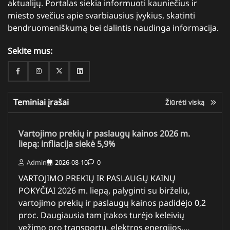
aktualijų. Portalas siekia informuoti kauniečius ir
miesto svečius apie svarbiausius įvykius, skatinti
bendruomeniškumą bei dalintis naudinga informacija.
Sekite mus:
Facebook
Instagram
Twitter
Linkedin
Teminiai įrašai
Žiūrėti viską
Vartojimo prekių ir paslaugų kainos 2026 m.
liepą: infliacija siekė 5,9%
Admin
2026-08-10
0
VARTOJIMO PREKIŲ IR PASLAUGŲ KAINŲ
POKYČIAI 2026 m. liepą, palyginti su birželiu,
vartojimo prekių ir paslaugų kainos padidėjo 0,2
proc. Daugiausia tam įtakos turėjo keleivių
vežimo oro transportu, elektros energijos,…