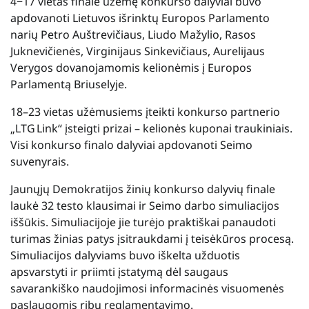
4−17 vietas finale užėmę konkurso dalyviai buvo
apdovanoti Lietuvos išrinktų Europos Parlamento
narių Petro Auštrevičiaus, Liudo Mažylio, Rasos
Juknevičienės, Virginijaus Sinkevičiaus, Aurelijaus
Verygos dovanojamomis kelionėmis į Europos
Parlamentą Briuselyje.
18–23 vietas užėmusiems įteikti konkurso partnerio
„LTG Link“ įsteigti prizai – kelionės kuponai traukiniais.
Visi konkurso finalo dalyviai apdovanoti Seimo
suvenyrais.
Jaunųjų Demokratijos žinių konkurso dalyvių finale
laukė 32 testo klausimai ir Seimo darbo simuliacijos
iššūkis. Simuliacijoje jie turėjo praktiškai panaudoti
turimas žinias patys įsitraukdami į teisėkūros procesą.
Simuliacijos dalyviams buvo iškelta užduotis
apsvarstyti ir priimti įstatymą dėl saugaus
savarankiško naudojimosi informacinės visuomenės
paslaugomis ribų reglamentavimo.