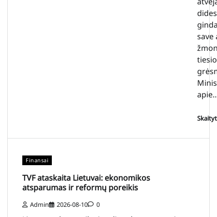
atvej
dides
ginda
save 
žmon
tiesi
grės
Minis
apie
Skaity
Finansai
TVF ataskaita Lietuvai: ekonomikos
atsparumas ir reformų poreikis
Admin
2026-08-10
0