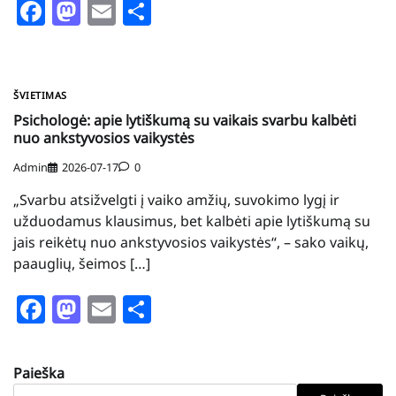
Facebook
Mastodon
Email
Share
ŠVIETIMAS
Psichologė: apie lytiškumą su vaikais svarbu kalbėti
nuo ankstyvosios vaikystės
Admin
2026-07-17
0
„Svarbu atsižvelgti į vaiko amžių, suvokimo lygį ir
užduodamus klausimus, bet kalbėti apie lytiškumą su
jais reikėtų nuo ankstyvosios vaikystės“, – sako vaikų,
paauglių, šeimos […]
Facebook
Mastodon
Email
Share
Paieška