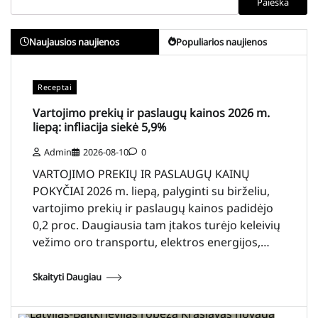
Paieška
Naujausios naujienos
Populiarios naujienos
Receptai
Vartojimo prekių ir paslaugų kainos 2026 m.
liepą: infliacija siekė 5,9%
Admin
2026-08-10
0
VARTOJIMO PREKIŲ IR PASLAUGŲ KAINŲ
POKYČIAI 2026 m. liepą, palyginti su birželiu,
vartojimo prekių ir paslaugų kainos padidėjo
0,2 proc. Daugiausia tam įtakos turėjo keleivių
vežimo oro transportu, elektros energijos,…
Skaityti Daugiau