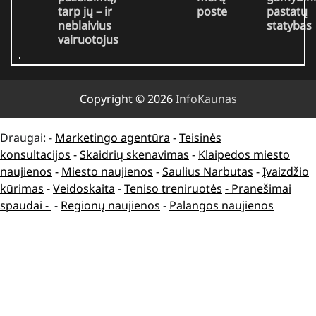
tarp jų – ir
poste
pastatų
neblaivius
statybas
vairuotojus
Copyright © 2026
InfoKaunas
Draugai: -
Marketingo agentūra
-
Teisinės
konsultacijos
-
Skaidrių skenavimas
-
Klaipedos miesto
naujienos
-
Miesto naujienos
-
Saulius Narbutas
-
Įvaizdžio
kūrimas
-
Veidoskaita
-
Teniso treniruotės
- Pranešimai
spaudai -
-
Regionų naujienos
-
Palangos naujienos