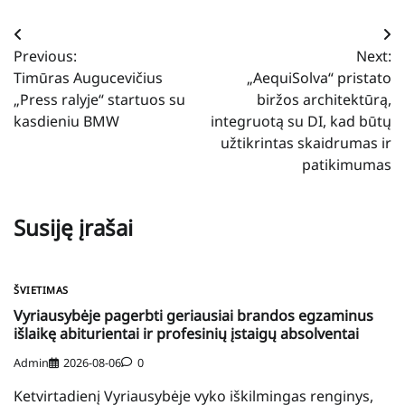
Navigacija
Previous:
Next:
tarp
Timūras Augucevičius
„AequiSolva“ pristato
įrašų
„Press ralyje“ startuos su
biržos architektūrą,
kasdieniu BMW
integruotą su DI, kad būtų
užtikrintas skaidrumas ir
patikimumas
Susiję įrašai
ŠVIETIMAS
Vyriausybėje pagerbti geriausiai brandos egzaminus
išlaikę abiturientai ir profesinių įstaigų absolventai
Admin
2026-08-06
0
Ketvirtadienį Vyriausybėje vyko iškilmingas renginys,