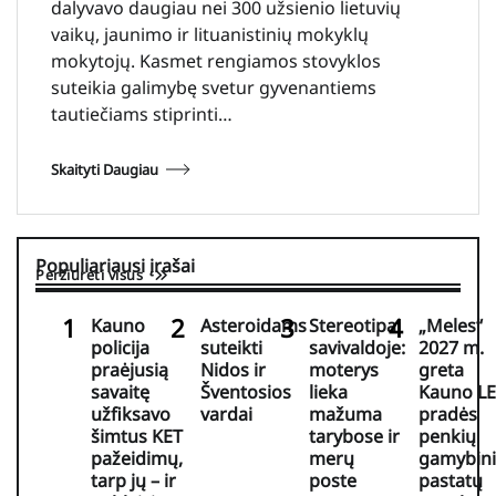
dalyvavo daugiau nei 300 užsienio lietuvių
vaikų, jaunimo ir lituanistinių mokyklų
mokytojų. Kasmet rengiamos stovyklos
suteikia galimybę svetur gyvenantiems
tautiečiams stiprinti…
Skaityti Daugiau
Populiariausi įrašai
Peržiūrėti visus
Kauno
Asteroidams
Stereotipai
„Meles“
policija
suteikti
savivaldoje:
2027 m.
praėjusią
Nidos ir
moterys
greta
savaitę
Šventosios
lieka
Kauno LE
užfiksavo
vardai
mažuma
pradės
šimtus KET
tarybose ir
penkių
pažeidimų,
merų
gamybin
tarp jų – ir
poste
pastatų