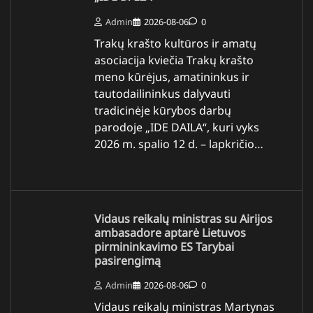
Admin
2026-08-06
0
Trakų krašto kultūros ir amatų
asociacija kviečia Trakų krašto
meno kūrėjus, amatininkus ir
tautodailininkus dalyvauti
tradicinėje kūrybos darbų
parodoje „IDE DAILA“, kuri vyks
2026 m. spalio 12 d. – lapkričio…
Vidaus reikalų ministras su Airijos
ambasadore aptarė Lietuvos
pirmininkavimo ES Tarybai
pasirengimą
Admin
2026-08-06
0
Vidaus reikalų ministras Martynas