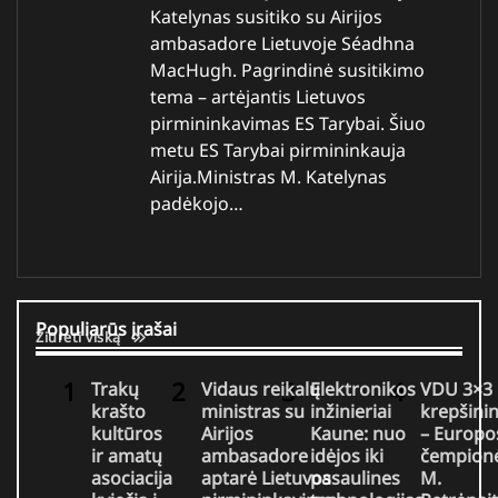
Katelynas susitiko su Airijos
ambasadore Lietuvoje Séadhna
MacHugh. Pagrindinė susitikimo
tema – artėjantis Lietuvos
pirmininkavimas ES Tarybai. Šiuo
metu ES Tarybai pirmininkauja
Airija.Ministras M. Katelynas
padėkojo…
Populiarūs įrašai
Žiūrėti viską
Trakų
Vidaus reikalų
Elektronikos
VDU 3×3
krašto
ministras su
inžinieriai
krepšini
kultūros
Airijos
Kaune: nuo
– Europo
ir amatų
ambasadore
idėjos iki
čempionė
asociacija
aptarė Lietuvos
pasaulines
M.