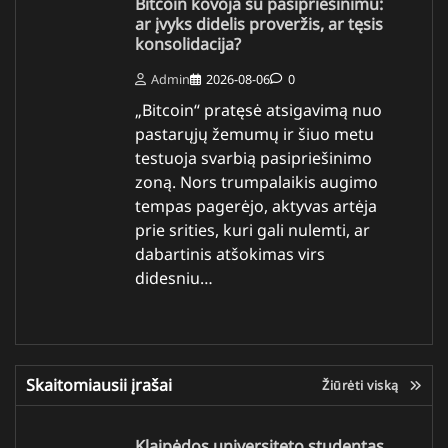
Bitcoin kovoja su pasipriešinimu:
ar įvyks didelis proveržis, ar tęsis
konsolidacija?
Admin
2026-08-06
0
„Bitcoin“ pratęsė atsigavimą nuo
pastarųjų žemumų ir šiuo metu
testuoja svarbią pasipriešinimo
zoną. Nors trumpalaikis augimo
tempas pagerėjo, aktyvas artėja
prie srities, kuri gali nulemti, ar
dabartinis atšokimas virs
didesniu…
Skaitomiausii įrašai
Žiūrėti viską
Klaipėdos universiteto studentas