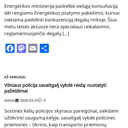
Energetikos ministerija paskelbė viešąją konsultaciją
dėl rengiamo Energetikos įstatymo pakeitimo, kuriuo
siekiama padidinti konkurenciją degalų rinkoje. Šiuo
metu teisės aktuose nėra specialaus reikalavimo,
reglamentuojančio degalų […]
Facebook
Mastodon
Email
Share
AŠ VAIRUOJU
Vilniaus policija savaitgalį vykdė reidą: nustatyti
pažeidimai
Admin
2026-03-31
0
Sostinės Kelių policijos skyriaus pareigūnai, siekdami
užtikrinti saugumą kelyje, savaitgalį vykdė policines
priemones – tikrino, kaip transporto priemonių