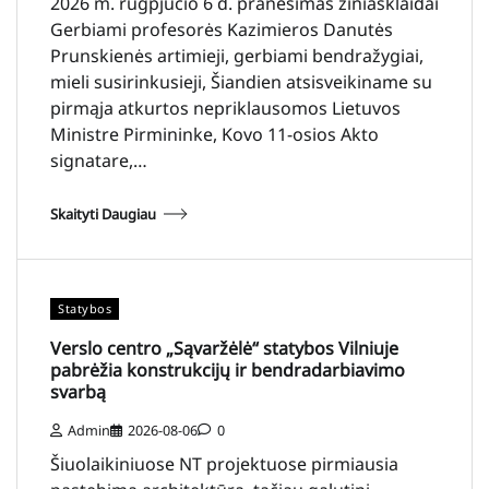
2026 m. rugpjūčio 6 d. pranešimas žiniasklaidai
Gerbiami profesorės Kazimieros Danutės
Prunskienės artimieji, gerbiami bendražygiai,
mieli susirinkusieji, Šiandien atsisveikiname su
pirmąja atkurtos nepriklausomos Lietuvos
Ministre Pirmininke, Kovo 11-osios Akto
signatare,…
Skaityti Daugiau
Statybos
Verslo centro „Sąvaržėlė“ statybos Vilniuje
pabrėžia konstrukcijų ir bendradarbiavimo
svarbą
Admin
2026-08-06
0
Šiuolaikiniuose NT projektuose pirmiausia