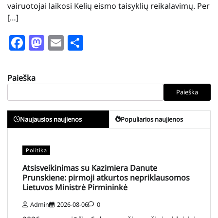
vairuotojai laikosi Kelių eismo taisyklių reikalavimų. Per
[…]
Facebook
Mastodon
Email
Share
Paieška
Paieška
Naujausios naujienos
Populiarios naujienos
Politika
Atsisveikinimas su Kazimiera Danute
Prunskiene: pirmoji atkurtos nepriklausomos
Lietuvos Ministrė Pirmininkė
Admin
2026-08-06
0