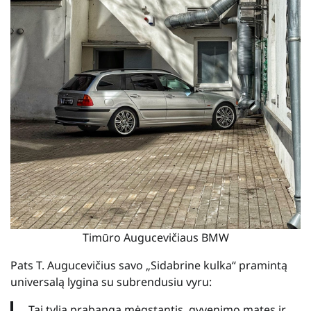
Timūro Augucevičiaus BMW
Pats T. Augucevičius savo „Sidabrine kulka“ pramintą
universalą lygina su subrendusiu vyru:
„Tai tylią prabangą mėgstantis, gyvenimo matęs ir