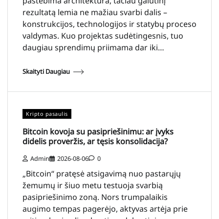
pastebima architektūra, tačiau galutinį
rezultatą lemia ne mažiau svarbi dalis –
konstrukcijos, technologijos ir statybų proceso
valdymas. Kuo projektas sudėtingesnis, tuo
daugiau sprendimų priimama dar iki…
Skaityti Daugiau
Kripto pasaulis
Bitcoin kovoja su pasipriešinimu: ar įvyks
didelis proveržis, ar tęsis konsolidacija?
Admin
2026-08-06
0
„Bitcoin“ pratęsė atsigavimą nuo pastarųjų
žemumų ir šiuo metu testuoja svarbią
pasipriešinimo zoną. Nors trumpalaikis
augimo tempas pagerėjo, aktyvas artėja prie