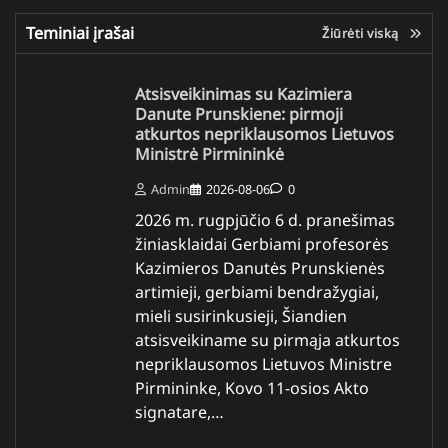
Teminiai įrašai
Žiūrėti viską
Atsisveikinimas su Kazimiera
Danute Prunskiene: pirmoji
atkurtos nepriklausomos Lietuvos
Ministrė Pirmininkė
Admin
2026-08-06
0
2026 m. rugpjūčio 6 d. pranešimas
žiniasklaidai Gerbiami profesorės
Kazimieros Danutės Prunskienės
artimieji, gerbiami bendražygiai,
mieli susirinkusieji, Šiandien
atsisveikiname su pirmąja atkurtos
nepriklausomos Lietuvos Ministre
Pirmininke, Kovo 11-osios Akto
signatare,…