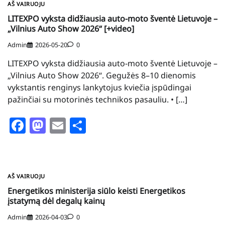
AŠ VAIRUOJU
LITEXPO vyksta didžiausia auto-moto šventė Lietuvoje –
„Vilnius Auto Show 2026“ [+video]
Admin
2026-05-20
0
LITEXPO vyksta didžiausia auto-moto šventė Lietuvoje –
„Vilnius Auto Show 2026“. Gegužės 8–10 dienomis
vykstantis renginys lankytojus kviečia įspūdingai
pažinčiai su motorinės technikos pasauliu. • […]
Facebook
Mastodon
Email
Share
AŠ VAIRUOJU
Energetikos ministerija siūlo keisti Energetikos
įstatymą dėl degalų kainų
Admin
2026-04-03
0