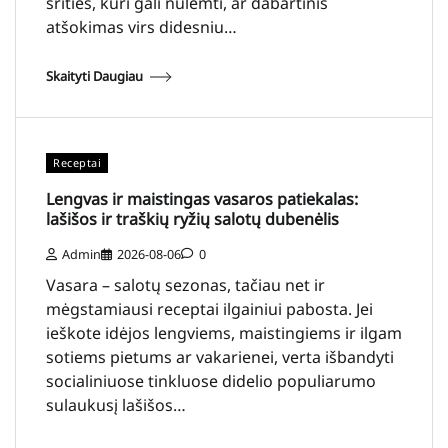
srities, kuri gali nulemti, ar dabartinis
atšokimas virs didesniu…
Skaityti Daugiau
Receptai
Lengvas ir maistingas vasaros patiekalas:
lašišos ir traškių ryžių salotų dubenėlis
Admin
2026-08-06
0
Vasara – salotų sezonas, tačiau net ir
mėgstamiausi receptai ilgainiui pabosta. Jei
ieškote idėjos lengviems, maistingiems ir ilgam
sotiems pietums ar vakarienei, verta išbandyti
socialiniuose tinkluose didelio populiarumo
sulaukusį lašišos…