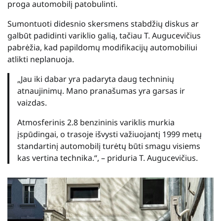
proga automobilį patobulinti.
Sumontuoti didesnio skersmens stabdžių diskus ar
galbūt padidinti variklio galią, tačiau T. Augucevičius
pabrėžia, kad papildomų modifikacijų automobiliui
atlikti neplanuoja.
„Jau iki dabar yra padaryta daug techninių
atnaujinimų. Mano pranašumas yra garsas ir
vaizdas.
Atmosferinis 2.8 benzininis variklis murkia
įspūdingai, o trasoje išvysti važiuojantį 1999 metų
standartinį automobilį turėtų būti smagu visiems
kas vertina technika.“, – priduria T. Augucevičius.