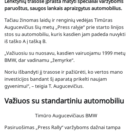
Lenktynių trasose įprasta matyti specialiai varžyboms
paruoštus, saugos lankais apraizgytus automobilius.
Tačiau žinomas laidų ir renginių vedėjas Timūras
Augucevičius šių metų „Press ralyje“ prie starto linijos
stos su automobiliu, kuris kasdien jam padeda nuvykti
iš taško A į tašką B.
„Važiuosiu su nuosavu, kasdien vairuojamu 1999 metų
BMW, dar vadinamu „žemyrke“.
Noriu išbandyti jį trasose ir pažiūrėti, ko vertos mano
investicijos bandant šį aparatą prikelti naujam
gyvenimui“, – teigia T. Augucevičius.
Važiuos su standartiniu automobiliu
Timūro Augucevičiaus BMW
Pasiruošimas „Press Rally“ varžyboms dažnai tampa