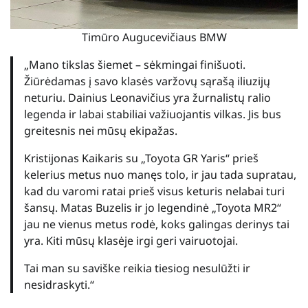
Timūro Augucevičiaus BMW
„Mano tikslas šiemet – sėkmingai finišuoti.
Žiūrėdamas į savo klasės varžovų sąrašą iliuzijų
neturiu. Dainius Leonavičius yra žurnalistų ralio
legenda ir labai stabiliai važiuojantis vilkas. Jis bus
greitesnis nei mūsų ekipažas.
Kristijonas Kaikaris su „Toyota GR Yaris“ prieš
kelerius metus nuo manęs tolo, ir jau tada supratau,
kad du varomi ratai prieš visus keturis nelabai turi
šansų. Matas Buzelis ir jo legendinė „Toyota MR2“
jau ne vienus metus rodė, koks galingas derinys tai
yra. Kiti mūsų klasėje irgi geri vairuotojai.
Tai man su saviške reikia tiesiog nesulūžti ir
nesidraskyti.“