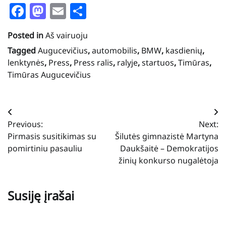
Facebook
Mastodon
Email
Share
Posted in
Aš vairuoju
Tagged
Augucevičius
,
automobilis
,
BMW
,
kasdienių
,
lenktynės
,
Press
,
Press ralis
,
ralyje
,
startuos
,
Timūras
,
Timūras Augucevičius
Navigacija
Previous:
Next:
tarp
Pirmasis susitikimas su
Šilutės gimnazistė Martyna
įrašų
pomirtiniu pasauliu
Daukšaitė – Demokratijos
žinių konkurso nugalėtoja
Susiję įrašai