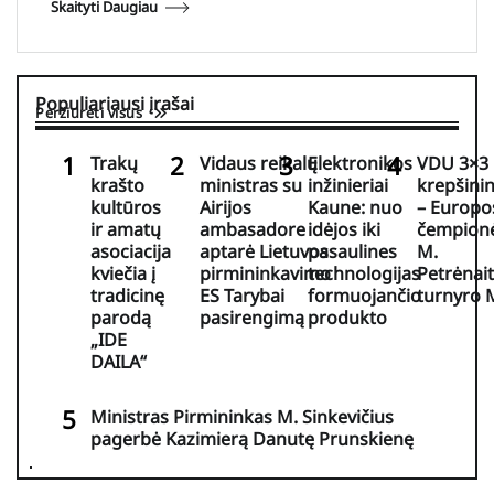
Skaityti Daugiau
Populiariausi įrašai
Peržiūrėti visus
Trakų
Vidaus reikalų
Elektronikos
VDU 3×3
krašto
ministras su
inžinieriai
krepšini
kultūros
Airijos
Kaune: nuo
– Europo
ir amatų
ambasadore
idėjos iki
čempionė
asociacija
aptarė Lietuvos
pasaulines
M.
kviečia į
pirmininkavimo
technologijas
Petrėnait
tradicinę
ES Tarybai
formuojančio
turnyro
parodą
pasirengimą
produkto
„IDE
DAILA“
Ministras Pirmininkas M. Sinkevičius
pagerbė Kazimierą Danutę Prunskienę