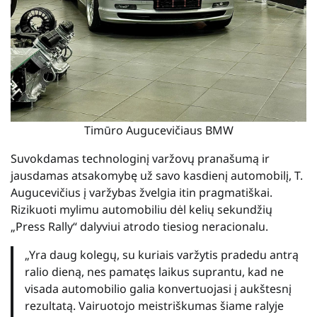
Timūro Augucevičiaus BMW
Suvokdamas technologinį varžovų pranašumą ir
jausdamas atsakomybę už savo kasdienį automobilį, T.
Augucevičius į varžybas žvelgia itin pragmatiškai.
Rizikuoti mylimu automobiliu dėl kelių sekundžių
„Press Rally“ dalyviui atrodo tiesiog neracionalu.
„Yra daug kolegų, su kuriais varžytis pradedu antrą
ralio dieną, nes pamatęs laikus suprantu, kad ne
visada automobilio galia konvertuojasi į aukštesnį
rezultatą. Vairuotojo meistriškumas šiame ralyje