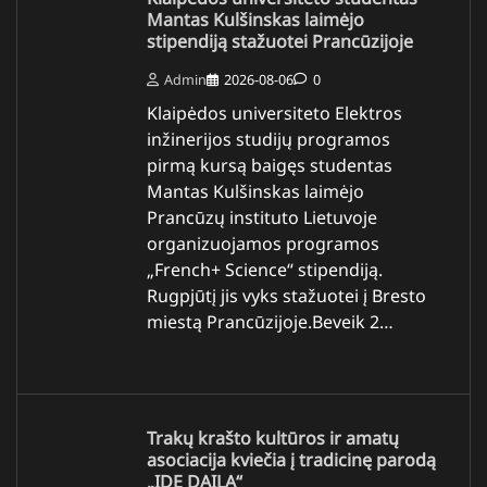
Mantas Kulšinskas laimėjo
stipendiją stažuotei Prancūzijoje
Admin
2026-08-06
0
Klaipėdos universiteto Elektros
inžinerijos studijų programos
pirmą kursą baigęs studentas
Mantas Kulšinskas laimėjo
Prancūzų instituto Lietuvoje
organizuojamos programos
„French+ Science“ stipendiją.
Rugpjūtį jis vyks stažuotei į Bresto
miestą Prancūzijoje.Beveik 2…
Trakų krašto kultūros ir amatų
asociacija kviečia į tradicinę parodą
„IDE DAILA“