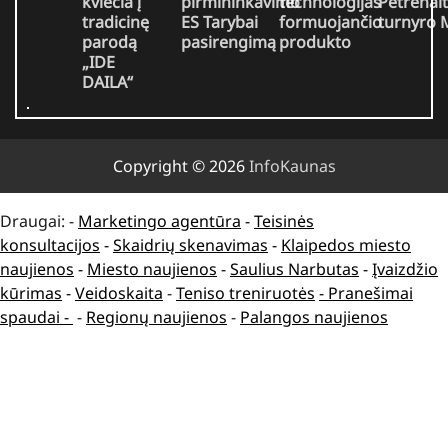
kviečia į
pirmininkavimo
technologijas
Petrėnait
tradicinę
ES Tarybai
formuojančio
turnyro
parodą
pasirengimą
produkto
„IDE
DAILA“
Copyright © 2026
InfoKaunas
Draugai: -
Marketingo agentūra
-
Teisinės
konsultacijos
-
Skaidrių skenavimas
-
Klaipedos miesto
naujienos
-
Miesto naujienos
-
Saulius Narbutas
-
Įvaizdžio
kūrimas
-
Veidoskaita
-
Teniso treniruotės
- Pranešimai
spaudai -
-
Regionų naujienos
-
Palangos naujienos