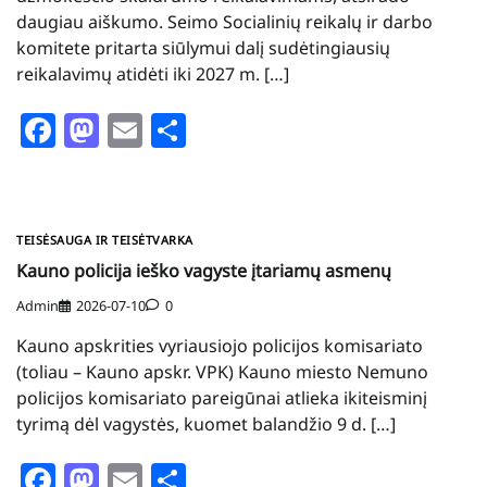
daugiau aiškumo. Seimo Socialinių reikalų ir darbo
komitete pritarta siūlymui dalį sudėtingiausių
reikalavimų atidėti iki 2027 m. […]
Facebook
Mastodon
Email
Share
TEISĖSAUGA IR TEISĖTVARKA
Kauno policija ieško vagyste įtariamų asmenų
Admin
2026-07-10
0
Kauno apskrities vyriausiojo policijos komisariato
(toliau – Kauno apskr. VPK) Kauno miesto Nemuno
policijos komisariato pareigūnai atlieka ikiteisminį
tyrimą dėl vagystės, kuomet balandžio 9 d. […]
Facebook
Mastodon
Email
Share