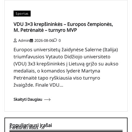
Sportas
VDU 3×3 krepšininkės – Europos čempionės,
M. Petrėnaitė – turnyro MVP
Admin
2026-08-06
0
Europos universitetų žaidynėse Salerne (Italija)
triumfavusios Vytauto Didžiojo universiteto
(VDU) 3x3 krepšininkės į Lietuvą grįžo su aukso
medaliais, o komandos lyderė Martyna
Petrėnaitė tapo ryškiausia viso turnyro
žvaigžde. Finale VDU…
Skaityti Daugiau
Populiariausi įrašai
Peržiūrėti visus