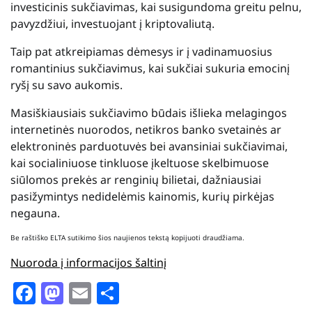
investicinis sukčiavimas, kai susigundoma greitu pelnu,
pavyzdžiui, investuojant į kriptovaliutą.
Taip pat atkreipiamas dėmesys ir į vadinamuosius
romantinius sukčiavimus, kai sukčiai sukuria emocinį
ryšį su savo aukomis.
Masiškiausiais sukčiavimo būdais išlieka melagingos
internetinės nuorodos, netikros banko svetainės ar
elektroninės parduotuvės bei avansiniai sukčiavimai,
kai socialiniuose tinkluose įkeltuose skelbimuose
siūlomos prekės ar renginių bilietai, dažniausiai
pasižymintys nedidelėmis kainomis, kurių pirkėjas
negauna.
Be raštiško ELTA sutikimo šios naujienos tekstą kopijuoti draudžiama.
Nuoroda į informacijos šaltinį
Facebook
Mastodon
Email
Share