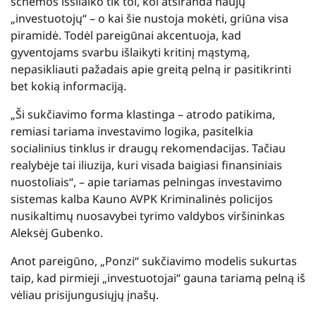
schemos išsilaiko tik tol, kol atsiranda naujų
„investuotojų“ – o kai šie nustoja mokėti, griūna visa
piramidė. Todėl pareigūnai akcentuoja, kad
gyventojams svarbu išlaikyti kritinį mąstymą,
nepasikliauti pažadais apie greitą pelną ir pasitikrinti
bet kokią informaciją.
„Ši sukčiavimo forma klastinga – atrodo patikima,
remiasi tariama investavimo logika, pasitelkia
socialinius tinklus ir draugų rekomendacijas. Tačiau
realybėje tai iliuzija, kuri visada baigiasi finansiniais
nuostoliais“, – apie tariamas pelningas investavimo
sistemas kalba Kauno AVPK Kriminalinės policijos
nusikaltimų nuosavybei tyrimo valdybos viršininkas
Aleksėj Gubenko.
Anot pareigūno, „Ponzi“ sukčiavimo modelis sukurtas
taip, kad pirmieji „investuotojai“ gauna tariamą pelną iš
vėliau prisijungusiųjų įnašų.