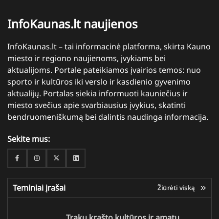
InfoKaunas.lt naujienos
InfoKaunas.lt – tai informacinė platforma, skirta Kauno
miesto ir regiono naujienoms, įvykiams bei
aktualijoms. Portale pateikiamos įvairios temos: nuo
sporto ir kultūros iki verslo ir kasdienio gyvenimo
aktualijų. Portalas siekia informuoti kauniečius ir
miesto svečius apie svarbiausius įvykius, skatinti
bendruomeniškumą bei dalintis naudinga informacija.
Sekite mus:
Facebook
Instagram
Twitter
Linkedin
Teminiai įrašai
Žiūrėti viską
Trakų krašto kultūros ir amatų