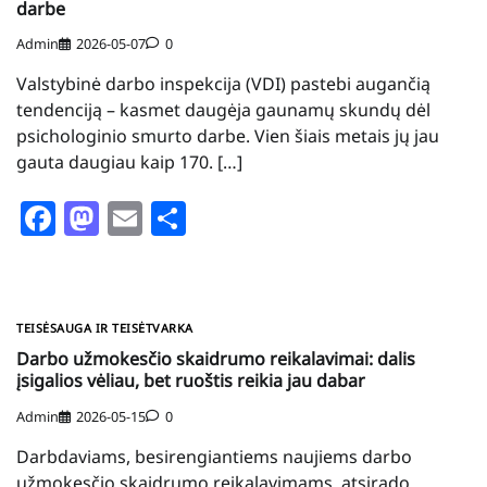
darbe
Admin
2026-05-07
0
Valstybinė darbo inspekcija (VDI) pastebi augančią
tendenciją – kasmet daugėja gaunamų skundų dėl
psichologinio smurto darbe. Vien šiais metais jų jau
gauta daugiau kaip 170. […]
Facebook
Mastodon
Email
Share
TEISĖSAUGA IR TEISĖTVARKA
Darbo užmokesčio skaidrumo reikalavimai: dalis
įsigalios vėliau, bet ruoštis reikia jau dabar
Admin
2026-05-15
0
Darbdaviams, besirengiantiems naujiems darbo
užmokesčio skaidrumo reikalavimams, atsirado