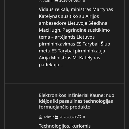
Admin
2026-08-06
0
Vidaus reikalų ministras Martynas
Katelynas susitiko su Airijos
ambasadore Lietuvoje Séadhna
MacHugh. Pagrindinė susitikimo
tema – artėjantis Lietuvos
pirmininkavimas ES Tarybai. Šiuo
metu ES Tarybai pirmininkauja
Airija.Ministras M. Katelynas
padėkojo…
Elektronikos inžinieriai Kaune: nuo
idėjos iki pasaulines technologijas
formuojančio produkto
Admin
2026-08-06
0
Technologijos, kuriomis