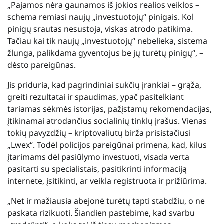
„Pajamos nėra gaunamos iš jokios realios veiklos –
schema remiasi naujų „investuotojų“ pinigais. Kol
pinigų srautas nesustoja, viskas atrodo patikima.
Tačiau kai tik naujų „investuotojų“ nebelieka, sistema
žlunga, palikdama gyventojus be jų turėtų pinigų“, –
dėsto pareigūnas.
Jis priduria, kad pagrindiniai sukčių įrankiai – grąža,
greiti rezultatai ir spaudimas, ypač pasitelkiant
tariamas sėkmės istorijas, pažįstamų rekomendacijas,
įtikinamai atrodančius socialinių tinklų įrašus. Vienas
tokių pavyzdžių – kriptovaliutų birža prisistačiusi
„Lwex“. Todėl policijos pareigūnai primena, kad, kilus
įtarimams dėl pasiūlymo investuoti, visada verta
pasitarti su specialistais, pasitikrinti informaciją
internete, įsitikinti, ar veikla registruota ir prižiūrima.
„Net ir mažiausia abejonė turėtų tapti stabdžiu, o ne
paskata rizikuoti. Šiandien pastebime, kad svarbu