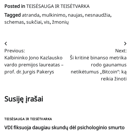
Posted in
TEISĖSAUGA IR TEISĖTVARKA
Tagged
atranda
,
mulkinimo
,
naujas
,
nesnaudžia
,
schemas
,
sukčiai
,
vis
,
žmonių
Navigacija
Previous:
Next:
tarp
Kalbininko Jono Kazlausko
Ši kritinė binanso metrika
įrašų
vardo premijos laureatas –
rodo gaunamus
prof. dr. Jurgis Pakerys
netikėtumus „Bitcoin“: ką
reikia žinoti
Susiję įrašai
TEISĖSAUGA IR TEISĖTVARKA
VDI fiksuoja daugiau skundų dėl psichologinio smurto