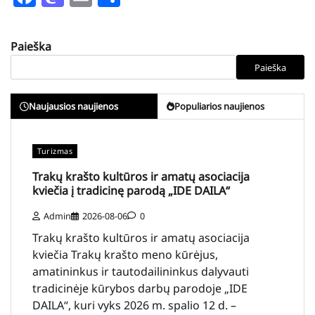
Paieška
Paieška
Naujausios naujienos
Populiarios naujienos
Turizmas
Trakų krašto kultūros ir amatų asociacija
kviečia į tradicinę parodą „IDE DAILA“
Admin
2026-08-06
0
Trakų krašto kultūros ir amatų asociacija
kviečia Trakų krašto meno kūrėjus,
amatininkus ir tautodailininkus dalyvauti
tradicinėje kūrybos darbų parodoje „IDE
DAILA“, kuri vyks 2026 m. spalio 12 d. –