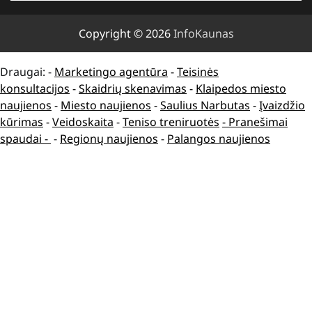
Copyright © 2026
InfoKaunas
Draugai: -
Marketingo agentūra
-
Teisinės
konsultacijos
-
Skaidrių skenavimas
-
Klaipedos miesto
naujienos
-
Miesto naujienos
-
Saulius Narbutas
-
Įvaizdžio
kūrimas
-
Veidoskaita
-
Teniso treniruotės
- Pranešimai
spaudai -
-
Regionų naujienos
-
Palangos naujienos