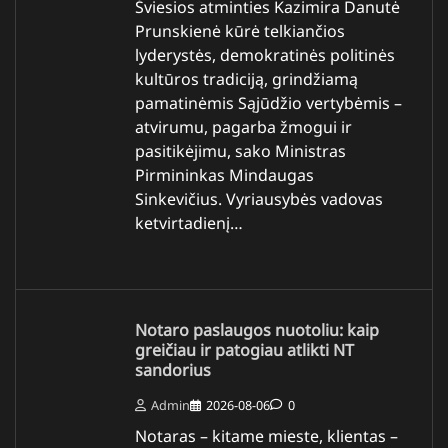
Šviesios atminties Kazimira Danutė
Prunskienė kūrė telkiančios
lyderystės, demokratinės politinės
kultūros tradiciją, grindžiamą
pamatinėmis Sąjūdžio vertybėmis –
atvirumu, pagarba žmogui ir
pasitikėjimu, sako Ministras
Pirmininkas Mindaugas
Sinkevičius. Vyriausybės vadovas
ketvirtadienį…
Notaro paslaugos nuotoliu: kaip
greičiau ir patogiau atlikti NT
sandorius
Admin
2026-08-06
0
Notaras – kitame mieste, klientas –