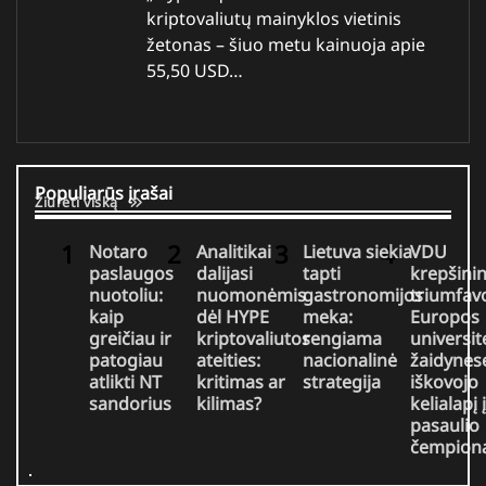
kriptovaliutų mainyklos vietinis
žetonas – šiuo metu kainuoja apie
55,50 USD…
Populiarūs įrašai
Žiūrėti viską
Notaro
Analitikai
Lietuva siekia
VDU
paslaugos
dalijasi
tapti
krepšini
nuotoliu:
nuomonėmis
gastronomijos
triumfav
kaip
dėl HYPE
meka:
Europos
greičiau ir
kriptovaliutos
rengiama
universit
patogiau
ateities:
nacionalinė
žaidynėse
atlikti NT
kritimas ar
strategija
iškovojo
sandorius
kilimas?
kelialapį į
pasaulio
čempion