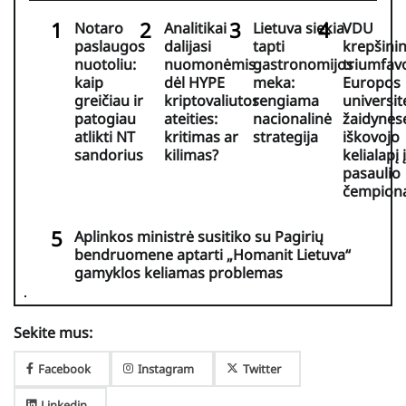
Notaro
Analitikai
Lietuva siekia
VDU
paslaugos
dalijasi
tapti
krepšini
nuotoliu:
nuomonėmis
gastronomijos
triumfav
kaip
dėl HYPE
meka:
Europos
greičiau ir
kriptovaliutos
rengiama
universit
patogiau
ateities:
nacionalinė
žaidynėse
atlikti NT
kritimas ar
strategija
iškovojo
sandorius
kilimas?
kelialapį į
pasaulio
čempion
Aplinkos ministrė susitiko su Pagirių
bendruomene aptarti „Homanit Lietuva“
gamyklos keliamas problemas
Sekite mus:
Facebook
Instagram
Twitter
Linkedin