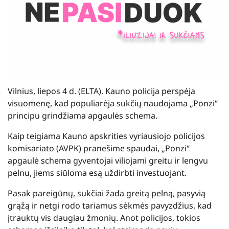
Vilnius, liepos 4 d. (ELTA). Kauno policija perspėja
visuomenę, kad populiarėja sukčių naudojama „Ponzi“
principu grindžiama apgaulės schema.
Kaip teigiama Kauno apskrities vyriausiojo policijos
komisariato (AVPK) pranešime spaudai, „Ponzi“
apgaulė schema gyventojai viliojami greitu ir lengvu
pelnu, jiems siūloma esą uždirbti investuojant.
Pasak pareigūnų, sukčiai žada greitą pelną, pasyvią
grąžą ir netgi rodo tariamus sėkmės pavyzdžius, kad
įtrauktų vis daugiau žmonių. Anot policijos, tokios