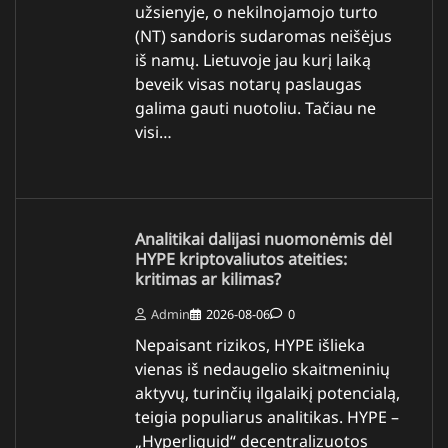
užsienyje, o nekilnojamojo turto
(NT) sandoris sudaromas neišėjus
iš namų. Lietuvoje jau kurį laiką
beveik visas notarų paslaugas
galima gauti nuotoliu. Tačiau ne
visi…
Analitikai dalijasi nuomonėmis dėl
HYPE kriptovaliutos ateities:
kritimas ar kilimas?
Admin
2026-08-06
0
Nepaisant rizikos, HYPE išlieka
vienas iš nedaugelio skaitmeninių
aktyvų, turinčių ilgalaikį potencialą,
teigia populiarus analitikas. HYPE –
„Hyperliquid“ decentralizuotos