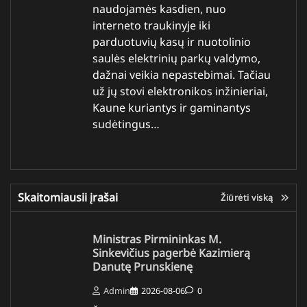
naudojamės kasdien, nuo
interneto traukinyje iki
parduotuvių kasų ir nuotolinio
saulės elektrinių parkų valdymo,
dažnai veikia nepastebimai. Tačiau
už jų stovi elektronikos inžinieriai,
Kaune kuriantys ir gaminantys
sudėtingus…
Skaitomiausii įrašai
Žiūrėti viską
Ministras Pirmininkas M.
Sinkevičius pagerbė Kazimierą
Danutę Prunskienę
Admin
2026-08-06
0