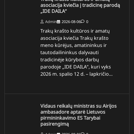
asociacija kviečia į tradicinę parodą
„IDE DAILA“
Admin
2026-08-06
0
Trakų krašto kultūros ir amatų
asociacija kviečia Trakų krašto
meno kūrėjus, amatininkus ir
tautodailininkus dalyvauti
tradicinėje kūrybos darbų
parodoje „IDE DAILA“, kuri vyks
2026 m. spalio 12 d. – lapkričio…
Vidaus reikalų ministras su Airijos
ambasadore aptarė Lietuvos
pirmininkavimo ES Tarybai
pasirengimą