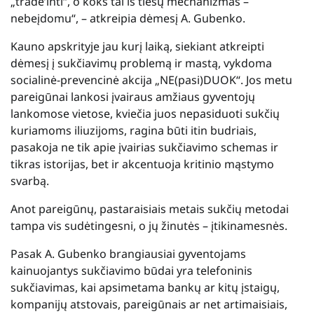
„trade’inti“, o koks tai iš tiesų mechanizmas –
nebeįdomu“, – atkreipia dėmesį A. Gubenko.
Kauno apskrityje jau kurį laiką, siekiant atkreipti
dėmesį į sukčiavimų problemą ir mastą, vykdoma
socialinė-prevencinė akcija „NE(pasi)DUOK“. Jos metu
pareigūnai lankosi įvairaus amžiaus gyventojų
lankomose vietose, kviečia juos nepasiduoti sukčių
kuriamoms iliuzijoms, ragina būti itin budriais,
pasakoja ne tik apie įvairias sukčiavimo schemas ir
tikras istorijas, bet ir akcentuoja kritinio mąstymo
svarbą.
Anot pareigūnų, pastaraisiais metais sukčių metodai
tampa vis sudėtingesni, o jų žinutės – įtikinamesnės.
Pasak A. Gubenko brangiausiai gyventojams
kainuojantys sukčiavimo būdai yra telefoninis
sukčiavimas, kai apsimetama bankų ar kitų įstaigų,
kompanijų atstovais, pareigūnais ar net artimaisiais,