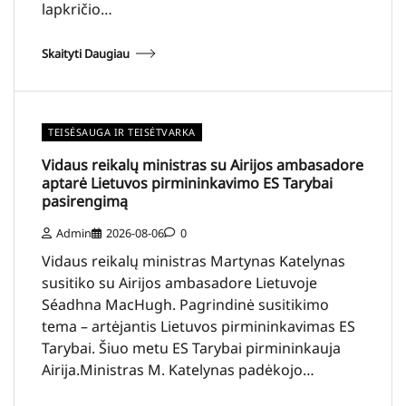
lapkričio…
Skaityti Daugiau
TEISĖSAUGA IR TEISĖTVARKA
Vidaus reikalų ministras su Airijos ambasadore
aptarė Lietuvos pirmininkavimo ES Tarybai
pasirengimą
Admin
2026-08-06
0
Vidaus reikalų ministras Martynas Katelynas
susitiko su Airijos ambasadore Lietuvoje
Séadhna MacHugh. Pagrindinė susitikimo
tema – artėjantis Lietuvos pirmininkavimas ES
Tarybai. Šiuo metu ES Tarybai pirmininkauja
Airija.Ministras M. Katelynas padėkojo…