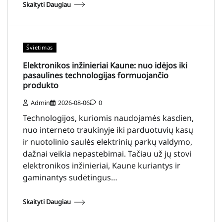
Skaityti Daugiau
Švietimas
Elektronikos inžinieriai Kaune: nuo idėjos iki
pasaulines technologijas formuojančio
produkto
Admin
2026-08-06
0
Technologijos, kuriomis naudojamės kasdien,
nuo interneto traukinyje iki parduotuvių kasų
ir nuotolinio saulės elektrinių parkų valdymo,
dažnai veikia nepastebimai. Tačiau už jų stovi
elektronikos inžinieriai, Kaune kuriantys ir
gaminantys sudėtingus…
Skaityti Daugiau