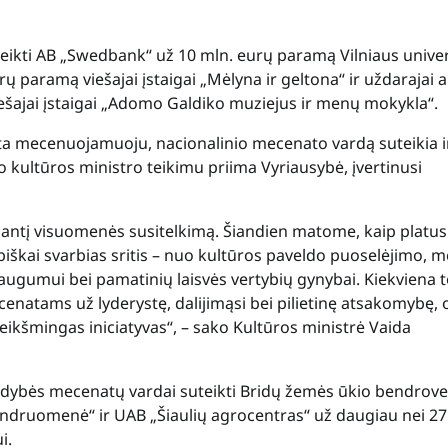
ikti AB „Swedbank“ už 10 mln. eurų paramą Vilniaus univer
 paramą viešajai įstaigai „Mėlyna ir geltona“ ir uždarajai a
ešajai įstaigai „Adomo Galdiko muziejus ir menų mokykla“.
ta mecenuojamuoju, nacionalinio mecenato vardą suteikia i
kultūros ministro teikimu priima Vyriausybė, įvertinusi
ėjantį visuomenės susitelkimą. Šiandien matome, kaip platus
škai svarbias sritis – nuo kultūros paveldo puoselėjimo, m
augumui bei pamatinių laisvės vertybių gynybai. Kiekviena t
cenatams už lyderystę, dalijimąsi bei pilietinę atsakomybę, 
eikšmingas iniciatyvas“, – sako Kultūros ministrė Vaida
aldybės mecenatų vardai suteikti Bridų žemės ūkio bendrove
endruomenė“ ir UAB „Šiaulių agrocentras“ už daugiau nei 2
i.