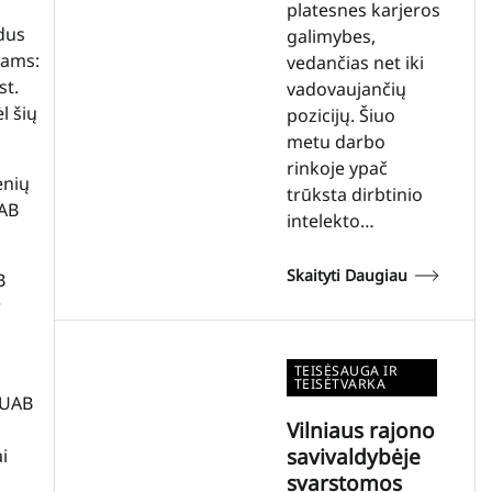
platesnes karjeros
dus
galimybes,
jams:
vedančias net iki
st.
vadovaujančių
l šių
pozicijų. Šiuo
metu darbo
rinkoje ypač
enių
trūksta dirbtinio
UAB
intelekto…
Skaityti Daugiau
B
r
TEISĖSAUGA IR
TEISĖTVARKA
 UAB
Vilniaus rajono
savivaldybėje
i
svarstomos