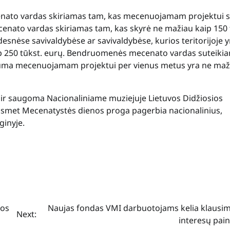
nato vardas skiriamas tam, kas mecenuojamam projektui s
enato vardas skiriamas tam, kas skyrė ne mažiau kaip 150 
idesnėse savivaldybėse ar savivaldybėse, kurios teritorijoje y
aip 250 tūkst. eurų. Bendruomenės mecenato vardas suteiki
 suma mecenuojamam projektui per vienus metus yra ne ma
 ir saugoma Nacionaliniame muziejuje Lietuvos Didžiosios
asmet Mecenatystės dienos proga pagerbia nacionalinius,
inyje.
nos
Naujas fondas VMI darbuotojams kelia klausim
Next:
interesų pai