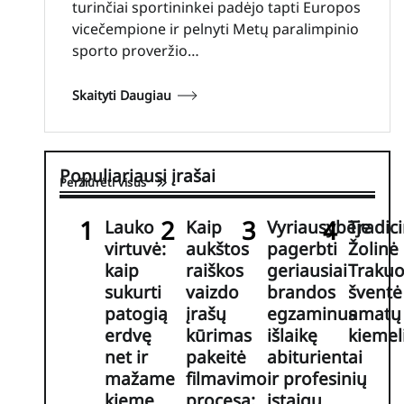
turinčiai sportininkei padėjo tapti Europos
vicečempione ir pelnyti Metų paralimpinio
sporto proveržio…
Skaityti Daugiau
Populiariausi įrašai
Peržiūrėti visus
Lauko
Kaip
Vyriausybėje
Tradic
virtuvė:
aukštos
pagerbti
Žolinė
kaip
raiškos
geriausiai
Trakuo
sukurti
vaizdo
brandos
šventė 
patogią
įrašų
egzaminus
amatų
erdvę
kūrimas
išlaikę
kiemel
net ir
pakeitė
abiturientai
mažame
filmavimo
ir profesinių
kieme
procesą:
įstaigų