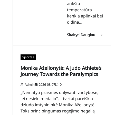
aukšta
temperatūra
kenkia aplinkai bei
didina…
Skaityti Daugiau
Sportas
Monika Aželionytė: A Judo Athlete’s
Journey Towards the Paralympics
Admin
2026-08-07
0
„Nematyti prasmės dalyvauti varžybose,
jei nesieki medalio“, – tvirtai pareiškia
dziudo imtynininkė Monika Aželionytė.
Toks principingumas regėjimo negalią