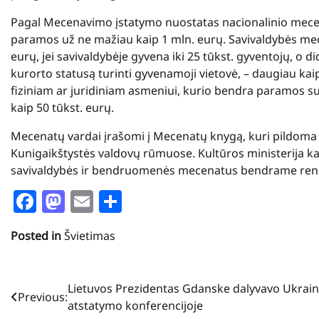
Pagal Mecenavimo įstatymo nuostatas nacionalinio mece
paramos už ne mažiau kaip 1 mln. eurų. Savivaldybės mec
eurų, jei savivaldybėje gyvena iki 25 tūkst. gyventojų, o d
kurorto statusą turinti gyvenamoji vietovė, – daugiau k
fiziniam ar juridiniam asmeniui, kurio bendra paramos
kaip 50 tūkst. eurų.
Mecenatų vardai įrašomi į Mecenatų knygą, kuri pildoma
Kunigaikštystės valdovų rūmuose. Kultūros ministerija k
savivaldybės ir bendruomenės mecenatus bendrame reng
Facebook
Mastodon
Email
Share
Posted in
Švietimas
Navigacija
Lietuvos Prezidentas Gdanske dalyvavo Ukrai
Previous:
atstatymo konferencijoje
tarp