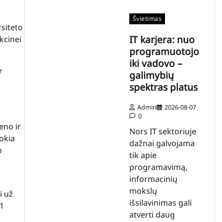
Švietimas
siteto
IT karjera: nuo
kcinei
programuotojo
iki vadovo –
r
galimybių
spektras platus
Admin
2026-08-07
0
eno ir
Nors IT sektoriuje
okia
dažnai galvojama
o
tik apie
programavimą,
informacinių
mokslų
i už
išsilavinimas gali
71
atverti daug