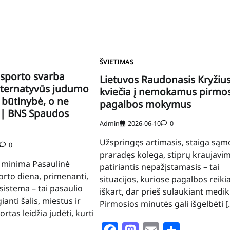
ŠVIETIMAS
sporto svarba
Lietuvos Raudonasis Kryžiu
lternatyvūs judumo
kviečia į nemokamus pirmo
 būtinybė, o ne
pagalbos mokymus
 | BNS Spaudos
Admin
2026-06-10
0
Užspringęs artimasis, staiga są
0
praradęs kolega, stiprų kraujavi
ą minima Pasaulinė
patiriantis nepažįstamasis – tai
rto diena, primenanti,
situacijos, kuriose pagalbos reiki
sistema – tai pasaulio
iškart, dar prieš sulaukiant medik
ianti šalis, miestus ir
Pirmosios minutės gali išgelbėti [
tas leidžia judėti, kurti