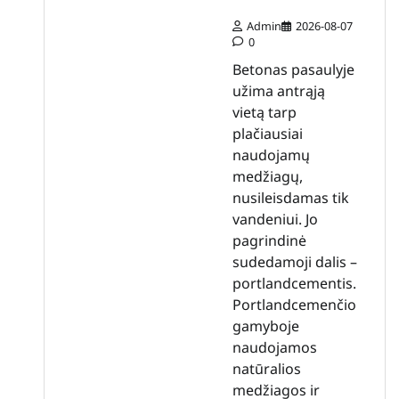
Admin
2026-08-07
0
Betonas pasaulyje
užima antrąją
vietą tarp
plačiausiai
naudojamų
medžiagų,
nusileisdamas tik
vandeniui. Jo
pagrindinė
sudedamoji dalis –
portlandcementis.
Portlandcemenčio
gamyboje
naudojamos
natūralios
medžiagos ir