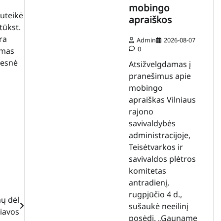
mobingo
uteikė
apraiškos
tūkst.
ra
Admin
2026-08-07
0
amas
žesnė
Atsižvelgdamas į
pranešimus apie
mobingo
apraiškas Vilniaus
rajono
savivaldybės
administracijoje,
Teisėtvarkos ir
savivaldos plėtros
komitetas
antradienį,
rugpjūčio 4 d.,
ų dėl
sušaukė neeilinį
niavos
posėdį. „Gauname