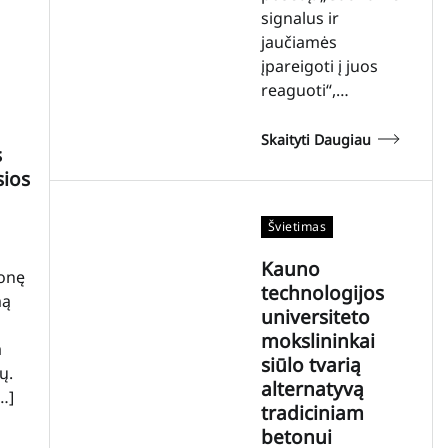
signalus ir
jaučiamės
įpareigoti į juos
reaguoti“,…
Skaityti Daugiau
s
sios
Švietimas
Kauno
monę
technologijos
mą
universiteto
mokslininkai
a
siūlo tvarią
ų.
alternatyvą
…]
tradiciniam
betonui