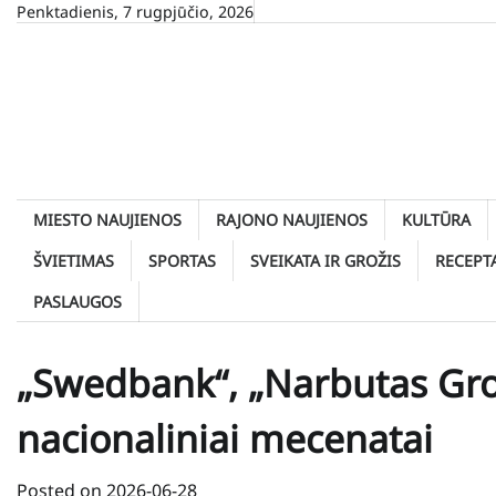
Skip
Penktadienis, 7 rugpjūčio, 2026
to
content
MIESTO NAUJIENOS
RAJONO NAUJIENOS
KULTŪRA
ŠVIETIMAS
SPORTAS
SVEIKATA IR GROŽIS
RECEPT
PASLAUGOS
„Swedbank“, „Narbutas Grou
nacionaliniai mecenatai
Posted on
2026-06-28