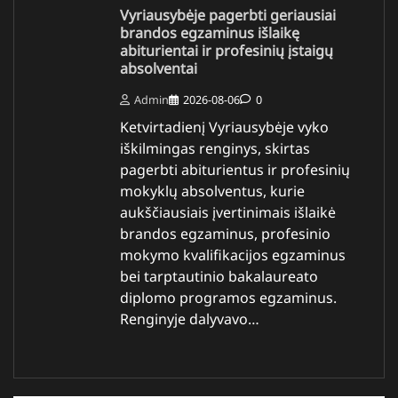
Vyriausybėje pagerbti geriausiai
brandos egzaminus išlaikę
abiturientai ir profesinių įstaigų
absolventai
Admin
2026-08-06
0
Ketvirtadienį Vyriausybėje vyko
iškilmingas renginys, skirtas
pagerbti abiturientus ir profesinių
mokyklų absolventus, kurie
aukščiausiais įvertinimais išlaikė
brandos egzaminus, profesinio
mokymo kvalifikacijos egzaminus
bei tarptautinio bakalaureato
diplomo programos egzaminus.
Renginyje dalyvavo…