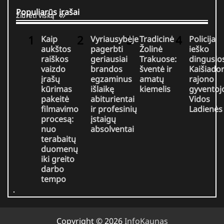
Populiarūs įrašai
Žiūrėti viską
Kaip
Vyriausybėje
Tradicinė
Policija
aukštos
pagerbti
Žolinė
ieško
raiškos
geriausiai
Trakuose:
dingusio
vaizdo
brandos
šventė ir
Kaišiador
įrašų
egzaminus
amatų
rajono
kūrimas
išlaikę
kiemelis
gyventoj
pakeitė
abiturientai
Vidos
filmavimo
ir profesinių
Ladienės
procesą:
įstaigų
nuo
absolventai
terabaitų
duomenų
iki greito
darbo
tempo
Copyright © 2026
InfoKaunas