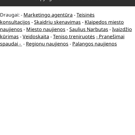
Draugai: -
Marketingo agentūra
-
Teisinės
konsultacijos
-
Skaidrių skenavimas
-
Klaipedos miesto
naujienos
-
Miesto naujienos
-
Saulius Narbutas
-
Įvaizdžio
kūrimas
-
Veidoskaita
-
Teniso treniruotės
- Pranešimai
spaudai -
-
Regionų naujienos
-
Palangos naujienos