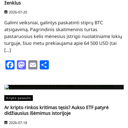
ženklus
2026-07-20
Galimi veiksniai, galintys paskatinti stiprų BTC
atsigavimą. Pagrindinis skaitmeninis turtas
pastaruosius kelis mėnesius įstrigo nuolatiniame lokių
turguje, šiuo metu prekiaujama apie 64 500 USD (tai
[…]
Facebook
Mastodon
Email
Share
Kripto pasaulis
Ar kripto rinkos kritimas tęsis? Aukso ETF patyrė
didžiausius išėmimus istorijoje
2026-07-18