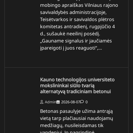
mobingo apraiškas Vilniaus rajono
savivaldybės administracijoje,
Teisėtvarkos ir savivaldos plėtros
komitetas antradienį, rugpjūčio 4
d., sušaukė neeilinį posėdį.
„Gauname signalus ir jaučiamės
įpareigoti į juos reaguoti“,…
Kauno technologijos universiteto
mokslininkai siūlo tvarią
alternatyvą tradiciniam betonui
Admin
2026-08-07
0
Betonas pasaulyje užima antrąją
vietą tarp plačiausiai naudojamų
medžiagų, nusileisdamas tik
vandeniui. Jo pagrindinė