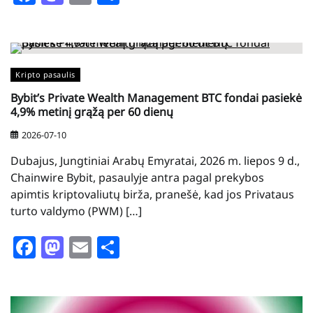
Kripto pasaulis
Bybit’s Private Wealth Management BTC fondai pasiekė
4,9% metinį grąžą per 60 dienų
2026-07-10
Dubajus, Jungtiniai Arabų Emyratai, 2026 m. liepos 9 d.,
Chainwire Bybit, pasaulyje antra pagal prekybos
apimtis kriptovaliutų birža, pranešė, kad jos Privataus
turto valdymo (PWM) […]
Facebook
Mastodon
Email
Share