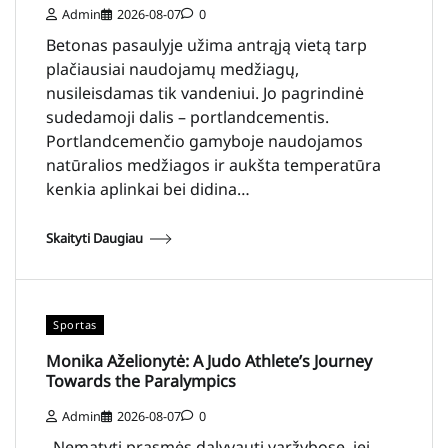
Admin
2026-08-07
0
Betonas pasaulyje užima antrąją vietą tarp
plačiausiai naudojamų medžiagų,
nusileisdamas tik vandeniui. Jo pagrindinė
sudedamoji dalis – portlandcementis.
Portlandcemenčio gamyboje naudojamos
natūralios medžiagos ir aukšta temperatūra
kenkia aplinkai bei didina…
Skaityti Daugiau
Sportas
Monika Aželionytė: A Judo Athlete’s Journey
Towards the Paralympics
Admin
2026-08-07
0
„Nematyti prasmės dalyvauti varžybose, jei