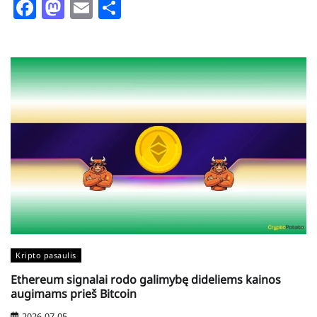
Facebook
Mastodon
Email
Share
Kripto pasaulis
Ethereum signalai rodo galimybę dideliems kainos
augimams prieš Bitcoin
2026-07-05