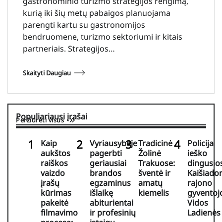
gastronominio turizmo strategijos rengimą,
kurią iki šių metų pabaigos planuojama
parengti kartu su gastronomijos
bendruomene, turizmo sektoriumi ir kitais
partneriais. Strategijos…
Skaityti Daugiau
Populiariausi įrašai
Peržiūrėti visus
Kaip
Vyriausybėje
Tradicinė
Policija
aukštos
pagerbti
Žolinė
ieško
raiškos
geriausiai
Trakuose:
dingusio
vaizdo
brandos
šventė ir
Kaišiador
įrašų
egzaminus
amatų
rajono
kūrimas
išlaikę
kiemelis
gyventoj
pakeitė
abiturientai
Vidos
filmavimo
ir profesinių
Ladienės