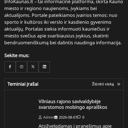
InfoKaunas.lt – tai informacinė platforma, skirta Kauno
miesto ir regiono naujienoms, įvykiams bei
aktualijoms. Portale pateikiamos įvairios temos: nuo
sporto ir kultūros iki verslo ir kasdienio gyvenimo
aktualijų. Portalas siekia informuoti kauniečius ir
miesto svečius apie svarbiausius įvykius, skatinti
bendruomeniškumą bei dalintis naudinga informacija.
Sekite mus:
Facebook
Instagram
Twitter
Linkedin
Teminiai įrašai
Žiūrėti viską
Vilniaus rajono savivaldybėje
svarstomos mobingo apraiškos
Admin
2026-08-07
0
Atsižvelgdamas į pranešimus apie