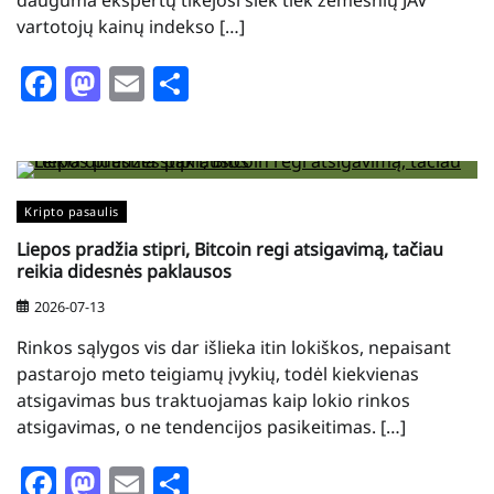
dauguma ekspertų tikėjosi šiek tiek žemesnių JAV
vartotojų kainų indekso […]
Facebook
Mastodon
Email
Share
Kripto pasaulis
Liepos pradžia stipri, Bitcoin regi atsigavimą, tačiau
reikia didesnės paklausos
2026-07-13
Rinkos sąlygos vis dar išlieka itin lokiškos, nepaisant
pastarojo meto teigiamų įvykių, todėl kiekvienas
atsigavimas bus traktuojamas kaip lokio rinkos
atsigavimas, o ne tendencijos pasikeitimas. […]
Facebook
Mastodon
Email
Share