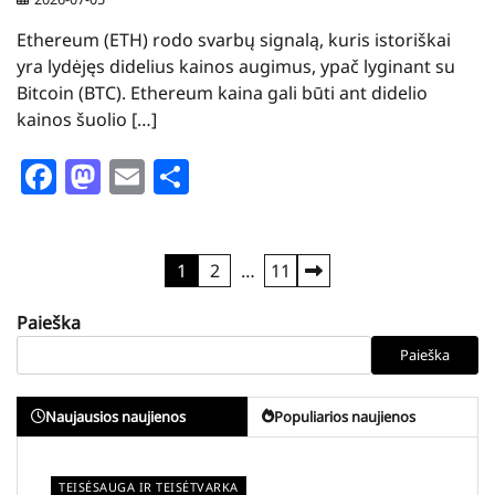
Ethereum (ETH) rodo svarbų signalą, kuris istoriškai
yra lydėjęs didelius kainos augimus, ypač lyginant su
Bitcoin (BTC). Ethereum kaina gali būti ant didelio
kainos šuolio […]
Facebook
Mastodon
Email
Share
Įrašų
1
2
…
11
puslapiavimas
Paieška
Paieška
Naujausios naujienos
Populiarios naujienos
TEISĖSAUGA IR TEISĖTVARKA