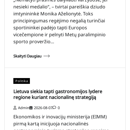
nesieki medalio“, – tvirtai pareiškia dziudo
imtynininkė Monika Aželionytė. Toks
principingumas regėjimo negalią turinčiai
sportininkei padėjo tapti Europos
vicečempione ir pelnyti Metų paralimpinio
sporto proveržio…
Skaityti Daugiau
Politika
Lietuva siekia tapti gastronomijos lydere
regione kuriant nacionalinę strategiją
Admin
2026-08-07
0
Ekonomikos ir inovacijų ministerija (EIMM)
pirmą kartą inicijuoja nacionalinės