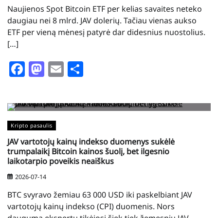
Naujienos Spot Bitcoin ETF per kelias savaites neteko
daugiau nei 8 mlrd. JAV dolerių. Tačiau vienas aukso
ETF per vieną mėnesį patyrė dar didesnius nuostolius.
[…]
Facebook
Mastodon
Email
Share
Kripto pasaulis
JAV vartotojų kainų indekso duomenys sukėlė
trumpalaikį Bitcoin kainos šuolį, bet ilgesnio
laikotarpio poveikis neaiškus
2026-07-14
BTC svyravo žemiau 63 000 USD iki paskelbiant JAV
vartotojų kainų indekso (CPI) duomenis. Nors