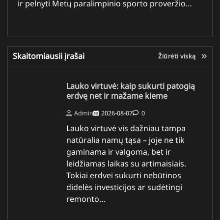
ir pelnyti Metų paralimpinio sporto proveržio…
Skaitomiausii įrašai
Žiūrėti viską
Lauko virtuvė: kaip sukurti patogią
erdvę net ir mažame kieme
Admin
2026-08-07
0
Lauko virtuvė vis dažniau tampa
natūralia namų tąsa – joje ne tik
gaminama ir valgoma, bet ir
leidžiamas laikas su artimaisiais.
Tokiai erdvei sukurti nebūtinos
didelės investicijos ar sudėtingi
remonto…