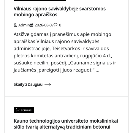
Vilniaus rajono savivaldybėje svarstomos
mobingo apraiškos
Admin
2026-08-07
0
Atsižvelgdamas į pranešimus apie mobingo
apraiškas Vilniaus rajono savivaldybės
administracijoje, Teisėtvarkos ir savivaldos
plėtros komitetas antradienį, rugpjūčio 4 d.,
sušaukė neeilinį posėdį. „Gauname signalus ir
jaučiamės įpareigoti į juos reaguoti“,…
Skaityti Daugiau
Švietimas
Kauno technologijos universiteto mokslininkai
siūlo tvarią alternatyvą tradiciniam betonui