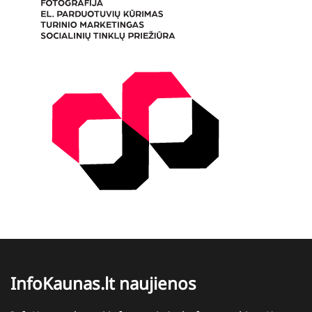
InfoKaunas.lt naujienos