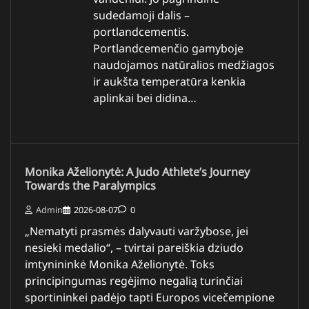
sudedamoji dalis –
portlandcementis.
Portlandcemenčio gamyboje
naudojamos natūralios medžiagos
ir aukšta temperatūra kenkia
aplinkai bei didina…
Monika Aželionytė: A Judo Athlete’s Journey
Towards the Paralympics
Admin
2026-08-07
0
„Nematyti prasmės dalyvauti varžybose, jei
nesieki medalio“, – tvirtai pareiškia dziudo
imtynininkė Monika Aželionytė. Toks
principingumas regėjimo negalią turinčiai
sportininkei padėjo tapti Europos vicečempione