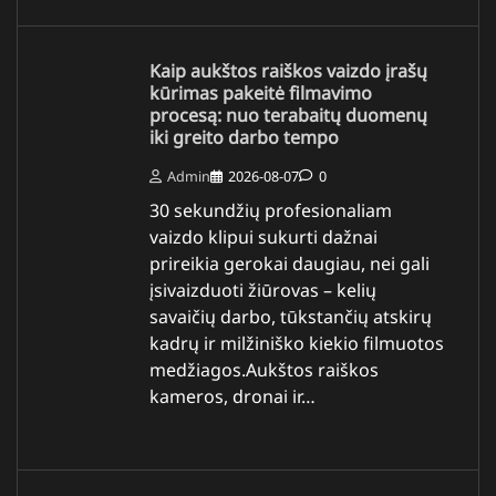
Kaip aukštos raiškos vaizdo įrašų
kūrimas pakeitė filmavimo
procesą: nuo terabaitų duomenų
iki greito darbo tempo
Admin
2026-08-07
0
30 sekundžių profesionaliam
vaizdo klipui sukurti dažnai
prireikia gerokai daugiau, nei gali
įsivaizduoti žiūrovas – kelių
savaičių darbo, tūkstančių atskirų
kadrų ir milžiniško kiekio filmuotos
medžiagos.Aukštos raiškos
kameros, dronai ir…