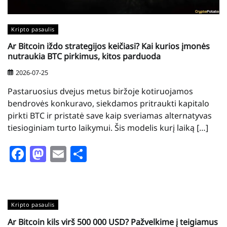
Kripto pasaulis
Ar Bitcoin iždo strategijos keičiasi? Kai kurios įmonės
nutraukia BTC pirkimus, kitos parduoda
2026-07-25
Pastaruosius dvejus metus biržoje kotiruojamos
bendrovės konkuravo, siekdamos pritraukti kapitalo
pirkti BTC ir pristatė save kaip sveriamas alternatyvas
tiesioginiam turto laikymui. Šis modelis kurį laiką […]
Facebook
Mastodon
Email
Share
Kripto pasaulis
Ar Bitcoin kils virš 500 000 USD? Pažvelkime į teigiamus