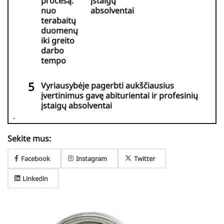
procesą:
įstaigų
nuo
absolventai
terabaitų
duomenų
iki greito
darbo
tempo
Vyriausybėje pagerbti aukščiausius
įvertinimus gavę abiturientai ir profesinių
įstaigų absolventai
Sekite mus:
Facebook
Instagram
Twitter
Linkedin