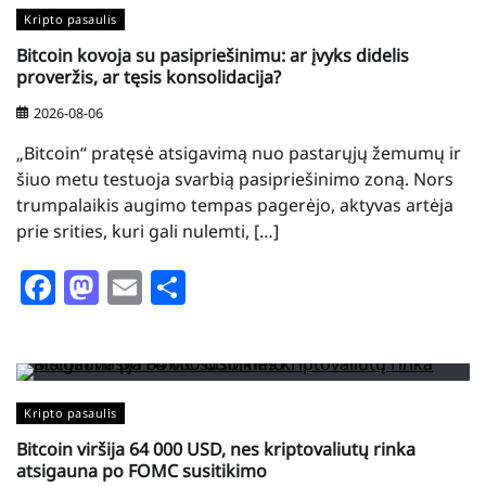
Kripto pasaulis
Bitcoin kovoja su pasipriešinimu: ar įvyks didelis
proveržis, ar tęsis konsolidacija?
2026-08-06
„Bitcoin“ pratęsė atsigavimą nuo pastarųjų žemumų ir
šiuo metu testuoja svarbią pasipriešinimo zoną. Nors
trumpalaikis augimo tempas pagerėjo, aktyvas artėja
prie srities, kuri gali nulemti, […]
Facebook
Mastodon
Email
Share
Kripto pasaulis
Bitcoin viršija 64 000 USD, nes kriptovaliutų rinka
atsigauna po FOMC susitikimo