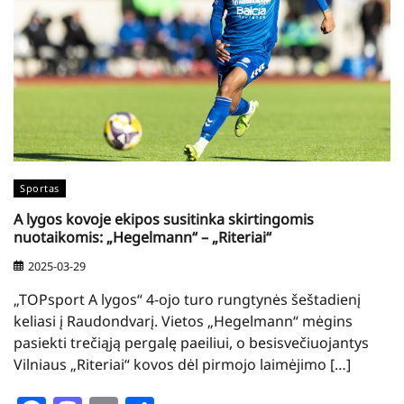
Sportas
A lygos kovoje ekipos susitinka skirtingomis
nuotaikomis: „Hegelmann“ – „Riteriai“
2025-03-29
„TOPsport A lygos“ 4-ojo turo rungtynės šeštadienį
keliasi į Raudondvarį. Vietos „Hegelmann“ mėgins
pasiekti trečiąją pergalę paeiliui, o besisvečiuojantys
Vilniaus „Riteriai“ kovos dėl pirmojo laimėjimo […]