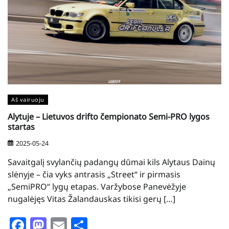
Aš vairuoju
Alytuje – Lietuvos drifto čempionato Semi-PRO lygos
startas
2025-05-24
Savaitgalį svylančių padangų dūmai kils Alytaus Dainų
slėnyje – čia vyks antrasis „Street“ ir pirmasis
„SemiPRO“ lygų etapas. Varžybose Panevėžyje
nugalėjęs Vitas Žalandauskas tikisi gerų […]
Facebook
Mastodon
Email
Share