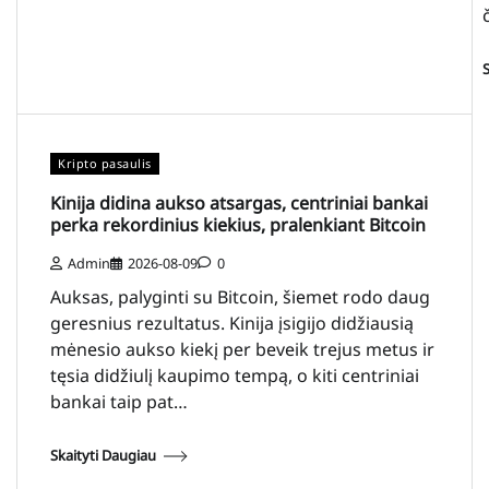
Kripto pasaulis
Kinija didina aukso atsargas, centriniai bankai
perka rekordinius kiekius, pralenkiant Bitcoin
Admin
2026-08-09
0
Auksas, palyginti su Bitcoin, šiemet rodo daug
geresnius rezultatus. Kinija įsigijo didžiausią
mėnesio aukso kiekį per beveik trejus metus ir
tęsia didžiulį kaupimo tempą, o kiti centriniai
bankai taip pat…
Skaityti Daugiau