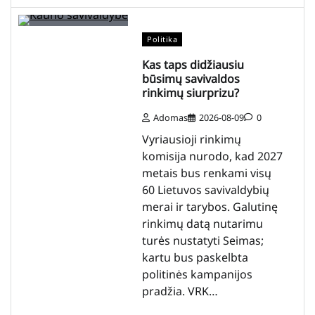
Politika
Kas taps didžiausiu
būsimų savivaldos
rinkimų siurprizu?
Adomas
2026-08-09
0
Vyriausioji rinkimų
komisija nurodo, kad 2027
metais bus renkami visų
60 Lietuvos savivaldybių
merai ir tarybos. Galutinę
rinkimų datą nutarimu
turės nustatyti Seimas;
kartu bus paskelbta
politinės kampanijos
pradžia. VRK…