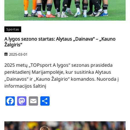
Sportas
A lygos sezono startas: Alytaus „Dainava“ – „Kauno
Žalgiris“
2025-03-01
2025 metų „TOPsport A lygos“ sezonas prasideda
penktadienį Marijampolėje, kur susitinka Alytaus
„Dainavos“ ir „Kauno Žalgirio“ komandos. Nuoroda į
informacijos šaltinį
Facebook
Mastodon
Email
Share