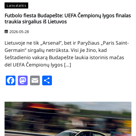
Laisvalaikis
Futbolo fiesta Budapešte: UEFA Čempionų lygos finalas
traukia sirgalius iš Lietuvos
2026-05-28
Lietuvoje ne tik „Arsenal“, bet ir Paryžiaus „Paris Saint-
Germain“ sirgalių netrūksta. Visi jie žino, kad
šeštadienio vakarą Budapešte laukia istorinis mačas
dėl UEFA Čempionų lygos […]
Facebook
Mastodon
Email
Share