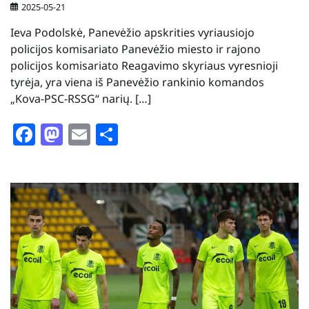
2025-05-21
Ieva Podolskė, Panevėžio apskrities vyriausiojo
policijos komisariato Panevėžio miesto ir rajono
policijos komisariato Reagavimo skyriaus vyresnioji
tyrėja, yra viena iš Panevėžio rankinio komandos
„Kova-PSC-RSSG“ narių. […]
Facebook
Mastodon
Email
Share