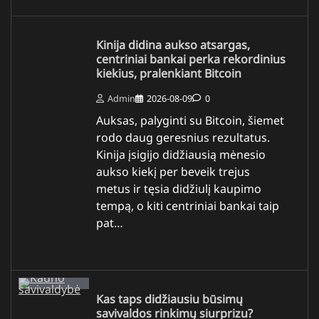
Kinija didina aukso atsargas,
centriniai bankai perka rekordinius
kiekius, pralenkiant Bitcoin
Admin
2026-08-09
0
Auksas, palyginti su Bitcoin, šiemet
rodo daug geresnius rezultatus.
Kinija įsigijo didžiausią mėnesio
aukso kiekį per beveik trejus
metus ir tęsia didžiulį kaupimo
tempą, o kiti centriniai bankai taip
pat…
Kas taps didžiausiu būsimų
savivaldos rinkimų siurprizu?