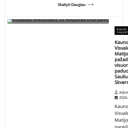
Skaityti Daugiau
Kauno 
naujie
Kauno
Visval
Matijo
pažad
visuo
paduo
Sauliu
Skvern
Ado
2026
Kauno
Visval
Matijo
pareiš