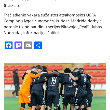
2025-03-13
Trečiadienio vakarą sužaistos atsakomosios UEFA
Čempionų lygos rungtynės, kuriose Madrido derbyje
pergalę tik po baudinių serijos iškovojo „Real“ klubas.
Nuoroda į informacijos šaltinį
Facebook
Mastodon
Email
Share