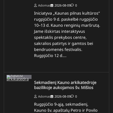
Adomas
2026-08-09
0
Iniciatyva „Kaunas pilnas kultūros“
rugpjūčio 9 d. paskelbė rugpjūčio
10–13 d. Kauno renginių maršrutą.
Jame išskirtas interaktyvus
spektaklis prekybos centre,
sakralios patirtys ir gamtos bei
bendruomenės festivalis.
Rugpjūčio 12 d.…
Sekmadienį Kauno arkikatedroje
bazilikoje aukojamos šv. Mišios
Adomas
2026-08-09
0
Rugpjūčio 9-ąją, sekmadienį,
Kauno šv. apaštalų Petro ir Povilo