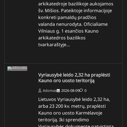
arkikatedroje bazilikoje aukojamos
šv. Mišios. Pateiktoje informacijoje
konkreti pamaldų pradžios
valanda nenurodyta. Oficialiame
Vilniaus g. 1 esančios Kauno
arkikatedros bazilikos
tvarkaraštyje…
Vyriausybė leido 2,32 ha praplėsti
Kauno oro uosto teritoriją
Adomas
2026-08-09
0
Lietuvos Vyriausybė leido 2,32 ha,
arba 23 200 kv. metrų, praplėsti
Kauno oro uosto Karmėlavoje
teritoriją. Iki sprendimo
Vyriausybės dokumente patvirtinta