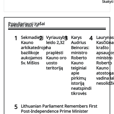
Skaityt
Populiariausi įrašai
Peržiūrėti visus
Sekmadienį
Vyriausybė
Karys
Laurynas
Kauno
leido 2,32
Audrius
Kasčiūna
arkikatedroje
ha
Beinoras:
krašto
bazilikoje
praplėsti
ministro
apsaugo
aukojamos
Kauno oro
Roberto
ministro
šv. Mišios
uosto
Kauno
Roberto
teritoriją
teiginiai
Kauno
apie
atostoga
pirkimų
vadina la
istoriją
nesolidž
neatspindi
tikrovės
Lithuanian Parliament Remembers First
Post-Independence Prime Minister