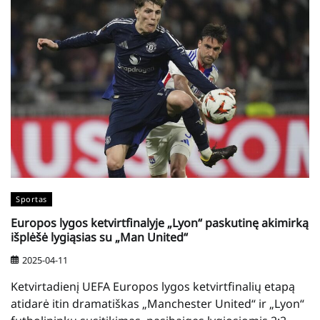
Sportas
Europos lygos ketvirtfinalyje „Lyon“ paskutinę akimirką
išplėšė lygiąsias su „Man United“
2025-04-11
Ketvirtadienį UEFA Europos lygos ketvirtfinalių etapą
atidarė itin dramatiškas „Manchester United“ ir „Lyon“