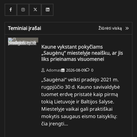
Facebook
Instagram
Twitter
Linkedin
Teminiai įrašai
Žiūrėti viską
Kaune vykstant pokyčiams
„Saugėnų“ miestelyje neaišku, ar jis
liks prieinamas visuomenei
Adomas
2026-08-09
0
„Saugėnai“ veikti pradėjo 2021 m.
rugpjūčio 30 d. Kauno savivaldybė
tuomet erdvę pristatė kaip pirmą
tokią Lietuvoje ir Baltijos šalyse.
Miestelyje vaikai gali praktiškai
mokytis saugaus eismo taisyklių:
čia įrengti…