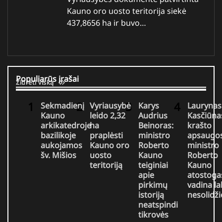
Kauno oro uosto teritorija siekė
437,8656 ha ir buvo…
Populiarūs įrašai
Žiūrėti viską
Sekmadienį
Vyriausybė
Karys
Laurynas
Kauno
leido 2,32
Audrius
Kasčiūna
arkikatedroje
ha
Beinoras:
krašto
bazilikoje
praplėsti
ministro
apsaugo
aukojamos
Kauno oro
Roberto
ministro
šv. Mišios
uosto
Kauno
Roberto
teritoriją
teiginiai
Kauno
apie
atostoga
pirkimų
vadina la
istoriją
nesolidž
neatspindi
tikrovės