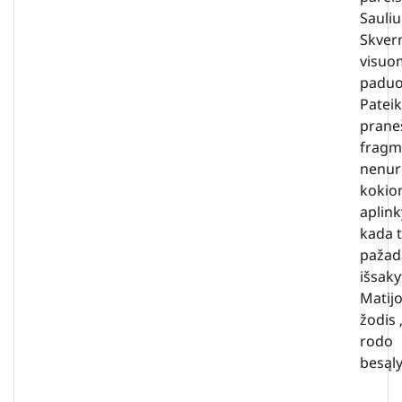
Sauliu
Skvern
visuo
paduo
Patei
prane
fragm
nenu
kokio
aplink
kada ti
pažad
išsaky
Matijo
žodis
rodo
besąly