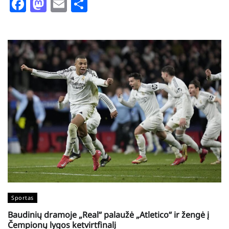
Facebook
Mastodon
Email
Share
Sportas
Baudinių dramoje „Real“ palaužė „Atletico“ ir žengė į
Čempionų lygos ketvirtfinalį