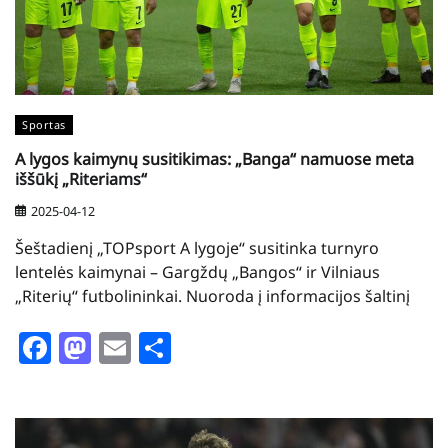
Sportas
A lygos kaimynų susitikimas: „Banga“ namuose meta
iššūkį „Riteriams“
2025-04-12
Šeštadienį „TOPsport A lygoje“ susitinka turnyro
lentelės kaimynai – Gargždų „Bangos“ ir Vilniaus
„Riterių“ futbolininkai. Nuoroda į informacijos šaltinį
Facebook
Mastodon
Email
Share