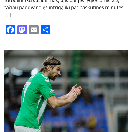
futbolininkų susitikimas, pasibaigęs lygiosiomis 2:2,
tačiau padovanojęs intrigą iki pat paskutinės minutės.
[…]
Facebook
Mastodon
Email
Share