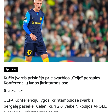
Sportas
Kučio įvartis prisidėjo prie svarbios „Celje“ pergalės
Konferencijų lygos įkrintamosiose
2025-02-21
UEFA Konferencijų lygos įkrintamosiose svarbią
pergalę pasiekė „Celje“, kuri 2:0 įveikė Nikosijos APOEL.