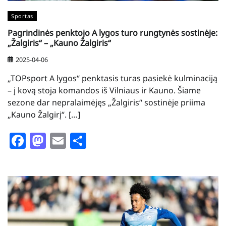
Sportas
Pagrindinės penktojo A lygos turo rungtynės sostinėje:
„Žalgiris“ – „Kauno Žalgiris“
2025-04-06
„TOPsport A lygos“ penktasis turas pasiekė kulminaciją
– į kovą stoja komandos iš Vilniaus ir Kauno. Šiame
sezone dar nepralaimėjęs „Žalgiris“ sostinėje priima
„Kauno Žalgirį“. […]
Facebook
Mastodon
Email
Share