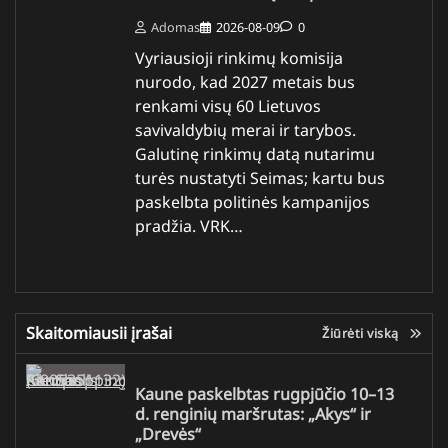
Adomas
2026-08-09
0
Vyriausioji rinkimų komisija
nurodo, kad 2027 metais bus
renkami visų 60 Lietuvos
savivaldybių merai ir tarybos.
Galutinę rinkimų datą nutarimu
turės nustatyti Seimas; kartu bus
paskelbta politinės kampanijos
pradžia. VRK…
Skaitomiausii įrašai
Žiūrėti viską
Kaune paskelbtas rugpjūčio 10–13
d. renginių maršrutas: „Akys“ ir
„Drevės“