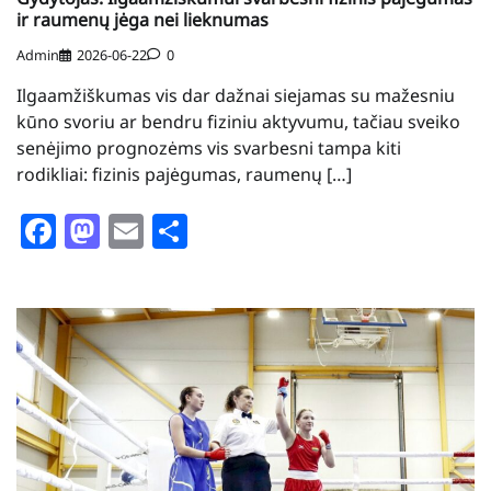
ir raumenų jėga nei lieknumas
Admin
2026-06-22
0
Ilgaamžiškumas vis dar dažnai siejamas su mažesniu
kūno svoriu ar bendru fiziniu aktyvumu, tačiau sveiko
senėjimo prognozėms vis svarbesni tampa kiti
rodikliai: fizinis pajėgumas, raumenų […]
Facebook
Mastodon
Email
Share