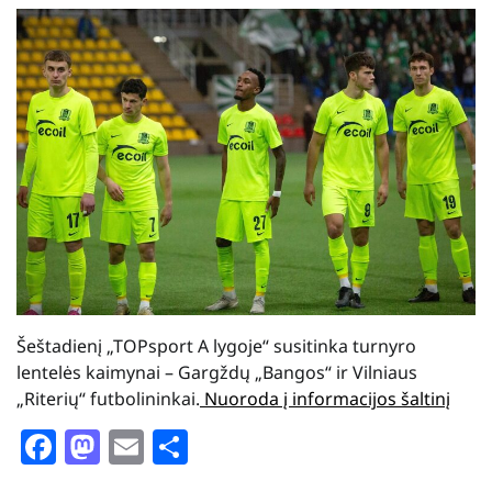
Šeštadienį „TOPsport A lygoje“ susitinka turnyro
lentelės kaimynai – Gargždų „Bangos“ ir Vilniaus
„Riterių“ futbolininkai.
Nuoroda į informacijos šaltinį
Facebook
Mastodon
Email
Share