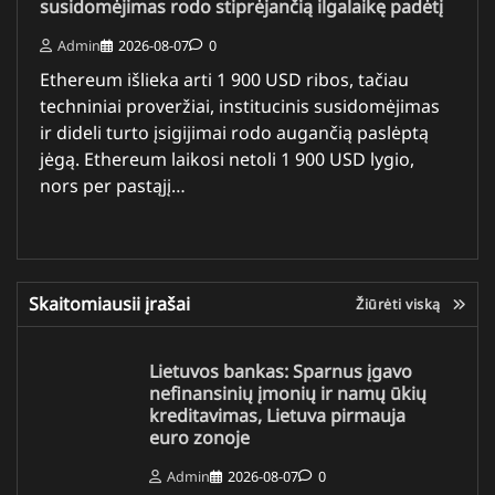
susidomėjimas rodo stiprėjančią ilgalaikę padėtį
Admin
2026-08-07
0
Ethereum išlieka arti 1 900 USD ribos, tačiau
techniniai proveržiai, institucinis susidomėjimas
ir dideli turto įsigijimai rodo augančią paslėptą
jėgą. Ethereum laikosi netoli 1 900 USD lygio,
nors per pastąjį…
Skaitomiausii įrašai
Žiūrėti viską
Lietuvos bankas: Sparnus įgavo
nefinansinių įmonių ir namų ūkių
kreditavimas, Lietuva pirmauja
euro zonoje
Admin
2026-08-07
0