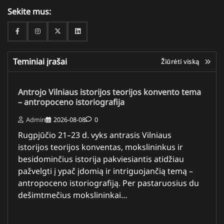
Sekite mus:
Facebook
Instagram
Twitter
Linkedin
Teminiai įrašai
Žiūrėti viską
Antrojo Vilniaus istorijos teorijos konvento tema
– antropoceno istoriografija
Admin
2026-08-08
0
Rugpjūčio 21–23 d. vyks antrasis Vilniaus
istorijos teorijos konventas, mokslininkus ir
besidominčius istorija pakviesiantis atidžiau
pažvelgti į ypač įdomią ir intriguojančią temą –
antropoceno istoriografiją. Per pastaruosius du
dešimtmečius mokslininkai…