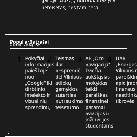
galiojančios, jų nutraukimas yra
neteisėtas, nes tam nėra…
Populiarūs įrašai
Žiūrėti viską
Pokyčiai
Teismas
AB „Oro
UAB
informacijos
dar
navigacija“
„Energes
paieškoje:
nesprendė
kviečia
Vilniaus
nuo
dėl Vilniaus
aukštąsias
pareiški
„Google“ iki
atliekų
mokyklas
apie įmo
dirbtinio
gamyklos
teikti
finansus
intelekto ir
sutarties
paraiškas
neatitink
vizualinių
nutraukimo
finansinei
tikrovės
sprendimų
teisėtumo
paramai
aviacijos ir
inžinerijos
studentams