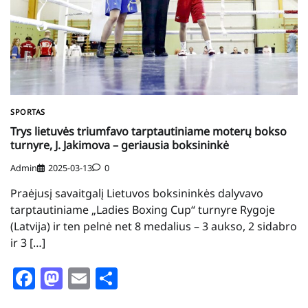
SPORTAS
Trys lietuvės triumfavo tarptautiniame moterų bokso
turnyre, J. Jakimova – geriausia boksininkė
Admin
2025-03-13
0
Praėjusį savaitgalį Lietuvos boksininkės dalyvavo
tarptautiniame „Ladies Boxing Cup“ turnyre Rygoje
(Latvija) ir ten pelnė net 8 medalius – 3 aukso, 2 sidabro
ir 3 […]
Facebook
Mastodon
Email
Share