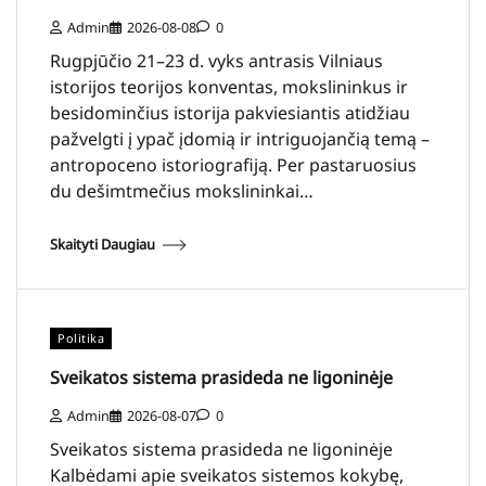
Admin
2026-08-08
0
Rugpjūčio 21–23 d. vyks antrasis Vilniaus
istorijos teorijos konventas, mokslininkus ir
besidominčius istorija pakviesiantis atidžiau
pažvelgti į ypač įdomią ir intriguojančią temą –
antropoceno istoriografiją. Per pastaruosius
du dešimtmečius mokslininkai…
Skaityti Daugiau
Politika
Sveikatos sistema prasideda ne ligoninėje
Admin
2026-08-07
0
Sveikatos sistema prasideda ne ligoninėje
Kalbėdami apie sveikatos sistemos kokybę,