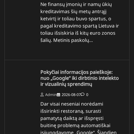
Ne finansų įmonių ir namų ūkių
kreditavimas šių metų antrąjį
ketvirtį ir toliau buvo spartus, o
pagal kreditavimo spartą Lietuva ir
toliau išsiskiria iš kitų euro zonos
šalių. Metinis paskolų…
Pokyčiai informacijos paieškoje:
nuo „Google“ iki dirbtinio intelekto
ir vizualinių sprendimų
Admin
2026-08-07
0
Dar visai neseniai norėdami
išsirinkti restoraną, surasti
pamatytą daiktą ar išspręsti
buitinę problemą automatiškai
įsijungdavome „Google“. Šiandien