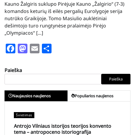
Kauno Žalgiris suklupo Pirėjuje Kauno „Žalgirio“ (7-3)
komandos keturių iš eilės pergalių Eurolygoje serija
nutrūko Graikijoje. Tomo Masiulio auklėtiniai
dešimtojo turo rungtynėse pralaimėjo Pirėjo
„Olympiacos“ […]
Facebook
Mastodon
Email
Share
Paieška
Paieška
Naujausios naujienos
Populiarios naujienos
Švietimas
Antrojo Vilniaus istorijos teorijos konvento
tema – antropoceno istoriografija