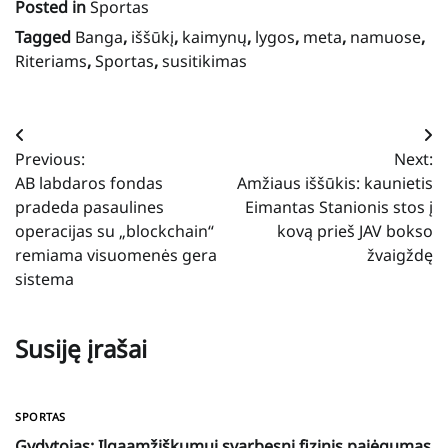
Posted in
Sportas
Tagged
Banga
,
iššūkį
,
kaimynų
,
lygos
,
meta
,
namuose
,
Riteriams
,
Sportas
,
susitikimas
Navigacija
Previous:
Next:
tarp
AB labdaros fondas
Amžiaus iššūkis: kaunietis
įrašų
pradeda pasaulines
Eimantas Stanionis stos į
operacijas su „blockchain“
kovą prieš JAV bokso
remiama visuomenės gera
žvaigždę
sistema
Susiję įrašai
SPORTAS
Gydytojas: Ilgaamžiškumui svarbesni fizinis pajėgumas