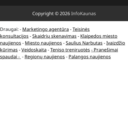
Copyright © 2026
InfoKaunas
Draugai: -
Marketingo agentūra
-
Teisinės
konsultacijos
-
Skaidrių skenavimas
-
Klaipedos miesto
naujienos
-
Miesto naujienos
-
Saulius Narbutas
-
Įvaizdžio
kūrimas
-
Veidoskaita
-
Teniso treniruotės
- Pranešimai
spaudai -
-
Regionų naujienos
-
Palangos naujienos