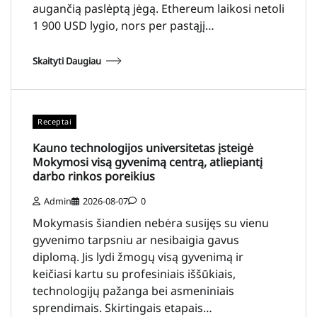
augančią paslėptą jėgą. Ethereum laikosi netoli
1 900 USD lygio, nors per pastąjį…
Skaityti Daugiau
Receptai
Kauno technologijos universitetas įsteigė
Mokymosi visą gyvenimą centrą, atliepiantį
darbo rinkos poreikius
Admin
2026-08-07
0
Mokymasis šiandien nebėra susijęs su vienu
gyvenimo tarpsniu ar nesibaigia gavus
diplomą. Jis lydi žmogų visą gyvenimą ir
keičiasi kartu su profesiniais iššūkiais,
technologijų pažanga bei asmeniniais
sprendimais. Skirtingais etapais…