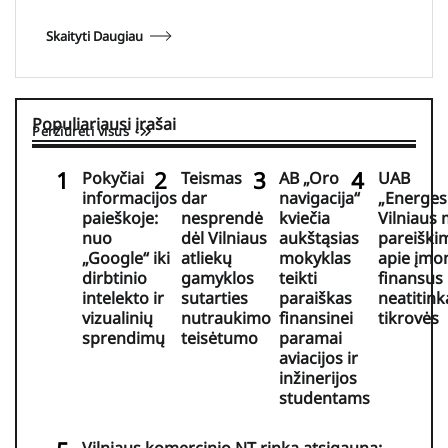
Skaityti Daugiau
Populiariausi įrašai
Peržiūrėti visus
Pokyčiai
Teismas
AB „Oro
UAB
informacijos
dar
navigacija“
„Energes
paieškoje:
nesprendė
kviečia
Vilniaus
nuo
dėl Vilniaus
aukštąsias
pareiški
„Google“ iki
atliekų
mokyklas
apie įmo
dirbtinio
gamyklos
teikti
finansus
intelekto ir
sutarties
paraiškas
neatitink
vizualinių
nutraukimo
finansinei
tikrovės
sprendimų
teisėtumo
paramai
aviacijos ir
inžinerijos
studentams
Vilniaus komercinio NT rinka atsigauna: