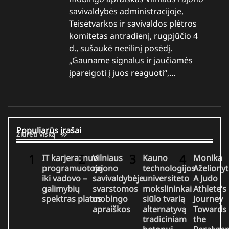
savivaldybės administracijoje,
Teisėtvarkos ir savivaldos plėtros
komitetas antradienį, rugpjūčio 4
d., sušaukė neeilinį posėdį.
„Gauname signalus ir jaučiamės
įpareigoti į juos reaguoti“,…
Populiarūs įrašai
Žiūrėti viską
IT karjera: nuo
Vilniaus
Kauno
Monika
programuotojo
rajono
technologijos
Aželionyt
iki vadovo –
savivaldybėje
universiteto
A Judo
galimybių
svarstomos
mokslininkai
Athlete’s
spektras platus
mobingo
siūlo tvarią
Journey
apraiškos
alternatyvą
Towards
tradiciniam
the