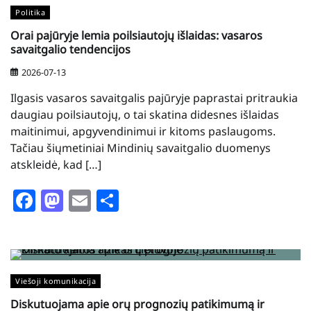
Politika
Orai pajūryje lemia poilsiautojų išlaidas: vasaros
savaitgalio tendencijos
2026-07-13
Ilgasis vasaros savaitgalis pajūryje paprastai pritraukia
daugiau poilsiautojų, o tai skatina didesnes išlaidas
maitinimui, apgyvendinimui ir kitoms paslaugoms.
Tačiau šiųmetiniai Mindinių savaitgalio duomenys
atskleidė, kad […]
Facebook
Mastodon
Email
Share
Viešoji komunikacija
Diskutuojama apie orų prognozių patikimumą ir