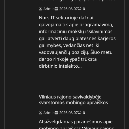
Admin
2026-08-07
0
Nors IT sektoriuje dažnai
galvojama tik apie programavimą,
informacinių mokslų išsilavinimas
gali atverti daug platesnes karjeros
galimybes, vedančias net iki
vadovaujančių pozicijų. Šiuo metu
darbo rinkoje ypač trūksta
dirbtinio intelekto…
Vilniaus rajono savivaldybėje
svarstomos mobingo apraiškos
Admin
2026-08-07
0
Atsižvelgdamas į pranešimus apie
mobingo apraiškas Vilniaus rajono