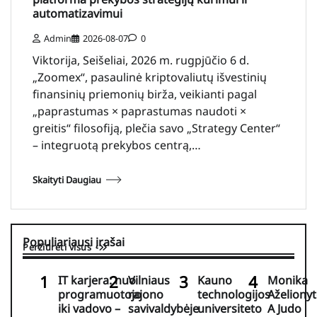
automatizavimui
Admin
2026-08-07
0
Viktorija, Seišeliai, 2026 m. rugpjūčio 6 d.
„Zoomex“, pasaulinė kriptovaliutų išvestinių
finansinių priemonių birža, veikianti pagal
„paprastumas × paprastumas naudoti ×
greitis“ filosofiją, plečia savo „Strategy Center“
– integruotą prekybos centrą,…
Skaityti Daugiau
Populiariausi įrašai
Peržiūrėti visus
IT karjera: nuo
Vilniaus
Kauno
Monika
programuotojo
rajono
technologijos
Aželionyt
iki vadovo –
savivaldybėje
universiteto
A Judo