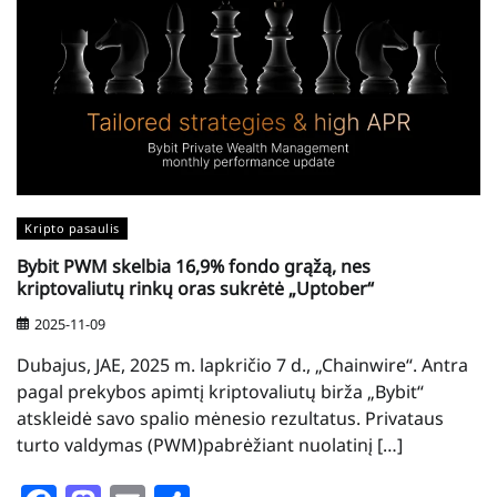
Kripto pasaulis
Bybit PWM skelbia 16,9% fondo grąžą, nes
kriptovaliutų rinkų oras sukrėtė „Uptober“
2025-11-09
Dubajus, JAE, 2025 m. lapkričio 7 d., „Chainwire“. Antra
pagal prekybos apimtį kriptovaliutų birža „Bybit“
atskleidė savo spalio mėnesio rezultatus. Privataus
turto valdymas (PWM)pabrėžiant nuolatinį […]