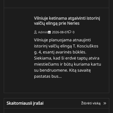
Vilniuje ketinama atgaivinti istorinį
valčių elingą prie Neries
Admin
2026-08-07
0
Vilniuje planuojama atnaujinti
istorinį valčių elingą T. Kosciuškos
g. 4, esantį avarinės būklės.
Siekiama, kad ši erdvė taptų atvira
miestiečiams ir būtų kuriama kartu
su bendruomene. Kitą savaitę
pastatas bus…
Skaitomiausii įrašai
Žiūrėti viską