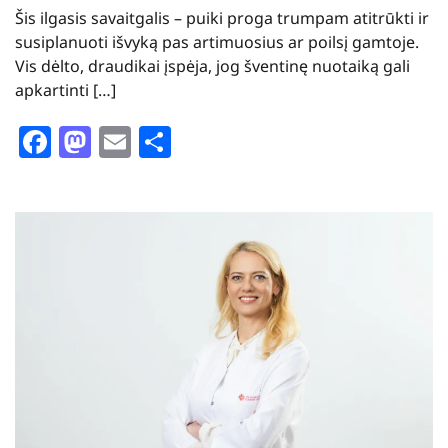
Šis ilgasis savaitgalis – puiki proga trumpam atitrūkti ir
susiplanuoti išvyką pas artimuosius ar poilsį gamtoje.
Vis dėlto, draudikai įspėja, jog šventinę nuotaiką gali
apkartinti […]
Facebook
Mastodon
Email
Share