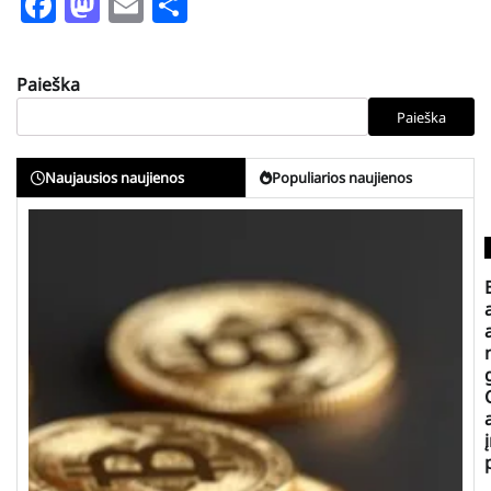
Facebook
Mastodon
Email
Share
Paieška
Paieška
Naujausios naujienos
Populiarios naujienos