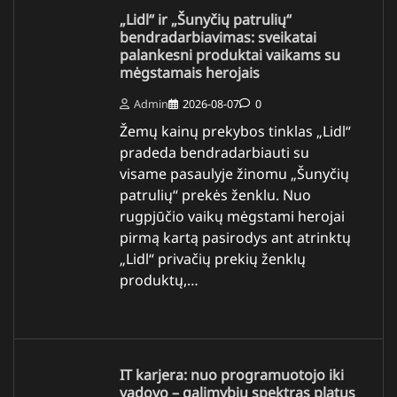
„Lidl“ ir „Šunyčių patrulių“
bendradarbiavimas: sveikatai
palankesni produktai vaikams su
mėgstamais herojais
Admin
2026-08-07
0
Žemų kainų prekybos tinklas „Lidl“
pradeda bendradarbiauti su
visame pasaulyje žinomu „Šunyčių
patrulių“ prekės ženklu. Nuo
rugpjūčio vaikų mėgstami herojai
pirmą kartą pasirodys ant atrinktų
„Lidl“ privačių prekių ženklų
produktų,…
IT karjera: nuo programuotojo iki
vadovo – galimybių spektras platus