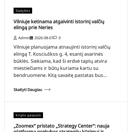
Statybos
Vilniuje ketinama atgaivinti istorinį valčių
elingą prie Neries
Admin
2026-08-07
0
Vilniuje planuojama atnaujinti istorinį valčių
elingą T. Kosciuškos g. 4, esantį avarinės
būklės. Siekiama, kad ši erdvė taptų atvira
miestiečiams ir būtų kuriama kartu su
bendruomene. Kitą savaitę pastatas bus…
Skaityti Daugiau
Kripto pasaulis
„Zoomex“ pristato „Strategy Center“: nauja
platforma prekybos strategijų kūrimui ir