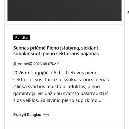
Politika
Seimas priėmė Pieno įstatymą, siekiant
subalansuoti pieno sektoriaus pajamas
Admin
2026-08-07
0
2026 m. rugpjūčio 6 d. – Lietuvos pieno
sektorius susiduria su iššūkiais: nors pienas
išlieka svarbus maisto produktas, pieno
gamintojai vis dažniau svarsto pasitraukti iš
šios veiklos. Žaliavinio pieno supirkimo…
Skaityti Daugiau