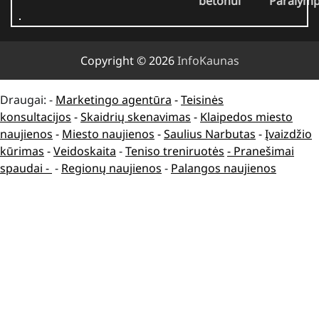
betonui
Paralymp
Copyright © 2026
InfoKaunas
Draugai: -
Marketingo agentūra
-
Teisinės
konsultacijos
-
Skaidrių skenavimas
-
Klaipedos miesto
naujienos
-
Miesto naujienos
-
Saulius Narbutas
-
Įvaizdžio
kūrimas
-
Veidoskaita
-
Teniso treniruotės
- Pranešimai
spaudai -
-
Regionų naujienos
-
Palangos naujienos