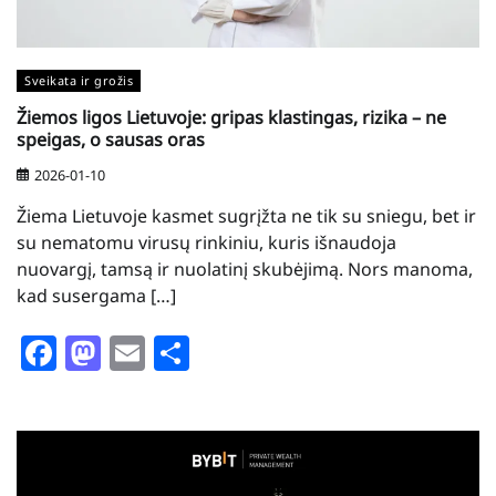
Sveikata ir grožis
Žiemos ligos Lietuvoje: gripas klastingas, rizika – ne
speigas, o sausas oras
2026-01-10
Žiema Lietuvoje kasmet sugrįžta ne tik su sniegu, bet ir
su nematomu virusų rinkiniu, kuris išnaudoja
nuovargį, tamsą ir nuolatinį skubėjimą. Nors manoma,
kad susergama […]
Facebook
Mastodon
Email
Share