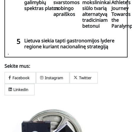
galimybių
svarstomos
mokslininkai
Athlete’s
spektras platus
mobingo
siūlo tvarią
Journey
apraiškos
alternatyvą
Towards
tradiciniam
the
betonui
Paralymp
Lietuva siekia tapti gastronomijos lydere
regione kuriant nacionalinę strategiją
Sekite mus:
Facebook
Instagram
Twitter
Linkedin