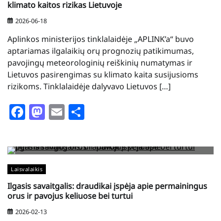
klimato kaitos rizikas Lietuvoje
2026-06-18
Aplinkos ministerijos tinklalaidėje „APLINK’a“ buvo
aptariamas ilgalaikių orų prognozių patikimumas,
pavojingų meteorologinių reiškinių numatymas ir
Lietuvos pasirengimas su klimato kaita susijusioms
rizikoms. Tinklalaidėje dalyvavo Lietuvos […]
Facebook
Mastodon
Email
Share
Laisvalaikis
Ilgasis savaitgalis: draudikai įspėja apie permainingus
orus ir pavojus keliuose bei turtui
2026-02-13