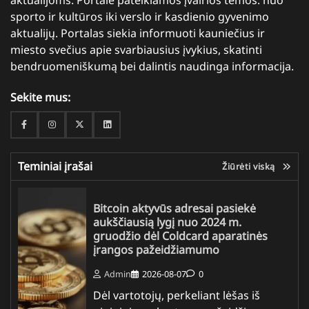
sporto ir kultūros iki verslo ir kasdienio gyvenimo
aktualijų. Portalas siekia informuoti kauniečius ir
miesto svečius apie svarbiausius įvykius, skatinti
bendruomeniškumą bei dalintis naudinga informacija.
Sekite mus:
Facebook
Instagram
Twitter
Linkedin
Teminiai įrašai
Žiūrėti viską
Bitcoin aktyvūs adresai pasiekė
aukščiausią lygį nuo 2024 m.
gruodžio dėl Coldcard aparatinės
įrangos pažeidžiamumo
Admin
2026-08-07
0
Dėl vartotojų, perkeliant lėšas iš