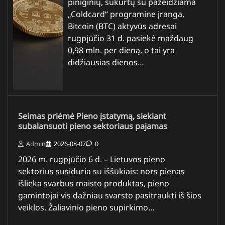
piniginių, sukurtų su pažeidžiama
„Coldcard“ programine įranga,
Bitcoin (BTC) aktyvūs adresai
rugpjūčio 31 d. pasiekė maždaug
0,98 mln. per dieną, o tai yra
didžiausias dienos…
Seimas priėmė Pieno įstatymą, siekiant
subalansuoti pieno sektoriaus pajamas
Admin
2026-08-07
0
2026 m. rugpjūčio 6 d. – Lietuvos pieno
sektorius susiduria su iššūkiais: nors pienas
išlieka svarbus maisto produktas, pieno
gamintojai vis dažniau svarsto pasitraukti iš šios
veiklos. Žaliavinio pieno supirkimo…