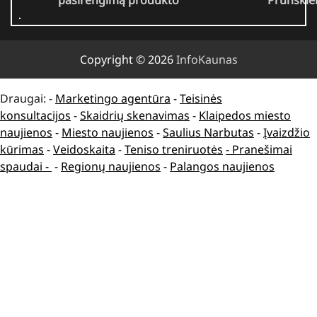
pasirengimą
produkto
Prunskie
Copyright © 2026
InfoKaunas
Draugai: -
Marketingo agentūra
-
Teisinės
konsultacijos
-
Skaidrių skenavimas
-
Klaipedos miesto
naujienos
-
Miesto naujienos
-
Saulius Narbutas
-
Įvaizdžio
kūrimas
-
Veidoskaita
-
Teniso treniruotės
- Pranešimai
spaudai -
-
Regionų naujienos
-
Palangos naujienos