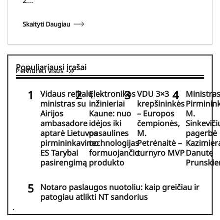
Skaityti Daugiau
Populiariausi įrašai
Peržiūrėti visus
Vidaus reikalų
Elektronikos
VDU 3×3
Ministra
ministras su
inžinieriai
krepšininkės
Pirminin
Airijos
Kaune: nuo
– Europos
M.
ambasadore
idėjos iki
čempionės,
Sinkeviči
aptarė Lietuvos
pasaulines
M.
pagerbė
pirmininkavimo
technologijas
Petrėnaitė –
Kazimier
ES Tarybai
formuojančio
turnyro MVP
Danutę
pasirengimą
produkto
Prunskie
Notaro paslaugos nuotoliu: kaip greičiau ir
patogiau atlikti NT sandorius