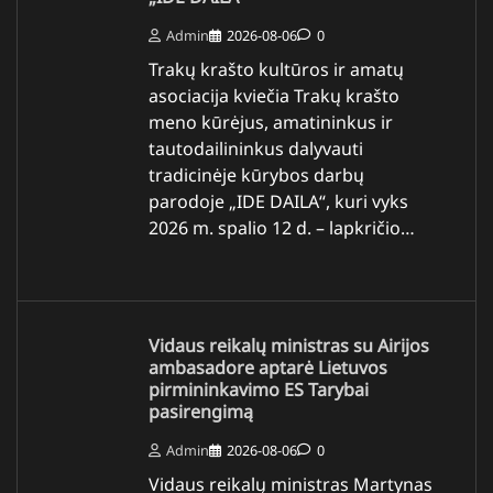
Admin
2026-08-06
0
Trakų krašto kultūros ir amatų
asociacija kviečia Trakų krašto
meno kūrėjus, amatininkus ir
tautodailininkus dalyvauti
tradicinėje kūrybos darbų
parodoje „IDE DAILA“, kuri vyks
2026 m. spalio 12 d. – lapkričio…
Vidaus reikalų ministras su Airijos
ambasadore aptarė Lietuvos
pirmininkavimo ES Tarybai
pasirengimą
Admin
2026-08-06
0
Vidaus reikalų ministras Martynas