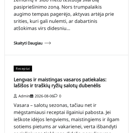
pasipriešinimo zoną. Nors trumpalaikis
augimo tempas pagerėjo, aktyvas artėja prie
srities, kuri gali nulemti, ar dabartinis
atšokimas virs didesniu…
Skaityti Daugiau
Receptai
Lengvas ir maistingas vasaros patiekalas:
lašišos ir traškių ryžių salotų dubenėlis
Admin
2026-08-06
0
Vasara – salotų sezonas, tačiau net ir
mėgstamiausi receptai ilgainiui pabosta. Jei
ieškote idėjos lengviems, maistingiems ir ilgam
sotiems pietums ar vakarienei, verta išbandyti