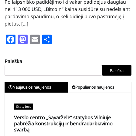
Po laipsniško padidėjimo iki vakar padidėjus daugiau
nei 113 000 USD, „Bitcoin“ kaina susidūrė su nedelsiant
pardavimo spaudimu, o keli didieji buvo pastūmėję į
pietus, […]
Facebook
Mastodon
Email
Share
Paieška
Paieška
Naujausios naujienos
Populiarios naujienos
Statybos
Verslo centro „Sąvaržėlė“ statybos Vilniuje
pabrėžia konstrukcijų ir bendradarbiavimo
svarbą