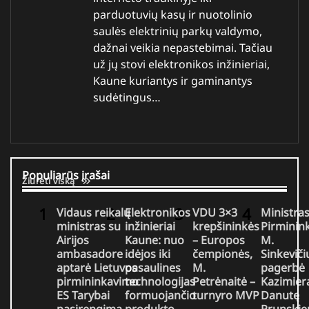
parduotuvių kasų ir nuotolinio
saulės elektrinių parkų valdymo,
dažnai veikia nepastebimai. Tačiau
už jų stovi elektronikos inžinieriai,
Kaune kuriantys ir gaminantys
sudėtingus…
Populiarūs įrašai
Žiūrėti viską
Vidaus reikalų
Elektronikos
VDU 3×3
Ministra
ministras su
inžinieriai
krepšininkės
Pirminin
Airijos
Kaune: nuo
– Europos
M.
ambasadore
idėjos iki
čempionės,
Sinkeviči
aptarė Lietuvos
pasaulines
M.
pagerbė
pirmininkavimo
technologijas
Petrėnaitė –
Kazimier
ES Tarybai
formuojančio
turnyro MVP
Danutę