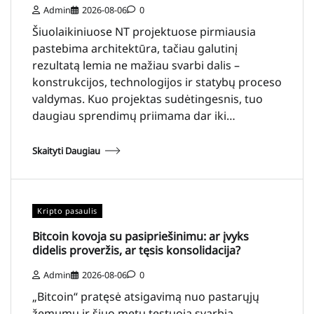
Admin
2026-08-06
0
Šiuolaikiniuose NT projektuose pirmiausia
pastebima architektūra, tačiau galutinį
rezultatą lemia ne mažiau svarbi dalis –
konstrukcijos, technologijos ir statybų proceso
valdymas. Kuo projektas sudėtingesnis, tuo
daugiau sprendimų priimama dar iki…
Skaityti Daugiau
Kripto pasaulis
Bitcoin kovoja su pasipriešinimu: ar įvyks
didelis proveržis, ar tęsis konsolidacija?
Admin
2026-08-06
0
„Bitcoin“ pratęsė atsigavimą nuo pastarųjų
žemumų ir šiuo metu testuoja svarbią