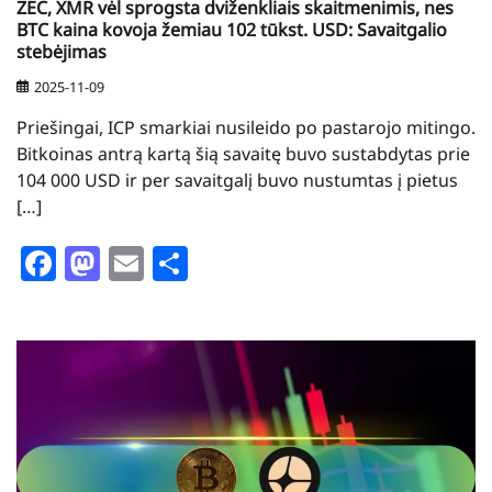
ZEC, XMR vėl sprogsta dviženkliais skaitmenimis, nes
BTC kaina kovoja žemiau 102 tūkst. USD: Savaitgalio
stebėjimas
2025-11-09
Priešingai, ICP smarkiai nusileido po pastarojo mitingo.
Bitkoinas antrą kartą šią savaitę buvo sustabdytas prie
104 000 USD ir per savaitgalį buvo nustumtas į pietus
[…]
Facebook
Mastodon
Email
Share