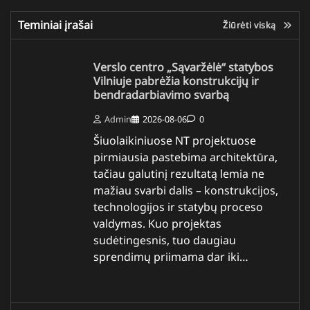
Teminiai įrašai
Žiūrėti viską
Verslo centro „Sąvaržėlė“ statybos
Vilniuje pabrėžia konstrukcijų ir
bendradarbiavimo svarbą
Admin
2026-08-06
0
Šiuolaikiniuose NT projektuose
pirmiausia pastebima architektūra,
tačiau galutinį rezultatą lemia ne
mažiau svarbi dalis – konstrukcijos,
technologijos ir statybų proceso
valdymas. Kuo projektas
sudėtingesnis, tuo daugiau
sprendimų priimama dar iki…