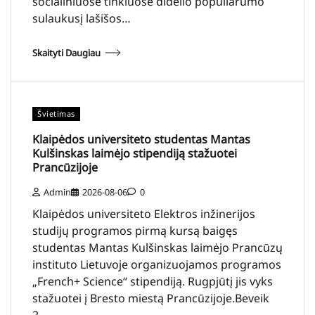
socialiniuose tinkluose didelio populiarumo
sulaukusį lašišos…
Skaityti Daugiau
Švietimas
Klaipėdos universiteto studentas Mantas
Kulšinskas laimėjo stipendiją stažuotei
Prancūzijoje
Admin
2026-08-06
0
Klaipėdos universiteto Elektros inžinerijos
studijų programos pirmą kursą baigęs
studentas Mantas Kulšinskas laimėjo Prancūzų
instituto Lietuvoje organizuojamos programos
„French+ Science“ stipendiją. Rugpjūtį jis vyks
stažuotei į Bresto miestą Prancūzijoje.Beveik
2…