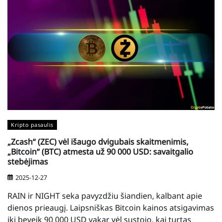
Kripto pasaulis
„Zcash“ (ZEC) vėl išaugo dvigubais skaitmenimis,
„Bitcoin“ (BTC) atmesta už 90 000 USD: savaitgalio
stebėjimas
2025-12-27
RAIN ir NIGHT seka pavyzdžiu šiandien, kalbant apie
dienos prieaugį. Laipsniškas Bitcoin kainos atsigavimas
iki beveik 90 000 USD vakar vėl sustojo, kai turtas