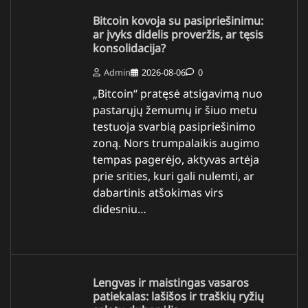
Bitcoin kovoja su pasipriešinimu:
ar įvyks didelis proveržis, ar tęsis
konsolidacija?
Admin
2026-08-06
0
„Bitcoin“ pratęsė atsigavimą nuo
pastarųjų žemumų ir šiuo metu
testuoja svarbią pasipriešinimo
zoną. Nors trumpalaikis augimo
tempas pagerėjo, aktyvas artėja
prie srities, kuri gali nulemti, ar
dabartinis atšokimas virs
didesniu…
Lengvas ir maistingas vasaros
patiekalas: lašišos ir traškių ryžių