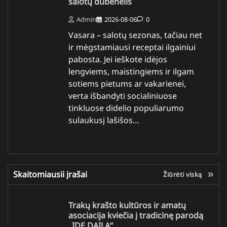
salotų dubenėlis
Admin
2026-08-06
0
Vasara – salotų sezonas, tačiau net
ir mėgstamiausi receptai ilgainiui
pabosta. Jei ieškote idėjos
lengviems, maistingiems ir ilgam
sotiems pietums ar vakarienei,
verta išbandyti socialiniuose
tinkluose didelio populiarumo
sulaukusį lašišos…
Skaitomiausii įrašai
Žiūrėti viską
Trakų krašto kultūros ir amatų
asociacija kviečia į tradicinę parodą
„IDE DAILA“