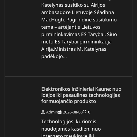
Katelynas susitiko su Airijos
ambasadore Lietuvoje Séadhna
MacHugh. Pagrindinė susitikimo
tema – artėjantis Lietuvos
pirmininkavimas ES Tarybai. Šiuo
metu ES Tarybai pirmininkauja
Airija.Ministras M. Katelynas
padėkojo…
Elektronikos inžinieriai Kaune: nuo
idėjos iki pasaulines technologijas
formuojančio produkto
Admin
2026-08-06
0
Technologijos, kuriomis
naudojamės kasdien, nuo
interneto traukinyje iki