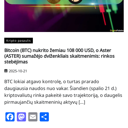
Kripto pasaulis
Bitcoin (BTC) nukrito žemiau 108 000 USD, o Aster
(ASTER) sumažėjo dviženkliais skaitmenimis: rinkos
stebėjimas
2025-10-21
BTC lokiai atgavo kontrolę, o turtas prarado
daugiausia naudos nuo vakar. Šiandien (spalio 21 d.)
kriptovaliutų rinka pakeitė savo trajektoriją, o daugelis
pirmaujančių skaitmeninių aktyvų […]
Facebook
Mastodon
Email
Share