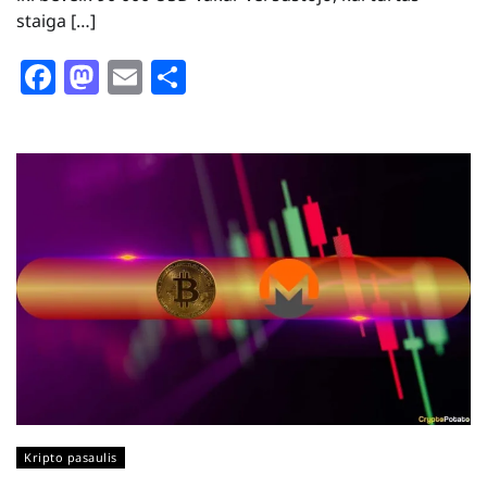
staiga […]
Facebook
Mastodon
Email
Share
Kripto pasaulis