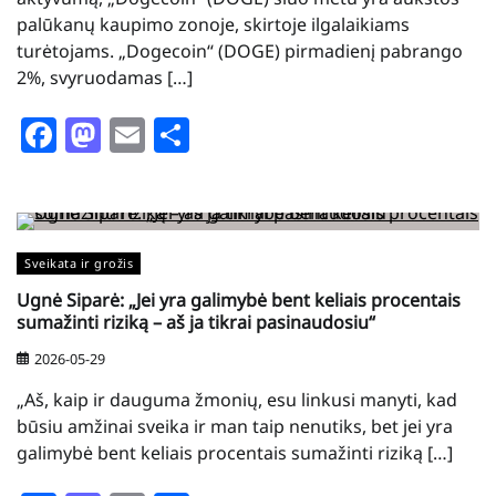
palūkanų kaupimo zonoje, skirtoje ilgalaikiams
turėtojams. „Dogecoin“ (DOGE) pirmadienį pabrango
2%, svyruodamas […]
Facebook
Mastodon
Email
Share
Sveikata ir grožis
Ugnė Siparė: „Jei yra galimybė bent keliais procentais
sumažinti riziką – aš ja tikrai pasinaudosiu“
2026-05-29
„Aš, kaip ir dauguma žmonių, esu linkusi manyti, kad
būsiu amžinai sveika ir man taip nenutiks, bet jei yra
galimybė bent keliais procentais sumažinti riziką […]