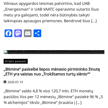
Vilniaus apygardos teismas patvirtino, kad UAB
„Energesman“ ir UAB VAATC operavimo sutartis šiuo
metu yra galiojanti, todėl nėra būtinybės taikyti
laikinąsias apsaugos priemones. Bendrovė šiuo […]
Facebook
Mastodon
Email
Share
Kripto pasaulis
„Bitmine“ paskelbė liepos mėnesio pirmininko žinutę
„ETH yra vaistas nuo „Trokštamos turtų slėnio““
2026-07-19
„Bitmine“ valdo 4,8 % viso 120,7 mln. ETH monetų
pasiūlos Vos per 12 mėnesių „Bitmine“ pasiekė 96 % „5
% alchemijos“ tikslo „Bitmine“ įtraukta į […]