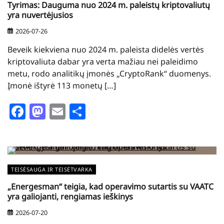
Tyrimas: Dauguma nuo 2024 m. paleistų kriptovaliutų
yra nuvertėjusios
2026-07-26
Beveik kiekviena nuo 2024 m. paleista didelės vertės
kriptovaliuta dabar yra verta mažiau nei paleidimo
metu, rodo analitikų įmonės „CryptoRank“ duomenys.
Įmonė ištyrė 113 monetų […]
Facebook
Mastodon
Email
Share
TEISĖSAUGA IR TEISĖTVARKA
„Energesman“ teigia, kad operavimo sutartis su VAATC
yra galiojanti, rengiamas ieškinys
2026-07-20