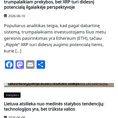
trumpalaikiam prekybos, bet XRP turi didesnį
potencialą ilgalaikėje perspektyvoje
2026-06-10
Populiarus analitikas teigia, kad pagal dabartinę
sistemą, trumpalaikiams investuotojams šiuo metu
geresnis pasirinkimas yra Ethereum (ETH), tačiau
„Ripple“ XRP turi didesnį augimo potencialą tiems,
kurie […]
Facebook
Mastodon
Email
Share
Statybos
Lietuva atsilieka nuo medinės statybos tendencijų:
technologijos yra, bet trūksta valios
2026-06-09