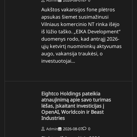
Aukštos vakansijos fone plėtros
apsukas šiemet susimažinusi
Vilniaus komercinio NT rinka išėjo
iš lūžio taško. „EIKA Development“
duomenys rodo, kad antrąjį 2026-
ųjų ketvirtį nuomininkų aktyvumas
augo, vakansija traukėsi, o
investuotojai…
Eightco Holdings pateikia
atnaujinimą apie savo turimas
lėšas, įskaitant investicijas į
OpenAI, Worldcoin ir Beast
Industries
Admin
2026-08-07
0