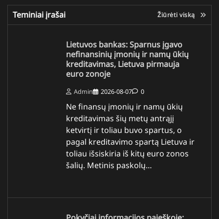
Teminiai įrašai
Žiūrėti viską
Lietuvos bankas: Sparnus įgavo
nefinansinių įmonių ir namų ūkių
kreditavimas, Lietuva pirmauja
euro zonoje
Admin
2026-08-07
0
Ne finansų įmonių ir namų ūkių
kreditavimas šių metų antrąjį
ketvirtį ir toliau buvo spartus, o
pagal kreditavimo spartą Lietuva ir
toliau išsiskiria iš kitų euro zonos
šalių. Metinis paskolų…
Pokyčiai informacijos paieškoje: