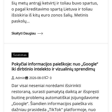
šių metų antrąjį ketvirtį ir toliau buvo spartus,
o pagal kreditavimo spartą Lietuva ir toliau
išsiskiria iš kitų euro zonos šalių. Metinis
paskolų…
Skaityti Daugiau
Švietimas
Pokyčiai informacijos paieškoje: nuo „Google“
iki dirbtinio intelekto ir vizualinių sprendimų
Admin
2026-08-07
0
Dar visai neseniai norėdami išsirinkti
restoraną, surasti pamatytą daiktą ar išspręsti
buitinę problemą automatiškai įsijungdavome
„Google“. Šiandien informacijos paieška vis
dažniau prasideda „TikTok“ platformoje, nuo