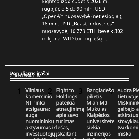
Eightco iždo sudėtis 2026 m.
rugpjūčio 5 d.: 90 mln. USD
„OpenAI“ nuosavybė (netiesiogiai),
18 mln. USD „Beast Industries“
nuosavybė, 16 278 ETH, beveik 302
milijonai WLD turimų lėšų ir…
Populiarūs įrašai
Žiūrėti viską
Vilniaus
Eightco
Bangladešo
Audra Pi
komercinio
Holdings
pilietis
Lietuvoje
NT rinka
pateikia
Miah Md
Miškinink
atsigauna:
atnaujinimą
Mukulas
gelbėjo 
auga
apie savo
Klaipėdos
atkirstus
nuomininkų
turimas
universitete
stovyklau
aktyvumas ir
lėšas,
siekia
tvarkomi
investuotojų
įskaitant
inžinerijos
miškai