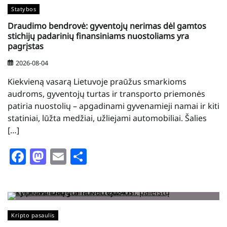
Statybos
Draudimo bendrovė: gyventojų nerimas dėl gamtos
stichijų padarinių finansiniams nuostoliams yra
pagrįstas
2026-08-04
Kiekvieną vasarą Lietuvoje praūžus smarkioms
audroms, gyventojų turtas ir transporto priemonės
patiria nuostolių – apgadinami gyvenamieji namai ir kiti
statiniai, lūžta medžiai, užliejami automobiliai. Šalies
[…]
Facebook
Mastodon
Email
Share
Kripto pasaulis