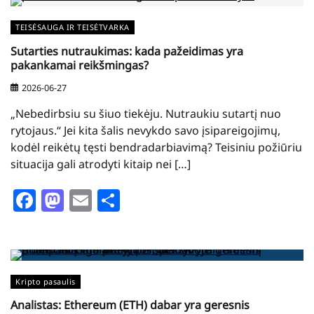
TEISĖSAUGA IR TEISĖTVARKA
Sutarties nutraukimas: kada pažeidimas yra
pakankamai reikšmingas?
2026-06-27
„Nebedirbsiu su šiuo tiekėju. Nutraukiu sutartį nuo
rytojaus.“ Jei kita šalis nevykdo savo įsipareigojimų,
kodėl reikėtų tęsti bendradarbiavimą? Teisiniu požiūriu
situacija gali atrodyti kitaip nei […]
Facebook
Mastodon
Email
Share
Kripto pasaulis
Analistas: Ethereum (ETH) dabar yra geresnis