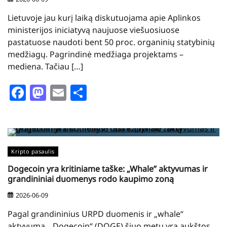
Lietuvoje jau kurį laiką diskutuojama apie Aplinkos
ministerijos iniciatyvą naujuose viešuosiuose
pastatuose naudoti bent 50 proc. organinių statybinių
medžiagų. Pagrindinė medžiaga projektams –
mediena. Tačiau […]
Facebook
Mastodon
Email
Share
Kripto pasaulis
Dogecoin yra kritiniame taške: „Whale” aktyvumas ir
grandininiai duomenys rodo kaupimo zoną
2026-06-09
Pagal grandininius URPD duomenis ir „whale“
aktyvumą, „Dogecoin“ (DOGE) šiuo metu yra aukštos