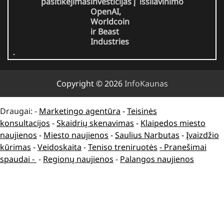
pasitikėjimas
investicijas į
išsilavinimo
OpenAI,
Worldcoin
ir Beast
Industries
Copyright © 2026
InfoKaunas
Draugai: -
Marketingo agentūra
-
Teisinės
konsultacijos
-
Skaidrių skenavimas
-
Klaipedos miesto
naujienos
-
Miesto naujienos
-
Saulius Narbutas
-
Įvaizdžio
kūrimas
-
Veidoskaita
-
Teniso treniruotės
- Pranešimai
spaudai -
-
Regionų naujienos
-
Palangos naujienos