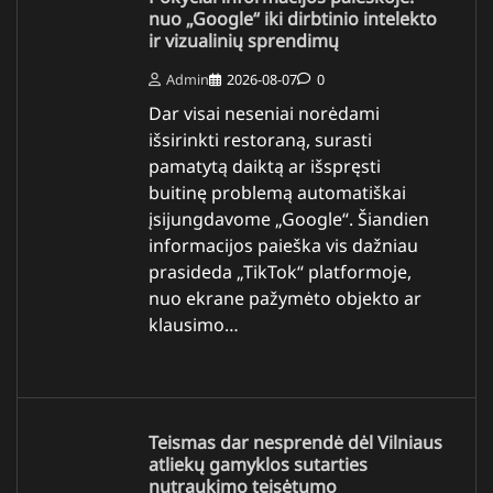
nuo „Google“ iki dirbtinio intelekto
ir vizualinių sprendimų
Admin
2026-08-07
0
Dar visai neseniai norėdami
išsirinkti restoraną, surasti
pamatytą daiktą ar išspręsti
buitinę problemą automatiškai
įsijungdavome „Google“. Šiandien
informacijos paieška vis dažniau
prasideda „TikTok“ platformoje,
nuo ekrane pažymėto objekto ar
klausimo…
Teismas dar nesprendė dėl Vilniaus
atliekų gamyklos sutarties
nutraukimo teisėtumo