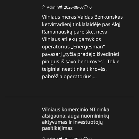
Admin
2026-08-07
0
Vilniaus meras Valdas Benkunskas
ketvirtadienį tinklalaidėje pas Algį
Ramanauską pareiškė, neva
Vilniaus atliekų gamyklos
operatorius „Energesman“
pavasarį „tyčia pradėjo išvedinėti
pinigus iš savo bendrovės“. Tokie
teiginiai neatitinka tikrovės,
pabrėžia operatorius,…
Vilniaus komercinio NT rinka
atsigauna: auga nuomininkų
aktyvumas ir investuotojų
pasitikėjimas
Admin
2026-08-07
0