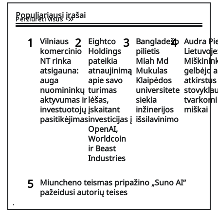
Populiariausi įrašai
Peržiūrėti visus
Vilniaus
Eightco
Bangladešo
Audra Pi
komercinio
Holdings
pilietis
Lietuvoje
NT rinka
pateikia
Miah Md
Miškinink
atsigauna:
atnaujinimą
Mukulas
gelbėjo 
auga
apie savo
Klaipėdos
atkirstus
nuomininkų
turimas
universitete
stovyklau
aktyvumas ir
lėšas,
siekia
tvarkomi
investuotojų
įskaitant
inžinerijos
miškai
pasitikėjimas
investicijas į
išsilavinimo
OpenAI,
Worldcoin
ir Beast
Industries
Miuncheno teismas pripažino „Suno AI“
pažeidusi autorių teises