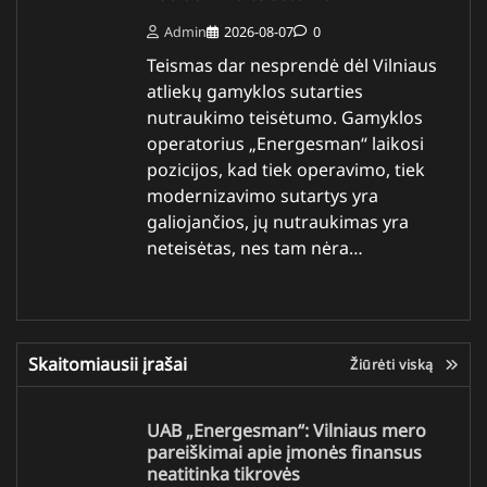
Admin
2026-08-07
0
Teismas dar nesprendė dėl Vilniaus
atliekų gamyklos sutarties
nutraukimo teisėtumo. Gamyklos
operatorius „Energesman“ laikosi
pozicijos, kad tiek operavimo, tiek
modernizavimo sutartys yra
galiojančios, jų nutraukimas yra
neteisėtas, nes tam nėra…
Skaitomiausii įrašai
Žiūrėti viską
UAB „Energesman“: Vilniaus mero
pareiškimai apie įmonės finansus
neatitinka tikrovės