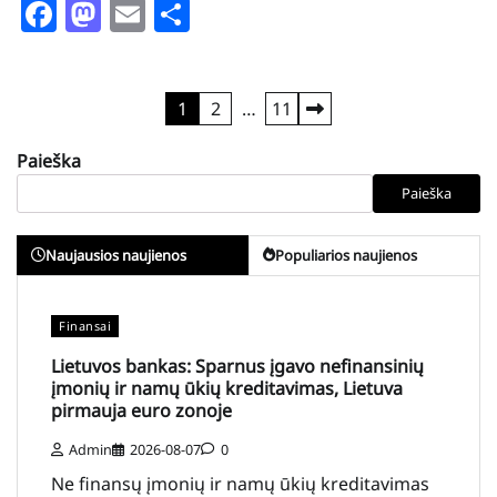
Facebook
Mastodon
Email
Share
Įrašų
1
2
…
11
puslapiavimas
Paieška
Paieška
Naujausios naujienos
Populiarios naujienos
Finansai
Lietuvos bankas: Sparnus įgavo nefinansinių
įmonių ir namų ūkių kreditavimas, Lietuva
pirmauja euro zonoje
Admin
2026-08-07
0
Ne finansų įmonių ir namų ūkių kreditavimas