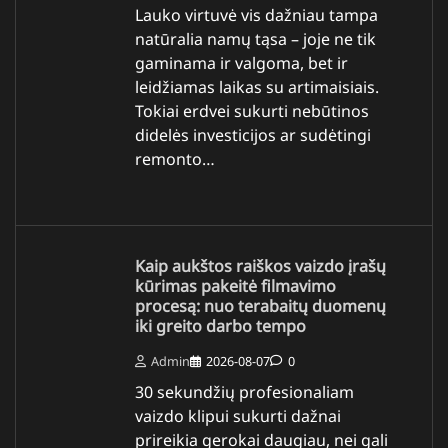
Lauko virtuvė vis dažniau tampa
natūralia namų tąsa – joje ne tik
gaminama ir valgoma, bet ir
leidžiamas laikas su artimaisiais.
Tokiai erdvei sukurti nebūtinos
didelės investicijos ar sudėtingi
remonto…
Kaip aukštos raiškos vaizdo įrašų
kūrimas pakeitė filmavimo
procesą: nuo terabaitų duomenų
iki greito darbo tempo
Admin
2026-08-07
0
30 sekundžių profesionaliam
vaizdo klipui sukurti dažnai
prireikia gerokai daugiau, nei gali