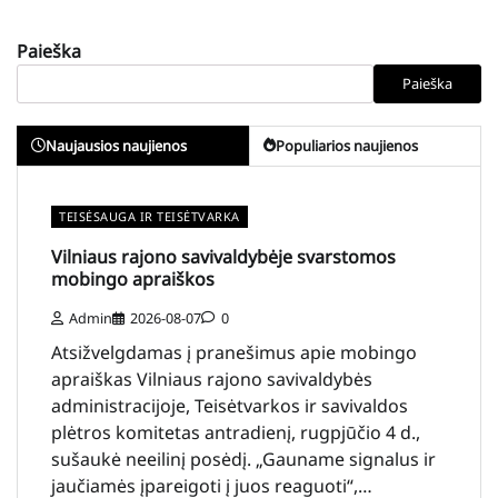
Paieška
Paieška
Naujausios naujienos
Populiarios naujienos
TEISĖSAUGA IR TEISĖTVARKA
Vilniaus rajono savivaldybėje svarstomos
mobingo apraiškos
Admin
2026-08-07
0
Atsižvelgdamas į pranešimus apie mobingo
apraiškas Vilniaus rajono savivaldybės
administracijoje, Teisėtvarkos ir savivaldos
plėtros komitetas antradienį, rugpjūčio 4 d.,
sušaukė neeilinį posėdį. „Gauname signalus ir
jaučiamės įpareigoti į juos reaguoti“,…