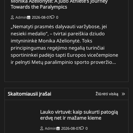
Monika Aželionytė: A Judo Athlete’s Journey
Towards the Paralympics
Admin
2026-08-07
0
„Nematyti prasmės dalyvauti varžybose, jei
nesieki medalio“, – tvirtai pareiškia dziudo
imtynininkė Monika Aželionytė. Toks
principingumas regėjimo negalią turinčiai
sportininkei padėjo tapti Europos vicečempione
ir pelnyti Metų paralimpinio sporto proveržio…
Skaitomiausii įrašai
Žiūrėti viską
Lauko virtuvė: kaip sukurti patogią
erdvę net ir mažame kieme
Admin
2026-08-07
0