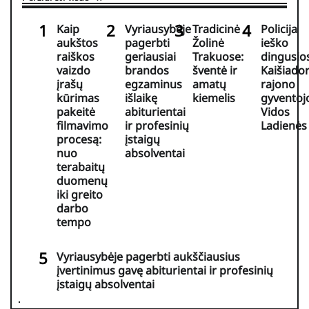
Kaip
Vyriausybėje
Tradicinė
Policija
aukštos
pagerbti
Žolinė
ieško
raiškos
geriausiai
Trakuose:
dingusio
vaizdo
brandos
šventė ir
Kaišiador
įrašų
egzaminus
amatų
rajono
kūrimas
išlaikę
kiemelis
gyventoj
pakeitė
abiturientai
Vidos
filmavimo
ir profesinių
Ladienės
procesą:
įstaigų
nuo
absolventai
terabaitų
duomenų
iki greito
darbo
tempo
Vyriausybėje pagerbti aukščiausius
įvertinimus gavę abiturientai ir profesinių
įstaigų absolventai