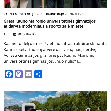
KAUNO MIESTO NAUJIENOS
KAUNO RAJONO NAUJIENOS
Greta Kauno Maironio universitetinės gimnazijos
atidaryta moderniausia sporto salė mieste
Admin
2025-10-23
0
Kasmet didelį dėmesį švietimo infrastruktūrai skiriantis
Kaunas ketvirtadienį atvėrė dar vieną naują erdvę.
Adresu Gimnazijos g. 3, prie pat Kauno Maironio
universitetinės gimnazijos, „nuo nulio“ […]
Facebook
Mastodon
Email
Share