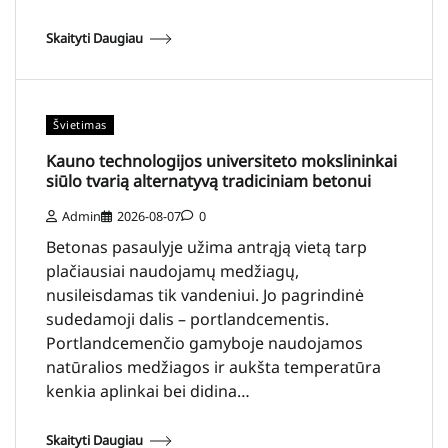
Skaityti Daugiau
Švietimas
Kauno technologijos universiteto mokslininkai
siūlo tvarią alternatyvą tradiciniam betonui
Admin
2026-08-07
0
Betonas pasaulyje užima antrąją vietą tarp
plačiausiai naudojamų medžiagų,
nusileisdamas tik vandeniui. Jo pagrindinė
sudedamoji dalis – portlandcementis.
Portlandcemenčio gamyboje naudojamos
natūralios medžiagos ir aukšta temperatūra
kenkia aplinkai bei didina…
Skaityti Daugiau