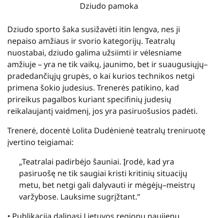
Dziudo pamoka
Dziudo sporto šaka susižavėti itin lengva, nes ji
nepaiso amžiaus ir svorio kategorijų. Teatralų
nuostabai, dziudo galima užsiimti ir vėlesniame
amžiuje – yra ne tik vaikų, jaunimo, bet ir suaugusiųjų–
pradedančiųjų grupės, o kai kurios technikos netgi
primena šokio judesius. Trenerės patikino, kad
prireikus pagalbos kuriant specifinių judesių
reikalaujantį vaidmenį, jos yra pasiruošusios padėti.
Trenerė, docentė Lolita Dudėnienė teatralų treniruotę
įvertino teigiamai:
„Teatralai padirbėjo šauniai. Įrodė, kad yra
pasiruošę ne tik saugiai kristi kritinių situacijų
metu, bet netgi gali dalyvauti ir mėgėjų–meistrų
varžybose. Lauksime sugrįžtant.“
• Publikacija dalinasi Lietuvos regionų naujienų