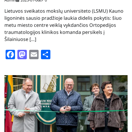
Lietuvos sveikatos mokslų universiteto (LSMU) Kauno
ligoninės sausio pradžioje laukia didelis pokytis: šiuo
metu miesto centre veiklą vykdančios Ortopedijos
traumatologijos klinikos komanda persikels į
Šilainiuose […]
Facebook
Mastodon
Email
Share