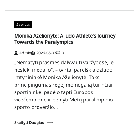
Sportas
Monika Aželionytė: A Judo Athlete’s Journey
Towards the Paralympics
Admin
2026-08-07
0
„Nematyti prasmės dalyvauti varžybose, jei
nesieki medalio“, – tvirtai pareiškia dziudo
imtynininkė Monika Aželionytė. Toks
principingumas regėjimo negalią turinčiai
sportininkei padėjo tapti Europos
vicečempione ir pelnyti Metų paralimpinio
sporto proveržio…
Skaityti Daugiau