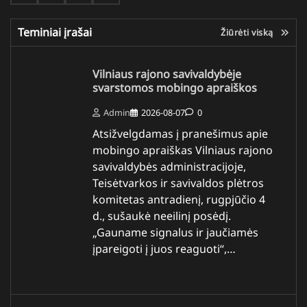
Teminiai įrašai
Žiūrėti viską
Vilniaus rajono savivaldybėje
svarstomos mobingo apraiškos
Admin
2026-08-07
0
Atsižvelgdamas į pranešimus apie
mobingo apraiškas Vilniaus rajono
savivaldybės administracijoje,
Teisėtvarkos ir savivaldos plėtros
komitetas antradienį, rugpjūčio 4
d., sušaukė neeilinį posėdį.
„Gauname signalus ir jaučiamės
įpareigoti į juos reaguoti“,…