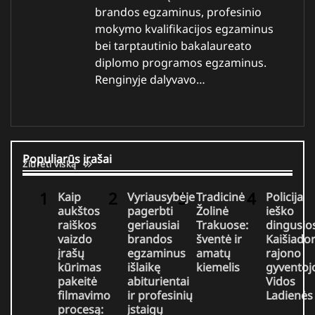
brandos egzaminus, profesinio
mokymo kvalifikacijos egzaminus
bei tarptautinio bakalaureato
diplomo programos egzaminus.
Renginyje dalyvavo…
Populiarūs įrašai
Žiūrėti viską
Kaip
Vyriausybėje
Tradicinė
Policija
aukštos
pagerbti
Žolinė
ieško
raiškos
geriausiai
Trakuose:
dingusio
vaizdo
brandos
šventė ir
Kaišiador
įrašų
egzaminus
amatų
rajono
kūrimas
išlaikę
kiemelis
gyventoj
pakeitė
abiturientai
Vidos
filmavimo
ir profesinių
Ladienės
procesą:
įstaigų