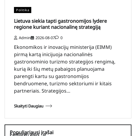
Politika
Lietuva siekia tapti gastronomijos lydere
regione kuriant nacionalinę strategiją
Admin
2026-08-07
0
Ekonomikos ir inovacijų ministerija (EIMM)
pirmą kartą inicijuoja nacionalinės
gastronominio turizmo strategijos rengimą,
kurią iki šių metų pabaigos planuojama
parengti kartu su gastronomijos
bendruomene, turizmo sektoriumi ir kitais
partneriais. Strategijos…
Skaityti Daugiau
Populiariausi įrašai
Peržiūrėti visus