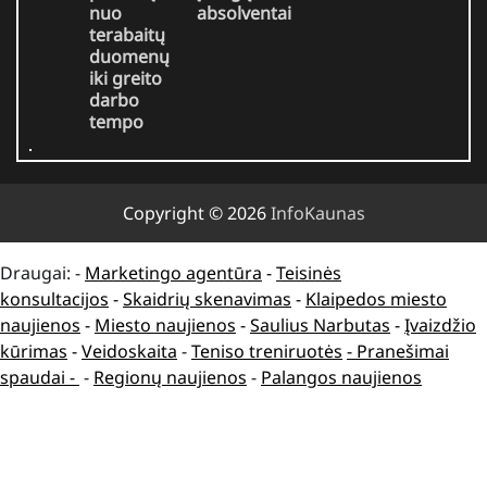
nuo
absolventai
terabaitų
duomenų
iki greito
darbo
tempo
Copyright © 2026
InfoKaunas
Draugai: -
Marketingo agentūra
-
Teisinės
konsultacijos
-
Skaidrių skenavimas
-
Klaipedos miesto
naujienos
-
Miesto naujienos
-
Saulius Narbutas
-
Įvaizdžio
kūrimas
-
Veidoskaita
-
Teniso treniruotės
- Pranešimai
spaudai -
-
Regionų naujienos
-
Palangos naujienos