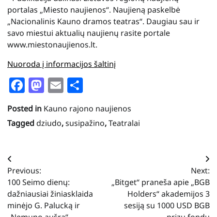
portalas „Miesto naujienos“. Naujieną paskelbė
„Nacionalinis Kauno dramos teatras“. Daugiau sau ir
savo miestui aktualių naujienų rasite portale
www.miestonaujienos.lt.
Nuoroda į informacijos šaltinį
Facebook
Mastodon
Email
Share
Posted in
Kauno rajono naujienos
Tagged
dziudo
,
susipažino
,
Teatralai
Navigacija
Previous:
Next:
tarp
100 Seimo dienų:
„Bitget“ praneša apie „BGB
įrašų
dažniausiai žiniasklaida
Holders“ akademijos 3
minėjo G. Palucką ir
sesiją su 1000 USD BGB
„Nemuno aušrą“
prizų fondu