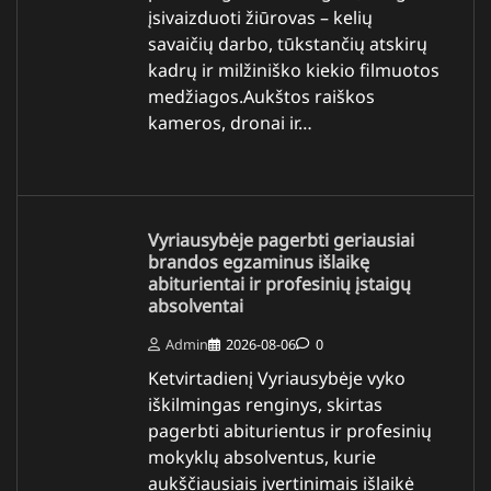
įsivaizduoti žiūrovas – kelių
savaičių darbo, tūkstančių atskirų
kadrų ir milžiniško kiekio filmuotos
medžiagos.Aukštos raiškos
kameros, dronai ir…
Vyriausybėje pagerbti geriausiai
brandos egzaminus išlaikę
abiturientai ir profesinių įstaigų
absolventai
Admin
2026-08-06
0
Ketvirtadienį Vyriausybėje vyko
iškilmingas renginys, skirtas
pagerbti abiturientus ir profesinių
mokyklų absolventus, kurie
aukščiausiais įvertinimais išlaikė