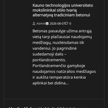
Kauno technologijos universiteto
mokslininkai siūlo tvarią
alternatyvą tradiciniam betonui
Admin
2026-08-07
0
Betonas pasaulyje užima antrąją
vietą tarp plačiausiai naudojamų
medžiagų, nusileisdamas tik
vandeniui. Jo pagrindinė
sudedamoji dalis –
portlandcementis.
Portlandcemenčio gamyboje
naudojamos natūralios medžiagos
ir aukšta temperatūra kenkia
aplinkai bei didina…