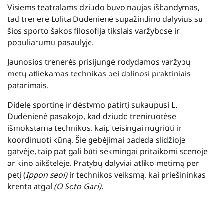
Visiems teatralams dziudo buvo naujas išbandymas,
tad trenerė Lolita Dudėnienė supažindino dalyvius su
šios sporto šakos filosofija tikslais varžybose ir
populiarumu pasaulyje.
Jaunosios trenerės prisijungė rodydamos varžybų
metų atliekamas technikas bei dalinosi praktiniais
patarimais.
Didelę sportinę ir dėstymo patirtį sukaupusi L.
Dudėnienė pasakojo, kad dziudo treniruotėse
išmokstama technikos, kaip teisingai nugriūti ir
koordinuoti kūną. Šie gebėjimai padeda slidžioje
gatvėje, taip pat gali būti sėkmingai pritaikomi scenoje
ar kino aikštelėje. Pratybų dalyviai atliko metimą per
petį (
Ippon seoi)
ir technikos veiksmą, kai priešininkas
krenta atgal
(O Soto Gari).