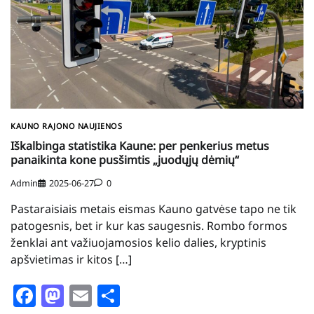
KAUNO RAJONO NAUJIENOS
Iškalbinga statistika Kaune: per penkerius metus
panaikinta kone pusšimtis „juodųjų dėmių“
Admin
2025-06-27
0
Pastaraisiais metais eismas Kauno gatvėse tapo ne tik
patogesnis, bet ir kur kas saugesnis. Rombo formos
ženklai ant važiuojamosios kelio dalies, kryptinis
apšvietimas ir kitos […]
Facebook
Mastodon
Email
Share