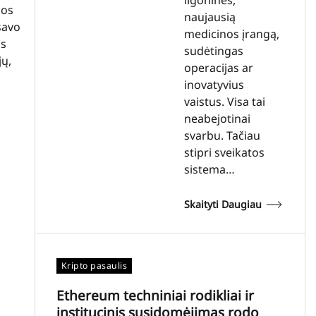
kos
naujausią
savo
medicinos įrangą,
os
sudėtingas
ų,
operacijas ar
inovatyvius
vaistus. Visa tai
neabejotinai
svarbu. Tačiau
stipri sveikatos
sistema…
Skaityti Daugiau
Kripto pasaulis
Ethereum techniniai rodikliai ir
institucinis susidomėjimas rodo