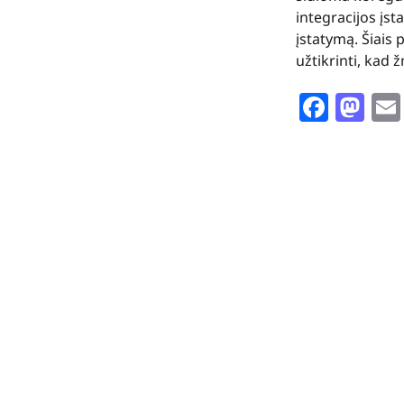
integracijos įst
įstatymą. Šiais 
užtikrinti, kad
Face
Ma