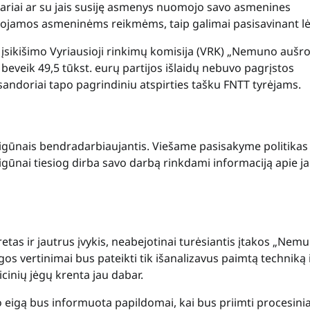
nariai ar su jais susiję asmenys nuomojo savo asmenines
udojamos asmeninėms reikmėms, taip galimai pasisavinant lė
os įsikišimo Vyriausioji rinkimų komisija (VRK) „Nemuno aušr
eveik 49,5 tūkst. eurų partijos išlaidų nebuvo pagrįstos
ndoriai tapo pagrindiniu atspirties tašku FNTT tyrėjams.
reigūnais bendradarbiaujantis. Viešame pasisakyme politikas
gūnai tiesiog dirba savo darbą rinkdami informaciją apie j
retas ir jautrus įvykis, neabejotinai turėsiantis įtakos „Nem
gos vertinimai bus pateikti tik išanalizavus paimtą techniką 
cinių jėgų krenta jau dabar.
 eigą bus informuota papildomai, kai bus priimti procesinia