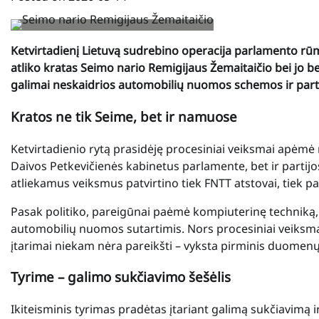
Ketvirtadienį Lietuvą sudrebino operacija parlamento rū
atliko kratas Seimo nario Remigijaus Žemaitaičio bei jo
galimai neskaidrios automobilių nuomos schemos ir part
Kratos ne tik Seime, bet ir namuose
Ketvirtadienio rytą prasidėję procesiniai veiksmai apėmė 
Daivos Petkevičienės kabinetus parlamente, bet ir partijo
atliekamus veiksmus patvirtino tiek FNTT atstovai, tiek pat
Pasak politiko, pareigūnai paėmė kompiuterinę techniką,
automobilių nuomos sutartimis. Nors procesiniai veiksmai
įtarimai niekam nėra pareikšti – vyksta pirminis duomen
Tyrime – galimo sukčiavimo šešėlis
Ikiteisminis tyrimas pradėtas įtariant galimą sukčiavimą 