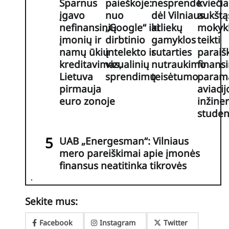
Sparnus
paieškoje:
nesprendė
kviečia
įgavo
nuo
dėl Vilniaus
aukštą
nefinansinių
„Google“ iki
atliekų
mokyk
įmonių ir
dirbtinio
gamyklos
teikti
namų ūkių
intelekto ir
sutarties
paraiš
kreditavimas,
vizualinių
nutraukimo
finansi
Lietuva
sprendimų
teisėtumo
param
pirmauja
aviacij
euro zonoje
inžiner
stude
UAB „Energesman“: Vilniaus
mero pareiškimai apie įmonės
finansus neatitinka tikrovės
Sekite mus:
Facebook
Instagram
Twitter