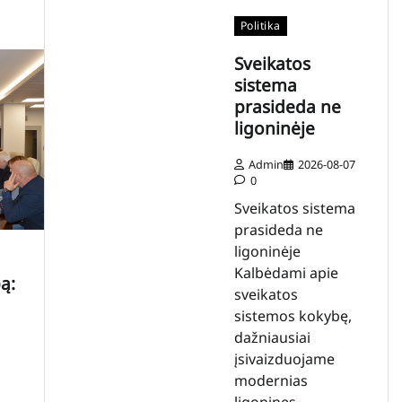
Politika
Sveikatos
sistema
prasideda ne
ligoninėje
Admin
2026-08-07
0
Sveikatos sistema
prasideda ne
ligoninėje
Kalbėdami apie
ą:
sveikatos
sistemos kokybę,
dažniausiai
įsivaizduojame
modernias
ligonines,