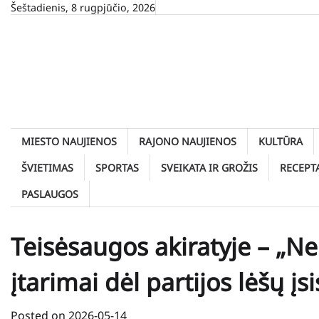
Skip
Šeštadienis, 8 rugpjūčio, 2026
to
content
MIESTO NAUJIENOS
RAJONO NAUJIENOS
KULTŪRA
ŠVIETIMAS
SPORTAS
SVEIKATA IR GROŽIS
RECEPT
PASLAUGOS
Teisėsaugos akiratyje – „N
įtarimai dėl partijos lėšų į
Posted on
2026-05-14