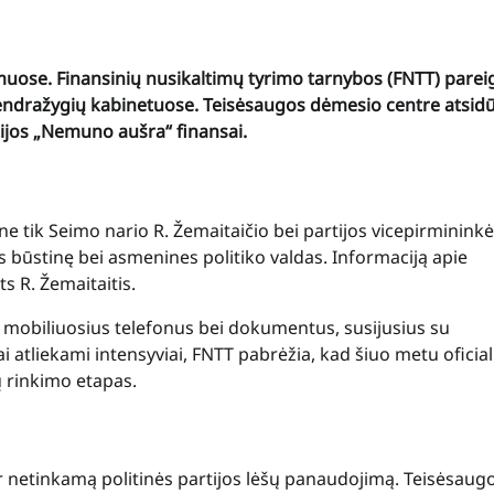
muose. Finansinių nusikaltimų tyrimo tarnybos (FNTT) parei
 bendražygių kabinetuose. Teisėsaugos dėmesio centre atsid
ijos „Nemuno aušra“ finansai.
ne tik Seimo nario R. Žemaitaičio bei partijos vicepirminink
s būstinę bei asmenines politiko valdas. Informaciją apie
s R. Žemaitaitis.
 mobiliuosius telefonus bei dokumentus, susijusius su
 atliekami intensyviai, FNTT pabrėžia, kad šiuo metu oficia
ų rinkimo etapas.
ir netinkamą politinės partijos lėšų panaudojimą. Teisėsaug