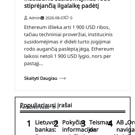
stiprėjančią ilgalaikę padėtį
Admin
2026-08-07
0
Ethereum išlieka arti 1 900 USD ribos,
tačiau techniniai proveržiai, institucinis
susidomėjimas ir dideli turto įsigijimai
rodo augančią paslėptą jėgą. Ethereum
laikosi netoli 1 900 USD lygio, nors per
pastąjį…
Skaityti Daugiau
Populiariausi įrašai
Peržiūrėti visus
Lietuvos
Pokyčiai
Teismas
AB „Or
bankas:
informacijos
dar
naviga