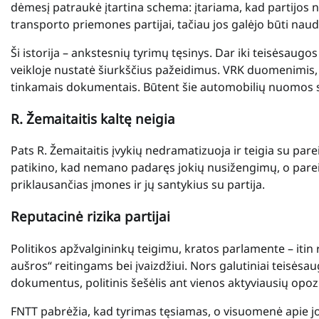
dėmesį patraukė įtartina schema: įtariama, kad partijos 
transporto priemones partijai, tačiau jos galėjo būti na
Ši istorija – ankstesnių tyrimų tęsinys. Dar iki teisėsaug
veikloje nustatė šiurkščius pažeidimus. VRK duomenimis, b
tinkamais dokumentais. Būtent šie automobilių nuomos sa
R. Žemaitaitis kaltę neigia
Pats R. Žemaitaitis įvykių nedramatizuoja ir teigia su pa
patikino, kad nemano padaręs jokių nusižengimų, o parei
priklausančias įmones ir jų santykius su partija.
Reputacinė rizika partijai
Politikos apžvalgininkų teigimu, kratos parlamente – itin 
aušros“ reitingams bei įvaizdžiui. Nors galutiniai teisėsau
dokumentus, politinis šešėlis ant vienos aktyviausių opozi
FNTT pabrėžia, kad tyrimas tęsiamas, o visuomenė apie jo