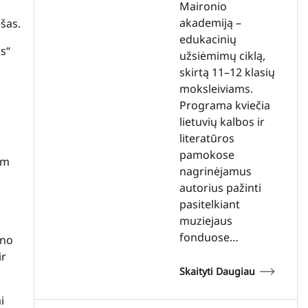
Maironio
akademiją –
šas.
edukacinių
os“
užsiėmimų ciklą,
skirtą 11–12 klasių
moksleiviams.
Programa kviečia
lietuvių kalbos ir
literatūros
pamokose
am
nagrinėjamus
autorius pažinti
pasitelkiant
muziejaus
fonduose…
uno
ir
Skaityti Daugiau
i