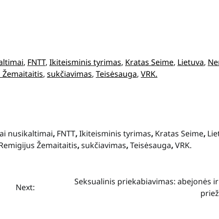
altimai
, 
FNTT
, 
Ikiteisminis tyrimas
, 
Kratas Seime
, 
Lietuva
, 
Ne
 Žemaitaitis
, 
sukčiavimas
, 
Teisėsauga
, 
VRK.
ai nusikaltimai
,
FNTT
,
Ikiteisminis tyrimas
,
Kratas Seime
,
Lie
Remigijus Žemaitaitis
,
sukčiavimas
,
Teisėsauga
,
VRK.
Seksualinis priekabiavimas: abejonės ir
Next:
prie