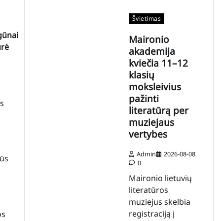
Švietimas
gūnai
Maironio
ūrė
akademija
kviečia 11–12
klasių
moksleivius
pažinti
ės
literatūrą per
muziejaus
vertybes
Admin
2026-08-08
lūs
0
Maironio lietuvių
literatūros
muziejus skelbia
registraciją į
os