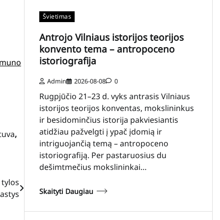
Švietimas
Antrojo Vilniaus istorijos teorijos
konvento tema – antropoceno
istoriografija
muno
Admin
2026-08-08
0
Rugpjūčio 21–23 d. vyks antrasis Vilniaus
istorijos teorijos konventas, mokslininkus
ir besidominčius istorija pakviesiantis
atidžiau pažvelgti į ypač įdomią ir
tuva
,
intriguojančią temą – antropoceno
istoriografiją. Per pastaruosius du
dešimtmečius mokslininkai…
 tylos
Skaityti Daugiau
žastys