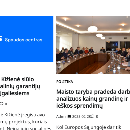
 Kižienė siūlo
POLITIKA
ialinių garantijų
Maisto taryba pradeda darb
įgaliesiems
analizuos kainų grandinę ir
0
ieškos sprendimų
ė Kižienė įregistravo
Admin
2025-02-28
0
imų projektus, kuriais
Kol Europos Sąjungoje dar tik
ti Neįgaliųjų socialinės