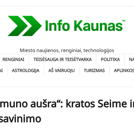
Miesto naujienos, renginiai, technologijos
RENGINIAI
TEISĖSAUGA IR TEISĖTVARKA
POLITIKA
N
AI
ASTROLOGIJA
AŠ VAIRUOJU
TURIZMAS
APLINKO
emuno aušra“: kratos Seime i
sisavinimo