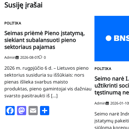
Susiję įrašai
POLITIKA
Seimas priėmė Pieno įstatymą,
siekiant subalansuoti pieno
sektoriaus pajamas
Admin
2026-08-07
0
2026 m. rugpjūčio 6 d. – Lietuvos pieno
POLITIKA
sektorius susiduria su iššūkiais: nors
Seimo narė I.
pienas išlieka svarbus maisto
užtikrinti soc
produktas, pieno gamintojai vis dažniau
tęstinumą ne
svarsto pasitraukti iš […]
Admin
2026-01-10
Facebook
Mastodon
Email
Share
Seimo narė Indr
įstatymų pakeit
siūloma koreguo