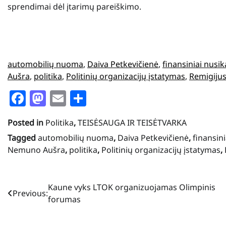
sprendimai dėl įtarimų pareiškimo.
automobilių nuoma
, 
Daiva Petkevičienė
, 
finansiniai nusik
Aušra
, 
politika
, 
Politinių organizacijų įstatymas
, 
Remigijus
Facebook
Mastodon
Email
Share
Posted in
Politika
,
TEISĖSAUGA IR TEISĖTVARKA
Tagged
automobilių nuoma
,
Daiva Petkevičienė
,
finansini
Nemuno Aušra
,
politika
,
Politinių organizacijų įstatymas
,
Navigacija
Kaune vyks LTOK organizuojamas Olimpinis
Previous:
forumas
tarp
įrašų