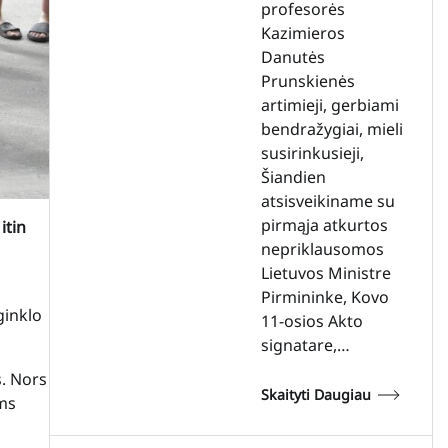
profesorės
Kazimieros
Danutės
Prunskienės
artimieji, gerbiami
bendražygiai, mieli
susirinkusieji,
Šiandien
atsisveikiname su
pirmąja atkurtos
itin
nepriklausomos
Lietuvos Ministre
Pirmininke, Kovo
ginklo
11-osios Akto
signatare,…
s. Nors
Skaityti Daugiau
oms