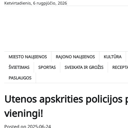
Skip
Ketvirtadienis, 6 rugpjūčio, 2026
to
content
MIESTO NAUJIENOS
RAJONO NAUJIENOS
KULTŪRA
ŠVIETIMAS
SPORTAS
SVEIKATA IR GROŽIS
RECEPT
PASLAUGOS
Utenos apskrities policijos p
vieningi!
Posted on
2025-06-24