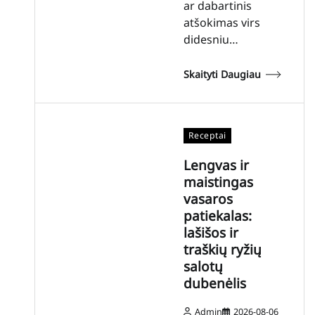
ar dabartinis
atšokimas virs
didesniu…
Skaityti Daugiau
Receptai
Lengvas ir
maistingas
vasaros
patiekalas:
lašišos ir
traškių ryžių
salotų
dubenėlis
Admin
2026-08-06