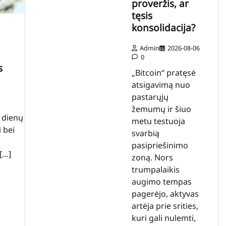
proveržis, ar
tęsis
konsolidacija?
Admin
2026-08-06
0
s
„Bitcoin“ pratęsė
atsigavimą nuo
pastarųjų
žemumų ir šiuo
 dienų
metu testuoja
 bei
svarbią
a
pasipriešinimo
[…]
zoną. Nors
trumpalaikis
augimo tempas
pagerėjo, aktyvas
artėja prie srities,
kuri gali nulemti,