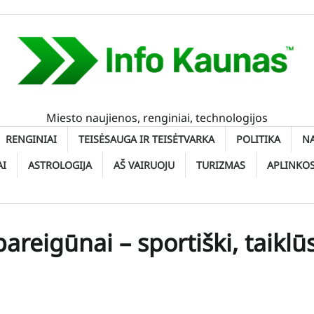
Miesto naujienos, renginiai, technologijos
RENGINIAI
TEISĖSAUGA IR TEISĖTVARKA
POLITIKA
N
AI
ASTROLOGIJA
AŠ VAIRUOJU
TURIZMAS
APLINKO
areigūnai – sportiški, taiklūs