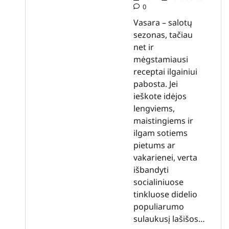
0
Vasara – salotų
sezonas, tačiau
net ir
mėgstamiausi
receptai ilgainiui
pabosta. Jei
ieškote idėjos
lengviems,
maistingiems ir
ilgam sotiems
pietums ar
vakarienei, verta
išbandyti
socialiniuose
tinkluose didelio
populiarumo
sulaukusį lašišos…