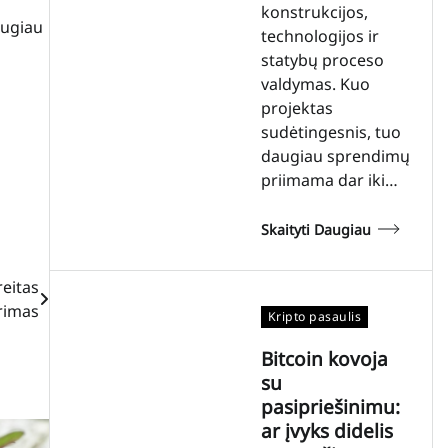
konstrukcijos,
augiau
technologijos ir
statybų proceso
valdymas. Kuo
projektas
sudėtingesnis, tuo
daugiau sprendimų
priimama dar iki…
Skaityti Daugiau
reitas
ūrimas
Kripto pasaulis
Bitcoin kovoja
su
pasipriešinimu:
ar įvyks didelis