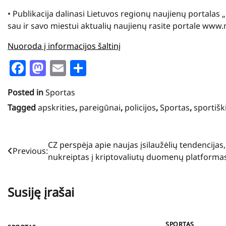
• Publikacija dalinasi Lietuvos regionų naujienų portalas 
sau ir savo miestui aktualių naujienų rasite portale www.
Nuoroda į informacijos šaltinį
Facebook
Mastodon
Email
Share
Posted in
Sportas
Tagged
apskrities
,
pareigūnai
,
policijos
,
Sportas
,
sportišk
Navigacija
CZ perspėja apie naujas įsilaužėlių tendencijas,
Previous:
nukreiptas į kriptovaliutų duomenų platforma
tarp
įrašų
Susiję įrašai
SPORTAS