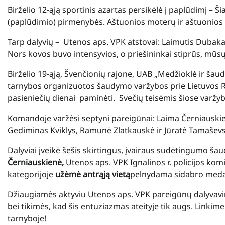
Birželio 12-ąją sportinis azartas persikėlė į paplūdimį – Š
(paplūdimio) pirmenybės. Aštuonios moterų ir aštuonios
Tarp dalyvių – Utenos aps. VPK atstovai: Laimutis Dubaka
Nors kovos buvo intensyvios, o priešininkai stiprūs, mūsų 
Birželio 19-ąją, Švenčionių rajone, UAB „Medžioklė ir šau
tarnybos organizuotos šaudymo varžybos prie Lietuvos Res
pasieniečių dienai paminėti. Svečių teisėmis šiose varž
Komandoje varžėsi septyni pareigūnai: Laima Černiauskien
Gediminas Kviklys, Ramunė Zlatkauskė ir Jūratė Tamaševs
Dalyviai įveikė šešis skirtingus, įvairaus sudėtingumo š
Černiauskienė,
Utenos aps. VPK Ignalinos r. policijos kom
kategorijoje
užėmė antrąją vietą
pelnydama sidabro medal
Džiaugiamės aktyviu Utenos aps. VPK pareigūnų dalyvavim
bei tikimės, kad šis entuziazmas ateityje tik augs. Linkime
tarnyboje!