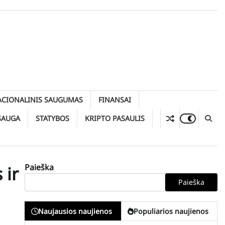
ACIONALINIS SAUGUMAS
FINANSAI
SAUGA
STATYBOS
KRIPTO PASAULIS
Paieška
 ir
Paieška
Naujausios naujienos
Populiarios naujienos