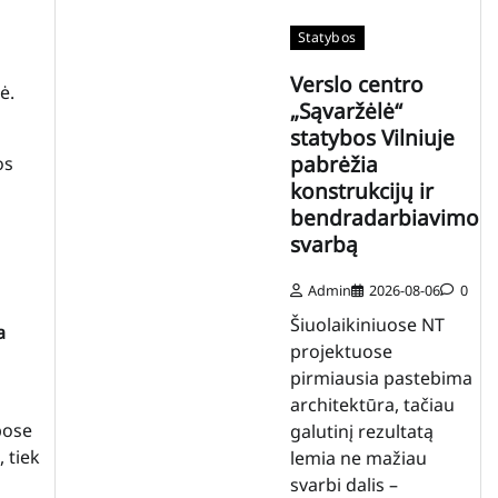
Statybos
Verslo centro
ė.
„Sąvaržėlė“
statybos Vilniuje
pabrėžia
os
konstrukcijų ir
bendradarbiavimo
svarbą
Admin
2026-08-06
0
Šiuolaikiniuose NT
a
projektuose
pirmiausia pastebima
architektūra, tačiau
bose
galutinį rezultatą
 tiek
lemia ne mažiau
svarbi dalis –