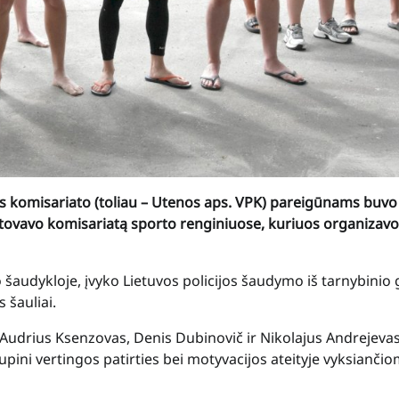
os komisariato (toliau – Utenos aps. VPK) pareigūnams buvo 
 atstovavo komisariatą sporto renginiuose, kuriuos organizavo
o šaudykloje, įvyko Lietuvos policijos šaudymo iš tarnybinio 
 šauliai.
, Audrius Ksenzovas, Denis Dubinovič ir Nikolajus Andrejeva
kupini vertingos patirties bei motyvacijos ateityje vyksianči