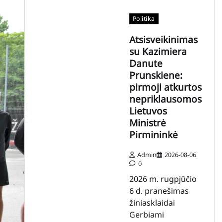
Politika
Atsisveikinimas
su Kazimiera
Danute
Prunskiene:
pirmoji atkurtos
nepriklausomos
Lietuvos
Ministrė
Pirmininkė
Admin
2026-08-06
0
2026 m. rugpjūčio
6 d. pranešimas
žiniasklaidai
Gerbiami