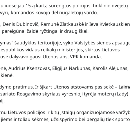
iauliuose jau 15-ą kartą surengtos policijos tinklinio dvejetų
 vyrų komandos kovojo dėl nugalėtojų vardo.
, Denis Dubinovič, Ramunė Zlatkauskė ir Ieva Kvietkauskien
pareigūnai žaidė ryžtingai ir draugiškai.
dymas“ šaudyklos teritorijoje, vyko Valstybės sienos apsaug
publikos vidaus reikalų ministerijos, skirtos Lietuvos
ybose dalyvavo gausi Utenos aps. VPK komanda.
ė, Audrius Ksenzovas, Eligijus Narkūnas, Karolis Alėjūnas,
kienė.
audymo pratimus. Ir šįkart Utenos atstovams pasisekė –
Laim
isariato Reagavimo skyriaus vyresnioji tyrėja moterų (Lady)
į!
u Lietuvos policijos ir kitų įstaigų organizuojamose varžy
 jiems ir toliau sėkmės, užsispyrimo bei pergalių tiek sporto,