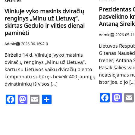
SPORTAS
Prezidentas 
Vilniuje vyko masinis dviračių
pasveikino kr
renginys „Minu už Lietuvą“,
Antaną Sirei
skirtas Gedulo ir vilties dienai
paminėti
Admin
2026-05-11
Admin
2026-06-16
0
Lietuvos Respub
Gitanas Nausėd
Birželio 14 d. Vilniuje įvyko masinis
trenerį Antaną 
dviračių renginys „Minu už Lietuvą“,
Pasak šalies vad
kartu su Lietuvos vaikų dviračių plento
neatsiejamas nu
čempionatu subūręs beveik 400 jaunųjų
istorijos, o jo […
dviratininkų iš visos […]
Face
Ma
Facebook
Mastodon
Email
Share