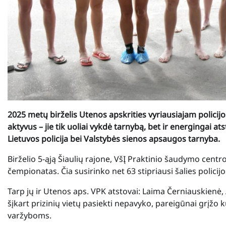
2025 metų birželis Utenos apskrities vyriausiajam policij
aktyvus – jie tik uoliai vykdė tarnybą, bet ir energingai
Lietuvos policija bei Valstybės sienos apsaugos tarnyba.
Birželio 5-ąją Šiaulių rajone, VšĮ Praktinio šaudymo centr
čempionatas. Čia susirinko net 63 stipriausi šalies policijos
Tarp jų ir Utenos aps. VPK atstovai: Laima Černiauskienė
šįkart prizinių vietų pasiekti nepavyko, pareigūnai grįžo 
varžyboms.