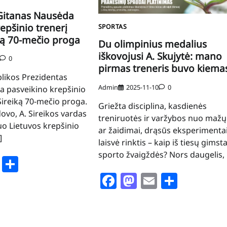
Gitanas Nausėda
epšinio trenerį
SPORTAS
ką 70-mečio proga
Du olimpinius medalius
iškovojusi A. Skujytė: mano
0
pirmas treneris buvo kiema
likos Prezidentas
Admin
2025-11-10
0
a pasveikino krepšinio
Sireiką 70-mečio proga.
Griežta disciplina, kasdienės
ovo, A. Sireikos vardas
treniruotės ir varžybos nuo mažų
o Lietuvos krepšinio
ar žaidimai, drąsūs eksperimentai
]
laisvė rinktis – kaip iš tiesų gimst
sporto žvaigždės? Nors daugelis, 
book
stodon
Email
Share
Facebook
Mastodon
Email
Share