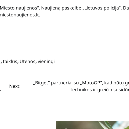
„Miesto naujienos“. Naujieną paskelbė „Lietuvos policija“. D
miestonaujienos.lt.
i
,
taiklūs
,
Utenos
,
vieningi
„Bitget“ partneriai su „MotoGP“, kad būtų g
Next:
s
technikos ir greičio susid