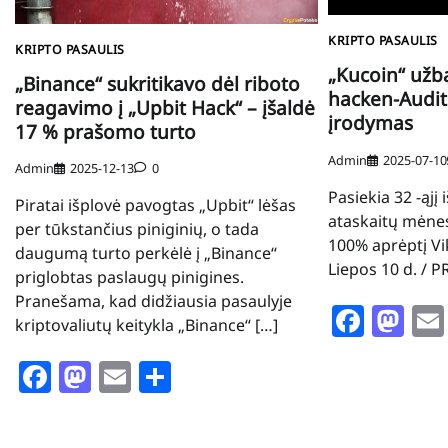
KRIPTO PASAULIS
KRIPTO PASAULIS
„Kucoin“ užb
„Binance“ sukritikavo dėl riboto
hacken-Audit
reagavimo į „Upbit Hack“ – įšaldė
įrodymas
17 % prašomo turto
Admin
2025-07-10
Admin
2025-12-13
0
Pasiekia 32 -ąjį
Piratai išplovė pavogtas „Upbit“ lėšas
ataskaitų mėnes
per tūkstančius piniginių, o tada
100% aprėptį Vik
daugumą turto perkėlė į „Binance“
Liepos 10 d. / 
priglobtas paslaugų pinigines.
Pranešama, kad didžiausia pasaulyje
Face
Ma
kriptovaliutų keitykla „Binance“ […]
Facebook
Mastodon
Email
Share