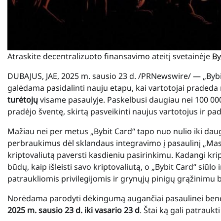
Atraskite decentralizuoto finansavimo ateitį svetainėje
By
DUBAJUS, JAE, 2025 m. sausio 23 d. /PRNewswire/ — „Bybit“
galėdama pasidalinti nauju etapu, kai vartotojai pradeda 
turėtojų
visame pasaulyje. Paskelbusi daugiau nei 100 000 U
pradėjo šventę, skirtą pasveikinti naujus vartotojus ir p
Mažiau nei per metus „Bybit Card“ tapo nuo nulio iki daugi
perbraukimus dėl sklandaus integravimo į pasaulinį „Mast
kriptovaliutą paversti kasdieniu pasirinkimu. Kadangi kri
būdų, kaip išleisti savo kriptovaliutą, o „Bybit Card“ siū
patraukliomis privilegijomis ir grynųjų pinigų grąžinimu
Norėdama parodyti dėkingumą augančiai pasaulinei bendr
2025 m. sausio 23 d. iki vasario 23 d
. Štai ką gali patraukt