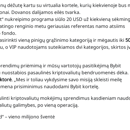
anų dėžutę kartu su virtualia kortele, kurių kiekvienoje bus
etonai. Dovanos dalijamos eilės tvarka.
bit“ nukreipimo programa siūlo 20 USD už kiekvieną sėkmin
patingo renginio metu geriausias referentas namo atsiims
o fondo.
pasirinkti vieną pinigų grąžinimo kategoriją ir mėgautis iki
5
, o VIP naudotojams suteikiamos dvi kategorijos, skirtos įv
 sprendimų priėmimą ir mūsų vartotojų pasitikėjimą Bybit
u nuostabios pasaulinės kriptovaliutų bendruomenės dėka.
ektorė
. „Mes ir toliau vykdysime savo misiją skleisti meilę
risimena prisiminimus naudodami Bybit kortelę.
bulinti kriptovaliutų mokėjimų sprendimus kasdieniam naudo
liutų galimybes, po vieną operaciją.
d“ – vieno milijono šventė