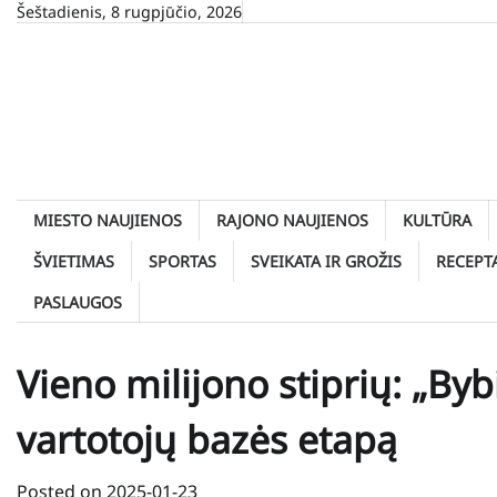
Skip
Šeštadienis, 8 rugpjūčio, 2026
to
content
MIESTO NAUJIENOS
RAJONO NAUJIENOS
KULTŪRA
ŠVIETIMAS
SPORTAS
SVEIKATA IR GROŽIS
RECEPT
PASLAUGOS
Vieno milijono stiprių: „Byb
vartotojų bazės etapą
Posted on
2025-01-23