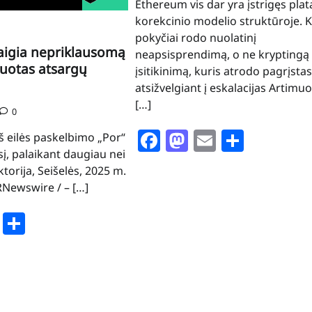
Ethereum vis dar yra įstrigęs pla
korekcinio modelio struktūroje. 
pokyčiai rodo nuolatinį
aigia nepriklausomą
neapsisprendimą, o ne kryptingą
uotas atsargų
įsitikinimą, kuris atrodo pagrįstas
atsižvelgiant į eskalacijas Artimu
[…]
0
Facebook
Mastodon
Email
Share
 iš eilės paskelbimo „Por“
į, palaikant daugiau nei
torija, Seišelės, 2025 m.
PRNewswire / – […]
book
stodon
Email
Share