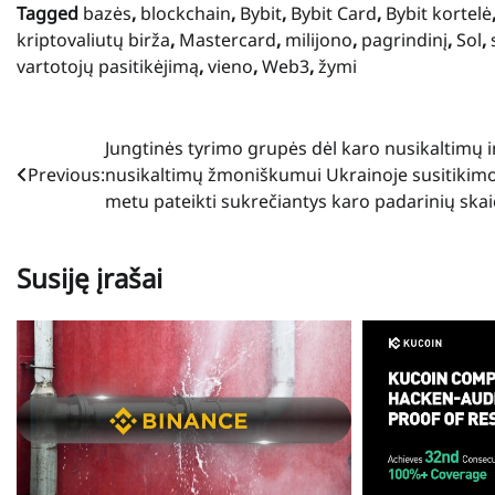
Tagged
bazės
,
blockchain
,
Bybit
,
Bybit Card
,
Bybit kortelė
kriptovaliutų birža
,
Mastercard
,
milijono
,
pagrindinį
,
Sol
,
vartotojų pasitikėjimą
,
vieno
,
Web3
,
žymi
Navigacija
Jungtinės tyrimo grupės dėl karo nusikaltimų i
Previous:
nusikaltimų žmoniškumui Ukrainoje susitikim
tarp
metu pateikti sukrečiantys karo padarinių skai
įrašų
Susiję įrašai