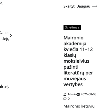
ja
,
Skaityti Daugiau
,
Švietimas
šalies
Maironio
aidėjų
akademija
kviečia 11–12
klasių
moksleivius
pažinti
literatūrą per
muziejaus
vertybes
nkos
Admin
2026-08-08
0
Maironio lietuvių