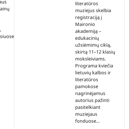
taus
literatūros
Kainų
muziejus skelbia
registraciją į
Maironio
,
akademiją –
osiuose
edukacinių
užsiėmimų ciklą,
skirtą 11–12 klasių
moksleiviams.
Programa kviečia
lietuvių kalbos ir
literatūros
pamokose
nagrinėjamus
autorius pažinti
pasitelkiant
muziejaus
fonduose…