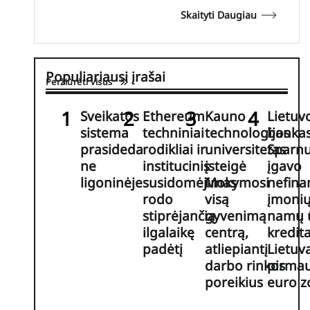
Skaityti Daugiau
Populiariausi įrašai
Peržiūrėti visus
Sveikatos
Ethereum
Kauno
Lietuv
sistema
techniniai
technologijos
bankas
prasideda
rodikliai ir
universitetas
Sparn
ne
institucinis
įsteigė
įgavo
ligoninėje
susidomėjimas
Mokymosi
nefina
rodo
visą
įmonių
stiprėjančią
gyvenimą
namų 
ilgalaikę
centrą,
kredit
padėtį
atliepiantį
Lietuv
darbo rinkos
pirmau
poreikius
euro z