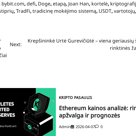
,
bybit.com
,
defi
,
Doge
,
etapą
,
Joan Han
,
kortelė
,
kriptografi
stiprių
,
TradFi
,
tradicinę mokėjimo sistemą
,
USDT
,
vartotojų
r
Krepšininkė Urtė Gurevičiūtė – viena geriausių 
Next:
o
rinktinės ž
čiai
KRIPTO PASAULIS
Ethereum kainos analizė: ri
apžvalga ir prognozės
Admin
2026-04-07
0