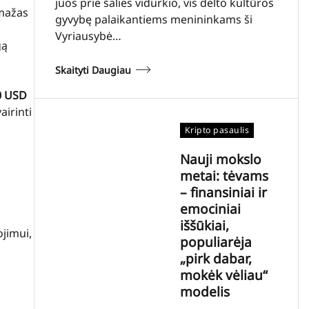
juos prie šalies vidurkio, vis dėlto kultūros
 mažas
gyvybę palaikantiems menininkams ši
Vyriausybė…
gą
Skaityti Daugiau
0 USD
airinti
Kripto pasaulis
Nauji mokslo
metai: tėvams
– finansiniai ir
emociniai
iššūkiai,
jimui,
populiarėja
„pirk dabar,
mokėk vėliau“
modelis