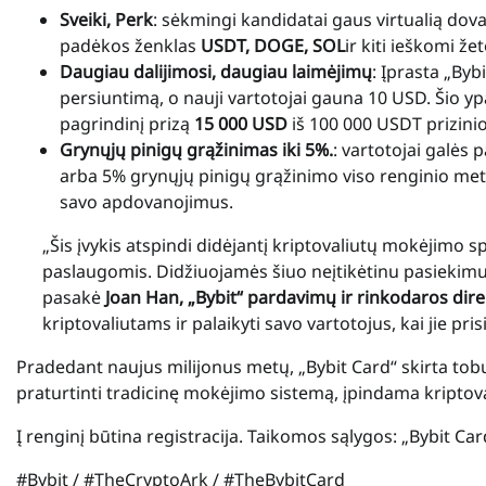
Sveiki, Perk
: sėkmingi kandidatai gaus virtualią dov
padėkos ženklas
USDT, DOGE, SOL
ir kiti ieškomi ž
Daugiau dalijimosi, daugiau laimėjimų
: Įprasta „By
persiuntimą, o nauji vartotojai gauna 10 USD. Šio y
pagrindinį prizą
15 000 USD
iš 100 000 USDT prizini
Grynųjų pinigų grąžinimas iki 5%.
: vartotojai galės 
arba 5% grynųjų pinigų grąžinimo viso renginio metu
savo apdovanojimus.
„Šis įvykis atspindi didėjantį kriptovaliutų mokėjimo
paslaugomis. Didžiuojamės šiuo neįtikėtinu pasiekim
pasakė
Joan Han, „Bybit“ pardavimų ir rinkodaros dir
kriptovaliutams ir palaikyti savo vartotojus, kai jie p
Pradedant naujus milijonus metų, „Bybit Card“ skirta to
praturtinti tradicinę mokėjimo sistemą, įpindama kriptova
Į renginį būtina registracija. Taikomos sąlygos: „Bybit Car
#Bybit / #TheCryptoArk / #TheBybitCard