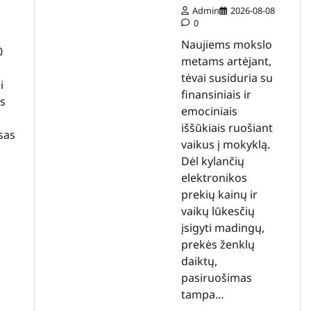
Admin
2026-08-08
0
Naujiems mokslo
0
metams artėjant,
tėvai susiduria su
i
finansiniais ir
es
emociniais
iššūkiais ruošiant
isas
vaikus į mokyklą.
Dėl kylančių
elektronikos
prekių kainų ir
vaikų lūkesčių
įsigyti madingų,
prekės ženklų
daiktų,
pasiruošimas
tampa…