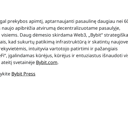
pagal prekybos apimtį, aptarnaujanti pasaulinę daugiau nei 6
š naujo apibrėžia atvirumą decentralizuotame pasaulyje,
 visiems. Daug dėmesio skirdama Web3, „Bybit“ strategiška
is, kad sukurtų patikimą infrastruktūrą ir skatintų naujov
rekyvietėmis, intuityvia vartotojo patirtimi ir pažangiais
eFi“, įgalindamas kūrėjus, kūrėjus ir entuziastus išnaudoti v
ateitį svetainėje
Bybit.com
.
kykite
Bybit Press