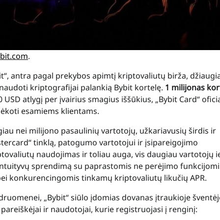
bit.com
.
, antra pagal prekybos apimtį kriptovaliutų birža, džiaugia
naudoti kriptografijai palankią Bybit kortelę.
1 milijonas kor
SD atlygį per įvairius smagius iššūkius, „Bybit Card“ oficia
adėkoti esamiems klientams.
au nei milijono pasaulinių vartotojų, užkariavusių širdis ir
ercard“ tinklą, patogumo vartotojui ir įsipareigojimo
ptovaliutų naudojimas ir toliau auga, vis daugiau vartotojų 
lo intuityvų sprendimą su paprastomis ne perėjimo funkcijomi
 bei konkurencingomis tinkamų kriptovaliutų likučių APR.
uomenei, „Bybit“ siūlo įdomias dovanas įtraukioje šventė
i pareiškėjai ir naudotojai, kurie registruojasi į renginį: