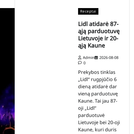
Receptai
Lidl atidarė 87-
ąją parduotuvę
Lietuvoje ir 20-
ąją Kaune
Admin
2026-08-08
0
Prekybos tinklas
„Lidl“ rugpjūčio 6
dieną atidarė dar
vieną parduotuvę
Kaune. Tai jau 87-
oji „Lidl“
parduotuvė
Lietuvoje bei 20-oji
Kaune, kuri duris