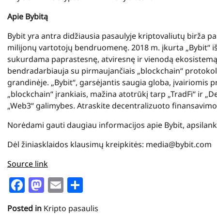
Apie Bybitą
Bybit yra antra didžiausia pasaulyje kriptovaliutų birža 
milijonų vartotojų bendruomenę. 2018 m. įkurta „Bybit“ i
sukurdama paprastesnę, atviresnę ir vienodą ekosistemą
bendradarbiauja su pirmaujančiais „blockchain“ protokola
grandinėje. „Bybit“, garsėjantis saugia globa, įvairiomis p
„blockchain“ įrankiais, mažina atotrūkį tarp „TradFi“ ir „D
„Web3“ galimybes. Atraskite decentralizuoto finansavimo 
Norėdami gauti daugiau informacijos apie Bybit, apsilan
Dėl žiniasklaidos klausimų kreipkitės: media@bybit.com
Source link
Facebook
Mastodon
Email
Share
Posted in
Kripto pasaulis