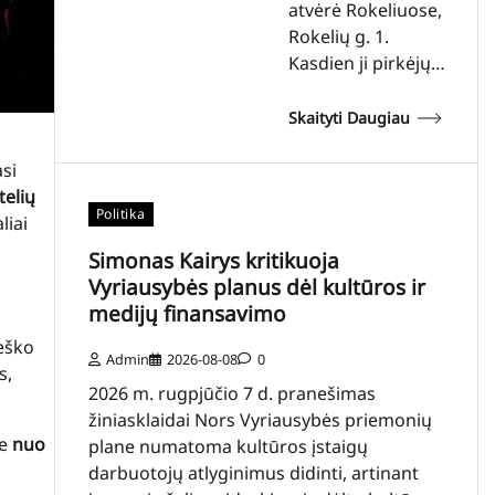
atvėrė Rokeliuose,
Rokelių g. 1.
Kasdien ji pirkėjų…
Skaityti Daugiau
si
telių
Politika
liai
Simonas Kairys kritikuoja
Vyriausybės planus dėl kultūros ir
medijų finansavimo
ieško
Admin
2026-08-08
0
s,
2026 m. rugpjūčio 7 d. pranešimas
žiniasklaidai Nors Vyriausybės priemonių
je
nuo
plane numatoma kultūros įstaigų
darbuotojų atlyginimus didinti, artinant