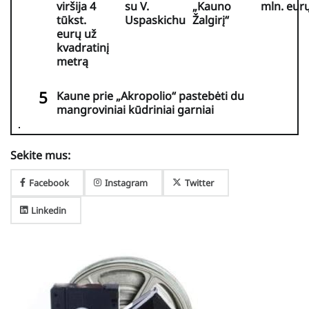
viršija 4
su V.
„Kauno
mln. eur
tūkst.
Uspaskichu
Žalgirį“
eurų už
kvadratinį
metrą
Kaune prie „Akropolio“ pastebėti du
mangroviniai kūdriniai garniai
Sekite mus:
Facebook
Instagram
Twitter
Linkedin