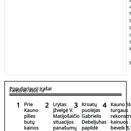
Populiariausi įrašai
Peržiūrėti visus
Prie
Lrytas
Kroatų
Kauno St
Kauno
įžvelgė V.
puolėjas
turgaus
pilies
Matijošaičio
Gabrielis
rekonstr
butų
situacijos
Debeljuhas
kainuos
kainos
panašumų
papildė
beveik 8,