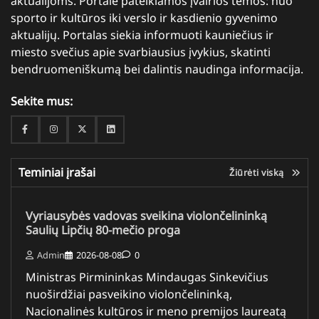
aktualijoms. Portale pateikiamos įvairios temos: nuo
sporto ir kultūros iki verslo ir kasdienio gyvenimo
aktualijų. Portalas siekia informuoti kauniečius ir
miesto svečius apie svarbiausius įvykius, skatinti
bendruomeniškumą bei dalintis naudinga informacija.
Sekite mus:
Facebook
Instagram
Twitter
Linkedin
Teminiai įrašai
Žiūrėti viską
Vyriausybės vadovas sveikina violončelininką
Saulių Lipčių 80-mečio proga
Admin
2026-08-08
0
Ministras Pirmininkas Mindaugas Sinkevičius
nuoširdžiai pasveikino violončelininką,
Nacionalinės kultūros ir meno premijos laureatą