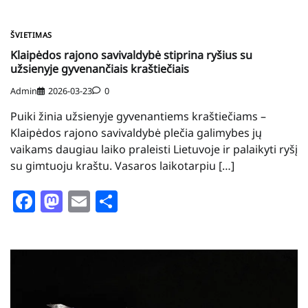
ŠVIETIMAS
Klaipėdos rajono savivaldybė stiprina ryšius su
užsienyje gyvenančiais kraštiečiais
Admin
2026-03-23
0
Puiki žinia užsienyje gyvenantiems kraštiečiams –
Klaipėdos rajono savivaldybė plečia galimybes jų
vaikams daugiau laiko praleisti Lietuvoje ir palaikyti ryšį
su gimtuoju kraštu. Vasaros laikotarpiu […]
Facebook
Mastodon
Email
Share