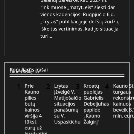
rinkimuose „matyt, eis“ siekti dar
vienos kadencijos. Rugpjūčio 6 d.
„Lrytas“ publikacijoje dėl šių žodžių
iškeltas vertinimas, kad jo situacija
turi…
Populiarūs įrašai
Žiūrėti viską
Prie
Lrytas
Kroatų
Kauno St
Kauno
įžvelgė V.
puolėjas
turgaus
pilies
Matijošaičio
Gabrielis
rekonstr
butų
situacijos
Debeljuhas
kainuos
kainos
panašumų
papildė
beveik 8,
viršija 4
su V.
„Kauno
mln. eur
tūkst.
Uspaskichu
Žalgirį“
eurų už
kvadratinį