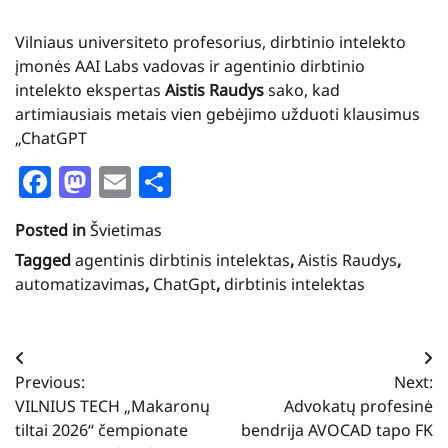
Vilniaus universiteto profesorius, dirbtinio intelekto
įmonės AAI Labs vadovas ir agentinio dirbtinio
intelekto ekspertas
Aistis Raudys
sako, kad
artimiausiais metais vien gebėjimo užduoti klausimus
„ChatGPT
Facebook
Mastodon
Email
Share
Posted in
Švietimas
Tagged
agentinis dirbtinis intelektas
,
Aistis Raudys
,
automatizavimas
,
ChatGpt
,
dirbtinis intelektas
Navigacija
Previous:
Next:
tarp
VILNIUS TECH „Makaronų
Advokatų profesinė
įrašų
tiltai 2026“ čempionate
bendrija AVOCAD tapo FK