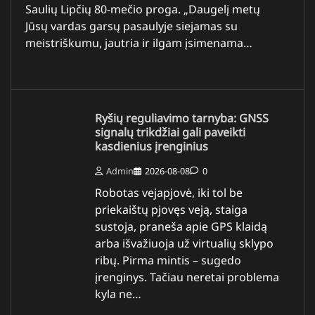
Saulių Lipčių 80-mečio proga. „Daugelį metų
Jūsų vardas garsų pasaulyje siejamas su
meistriškumu, jautria ir ilgam įsimenama…
Ryšių reguliavimo tarnyba: GNSS
signalų trikdžiai gali paveikti
kasdienius įrenginius
Admin
2026-08-08
0
Robotas vejapjovė, iki tol be
priekaištų pjovęs veją, staiga
sustoja, praneša apie GPS klaidą
arba išvažiuoja už virtualių sklypo
ribų. Pirma mintis – sugedo
įrenginys. Tačiau neretai problema
kyla ne…