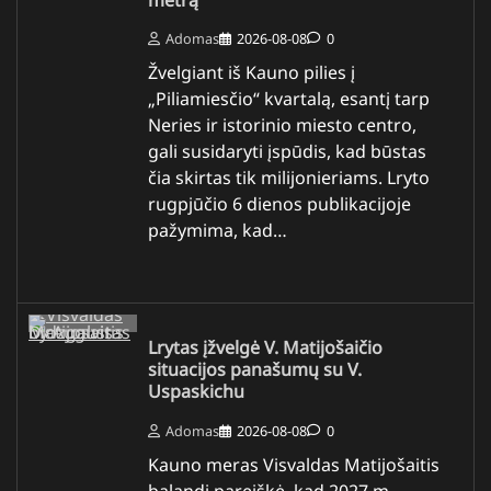
metrą
Adomas
2026-08-08
0
Žvelgiant iš Kauno pilies į
„Piliamiesčio“ kvartalą, esantį tarp
Neries ir istorinio miesto centro,
gali susidaryti įspūdis, kad būstas
čia skirtas tik milijonieriams. Lryto
rugpjūčio 6 dienos publikacijoje
pažymima, kad…
Lrytas įžvelgė V. Matijošaičio
situacijos panašumų su V.
Uspaskichu
Adomas
2026-08-08
0
Kauno meras Visvaldas Matijošaitis
balandį pareiškė, kad 2027 m.