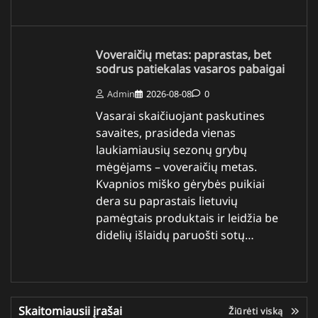
Voveraičių metas: paprastas, bet
sodrus patiekalas vasaros pabaigai
Admin
2026-08-08
0
Vasarai skaičiuojant paskutines
savaites, prasideda vienas
laukiamiausių sezonų grybų
mėgėjams – voveraičių metas.
Kvapnios miško gėrybės puikiai
dera su paprastais lietuvių
pamėgtais produktais ir leidžia be
didelių išlaidų paruošti sotų…
Skaitomiausii įrašai
Žiūrėti viską