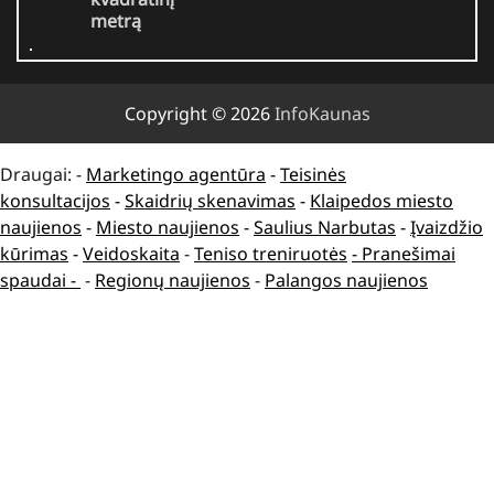
metrą
Copyright © 2026
InfoKaunas
Draugai: -
Marketingo agentūra
-
Teisinės
konsultacijos
-
Skaidrių skenavimas
-
Klaipedos miesto
naujienos
-
Miesto naujienos
-
Saulius Narbutas
-
Įvaizdžio
kūrimas
-
Veidoskaita
-
Teniso treniruotės
- Pranešimai
spaudai -
-
Regionų naujienos
-
Palangos naujienos