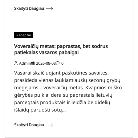
Skaityti Daugiau
Receptai
Voveraičių metas: paprastas, bet sodrus
patiekalas vasaros pabaigai
Admin
2026-08-08
0
Vasarai skaičiuojant paskutines savaites,
prasideda vienas laukiamiausių sezonų grybų
mėgėjams – voveraičių metas. Kvapnios miško
gėrybės puikiai dera su paprastais lietuvių
pamėgtais produktais ir leidžia be didelių
išlaidų paruošti sotų…
Skaityti Daugiau