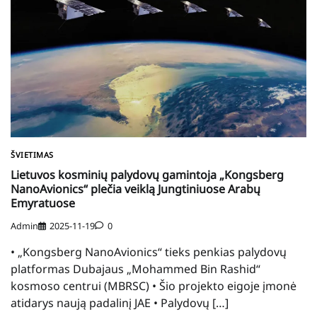
ŠVIETIMAS
Lietuvos kosminių palydovų gamintoja „Kongsberg
NanoAvionics“ plečia veiklą Jungtiniuose Arabų
Emyratuose
Admin
2025-11-19
0
• „Kongsberg NanoAvionics“ tieks penkias palydovų
platformas Dubajaus „Mohammed Bin Rashid“
kosmoso centrui (MBRSC) • Šio projekto eigoje įmonė
atidarys naują padalinį JAE • Palydovų […]