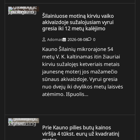
Šilainiuose motiną kirviu vaiko
akivaizdoje sužalojusiam vyrui
gresia iki 12 metų kalėjimo
Adomas
2026-08-08
0
Kauno Šilainių mikrorajone 54
metų V. K. kaltinamas itin žiauriai
kirviu sužalojęs ketveriais metais
jaunesnę moterį jos mažamečio
sūnaus akivaizdoje. Vyrui gresia
nuo dvejų iki dvylikos metų laisvės
atėmimo. Išpuolis…
Prie Kauno pilies butų kainos
viršija 4 tūkst. eurų už kvadratinį