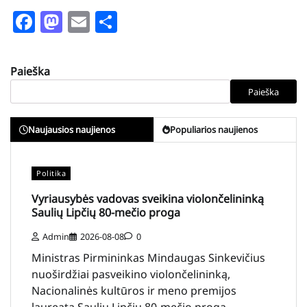
Facebook
Mastodon
Email
Share
Paieška
Paieška
Naujausios naujienos
Populiarios naujienos
Politika
Vyriausybės vadovas sveikina violončelininką
Saulių Lipčių 80-mečio proga
Admin
2026-08-08
0
Ministras Pirmininkas Mindaugas Sinkevičius
nuoširdžiai pasveikino violončelininką,
Nacionalinės kultūros ir meno premijos
laureatą Saulių Lipčių 80-mečio proga.