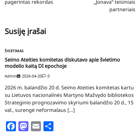
pagerintas rekordas
„Jonava“ teisiniais
partneriais
Susiję įrašai
ŠVIETIMAS
Seimo Ateities komitetas diskutavo apie švietimo
modelio kaitą DI epochoje
Admin
2026-04-20
0
2026 m. balandžio 20 d. Seimo Ateities komitetas kartu
su Lietuvos nacionalinės Martyno Mažvydo bibliotekos
Strateginio prognozavimo skyriumi balandžio 20 d., 15
val., surengė neformalaus […]
Facebook
Mastodon
Email
Share