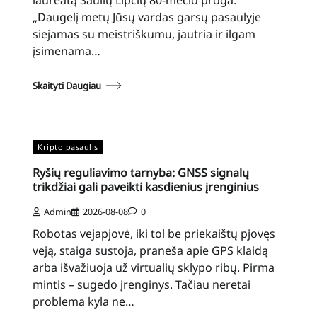
„Daugelį metų Jūsų vardas garsų pasaulyje
siejamas su meistriškumu, jautria ir ilgam
įsimenama…
Skaityti Daugiau
Kripto pasaulis
Ryšių reguliavimo tarnyba: GNSS signalų
trikdžiai gali paveikti kasdienius įrenginius
Admin
2026-08-08
0
Robotas vejapjovė, iki tol be priekaištų pjovęs
veją, staiga sustoja, praneša apie GPS klaidą
arba išvažiuoja už virtualių sklypo ribų. Pirma
mintis – sugedo įrenginys. Tačiau neretai
problema kyla ne…