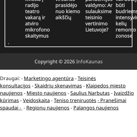
radijo
prasidėjo
valdymo: Ar
būti
teatro
nuo kiemo
sulauksime
budriem
vakarą ir
aikščių
teisinio
intensyvi
atviro
vertinimo
kelių
mikrofono
Lietuvoje?
remonto
skaitymus
zonose
Copyright © 2026
InfoKaunas
Draugai: -
Marketingo agentūra
-
Teisinės
konsultacijos
-
Skaidrių skenavimas
-
Klaipedos miesto
naujienos
-
Miesto naujienos
-
Saulius Narbutas
-
Įvaizdžio
kūrimas
-
Veidoskaita
-
Teniso treniruotės
- Pranešimai
spaudai -
-
Regionų naujienos
-
Palangos naujienos