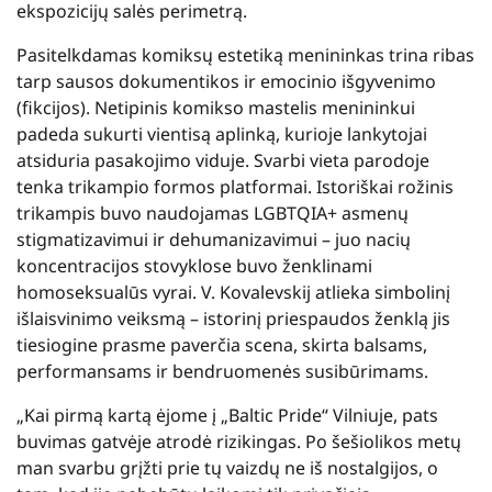
ekspozicijų salės perimetrą.
Pasitelkdamas komiksų estetiką menininkas trina ribas
tarp sausos dokumentikos ir emocinio išgyvenimo
(fikcijos). Netipinis komikso mastelis menininkui
padeda sukurti vientisą aplinką, kurioje lankytojai
atsiduria pasakojimo viduje. Svarbi vieta parodoje
tenka trikampio formos platformai. Istoriškai rožinis
trikampis buvo naudojamas LGBTQIA+ asmenų
stigmatizavimui ir dehumanizavimui – juo nacių
koncentracijos stovyklose buvo ženklinami
homoseksualūs vyrai.
V. Kovalevskij atlieka simbolinį
išlaisvinimo veiksmą – istorinį priespaudos ženklą jis
tiesiogine prasme paverčia scena, skirta balsams,
performansams ir bendruomenės susibūrimams.
„Kai pirmą kartą ėjome į „Baltic Pride“ Vilniuje, pats
buvimas gatvėje atrodė rizikingas. Po šešiolikos metų
man svarbu grįžti prie tų vaizdų ne iš nostalgijos, o