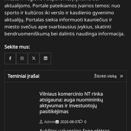
aktualijoms. Portale pateikiamos įvairios temos: nuo
sporto ir kultūros iki verslo ir kasdienio gyvenimo
aktualijų. Portalas siekia informuoti kauniečius ir
miesto svečius apie svarbiausius įvykius, skatinti
bendruomeniškumą bei dalintis naudinga informacija.
Sekite mus:
Facebook
Instagram
Twitter
Linkedin
Teminiai įrašai
Žiūrėti viską
Vilniaus komercinio NT rinka
atsigauna: auga nuomininkų
aktyvumas ir investuotojų
pasitikėjimas
Admin
2026-08-07
0
Aukštos vakansijos fone plėtros