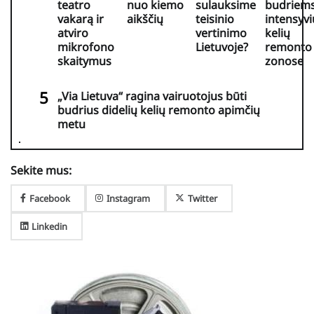
teatro
nuo kiemo
sulauksime
budriem
vakarą ir
aikščių
teisinio
intensyvi
atviro
vertinimo
kelių
mikrofono
Lietuvoje?
remonto
skaitymus
zonose
„Via Lietuva“ ragina vairuotojus būti
budrius didelių kelių remonto apimčių
metu
Sekite mus:
Facebook
Instagram
Twitter
Linkedin