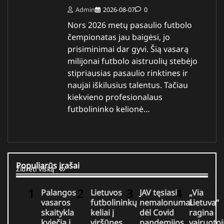
Admin
2026-08-07
0
Nors 2026 metų pasaulio futbolo
čempionatas jau baigėsi, jo
prisiminimai dar gyvi. Šią vasarą
milijonai futbolo aistruolių stebėjo
stipriausias pasaulio rinktines ir
naujai iškilusius talentus. Tačiau
kiekvieno profesionalaus
futbolininko kelionė…
Populiarūs įrašai
Žiūrėti viską
Palangos
Lietuvos
JAV tęsiasi
„Via
vasaros
futbolininkų
nemalonumai
Lietuva“
skaitykla
keliai į
dėl Covid
ragina
kviečia į
viršūnes
pandemijos
vairuotoj