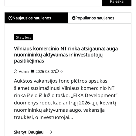
Paieška
Naujausios naujienos
Populiarios naujienos
Statybos
Vilniaus komercinio NT rinka atsigauna: auga
nuomininkų aktyvumas ir investuotojų
pasitikėjimas
Admin
2026-08-07
0
Aukštos vakansijos fone plėtros apsukas
šiemet susimažinusi Vilniaus komercinio NT
rinka išėjo iš lūžio taško. „EIKA Development“
duomenys rodo, kad antrąjį 2026-ųjų ketvirtį
nuomininkų aktyvumas augo, vakansija
traukėsi, o investuotojai…
Skaityti Daugiau