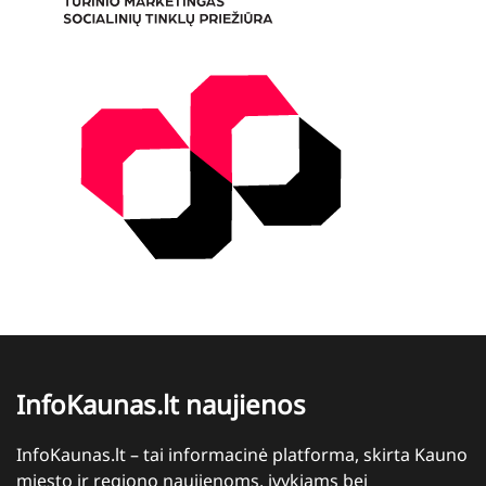
InfoKaunas.lt naujienos
InfoKaunas.lt – tai informacinė platforma, skirta Kauno
miesto ir regiono naujienoms, įvykiams bei