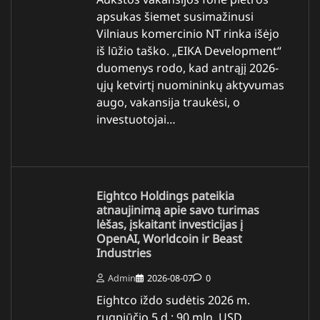
apsukas šiemet susimažinusi
Vilniaus komercinio NT rinka išėjo
iš lūžio taško. „EIKA Development“
duomenys rodo, kad antrąjį 2026-
ųjų ketvirtį nuomininkų aktyvumas
augo, vakansija traukėsi, o
investuotojai…
Eightco Holdings pateikia
atnaujinimą apie savo turimas
lėšas, įskaitant investicijas į
OpenAI, Worldcoin ir Beast
Industries
Admin
2026-08-07
0
Eightco iždo sudėtis 2026 m.
rugpjūčio 5 d.: 90 mln. USD