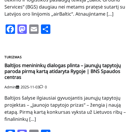
Services“ (BGS) daugiau nei metams pratęsė sutartį su
Latvijos oro linijomis „airBaltic“. Atnaujintame […]
Facebook
Mastodon
Email
Share
TURIZMAS
Baltijos menininkų dialogas plinta – jaunųjų tapytojų
paroda pirmą kartą atidaryta Rygoje | BNS Spaudos
centras
Admin
2025-11-03
0
Baltijos šalyse ilgiausiai gyvuojantis jaunųjų tapytojų
projektas – „Jaunojo tapytojo prizas“ – žengia į naują
etapą. Pirmą kartą konkursas vyksta už Lietuvos ribų –
finalininkų […]