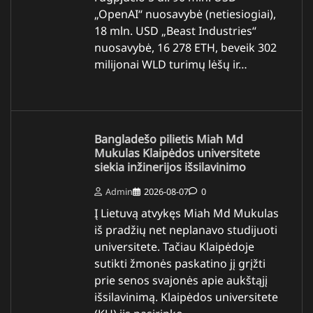
„OpenAI“ nuosavybė (netiesiogiai),
18 mln. USD „Beast Industries“
nuosavybė, 16 278 ETH, beveik 302
milijonai WLD turimų lėšų ir…
Bangladešo pilietis Miah Md
Mukulas Klaipėdos universitete
siekia inžinerijos išsilavinimo
Admin
2026-08-07
0
Į Lietuvą atvykęs Miah Md Mukulas
iš pradžių net neplanavo studijuoti
universitete. Tačiau Klaipėdoje
sutikti žmonės paskatino jį grįžti
prie senos svajonės apie aukštąjį
išsilavinimą. Klaipėdos universitete