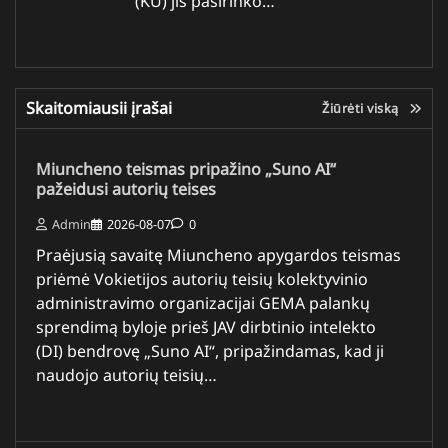
(KU) jis pasirinko…
Skaitomiausii įrašai
Žiūrėti viską
Miuncheno teismas pripažino „Suno AI“
pažeidusi autorių teises
Admin
2026-08-07
0
Praėjusią savaitę Miuncheno apygardos teismas
priėmė Vokietijos autorių teisių kolektyvinio
administravimo organizacijai GEMA palankų
sprendimą byloje prieš JAV dirbtinio intelekto
(DI) bendrovę „Suno AI“, pripažindamas, kad ji
naudojo autorių teisių…