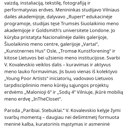
vaizdą, instaliaciją, tekstilę, fotografiją ir
performatyvias erdves. Menininkas studijavo Vilniaus
dailės akademijoje, dalyvavo „Rupert“ edukacinėje
programoje, studijas tęsė Trumsės šiuolaikinio meno
akademijoje ir Goldsmith’s universitete Londone. Jo
kūryba pristatyta Nacionalinėje dailės galerijoje,
Šiuolaikinio meno centre, galerijoje „Vartai“,
„Kunstnernes Hus“ Osle, „Tromsø Kunstforening“ ir
kitose Lietuvos bei užsienio meno institucijose. Svarbi
V. Kovalevskio veiklos dalis – kuravimas ir aktyvus
meno lauko formavimas. Jis buvo vienas iš kolektyvo
„Young Poor Artists“ iniciatorių, vadovavo Lietuvos
tarpdisciplininio meno kūrėjų sąjungos projektų
erdvėms „Malonioji 6“ ir „Sodų 4“ Vilniuje, įkūrė mobilią
meno erdvę „InTheCloset“.
Paroda „Paribiai. Stebuklai.“ V. Kovalevskio kelyje žymi
svarbų momentą – daugiau nei dešimtmetį formuota
meninė kalba, kuratorinis mąstymas ir asmeninė