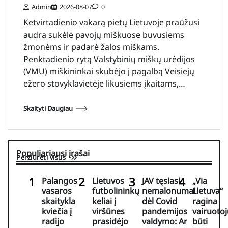
Admin
2026-08-07
0
Ketvirtadienio vakarą pietų Lietuvoje praūžusi
audra sukėlė pavojų miškuose buvusiems
žmonėms ir padarė žalos miškams.
Penktadienio rytą Valstybinių miškų urėdijos
(VMU) miškininkai skubėjo į pagalbą Veisiejų
ežero stovyklavietėje likusiems įkaitams,…
Skaityti Daugiau
Populiariausi įrašai
Peržiūrėti visus
Palangos
Lietuvos
JAV tęsiasi
„Via
vasaros
futbolininkų
nemalonumai
Lietuva“
skaitykla
keliai į
dėl Covid
ragina
kviečia į
viršūnes
pandemijos
vairuotoj
radijo
prasidėjo
valdymo: Ar
būti