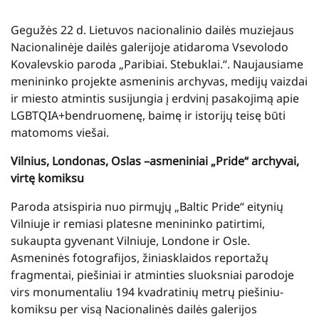
Gegužės 22 d. Lietuvos nacionalinio dailės muziejaus
Nacionalinėje dailės galerijoje atidaroma Vsevolodo
Kovalevskio paroda „Paribiai. Stebuklai.“. Naujausiame
menininko projekte asmeninis archyvas, medijų vaizdai
ir miesto atmintis susijungia į erdvinį pasakojimą apie
LGBTQIA+bendruomenę, baimę ir istorijų teisę būti
matomoms viešai.
Vilnius, Londonas, Oslas –asmeniniai „Pride“ archyvai,
virtę komiksu
Paroda atsispiria nuo pirmųjų „Baltic Pride“ eitynių
Vilniuje ir remiasi platesne menininko patirtimi,
sukaupta gyvenant Vilniuje, Londone ir Osle.
Asmeninės fotografijos, žiniasklaidos reportažų
fragmentai, piešiniai ir atminties sluoksniai parodoje
virs monumentaliu 194 kvadratinių metrų piešiniu-
komiksu per visą Nacionalinės dailės galerijos