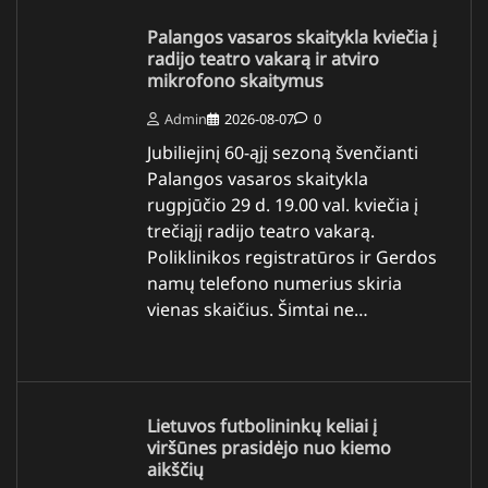
Palangos vasaros skaitykla kviečia į
radijo teatro vakarą ir atviro
mikrofono skaitymus
Admin
2026-08-07
0
Jubiliejinį 60-ąjį sezoną švenčianti
Palangos vasaros skaitykla
rugpjūčio 29 d. 19.00 val. kviečia į
trečiąjį radijo teatro vakarą.
Poliklinikos registratūros ir Gerdos
namų telefono numerius skiria
vienas skaičius. Šimtai ne…
Lietuvos futbolininkų keliai į
viršūnes prasidėjo nuo kiemo
aikščių