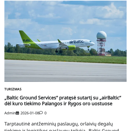
TURIZMAS
„Baltic Ground Services“ pratęsė sutartį su „airBaltic“
dėl kuro tiekimo Palangos ir Rygos oro uostuose
Admin
2026-01-08
0
Tarptautinė antžeminių paslaugų, orlaivių degalų
tiekimo ir logistikos paslaugų teikėja „Baltic Ground