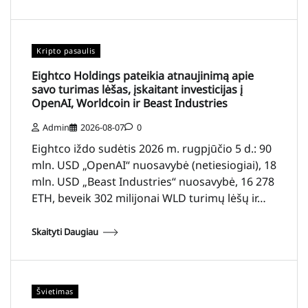
Kripto pasaulis
Eightco Holdings pateikia atnaujinimą apie
savo turimas lėšas, įskaitant investicijas į
OpenAI, Worldcoin ir Beast Industries
Admin
2026-08-07
0
Eightco iždo sudėtis 2026 m. rugpjūčio 5 d.: 90
mln. USD „OpenAI“ nuosavybė (netiesiogiai), 18
mln. USD „Beast Industries“ nuosavybė, 16 278
ETH, beveik 302 milijonai WLD turimų lėšų ir…
Skaityti Daugiau
Švietimas