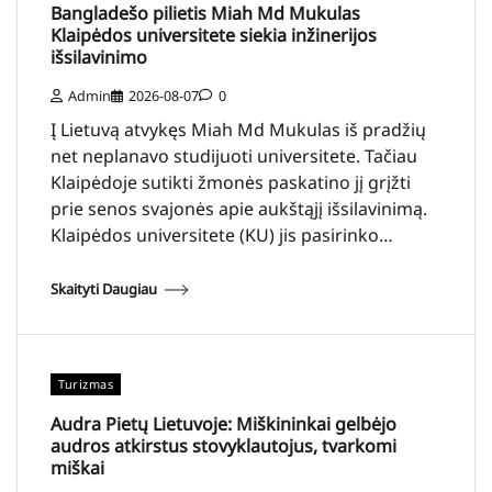
Bangladešo pilietis Miah Md Mukulas
Klaipėdos universitete siekia inžinerijos
išsilavinimo
Admin
2026-08-07
0
Į Lietuvą atvykęs Miah Md Mukulas iš pradžių
net neplanavo studijuoti universitete. Tačiau
Klaipėdoje sutikti žmonės paskatino jį grįžti
prie senos svajonės apie aukštąjį išsilavinimą.
Klaipėdos universitete (KU) jis pasirinko…
Skaityti Daugiau
Turizmas
Audra Pietų Lietuvoje: Miškininkai gelbėjo
audros atkirstus stovyklautojus, tvarkomi
miškai