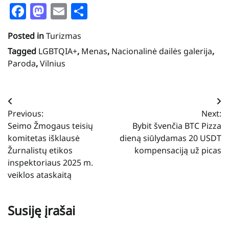
Facebook
Mastodon
Email
Share
Posted in
Turizmas
Tagged
LGBTQIA+
,
Menas
,
Nacionalinė dailės galerija
,
Paroda
,
Vilnius
Navigacija
Previous:
Next:
tarp
Seimo Žmogaus teisių
Bybit švenčia BTC Pizza
įrašų
komitetas išklausė
dieną siūlydamas 20 USDT
Žurnalistų etikos
kompensaciją už picas
inspektoriaus 2025 m.
veiklos ataskaitą
Susiję įrašai