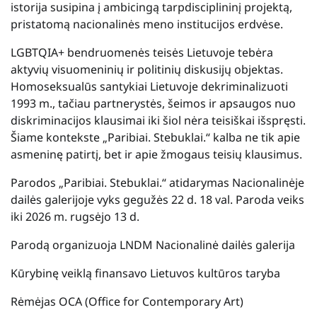
istorija susipina į ambicingą tarpdisciplininį projektą,
pristatomą nacionalinės meno institucijos erdvėse.
LGBTQIA+ bendruomenės teisės Lietuvoje tebėra
aktyvių visuomeninių ir politinių diskusijų objektas.
Homoseksualūs santykiai Lietuvoje dekriminalizuoti
1993 m., tačiau partnerystės, šeimos ir apsaugos nuo
diskriminacijos klausimai iki šiol nėra teisiškai išspręsti.
Šiame kontekste „Paribiai. Stebuklai.“ kalba ne tik apie
asmeninę patirtį, bet ir apie žmogaus teisių klausimus.
Parodos „Paribiai. Stebuklai.“ atidarymas Nacionalinėje
dailės galerijoje vyks gegužės 22 d. 18 val. Paroda veiks
iki 2026 m. rugsėjo 13 d.
Parodą organizuoja LNDM Nacionalinė dailės galerija
Kūrybinę veiklą finansavo Lietuvos kultūros taryba
Rėmėjas OCA (Office for Contemporary Art)