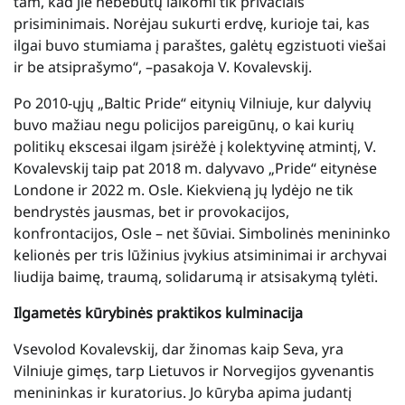
tam, kad jie nebebūtų laikomi tik privačiais
prisiminimais. Norėjau sukurti erdvę, kurioje tai, kas
ilgai buvo stumiama į paraštes, galėtų egzistuoti viešai
ir be atsiprašymo“, –pasakoja V. Kovalevskij.
Po 2010-ųjų „Baltic Pride“ eitynių Vilniuje, kur dalyvių
buvo mažiau negu policijos pareigūnų, o kai kurių
politikų ekscesai ilgam įsirėžė į kolektyvinę atmintį, V.
Kovalevskij taip pat 2018 m. dalyvavo „Pride“ eitynėse
Londone ir 2022 m. Osle. Kiekvieną jų lydėjo ne tik
bendrystės jausmas, bet ir provokacijos,
konfrontacijos, Osle – net šūviai. Simbolinės menininko
kelionės per tris lūžinius įvykius atsiminimai ir archyvai
liudija baimę, traumą, solidarumą ir atsisakymą tylėti.
Ilgametės kūrybinės praktikos kulminacija
Vsevolod Kovalevskij, dar žinomas kaip Seva, yra
Vilniuje gimęs, tarp Lietuvos ir Norvegijos gyvenantis
menininkas ir kuratorius. Jo kūryba apima judantį