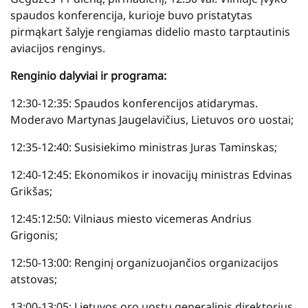
spaudos konferencija, kurioje buvo pristatytas
pirmąkart šalyje rengiamas didelio masto tarptautinis
aviacijos renginys.
Renginio dalyviai ir programa:
12:30-12:35: Spaudos konferencijos atidarymas.
Moderavo Martynas Jaugelavičius, Lietuvos oro uostai;
12:35-12:40: Susisiekimo ministras Juras Taminskas;
12:40-12:45: Ekonomikos ir inovacijų ministras Edvinas
Grikšas;
12:45:12:50: Vilniaus miesto vicemeras Andrius
Grigonis;
12:50-13:00: Renginį organizuojančios organizacijos
atstovas;
13:00-13:05: Lietuvos oro uostų generalinis direktorius