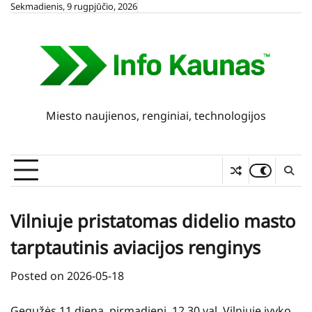
Skip
Sekmadienis, 9 rugpjūčio, 2026
to
content
Miesto naujienos, renginiai, technologijos
Vilniuje pristatomas didelio masto
tarptautinis aviacijos renginys
Posted on
2026-05-18
Gegužės 11 dieną, pirmadienį, 12.30 val. Vilniuje įvyko