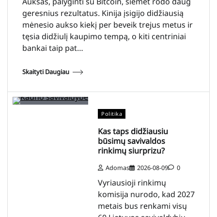
Auksas, palyginti su Bitcoin, šiemet rodo daug
geresnius rezultatus. Kinija įsigijo didžiausią
mėnesio aukso kiekį per beveik trejus metus ir
tęsia didžiulį kaupimo tempą, o kiti centriniai
bankai taip pat…
Skaityti Daugiau
Politika
Kas taps didžiausiu
būsimų savivaldos
rinkimų siurprizu?
Adomas
2026-08-09
0
Vyriausioji rinkimų
komisija nurodo, kad 2027
metais bus renkami visų