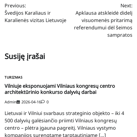
Previous:
Next:
tarp
Švedijos Karaliaus ir
Apklausa atskleidė didelį
įrašų
Karalienės vizitas Lietuvoje
visuomenės pritarimą
referendumui dėl šeimos
sampratos
Susiję įrašai
TURIZMAS
Vilniuje eksponuojami Vilniaus kongresų centro
architektūrinio konkurso dalyvių darbai
Admin
2026-04-16
0
Lietuvai ir Vilniui svarbaus strateginio objekto – iki 4
500 dalyvių galėsiančio priimti Vilniaus kongresų
centro – plėtra įgauna pagreitį. Vilniaus vystymo
kompanijos surengtame tarptautiniame […]