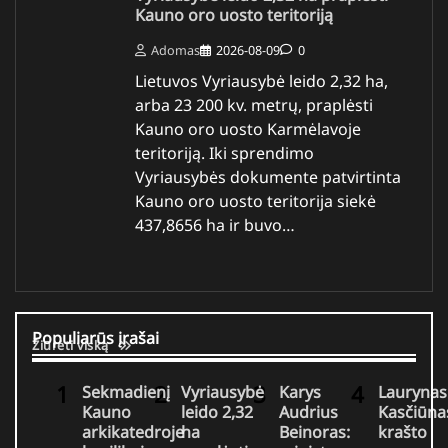
Kauno oro uosto teritoriją
Adomas
2026-08-09
0
Lietuvos Vyriausybė leido 2,32 ha,
arba 23 200 kv. metrų, praplėsti
Kauno oro uosto Karmėlavoje
teritoriją. Iki sprendimo
Vyriausybės dokumente patvirtinta
Kauno oro uosto teritorija siekė
437,8656 ha ir buvo…
Populiarūs įrašai
Žiūrėti viską
Sekmadienį
Vyriausybė
Karys
Laurynas
Kauno
leido 2,32
Audrius
Kasčiūna
arkikatedroje
ha
Beinoras:
krašto