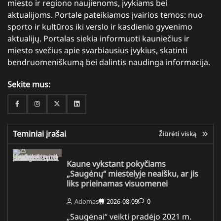
miesto ir regiono naujienoms, įvykiams bei
aktualijoms. Portale pateikiamos įvairios temos: nuo
sporto ir kultūros iki verslo ir kasdienio gyvenimo
aktualijų. Portalas siekia informuoti kauniečius ir
miesto svečius apie svarbiausius įvykius, skatinti
bendruomeniškumą bei dalintis naudinga informacija.
Sekite mus:
Facebook
Instagram
Twitter
Linkedin
Teminiai įrašai
Žiūrėti viską
Kaune vykstant pokyčiams
„Saugėnų“ miestelyje neaišku, ar jis
liks prieinamas visuomenei
Adomas
2026-08-09
0
„Saugėnai“ veikti pradėjo 2021 m.