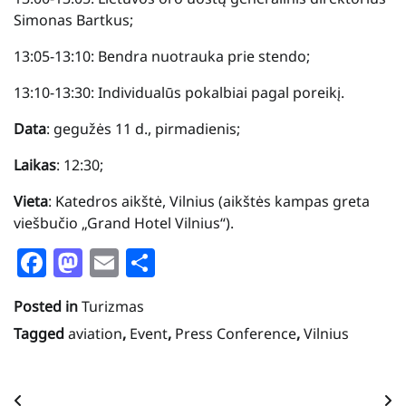
Simonas Bartkus;
13:05-13:10: Bendra nuotrauka prie stendo;
13:10-13:30: Individualūs pokalbiai pagal poreikį.
Data
: gegužės 11 d., pirmadienis;
Laikas
: 12:30;
Vieta
: Katedros aikštė, Vilnius (aikštės kampas greta
viešbučio „Grand Hotel Vilnius“).
Facebook
Mastodon
Email
Share
Posted in
Turizmas
Tagged
aviation
,
Event
,
Press Conference
,
Vilnius
Navigacija