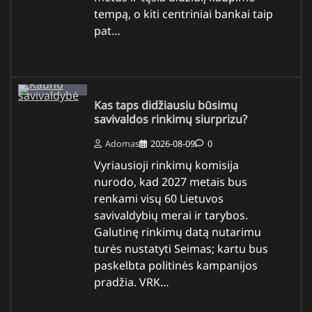
tempą, o kiti centriniai bankai taip
pat…
Kas taps didžiausiu būsimų
savivaldos rinkimų siurprizu?
Adomas
2026-08-09
0
Vyriausioji rinkimų komisija
nurodo, kad 2027 metais bus
renkami visų 60 Lietuvos
savivaldybių merai ir tarybos.
Galutinę rinkimų datą nutarimu
turės nustatyti Seimas; kartu bus
paskelbta politinės kampanijos
pradžia. VRK…