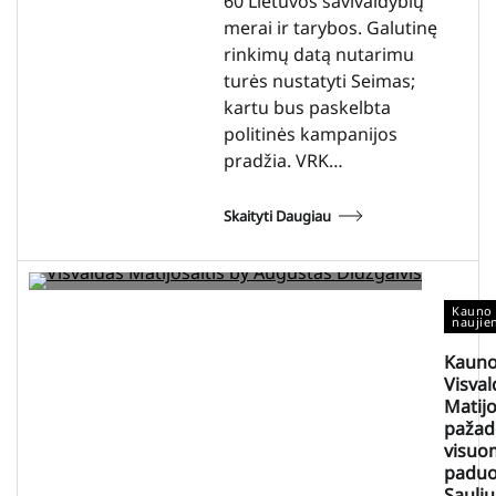
60 Lietuvos savivaldybių
merai ir tarybos. Galutinę
rinkimų datą nutarimu
turės nustatyti Seimas;
kartu bus paskelbta
politinės kampanijos
pradžia. VRK…
Skaityti Daugiau
Kauno 
naujie
Kauno
Visval
Matijo
pažad
visuo
paduo
Sauliu