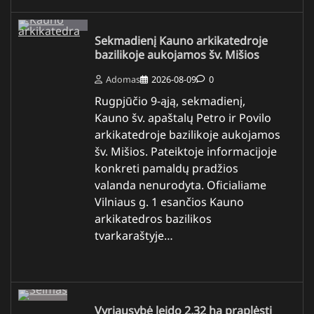
Sekmadienį Kauno arkikatedroje
bazilikoje aukojamos šv. Mišios
Adomas
2026-08-09
0
Rugpjūčio 9-ąją, sekmadienį,
Kauno šv. apaštalų Petro ir Povilo
arkikatedroje bazilikoje aukojamos
šv. Mišios. Pateiktoje informacijoje
konkreti pamaldų pradžios
valanda nenurodyta. Oficialiame
Vilniaus g. 1 esančios Kauno
arkikatedros bazilikos
tvarkaraštyje…
Vyriausybė leido 2,32 ha praplėsti