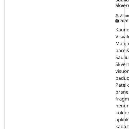
Skvern
Ado
2026
Kauno
Visval
Matijo
pareiš
Sauliu
Skvern
visuo
paduo
Patei
prane
fragm
nenu
kokio
aplink
kada ti