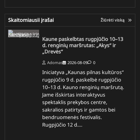
Skaitomiausii įrašai
Žiūrėti viską
Kaune paskelbtas rugpjūčio 10–13
d. renginių maršrutas: „Akys“ ir
„Drevės“
Adomas
2026-08-09
0
Iniciatyva „Kaunas pilnas kultūros“
rugpjūčio 9 d. paskelbė rugpjūčio
10–13 d. Kauno renginių maršrutą.
Jame išskirtas interaktyvus
spektaklis prekybos centre,
sakralios patirtys ir gamtos bei
bendruomenės festivalis.
Rugpjūčio 12 d.…