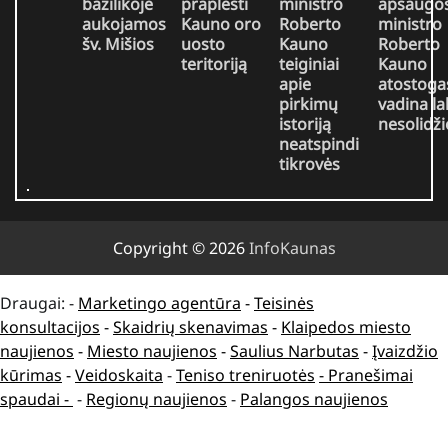
bazilikoje
praplėsti
ministro
apsaugo
aukojamos
Kauno oro
Roberto
ministro
šv. Mišios
uosto
Kauno
Roberto
teritoriją
teiginiai
Kauno
apie
atostoga
pirkimų
vadina la
istoriją
nesolidž
neatspindi
tikrovės
Copyright © 2026
InfoKaunas
Draugai: -
Marketingo agentūra
-
Teisinės
konsultacijos
-
Skaidrių skenavimas
-
Klaipedos miesto
naujienos
-
Miesto naujienos
-
Saulius Narbutas
-
Įvaizdžio
kūrimas
-
Veidoskaita
-
Teniso treniruotės
- Pranešimai
spaudai -
-
Regionų naujienos
-
Palangos naujienos