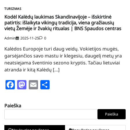
TURIZMAS
Kodėl Kalėdų laukimas Skandinavijoje – išskirtinė
patirtis: išlaikyta vikingų tradicija, viena gražiausių
vietų Žemėje ir žvakių ritualas | BNS Spaudos centras
Admin
2025-11-25
0
Kalėdos Europoje turi daug veidų. Vokietijos mugės,
garsėjančios savo mastu ir klegesiu, daugelį metų yra
neatsiejama šventinio sezono kryptis. Tačiau lietuviai
atranda ir kitą Kalėdų […]
Facebook
Mastodon
Email
Share
Paieška
Paieška