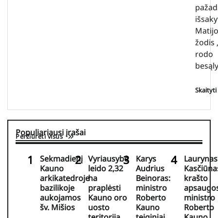
pažad
išsaky
Matijo
žodis
rodo
besąly
Skaityt
Populiariausi įrašai
Peržiūrėti visus
Sekmadienį
Vyriausybė
Karys
Laurynas
Kauno
leido 2,32
Audrius
Kasčiūna
arkikatedroje
ha
Beinoras:
krašto
bazilikoje
praplėsti
ministro
apsaugo
aukojamos
Kauno oro
Roberto
ministro
šv. Mišios
uosto
Kauno
Roberto
teritoriją
teiginiai
Kauno