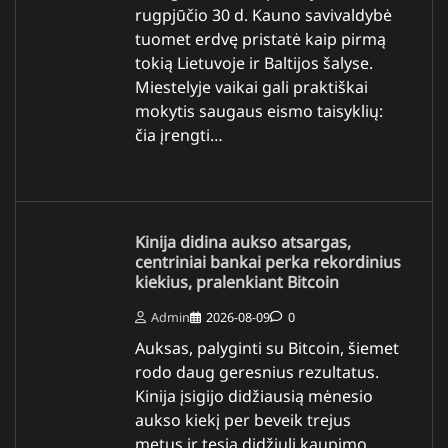
rugpjūčio 30 d. Kauno savivaldybė
tuomet erdvę pristatė kaip pirmą
tokią Lietuvoje ir Baltijos šalyse.
Miestelyje vaikai gali praktiškai
mokytis saugaus eismo taisyklių:
čia įrengti…
Kinija didina aukso atsargas,
centriniai bankai perka rekordinius
kiekius, pralenkiant Bitcoin
Admin
2026-08-09
0
Auksas, palyginti su Bitcoin, šiemet
rodo daug geresnius rezultatus.
Kinija įsigijo didžiausią mėnesio
aukso kiekį per beveik trejus
metus ir tęsia didžiulį kaupimo