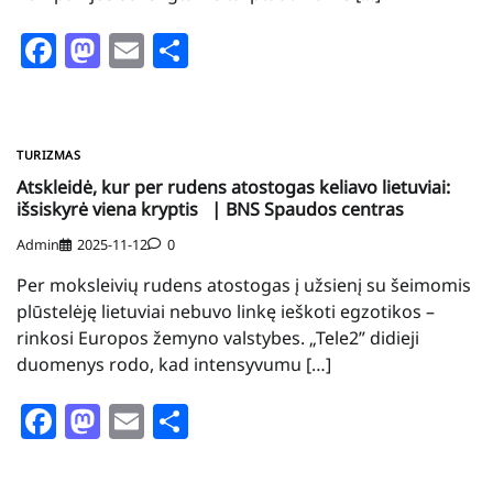
Facebook
Mastodon
Email
Share
TURIZMAS
Atskleidė, kur per rudens atostogas keliavo lietuviai:
išsiskyrė viena kryptis | BNS Spaudos centras
Admin
2025-11-12
0
Per moksleivių rudens atostogas į užsienį su šeimomis
plūstelėję lietuviai nebuvo linkę ieškoti egzotikos –
rinkosi Europos žemyno valstybes. „Tele2” didieji
duomenys rodo, kad intensyvumu […]
Facebook
Mastodon
Email
Share