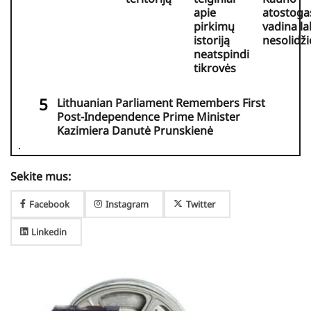
apie
atostoga
pirkimų
vadina la
istoriją
nesolidž
neatspindi
tikrovės
Lithuanian Parliament Remembers First
Post-Independence Prime Minister
Kazimiera Danutė Prunskienė
Sekite mus:
Facebook
Instagram
Twitter
Linkedin