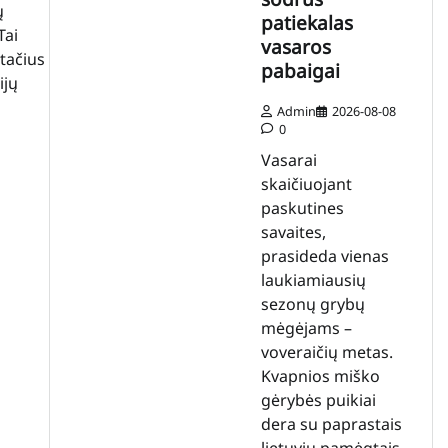
ų
patiekalas
Tai
vasaros
stačius
pabaigai
ijų
Admin
2026-08-08
0
Vasarai
skaičiuojant
paskutines
savaites,
prasideda vienas
laukiamiausių
sezonų grybų
mėgėjams –
voveraičių metas.
Kvapnios miško
gėrybės puikiai
dera su paprastais
lietuvių pamėgtais