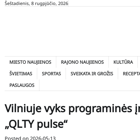
Skip
Šeštadienis, 8 rugpjūčio, 2026
to
content
MIESTO NAUJIENOS
RAJONO NAUJIENOS
KULTŪRA
ŠVIETIMAS
SPORTAS
SVEIKATA IR GROŽIS
RECEPT
PASLAUGOS
Vilniuje vyks programinės į
„QLTY pulse“
Posted on
2026-05-13