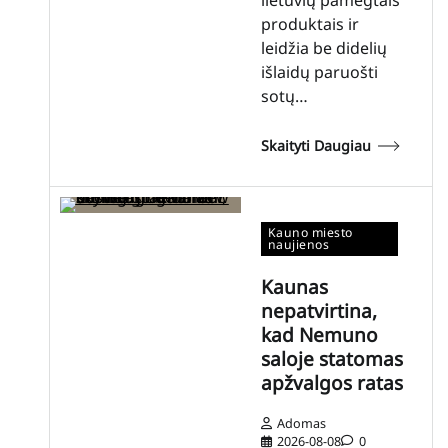
produktais ir
leidžia be didelių
išlaidų paruošti
sotų…
Skaityti Daugiau
Kauno miesto
naujienos
Kaunas
nepatvirtina,
kad Nemuno
saloje statomas
apžvalgos ratas
Adomas
2026-08-08
0