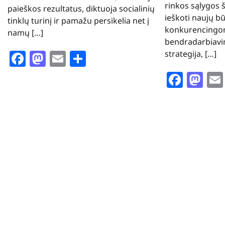
rinkos sąlygos 
paieškos rezultatus, diktuoja socialinių
ieškoti naujų būd
tinklų turinį ir pamažu persikelia net į
konkurencingom
namų […]
bendradarbiavi
Facebook
Mastodon
Email
Share
strategija, […]
Face
Ma