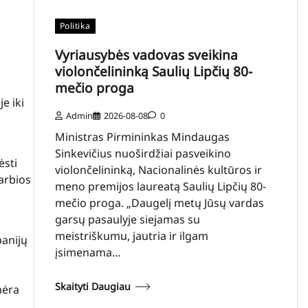
Politika
Vyriausybės vadovas sveikina
violončelininką Saulių Lipčių 80-
mečio proga
e iki
Admin
2026-08-08
0
Ministras Pirmininkas Mindaugas
Sinkevičius nuoširdžiai pasveikino
ėsti
violončelininką, Nacionalinės kultūros ir
varbios
meno premijos laureatą Saulių Lipčių 80-
mečio proga. „Daugelį metų Jūsų vardas
garsų pasaulyje siejamas su
meistriškumu, jautria ir ilgam
panijų
įsimenama…
Skaityti Daugiau
nėra