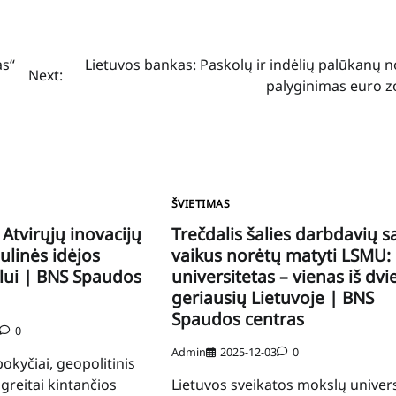
as“
Lietuvos bankas: Paskolų ir indėlių palūkanų 
Next:
palyginimas euro z
ŠVIETIMAS
Atvirųjų inovacijų
Trečdalis šalies darbdavių s
ulinės idėjos
vaikus norėtų matyti LSMU:
slui | BNS Spaudos
universitetas – vienas iš dvi
geriausių Lietuvoje | BNS
Spaudos centras
0
Admin
2025-12-03
0
okyčiai, geopolitinis
greitai kintančios
Lietuvos sveikatos mokslų univers