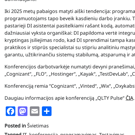
Iki 2025 metų pabaigos matyti aiški tendencija: programav
programuotojams tapo beveik kasdieniu darbo įrankiu. T
pastarieji DI asistentai pasitelkiami rašant kodą, automa
dažniausiai vyksta organiškai: DI papildoma vertė integruoj
kryptingas įsiliejimas rodo, kad DI sprendimai tampa kas
praktikos ir stiprūs specialistai su stipriu analitiniu mąst
garantu, užtikrinančiu sistemų stabilumą, atsparumą ir ati
Konferencijos darbotvarkėje numatyti devyni pranešimai, ku
„Cognizant“, „FLO“, „Hostinger“, „Kayak“, „TestDevLab“, „C
Konferenciją remia “Cognizant“, „Vinted“, „Wix“, „Oxykabs“
Daugiau informacijos apie konferenciją „QLTY Pulse“
ČIA
.
Facebook
Mastodon
Email
Share
Posted in
Švietimas
Tagged
IT
,
konferenciją
,
programavimas
,
Testavimas