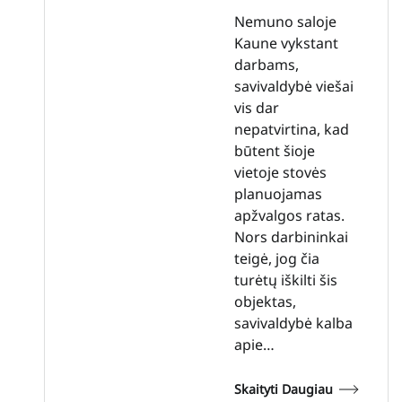
Nemuno saloje
Kaune vykstant
darbams,
savivaldybė viešai
vis dar
nepatvirtina, kad
būtent šioje
vietoje stovės
planuojamas
apžvalgos ratas.
Nors darbininkai
teigė, jog čia
turėtų iškilti šis
objektas,
savivaldybė kalba
apie…
Skaityti Daugiau