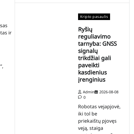
Kripto pasaulis
esas
Ryšių
tas ir
reguliavimo
tarnyba: GNSS
signalų
trikdžiai gali
paveikti
“,
kasdienius
įrenginius
Admin
2026-08-08
0
Robotas vejapjovė,
iki tol be
priekaištų pjovęs
veją, staiga