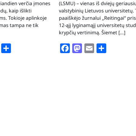
šiandien verčia įmones
(LSMU) – vienas iš dviejų geriausi
ų, kaip išlikti
valstybinių Lietuvos universitetų. 
s. Tokioje aplinkoje
paaiškėjo žurnalui „Reitingai“ pri
mas tampa ne tik
12-ąjį lyginamąjį universitetų stud
krypčių vertinimą. Šiemet […]
book
stodon
Email
Share
Facebook
Mastodon
Email
Share