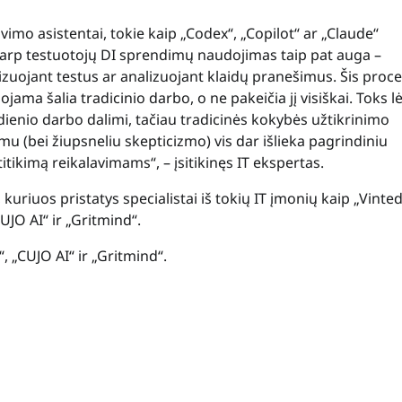
imo asistentai, tokie kaip „Codex“, „Copilot“ ar „Claude“
arp testuotojų DI sprendimų naudojimas taip pat auga –
tizuojant testus ar analizuojant klaidų pranešimus. Šis proc
ama šalia tradicinio darbo, o ne pakeičia jį visiškai. Toks lė
dienio darbo dalimi, tačiau tradicinės kokybės užtikrinimo
ymu (bei žiupsneliu skepticizmo) vis dar išlieka pagrindiniu
tikimą reikalavimams“, – įsitikinęs IT ekspertas.
riuos pristatys specialistai iš tokių IT įmonių kaip „Vinted
UJO AI“ ir „Gritmind“.
, „CUJO AI“ ir „Gritmind“.