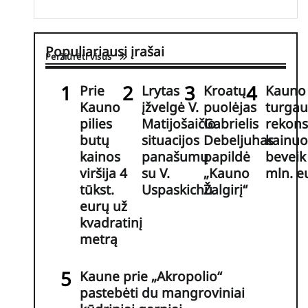
Populiariausi įrašai
Peržiūrėti visus
Prie
Lrytas
Kroatų
Kauno 
Kauno
įžvelgė V.
puolėjas
turgau
pilies
Matijošaičio
Gabrielis
rekons
butų
situacijos
Debeljuhas
kainuo
kainos
panašumų
papildė
beveik
viršija 4
su V.
„Kauno
mln. e
tūkst.
Uspaskichu
Žalgirį“
eurų už
kvadratinį
metrą
Kaune prie „Akropolio“
pastebėti du mangroviniai