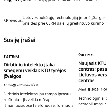
Navigacija
Lietuvos aukštųjų technologijų įmonė „Sargas
Previous:
prisidės prie CERN dalelių greitintuvo kūrimo
tarp
įrašų
Susiję įrašai
ŠVIETIMAS
ŠVIETIMAS
Naujasis KTU 
Dirbtinio intelekto įtaka
centras: pasa
smegenų veiklai: KTU tyrėjos
Lietuvos ver
įžvalgos
centras
Admin
2026-04-21
0
Admin
2025-11-06
Dirbtinis intelektas jau tampa įprastu
Technologiniai p
reiškiniu – jis veikia mūsų
nestabilumas ir 
išmaniuosiuose telefonuose, formuoja