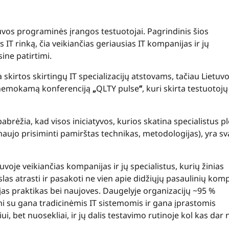
tuvos programinės įrangos testuotojai. Pagrindinis šios
s IT rinką, čia veikiančias geriausias IT kompanijas ir jų
ine patirtimi.
skirtos skirtingų IT specializacijų atstovams, tačiau Lietuvoj
i nemokamą konferenciją
„
QLTY pulse
“
, kuri skirta testuotojų
rėžia, kad visos iniciatyvos, kurios skatina specialistus pl
 naujo prisiminti pamirštas technikas, metodologijas), yra s
voje veikiančias kompanijas ir jų specialistus, kurių žinias
las atrasti ir pasakoti ne vien apie didžiųjų pasaulinių kom
aujas praktikas bei naujoves. Daugelyje organizacijų ~95 %
ami su gana tradicinėmis IT sistemomis ir gana įprastomis
i, bet nuosekliai, ir jų dalis testavimo rutinoje kol kas dar 