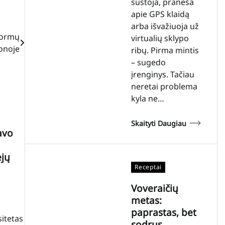
sustoja, praneša
apie GPS klaidą
arba išvažiuoja už
normų
virtualių sklypo
onoje
ribų. Pirma mintis
– sugedo
įrenginys. Tačiau
neretai problema
kyla ne…
Skaityti Daugiau
avo
ejų
Receptai
Voveraičių
metas:
paprastas, bet
itetas
sodrus