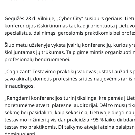
Gegužės 28 d. Vilniuje, „Cyber City“ susiburs geriausi Lie
konferencijos išskirtinumas tai, kad ji orientuota į Lietuvo
specialistus, dalinimąsi gerosiomis praktikomis bei profes
Šiuo metu užsienyje vyksta įvairių konferencijų, kurios yra 
šiol juntamas jų trūkumas. Taip gimė mintis organizuot
profesionalų bendruomenei.
„Cognizant“ Testavimo praktikų vadovas Justas Laužadis pab
savo akiratį, domėtis profesinės srities naujovėmis (ar iš
ir naudingos.
„Rengdami konferencijos turinį tikslingai kreipėmės į Lietu
norėtumėme atverti platesnei auditorijai. Dėl to mūsų tiks
sėkmę bei pasidalinti, kaip sekasi čia, Lietuvoje diegti n
testavimo inžinierių vis dar praleidžia ~95 % laiko dirbd
testavimo praktikomis. DI taikymo atvejai ateina palaipsniu
dominuojanti.