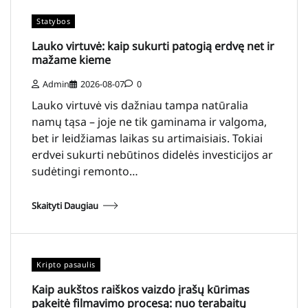
Statybos
Lauko virtuvė: kaip sukurti patogią erdvę net ir
mažame kieme
Admin
2026-08-07
0
Lauko virtuvė vis dažniau tampa natūralia
namų tąsa – joje ne tik gaminama ir valgoma,
bet ir leidžiamas laikas su artimaisiais. Tokiai
erdvei sukurti nebūtinos didelės investicijos ar
sudėtingi remonto…
Skaityti Daugiau
Kripto pasaulis
Kaip aukštos raiškos vaizdo įrašų kūrimas
pakeitė filmavimo procesą: nuo terabaitų