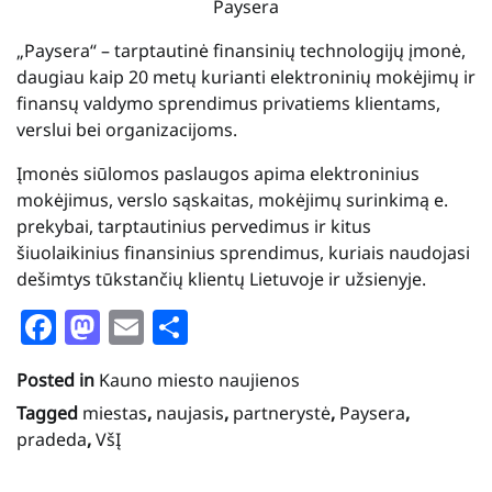
Paysera
„Paysera“ – tarptautinė finansinių technologijų įmonė,
daugiau kaip 20 metų kurianti elektroninių mokėjimų ir
finansų valdymo sprendimus privatiems klientams,
verslui bei organizacijoms.
Įmonės siūlomos paslaugos apima elektroninius
mokėjimus, verslo sąskaitas, mokėjimų surinkimą e.
prekybai, tarptautinius pervedimus ir kitus
šiuolaikinius finansinius sprendimus, kuriais naudojasi
dešimtys tūkstančių klientų Lietuvoje ir užsienyje.
Facebook
Mastodon
Email
Share
Posted in
Kauno miesto naujienos
Tagged
miestas
,
naujasis
,
partnerystė
,
Paysera
,
pradeda
,
VšĮ