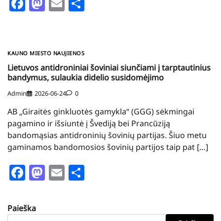
Facebook
Mastodon
Email
Share
KAUNO MIESTO NAUJIENOS
Lietuvos antidroniniai šoviniai siunčiami į tarptautinius
bandymus, sulaukia didelio susidomėjimo
Admin
2026-06-24
0
AB „Giraitės ginkluotės gamykla“ (GGG) sėkmingai
pagamino ir išsiuntė į Švediją bei Prancūziją
bandomąsias antidroninių šovinių partijas. Šiuo metu
gaminamos bandomosios šovinių partijos taip pat […]
Facebook
Mastodon
Email
Share
Paieška