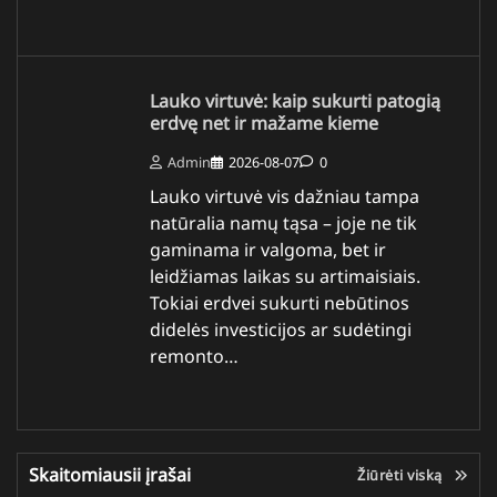
Lauko virtuvė: kaip sukurti patogią
erdvę net ir mažame kieme
Admin
2026-08-07
0
Lauko virtuvė vis dažniau tampa
natūralia namų tąsa – joje ne tik
gaminama ir valgoma, bet ir
leidžiamas laikas su artimaisiais.
Tokiai erdvei sukurti nebūtinos
didelės investicijos ar sudėtingi
remonto…
Skaitomiausii įrašai
Žiūrėti viską