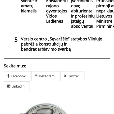
šventė ir
Kaišiadorių
įvertinimus
Prunskie
amatų
rajono
gavę
pirmoji a
kiemelis
gyventojos
abiturientai
neprikla
Vidos
ir profesinių
Lietuvos
Ladienės
įstaigų
Ministrė
absolventai
Pirminin
Verslo centro „Sąvaržėlė“ statybos Vilniuje
pabrėžia konstrukcijų ir
bendradarbiavimo svarbą
Sekite mus:
Facebook
Instagram
Twitter
Linkedin