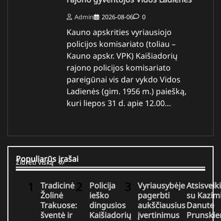
Admin
2026-08-06
0
Kauno apskrities vyriausiojo
policijos komisariato (toliau –
Kauno apskr. VPK) Kaišiadorių
rajono policijos komisariato
pareigūnai vis dar vykdo Vidos
Ladienės (gim. 1956 m.) paiešką,
kuri liepos 31 d. apie 12.00…
Populiarūs įrašai
Žiūrėti viską
Tradicinė
Policija
Vyriausybėje
Atsisveik
Žolinė
ieško
pagerbti
su Kazim
Trakuose:
dingusios
aukščiausius
Danute
šventė ir
Kaišiadorių
įvertinimus
Prunskie