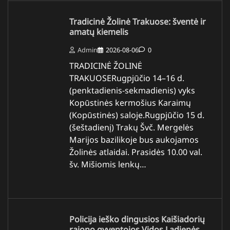
Tradicinė Žolinė Trakuose: šventė ir
amatų kiemelis
Admin
2026-08-06
0
TRADICINĖ ŽOLINĖ
TRAKUOSERugpjūčio 14–16 d.
(penktadienis-sekmadienis) vyks
Kopūstinės kermošius Karaimų
(Kopūstinės) saloje.Rugpjūčio 15 d.
(šeštadienį) Trakų Švč. Mergelės
Marijos bazilikoje bus aukojamos
Žolinės atlaidai. Prasidės 10.00 val.
šv. Mišiomis lenkų…
Policija ieško dingusios Kaišiadorių
rajono gyventojos Vidos Ladienės