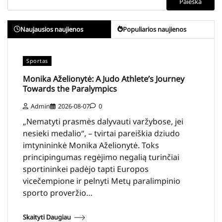
Paieška
Naujausios naujienos
Populiarios naujienos
Sportas
Monika Aželionytė: A Judo Athlete’s Journey
Towards the Paralympics
Admin
2026-08-07
0
„Nematyti prasmės dalyvauti varžybose, jei
nesieki medalio“, – tvirtai pareiškia dziudo
imtynininkė Monika Aželionytė. Toks
principingumas regėjimo negalią turinčiai
sportininkei padėjo tapti Europos
vicečempione ir pelnyti Metų paralimpinio
sporto proveržio…
Skaityti Daugiau