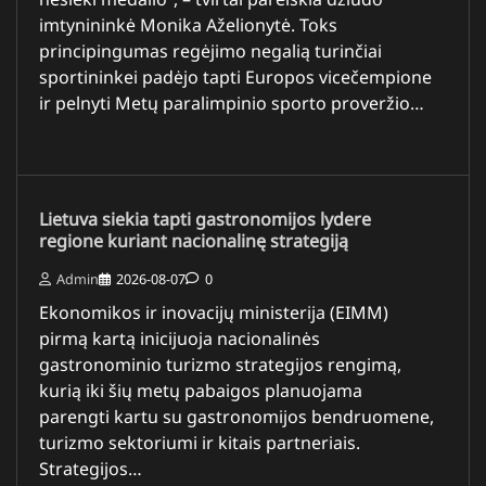
imtynininkė Monika Aželionytė. Toks
principingumas regėjimo negalią turinčiai
sportininkei padėjo tapti Europos vicečempione
ir pelnyti Metų paralimpinio sporto proveržio…
Lietuva siekia tapti gastronomijos lydere
regione kuriant nacionalinę strategiją
Admin
2026-08-07
0
Ekonomikos ir inovacijų ministerija (EIMM)
pirmą kartą inicijuoja nacionalinės
gastronominio turizmo strategijos rengimą,
kurią iki šių metų pabaigos planuojama
parengti kartu su gastronomijos bendruomene,
turizmo sektoriumi ir kitais partneriais.
Strategijos…