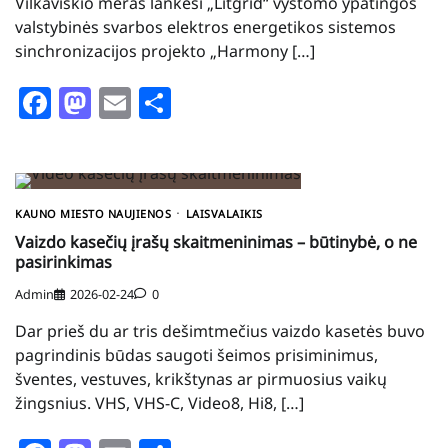
Vilkaviškio meras lankėsi „Litgrid“ vystomo ypatingos
valstybinės svarbos elektros energetikos sistemos
sinchronizacijos projekto „Harmony […]
Facebook
Mastodon
Email
Share
KAUNO MIESTO NAUJIENOS
LAISVALAIKIS
Vaizdo kasečių įrašų skaitmeninimas – būtinybė, o ne
pasirinkimas
Admin
2026-02-24
0
Dar prieš du ar tris dešimtmečius vaizdo kasetės buvo
pagrindinis būdas saugoti šeimos prisiminimus,
šventes, vestuves, krikštynas ar pirmuosius vaikų
žingsnius. VHS, VHS-C, Video8, Hi8, […]