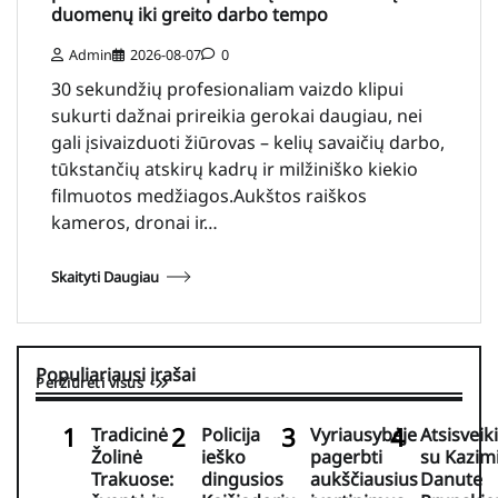
duomenų iki greito darbo tempo
Admin
2026-08-07
0
30 sekundžių profesionaliam vaizdo klipui
sukurti dažnai prireikia gerokai daugiau, nei
gali įsivaizduoti žiūrovas – kelių savaičių darbo,
tūkstančių atskirų kadrų ir milžiniško kiekio
filmuotos medžiagos.Aukštos raiškos
kameros, dronai ir…
Skaityti Daugiau
Populiariausi įrašai
Peržiūrėti visus
Tradicinė
Policija
Vyriausybėje
Atsisveik
Žolinė
ieško
pagerbti
su Kazim
Trakuose:
dingusios
aukščiausius
Danute