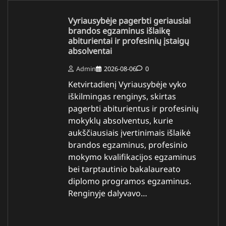
Vyriausybėje pagerbti geriausiai
brandos egzaminus išlaikę
abiturientai ir profesinių įstaigų
absolventai
Admin
2026-08-06
0
Ketvirtadienį Vyriausybėje vyko
iškilmingas renginys, skirtas
pagerbti abiturientus ir profesinių
mokyklų absolventus, kurie
aukščiausiais įvertinimais išlaikė
brandos egzaminus, profesinio
mokymo kvalifikacijos egzaminus
bei tarptautinio bakalaureato
diplomo programos egzaminus.
Renginyje dalyvavo…