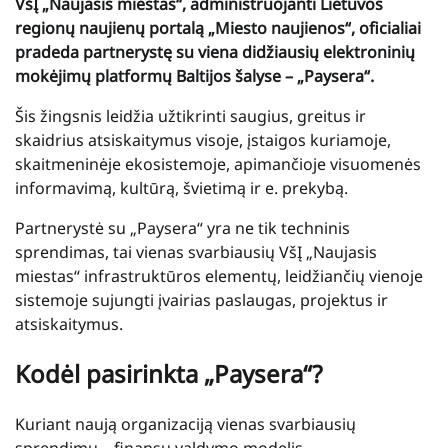
VšĮ „Naujasis miestas“, administruojanti Lietuvos
regionų naujienų portalą „Miesto naujienos“, oficialiai
pradeda partnerystę su viena didžiausių elektroninių
mokėjimų platformų Baltijos šalyse – „Paysera“.
Šis žingsnis leidžia užtikrinti saugius, greitus ir
skaidrius atsiskaitymus visoje, įstaigos kuriamoje,
skaitmeninėje ekosistemoje, apimančioje visuomenės
informavimą, kultūrą, švietimą ir e. prekybą.
Partnerystė su „Paysera“ yra ne tik techninis
sprendimas, tai vienas svarbiausių VšĮ „Naujasis
miestas“ infrastruktūros elementų, leidžiančių vienoje
sistemoje sujungti įvairias paslaugas, projektus ir
atsiskaitymus.
Kodėl pasirinkta „Paysera“?
Kuriant naują organizaciją vienas svarbiausių
sprendimų – finansų valdymo modelis.