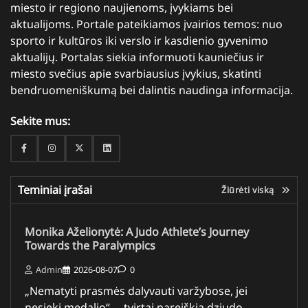
miesto ir regiono naujienoms, įvykiams bei
aktualijoms. Portale pateikiamos įvairios temos: nuo
sporto ir kultūros iki verslo ir kasdienio gyvenimo
aktualijų. Portalas siekia informuoti kauniečius ir
miesto svečius apie svarbiausius įvykius, skatinti
bendruomeniškumą bei dalintis naudinga informacija.
Sekite mus:
Facebook
Instagram
Twitter
Linkedin
Teminiai įrašai
Žiūrėti viską
Monika Aželionytė: A Judo Athlete’s Journey
Towards the Paralympics
Admin
2026-08-07
0
„Nematyti prasmės dalyvauti varžybose, jei
nesieki medalio“, – tvirtai pareiškia dziudo