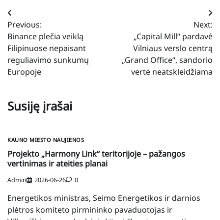
Navigacija
Previous:
Next:
tarp
Binance plečia veiklą
„Capital Mill“ pardavė
įrašų
Filipinuose nepaisant
Vilniaus verslo centrą
reguliavimo sunkumų
„Grand Office“, sandorio
Europoje
vertė neatskleidžiama
Susiję įrašai
KAUNO MIESTO NAUJIENOS
Projekto „Harmony Link“ teritorijoje – pažangos
vertinimas ir ateities planai
Admin
2026-06-26
0
Energetikos ministras, Seimo Energetikos ir darnios
plėtros komiteto pirmininko pavaduotojas ir