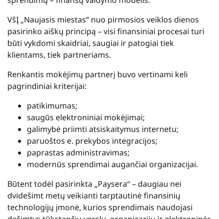
VšĮ „Naujasis miestas“ nuo pirmosios veiklos dienos
pasirinko aiškų principą – visi finansiniai procesai turi
būti vykdomi skaidriai, saugiai ir patogiai tiek
klientams, tiek partneriams.
Renkantis mokėjimų partnerį buvo vertinami keli
pagrindiniai kriterijai:
patikimumas;
saugūs elektroniniai mokėjimai;
galimybė priimti atsiskaitymus internetu;
paruoštos e. prekybos integracijos;
paprastas administravimas;
modernūs sprendimai augančiai organizacijai.
Būtent todėl pasirinkta „Paysera“ – daugiau nei
dvidešimt metų veikianti tarptautinė finansinių
technologijų įmonė, kurios sprendimais naudojasi
dešimtys tūkstančių verslų, organizacijų ir elektroninės