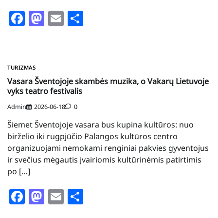
Facebook
Mastodon
Email
Share
TURIZMAS
Vasara Šventojoje skambės muzika, o Vakarų Lietuvoje
vyks teatro festivalis
Admin
2026-06-18
0
Šiemet Šventojoje vasara bus kupina kultūros: nuo
birželio iki rugpjūčio Palangos kultūros centro
organizuojami nemokami renginiai pakvies gyventojus
ir svečius mėgautis įvairiomis kultūrinėmis patirtimis
po […]
Facebook
Mastodon
Email
Share