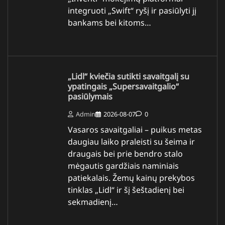
integruoti „Swift“ ryšį ir pasiūlyti jį
bankams bei kitoms…
„Lidl“ kviečia sutikti savaitgalį su
ypatingais „Supersavaitgalio“
pasiūlymais
Admin
2026-08-07
0
Vasaros savaitgaliai – puikus metas
daugiau laiko praleisti su šeima ir
draugais bei prie bendro stalo
mėgautis gardžiais naminiais
patiekalais. Žemų kainų prekybos
tinklas „Lidl“ ir šį šeštadienį bei
sekmadienį…