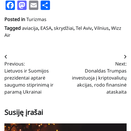
Facebook
Mastodon
Email
Share
Posted in
Turizmas
Tagged
aviacija
,
EASA
,
skrydžiai
,
Tel Aviv
,
Vilnius
,
Wizz
Air
Navigacija
Previous:
Next:
tarp
Lietuvos ir Suomijos
Donaldas Trumpas
įrašų
prezidentai aptarė
investuoja į kriptovaliutų
saugumo stiprinimą ir
akcijas, rodo finansinė
paramą Ukrainai
ataskaita
Susiję įrašai