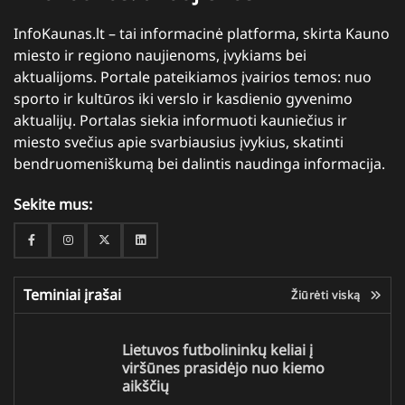
InfoKaunas.lt – tai informacinė platforma, skirta Kauno
miesto ir regiono naujienoms, įvykiams bei
aktualijoms. Portale pateikiamos įvairios temos: nuo
sporto ir kultūros iki verslo ir kasdienio gyvenimo
aktualijų. Portalas siekia informuoti kauniečius ir
miesto svečius apie svarbiausius įvykius, skatinti
bendruomeniškumą bei dalintis naudinga informacija.
Sekite mus:
Facebook
Instagram
Twitter
Linkedin
Teminiai įrašai
Žiūrėti viską
Lietuvos futbolininkų keliai į
viršūnes prasidėjo nuo kiemo
aikščių