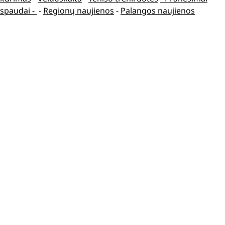
spaudai -
-
Regionų naujienos
-
Palangos naujienos