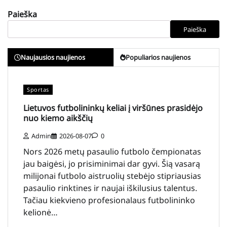
Paieška
Paieška
Naujausios naujienos
Populiarios naujienos
Sportas
Lietuvos futbolininkų keliai į viršūnes prasidėjo
nuo kiemo aikščių
Admin
2026-08-07
0
Nors 2026 metų pasaulio futbolo čempionatas
jau baigėsi, jo prisiminimai dar gyvi. Šią vasarą
milijonai futbolo aistruolių stebėjo stipriausias
pasaulio rinktines ir naujai iškilusius talentus.
Tačiau kiekvieno profesionalaus futbolininko
kelionė…