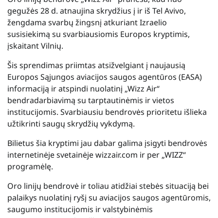
gegužės 28 d. atnaujina skrydžius į ir iš Tel Avivo,
žengdama svarbų žingsnį atkuriant Izraelio
susisiekimą su svarbiausiomis Europos kryptimis,
įskaitant Vilnių.
Šis sprendimas priimtas atsižvelgiant į naujausią
Europos Sąjungos aviacijos saugos agentūros (EASA)
informaciją ir atspindi nuolatinį „Wizz Air“
bendradarbiavimą su tarptautinėmis ir vietos
institucijomis. Svarbiausiu bendrovės prioritetu išlieka
užtikrinti saugų skrydžių vykdymą.
Bilietus šia kryptimi jau dabar galima įsigyti bendrovės
internetinėje svetainėje wizzair.com ir per „WIZZ“
programėlę.
Oro linijų bendrovė ir toliau atidžiai stebės situaciją bei
palaikys nuolatinį ryšį su aviacijos saugos agentūromis,
saugumo institucijomis ir valstybinėmis