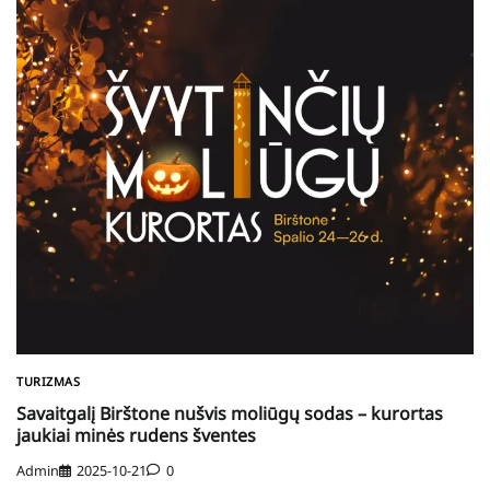
TURIZMAS
Savaitgalį Birštone nušvis moliūgų sodas – kurortas
jaukiai minės rudens šventes
Admin
2025-10-21
0