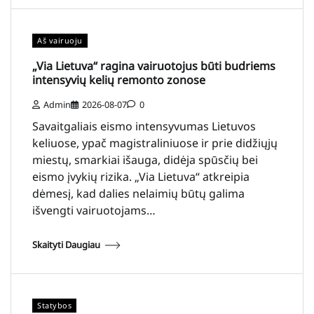
Aš vairuoju
„Via Lietuva“ ragina vairuotojus būti budriems
intensyvių kelių remonto zonose
Admin
2026-08-07
0
Savaitgaliais eismo intensyvumas Lietuvos
keliuose, ypač magistraliniuose ir prie didžiųjų
miestų, smarkiai išauga, didėja spūsčių bei
eismo įvykių rizika. „Via Lietuva“ atkreipia
dėmesį, kad dalies nelaimių būtų galima
išvengti vairuotojams…
Skaityti Daugiau
Statybos