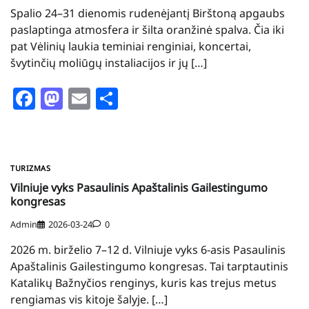
Spalio 24–31 dienomis rudenėjantį Birštoną apgaubs
paslaptinga atmosfera ir šilta oranžinė spalva. Čia iki
pat Vėlinių laukia teminiai renginiai, koncertai,
švytinčių moliūgų instaliacijos ir jų […]
Facebook
Mastodon
Email
Share
TURIZMAS
Vilniuje vyks Pasaulinis Apaštalinis Gailestingumo
kongresas
Admin
2026-03-24
0
2026 m. birželio 7–12 d. Vilniuje vyks 6-asis Pasaulinis
Apaštalinis Gailestingumo kongresas. Tai tarptautinis
Katalikų Bažnyčios renginys, kuris kas trejus metus
rengiamas vis kitoje šalyje. […]