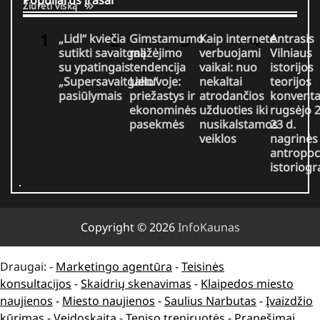
Populiarūs įrašai
Žiūrėti viską
„Lidl“ kviečia
Gimstamumo
Kaip internete
Antrasis
sutikti savaitgalį
mažėjimo
verbuojami
Vilniaus
su ypatingais
tendencija
vaikai: nuo
istorijos
„Supersavaitgalio“
Lietuvoje:
nekaltai
teorijos
pasiūlymais
priežastys ir
atrodančios
konventa
ekonominės
užduoties iki
rugsėjo 
pasekmės
nusikalstamos
23 d.
veiklos
nagrinės
antropo
istoriogra
Copyright © 2026
InfoKaunas
Draugai: -
Marketingo agentūra
-
Teisinės
konsultacijos
-
Skaidrių skenavimas
-
Klaipedos miesto
naujienos
-
Miesto naujienos
-
Saulius Narbutas
-
Įvaizdžio
kūrimas
-
Veidoskaita
-
Teniso treniruotės
- Pranešimai