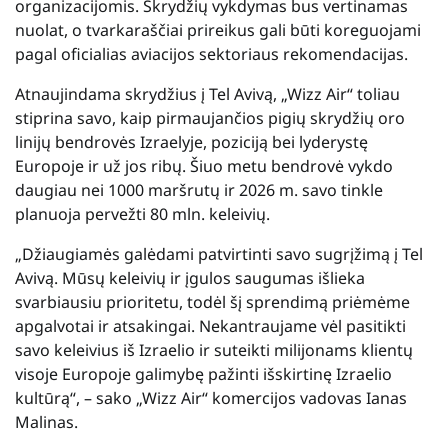
organizacijomis. Skrydžių vykdymas bus vertinamas
nuolat, o tvarkaraščiai prireikus gali būti koreguojami
pagal oficialias aviacijos sektoriaus rekomendacijas.
Atnaujindama skrydžius į Tel Avivą, „Wizz Air“ toliau
stiprina savo, kaip pirmaujančios pigių skrydžių oro
linijų bendrovės Izraelyje, poziciją bei lyderystę
Europoje ir už jos ribų. Šiuo metu bendrovė vykdo
daugiau nei 1000 maršrutų ir 2026 m. savo tinkle
planuoja pervežti 80 mln. keleivių.
„Džiaugiamės galėdami patvirtinti savo sugrįžimą į Tel
Avivą. Mūsų keleivių ir įgulos saugumas išlieka
svarbiausiu prioritetu, todėl šį sprendimą priėmėme
apgalvotai ir atsakingai. Nekantraujame vėl pasitikti
savo keleivius iš Izraelio ir suteikti milijonams klientų
visoje Europoje galimybę pažinti išskirtinę Izraelio
kultūrą“, – sako „Wizz Air“ komercijos vadovas Ianas
Malinas.