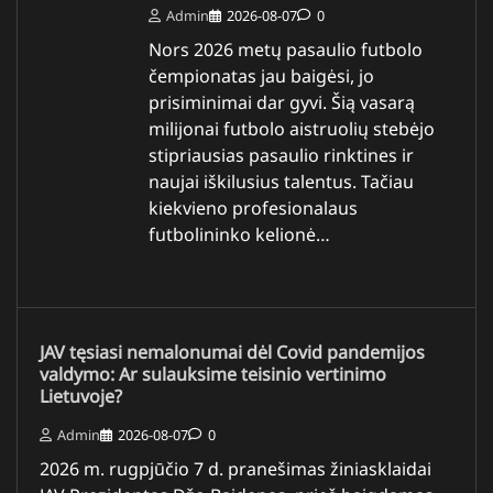
Admin
2026-08-07
0
Nors 2026 metų pasaulio futbolo
čempionatas jau baigėsi, jo
prisiminimai dar gyvi. Šią vasarą
milijonai futbolo aistruolių stebėjo
stipriausias pasaulio rinktines ir
naujai iškilusius talentus. Tačiau
kiekvieno profesionalaus
futbolininko kelionė…
JAV tęsiasi nemalonumai dėl Covid pandemijos
valdymo: Ar sulauksime teisinio vertinimo
Lietuvoje?
Admin
2026-08-07
0
2026 m. rugpjūčio 7 d. pranešimas žiniasklaidai