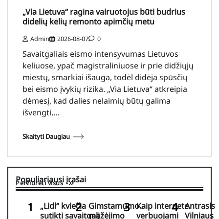
„Via Lietuva“ ragina vairuotojus būti budrius
didelių kelių remonto apimčių metu
Admin
2026-08-07
0
Savaitgaliais eismo intensyvumas Lietuvos
keliuose, ypač magistraliniuose ir prie didžiųjų
miestų, smarkiai išauga, todėl didėja spūsčių
bei eismo įvykių rizika. „Via Lietuva“ atkreipia
dėmesį, kad dalies nelaimių būtų galima
išvengti,…
Skaityti Daugiau
Populiariausi įrašai
Peržiūrėti visus
„Lidl“ kviečia
Gimstamumo
Kaip internete
Antrasis
sutikti savaitgalį
mažėjimo
verbuojami
Vilniaus