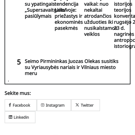
su ypatingais
tendencija
vaikai: nuo
istorijos
„Supersavaitgalio“
Lietuvoje:
nekaltai
teorijos
pasiūlymais
priežastys ir
atrodančios
konventa
ekonominės
užduoties iki
rugsėjo 
pasekmės
nusikalstamos
23 d.
veiklos
nagrinės
antropo
istoriogra
Seimo Pirmininkas Juozas Olekas susitiks
su Vyriausybės nariais ir Vilniaus miesto
meru
Sekite mus:
Facebook
Instagram
Twitter
Linkedin