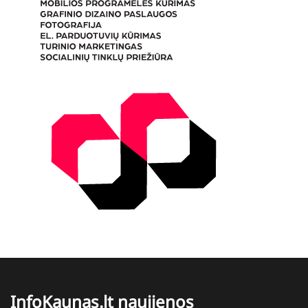
InfoKaunas.lt naujienos