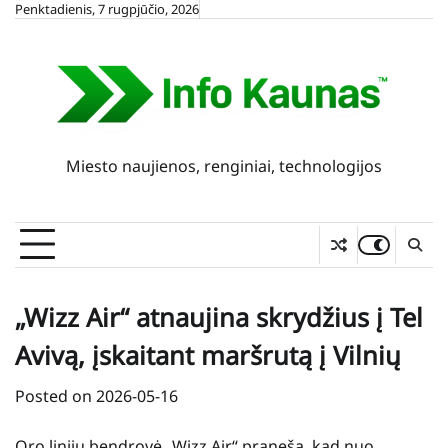
Skip
Penktadienis, 7 rugpjūčio, 2026
to
content
Miesto naujienos, renginiai, technologijos
„Wizz Air“ atnaujina skrydžius į Tel
Avivą, įskaitant maršrutą į Vilnių
Posted on
2026-05-16
Oro linijų bendrovė „Wizz Air“ praneša, kad nuo