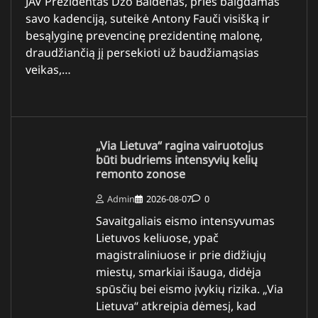
JAV Prezidentas Džo Baidenas, prieš baigdamas
savo kadenciją, suteikė Antony Fauči visišką ir
besąlyginę prevencinę prezidentinę malonę,
draudžiančią jį persekioti už baudžiamąsias
veikas,…
„Via Lietuva“ ragina vairuotojus
būti budriems intensyvių kelių
remonto zonose
Admin
2026-08-07
0
Savaitgaliais eismo intensyvumas
Lietuvos keliuose, ypač
magistraliniuose ir prie didžiųjų
miestų, smarkiai išauga, didėja
spūsčių bei eismo įvykių rizika. „Via
Lietuva“ atkreipia dėmesį, kad