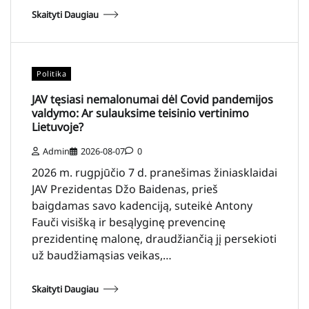
Skaityti Daugiau
Politika
JAV tęsiasi nemalonumai dėl Covid pandemijos
valdymo: Ar sulauksime teisinio vertinimo
Lietuvoje?
Admin
2026-08-07
0
2026 m. rugpjūčio 7 d. pranešimas žiniasklaidai
JAV Prezidentas Džo Baidenas, prieš
baigdamas savo kadenciją, suteikė Antony
Fauči visišką ir besąlyginę prevencinę
prezidentinę malonę, draudžiančią jį persekioti
už baudžiamąsias veikas,…
Skaityti Daugiau