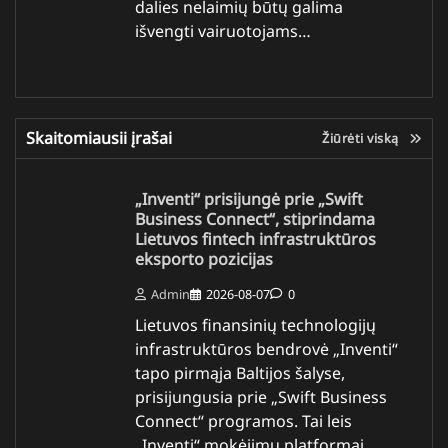
dalies nelaimių būtų galima
išvengti vairuotojams…
Skaitomiausii įrašai
Žiūrėti viską
„Inventi“ prisijungė prie „Swift
Business Connect“, stiprindama
Lietuvos fintech infrastruktūros
eksporto pozicijas
Admin
2026-08-07
0
Lietuvos finansinių technologijų
infrastruktūros bendrovė „Inventi“
tapo pirmąja Baltijos šalyse,
prisijungusia prie „Swift Business
Connect“ programos. Tai leis
„Inventi“ mokėjimų platformai