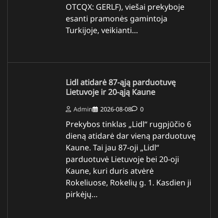
OTCQX: GERLF), viešai prekyboje
esanti pramonės gamintoja
Turkijoje, veikianti…
Lidl atidarė 87-ąją parduotuvę
Lietuvoje ir 20-ąją Kaune
Admin
2026-08-08
0
Prekybos tinklas „Lidl“ rugpjūčio 6
dieną atidarė dar vieną parduotuvę
Kaune. Tai jau 87-oji „Lidl“
parduotuvė Lietuvoje bei 20-oji
Kaune, kuri duris atvėrė
Rokeliuose, Rokelių g. 1. Kasdien ji
pirkėjų…