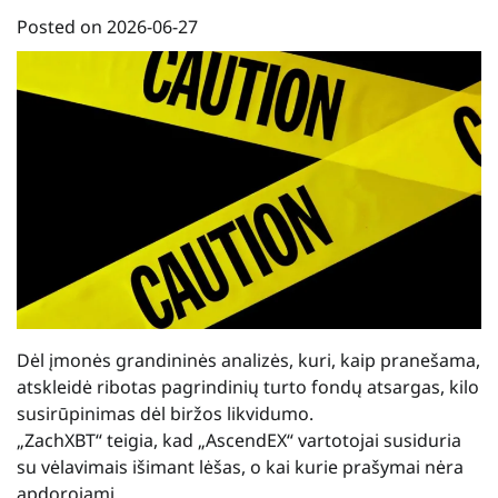
Posted on
2026-06-27
Dėl įmonės grandininės analizės, kuri, kaip pranešama,
atskleidė ribotas pagrindinių turto fondų atsargas, kilo
susirūpinimas dėl biržos likvidumo.
„ZachXBT“ teigia, kad „AscendEX“ vartotojai susiduria
su vėlavimais išimant lėšas, o kai kurie prašymai nėra
apdorojami.