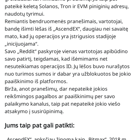
pateikė keletą Solanos, Tron ir EVM piniginių adresų,
naudotų tyrimui.
Remiantis bendruomenės pranešimais, vartotojai,
bandę išimti lėšas iš „AscendEX“, daugiau nei savaitę
mato, kad jų operacijos yra įstrigusios stadijoje
„inicijuojama“.
Savo „Reddit“ paskyroje vienas vartotojas apibūdino
savo patirtį, teigdamas, kad išėmimams net
nesuteikiamas operacijos ID. Jų lėšos buvo nurašytos
nuo turimos sumos ir dabar yra užblokuotos be jokio
paaiškinimo iš platformos.
Birža, anot pranešimų, dar nepateikė jokios
reikšmingos pagalbos ar paaiškinimų per savo
palaikymo kanalus, taip pat nepateikė jokio viešo
atsakymo į susirūpinimą.
Jums taip pat gali patikti:
„AscendEX“, anksčiau žinoma kaip „Bitmax“, 2018 m.