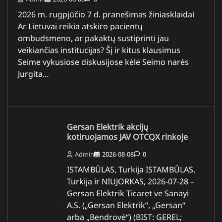
2026 m. rugpjūčio 7 d. pranešimas žiniasklaidai
Ar Lietuvai reikia atskiro pacientų
ombudsmeno, ar pakaktų sustiprinti jau
veikiančias institucijas? Šį ir kitus klausimus
Seime vykusiose diskusijose kėlė Seimo narės
Jurgita…
Gersan Elektrik akcijų
kotiruojamos JAV OTCQX rinkoje
Admin
2026-08-08
0
ISTAMBŪLAS, Turkija ISTAMBŪLAS,
Turkija ir NIUJORKAS, 2026-07-28 –
Gersan Elektrik Ticaret ve Sanayi
A.S. („Gersan Elektrik“, „Gersan“
arba „Bendrovė“) (BIST: GEREL;