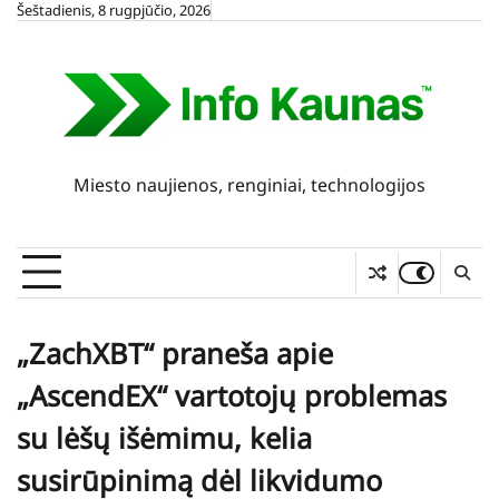
Skip
Šeštadienis, 8 rugpjūčio, 2026
to
content
Miesto naujienos, renginiai, technologijos
„ZachXBT“ praneša apie
„AscendEX“ vartotojų problemas
su lėšų išėmimu, kelia
susirūpinimą dėl likvidumo