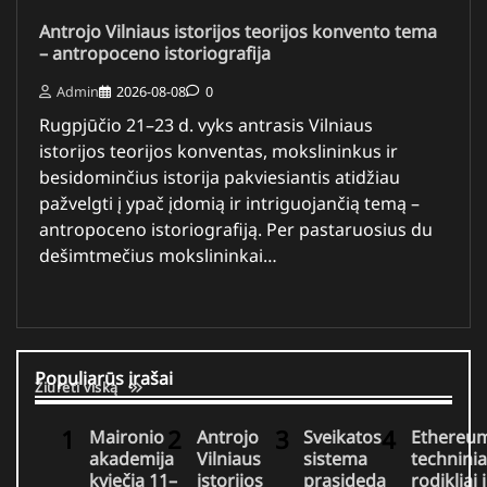
Antrojo Vilniaus istorijos teorijos konvento tema
– antropoceno istoriografija
Admin
2026-08-08
0
Rugpjūčio 21–23 d. vyks antrasis Vilniaus
istorijos teorijos konventas, mokslininkus ir
besidominčius istorija pakviesiantis atidžiau
pažvelgti į ypač įdomią ir intriguojančią temą –
antropoceno istoriografiją. Per pastaruosius du
dešimtmečius mokslininkai…
Populiarūs įrašai
Žiūrėti viską
Maironio
Antrojo
Sveikatos
Ethereu
akademija
Vilniaus
sistema
techninia
kviečia 11–
istorijos
prasideda
rodikliai i