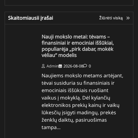
Skaitomiausii įrašai
Žiūrėti viską
Nauji mokslo metai: tėvams –
finansiniai ir emociniai iššūkiai,
populiarėja „pirk dabar, mokėk
vėliau“ modelis
Admin
2026-08-08
0
Naujiems mokslo metams artėjant,
tėvai susiduria su finansiniais ir
emociniais iššūkiais ruošiant
vaikus į mokyklą. Dėl kylančių
elektronikos prekių kainų ir vaikų
lūkesčių įsigyti madingų, prekės
ženklų daiktų, pasiruošimas
tampa…