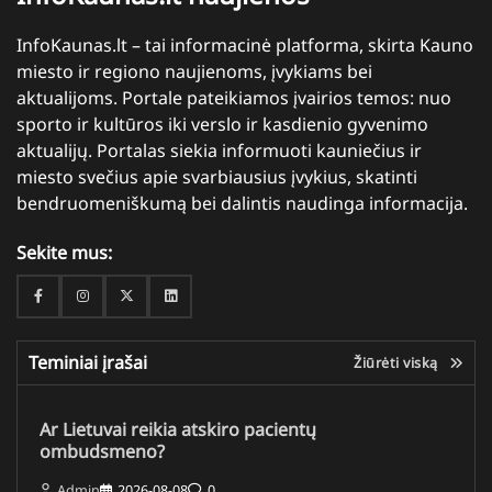
InfoKaunas.lt – tai informacinė platforma, skirta Kauno
miesto ir regiono naujienoms, įvykiams bei
aktualijoms. Portale pateikiamos įvairios temos: nuo
sporto ir kultūros iki verslo ir kasdienio gyvenimo
aktualijų. Portalas siekia informuoti kauniečius ir
miesto svečius apie svarbiausius įvykius, skatinti
bendruomeniškumą bei dalintis naudinga informacija.
Sekite mus:
Facebook
Instagram
Twitter
Linkedin
Teminiai įrašai
Žiūrėti viską
Ar Lietuvai reikia atskiro pacientų
ombudsmeno?
Admin
2026-08-08
0