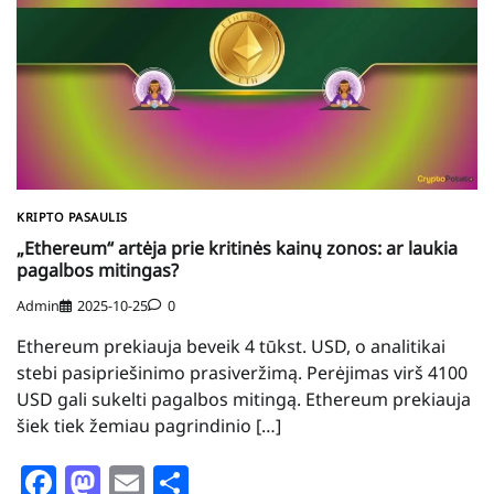
KRIPTO PASAULIS
„Ethereum“ artėja prie kritinės kainų zonos: ar laukia
pagalbos mitingas?
Admin
2025-10-25
0
Ethereum prekiauja beveik 4 tūkst. USD, o analitikai
stebi pasipriešinimo prasiveržimą. Perėjimas virš 4100
USD gali sukelti pagalbos mitingą. Ethereum prekiauja
šiek tiek žemiau pagrindinio […]
Facebook
Mastodon
Email
Share