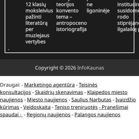
12 klasių
teorijos
ne
institucin
moksleivius
konvento
ligoninėje
susidomė
pažinti
tema –
rodo
literatūrą
antropoceno
stiprėjan
per
istoriografija
ilgalaikę
muziejaus
vertybes
Copyright © 2026
InfoKaunas
Draugai: -
Marketingo agentūra
-
Teisinės
konsultacijos
-
Skaidrių skenavimas
-
Klaipedos miesto
naujienos
-
Miesto naujienos
-
Saulius Narbutas
-
Įvaizdžio
kūrimas
-
Veidoskaita
-
Teniso treniruotės
- Pranešimai
spaudai -
-
Regionų naujienos
-
Palangos naujienos