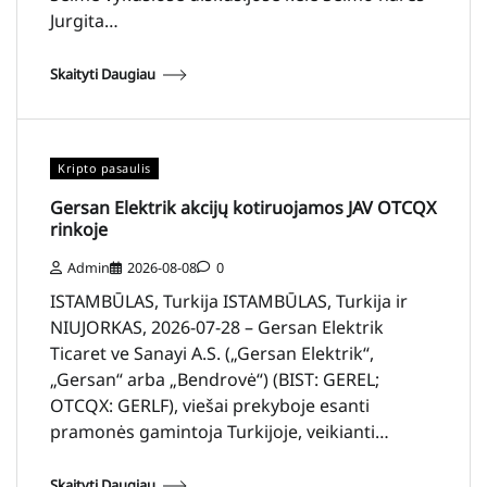
Jurgita…
Skaityti Daugiau
Kripto pasaulis
Gersan Elektrik akcijų kotiruojamos JAV OTCQX
rinkoje
Admin
2026-08-08
0
ISTAMBŪLAS, Turkija ISTAMBŪLAS, Turkija ir
NIUJORKAS, 2026-07-28 – Gersan Elektrik
Ticaret ve Sanayi A.S. („Gersan Elektrik“,
„Gersan“ arba „Bendrovė“) (BIST: GEREL;
OTCQX: GERLF), viešai prekyboje esanti
pramonės gamintoja Turkijoje, veikianti…
Skaityti Daugiau