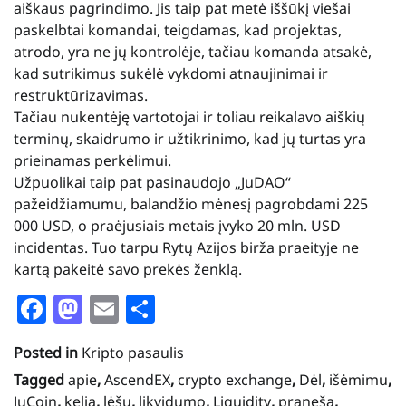
aiškaus pagrindimo. Jis taip pat metė iššūkį viešai
paskelbtai komandai, teigdamas, kad projektas,
atrodo, yra ne jų kontrolėje, tačiau komanda atsakė,
kad sutrikimus sukėlė vykdomi atnaujinimai ir
restruktūrizavimas.
Tačiau nukentėję vartotojai ir toliau reikalavo aiškių
terminų, skaidrumo ir užtikrinimo, kad jų turtas yra
prieinamas perkėlimui.
Užpuolikai taip pat pasinaudojo „JuDAO“
pažeidžiamumu, balandžio mėnesį pagrobdami 225
000 USD, o praėjusiais metais įvyko 20 mln. USD
incidentas. Tuo tarpu Rytų Azijos birža praeityje ne
kartą pakeitė savo prekės ženklą.
Facebook
Mastodon
Email
Share
Posted in
Kripto pasaulis
Tagged
apie
,
AscendEX
,
crypto exchange
,
Dėl
,
išėmimu
,
JuCoin
,
kelią
,
lėšų
,
likvidumo
,
Liquidity
,
praneša
,