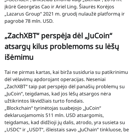
įkūrė George’as Cao ir Ariel Ling. Šiaurės Korėjos
„Lazarus Group“ 2021 m. gruodį nulaužė platformą ir
pagrobė 78 mln. USD.
„ZachXBT“ perspėja dėl „JuCoin“
atsargų kilus problemoms su lėšų
išėmimu
Tai ne pirmas kartas, kai birža susiduria su patikrinimu
dėl vėlavimų apdorojant operacijas. Neseniai
„ZachXBT“ taip pat perspėjo dėl panašių problemų su
„JuCoin“, teigdamas, kad jos lėšų atsargos nėra
užtikrintos likvidžiais turto fondais.
„Blockchain“ tyrinėtojas suabejojo „JuCoin“
deklaruojamomis 511 mln. USD atsargomis,
teigdamas, kad didžioji jų dalis, atrodo, yra susieta su
„USDC“ ir „USDT“, išleistais savo „JuChain“ tinkluose, be