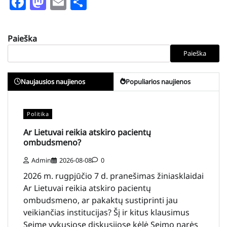
Facebook
Mastodon
Email
Share
Paieška
Paieška
Naujausios naujienos
Populiarios naujienos
Politika
Ar Lietuvai reikia atskiro pacientų
ombudsmeno?
Admin
2026-08-08
0
2026 m. rugpjūčio 7 d. pranešimas žiniasklaidai
Ar Lietuvai reikia atskiro pacientų
ombudsmeno, ar pakaktų sustiprinti jau
veikiančias institucijas? Šį ir kitus klausimus
Seime vykusiose diskusijose kėlė Seimo narės