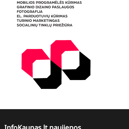
InfoKaunas.lt naujienos