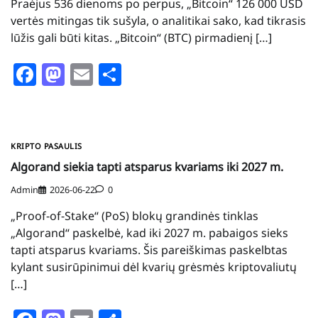
Praėjus 536 dienoms po perpus, „Bitcoin“ 126 000 USD
vertės mitingas tik sušyla, o analitikai sako, kad tikrasis
lūžis gali būti kitas. „Bitcoin“ (BTC) pirmadienį […]
Facebook
Mastodon
Email
Share
KRIPTO PASAULIS
Algorand siekia tapti atsparus kvariams iki 2027 m.
Admin
2026-06-22
0
„Proof-of-Stake“ (PoS) blokų grandinės tinklas
„Algorand“ paskelbė, kad iki 2027 m. pabaigos sieks
tapti atsparus kvariams. Šis pareiškimas paskelbtas
kylant susirūpinimui dėl kvarių grėsmės kriptovaliutų
[…]