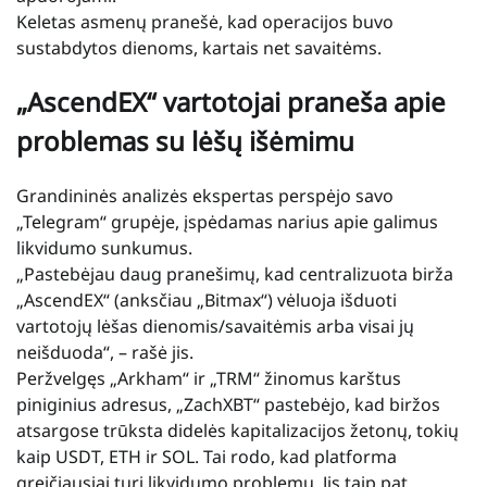
Keletas asmenų pranešė, kad operacijos buvo
sustabdytos dienoms, kartais net savaitėms.
„AscendEX“ vartotojai praneša apie
problemas su lėšų išėmimu
Grandininės analizės ekspertas perspėjo savo
„Telegram“ grupėje, įspėdamas narius apie galimus
likvidumo sunkumus.
„Pastebėjau daug pranešimų, kad centralizuota birža
„AscendEX“ (anksčiau „Bitmax“) vėluoja išduoti
vartotojų lėšas dienomis/savaitėmis arba visai jų
neišduoda“, – rašė jis.
Peržvelgęs „Arkham“ ir „TRM“ žinomus karštus
piniginius adresus, „ZachXBT“ pastebėjo, kad biržos
atsargose trūksta didelės kapitalizacijos žetonų, tokių
kaip USDT, ETH ir SOL. Tai rodo, kad platforma
greičiausiai turi likvidumo problemų. Jis taip pat