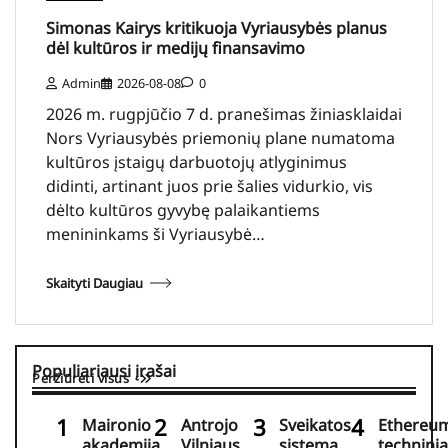
Simonas Kairys kritikuoja Vyriausybės planus
dėl kultūros ir medijų finansavimo
Admin
2026-08-08
0
2026 m. rugpjūčio 7 d. pranešimas žiniasklaidai
Nors Vyriausybės priemonių plane numatoma
kultūros įstaigų darbuotojų atlyginimus
didinti, artinant juos prie šalies vidurkio, vis
dėlto kultūros gyvybę palaikantiems
menininkams ši Vyriausybė…
Skaityti Daugiau
Populiariausi įrašai
Peržiūrėti visus
Maironio
Antrojo
Sveikatos
Ethereu
akademija
Vilniaus
sistema
techninia