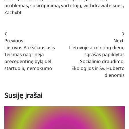
problemas
,
susirūpinimą
,
vartotojų
,
withdrawal issues
,
Zachxbt
Navigacija
Previous:
Next:
tarp
Lietuvos Aukščiausiasis
Lietuvoje atmintinų dienų
įrašų
Teismas nagrinėja
sąrašas papildytas
precedentinę bylą dėl
Socialinio draudimo,
startuolių nemokumo
Ekologijos ir Šv. Huberto
dienomis
Susiję įrašai