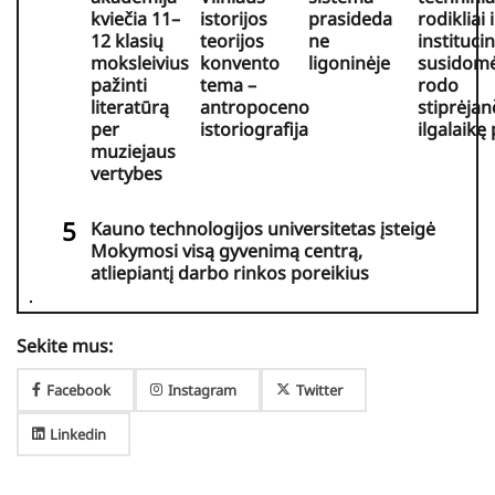
kviečia 11–
istorijos
prasideda
rodikliai i
12 klasių
teorijos
ne
institucin
moksleivius
konvento
ligoninėje
susidomė
pažinti
tema –
rodo
literatūrą
antropoceno
stiprėjan
per
istoriografija
ilgalaikę
muziejaus
vertybes
Kauno technologijos universitetas įsteigė
Mokymosi visą gyvenimą centrą,
atliepiantį darbo rinkos poreikius
Sekite mus:
Facebook
Instagram
Twitter
Linkedin