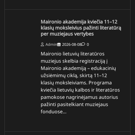
Maironio akademija kviečia 11–12
klasių moksleivius pažinti literatūrą
per muziejaus vertybes
Admin
2026-08-08
0
Maironio lietuvių literatūros
muziejus skelbia registraciją į
Maironio akademiją – edukacinių
užsiėmimų ciklą, skirtą 11–12
klasių moksleiviams. Programa
kviečia lietuvių kalbos ir literatūros
pamokose nagrinėjamus autorius
pažinti pasitelkiant muziejaus
fonduose…