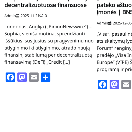
decentralizuotuose finansuose
pateko aštuon
įmonės | BNS
Admin
2025-11-21
0
Admin
2025-12-05
Londonas, Anglija („PinionNewswire“) –
Sophia, vieniša motina, sprendžianti
„Visa“, pasauli
iššūkius, susijusius su pragyvenimu nuo
atsiskaitymų ly
atlyginimo iki atlyginimo, atrado naują
Forum“ renginyje
finansinį stabilumą per decentralizuotą
pradėjo „Visa 
finansavimą (DeFi) „Credit […]
Europe“ (VIPE) Š
programą ir pri
Facebook
Mastodon
Email
Share
Face
Ma