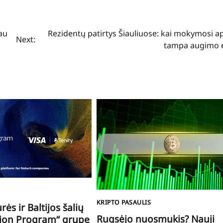
au
Rezidentų patirtys Šiauliuose: kai mokymosi a
Next:
tampa augimo 
KRIPTO PASAULIS
rės ir Baltijos šalių
Rugsėjo nuosmukis? Nauji
tion Program“ grupę