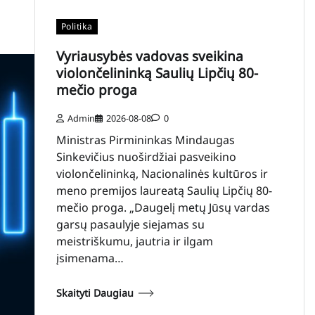
Politika
Vyriausybės vadovas sveikina
violončelininką Saulių Lipčių 80-
mečio proga
Admin
2026-08-08
0
Ministras Pirmininkas Mindaugas
Sinkevičius nuoširdžiai pasveikino
violončelininką, Nacionalinės kultūros ir
meno premijos laureatą Saulių Lipčių 80-
mečio proga. „Daugelį metų Jūsų vardas
garsų pasaulyje siejamas su
meistriškumu, jautria ir ilgam
įsimenama…
Skaityti Daugiau