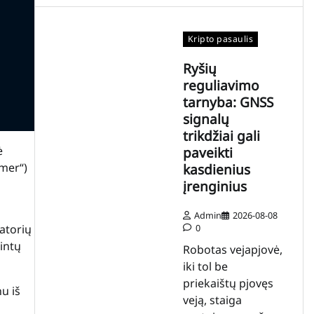
Kripto pasaulis
Ryšių
reguliavimo
tarnyba: GNSS
signalų
trikdžiai gali
ė
paveikti
rmer“)
kasdienius
įrenginius
Admin
2026-08-08
0
atorių
intų
Robotas vejapjovė,
iki tol be
priekaištų pjovęs
u iš
veją, staiga