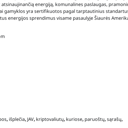
t atsinaujinančią energiją, komunalines paslaugas, pramon
Kai gamyklos yra sertifikuotos pagal tarptautinius standartu
aikytus energijos sprendimus visame pasaulyje
Šiaurės Amerik
com
bos
,
išplečia
,
JAV
,
kriptovaliutų
,
kuriose
,
paruoštų
,
sąrašų
,