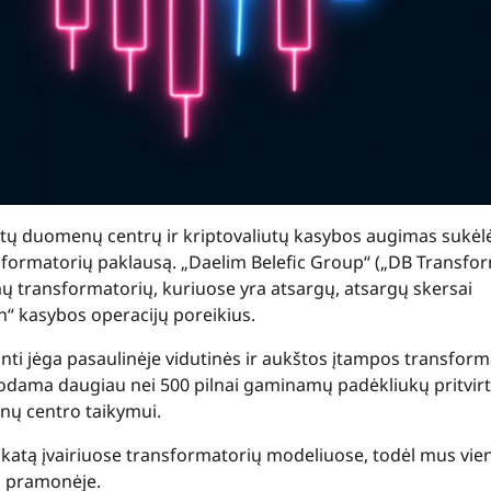
tų duomenų centrų ir kriptovaliutų kasybos augimas sukėl
sformatorių paklausą. „Daelim Belefic Group“ („DB Transfo
 transformatorių, kuriuose yra atsargų, atsargų skersai
n“ kasybos operacijų poreikius.
anti jėga pasaulinėje vidutinės ir aukštos įtampos transform
dodama daugiau nei 500 pilnai gaminamų padėkliukų pritvirt
nų centro taikymui.
ikatą įvairiuose transformatorių modeliuose, todėl mus vien
o pramonėje.