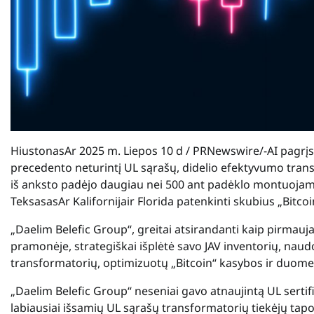
Hiustonas
Ar
2025 m. Liepos 10 d
/ PRNewswire/-AI pagrįs
precedento neturintį UL sąrašų, didelio efektyvumo tran
iš anksto padėjo daugiau nei 500 ant padėklo montuojamų
Teksasas
Ar
Kalifornija
ir
Florida
patenkinti skubius „Bitcoi
„Daelim Belefic Group“, greitai atsirandanti kaip pirmauj
pramonėje, strategiškai išplėtė savo JAV inventorių, nau
transformatorių, optimizuotų „Bitcoin“ kasybos ir duome
„Daelim Belefic Group“ neseniai gavo atnaujintą UL sertif
labiausiai išsamių UL sąrašų transformatorių tiekėjų tap