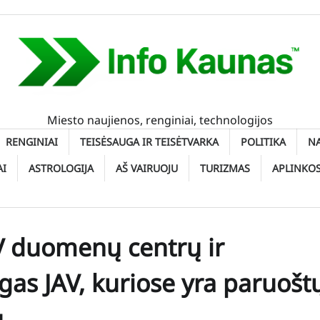
Miesto naujienos, renginiai, technologijos
RENGINIAI
TEISĖSAUGA IR TEISĖTVARKA
POLITIKA
N
AI
ASTROLOGIJA
AŠ VAIRUOJU
TURIZMAS
APLINKO
AV duomenų centrų ir
gas JAV, kuriose yra paruošt
ų