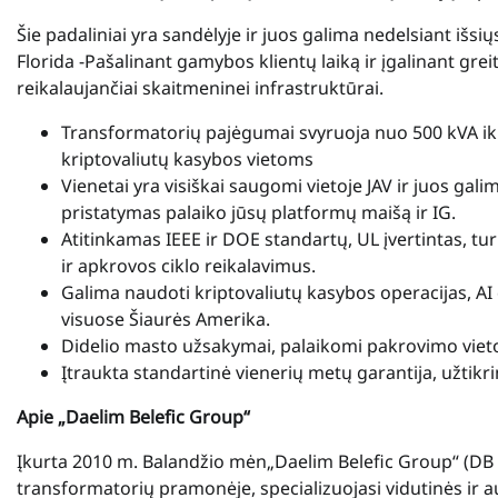
Šie padaliniai yra sandėlyje ir juos galima nedelsiant išsiųs
Florida
-Pašalinant gamybos klientų laiką ir įgalinant gre
reikalaujančiai skaitmeninei infrastruktūrai.
Transformatorių pajėgumai svyruoja nuo 500 kVA ik
kriptovaliutų kasybos vietoms
Vienetai yra visiškai saugomi vietoje JAV ir juos gali
pristatymas palaiko jūsų platformų maišą ir IG.
Atitinkamas IEEE ir DOE standartų, UL įvertintas, tu
ir apkrovos ciklo reikalavimus.
Galima naudoti kriptovaliutų kasybos operacijas, A
visuose
Šiaurės Amerika
.
Didelio masto užsakymai, palaikomi pakrovimo vietoje
Įtraukta standartinė vienerių metų garantija, užt
Apie „Daelim Belefic Group“
Įkurta
2010 m. Balandžio mėn
„Daelim Belefic Group“ (DB 
transformatorių pramonėje, specializuojasi vidutinės ir 