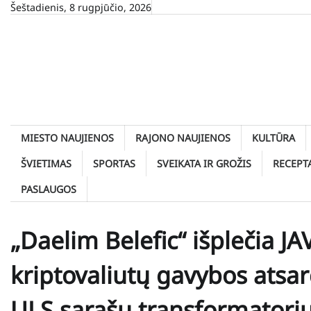
Skip
Šeštadienis, 8 rugpjūčio, 2026
to
content
MIESTO NAUJIENOS
RAJONO NAUJIENOS
KULTŪRA
ŠVIETIMAS
SPORTAS
SVEIKATA IR GROŽIS
RECEPT
PASLAUGOS
„Daelim Belefic“ išplečia J
kriptovaliutų gavybos atsar
ULS sąrašų transformatori