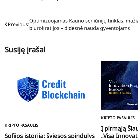
Navigacija
Optimizuojamas Kauno seniūnijų tinklas: maži
Previous:
biurokratijos – didesnė nauda gyventojams
tarp
įrašų
Susiję įrašai
KRIPTO PASAULIS
KRIPTO PASAULIS
Į pirmąją Šiau
Sofijos istorija: šviesos spindulys
„Visa Innova