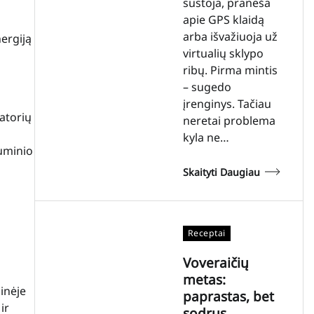
sustoja, praneša
apie GPS klaidą
arba išvažiuoja už
ergiją
virtualių sklypo
ribų. Pirma mintis
– sugedo
įrenginys. Tačiau
matorių
neretai problema
kyla ne…
luminio
Skaityti Daugiau
Receptai
Voveraičių
metas:
inėje
paprastas, bet
ir
sodrus