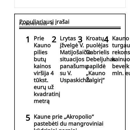
Populiariausi įrašai
Peržiūrėti visus
Prie
Lrytas
Kroatų
Kauno 
Kauno
įžvelgė V.
puolėjas
turgau
pilies
Matijošaičio
Gabrielis
rekons
butų
situacijos
Debeljuhas
kainuo
kainos
panašumų
papildė
beveik
viršija 4
su V.
„Kauno
mln. e
tūkst.
Uspaskichu
Žalgirį“
eurų už
kvadratinį
metrą
Kaune prie „Akropolio“
pastebėti du mangroviniai