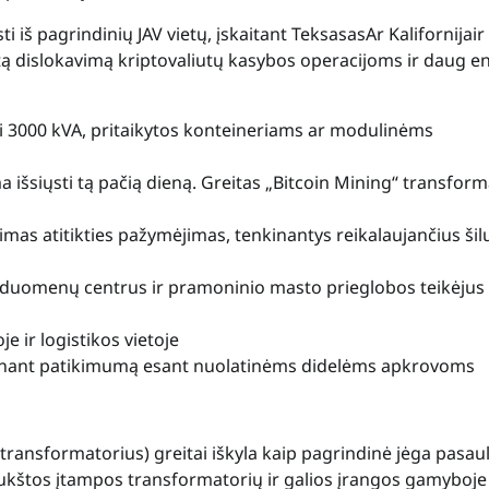
ti iš pagrindinių JAV vietų, įskaitant
Teksasas
Ar
Kalifornija
ir
itą dislokavimą kriptovaliutų kasybos operacijoms ir daug en
i 3000 kVA, pritaikytos konteineriams ar modulinėms
ma išsiųsti tą pačią dieną. Greitas „Bitcoin Mining“ transfor
rimas atitikties pažymėjimas, tenkinantys reikalaujančius ši
I duomenų centrus ir pramoninio masto prieglobos teikėjus
 ir logistikos vietoje
ikrinant patikimumą esant nuolatinėms didelėms apkrovoms
transformatorius) greitai iškyla kaip pagrindinė jėga pasaul
aukštos įtampos transformatorių ir galios įrangos gamyboje 