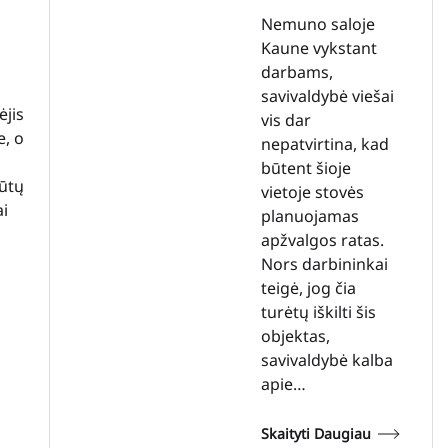
Nemuno saloje
Kaune vykstant
darbams,
savivaldybė viešai
ėjis
vis dar
, o
nepatvirtina, kad
būtent šioje
būtų
vietoje stovės
i
planuojamas
apžvalgos ratas.
Nors darbininkai
teigė, jog čia
turėtų iškilti šis
objektas,
savivaldybė kalba
apie…
Skaityti Daugiau