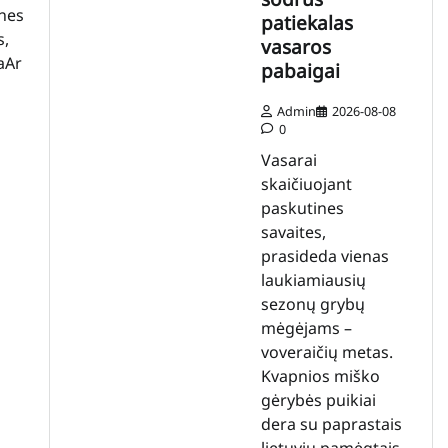
ines
patiekalas
s,
vasaros
a
Ar
pabaigai
Admin
2026-08-08
0
Vasarai
skaičiuojant
paskutines
savaites,
prasideda vienas
laukiamiausių
sezonų grybų
mėgėjams –
voveraičių metas.
Kvapnios miško
gėrybės puikiai
dera su paprastais
lietuvių pamėgtais