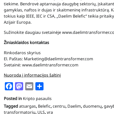
tiekime. Bendrovė aptarnauja daugybę sektorių, įskaitan
gamyklas, naftos ir dujas ir skaitmeninę infrastruktūrą. 
tokius kaip IEEE, IEC ir CSA, „Daelim Belefic“ teikia prit
Azija
ir
Europa
.
Sužinokite daugiau svetainėje www.daelimtransformer.
Žiniasklaidos kontaktas
Rinkodaros skyrius
El. Paštas: Marketing@daelimtransformer.com
Svetainė: www.daelimtransformer.com
Nuoroda į informacijos šaltinį
Facebook
Mastodon
Email
Share
Posted in
Kripto pasaulis
Tagged
atsargas
,
Belefic
,
centru
,
Daelim
,
duomenų
,
gavy
transformatorių
,
ULS
,
yra