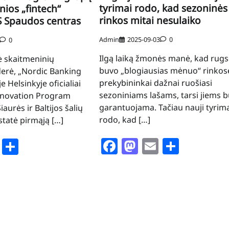
tyrimai rodo, kad sezoninės
ios „fintech“
rinkos mitai nesulaiko
 Spaudos centras
Admin
2025-09-03
0
0
Ilgą laiką žmonės manė, kad rugs
nė skaitmeninių
buvo „blogiausias mėnuo“ rinkose
derė, „Nordic Banking
prekybininkai dažnai ruošiasi
 Helsinkyje oficialiai
sezoniniams lašams, tarsi jiems 
Innovation Program
garantuojama. Tačiau nauji tyrima
iaurės ir Baltijos šalių
rodo, kad […]
statė pirmąją […]
Facebook
Mastodon
Email
Share
book
stodon
Email
Share