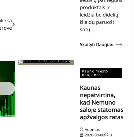
produktais ir
leidžia be didelių
plinka
išlaidų paruošti
erdve
sotų…
Skaityti Daugiau
Kauno miesto
naujienos
Kaunas
nepatvirtina,
kad Nemuno
saloje statomas
apžvalgos ratas
Adomas
2026-08-08
0