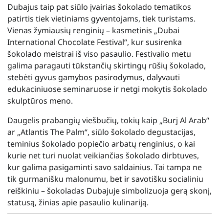
Dubajus taip pat siūlo įvairias šokolado tematikos
patirtis tiek vietiniams gyventojams, tiek turistams.
Vienas žymiausių renginių – kasmetinis „Dubai
International Chocolate Festival“, kur susirenka
šokolado meistrai iš viso pasaulio. Festivalio metu
galima paragauti tūkstančių skirtingų rūšių šokolado,
stebėti gyvus gamybos pasirodymus, dalyvauti
edukaciniuose seminaruose ir netgi mokytis šokolado
skulptūros meno.
Daugelis prabangių viešbučių, tokių kaip „Burj Al Arab“
ar „Atlantis The Palm“, siūlo šokolado degustacijas,
teminius šokolado popiečio arbatų renginius, o kai
kurie net turi nuolat veikiančias šokolado dirbtuves,
kur galima pasigaminti savo saldainius. Tai tampa ne
tik gurmanišku malonumu, bet ir savotišku socialiniu
reiškiniu – šokoladas Dubajuje simbolizuoja gerą skonį,
statusą, žinias apie pasaulio kulinariją.