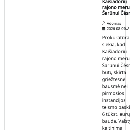
Kaišiadorių
rajono meru
Šarūnui Čės
Adomas
2026-08-09
Prokuratūra
siekia, kad
Kaišiadorių
rajono meru
Šarūnui Čės
būtų skirta
griežtesnė
bausmė nei
pirmosios
instancijos
teismo paski
6 tūkst. eurų
bauda. Valst
kaltinimą