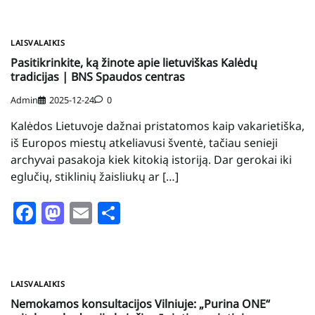
LAISVALAIKIS
Pasitikrinkite, ką žinote apie lietuviškas Kalėdų
tradicijas | BNS Spaudos centras
Admin
2025-12-24
0
Kalėdos Lietuvoje dažnai pristatomos kaip vakarietiška,
iš Europos miestų atkeliavusi šventė, tačiau senieji
archyvai pasakoja kiek kitokią istoriją. Dar gerokai iki
eglučių, stiklinių žaisliukų ar […]
Facebook
Mastodon
Email
Share
LAISVALAIKIS
Nemokamos konsultacijos Vilniuje: „Purina ONE“