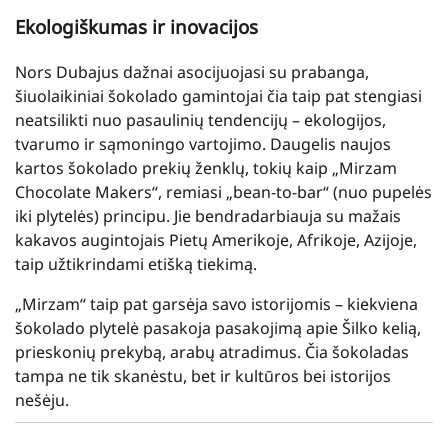
Ekologiškumas ir inovacijos
Nors Dubajus dažnai asocijuojasi su prabanga,
šiuolaikiniai šokolado gamintojai čia taip pat stengiasi
neatsilikti nuo pasaulinių tendencijų – ekologijos,
tvarumo ir sąmoningo vartojimo. Daugelis naujos
kartos šokolado prekių ženklų, tokių kaip „Mirzam
Chocolate Makers“, remiasi „bean-to-bar“ (nuo pupelės
iki plytelės) principu. Jie bendradarbiauja su mažais
kakavos augintojais Pietų Amerikoje, Afrikoje, Azijoje,
taip užtikrindami etišką tiekimą.
„Mirzam“ taip pat garsėja savo istorijomis – kiekviena
šokolado plytelė pasakoja pasakojimą apie Šilko kelią,
prieskonių prekybą, arabų atradimus. Čia šokoladas
tampa ne tik skanėstu, bet ir kultūros bei istorijos
nešėju.