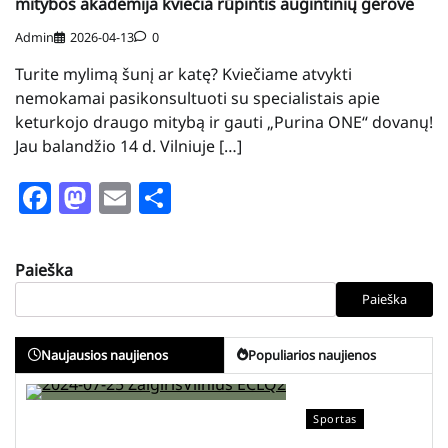
mitybos akademija kviečia rūpintis augintinių gerove
Admin
2026-04-13
0
Turite mylimą šunį ar katę? Kviečiame atvykti
nemokamai pasikonsultuoti su specialistais apie
keturkojo draugo mitybą ir gauti „Purina ONE“ dovanų!
Jau balandžio 14 d. Vilniuje […]
Facebook
Mastodon
Email
Share
Paieška
Paieška
Naujausios naujienos
Populiarios naujienos
Sportas