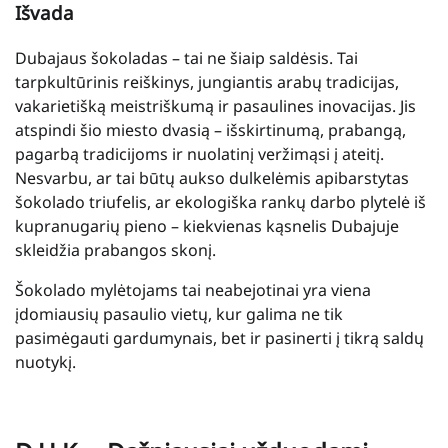
Išvada
Dubajaus šokoladas – tai ne šiaip saldėsis. Tai
tarpkultūrinis reiškinys, jungiantis arabų tradicijas,
vakarietišką meistriškumą ir pasaulines inovacijas. Jis
atspindi šio miesto dvasią – išskirtinumą, prabangą,
pagarbą tradicijoms ir nuolatinį veržimąsi į ateitį.
Nesvarbu, ar tai būtų aukso dulkelėmis apibarstytas
šokolado triufelis, ar ekologiška rankų darbo plytelė iš
kupranugarių pieno – kiekvienas kąsnelis Dubajuje
skleidžia prabangos skonį.
Šokolado mylėtojams tai neabejotinai yra viena
įdomiausių pasaulio vietų, kur galima ne tik
pasimėgauti gardumynais, bet ir pasinerti į tikrą saldų
nuotykį.