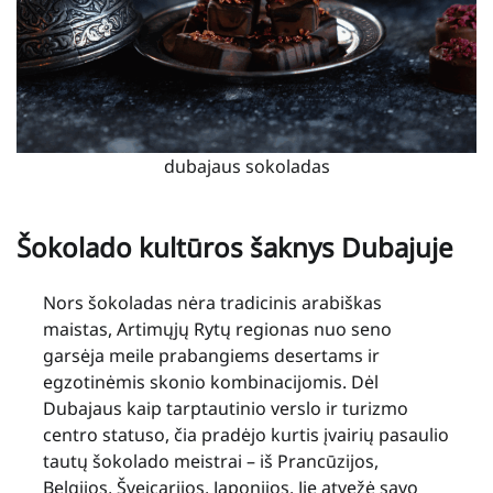
dubajaus sokoladas
Šokolado kultūros šaknys Dubajuje
Nors šokoladas nėra tradicinis arabiškas
maistas, Artimųjų Rytų regionas nuo seno
garsėja meile prabangiems desertams ir
egzotinėmis skonio kombinacijomis. Dėl
Dubajaus kaip tarptautinio verslo ir turizmo
centro statuso, čia pradėjo kurtis įvairių pasaulio
tautų šokolado meistrai – iš Prancūzijos,
Belgijos, Šveicarijos, Japonijos. Jie atvežė savo