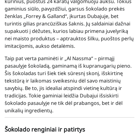
kūrinius, puoštus 24 karatų valgomuoju auksu. Tokius
gaminius siūlo, pavyzdžiui, garsus šokolado prekės
ženklas „Forrey & Galland“, įkurtas Dubajuje, bet
turintis gilias prancūziškas šaknis. Jų saldainiai dažnai
supakuoti į dėžutes, kurios labiau primena juvelyriką
nei maisto produktus – aptrauktos šilku, puoštos perlų
imitacijomis, aukso detalėmis.
Taip pat verta paminėti ir „Al Nassma“ – pirmąjį
pasaulyje šokoladą, gaminamą iš kupranugarių pieno.
Šis šokoladas turi šiek tiek sūresnį skonį, išskirtinę
tekstūrą ir laikomas sveikesniu dėl savo maistinių
savybių. Be to, jis idealiai atspindi vietinę kultūrą ir
tradicijas. Tokie gaminiai leidžia Dubajui išsiskirti
šokolado pasaulyje ne tik dėl prabangos, bet ir dėl
unikalių ingredientų.
Šokolado renginiai ir patirtys