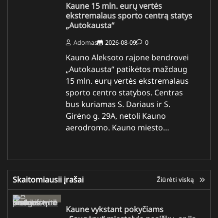
Kaune 15 mln. eurų vertės
ekstremalaus sporto centrą statys
„Autokausta“
Adomas
2026-08-09
0
Kauno Aleksoto rajone bendrovei
„Autokausta“ patikėtos maždaug
15 mln. eurų vertės ekstremalaus
sporto centro statybos. Centras
bus kuriamas S. Dariaus ir S.
Girėno g. 29A, netoli Kauno
aerodromo. Kauno miesto…
Skaitomiausii įrašai
Žiūrėti viską
Kaune vykstant pokyčiams