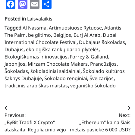
Facebook
Mastodon
Email
Share
Posted in
Laisvalaikis
Tagged
Al Nassma
,
Artimuosiuose Rytuose
,
Atlantis
The Palm
,
be glitimo
,
Belgijos
,
Burj Al Arab
,
Dubai
International Chocolate Festival
,
Dubajaus šokoladas
,
Dubajus
,
ekologiška rankų darbo plytelė\
,
Ekologiškumas ir inovacijos
,
Forrey & Galland
,
Japonijos
,
Mirzam Chocolate Makers
,
Prancūzijos
,
Šokoladas
,
šokoladiniai saldainiai
,
Šokolado kultūros
šaknys Dubajuje
,
Šokolado renginiai
,
Šveicarijos
,
tradicinis arabiškas maistas
,
veganiško šokolado
Navigacija
Previous:
Next:
tarp
„ByBit Tradfi X Crypto“
„Ethereum“ kaina šiais
įrašų
ataskaita: Reguliacinio vėjo
metais pasiekė 6 000 USD?