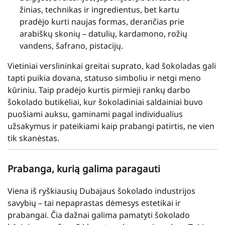
žinias, technikas ir ingredientus, bet kartu
pradėjo kurti naujas formas, derančias prie
arabiškų skonių – datulių, kardamono, rožių
vandens, šafrano, pistacijų.
Vietiniai verslininkai greitai suprato, kad šokoladas gali
tapti puikia dovana, statuso simboliu ir netgi meno
kūriniu. Taip pradėjo kurtis pirmieji rankų darbo
šokolado butikėliai, kur šokoladiniai saldainiai buvo
puošiami auksu, gaminami pagal individualius
užsakymus ir pateikiami kaip prabangi patirtis, ne vien
tik skanėstas.
Prabanga, kurią galima paragauti
Viena iš ryškiausių Dubajaus šokolado industrijos
savybių – tai nepaprastas dėmesys estetikai ir
prabangai. Čia dažnai galima pamatyti šokolado