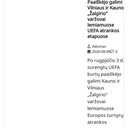
Paaiškėjo galimi
Vilniaus ir Kauno
„Žalgirio“
varžovai
lemiamuose
UEFA atrankos
etapuose
Adomas
2026-08-09
0
Po rugpjūčio 3 d.
surengtų UEFA
burtų paaiškėjo
galimi Kauno ir
Vilniaus
„Žalgirio“
varžovai
lemiamuose
Europos turnyrų
atrankos