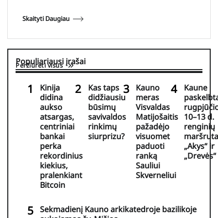
Skaityti Daugiau
Populiariausi įrašai
Peržiūrėti visus
Kinija
Kas taps
Kauno
Kaune
didina
didžiausiu
meras
paskelbt
aukso
būsimų
Visvaldas
rugpjūči
atsargas,
savivaldos
Matijošaitis
10–13 d.
centriniai
rinkimų
pažadėjo
renginių
bankai
siurprizu?
visuomet
maršruta
perka
paduoti
„Akys“ ir
rekordinius
ranką
„Drevės“
kiekius,
Sauliui
pralenkiant
Skverneliui
Bitcoin
Sekmadienį Kauno arkikatedroje bazilikoje