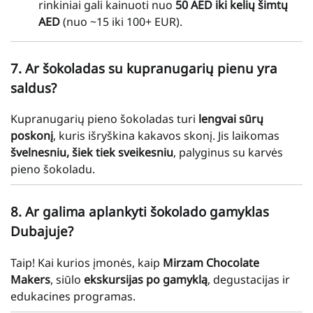
rinkiniai gali kainuoti nuo
50 AED iki kelių šimtų
AED
(nuo ~15 iki 100+ EUR).
7. Ar šokoladas su kupranugarių pienu yra
saldus?
Kupranugarių pieno šokoladas turi
lengvai sūrų
poskonį
, kuris išryškina kakavos skonį. Jis laikomas
švelnesniu, šiek tiek sveikesniu
, palyginus su karvės
pieno šokoladu.
8. Ar galima aplankyti šokolado gamyklas
Dubajuje?
Taip! Kai kurios įmonės, kaip
Mirzam Chocolate
Makers
, siūlo
ekskursijas po gamyklą
, degustacijas ir
edukacines programas.