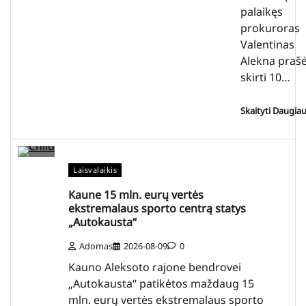
palaikęs
prokuroras
Valentinas
Alekna praš
skirti 10…
Skaityti Daugia
Laisvalaikis
Kaune 15 mln. eurų vertės
ekstremalaus sporto centrą statys
„Autokausta“
Adomas
2026-08-09
0
Kauno Aleksoto rajone bendrovei
„Autokausta“ patikėtos maždaug 15
mln. eurų vertės ekstremalaus sporto