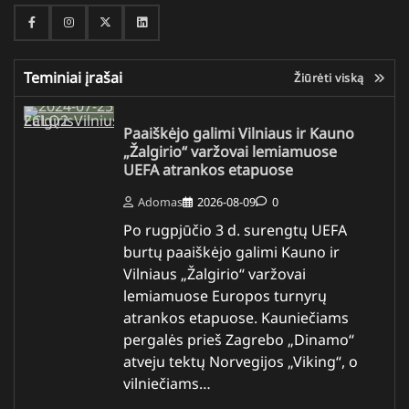
Facebook
Instagram
Twitter
Linkedin
Teminiai įrašai
Žiūrėti viską
Paaiškėjo galimi Vilniaus ir Kauno
„Žalgirio“ varžovai lemiamuose
UEFA atrankos etapuose
Adomas
2026-08-09
0
Po rugpjūčio 3 d. surengtų UEFA
burtų paaiškėjo galimi Kauno ir
Vilniaus „Žalgirio“ varžovai
lemiamuose Europos turnyrų
atrankos etapuose. Kauniečiams
pergalės prieš Zagrebo „Dinamo“
atveju tektų Norvegijos „Viking“, o
vilniečiams…