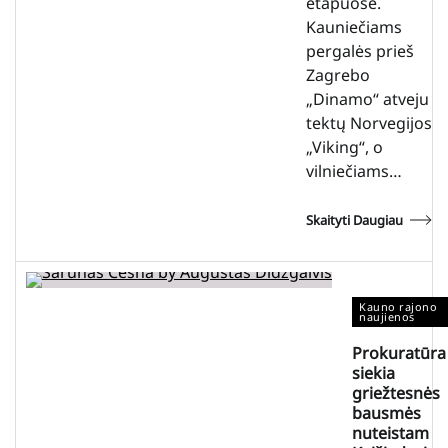
etapuose.
Kauniečiams
pergalės prieš
Zagrebo
„Dinamo“ atveju
tektų Norvegijos
„Viking“, o
vilniečiams…
Skaityti Daugiau
Kauno rajono
naujienos
Prokuratūra
siekia
griežtesnės
bausmės
nuteistam