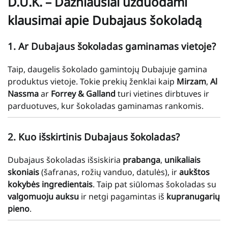
D.U.K. – Dažniausiai užduodami
klausimai apie Dubajaus šokoladą
1. Ar Dubajaus šokoladas gaminamas vietoje?
Taip, daugelis šokolado gamintojų Dubajuje gamina
produktus vietoje. Tokie prekių ženklai kaip
Mirzam
,
Al
Nassma
ar
Forrey & Galland
turi vietines dirbtuves ir
parduotuves, kur šokoladas gaminamas rankomis.
2. Kuo išskirtinis Dubajaus šokoladas?
Dubajaus šokoladas išsiskiria
prabanga
,
unikaliais
skoniais
(šafranas, rožių vanduo, datulės), ir
aukštos
kokybės ingredientais
. Taip pat siūlomas šokoladas su
valgomuoju auksu
ir netgi pagamintas iš
kupranugarių
pieno
.