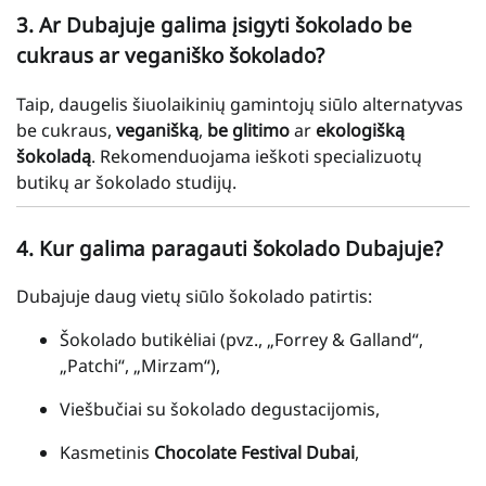
3. Ar Dubajuje galima įsigyti šokolado be
cukraus ar veganiško šokolado?
Taip, daugelis šiuolaikinių gamintojų siūlo alternatyvas
be cukraus,
veganišką
,
be glitimo
ar
ekologišką
šokoladą
. Rekomenduojama ieškoti specializuotų
butikų ar šokolado studijų.
4. Kur galima paragauti šokolado Dubajuje?
Dubajuje daug vietų siūlo šokolado patirtis:
Šokolado butikėliai (pvz., „Forrey & Galland“,
„Patchi“, „Mirzam“),
Viešbučiai su šokolado degustacijomis,
Kasmetinis
Chocolate Festival Dubai
,