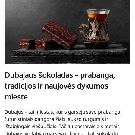
Dubajaus šokoladas – prabanga,
tradicijos ir naujovės dykumos
mieste
Dubajus – tai miestas, kuris garsėja savo prabanga,
futuristiniais dangoraižiais, aukso turgumis ir
ištaigingais viešbučiais. Tačiau pastaraisiais metais
Dubajus vis labiau garsėja ir kaip unikali šokolado