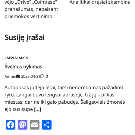
vėjo „Drive“ „Coinbase“
Analitikai drąsiai skambina
pranašumas, nepaisant
priemokos vertinimo
Susiję įrašai
LAISVALAIKIS
Švelnus nykimas
Admin
2026-04-21
0
Autobusas judėjo lėtai, tarsi nenorėdamas pažadinti
ryto. Langai buvo lengvai aprasoję. Už jų – pilkas
miestas, dar ne iki galo pabudęs. Šaligatviais žmonės
ėjo susisupę […]
Facebook
Mastodon
Email
Share