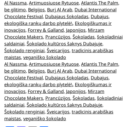
Al Nassma
, 
Artimuosiuose Rytuose
, 
Atlantis The Palm
, 
be glitimo
, 
Belgijos
, 
Burj Al Arab
, 
Dubai International
Chocolate Festival
, 
Dubajaus šokoladas
, 
Dubajus
, 
ekologiška rankų darbo plytelė\
, 
Ekologiškumas ir
inovacijos
, 
Forrey & Galland
, 
Japonijos
, 
Mirzam
Chocolate Makers
, 
Prancūzijos
, 
Šokoladas
, 
šokoladiniai
saldainiai
, 
Šokolado kultūros šaknys Dubajuje
, 
Šokolado renginiai
, 
Šveicarijos
, 
tradicinis arabiškas
maistas
, 
veganiško šokolado
Al Nassma
, 
Artimuosiuose Rytuose
, 
Atlantis The Palm
, 
be glitimo
, 
Belgijos
, 
Burj Al Arab
, 
Dubai International
Chocolate Festival
, 
Dubajaus šokoladas
, 
Dubajus
, 
ekologiška rankų darbo plytelė\
, 
Ekologiškumas ir
inovacijos
, 
Forrey & Galland
, 
Japonijos
, 
Mirzam
Chocolate Makers
, 
Prancūzijos
, 
Šokoladas
, 
šokoladiniai
saldainiai
, 
Šokolado kultūros šaknys Dubajuje
, 
Šokolado renginiai
, 
Šveicarijos
, 
tradicinis arabiškas
maistas
, 
veganiško šokolado