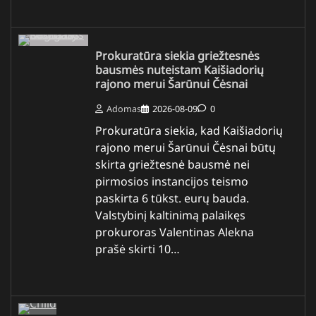
Prokuratūra siekia griežtesnės
bausmės nuteistam Kaišiadorių
rajono merui Šarūnui Čėsnai
Adomas
2026-08-09
0
Prokuratūra siekia, kad Kaišiadorių
rajono merui Šarūnui Čėsnai būtų
skirta griežtesnė bausmė nei
pirmosios instancijos teismo
paskirta 6 tūkst. eurų bauda.
Valstybinį kaltinimą palaikęs
prokuroras Valentinas Alekna
prašė skirti 10…