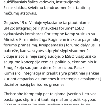
aukščiausiais šalies vadovais, institucijomis,
žiniasklaidos, švietimo bendruomenės ir tautinių
mažumų atstovais.
Gegužės 19 d. Vilniuje vykusiame tarptautiniame
„iN’26: Integracijos ir įtraukties forume“ ESBO
vyriausiasis komisaras Christophe Kamp susitiko su
Ministre Pirmininke Inga Ruginiene ir skaitė pagrindinį
forumo pranešimą. Kreipdamasis į forumo dalyvius, jis
pabrėžė, kad valstybės stiprybė slypi visuomenės
viduje ir socialinėje sanglaudoje, o ESBO visapusiško
saugumo koncepcija remiasi politinio, ekonominio ir
žmogiškojo saugumo dermės principu. Pasak
Komisaro, integracija ir įtrauktis yra praktiniai įrankiai
kuriant atsparias visuomenes ir strateginis atsakymas į
dezinformaciją bei išorės grėsmes.
Christophe Kamp taip pat teigiamai įvertino Lietuvos
pastangas stiprinant tautinių mažumų politiką, ypač
2024 m. priimtą Tautinių mažumų įstatymą, kuris