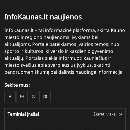
InfoKaunas.lt naujienos
InfoKaunas.lt – tai informacinė platforma, skirta Kauno
miesto ir regiono naujienoms, įvykiams bei
aktualijoms. Portale pateikiamos įvairios temos: nuo
sporto ir kultūros iki verslo ir kasdienio gyvenimo
aktualijų. Portalas siekia informuoti kauniečius ir
miesto svečius apie svarbiausius įvykius, skatinti
bendruomeniškumą bei dalintis naudinga informacija.
Sekite mus:
Facebook
Instagram
Twitter
Linkedin
Teminiai įrašai
Žiūrėti viską