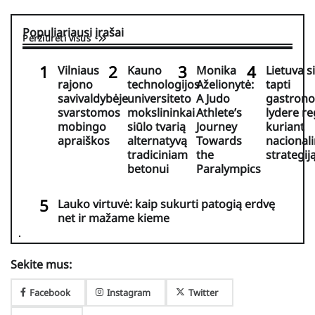
Populiariausi įrašai
Peržiūrėti visus
Vilniaus
Kauno
Monika
Lietuva s
rajono
technologijos
Aželionytė:
tapti
savivaldybėje
universiteto
A Judo
gastrono
svarstomos
mokslininkai
Athlete’s
lydere r
mobingo
siūlo tvarią
Journey
kuriant
apraiškos
alternatyvą
Towards
nacional
tradiciniam
the
strategij
betonui
Paralympics
Lauko virtuvė: kaip sukurti patogią erdvę
net ir mažame kieme
Sekite mus:
Facebook
Instagram
Twitter