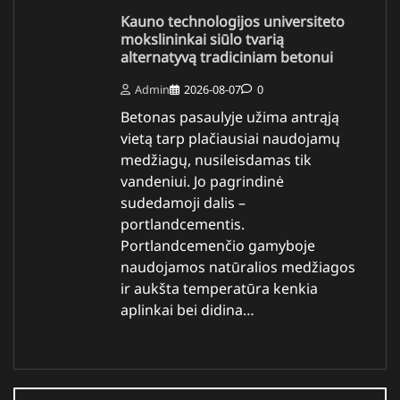
Kauno technologijos universiteto
mokslininkai siūlo tvarią
alternatyvą tradiciniam betonui
Admin
2026-08-07
0
Betonas pasaulyje užima antrąją
vietą tarp plačiausiai naudojamų
medžiagų, nusileisdamas tik
vandeniui. Jo pagrindinė
sudedamoji dalis –
portlandcementis.
Portlandcemenčio gamyboje
naudojamos natūralios medžiagos
ir aukšta temperatūra kenkia
aplinkai bei didina…