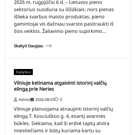
2026 m. rugpjūčio 6 d. – Lietuvos pieno
sektorius susiduria su iššūkiais: nors pienas
išlieka svarbus maisto produktas, pieno
gamintojai vis dažniau svarsto pasitraukti iš
šios veiklos. Žaliavinio pieno supirkimo…
Skaityti Daugiau
Statybos
Vilniuje ketinama atgaivinti istorinį valčių
elingą prie Neries
Admin
2026-08-07
0
Vilniuje planuojama atnaujinti istorinį valčių
elingą T. Kosciuškos g. 4, esantį avarinės
būklės. Siekiama, kad ši erdvė taptų atvira
miestiečiams ir būtų kuriama kartu su