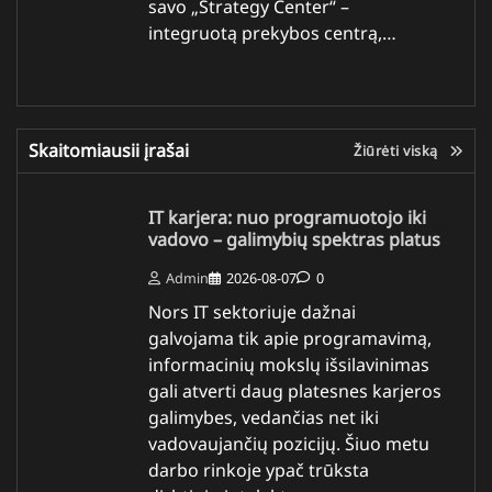
savo „Strategy Center“ –
integruotą prekybos centrą,…
Skaitomiausii įrašai
Žiūrėti viską
IT karjera: nuo programuotojo iki
vadovo – galimybių spektras platus
Admin
2026-08-07
0
Nors IT sektoriuje dažnai
galvojama tik apie programavimą,
informacinių mokslų išsilavinimas
gali atverti daug platesnes karjeros
galimybes, vedančias net iki
vadovaujančių pozicijų. Šiuo metu
darbo rinkoje ypač trūksta