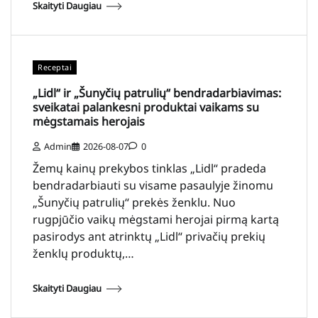
Skaityti Daugiau
Receptai
„Lidl“ ir „Šunyčių patrulių“ bendradarbiavimas:
sveikatai palankesni produktai vaikams su
mėgstamais herojais
Admin
2026-08-07
0
Žemų kainų prekybos tinklas „Lidl“ pradeda
bendradarbiauti su visame pasaulyje žinomu
„Šunyčių patrulių“ prekės ženklu. Nuo
rugpjūčio vaikų mėgstami herojai pirmą kartą
pasirodys ant atrinktų „Lidl“ privačių prekių
ženklų produktų,…
Skaityti Daugiau