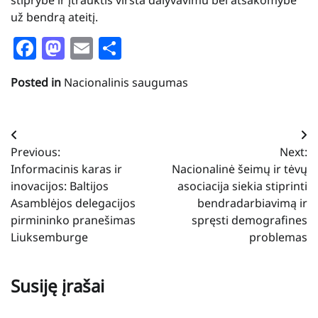
už bendrą ateitį.
Facebook
Mastodon
Email
Share
Posted in
Nacionalinis saugumas
Navigacija
Previous:
Next:
tarp
Informacinis karas ir
Nacionalinė šeimų ir tėvų
įrašų
inovacijos: Baltijos
asociacija siekia stiprinti
Asamblėjos delegacijos
bendradarbiavimą ir
pirmininko pranešimas
spręsti demografines
Liuksemburge
problemas
Susiję įrašai