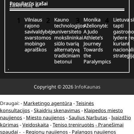
Populiarūs įrašai
Žiūrėti viską
Vilniaus
Kauno
Monika
Lietuva s
rajono
technologijos
Aželionytė:
tapti
savivaldybėje
universiteto
A Judo
gastrono
svarstomos
mokslininkai
Athlete’s
lydere r
mobingo
siūlo tvarią
Journey
kuriant
apraiškos
alternatyvą
Towards
nacional
tradiciniam
the
strategij
betonui
Paralympics
Copyright © 2026
InfoKaunas
Draugai: -
Marketingo agentūra
-
Teisinės
konsultacijos
-
Skaidrių skenavimas
-
Klaipedos miesto
naujienos
-
Miesto naujienos
-
Saulius Narbutas
-
Įvaizdžio
kūrimas
-
Veidoskaita
-
Teniso treniruotės
- Pranešimai
spaudai -
-
Regionų naujienos
-
Palangos naujienos