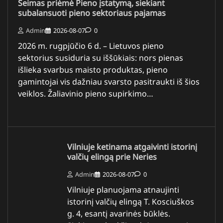
Seimas priėmė Pieno įstatymą, siekiant
subalansuoti pieno sektoriaus pajamas
Admin
2026-08-07
0
2026 m. rugpjūčio 6 d. – Lietuvos pieno
sektorius susiduria su iššūkiais: nors pienas
išlieka svarbus maisto produktas, pieno
gamintojai vis dažniau svarsto pasitraukti iš šios
veiklos. Žaliavinio pieno supirkimo…
Vilniuje ketinama atgaivinti istorinį
valčių elingą prie Neries
Admin
2026-08-07
0
Vilniuje planuojama atnaujinti
istorinį valčių elingą T. Kosciuškos
g. 4, esantį avarinės būklės.