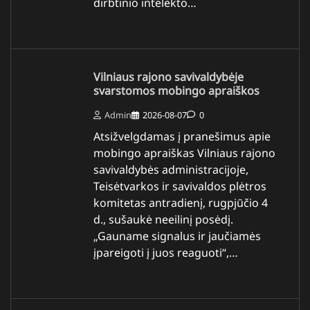
dirbtinio intelekto…
Vilniaus rajono savivaldybėje
svarstomos mobingo apraiškos
Admin
2026-08-07
0
Atsižvelgdamas į pranešimus apie
mobingo apraiškas Vilniaus rajono
savivaldybės administracijoje,
Teisėtvarkos ir savivaldos plėtros
komitetas antradienį, rugpjūčio 4
d., sušaukė neeilinį posėdį.
„Gauname signalus ir jaučiamės
įpareigoti į juos reaguoti“,…