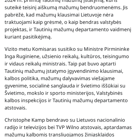
suteikė teisinį aiškumą mažumų bendruomenėms. Jis
pabrėžė, kad mažumų klausimai Lietuvoje nėra
traktuojami kaip grėsmė, o kaip bendras valstybės
projektas, ir Tautinių mažumų departamento vaidmenį
kuriant pasitikėjimą.
Vizito metu Komisaras susitiko su Ministre Pirmininke
Inga Ruginiene, užsienio reikalų, kultūros, teisingumo
ir vidaus reikalų ministrais. Taip pat buvo aptarti
Tautinių mažumų įstatymo įgyvendinimo klausimai,
kalbos politika, mažumų dalyvavimas viešajame
gyvenime, socialinė sanglauda ir švietimo iššūkiai su
Švietimo, mokslo ir sporto ministerijos, Valstybinės
kalbos inspekcijos ir Tautinių mažumų departamento
atstovais.
Christophe Kamp bendravo su Lietuvos nacionalinio
radijo ir televizijos bei TVP Wilno atstovais, aptardamas
mažumų kalbomis transliuojamos žiniasklaidos