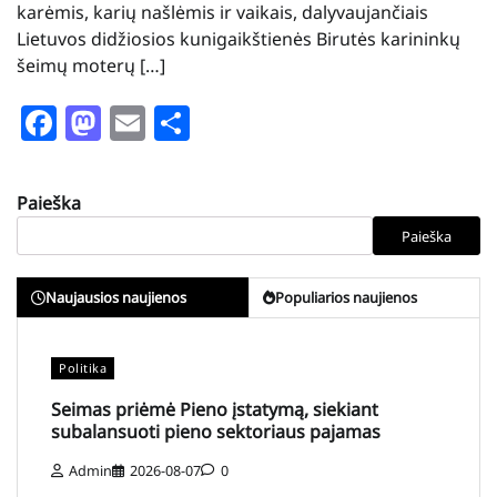
karėmis, karių našlėmis ir vaikais, dalyvaujančiais
Lietuvos didžiosios kunigaikštienės Birutės karininkų
šeimų moterų […]
Facebook
Mastodon
Email
Share
Paieška
Paieška
Naujausios naujienos
Populiarios naujienos
Politika
Seimas priėmė Pieno įstatymą, siekiant
subalansuoti pieno sektoriaus pajamas
Admin
2026-08-07
0