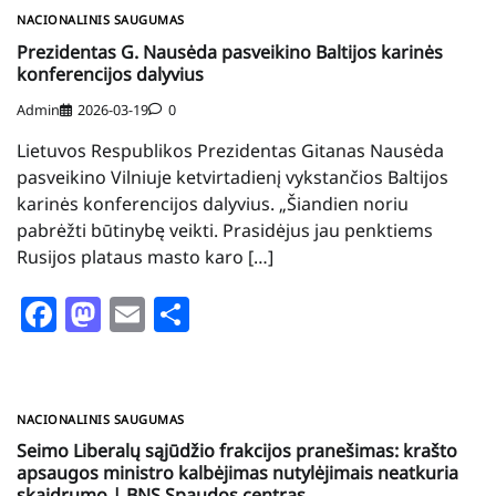
NACIONALINIS SAUGUMAS
Prezidentas G. Nausėda pasveikino Baltijos karinės
konferencijos dalyvius
Admin
2026-03-19
0
Lietuvos Respublikos Prezidentas Gitanas Nausėda
pasveikino Vilniuje ketvirtadienį vykstančios Baltijos
karinės konferencijos dalyvius. „Šiandien noriu
pabrėžti būtinybę veikti. Prasidėjus jau penktiems
Rusijos plataus masto karo […]
Facebook
Mastodon
Email
Share
NACIONALINIS SAUGUMAS
Seimo Liberalų sąjūdžio frakcijos pranešimas: krašto
apsaugos ministro kalbėjimas nutylėjimais neatkuria
skaidrumo | BNS Spaudos centras