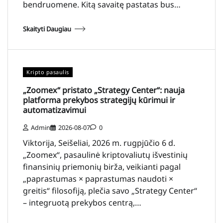
bendruomene. Kitą savaitę pastatas bus…
Skaityti Daugiau
Kripto pasaulis
„Zoomex“ pristato „Strategy Center“: nauja
platforma prekybos strategijų kūrimui ir
automatizavimui
Admin
2026-08-07
0
Viktorija, Seišeliai, 2026 m. rugpjūčio 6 d.
„Zoomex“, pasaulinė kriptovaliutų išvestinių
finansinių priemonių birža, veikianti pagal
„paprastumas × paprastumas naudoti ×
greitis“ filosofiją, plečia savo „Strategy Center“
– integruotą prekybos centrą,…