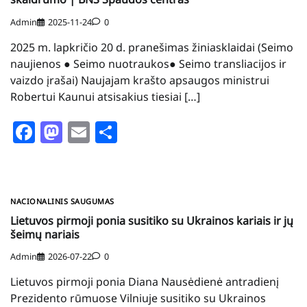
Admin
2025-11-24
0
2025 m. lapkričio 20 d. pranešimas žiniasklaidai (Seimo
naujienos ● Seimo nuotraukos● Seimo transliacijos ir
vaizdo įrašai) Naujajam krašto apsaugos ministrui
Robertui Kaunui atsisakius tiesiai […]
Facebook
Mastodon
Email
Share
NACIONALINIS SAUGUMAS
Lietuvos pirmoji ponia susitiko su Ukrainos kariais ir jų
šeimų nariais
Admin
2026-07-22
0
Lietuvos pirmoji ponia Diana Nausėdienė antradienį
Prezidento rūmuose Vilniuje susitiko su Ukrainos