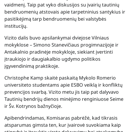
vaidmenį. Taip pat vyko diskusijos su įvairių tautinių
bendruomenių atstovais apie tarpetninius santykius ir
pasitikėjimą tarp bendruomenių bei valstybės
institucijų.
Vizito dalis buvo apsilankymai dviejose Vilniaus
mokyklose – Simono Stanevičiaus progimnazijoje ir
Antakalnio pradinėje mokykloje, siekiant įvertinti
įtraukiojo ir daugiakalbio ugdymo politikos
įgyvendinimą praktikoje.
Christophe Kamp skaitė paskaitą Mykolo Romerio
universiteto studentams apie ESBO veiklą ir konfliktų
prevencijos svarbą. Vizito metu jis taip pat dalyvavo
Tautinių bendrijų dienos minėjimo renginiuose Seime
ir Šv. Kotrynos bažnyčioje.
Apibendrindamas, Komisaras pabrėžė, kad tikrasis
atsparumas gimsta ten, kur įvairovė suvokiama kaip
stiprybė ir įtrauktis virsta dalyvavimu bei atsakomybe