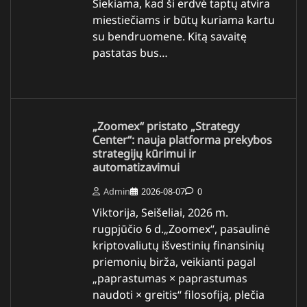
Siekiama, kad ši erdvė taptų atvira
miestiečiams ir būtų kuriama kartu
su bendruomene. Kitą savaitę
pastatas bus…
„Zoomex“ pristato „Strategy
Center“: nauja platforma prekybos
strategijų kūrimui ir
automatizavimui
Admin
2026-08-07
0
Viktorija, Seišeliai, 2026 m.
rugpjūčio 6 d.„Zoomex“, pasaulinė
kriptovaliutų išvestinių finansinių
priemonių birža, veikianti pagal
„paprastumas × paprastumas
naudoti × greitis“ filosofiją, plečia