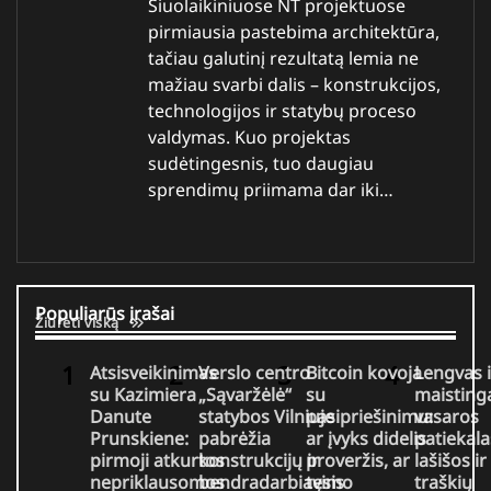
Šiuolaikiniuose NT projektuose
pirmiausia pastebima architektūra,
tačiau galutinį rezultatą lemia ne
mažiau svarbi dalis – konstrukcijos,
technologijos ir statybų proceso
valdymas. Kuo projektas
sudėtingesnis, tuo daugiau
sprendimų priimama dar iki…
Populiarūs įrašai
Žiūrėti viską
Atsisveikinimas
Verslo centro
Bitcoin kovoja
Lengvas i
su Kazimiera
„Sąvaržėlė“
su
maisting
Danute
statybos Vilniuje
pasipriešinimu:
vasaros
Prunskiene:
pabrėžia
ar įvyks didelis
patiekala
pirmoji atkurtos
konstrukcijų ir
proveržis, ar
lašišos ir
nepriklausomos
bendradarbiavimo
tęsis
traškių