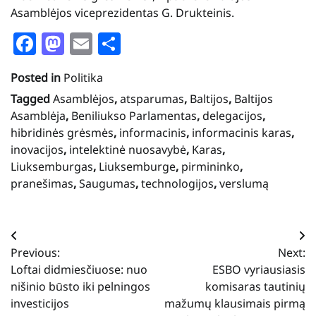
Asamblėjos viceprezidentas G. Drukteinis.
Facebook
Mastodon
Email
Share
Posted in
Politika
Tagged
Asamblėjos
,
atsparumas
,
Baltijos
,
Baltijos
Asamblėja
,
Beniliukso Parlamentas
,
delegacijos
,
hibridinės grėsmės
,
informacinis
,
informacinis karas
,
inovacijos
,
intelektinė nuosavybė
,
Karas
,
Liuksemburgas
,
Liuksemburge
,
pirmininko
,
pranešimas
,
Saugumas
,
technologijos
,
verslumą
Navigacija
Previous:
Next:
tarp
Loftai didmiesčiuose: nuo
ESBO vyriausiasis
įrašų
nišinio būsto iki pelningos
komisaras tautinių
investicijos
mažumų klausimais pirmą