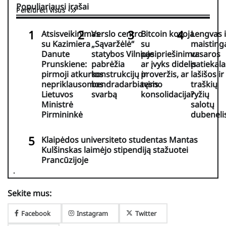
Populiariausi įrašai
Peržiūrėti visus
Atsisveikinimas
Verslo centro
Bitcoin kovoja
Lengvas i
su Kazimiera
„Sąvaržėlė“
su
maisting
Danute
statybos Vilniuje
pasipriešinimu:
vasaros
Prunskiene:
pabrėžia
ar įvyks didelis
patiekala
pirmoji atkurtos
konstrukcijų ir
proveržis, ar
lašišos ir
nepriklausomos
bendradarbiavimo
tęsis
traškių
Lietuvos
svarbą
konsolidacija?
ryžių
Ministrė
salotų
Pirmininkė
dubenėli
Klaipėdos universiteto studentas Mantas
Kulšinskas laimėjo stipendiją stažuotei
Prancūzijoje
Sekite mus:
Facebook
Instagram
Twitter