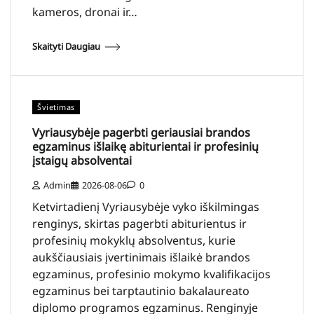
kameros, dronai ir…
Skaityti Daugiau
Švietimas
Vyriausybėje pagerbti geriausiai brandos
egzaminus išlaikę abiturientai ir profesinių
įstaigų absolventai
Admin
2026-08-06
0
Ketvirtadienį Vyriausybėje vyko iškilmingas
renginys, skirtas pagerbti abiturientus ir
profesinių mokyklų absolventus, kurie
aukščiausiais įvertinimais išlaikė brandos
egzaminus, profesinio mokymo kvalifikacijos
egzaminus bei tarptautinio bakalaureato
diplomo programos egzaminus. Renginyje