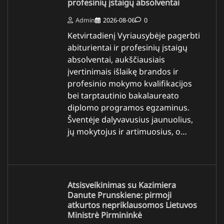
profesinių įstaigų absolventai
Admin
2026-08-06
0
Ketvirtadienį Vyriausybėje pagerbti
abiturientai ir profesinių įstaigų
absolventai, aukščiausiais
įvertinimais išlaikę brandos ir
profesinio mokymo kvalifikacijos
bei tarptautinio bakalaureato
diplomo programos egzaminus.
Šventėje dalyvavusius jaunuolius,
jų mokytojus ir artimuosius, o…
Atsisveikinimas su Kazimiera
Danute Prunskiene: pirmoji
atkurtos nepriklausomos Lietuvos
Ministrė Pirmininkė