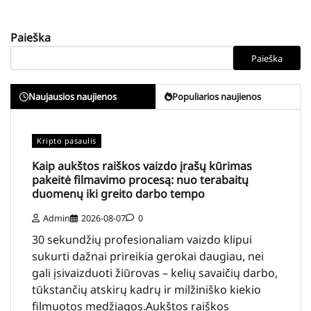
Paieška
Paieška
Naujausios naujienos
Populiarios naujienos
Kripto pasaulis
Kaip aukštos raiškos vaizdo įrašų kūrimas
pakeitė filmavimo procesą: nuo terabaitų
duomenų iki greito darbo tempo
Admin
2026-08-07
0
30 sekundžių profesionaliam vaizdo klipui
sukurti dažnai prireikia gerokai daugiau, nei
gali įsivaizduoti žiūrovas – kelių savaičių darbo,
tūkstančių atskirų kadrų ir milžiniško kiekio
filmuotos medžiagos.Aukštos raiškos