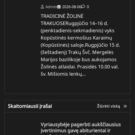
Admin
2026-08-06
0
TRADICINĖ ŽOLINĖ
TRAKUOSERugpjūčio 14–16 d.
(penktadienis-sekmadienis) vyks
Kopūstinės kermošius Karaimų
(Kopūstinės) saloje.Rugpjūčio 15 d.
(šeštadienį) Trakų Švč. Mergelės
Marijos bazilikoje bus aukojamos
Žolinės atlaidai. Prasidės 10.00 val.
šv. Mišiomis lenkų…
Skaitomiausii įrašai
Žiūrėti viską
Vyriausybėje pagerbti aukščiausius
įvertinimus gavę abiturientai ir