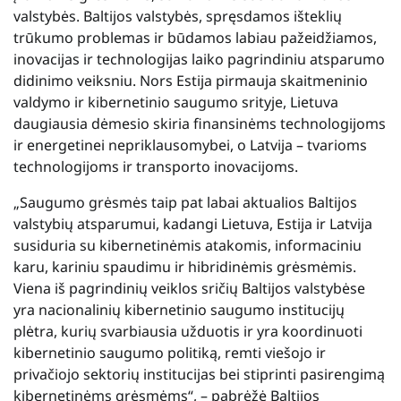
valstybės. Baltijos valstybės, spręsdamos išteklių
trūkumo problemas ir būdamos labiau pažeidžiamos,
inovacijas ir technologijas laiko pagrindiniu atsparumo
didinimo veiksniu. Nors Estija pirmauja skaitmeninio
valdymo ir kibernetinio saugumo srityje, Lietuva
daugiausia dėmesio skiria finansinėms technologijoms
ir energetinei nepriklausomybei, o Latvija – tvarioms
technologijoms ir transporto inovacijoms.
„Saugumo grėsmės taip pat labai aktualios Baltijos
valstybių atsparumui, kadangi Lietuva, Estija ir Latvija
susiduria su kibernetinėmis atakomis, informaciniu
karu, kariniu spaudimu ir hibridinėmis grėsmėmis.
Viena iš pagrindinių veiklos sričių Baltijos valstybėse
yra nacionalinių kibernetinio saugumo institucijų
plėtra, kurių svarbiausia užduotis ir yra koordinuoti
kibernetinio saugumo politiką, remti viešojo ir
privačiojo sektorių institucijas bei stiprinti pasirengimą
kibernetinėms grėsmėms“, – pabrėžė Baltijos