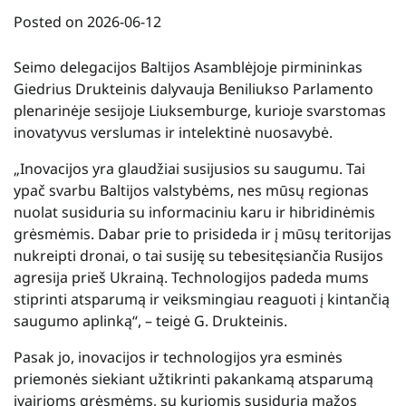
Posted on
2026-06-12
Seimo delegacijos Baltijos Asamblėjoje pirmininkas
Giedrius Drukteinis dalyvauja Beniliukso Parlamento
plenarinėje sesijoje Liuksemburge, kurioje svarstomas
inovatyvus verslumas ir intelektinė nuosavybė.
„Inovacijos yra glaudžiai susijusios su saugumu. Tai
ypač svarbu Baltijos valstybėms, nes mūsų regionas
nuolat susiduria su informaciniu karu ir hibridinėmis
grėsmėmis. Dabar prie to prisideda ir į mūsų teritorijas
nukreipti dronai, o tai susiję su tebesitęsiančia Rusijos
agresija prieš Ukrainą. Technologijos padeda mums
stiprinti atsparumą ir veiksmingiau reaguoti į kintančią
saugumo aplinką“, – teigė G. Drukteinis.
Pasak jo, inovacijos ir technologijos yra esminės
priemonės siekiant užtikrinti pakankamą atsparumą
įvairioms grėsmėms, su kuriomis susiduria mažos