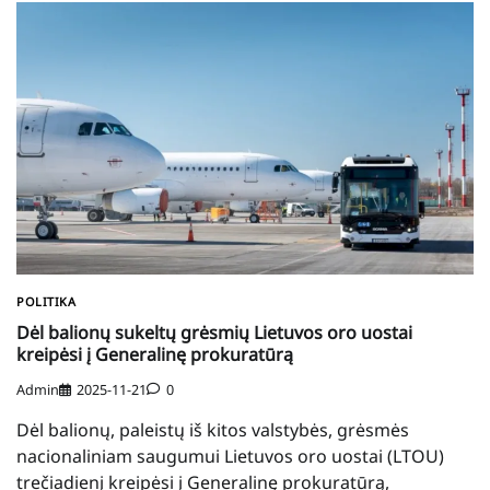
POLITIKA
Dėl balionų sukeltų grėsmių Lietuvos oro uostai
kreipėsi į Generalinę prokuratūrą
Admin
2025-11-21
0
Dėl balionų, paleistų iš kitos valstybės, grėsmės
nacionaliniam saugumui Lietuvos oro uostai (LTOU)
trečiadienį kreipėsi į Generalinę prokuratūrą,