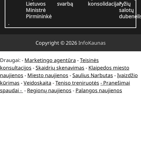
Lietuvos
svarbą
konsolidacija?
ryžių
Ministrė
salotų
Pirmininkė
dubenėli
Copyright © 2026
InfoKaunas
Draugai: -
Marketingo agentūra
-
Teisinės
konsultacijos
-
Skaidrių skenavimas
-
Klaipedos miesto
naujienos
-
Miesto naujienos
-
Saulius Narbutas
-
Įvaizdžio
kūrimas
-
Veidoskaita
-
Teniso treniruotės
- Pranešimai
spaudai -
-
Regionų naujienos
-
Palangos naujienos