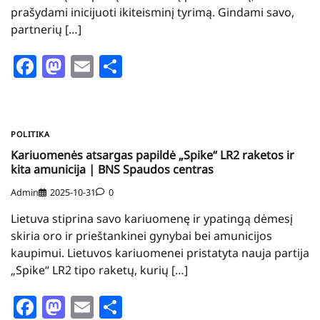
prašydami inicijuoti ikiteisminį tyrimą. Gindami savo,
partnerių […]
Facebook
Mastodon
Email
Share
POLITIKA
Kariuomenės atsargas papildė „Spike“ LR2 raketos ir
kita amunicija | BNS Spaudos centras
Admin
2025-10-31
0
Lietuva stiprina savo kariuomenę ir ypatingą dėmesį
skiria oro ir prieštankinei gynybai bei amunicijos
kaupimui. Lietuvos kariuomenei pristatyta nauja partija
„Spike“ LR2 tipo raketų, kurių […]
Facebook
Mastodon
Email
Share