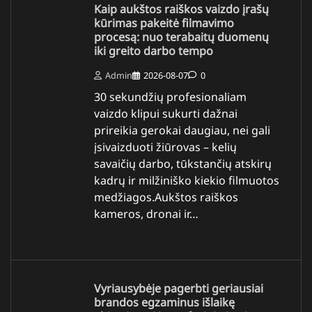
Kaip aukštos raiškos vaizdo įrašų
kūrimas pakeitė filmavimo
procesą: nuo terabaitų duomenų
iki greito darbo tempo
Admin
2026-08-07
0
30 sekundžių profesionaliam
vaizdo klipui sukurti dažnai
prireikia gerokai daugiau, nei gali
įsivaizduoti žiūrovas – kelių
savaičių darbo, tūkstančių atskirų
kadrų ir milžiniško kiekio filmuotos
medžiagos.Aukštos raiškos
kameros, dronai ir…
Vyriausybėje pagerbti geriausiai
brandos egzaminus išlaikę