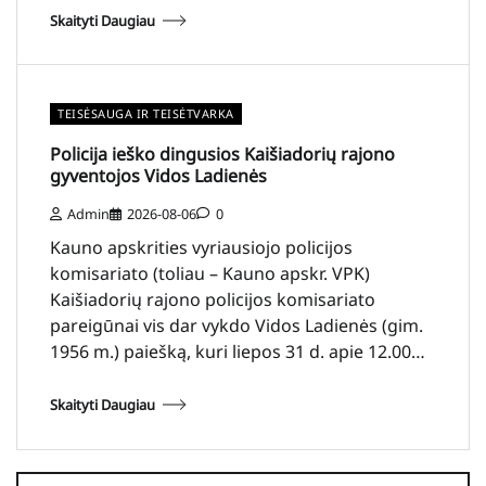
Skaityti Daugiau
TEISĖSAUGA IR TEISĖTVARKA
Policija ieško dingusios Kaišiadorių rajono
gyventojos Vidos Ladienės
Admin
2026-08-06
0
Kauno apskrities vyriausiojo policijos
komisariato (toliau – Kauno apskr. VPK)
Kaišiadorių rajono policijos komisariato
pareigūnai vis dar vykdo Vidos Ladienės (gim.
1956 m.) paiešką, kuri liepos 31 d. apie 12.00…
Skaityti Daugiau