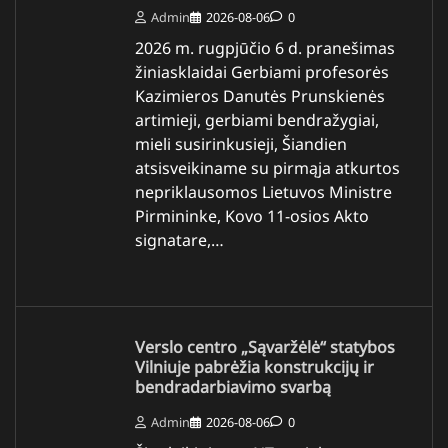
Admin
2026-08-06
0
2026 m. rugpjūčio 6 d. pranešimas
žiniasklaidai Gerbiami profesorės
Kazimieros Danutės Prunskienės
artimieji, gerbiami bendražygiai,
mieli susirinkusieji, Šiandien
atsisveikiname su pirmąja atkurtos
nepriklausomos Lietuvos Ministre
Pirmininke, Kovo 11-osios Akto
signatare,…
Verslo centro „Sąvaržėlė“ statybos
Vilniuje pabrėžia konstrukcijų ir
bendradarbiavimo svarbą
Admin
2026-08-06
0