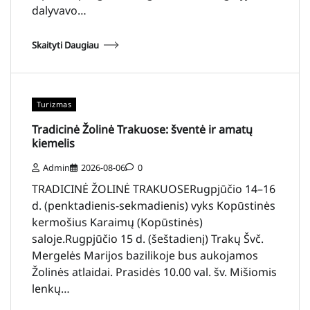
dalyvavo…
Skaityti Daugiau
Turizmas
Tradicinė Žolinė Trakuose: šventė ir amatų
kiemelis
Admin
2026-08-06
0
TRADICINĖ ŽOLINĖ TRAKUOSERugpjūčio 14–16
d. (penktadienis-sekmadienis) vyks Kopūstinės
kermošius Karaimų (Kopūstinės)
saloje.Rugpjūčio 15 d. (šeštadienį) Trakų Švč.
Mergelės Marijos bazilikoje bus aukojamos
Žolinės atlaidai. Prasidės 10.00 val. šv. Mišiomis
lenkų…