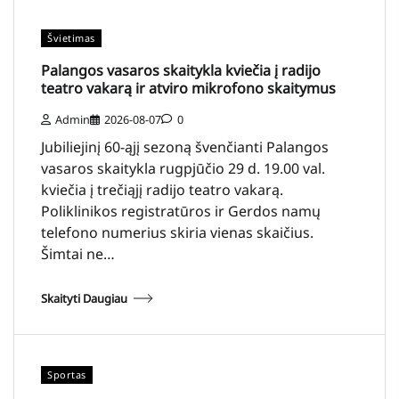
Švietimas
Palangos vasaros skaitykla kviečia į radijo
teatro vakarą ir atviro mikrofono skaitymus
Admin
2026-08-07
0
Jubiliejinį 60-ąjį sezoną švenčianti Palangos
vasaros skaitykla rugpjūčio 29 d. 19.00 val.
kviečia į trečiąjį radijo teatro vakarą.
Poliklinikos registratūros ir Gerdos namų
telefono numerius skiria vienas skaičius.
Šimtai ne…
Skaityti Daugiau
Sportas