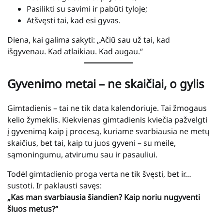
Pasilikti su savimi ir pabūti tyloje;
Atšvęsti tai, kad esi gyvas.
Diena, kai galima sakyti: „Ačiū sau už tai, kad
išgyvenau. Kad atlaikiau. Kad augau.“
Gyvenimo metai – ne skaičiai, o gylis
Gimtadienis – tai ne tik data kalendoriuje. Tai žmogaus
kelio žymeklis. Kiekvienas gimtadienis kviečia pažvelgti
į gyvenimą kaip į procesą, kuriame svarbiausia ne metų
skaičius, bet tai, kaip tu juos gyveni – su meile,
sąmoningumu, atvirumu sau ir pasauliui.
Todėl gimtadienio proga verta ne tik švęsti, bet ir…
sustoti. Ir paklausti savęs:
„Kas man svarbiausia šiandien? Kaip noriu nugyventi
šiuos metus?“