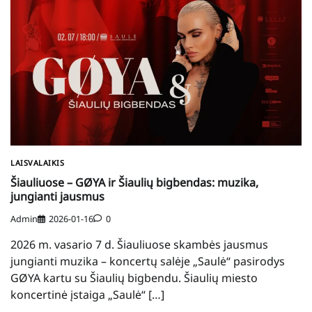
LAISVALAIKIS
Šiauliuose – GØYA ir Šiaulių bigbendas: muzika,
jungianti jausmus
Admin
2026-01-16
0
2026 m. vasario 7 d. Šiauliuose skambės jausmus
jungianti muzika – koncertų salėje „Saulė“ pasirodys
GØYA kartu su Šiaulių bigbendu. Šiaulių miesto
koncertinė įstaiga „Saulė“ […]