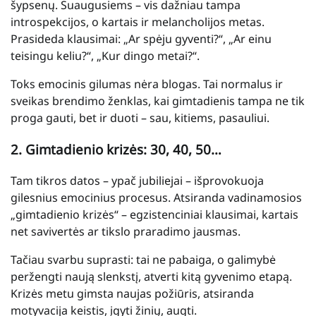
šypsenų. Suaugusiems – vis dažniau tampa
introspekcijos, o kartais ir melancholijos metas.
Prasideda klausimai: „Ar spėju gyventi?“, „Ar einu
teisingu keliu?“, „Kur dingo metai?“.
Toks emocinis gilumas nėra blogas. Tai normalus ir
sveikas brendimo ženklas, kai gimtadienis tampa ne tik
proga gauti, bet ir duoti – sau, kitiems, pasauliui.
2. Gimtadienio krizės: 30, 40, 50…
Tam tikros datos – ypač jubiliejai – išprovokuoja
gilesnius emocinius procesus. Atsiranda vadinamosios
„gimtadienio krizės“ – egzistenciniai klausimai, kartais
net savivertės ar tikslo praradimo jausmas.
Tačiau svarbu suprasti: tai ne pabaiga, o galimybė
peržengti naują slenkstį, atverti kitą gyvenimo etapą.
Krizės metu gimsta naujas požiūris, atsiranda
motyvacija keistis, įgyti žinių, augti.