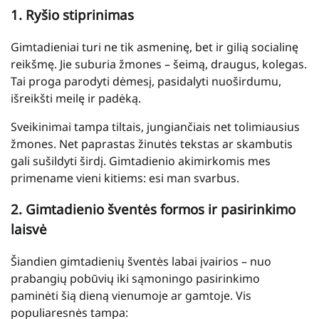
1. Ryšio stiprinimas
Gimtadieniai turi ne tik asmeninę, bet ir gilią socialinę
reikšmę. Jie suburia žmones – šeimą, draugus, kolegas.
Tai proga parodyti dėmesį, pasidalyti nuoširdumu,
išreikšti meilę ir padėką.
Sveikinimai tampa tiltais, jungiančiais net tolimiausius
žmones. Net paprastas žinutės tekstas ar skambutis
gali sušildyti širdį. Gimtadienio akimirkomis mes
primename vieni kitiems: esi man svarbus.
2. Gimtadienio šventės formos ir pasirinkimo
laisvė
Šiandien gimtadienių šventės labai įvairios – nuo
prabangių pobūvių iki sąmoningo pasirinkimo
paminėti šią dieną vienumoje ar gamtoje. Vis
populiaresnės tampa: