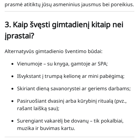
prasmė atitiktų jūsų asmeninius jausmus bei poreikius.
3.
Kaip švęsti gimtadienį kitaip nei
įprastai?
Alternatyvūs gimtadienio šventimo būdai:
Vienumoje – su knyga, gamtoje ar SPA;
Išvykstant į trumpą kelionę ar mini pabėgimą;
Skiriant dieną savanorystei ar geriems darbams;
Pasiruošiant dvasinį arba kūrybinį ritualą (pvz.,
rašant laišką sau);
Surengiant vakarėlį be dovanų – tik pokalbiai,
muzika ir buvimas kartu.