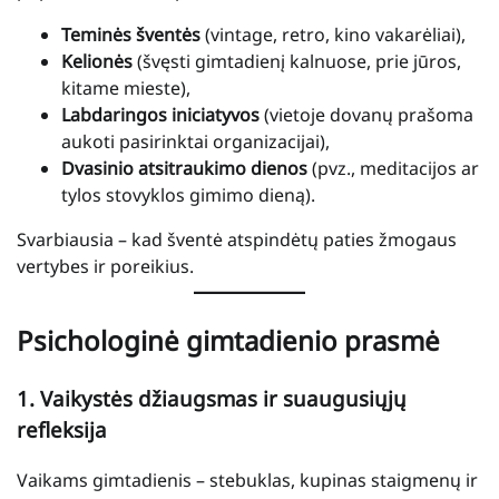
Teminės šventės
(vintage, retro, kino vakarėliai),
Kelionės
(švęsti gimtadienį kalnuose, prie jūros,
kitame mieste),
Labdaringos iniciatyvos
(vietoje dovanų prašoma
aukoti pasirinktai organizacijai),
Dvasinio atsitraukimo dienos
(pvz., meditacijos ar
tylos stovyklos gimimo dieną).
Svarbiausia – kad šventė atspindėtų paties žmogaus
vertybes ir poreikius.
Psichologinė gimtadienio prasmė
1. Vaikystės džiaugsmas ir suaugusiųjų
refleksija
Vaikams gimtadienis – stebuklas, kupinas staigmenų ir