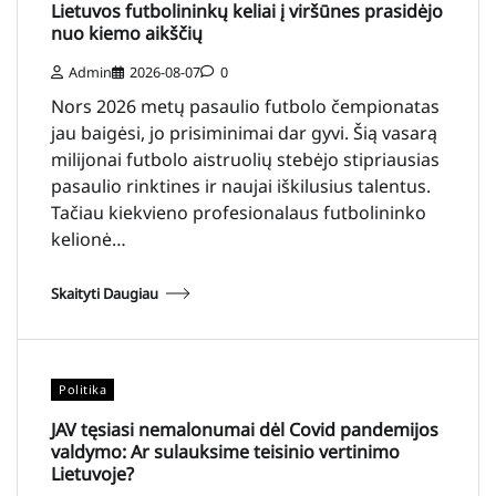
Lietuvos futbolininkų keliai į viršūnes prasidėjo
nuo kiemo aikščių
Admin
2026-08-07
0
Nors 2026 metų pasaulio futbolo čempionatas
jau baigėsi, jo prisiminimai dar gyvi. Šią vasarą
milijonai futbolo aistruolių stebėjo stipriausias
pasaulio rinktines ir naujai iškilusius talentus.
Tačiau kiekvieno profesionalaus futbolininko
kelionė…
Skaityti Daugiau
Politika
JAV tęsiasi nemalonumai dėl Covid pandemijos
valdymo: Ar sulauksime teisinio vertinimo
Lietuvoje?