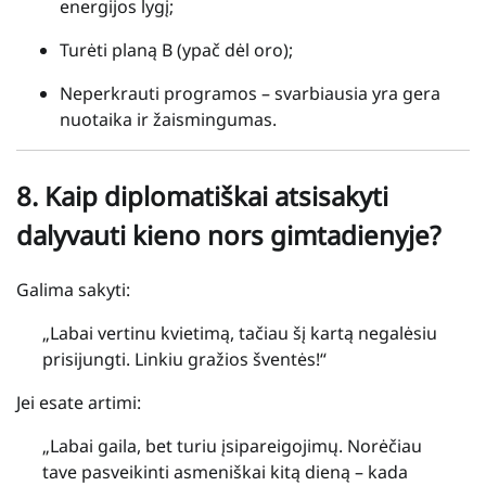
energijos lygį;
Turėti planą B (ypač dėl oro);
Neperkrauti programos – svarbiausia yra gera
nuotaika ir žaismingumas.
8.
Kaip diplomatiškai atsisakyti
dalyvauti kieno nors gimtadienyje?
Galima sakyti:
„Labai vertinu kvietimą, tačiau šį kartą negalėsiu
prisijungti. Linkiu gražios šventės!“
Jei esate artimi:
„Labai gaila, bet turiu įsipareigojimų. Norėčiau
tave pasveikinti asmeniškai kitą dieną – kada