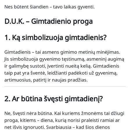
Nes būtent šiandien – tavo laikas gyventi.
D.U.K. – Gimtadienio proga
1.
Ką simbolizuoja gimtadienis?
Gimtadienis – tai asmens gimimo metinių minėjimas.
Jis simbolizuoja gyvenimo tęstinumą, asmeninį augimą
ir galimybę sustoti, įvertinti nueitą kelią. Gimtadienis
taip pat yra šventė, leidžianti padėkoti už gyvenimą,
artimuosius, patirtį ir naujas pradžias.
2.
Ar būtina švęsti gimtadienį?
Ne, švęsti nėra būtina. Kai kuriems žmonėms tai džiugi
proga, kitiems – diena, kurią norisi praleisti ramiai ar
net išvis ignoruoti. Svarbiausia – kad šios dienos