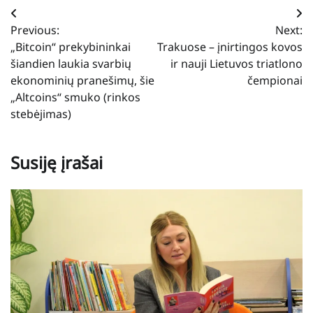
Navigacija
Previous:
Next:
tarp
„Bitcoin“ prekybininkai
Trakuose – įnirtingos kovos
įrašų
šiandien laukia svarbių
ir nauji Lietuvos triatlono
ekonominių pranešimų, šie
čempionai
„Altcoins“ smuko (rinkos
stebėjimas)
Susiję įrašai