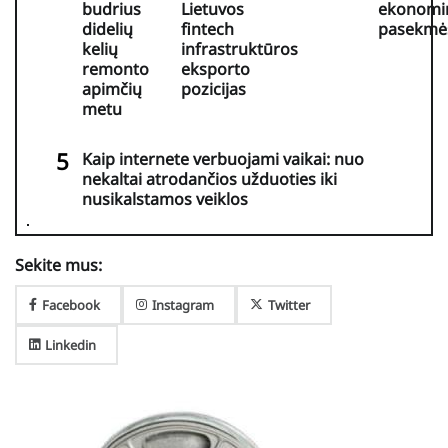
budrius
Lietuvos
ekonomi
didelių
fintech
pasekmė
kelių
infrastruktūros
remonto
eksporto
apimčių
pozicijas
metu
Kaip internete verbuojami vaikai: nuo
nekaltai atrodančios užduoties iki
nusikalstamos veiklos
Sekite mus:
Facebook
Instagram
Twitter
Linkedin