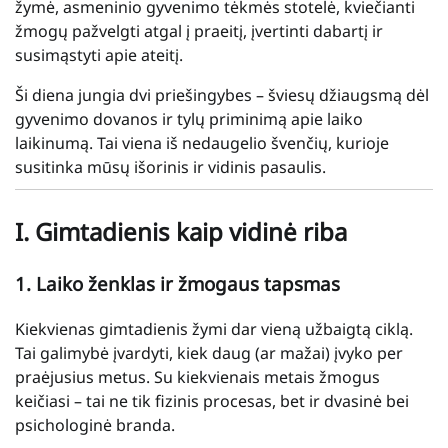
žymė, asmeninio gyvenimo tėkmės stotelė, kviečianti
žmogų pažvelgti atgal į praeitį, įvertinti dabartį ir
susimąstyti apie ateitį.
Ši diena jungia dvi priešingybes – šviesų džiaugsmą dėl
gyvenimo dovanos ir tylų priminimą apie laiko
laikinumą. Tai viena iš nedaugelio švenčių, kurioje
susitinka mūsų išorinis ir vidinis pasaulis.
I. Gimtadienis kaip vidinė riba
1. Laiko ženklas ir žmogaus tapsmas
Kiekvienas gimtadienis žymi dar vieną užbaigtą ciklą.
Tai galimybė įvardyti, kiek daug (ar mažai) įvyko per
praėjusius metus. Su kiekvienais metais žmogus
keičiasi – tai ne tik fizinis procesas, bet ir dvasinė bei
psichologinė branda.