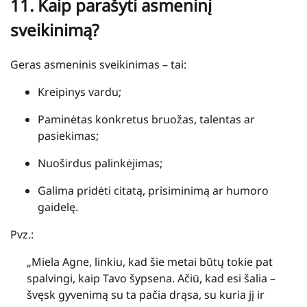
11.
Kaip parašyti asmeninį
sveikinimą?
Geras asmeninis sveikinimas – tai:
Kreipinys vardu;
Paminėtas konkretus bruožas, talentas ar
pasiekimas;
Nuoširdus palinkėjimas;
Galima pridėti citatą, prisiminimą ar humoro
gaidelę.
Pvz.:
„Miela Agne, linkiu, kad šie metai būtų tokie pat
spalvingi, kaip Tavo šypsena. Ačiū, kad esi šalia –
švęsk gyvenimą su ta pačia drąsa, su kuria jį ir