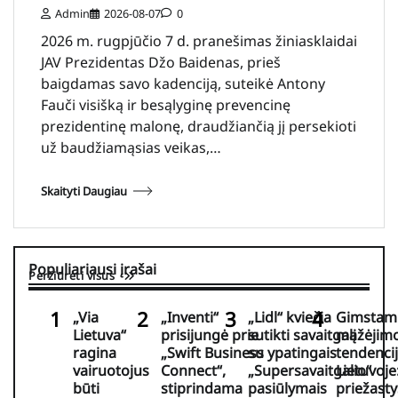
Admin
2026-08-07
0
2026 m. rugpjūčio 7 d. pranešimas žiniasklaidai
JAV Prezidentas Džo Baidenas, prieš
baigdamas savo kadenciją, suteikė Antony
Fauči visišką ir besąlyginę prevencinę
prezidentinę malonę, draudžiančią jį persekioti
už baudžiamąsias veikas,…
Skaityti Daugiau
Populiariausi įrašai
Peržiūrėti visus
„Via
„Inventi“
„Lidl“ kviečia
Gimsta
Lietuva“
prisijungė prie
sutikti savaitgalį
mažėjim
ragina
„Swift Business
su ypatingais
tendenci
vairuotojus
Connect“,
„Supersavaitgalio“
Lietuvoje
būti
stiprindama
pasiūlymais
priežasty