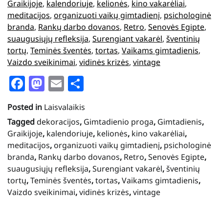
Graikijoje
, 
kalendoriuje
, 
kelionės
, 
kino vakarėliai
, 
meditacijos
, 
organizuoti vaikų gimtadienį
, 
psichologinė
branda
, 
Rankų darbo dovanos
, 
Retro
, 
Senovės Egipte
, 
suaugusiųjų refleksija
, 
Surengiant vakarėl
, 
šventinių
tortų
, 
Teminės šventės
, 
tortas
, 
Vaikams gimtadienis
, 
Vaizdo sveikinimai
, 
vidinės krizės
, 
vintage
Facebook
Mastodon
Email
Share
Posted in
Laisvalaikis
Tagged
dekoracijos
,
Gimtadienio proga
,
Gimtadienis
,
Graikijoje
,
kalendoriuje
,
kelionės
,
kino vakarėliai
,
meditacijos
,
organizuoti vaikų gimtadienį
,
psichologinė
branda
,
Rankų darbo dovanos
,
Retro
,
Senovės Egipte
,
suaugusiųjų refleksija
,
Surengiant vakarėl
,
šventinių
tortų
,
Teminės šventės
,
tortas
,
Vaikams gimtadienis
,
Vaizdo sveikinimai
,
vidinės krizės
,
vintage