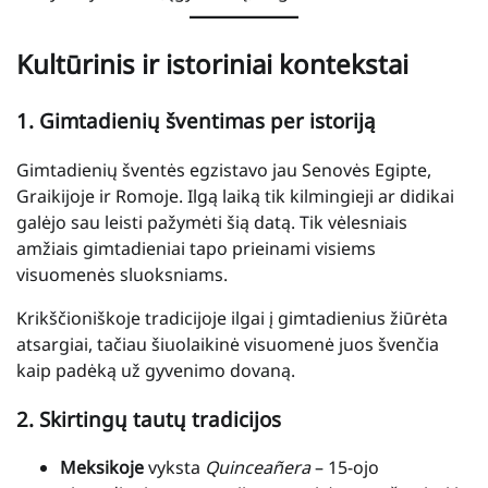
Kultūrinis ir istoriniai kontekstai
1. Gimtadienių šventimas per istoriją
Gimtadienių šventės egzistavo jau Senovės Egipte,
Graikijoje ir Romoje. Ilgą laiką tik kilmingieji ar didikai
galėjo sau leisti pažymėti šią datą. Tik vėlesniais
amžiais gimtadieniai tapo prieinami visiems
visuomenės sluoksniams.
Krikščioniškoje tradicijoje ilgai į gimtadienius žiūrėta
atsargiai, tačiau šiuolaikinė visuomenė juos švenčia
kaip padėką už gyvenimo dovaną.
2. Skirtingų tautų tradicijos
Meksikoje
vyksta
Quinceañera
– 15-ojo