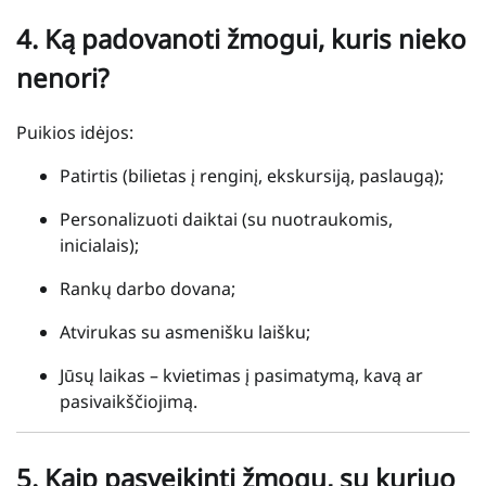
4.
Ką padovanoti žmogui, kuris nieko
nenori?
Puikios idėjos:
Patirtis (bilietas į renginį, ekskursiją, paslaugą);
Personalizuoti daiktai (su nuotraukomis,
inicialais);
Rankų darbo dovana;
Atvirukas su asmenišku laišku;
Jūsų laikas – kvietimas į pasimatymą, kavą ar
pasivaikščiojimą.
5.
Kaip pasveikinti žmogų, su kuriuo