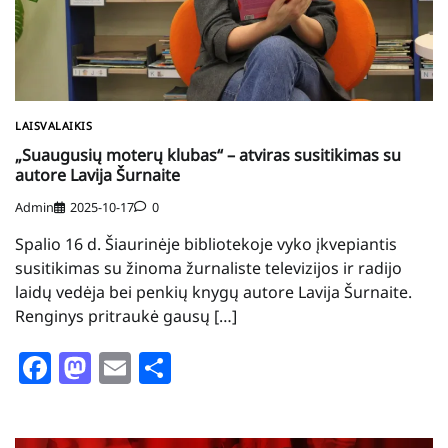
LAISVALAIKIS
„Suaugusių moterų klubas“ – atviras susitikimas su
autore Lavija Šurnaite
Admin
2025-10-17
0
Spalio 16 d. Šiaurinėje bibliotekoje vyko įkvepiantis
susitikimas su žinoma žurnaliste televizijos ir radijo
laidų vedėja bei penkių knygų autore Lavija Šurnaite.
Renginys pritraukė gausų […]
Facebook
Mastodon
Email
Share