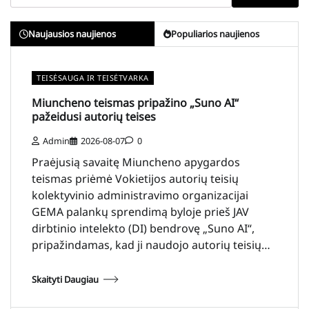
Naujausios naujienos
Populiarios naujienos
TEISĖSAUGA IR TEISĖTVARKA
Miuncheno teismas pripažino „Suno AI“
pažeidusi autorių teises
Admin
2026-08-07
0
Praėjusią savaitę Miuncheno apygardos
teismas priėmė Vokietijos autorių teisių
kolektyvinio administravimo organizacijai
GEMA palankų sprendimą byloje prieš JAV
dirbtinio intelekto (DI) bendrovę „Suno AI“,
pripažindamas, kad ji naudojo autorių teisių…
Skaityti Daugiau