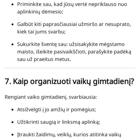
Priminkite sau, kad jūsų vertė nepriklauso nuo
aplinkinių dėmesio;
Galbūt kiti paprasčiausiai užmiršo ar nesuprato,
kiek tai jums svarbu;
Sukurkite šventę sau: užsisakykite mėgstamo
maisto, išeikite pasivaikščioti, parašykite padėką
sau už praeitus metus.
7.
Kaip organizuoti vaikų gimtadienį?
Rengiant vaiko gimtadienį, svarbiausia:
Atsižvelgti į jo amžių ir pomėgius;
Užtikrinti saugią ir linksmą aplinką;
Įtraukti žaidimų, veiklų, kurios atitinka vaikų