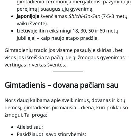
gimtadienio ceremonija mergaitėms, pažyminti jų
perėjimą į suaugusiųjų gyvenimą.
Japonijoje
švenčiamas
Shichi-Go-San
(7-5-3 metų
vaikų šventė).
Lietuvoje
itin reikšmingi 18, 30, 50 ir 60 metų
jubiliejai – kaip naujo etapo pradžia.
Gimtadienių tradicijos visame pasaulyje skiriasi, bet
visos jos išreiškia tą pačią idėją: žmogaus gyvenimas –
vertingas ir vertas šventės.
Gimtadienis – dovana pačiam sau
Nors daug kalbama apie sveikinimus, dovanas ir kitų
dėmesį, gimtadienis pirmiausia – diena, kuri priklauso
žmogui. Tai proga:
Atleisti sau;
Pasidžiaugti savo stiprybėmis;