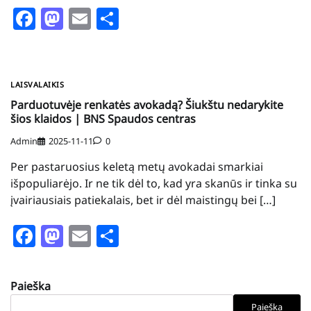
Facebook
Mastodon
Email
Share
LAISVALAIKIS
Parduotuvėje renkatės avokadą? Šiukštu nedarykite
šios klaidos | BNS Spaudos centras
Admin
2025-11-11
0
Per pastaruosius keletą metų avokadai smarkiai
išpopuliarėjo. Ir ne tik dėl to, kad yra skanūs ir tinka su
įvairiausiais patiekalais, bet ir dėl maistingų bei […]
Facebook
Mastodon
Email
Share
Paieška
Paieška