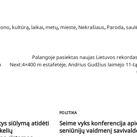
Jono
,
kultūrą
,
laikai
,
metų
,
mieste
,
Nekrašiaus
,
Paroda
,
saul
Palangoje pasiektas naujas Lietuvos rekordas
o
Next:
4×400 m estafetėje, Andrius Gudžius laimėjo 11-t
POLITIKA
ys siūlymą atidėti
Seime vyks konferencija api
kelių
seniūnijų vaidmenį savivald