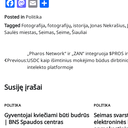
Facebook
Mastodon
Email
Share
Posted in
Politika
Tagged
Fotografija
,
fotografijų
,
istorija
,
Jonas Nekrašius
,
Saulės miestas
,
Seimas
,
Seime
,
Šiauliai
Navigacija
„Pharos Network“ ir „ZAN“ integruoja $PROS ir
Previous:
USDC kaip išimtinius mokėjimo būdus dirbtini
tarp
intelekto platformoje
įrašų
Susiję įrašai
POLITIKA
POLITIKA
Gyventojai kviečiami būti budrūs
Seimas svarst
| BNS Spaudos centras
elektroninės 