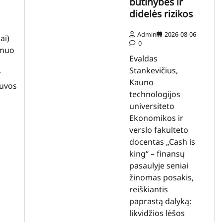
būtinybės ir
didelės rizikos
Admin
2026-08-06
ai)
0
dmuo
Evaldas
Stankevičius,
r
Kauno
tuvos
technologijos
universiteto
Ekonomikos ir
verslo fakulteto
docentas „Cash is
king“ – finansų
pasaulyje seniai
žinomas posakis,
reiškiantis
paprastą dalyką:
likvidžios lėšos