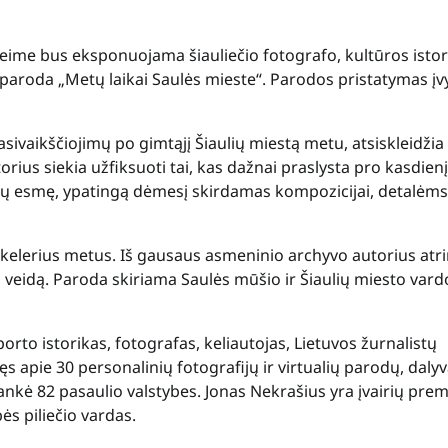
 Seime bus eksponuojama šiauliečio fotografo, kultūros istor
 paroda „Metų laikai Saulės mieste“. Parodos pristatymas įv
sivaikščiojimų po gimtąjį Šiaulių miestą metu, atsiskleidžia
orius siekia užfiksuoti tai, kas dažnai praslysta pro kasdienį
rdvių esmę, ypatingą dėmesį skirdamas kompozicijai, detalėms
kelerius metus. Iš gausaus asmeninio archyvo autorius atr
to veidą. Paroda skiriama Saulės mūšio ir Šiaulių miesto vard
orto istorikas, fotografas, keliautojas, Lietuvos žurnalistų
ęs apie 30 personalinių fotografijų ir virtualių parodų, daly
nkė 82 pasaulio valstybes. Jonas Nekrašius yra įvairių prem
ės piliečio vardas.