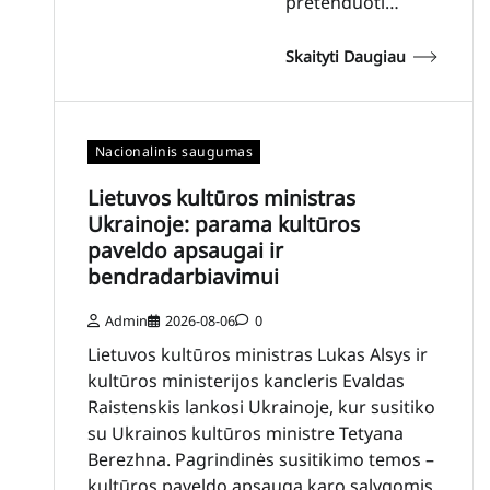
pretenduoti…
Skaityti Daugiau
Nacionalinis saugumas
Lietuvos kultūros ministras
Ukrainoje: parama kultūros
paveldo apsaugai ir
bendradarbiavimui
Admin
2026-08-06
0
Lietuvos kultūros ministras Lukas Alsys ir
kultūros ministerijos kancleris Evaldas
Raistenskis lankosi Ukrainoje, kur susitiko
su Ukrainos kultūros ministre Tetyana
Berezhna. Pagrindinės susitikimo temos –
kultūros paveldo apsauga karo sąlygomis,