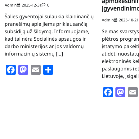
apmokestini
Admin
2025-12-31
0
įgyvendinimo
Šalies gyventojai sulaukia klaidinančių
Admin
2025-10-21
pranešimų apie jiems priklausančią
subsidiją už šildymą. Informuojame,
Seimas svarstys 
kad tai nėra Socialinės apsaugos ir
plėtros progra
darbo ministerijos ar jos valdomų
įstatymo pakeit
informacinių sistemų […]
atidėti nuostatų
elektroninės kel
Facebook
Mastodon
Email
Share
paslaugomis (e
Lietuvoje, įsigal
Face
Ma