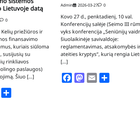
mo sistemos
Admin
2026-03-27
0
 Lietuvoje datą
Kovo 27 d., penktadienį, 10 val.
0
Konferencijų salėje (Seimo III rūm
Kelių priežiūros ir
vyks konferencija „Seniūnijų vai
mos finansavimo
šiuolaikinėje savivaldoje:
imus, kuriais siūloma
reglamentavimas, atsakomybės i
, susijusių su
ateities kryptys“, kurią rengia Lie
ių rinkliavos
[…]
tolingo paslaugos)
Facebook
Mastodon
Email
Share
iojimą. Šiuo […]
book
stodon
Email
Share