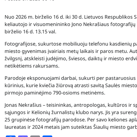
Nuo 2026 m. birželio 16 d. iki 30 d. Lietuvos Respublikos
keliautojo ir visuomenininko Jono Nekrašiaus fotografijų
birželio 16 d. 13.15 val.
Fotografijose, sukurtose mobiliuoju telefonu kasdienių pa
miesto gyvenimas įvairiais metų laikais ir paros metu. Aut
žvilgsnį, atskleisti judėjimo, šviesos, daiktų ir miesto e
netikėtiems rakursams.
Parodoje eksponuojami darbai, sukurti per pastaruosius 
kūrinius, kurie kviečia žiūrovą atrasti savitą Saulės mies
pirmojo paminėjimo 790-osioms metinėms.
Jonas Nekrašius – teisininkas, antropologas, kultūros ir sp
sąjungos ir Kelionių žurnalistų klubo narys. Jis yra sureng
25 grupinėse fotografijų parodose. Per savo keliones apla
laureatas ir 2024 metais jam suteiktas Šiaulių miesto garb