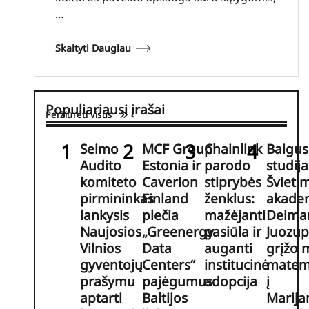
…
Skaityti Daugiau
Populiariausi įrašai
Peržiūrėti visus
Seimo
MCF Group
Chainlink
Baigus
Audito
Estonia ir
parodo
studij
komiteto
Caverion
stiprybės
Švieti
pirmininkas
Finland
ženklus:
akadem
lankysis
plečia
mažėjanti
Deima
Naujosios
„Greenergy
pasiūla ir
Juozup
Vilnios
Data
auganti
grįžo 
gyventojų
Centers“
institucinė
matem
prašymu
pajėgumus
adopcija
į
aptarti
Baltijos
Marija