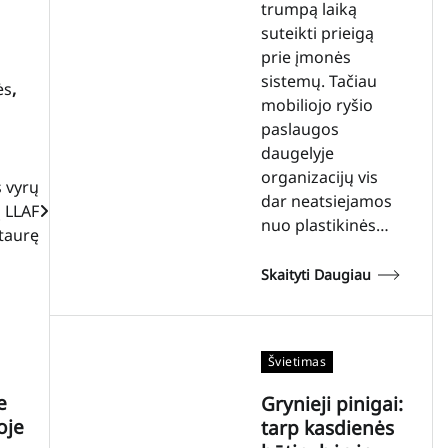
trumpą laiką
suteikti prieigą
prie įmonės
sistemų. Tačiau
ės
,
mobiliojo ryšio
paslaugos
daugelyje
organizacijų vis
 vyrų
dar neatsiejamos
ą LLAF
nuo plastikinės…
taurę
Skaityti Daugiau
Švietimas
e
Grynieji pinigai:
oje
tarp kasdienės