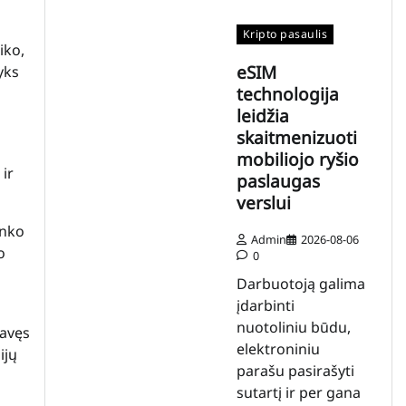
Kripto pasaulis
iko,
eSIM
yks
technologija
leidžia
skaitmenizuoti
mobiliojo ryšio
 ir
paslaugas
verslui
inko
Admin
2026-08-06
o
0
Darbuotoją galima
įdarbinti
nuotoliniu būdu,
vavęs
elektroniniu
ijų
parašu pasirašyti
sutartį ir per gana