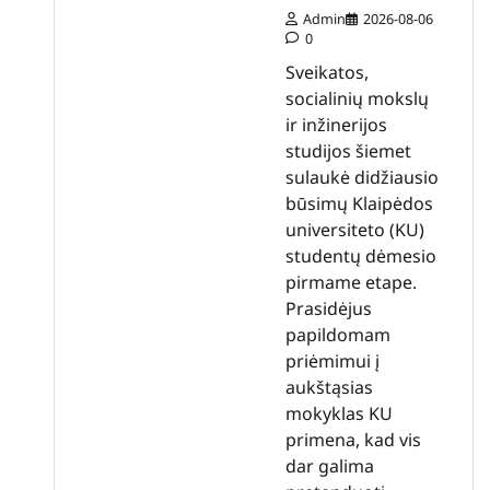
Admin
2026-08-06
0
Sveikatos,
socialinių mokslų
ir inžinerijos
studijos šiemet
sulaukė didžiausio
būsimų Klaipėdos
universiteto (KU)
studentų dėmesio
pirmame etape.
Prasidėjus
papildomam
priėmimui į
aukštąsias
mokyklas KU
primena, kad vis
dar galima