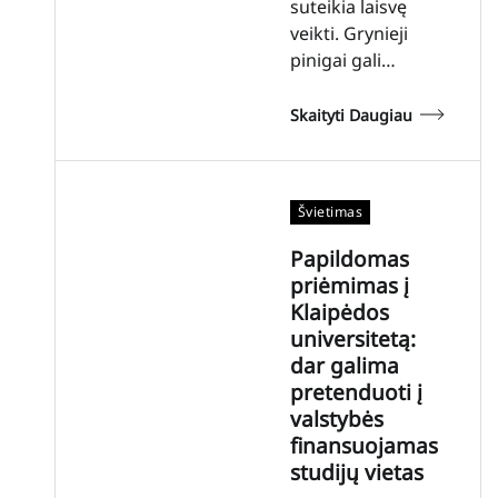
suteikia laisvę
veikti. Grynieji
pinigai gali…
Skaityti Daugiau
Švietimas
Papildomas
priėmimas į
Klaipėdos
universitetą:
dar galima
pretenduoti į
valstybės
finansuojamas
studijų vietas