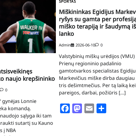
SPORTAS
Miškininkas Egidijus Markevi
ryšys su gamta per profesiją
miško terapiją ir šaudymą iš
lanko
Admin
2026-06-10
0
Valstybinių miškų urėdijos (VMU)
Prienų regioninio padalinio
gamtotvarkos specialistas Egidiju
tsisveikinęs
Markevičius miške dirba daugiau 
ško naujo krepšininko
tris dešimtmečius. Per tą laiką kei
0
pareigos, darbai, požiūris […]
“ gynėjas Lonnie
Facebook
Mastodon
Email
Share
ieka komandą.
inaudojo sąlyga iki tam
traukti sutartį su Kauno
ls į NBA