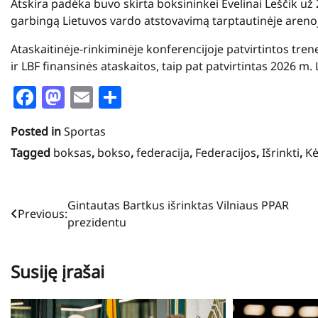
Atskira padėka buvo skirta boksininkei Evelinai Leščik už
garbingą Lietuvos vardo atstovavimą tarptautinėje areno
Ataskaitinėje-rinkiminėje konferencijoje patvirtintos trene
ir LBF finansinės ataskaitos, taip pat patvirtintas 2026 m.
Facebook
Mastodon
Email
Share
Posted in
Sportas
Tagged
boksas
,
bokso
,
federacija
,
Federacijos
,
Išrinkti
,
Kė
Navigacija
Gintautas Bartkus išrinktas Vilniaus PPAR
Previous:
prezidentu
tarp
įrašų
Susiję įrašai