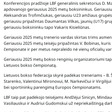
Konferencijos pradžioje LBF generalinis sekretorius D. Ma
apdovanojo geriausius 2025 metų boksininkus. Geriausiu
Aleksandras Trofimčiukas, geriausiu U23 amžiaus grupės
geriausiu pripažintas Daumantas Vilkas, jaunių (U17) grup
geriausiu boksininku tapo Vakaris Kisieliūnas.
Geriausio 2025 metų trenerio vardas skirtas trims asmenim
Geriausiu 2025 metų teisėju pripažintas V. Bobinas, kur
čempionate ir per metus nepraleido nė vienų oficialių va
Geriausiu 2025 metų bokso renginių organizatoriumi tapo K
Lietuvos bokso čempionatą.
Lietuvos bokso federacija skyrė padėkas treneriams – B. Ši
Starenko, Valentinui Mironovui, M. Narkevičiui ir Virgilij
bei sportininkų parengimą Europos čempionatams.
LBF taip pat padėkojo teisėjams Andžėjui Sinicyn, Mindaug
Vasiliauskui ir Audriui Gudomskui už nepriekaištingą dar