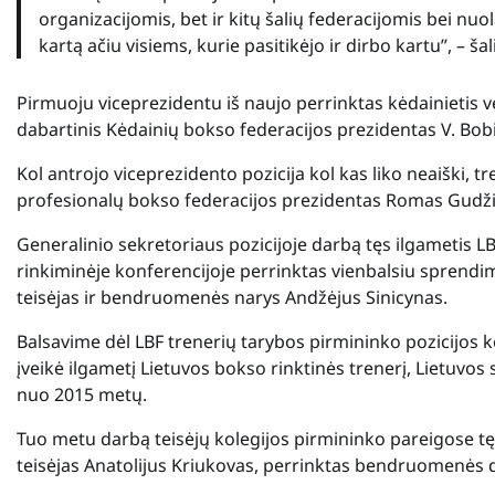
organizacijomis, bet ir kitų šalių federacijomis bei 
kartą ačiu visiems, kurie pasitikėjo ir dirbo kartu”, –
Pirmuoju viceprezidentu iš naujo perrinktas kėdainietis ve
dabartinis Kėdainių bokso federacijos prezidentas V. Bob
Kol antrojo viceprezidento pozicija kol kas liko neaiški, tr
profesionalų bokso federacijos prezidentas Romas Gudž
Generalinio sekretoriaus pozicijoje darbą tęs ilgametis L
rinkiminėje konferencijoje perrinktas vienbalsiu sprendimu
teisėjas ir bendruomenės narys Andžėjus Sinicynas.
Balsavime dėl LBF trenerių tarybos pirmininko pozicijos k
įveikė ilgametį Lietuvos bokso rinktinės trenerį, Lietuvos
nuo 2015 metų.
Tuo metu darbą teisėjų kolegijos pirmininko pareigose tę
teisėjas Anatolijus Kriukovas, perrinktas bendruomenė