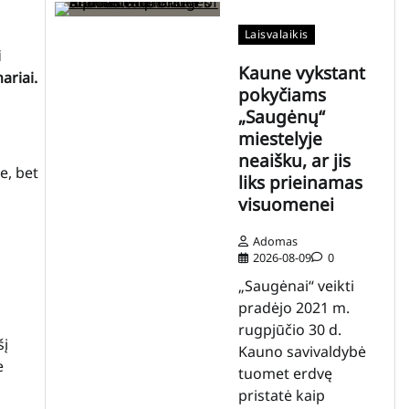
Laisvalaikis
i
Kaune vykstant
ariai.
pokyčiams
„Saugėnų“
miestelyje
neaišku, ar jis
e, bet
liks prieinamas
visuomenei
Adomas
2026-08-09
0
„Saugėnai“ veikti
pradėjo 2021 m.
rugpjūčio 30 d.
šį
Kauno savivaldybė
e
tuomet erdvę
pristatė kaip