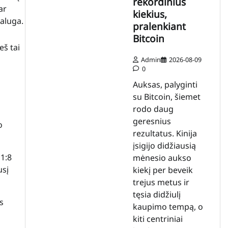
rekordinius
ar
kiekius,
Šaluga.
pralenkiant
Bitcoin
eš tai
Admin
2026-08-09
0
Auksas, palyginti
su Bitcoin, šiemet
rodo daug
geresnius
o
rezultatus. Kinija
įsigijo didžiausią
11:8
mėnesio aukso
usį
kiekį per beveik
trejus metus ir
tęsia didžiulį
s
kaupimo tempą, o
kiti centriniai