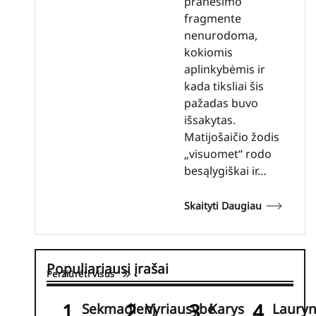
pranešimo
fragmente
nenurodoma,
kokiomis
aplinkybėmis ir
kada tiksliai šis
pažadas buvo
išsakytas.
Matijošaičio žodis
„visuomet“ rodo
besąlygiškai ir…
Skaityti Daugiau
Populiariausi įrašai
Peržiūrėti visus
Sekmadienį
Vyriausybė
Karys
Laury