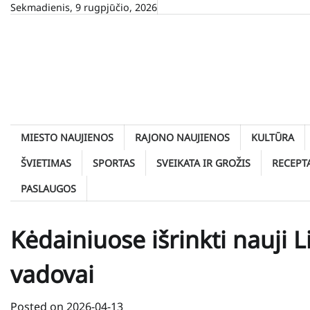
Skip
Sekmadienis, 9 rugpjūčio, 2026
to
content
MIESTO NAUJIENOS
RAJONO NAUJIENOS
KULTŪRA
ŠVIETIMAS
SPORTAS
SVEIKATA IR GROŽIS
RECEPT
PASLAUGOS
Kėdainiuose išrinkti nauji 
vadovai
Posted on
2026-04-13