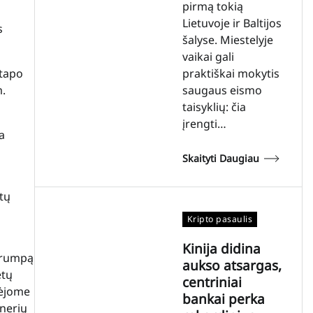
pirmą tokią
Lietuvoje ir Baltijos
s
šalyse. Miestelyje
vaikai gali
 tapo
praktiškai mokytis
m.
saugaus eismo
taisyklių: čia
įrengti…
a
Skaityti Daugiau
tų
Kripto pasaulis
Kinija didina
etrumpą
aukso atsargas,
etų
centriniai
mėjome
bankai perka
tnerių