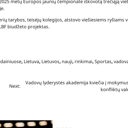
 2025 metų Europos jaunių čempionate iškovotą trečiąją viet
je.
rių tarybos, teisėjų kolegijos, atstovo viešiesiems ryšiams v
 LBF biudžeto projektas.
dainiuose
,
Lietuva
,
Lietuvos
,
nauji
,
rinkimai
,
Sportas
,
vadova
Vadovų lyderystės akademija kviečia į mokymus
Next:
konfliktų va