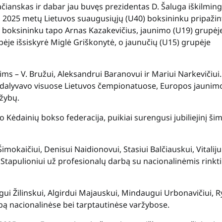
čianskas ir dabar jau buvęs prezidentas D. Šaluga iškilming
 2025 metų Lietuvos suaugusiųjų (U40) boksininku pripažin
 boksininku tapo Arnas Kazakevičius, jaunimo (U19) grupėj
ėje išsiskyrė Miglė Griškonytė, o jaunučių (U15) grupėje
s – V. Bružui, Aleksandrui Baranovui ir Mariui Narkevičiui.
is dalyvavo visuose Lietuvos čempionatuose, Europos jaunim
ržybų.
ėdainių bokso federacija, puikiai surengusi jubiliejinį šim
mokaičiui, Denisui Naidionovui, Stasiui Balčiauskui, Vitaliju
ui Stapulioniui už profesionalų darbą su nacionalinėmis rink
ui Žilinskui, Algirdui Majauskui, Mindaugui Urbonavičiui, R
bą nacionalinėse bei tarptautinėse varžybose.