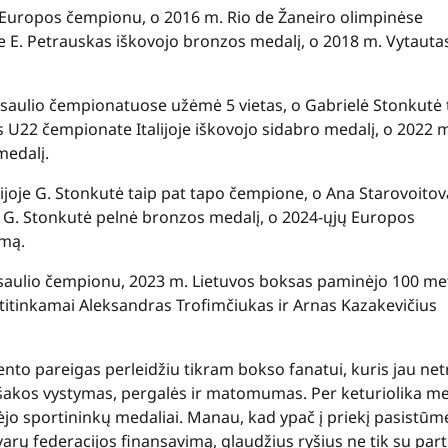
 Europos čempionu, o 2016 m. Rio de Žaneiro olimpinėse
 E. Petrauskas iškovojo bronzos medalį, o 2018 m. Vytauta
pasaulio čempionatuose užėmė 5 vietas, o Gabrielė Stonkutė
22 čempionate Italijoje iškovojo sidabro medalį, o 2022 
medalį.
joje G. Stonkutė taip pat tapo čempione, o Ana Starovoitov
 G. Stonkutė pelnė bronzos medalį, o 2024-ųjų Europos
imą.
asaulio čempionu, 2023 m. Lietuvos boksas paminėjo 100 me
titinkamai Aleksandras Trofimčiukas ir Arnas Kazakevičius
to pareigas perleidžiu tikram bokso fanatui, kuris jau n
o šakos vystymas, pergalės ir matomumas. Per keturiolika m
bėjo sportininkų medaliai. Manau, kad ypač į priekį pasistū
rų federacijos finansavimą, glaudžius ryšius ne tik su par