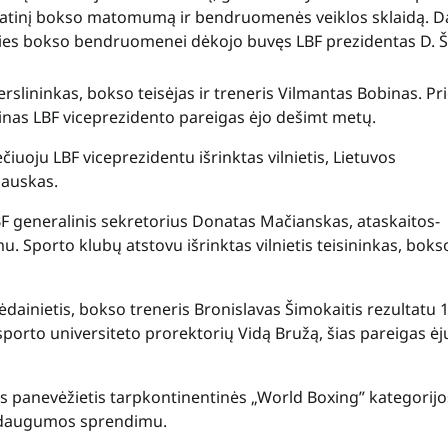
nuolatinį bokso matomumą ir bendruomenės veiklos sklaidą. D
 šalies bokso bendruomenei dėkojo buvęs LBF prezidentas D. 
rslininkas, bokso teisėjas ir treneris Vilmantas Bobinas. Pri
inas LBF viceprezidento pareigas ėjo dešimt metų.
ečiuoju LBF viceprezidentu išrinktas vilnietis, Lietuvos
iauskas.
BF generalinis sekretorius Donatas Mačianskas, ataskaitos-
. Sporto klubų atstovu išrinktas vilnietis teisininkas, boks
ėdainietis, bokso treneris Bronislavas Šimokaitis rezultatu 
 sporto universiteto prorektorių Vidą Bružą, šias pareigas ėj
s panevėžietis tarpkontinentinės „World Boxing” kategorijo
s daugumos sprendimu.