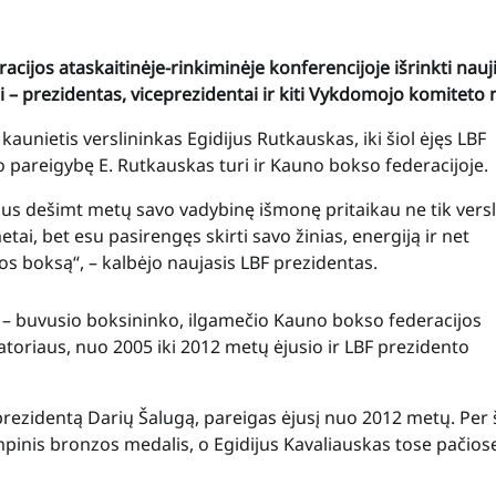
cijos ataskaitinėje-rinkiminėje konferencijoje išrinkti nauj
 – prezidentas, viceprezidentai ir kiti Vykdomojo komiteto n
aunietis verslininkas Egidijus Rutkauskas, iki šiol ėjęs LBF
o pareigybę E. Rutkauskas turi ir Kauno bokso federacijoje.
us dešimt metų savo vadybinę išmonę pritaikau ne tik versl
tai, bet esu pasirengęs skirti savo žinias, energiją ir net
os boksą“, – kalbėjo naujasis LBF prezidentas.
 – buvusio boksininko, ilgamečio Kauno bokso federacijos
atoriaus, nuo 2005 iki 2012 metų ėjusio ir LBF prezidento
prezidentą Darių Šalugą, pareigas ėjusį nuo 2012 metų. Per 
mpinis bronzos medalis, o Egidijus Kavaliauskas tose pačios