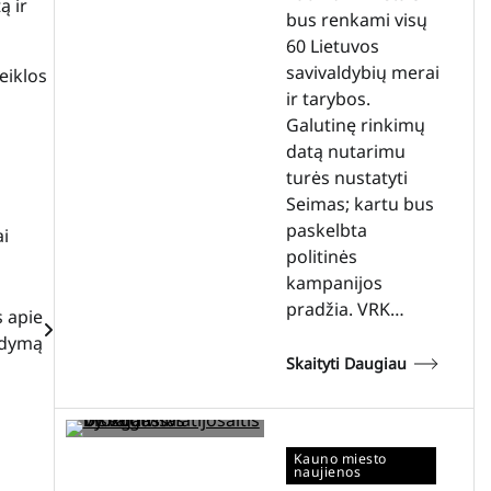
ą ir
bus renkami visų
60 Lietuvos
savivaldybių merai
eiklos
ir tarybos.
Galutinę rinkimų
datą nutarimu
turės nustatyti
Seimas; kartu bus
paskelbta
i
politinės
kampanijos
pradžia. VRK…
 apie
ldymą
Skaityti Daugiau
Kauno miesto
naujienos