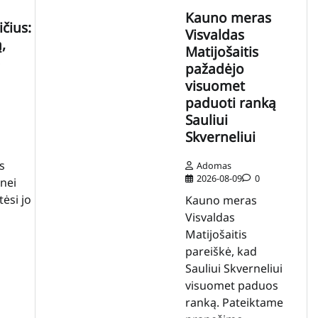
Kauno meras
čius:
Visvaldas
,
Matijošaitis
pažadėjo
visuomet
paduoti ranką
Sauliui
Skverneliui
s
Adomas
2026-08-09
0
nei
tėsi jo
Kauno meras
Visvaldas
Matijošaitis
pareiškė, kad
Sauliui Skverneliui
visuomet paduos
ranką. Pateiktame