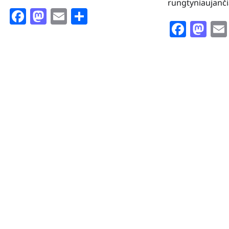
rungtyniaujanči
Facebook
Mastodon
Email
Share
Face
Ma