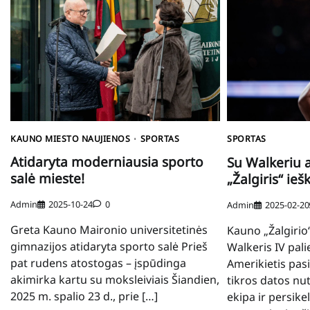
KAUNO MIESTO NAUJIENOS
SPORTAS
SPORTAS
Atidaryta moderniausia sporto
Su Walkeriu a
salė mieste!
„Žalgiris“ ie
Admin
2025-10-24
0
Admin
2025-02-20
Greta Kauno Maironio universitetinės
Kauno „Žalgirio
gimnazijos atidaryta sporto salė Prieš
Walkeris IV pal
pat rudens atostogas – įspūdinga
Amerikietis pas
akimirka kartu su moksleiviais Šiandien,
tikros datos nu
2025 m. spalio 23 d., prie […]
ekipa ir persike