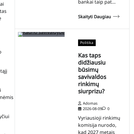
bankai taip pat…
ai
tas
Skaityti Daugiau
e
Politika
o
Kas taps
didžiausiu
būsimų
tąjį
savivaldos
rinkimų
i
siurprizu?
tinėmis
Adomas
2026-08-09
0
yčiui
Vyriausioji rinkimų
komisija nurodo,
kad 2027 metais