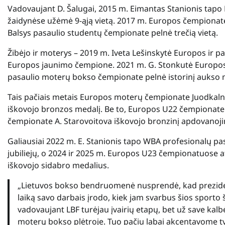
Vadovaujant D. Šalugai, 2015 m. Eimantas Stanionis tapo
žaidynėse užėmė 9-ąją vietą. 2017 m. Europos čempionate
Balsys pasaulio studentų čempionate pelnė trečią vietą.
Žibėjo ir moterys – 2019 m. Iveta Lešinskytė Europos ir 
Europos jaunimo čempione. 2021 m. G. Stonkutė Europos U
pasaulio moterų bokso čempionate pelnė istorinį aukso 
Tais pačiais metais Europos moterų čempionate Juodkalni
iškovojo bronzos medalį. Be to, Europos U22 čempionate
čempionate A. Starovoitova iškovojo bronzinį apdovanoj
Galiausiai 2022 m. E. Stanionis tapo WBA profesionalų p
jubiliejų, o 2024 ir 2025 m. Europos U23 čempionatuose a
iškovojo sidabro medalius.
„Lietuvos bokso bendruomenė nusprendė, kad preziden
laiką savo darbais įrodo, kiek jam svarbus šios sport
vadovaujant LBF turėjau įvairių etapų, bet už save kal
moterų bokso plėtroje. Tuo pačiu labai akcentavome tva