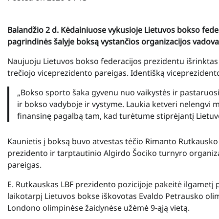
Balandžio 2 d. Kėdainiuose vykusioje Lietuvos bokso federa
pagrindinės šalyje boksą vystančios organizacijos vadovai
Naujuoju Lietuvos bokso federacijos prezidentu išrinktas k
trečiojo viceprezidento pareigas. Identišką viceprezident
„Bokso sporto šaka gyvenu nuo vaikystės ir pastaruosi
ir bokso vadyboje ir vystyme. Laukia ketveri nelengvi me
finansinę pagalbą tam, kad turėtume stiprėjantį Lietuv
Kaunietis į boksą buvo atvestas tėčio Rimanto Rutkausko
prezidento ir tarptautinio Algirdo Šociko turnyro organiz
pareigas.
E. Rutkauskas LBF prezidento pozicijoje pakeitė ilgametį 
laikotarpį Lietuvos bokse iškovotas Evaldo Petrausko oli
Londono olimpinėse žaidynėse užėmė 9-ąją vietą.